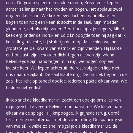
en ik. De groep spleet een stukje uiteen, Kelvin en ik liepen
achter ze langs naar het midden en bogen. Het applaus zwol
nog een keer aan. We keken even lachend naar elkaar en
bogen toen nog een keer. Ik zocht in de zaal. Mijn moeder
glunderde, net als mijn vader. Gert floot op zijn vingers, Albert
keek erg onder de indruk en Loïc knipoogde toen hij zag dat ik
keek. Ik glimlachte, hij stak zijn duim op. Misschien wel het
grootste gejoel kwam van Patrick en zijn vrienden. Hij klapte
enthousiast, zijn schouder dicht tegen die van zijn vriend.
Kelvin legde zijn hand tegen mijn rug, we bogen nog een
laatste keer. We liepen achteruit, de rest volgde en liep met
ons naar de zijkant. De zaal klapte nog. De muziek begon in de
zaal, het licht op toneel doofde. Iedereen pakte elkaar vast. We
hadden het geflikt!
Ik liep snel de kleedkamer in, zocht een doekje om alles van
mijn gezicht te vegen. Kelvin stond naast me. We keken naar
elkaar via de spiegel. Hij knipoogde. Ik grijnsde terug. Corné
feliciteerde ons allemaal met de voorstelling. De spanning viel
van me af. Ik wilde zo snel mogelijk die kleedkamer uit, de
foyer in. Ik wilde iedereen zien. Corné hield me tegen.