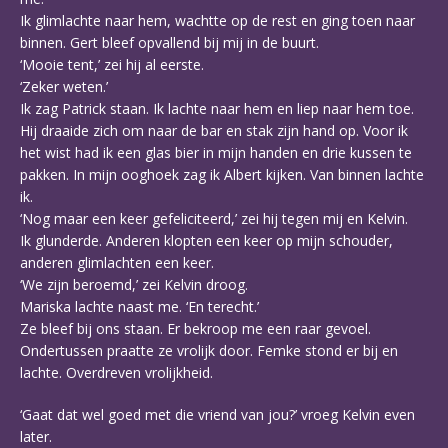
Ik glimlachte naar hem, wachtte op de rest en ging toen naar
binnen. Gert bleef opvallend bij mij in de buurt.
‘Mooie tent,’ zei hij al eerste.
‘Zeker weten.’
Ik zag Patrick staan. Ik lachte naar hem en liep naar hem toe.
Hij draaide zich om naar de bar en stak zijn hand op. Voor ik
het wist had ik een glas bier in mijn handen en drie kussen te
pakken. In mijn ooghoek zag ik Albert kijken. Van binnen lachte
ik.
‘Nog maar een keer gefeliciteerd,’ zei hij tegen mij en Kelvin.
Ik glunderde. Anderen klopten een keer op mijn schouder,
anderen glimlachten een keer.
‘We zijn beroemd,’ zei Kelvin droog.
Mariska lachte naast me. ‘En terecht.’
Ze bleef bij ons staan. Er bekroop me een raar gevoel.
Ondertussen praatte ze vrolijk door. Femke stond er bij en
lachte. Overdreven vrolijkheid.
‘Gaat dat wel goed met die vriend van jou?’ vroeg Kelvin even
later.