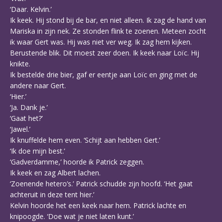
‘Daar. Kelvin.’
Ik keek. Hij stond bij de bar, en niet alleen. Ik zag de hand van
Mariska in zijn nek. Ze stonden flink te zoenen. Meteen zocht
ik waar Gert was. Hij was niet ver weg. Ik zag hem kijken.
Berustende blik. Dit moest zeer doen. Ik keek naar Loïc. Hij
knikte.
Ik bestelde drie bier, gaf er eentje aan Loïc en ging met de
andere naar Gert.
‘Hier.’
‘Ja. Dank je.’
‘Gaat het?’
‘Jawel.’
Ik knuffelde hem even. ‘Schijt aan hebben Gert.’
‘Ik doe mijn best.’
‘Gadverdamme,’ hoorde ik Patrick zeggen.
Ik keek en zag Albert lachen.
‘Zoenende hetero’s.’ Patrick schudde zijn hoofd. ‘Het gaat
achteruit in deze tent hier.’
Kelvin hoorde het een keek naar hem. Patrick lachte en
knipoogde. ‘Doe wat je niet laten kunt.’