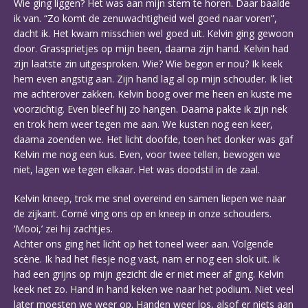
Wie ging liggen? Het was aan mijn stem te horen. Daar baalde
ik van. “Zo komt de zenuwachtigheid wel goed naar voren”,
dacht ik. Het kwam misschien wel goed uit. Kelvin ging gewoon
door. Grassprietjes op mijn been, daarna zijn hand. Kelvin had
zijn laatste zin uitgesproken. Wie? Wie begon er nou? Ik keek
hem even angstig aan. Zijn hand lag al op mijn schouder. Ik liet
me achterover zakken. Kelvin boog over me heen en kuste me
voorzichtig. Even bleef hij zo hangen. Daarna pakte ik zijn nek
en trok hem weer tegen me aan. We kusten nog een keer,
daarna zoenden we. Het licht doofde, toen het donker was gaf
Kelvin me nog een kus. Even, voor twee tellen, bewogen we
niet, lagen we tegen elkaar. Het was doodstil in de zaal.
Kelvin kneep, trok me snel overeind en samen liepen we naar
de zijkant. Corné ving ons op en kneep in onze schouders.
‘Mooi,’ zei hij zachtjes.
Achter ons ging het licht op het toneel weer aan. Volgende
scène. Ik had het flesje nog vast, nam er nog een slok uit. Ik
had een grijns op mijn gezicht die er niet meer af ging. Kelvin
keek net zo. Hand in hand keken we naar het podium. Niet veel
later moesten we weer op. Handen weer los, alsof er niets aan