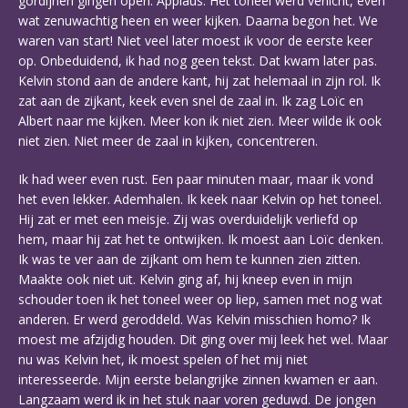
gordijnen gingen open. Applaus. Het toneel werd verlicht, even
wat zenuwachtig heen en weer kijken. Daarna begon het. We
waren van start! Niet veel later moest ik voor de eerste keer
op. Onbeduidend, ik had nog geen tekst. Dat kwam later pas.
Kelvin stond aan de andere kant, hij zat helemaal in zijn rol. Ik
zat aan de zijkant, keek even snel de zaal in. Ik zag Loïc en
Albert naar me kijken. Meer kon ik niet zien. Meer wilde ik ook
niet zien. Niet meer de zaal in kijken, concentreren.
Ik had weer even rust. Een paar minuten maar, maar ik vond
het even lekker. Ademhalen. Ik keek naar Kelvin op het toneel.
Hij zat er met een meisje. Zij was overduidelijk verliefd op
hem, maar hij zat het te ontwijken. Ik moest aan Loïc denken.
Ik was te ver aan de zijkant om hem te kunnen zien zitten.
Maakte ook niet uit. Kelvin ging af, hij kneep even in mijn
schouder toen ik het toneel weer op liep, samen met nog wat
anderen. Er werd geroddeld. Was Kelvin misschien homo? Ik
moest me afzijdig houden. Dit ging over mij leek het wel. Maar
nu was Kelvin het, ik moest spelen of het mij niet
interesseerde. Mijn eerste belangrijke zinnen kwamen er aan.
Langzaam werd ik in het stuk naar voren geduwd. De jongen