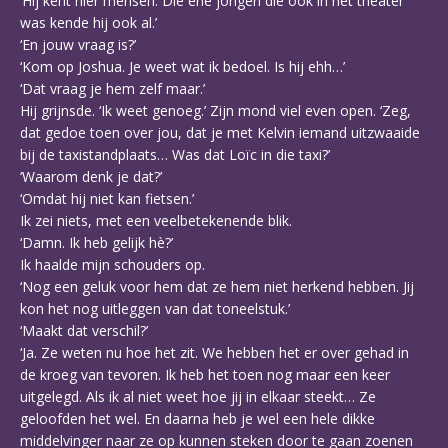
‘Hij kent hier mensen. Die ene jongen die ook in het theater
was kende hij ook al.’
‘En jouw vraag is?’
‘Kom op Joshua. Je weet wat ik bedoel. Is hij ehh…’
‘Dat vraag je hem zelf maar.’
Hij grijnsde. ‘Ik weet genoeg.’ Zijn mond viel even open. ‘Zeg,
dat gedoe toen over jou, dat je met Kelvin iemand uitzwaaide
bij de taxistandplaats… Was dat Loïc in die taxi?’
‘Waarom denk je dat?’
‘Omdat hij niet kan fietsen.’
Ik zei niets, met een veelbetekenende blik.
‘Damn. Ik heb gelijk hè?’
Ik haalde mijn schouders op.
‘Nog een geluk voor hem dat ze hem niet herkend hebben. Jij
kon het nog uitleggen van dat toneelstuk.’
‘Maakt dat verschil?’
‘Ja. Ze weten nu hoe het zit. We hebben het er over gehad in
de kroeg van tevoren. Ik heb het toen nog maar een keer
uitgelegd. Als ik al niet weet hoe jij in elkaar steekt… Ze
geloofden het wel. En daarna heb je wel een hele dikke
middelvinger naar ze op kunnen steken door te gaan zoenen