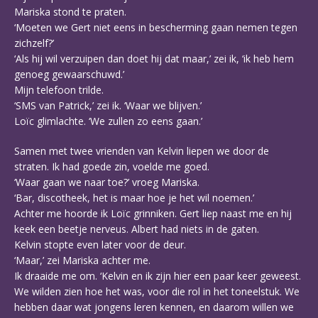
Mariska stond te praten.
‘Moeten we Gert niet eens in bescherming gaan nemen tegen
zichzelf?’
‘Als hij wil verzuipen dan doet hij dat maar,’ zei ik, ‘ik heb hem
genoeg gewaarschuwd.’
Mijn telefoon trilde.
‘SMS van Patrick,’ zei ik. ‘Waar we blijven.’
Loïc glimlachte. ‘We zullen zo eens gaan.’
Samen met twee vrienden van Kelvin liepen we door de
straten. Ik had goede zin, voelde me goed.
‘Waar gaan we naar toe?’ vroeg Mariska.
‘Bar, discotheek, het is maar hoe je het wil noemen.’
Achter me hoorde ik Loïc grinniken. Gert liep naast me en hij
keek een beetje nerveus. Albert had niets in de gaten.
Kelvin stopte even later voor de deur.
‘Maar,’ zei Mariska achter me.
Ik draaide me om. ‘Kelvin en ik zijn hier een paar keer geweest.
We wilden zien hoe het was, voor die rol in het toneelstuk. We
hebben daar wat jongens leren kennen, en daarom willen we