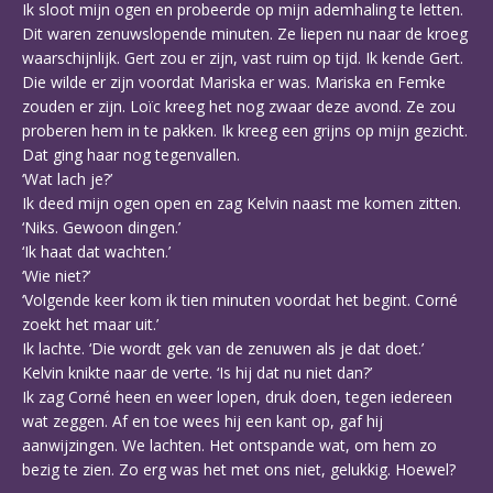
Ik sloot mijn ogen en probeerde op mijn ademhaling te letten.
Dit waren zenuwslopende minuten. Ze liepen nu naar de kroeg
waarschijnlijk. Gert zou er zijn, vast ruim op tijd. Ik kende Gert.
Die wilde er zijn voordat Mariska er was. Mariska en Femke
zouden er zijn. Loïc kreeg het nog zwaar deze avond. Ze zou
proberen hem in te pakken. Ik kreeg een grijns op mijn gezicht.
Dat ging haar nog tegenvallen.
‘Wat lach je?’
Ik deed mijn ogen open en zag Kelvin naast me komen zitten.
‘Niks. Gewoon dingen.’
‘Ik haat dat wachten.’
‘Wie niet?’
‘Volgende keer kom ik tien minuten voordat het begint. Corné
zoekt het maar uit.’
Ik lachte. ‘Die wordt gek van de zenuwen als je dat doet.’
Kelvin knikte naar de verte. ‘Is hij dat nu niet dan?’
Ik zag Corné heen en weer lopen, druk doen, tegen iedereen
wat zeggen. Af en toe wees hij een kant op, gaf hij
aanwijzingen. We lachten. Het ontspande wat, om hem zo
bezig te zien. Zo erg was het met ons niet, gelukkig. Hoewel?