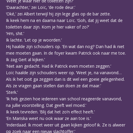
‘Weet je waar hier de toiletten zijn?’
‘Daarachter,’ zei Loïc, ‘de rode deur.’
‘Oké,’ zei Albert terwijl hij zijn lege glas op de bar zette.
Ik keek hem na en daarna naar Loïc. ‘Goh, dat jij weet dat de
toiletten daar zijn. Kom je hier vaker of zo?’
‘Hm, shit.’
Ik lachte. ‘Let op je woorden.’
Hij haalde zijn schouders op. ‘En wat dan nog? Dan had ik niet
mee moeten gaan. In de foyer kwam Patrick ook naar me toe.
Ik zag Gert al kijken.’
‘Niet aan gedacht. Had ik Patrick even moeten zeggen.’
Loïc haalde zijn schouders weer op. ‘Weet je, na vanavond…
Als ik het ooit ga zeggen dan is dit wel een goeie gelegenheid.
Als ze vragen gaan stellen dan doen ze dat maar.’
‘Sterk.’
‘Ik heb gezien hoe iedereen van school reageerde vanavond,
na jullie voorstelling. Dat geeft wel moed.’
Ik keek tevreden. ‘Blij dat het zo’n effect heeft.’
‘En Mariska weet nu ook waar ze aan toe is.’
‘Inderdaad. Ik moet weer uit gaan kijken geloof ik. Ze is alweer
op zoek naar een nieuw slachtoffer.’