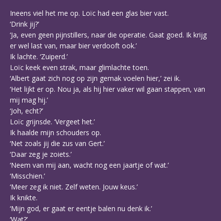
Ineens viel het me op. Loïc had een glas bier vast.
‘Drink jij?’
‘Ja, even geen pijnstillers, naar die operatie. Gaat goed. Ik krijg
er wel last van, maar bier verdooft ook.’
Ik lachte. ‘Zuiperd.’
Loïc keek even strak, maar glimlachte toen.
‘Albert gaat zich nog op zijn gemak voelen hier,’ zei ik.
‘Het lijkt er op. Nou ja, als hij hier vaker wil gaan stappen, van
mij mag hij.’
‘Joh, echt?’
Loïc grijnsde. ‘Vergeet het.’
Ik haalde mijn schouders op.
‘Net zoals jij die zus van Gert.’
‘Daar zeg je zoiets.’
‘Neem van mij aan, wacht nog een jaartje of wat.’
‘Misschien.’
‘Meer zeg ik niet. Zelf weten. Jouw keus.’
Ik knikte.
‘Mijn god, er gaat er eentje balen nu denk ik.’
‘Wat?’