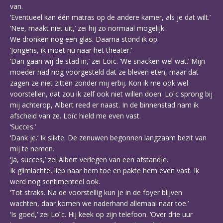
van.
‘Eventueel kan één matras op de andere kamer, als je dat wilt.’
‘Nee, maakt niet uit,’ zei hij zo normaal mogelijk.
We dronken nog een glas. Daarna stond ik op.
‘Jongens, ik moet nu naar het theater.’
‘Dan gaan wij de stad in,’ zei Loïc. ‘We snacken wel wat.’ Mijn
moeder had nog voorgesteld dat ze bleven eten, maar dat
zagen ze niet zitten zonder mij erbij. Kon ik me ook wel
voorstellen, dat zou ik zelf ook niet willen doen. Loïc sprong bij
mij achterop, Albert reed er naast. In de binnenstad nam ik
afscheid van ze. Loïc hield me even vast.
‘Succes.’
‘Dank je.’ Ik slikte. De zenuwen begonnen langzaam bezit van
mij te nemen.
‘Ja, succes,’ zei Albert verlegen van een afstandje.
Ik glimlachte, liep naar hem toe en pakte hem even vast. Ik
werd nog sentimenteel ook.
‘Tot straks. Na de voorstellig kun je in de foyer blijven
wachten, daar komen we naderhand allemaal naar toe.’
‘Is goed,’ zei Loïc. Hij keek op zijn telefoon. ‘Over drie uur