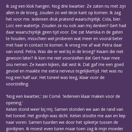
Ik zag een klok hangen. Nog drie kwartier. Ze zaten nu met zijn
allen in de kroeg, zouden zo wel deze kant op komen. Ik zag
het voor me. Iedereen druk pratend waarschijnlijk. Cola, bier.
Loïc een watertje. Zouden ze nu ook aan mij denken? Gert had
daar waarschijnlijk geen tijd voor. Die zat Mariska in de gaten
te houden, misschien wel proberen wat meer en vooral beter
met haar in contact te komen. Ik vroeg me af wat Petra daar
van vond. Petra. Was die er wel bij in de kroeg? Kwam die niet
gewoon later? Ik kon me niet voorstellen dat Gert haar mee
zou nemen. Ze kwam kijken, dat wist ik. Dat gaf me een goed
gevoel en maakte me extra nerveus tegelijkertijd. Het was nu
nog een half uur. Het toneel was leeg, klaar voor de
voorstelling.
‘Nog een kwartier,’ zei Corné. ‘Iedereen klaar maken voor de
opening.’
Kelvin stond weer bij mij. Samen stonden we aan de rand van
het toneel. Het gordijn was dicht. Kelvin stootte me aan en liep
naar voren. Samen tuurden we door het spleetje tussen de
gordijnen. Ik moest even turen maar toen zag ik mijn moeder