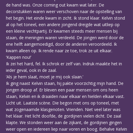
de hand was. Onze coming out kwam wat later. De
decorstukken waren weer verschoven naar de opstelling van
het begin. Het einde kwam in zicht. Ik stond klaar. Kelvin stond
al op het toneel, een andere jongend dreigde wat uitliep op
een kleine vechtpartij. Er kwamen steeds meer mensen bij
staan, de meningen waren verdeeld. De jongen werd door de
ene helft aangemoedigd, door de anderen veroordeeld. Ik
kwam alleen op. Ik rende naar ze toe, trok ze uit elkaar.
‘Kappen nou!’
Ik zei het hard, fel. Ik schrok er zelf van. Indruk maakte het in
ieder geval, ook in de zaal.
‘Als je hem slaat, moet je mij ook slaan.’
Ik ging naast Kelvin staan, hij pakte voorzichtig mijn hand. De
jongen droop af. Er bleven een paar mensen om ons heen
staan, Kelvin en ik draaiden naar elkaar en hielden elkaar vast.
Licht uit. Laatste scène. Die begon met ons op toneel, met
wat zogenaamde klasgenoten. Vrienden. Niet veel later was
het klaar. Het licht doofde, de gordijnen vielen dicht. De zaal
klapte. We stonden weer aan de zijkant, de gordijnen gingen
weer open en iedereen liep naar voren en boog. Behalve Kelvin