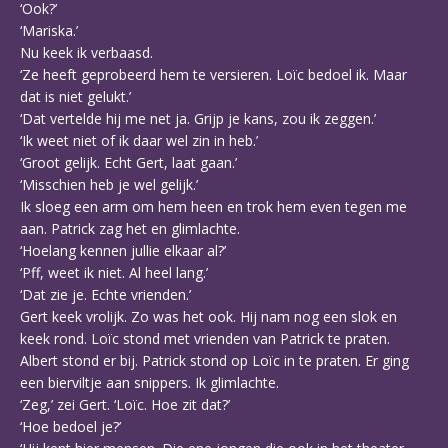
‘Ook?’
‘Mariska.’
Nu keek ik verbaasd.
‘Ze heeft geprobeerd hem te versieren. Loïc bedoel ik. Maar
dat is niet gelukt.’
‘Dat vertelde hij me net ja. Grijp je kans, zou ik zeggen.’
‘Ik weet niet of ik daar wel zin in heb.’
‘Groot gelijk. Echt Gert, laat gaan.’
‘Misschien heb je wel gelijk.’
Ik sloeg een arm om hem heen en trok hem even tegen me
aan. Patrick zag het en glimlachte.
‘Hoelang kennen jullie elkaar al?’
‘Pff, weet ik niet. Al heel lang.’
‘Dat zie je. Echte vrienden.’
Gert keek vrolijk. Zo was het ook. Hij nam nog een slok en
keek rond. Loïc stond met vrienden van Patrick te praten.
Albert stond er bij. Patrick stond op Loïc in te praten. Er ging
een bierviltje aan snippers. Ik glimlachte.
‘Zeg,’ zei Gert. ‘Loïc. Hoe zit dat?’
‘Hoe bedoel je?’