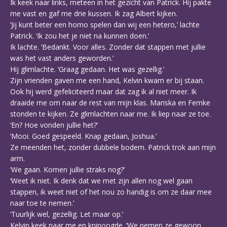
Ik keek naar links, meteen in het gezicht van Patrick. Hij pakte
me vast en gaf me drie kussen. Ik zag Albert kijken.
‘Jij kunt beter een homo spelen dan wij een hetero,’ lachte
Patrick. ‘Ik zou het je niet na kunnen doen.’
Ik lachte. ‘Bedankt. Voor alles. Zonder dat stappen met jullie
was het vast anders geworden.’
Hij glimlachte. ‘Graag gedaan. Het was gezellig.’
Zijn vrienden gaven me een hand, Kelvin kwam er bij staan.
Ook hij werd gefeliciteerd maar dat zag ik al niet meer. Ik
draaide me om naar de rest van mijn klas. Mariska en Femke
stonden te kijken. Ze glimlachten naar me. Ik liep naar ze toe.
‘En? Hoe vonden jullie het?’
‘Mooi. Goed gespeeld. Knap gedaan, Joshua.’
Ze meenden het, zonder dubbele bodem. Patrick trok aan mijn
arm.
‘We gaan. Komen jullie straks nog?’
‘Weet ik niet. Ik denk dat we met zijn allen nog wel gaan
stappen, ik weet niet of het nou zo handig is om ze daar mee
naar toe te nemen.’
‘Tuurlijk wel, gezellig. Let maar op.’
Kelvin keek naar me en knipoogde. ‘We nemen ze gewoon