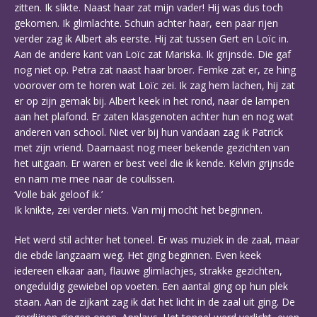
zitten. Ik slikte. Naast haar zat mijn vader! Hij was dus toch
gekomen. Ik glimlachte. Schuin achter haar, een paar rijen
verder zag ik Albert als eerste. Hij zat tussen Gert en Loïc in.
Aan de andere kant van Loïc zat Mariska. Ik grijnsde. Die gaf
nog niet op. Petra zat naast haar broer. Femke zat er, ze hing
voorover om te horen wat Loïc zei. Ik zag hem lachen, hij zat
er op zijn gemak bij. Albert keek in het rond, naar de lampen
aan het plafond. Er zaten klasgenoten achter hun en nog wat
anderen van school. Niet ver bij hun vandaan zag ik Patrick
met zijn vriend. Daarnaast nog meer bekende gezichten van
het uitgaan. Er waren er best veel die ik kende. Kelvin grijnsde
en nam me mee naar de coulissen.
‘Volle bak geloof ik.’
Ik knikte, zei verder niets. Van mij mocht het beginnen.
Het werd stil achter het toneel. Er was muziek in de zaal, maar
die ebde langzaam weg. Het ging beginnen. Even keek
iedereen elkaar aan, flauwe glimlachjes, strakke gezichten,
ongeduldig gewiebel op voeten. Een aantal ging op hun plek
staan. Aan de zijkant zag ik dat het licht in de zaal uit ging. De