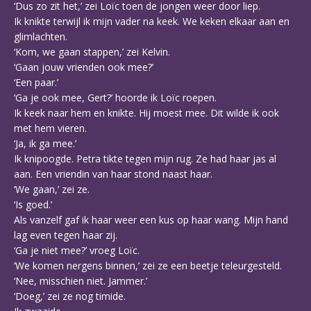
‘Dus zo zit het,’ zei Loïc toen de jongen weer door liep.
Ik knikte terwijl ik mijn vader na keek. We keken elkaar aan en
glimlachten.
‘Kom, we gaan stappen,’ zei Kelvin.
‘Gaan jouw vrienden ook mee?’
‘Een paar.’
‘Ga je ook mee, Gert?’ hoorde ik Loïc roepen.
Ik keek naar hem en knikte. Hij moest mee. Dit wilde ik ook
met hem vieren.
‘Ja, ik ga mee.’
Ik knipoogde. Petra tikte tegen mijn rug. Ze had haar jas al
aan. Een vriendin van haar stond naast haar.
‘We gaan,’ zei ze.
‘Is goed.’
Als vanzelf gaf ik haar weer een kus op haar wang. Mijn hand
lag even tegen haar zij.
‘Ga je niet mee?’ vroeg Loïc.
‘We komen nergens binnen,’ zei ze een beetje teleurgesteld.
‘Nee, misschien niet. Jammer.’
‘Doeg,’ zei ze nog timide.