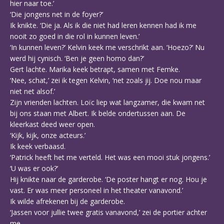
hier naar toe.’
‘Die jongens net in de foyer?’
Ik knikte. ‘Die ja. Als ik die niet had leren kennen had ik me
nooit zo goed in die rol in kunnen leven.’
‘In kunnen leven?’ Kelvin keek me verschrikt aan. ‘Hoezo?’ Nu
werd hij cynisch. ‘Ben je geen homo dan?’
Gert lachte. Marika keek betrapt, samen met Femke.
‘Nee, schat,’ zei ik tegen Kelvin, ‘net zoals jij. Doe nou maar
niet net alsof.’
Zijn vrienden lachten. Loïc liep wat langzamer, die kwam net
bij ons staan met Albert. Ik belde ondertussen aan. De
kleerkast deed weer open.
‘Kijk, kijk, onze acteurs.’
Ik keek verbaasd.
‘Patrick heeft het me verteld. Het was een mooi stuk jongens.’
‘U was er ook?’
Hij knikte naar de garderobe. ‘De poster hangt er nog. Hou je
vast. Er was meer personeel in het theater vanavond.’
Ik wilde afrekenen bij de garderobe.
‘Jassen voor jullie twee gratis vanavond,’ zei de portier achter
me.