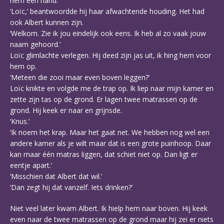
hem een hand.
‘Loïc,’ beantwoordde hij haar afwachtende houding. Het had
ook Albert kunnen zijn.
‘Welkom. Zie ik jou eindelijk ook eens. Ik heb al zo vaak jouw
naam gehoord.’
Loïc glimlachte verlegen. Hij deed zijn jas uit, ik hing hem voor
hem op.
‘Meteen die zooi maar even boven leggen?’
Loïc knikte en volgde me de trap op. Ik liep naar mijn kamer en
zette zijn tas op de grond. Er lagen twee matrassen op de
grond. Hij keek er naar en grijnsde.
‘Knus.’
‘Ik noem het krap. Maar het gaat net. We hebben nog wel een
andere kamer als je wilt maar dat is een grote puinhoop. Daar
kan maar één matras liggen, dat schiet niet op. Dan ligt er
eentje apart.’
‘Misschien dat Albert dat wil.’
‘Dan zegt hij dat vanzelf. Iets drinken?’
Niet veel later kwam Albert. Ik hielp hem naar boven. Hij keek
even naar de twee matrassen op de grond maar hij zei er niets