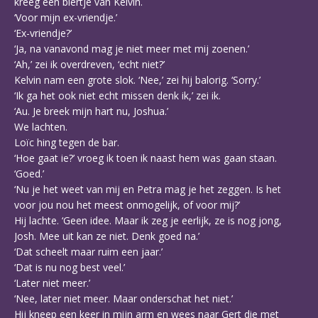
kreeg een biertje van Kelvin.
‘Voor mijn ex-vriendje.’
‘Ex-vriendje?’
‘Ja, na vanavond mag je niet meer met mij zoenen.’
‘Ah,’ zei ik overdreven, ‘echt niet?’
Kelvin nam een grote slok. ‘Nee,’ zei hij balorig. ‘Sorry.’
‘Ik ga het ook niet echt missen denk ik,’ zei ik.
‘Au. Je breek mijn hart nu, Joshua.’
We lachten.
Loïc hing tegen de bar.
‘Hoe gaat ie?’ vroeg ik toen ik naast hem was gaan staan.
‘Goed.’
‘Nu je het weet van mij en Petra mag je het zeggen. Is het
voor jou nou het meest onmogelijk, of voor mij?’
Hij lachte. ‘Geen idee. Maar ik zeg je eerlijk, ze is nog jong,
Josh. Mee uit kan ze niet. Denk goed na.’
‘Dat scheelt maar ruim een jaar.’
‘Dat is nu nog best veel.’
‘Later niet meer.’
‘Nee, later niet meer. Maar onderschat het niet.’
Hij kneep een keer in mijn arm en wees naar Gert die met