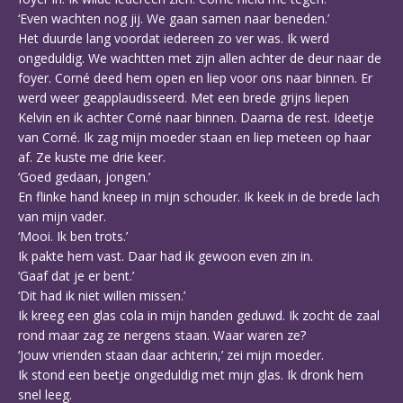
‘Even wachten nog jij. We gaan samen naar beneden.’
Het duurde lang voordat iedereen zo ver was. Ik werd
ongeduldig. We wachtten met zijn allen achter de deur naar de
foyer. Corné deed hem open en liep voor ons naar binnen. Er
werd weer geapplaudisseerd. Met een brede grijns liepen
Kelvin en ik achter Corné naar binnen. Daarna de rest. Ideetje
van Corné. Ik zag mijn moeder staan en liep meteen op haar
af. Ze kuste me drie keer.
‘Goed gedaan, jongen.’
En flinke hand kneep in mijn schouder. Ik keek in de brede lach
van mijn vader.
‘Mooi. Ik ben trots.’
Ik pakte hem vast. Daar had ik gewoon even zin in.
‘Gaaf dat je er bent.’
‘Dit had ik niet willen missen.’
Ik kreeg een glas cola in mijn handen geduwd. Ik zocht de zaal
rond maar zag ze nergens staan. Waar waren ze?
‘Jouw vrienden staan daar achterin,’ zei mijn moeder.
Ik stond een beetje ongeduldig met mijn glas. Ik dronk hem
snel leeg.