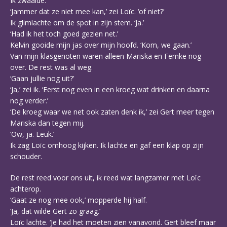
Ik zwaaide.
‘Jammer dat ze niet mee kan,’ zei Loïc. ‘of niet?’
Ik glimlachte om de spot in zijn stem. ‘Ja.’
‘Had ik het toch goed gezien net.’
Kelvin gooide mijn jas over mijn hoofd. ‘Kom, we gaan.’
Van mijn klasgenoten waren alleen Mariska en Femke nog
over. De rest was al weg.
‘Gaan jullie nog uit?’
‘Ja,’ zei ik. ‘Eerst nog even in een kroeg wat drinken en daarna
nog verder.’
‘De kroeg waar we net ook zaten denk ik,’ zei Gert meer tegen
Mariska dan tegen mij.
‘Ow, ja. Leuk.’
Ik zag Loïc omhoog kijken. Ik lachte en gaf een klap op zijn
schouder.
De rest reed voor ons uit, ik reed wat langzamer met Loïc
achterop.
‘Gaat ze nog mee ook,’ mopperde hij half.
‘Ja, dat wilde Gert zo graag.’
Loïc lachte. ‘Je had het moeten zien vanavond. Gert bleef maar