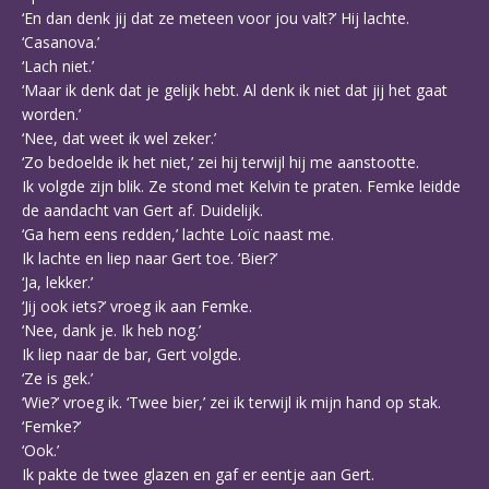
‘En dan denk jij dat ze meteen voor jou valt?’ Hij lachte.
‘Casanova.’
‘Lach niet.’
‘Maar ik denk dat je gelijk hebt. Al denk ik niet dat jij het gaat
worden.’
‘Nee, dat weet ik wel zeker.’
‘Zo bedoelde ik het niet,’ zei hij terwijl hij me aanstootte.
Ik volgde zijn blik. Ze stond met Kelvin te praten. Femke leidde
de aandacht van Gert af. Duidelijk.
‘Ga hem eens redden,’ lachte Loïc naast me.
Ik lachte en liep naar Gert toe. ‘Bier?’
‘Ja, lekker.’
‘Jij ook iets?’ vroeg ik aan Femke.
‘Nee, dank je. Ik heb nog.’
Ik liep naar de bar, Gert volgde.
‘Ze is gek.’
‘Wie?’ vroeg ik. ‘Twee bier,’ zei ik terwijl ik mijn hand op stak.
‘Femke?’
‘Ook.’
Ik pakte de twee glazen en gaf er eentje aan Gert.