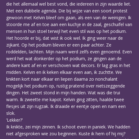
die het allemaal wel best vond, die iedereen in zijn waarde liet.
Met een dubbele agenda. Die bij wijze van een soort protest
gewoon met Kelvin bleef om gaan, als een van de weinigen. Ik
stoorde me af en toe aan een kuchje in de zaal, geschuifel van
mensen in hun stoel terwijl het even stil was op het podium.
Het hoorde er bij, dat wist ik ook wel. Ik ging weer naar de
zijkant. Op het podium bleven er een paar achter. Ze
roddelden, lachten. Mijn naam werd zelfs even genoemd. Even
werd het wat donkerder op het podium, ze gingen aan de
andere kant af en er verschoven wat decors. Er lag gras in het
midden. Kelvin en ik keken elkaar even aan, ik zuchtte. We
knikten kort naar elkaar en liepen daarna zo nonchalant
mogelijk het podium op, rustig pratend over nietszeggende
dingen. Het zweet stond in mijn handen. Wat was die trui
warm. Ik zweette me kapot. Kelvin ging zitten, haalde twee
flesjes uit zijn rugzak. Ik draaide er eentje open en nam een
slok.
‘Lekker?’
Ik knikte, zei mijn zinnen. Ik schoot even in paniek. We hadden
niet afgesproken wie zou beginnen. Kuste ik hem of hij mij?