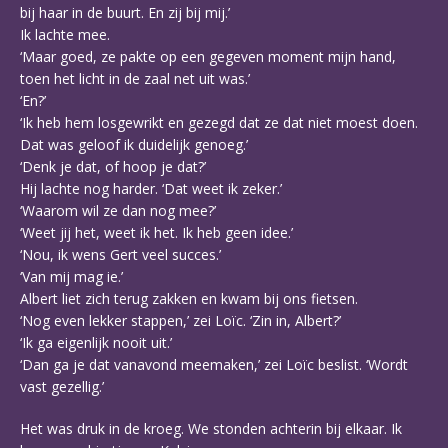
bij haar in de buurt. En zij bij mij.’
Ik lachte mee.
‘Maar goed, ze pakte op een gegeven moment mijn hand,
toen het licht in de zaal net uit was.’
‘En?’
‘Ik heb hem losgewrikt en gezegd dat ze dat niet moest doen.
Dat was geloof ik duidelijk genoeg.’
‘Denk je dat, of hoop je dat?’
Hij lachte nog harder. ‘Dat weet ik zeker.’
‘Waarom wil ze dan nog mee?’
‘Weet jij het, weet ik het. Ik heb geen idee.’
‘Nou, ik wens Gert veel succes.’
‘Van mij mag ie.’
Albert liet zich terug zakken en kwam bij ons fietsen.
‘Nog even lekker stappen,’ zei Loïc. ‘Zin in, Albert?’
‘Ik ga eigenlijk nooit uit.’
‘Dan ga je dat vanavond meemaken,’ zei Loïc beslist. ‘Wordt
vast gezellig.’
Het was druk in de kroeg. We stonden achterin bij elkaar. Ik