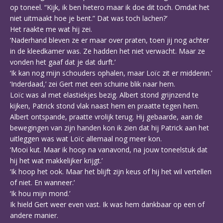
op toneel. “Kijk, ik ben hetero maar ik doe dit toch. Omdat het
niet uitmaakt hoe je bent.” Dat was toch lachen?’
Het raakte me wat hij zei.
‘Naderhand bleven ze er maar over praten, toen jij nog achter
in de kleedkamer was. Ze hadden het niet verwacht. Maar ze
vonden het gaaf dat je dat durft.’
‘Ik kan nog mijn schouders ophalen, maar Loïc zit er middenin.’
‘Inderdaad,’ zei Gert met een schuine blik naar hem.
Loïc was al met elastiekjes bezig. Albert stond grijnzend te
kijken, Patrick stond vlak naast hem en praatte tegen hem.
Albert ontspande, praatte vrolijk terug. Hij gebaarde, aan de
bewegingen van zijn handen kon ik zien dat hij Patrick aan het
uitleggen was wat Loïc allemaal nog meer kon.
‘Mooi kut. Maar ik hoop na vanavond, na jouw toneelstuk dat
hij het wat makkelijker krijgt.’
‘Ik hoop het ook. Maar het blijft zijn keus of hij het wil vertellen
of niet. En wanneer.’
‘Ik hou mijn mond.’
Ik hield Gert weer even vast. Ik was hem dankbaar op een of
andere manier.