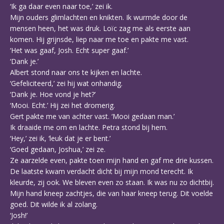
‘Ik ga daar even naar toe,’ zei ik.
Mijn ouders glimlachten en knikten. Ik wurmde door de
mensen heen, het was druk. Loïc zag me als eerste aan
komen. Hij grijnsde, liep naar me toe en pakte me vast.
‘Het was gaaf, Josh. Echt super gaaf.’
‘Dank je.’
Albert stond naar ons te kijken en lachte.
‘Gefeliciteerd,’ zei hij wat onhandig.
‘Dank je. Hoe vond je het?’
‘Mooi. Echt.’ Hij zei het dromerig.
Gert pakte me van achter vast. ‘Mooi gedaan man.’
Ik draaide me om en lachte. Petra stond bij hem.
‘Hey,’ zei ik, ‘leuk dat je er bent.’
‘Goed gedaan, Joshua,’ zei ze.
Ze aarzelde even, pakte toen mijn hand en gaf me drie kussen.
De laatste kwam verdacht dicht bij mijn mond terecht. Ik
kleurde, zij ook. We bleven even zo staan. Ik was nu zo dichtbij.
Mijn hand kneep zachtjes, die van haar kneep terug. Dit voelde
goed. Dit wilde ik al zolang.
‘Josh!’