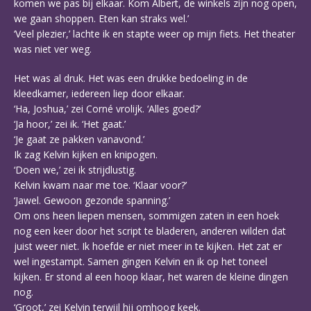
komen we pas bij elkaar. Kom Albert, de winkels zijn nog open,
we gaan shoppen. Eten kan straks wel.’
‘Veel plezier,’ lachte ik en stapte weer op mijn fiets. Het theater
was niet ver weg.
Het was al druk. Het was een drukke bedoeling in de
kleedkamer, iedereen liep door elkaar.
‘Ha, Joshua,’ zei Corné vrolijk. ‘Alles goed?’
‘Ja hoor,’ zei ik. ‘Het gaat.’
‘Je gaat ze pakken vanavond.’
Ik zag Kelvin kijken en knipogen.
‘Doen we,’ zei ik strijdlustig.
Kelvin kwam naar me toe. ‘Klaar voor?’
‘Jawel. Gewoon gezonde spanning.’
Om ons heen liepen mensen, sommigen zaten in een hoek
nog een keer door het script te bladeren, anderen wilden dat
juist weer niet. Ik hoefde er niet meer in te kijken. Het zat er
wel ingestampt. Samen gingen Kelvin en ik op het toneel
kijken. Er stond al een hoop klaar, het waren de kleine dingen
nog.
‘Groot,’ zei Kelvin terwijl hij omhoog keek.