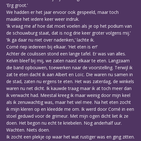
‘Erg groot.’
We hadden er het jaar ervoor ook gespeeld, maar toch
maakte het iedere keer weer indruk.
‘Ik vraag me af hoe dat moet voelen als je op het podium van
de schouwburg staat, dat is nog drie keer groter volgens mij.’
‘Ik ga daar nu niet over nadenken,’ lachte ik.
Corné riep iedereen bij elkaar. ‘Het eten is er!’
Achter de coulissen stond een lange tafel. Er was van alles.
Kelvin bleef bij mij, we zaten naast elkaar te eten. Langzaam
die band opbouwen, toewerken naar de voorstelling. Terwijl ik
zat te eten dacht ik aan Albert en Loïc. Die waren nu samen in
de stad, zaten nu ergens te eten. Het was zaterdag, de winkels
waren nu net dicht. Ik kauwde traag maar ik at toch meer dan
ik verwacht had. Meestal kreeg ik maar weinig door mijn keel
als ik zenuwachtig was, maar het viel mee. Na het eten zocht
ik mijn kleren op en kleedde me om. Ik werd door Corné in een
stoel geduwd voor de grimeur. Met mijn ogen dicht liet ik ze
doen. Het begon nu echt te kriebelen. Nog anderhalf uur.
Wachten. Niets doen.
Ik zocht een plekje op waar het wat rustiger was en ging zitten.