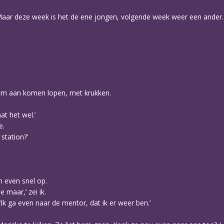
. Maar deze week is het de ene jongen, volgende week weer een ander. D
em aan komen lopen, met krukken.
at het wel.’
e.
 station?’
n even snel op.
 maar,’ zei ik.
. ‘Ik ga even naar de mentor, dat ik er weer ben.’