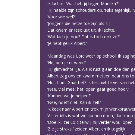
Ik lachte. ‘Wat heb jij tegen Mariska?’
Hij haalde zijn schouders op. ‘Niks eigenlijk
‘Voor wie wel?’
‘Jongens die hetzelfde zijn als zij.’
Dat kwam er resoluut uit. Ik lachte.
‘Wat lach je nou? Dat is toch ook zo?’
‘Je hebt gelijk Albert.’
Maandag was Loïc weer op school. Ik zag h
‘Hé, ben je er weer?’
Hij glimlachte. ‘Ja. Als ik rustig aan doe dan ga
Albert zag ons en kwam meteen naar ons to
‘Hoi, Loïc. Gaat het? Is het niet te ver van het
‘Nee, viel mee, het lopen gaat goed hoor.’
‘Kunnen we je helpen?’
‘Nee, hoeft niet. Kan ik zelf.’
Ik keek naar Albert en trok mijn wenkbrauwe
‘Als er iets is wat we kunnen doen, dan roep je
‘Doe ik,’ zei Loïc terwijl hij verder wou lopen
‘Zie je straks,’ zeiden Albert en ik tegelijk.