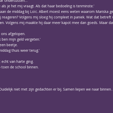
‘maar ondertussen…’
 als je het mij vraagt. Als dat haar bedoeling is tenminste.’
ht aan de middag bij Loïc. Albert moest eens weten waarom Mariska g
 reageren? Volgens mij sloeg hij compleet in paniek. Wat dat betref
lopen. Volgens mij maakte hij daar meer kapot mee dan goeds. Maar da
 ons afgelopen.
k ben mijn geld vergeten.’
 een beetje.
middag thuis weer terug.’
t echt van harte ging.
p toen de school binnen.
Duidelijk niet met zijn gedachten er bij. Samen liepen we naar binnen. Al