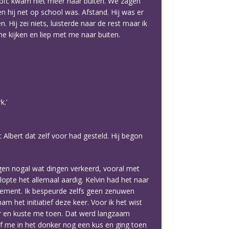
Loïc kwam niet meer naar buiten. We zagen
n hij net op school was. Afstand. Hij was er
 Hij zei niets, luisterde naar de rest maar ik
me kijken en liep met me naar buiten.
k.’
 Albert dat zelf voor had gesteld. Hij begon
ingen nogal wat dingen verkeerd, vooral met
lopte het allemaal aardig. Kelvin had het naar
 element. Ik bespeurde zelfs geen zenuwen
 het initiatief deze keer. Voor ik het wist
er en kuste me toen. Dat werd langzaam
af me in het donker nog een kus en ging toen