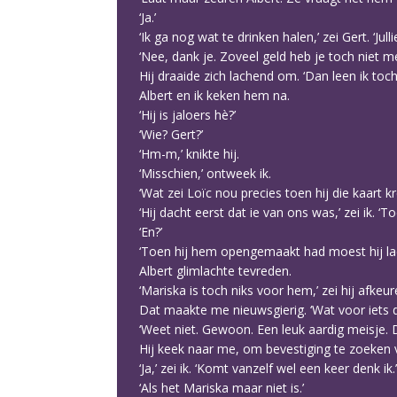
‘Ja.’
‘Ik ga nog wat te drinken halen,’ zei Gert. ‘Jul
‘Nee, dank je. Zoveel geld heb je toch niet me
Hij draaide zich lachend om. ‘Dan leen ik toc
Albert en ik keken hem na.
‘Hij is jaloers hè?’
‘Wie? Gert?’
‘Hm-m,’ knikte hij.
‘Misschien,’ ontweek ik.
‘Wat zei Loïc nou precies toen hij die kaart k
‘Hij dacht eerst dat ie van ons was,’ zei ik. ‘
‘En?’
‘Toen hij hem opengemaakt had moest hij lach
Albert glimlachte tevreden.
‘Mariska is toch niks voor hem,’ zei hij afkeur
Dat maakte me nieuwsgierig. ‘Wat voor iets 
‘Weet niet. Gewoon. Een leuk aardig meisje. 
Hij keek naar me, om bevestiging te zoeken 
‘Ja,’ zei ik. ‘Komt vanzelf wel een keer denk ik.’
‘Als het Mariska maar niet is.’