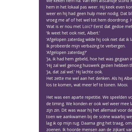
We keken hem na. Van een afstandje stond Ma
hem in het lokaal pas weer. Hij keek even kor
weer en hij had geen hulp meer nodig. Dat blee
vroeg me af of het wel tot hem doordrong. Hij
‘Wat is er nou met Loïc? Eerst dat gedoe met 
‘Ik weet het ook niet, Albert.’
‘Afgelopen zaterdag wilde hij ook niet dat ik
Ik probeerde mijn verbazing te verbergen.
‘Afgelopen zaterdag?’
‘Ja, ik had hem gebeld, hoe het was gegaan in
‘Hij zal wel genoeg huiswerk gezien hebben thu
‘Ja, dat zal wel.’ Hij lachte ook.
Het zette me wel aan het denken. Als hij Alb
los te komen, wat meer lef te tonen. Mooi.
Het was een aparte repetitie. We speelden vo
de timing. We konden er ook wel weer mee lach
zijn zin. Dit was waar hij het allemaal voor 
toen we aankwamen bij de scène waarbij we sa
lag ik op mijn rug. Daarna ging het traag, 
zoenen. Ik hoorde mensen aan de zijkant van 