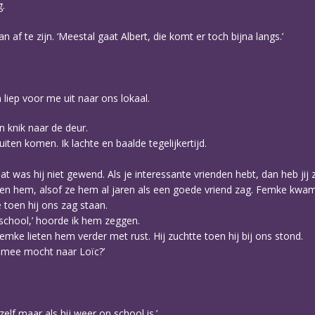
g.
n af te zijn. ‘Meestal gaat Albert, die komt er toch bijna langs.’
liep voor me uit naar ons lokaal.
n knik naar de deur.
ten komen. Ik lachte en baalde tegelijkertijd.
.
at was hij niet gewend. Als je interessante vrienden hebt, dan heb ji
en hem, alsof ze hem al jaren als een goede vriend zag. Femke kwam er 
 toen hij ons zag staan.
 school,’ hoorde ik hem zeggen.
mke lieten hem verder met rust. Hij zuchtte toen hij bij ons stond.
je mee mocht naar Loïc?’
elf maar als hij weer op school is.’