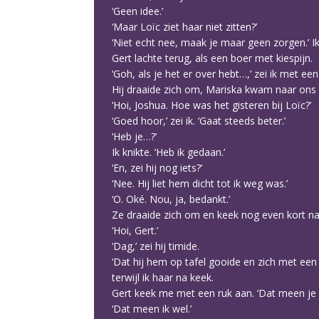
‘Geen idee.’
‘Maar Loïc ziet haar niet zitten?’
‘Niet echt nee, maak je maar geen zorgen.’ I
Gert lachte terug, als een boer met kiespijn.
‘Goh, als je het er over hebt…,’ zei ik met ee
Hij draaide zich om, Mariska kwam naar ons 
‘Hoi, Joshua. Hoe was het gisteren bij Loïc?’
‘Goed hoor,’ zei ik. ‘Gaat steeds beter.’
‘Heb je…?’
Ik knikte. ‘Heb ik gedaan.’
‘En, zei hij nog iets?’
‘Nee. Hij liet hem dicht tot ik weg was.’
‘O. Oké. Nou, ja, bedankt.’
Ze draaide zich om en keek nog even kort na
‘Hoi, Gert.’
‘Dag,’ zei hij timide.
‘Dat hij hem op tafel gooide en zich met een 
terwijl ik haar na keek.
Gert keek me met een ruk aan. ‘Dat meen je ni
‘Dat meen ik wel.’