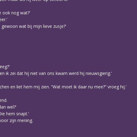
lie ook nog wat?’
er.’
h gewoon wat bij mijn lieve zusje?’
reeg?’
Toen ik zei dat hij niet van ons kwam werd hij nieuwsgierig.’
en en liet hem mij zien. “Wat moet ik daar nu mee?” vroeg hij.’
end.
dan wel?’
Die hem snapt.’
voor zijn mening.