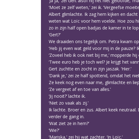
‘Ja ja,’ zei Gert alsof hij het niet geloofde, 
‘Moet ze zelf weten,’ zei ik. ‘Vergeefse moeite
Albert glimlachte. Ik zag hem kijken en dac
weten wat Loïc voor hem voelde. Hoe zou hij
zo in zijn half open badjas de kamer in te 
‘Gert?’
We draaiden ons tegelijk om. Petra kwam op
‘Heb jij even wat geld voor mij in de pauze? I
‘Zoveel heb ik ook niet bij me,’ mopperde hij
‘Twee euro heb je toch wel? Je krijgt het van
Gert zuchtte en zocht in zijn jaszak. ‘Hier.’
‘Dank je,’ zei ze half spottend, omdat het nie
Ze keek nog even naar me, glimlachte en lie
‘Ze vergeet af en toe van alles.’
‘Jij nooit?’ lachte ik.
‘Niet zo vaak als zij.’
Ik lachte. Broer en zus. Albert keek neutraal. 
verder de gang in.
‘Wat ziet ze in hem?’
‘Wie?’
‘Mariska,’ zei hij wat zachter. ‘In Loïc.’