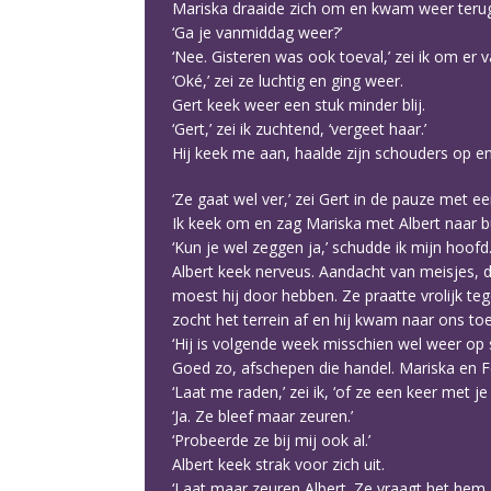
Mariska draaide zich om en kwam weer teru
‘Ga je vanmiddag weer?’
‘Nee. Gisteren was ook toeval,’ zei ik om er va
‘Oké,’ zei ze luchtig en ging weer.
Gert keek weer een stuk minder blij.
‘Gert,’ zei ik zuchtend, ‘vergeet haar.’
Hij keek me aan, haalde zijn schouders op en 
‘Ze gaat wel ver,’ zei Gert in de pauze met ee
Ik keek om en zag Mariska met Albert naar bui
‘Kun je wel zeggen ja,’ schudde ik mijn hoofd
Albert keek nerveus. Aandacht van meisjes, d
moest hij door hebben. Ze praatte vrolijk teg
zocht het terrein af en hij kwam naar ons toe
‘Hij is volgende week misschien wel weer op
Goed zo, afschepen die handel. Mariska en Fe
‘Laat me raden,’ zei ik, ‘of ze een keer met 
‘Ja. Ze bleef maar zeuren.’
‘Probeerde ze bij mij ook al.’
Albert keek strak voor zich uit.
‘Laat maar zeuren Albert. Ze vraagt het hem z