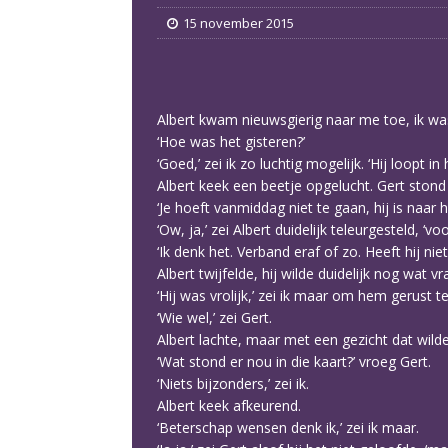
15 november 2015
Albert kwam nieuwsgierig naar me toe, ik was 
‘Hoe was het gisteren?’
‘Goed,’ zei ik zo luchtig mogelijk. ‘Hij loopt 
Albert keek een beetje opgelucht. Gert stond e
‘Je hoeft vanmiddag niet te gaan, hij is naar h
‘Ow, ja,’ zei Albert duidelijk teleurgesteld, ‘v
‘Ik denk het. Verband eraf of zo. Heeft hij niet 
Albert twijfelde, hij wilde duidelijk nog wat v
‘Hij was vrolijk,’ zei ik maar om hem gerust te
‘Wie wel,’ zei Gert.
Albert lachte, maar met een gezicht dat wilde 
‘Wat stond er nou in die kaart?’ vroeg Gert.
‘Niets bijzonders,’ zei ik.
Albert keek afkeurend.
‘Beterschap wensen denk ik,’ zei ik maar.