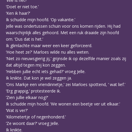
‘Wie is het?’
‘Doet er niet toe.’
‘Ken ik haar?’
Ik schudde mijn hoofd. ‘Op vakantie.’
Jelle was ondertussen schuin voor ons komen rijden. Hij had
waarschijnlijk alles gehoord. Met een ruk draaide zijn hoofd
om. ‘Dus dat is het.’
Ik glimlachte maar weer een keer geforceerd.
‘Hoe heet ze?’ Marloes wilde nu alles weten.
‘Niet zo nieuwsgierig jij,’ grijnsde ik op dezelfde manier zoals zij
dat altijd tegen mij kon zeggen.
‘Hebben jullie echt iets gehad?’ vroeg Jelle.
Ik knikte. Dat kon je wel zeggen ja.
‘Ons Markje een vriendinnetje,’ zei Marloes spottend, ‘ wat lief.’
‘Erg grappig,’ protesteerde ik.
‘Zien jullie elkaar nog?’
Ik schudde mijn hoofd. ‘We wonen een beetje ver uit elkaar.’
‘Wat is ver?’
‘Kilometertje of negenhonderd.’
‘Ze woont daar?’ vroeg Jelle.
Ik knikte.