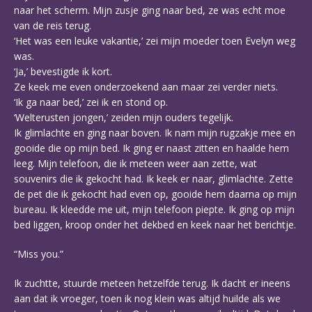
naar het scherm. Mijn zusje ging naar bed, ze was echt moe
van de reis terug.
‘Het was een leuke vakantie,’ zei mijn moeder toen Evelyn weg
was.
‘Ja,’ bevestigde ik kort.
Ze keek me even onderzoekend aan maar zei verder niets.
‘Ik ga naar bed,’ zei ik en stond op.
‘Welterusten jongen,’ zeiden mijn ouders tegelijk.
Ik glimlachte en ging naar boven. Ik nam mijn rugzakje mee en
gooide die op mijn bed. Ik ging er naast zitten en haalde hem
leeg. Mijn telefoon, die ik meteen weer aan zette, wat
souvenirs die ik gekocht had. Ik keek er naar, glimlachte. Zette
de pet die ik gekocht had even op, gooide hem daarna op mijn
bureau. Ik kleedde me uit, mijn telefoon piepte. Ik ging op mijn
bed liggen, kroop onder het dekbed en keek naar het berichtje.
“Miss you.”
Ik zuchtte, stuurde meteen hetzelfde terug. Ik dacht er ineens
aan dat ik vroeger, toen ik nog klein was altijd huilde als we