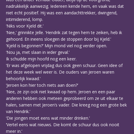
nadrukkelijk aanwezig. Iedereen kende hem, en vaak was dat
niet echt positief. Hij was een aandachttrekker, dwingend,
intimiderend, lomp.
‘Niks voor Kjeld dit.’
‘Nee,’ grinnikte Jelle. ‘Hendrik zat tegen hem te zeiken, heb ik
gehoord. En ineens sloegen de stoppen door bij Kjeld.’
‘Kjeld is begonnen?’ Mijn mond viel nog verder open.
‘Nou ja, met slaan in ieder geval.’
Ik schudde mijn hoofd nog een keer.
‘Er was afgelopen vrijdag dus ook geen schuur. Geen idee of
het deze week wel weer is. De ouders van Jeroen waren
behoorlijk kwaad.’
‘Jeroen kon hier toch niets aan doen?’
‘Nee, ze zijn ook niet kwaad op hem. Jeroen en een paar
anderen hebben ook meteen geprobeerd om ze uit elkaar te
halen, samen met Jeroen’s vader. Die kreeg nog een grote bek
van Hendrik.’
‘Die jongen moet eens wat minder drinken.’
‘Vertel eens wat nieuws. Die komt de schuur dus ook nooit
meer in.’