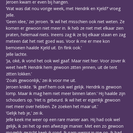
Jeroen kwam er even bij hangen.
‘Wat was dat nou vorige week, met Hendrik en Kjeld?’ vroeg
Jelle.
‘Geen idee,’ zei Jeroen. ‘Ik wil het misschien ook niet weten. Ze
komen er gewoon niet meer in. Ik heb ze niet met elkaar zien
praten, helemaal niets. Ineens zag ik ze bij elkaar staan en zag
meteen dat het niet goed was. Voor ik me er mee kon
bemoeien haalde Kjeld uit. En flink ook.’
Jelle lachte.
‘Ja, oké, ik vond het ook wel gaaf. Maar niet hier. Voor zover ik
weet heeft Hendrik hem gewoon zitten jennen, uit de tent
zitten lokken.’
‘Zoals gewoonlijk,’ zei ik voor me uit.
Jeroen knikte. ‘Ik geef hem ook wel gelijk. Hendrik is gewoon
lomp. Maar ik mag hem niet meer binnen laten.’ Hij haalde zijn
schouders op. ‘Het is gebeurd. Ik wil het er eigenlijk gewoon
niet meer over hebben. Ze zoeken het maar uit.’
‘Gelijk heb je,’ zei ik.
Jelle keek me weer op een rare manier aan. Hij had ook wel
gelijk, ik zei het op een afwezige manier. Met een zo gewoon
mogelijk gezicht keek ik rond. Ik nam weinig in me op. Ik had