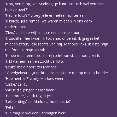
‘Nou, vertel op,’ zei Marloes, ‘je kunt ons toch wel vertellen
hoe ze heet?’
‘Heb je foto’s?’ vroeg Jelle er meteen achter aan.
Ik knikte. Jelle remde, we waren midden in ons dorp
ondertussen.
‘Zien,’ zei hij terwijl hij naar een bankje stuurde.
Ik zuchtte. Hier kwam ik toch niet onderuit. Ik ging in het
midden zitten, Jelle rechts van mij, Marloes links. Ik viste mijn
telefoon uit mijn jaszak.
‘Ik heb maar één foto in mijn telefoon staan hoor,’ zei ik.
Ik klikte hem aan en zocht de foto.
‘Leuke meid hoor,’ zei Marloes.
‘ Goedgekeurd,’ grinnikte Jelle en klopte me op mijn schouder.
‘Hoe heet ze?’ vroeg Marloes weer.
‘Ulrike,’ zei ik.
‘Wie is die jongen naast haar?’
‘Haar broer,’ zei ik tegen Jelle.
‘Lekker ding,’ zei Marloes, ‘hoe heet ie?’
‘Peter.’
‘Die mag je wel een uitnodigen hier.’