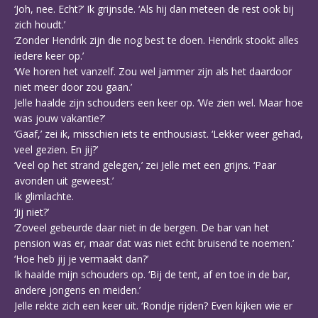
‘Joh, nee. Echt?’ Ik grijnsde. ‘Als hij dan meteen de rest ook bij
zich houdt.’
‘Zonder Hendrik zijn die nog best te doen. Hendrik stookt alles
iedere keer op.’
‘We horen het vanzelf. Zou wel jammer zijn als het daardoor
niet meer door zou gaan.’
Jelle haalde zijn schouders een keer op. ‘We zien wel. Maar hoe
was jouw vakantie?’
‘Gaaf,’ zei ik, misschien iets te enthousiast. ‘Lekker weer gehad,
veel gezien. En jij?’
‘Veel op het strand gelegen,’ zei Jelle met een grijns. ‘Paar
avonden uit geweest.’
Ik glimlachte.
‘Jij niet?’
‘Zoveel gebeurde daar niet in de bergen. De bar van het
pension was er, maar dat was niet echt bruisend te noemen.’
‘Hoe heb jij je vermaakt dan?’
Ik haalde mijn schouders op. ‘Bij de tent, af en toe in de bar,
andere jongens en meiden.’
Jelle rekte zich een keer uit. ‘Rondje rijden? Even kijken wie er