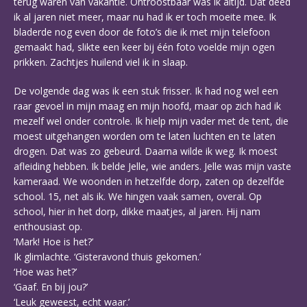
terug waren van vakantie. Ontroostbaar was ik altijd. Dat deed
ik al jaren niet meer, maar nu had ik er toch moeite mee. Ik
bladerde nog even door de foto’s die ik met mijn telefoon
gemaakt had, slikte een keer bij één foto voelde mijn ogen
prikken. Zachtjes huilend viel ik in slaap.
De volgende dag was ik een stuk frisser. Ik had nog wel een
raar gevoel in mijn maag en mijn hoofd, maar op zich had ik
mezelf wel onder controle. Ik hielp mijn vader met de tent, die
moest uitgehangen worden om te laten luchten en te laten
drogen. Dat was zo gebeurd. Daarna wilde ik weg. Ik moest
afleiding hebben. Ik belde Jelle, wie anders. Jelle was mijn vaste
kameraad. We woonden in hetzelfde dorp, zaten op dezelfde
school. 15, net als ik. We hingen vaak samen, overal. Op
school, hier in het dorp, dikke maatjes, al jaren. Hij nam
enthousiast op.
‘Mark! Hoe is het?’
Ik glimlachte. ‘Gisteravond thuis gekomen.’
‘Hoe was het?’
‘Gaaf. En bij jou?’
‘Leuk geweest, echt waar.’