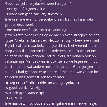
‘Goed,’ zei Jelle, ‘blij dat we weer terug zijn.’
‘Daar geloof ik geen zak van.’
‘Er klopt ook geen zak van,’ zuchtte ik.
Jelle keek me even onderzoekend aan. Dat had hij al vaker
gedaan deze week.
‘Doe maar een flesje,’ zei ik als afleiding.
Jeroen zette twee flesjes op de bar en twee streepjes op een
lijstje. Afrekenen bij vertrek. Net zo handig. Ik keek even rond.
Eigenlijk alleen maar bekende gezichten. Niet vreemd in een
dorp zoals dit. Iedereen kende iedereen. Hendrik was er niet,
en geen van zijn vrienden. Dat zei niets, die konden ook op
vakantie zijn. Marloes was er ook, ze leunde tegen een muur
en stond met wat andere meiden te praten. Geen jongen in de
buurt. Ik had gehoopt er achter te komen met wie ze aan het
zolderen was geweest. Misschien later.
‘Jij nog eentje?’ Jelle haalde me uit mijn gedachten.
‘Is goed,’ zei ik afwezig.
‘Wat heb jij de laatste tijd?’
‘Niks,’ zei ik.
Jelle haalde zijn schouders op en gaf me mijn nieuwe flesje.