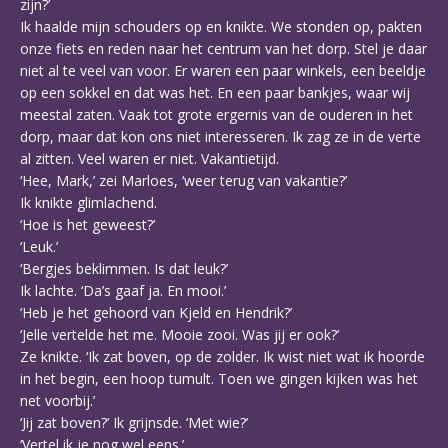
zijn?’
Ik haalde mijn schouders op en knikte. We stonden op, pakten
onze fiets en reden naar het centrum van het dorp. Stel je daar
niet al te veel van voor. Er waren een paar winkels, een beeldje
op een sokkel en dat was het. En een paar bankjes, waar wij
meestal zaten. Vaak tot grote ergernis van de ouderen in het
dorp, maar dat kon ons niet interesseren. Ik zag ze in de verte
al zitten. Veel waren er niet. Vakantietijd.
‘Hee, Mark,’ zei Marloes, ‘weer terug van vakantie?’
Ik knikte glimlachend.
‘Hoe is het geweest?’
‘Leuk.’
‘Bergjes beklimmen. Is dat leuk?’
Ik lachte. ‘Da’s gaaf ja. En mooi.’
‘Heb je het gehoord van Kjeld en Hendrik?’
‘Jelle vertelde het me. Mooie zooi. Was jij er ook?’
Ze knikte. ‘Ik zat boven, op de zolder. Ik wist niet wat ik hoorde
in het begin, een hoop tumult. Toen we gingen kijken was het
net voorbij.’
‘Jij zat boven?’ Ik grijnsde. ‘Met wie?’
‘Vertel ik je nog wel eens.’