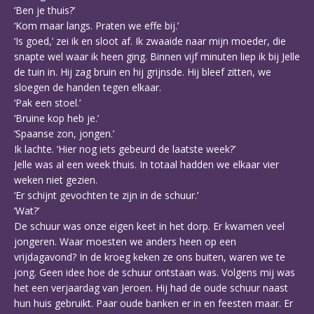
‘Ben je thuis?’
‘Kom maar langs. Praten we effe bij.’
‘Is goed,’ zei ik en sloot af. Ik zwaaide naar mijn moeder, die
snapte wel waar ik heen ging. Binnen vijf minuten liep ik bij Jelle
de tuin in. Hij zag bruin en hij grijnsde. Hij bleef zitten, we
sloegen de handen tegen elkaar.
‘Pak een stoel.’
‘Bruine kop heb je.’
‘Spaanse zon, jongen.’
Ik lachte. ‘Hier nog iets gebeurd de laatste week?’
Jelle was al een week thuis. In totaal hadden we elkaar vier
weken niet gezien.
‘Er schijnt gevochten te zijn in de schuur.’
‘Wat?’
De schuur was onze eigen keet in het dorp. Er kwamen veel
jongeren. Waar moesten we anders heen op een
vrijdagavond? In de kroeg keken ze ons buiten, waren we te
jong. Geen idee hoe de schuur ontstaan was. Volgens mij was
het een verjaardag van Jeroen. Hij had de oude schuur naast
hun huis gebruikt. Paar oude banken er in en feesten maar. Er