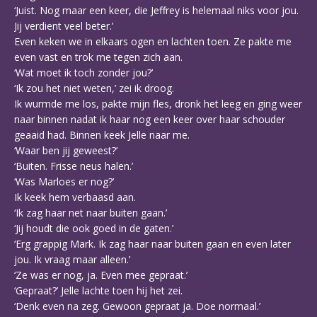
‘Juist. Nog maar een keer, die Jeffrey is helemaal niks voor jou.
Jij verdient veel beter.’
Even keken we in elkaars ogen en lachten toen. Ze pakte me
even vast en trok me tegen zich aan.
‘Wat moet ik toch zonder jou?’
‘Ik zou het niet weten,’ zei ik droog.
Ik wurmde me los, pakte mijn fles, dronk het leeg en ging weer
naar binnen nadat ik haar nog een keer over haar schouder
geaaid had. Binnen keek Jelle naar me.
‘Waar ben jij geweest?’
‘Buiten. Frisse neus halen.’
‘Was Marloes er nog?’
Ik keek hem verbaasd aan.
‘Ik zag haar net naar buiten gaan.’
‘Jij houdt die ook goed in de gaten.’
‘Erg grappig Mark. Ik zag haar naar buiten gaan en even later
jou. Ik vraag maar alleen.’
‘Ze was er nog, ja. Even mee gepraat.’
‘Gepraat?’ Jelle lachte toen hij het zei.
‘Denk even na zeg. Gewoon gepraat ja. Doe normaal.’