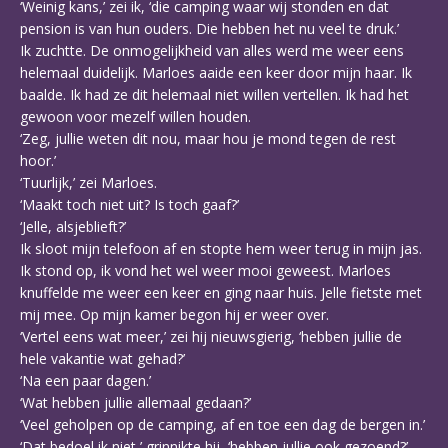
‘Weinig kans,’ zei ik, ‘die camping waar wij stonden en dat
pension is van hun ouders. Die hebben het nu veel te druk.’
Ik zuchtte. De onmogelijkheid van alles werd me weer eens
helemaal duidelijk. Marloes aaide een keer door mijn haar. Ik
baalde. Ik had ze dit helemaal niet willen vertellen. Ik had het
gewoon voor mezelf willen houden.
‘Zeg, jullie weten dit nou, maar hou je mond tegen de rest
hoor.’
‘Tuurlijk,’ zei Marloes.
‘Maakt toch niet uit? Is toch gaaf?’
‘Jelle, alsjeblieft?’
Ik sloot mijn telefoon af en stopte hem weer terug in mijn jas.
Ik stond op, ik vond het wel weer mooi geweest. Marloes
knuffelde me weer een keer en ging naar huis. Jelle fietste met
mij mee. Op mijn kamer begon hij er weer over.
‘Vertel eens wat meer,’ zei hij nieuwsgierig, ‘hebben jullie de
hele vakantie wat gehad?’
‘Na een paar dagen.’
‘Wat hebben jullie allemaal gedaan?’
‘Veel geholpen op de camping, af en toe een dag de bergen in.’
‘Dat bedoel ik niet,’ grinnikte hij, ‘hebben jullie ook gezoend?’