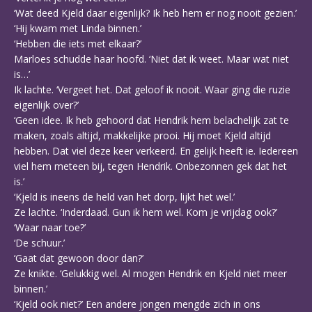
‘Wat deed Kjeld daar eigenlijk? Ik heb hem er nog nooit gezien.’
‘Hij kwam met Linda binnen.’
‘Hebben die iets met elkaar?’
Marloes schudde haar hoofd. ‘Niet dat ik weet. Maar wat niet
is…’
Ik lachte. ‘Vergeet het. Dat geloof ik nooit. Waar ging die ruzie
eigenlijk over?’
‘Geen idee. Ik heb gehoord dat Hendrik hem belachelijk zat te
maken, zoals altijd, makkelijke prooi. Hij moet Kjeld altijd
hebben. Dat viel deze keer verkeerd. En gelijk heeft ie. Iedereen
viel hem meteen bij, tegen Hendrik. Onbezonnen gek dat het
is.’
‘Kjeld is ineens de held van het dorp, lijkt het wel.’
Ze lachte. ‘Inderdaad. Gun ik hem wel. Kom je vrijdag ook?’
‘Waar naar toe?’
‘De schuur.’
‘Gaat dat gewoon door dan?’
Ze knikte. ‘Gelukkig wel. Al mogen Hendrik en Kjeld niet meer
binnen.’
‘Kjeld ook niet?’ Een andere jongen mengde zich in ons