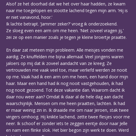
Alsof ze het doorhad dat we het over haar hadden, ze kwam
naar me toegelopen en stootte lachend tegen mijn arm. ‘Hij is
er niet vanavond, hoor.’
Ik lachte betrapt. ‘Jammer zeker?’ vroeg ik onderzoekend.
Ze sloeg even een arm om me heen. ‘Niet zoveel vragen jij,’
zei ze op een manier zoals je tegen je kleine broertje praatte.
En daar zat meteen mijn probleem. Alle meisjes vonden me
aardig. Ze knuffelden me bijna allemaal. Veel jongens waren
jaloers op mij dat ik zoveel aandacht van ze kreeg. Ze
vertrouwden me vaak veel toe, maar verliefd werden ze nooit
op me. Vaak had ik een arm om me heen, een hand door mijn
haar. Maar een hand had ik nog nooit vastgehouden, ik had
nog nooit gezoend. Tot deze vakantie dan. Waarom dacht ik
daar nou weer aan? Omdat ik daar al de hele dag aan dacht
waarschijnlijk. Mensen om me heen praatten, lachten. Ik had
er maar weinig zin in. Ik draaide me om naar Jeroen, stak twee
vingers omhoog. Hij knikte lachend, zette twee flesjes voor me
neer. Ik schoof er zonder iets te zeggen eentje door naar Jelle
en nam een flinke slok. Het bier begon zijn werk te doen. Werd