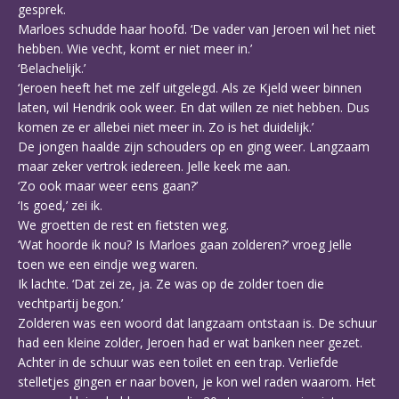
gesprek.
Marloes schudde haar hoofd. ‘De vader van Jeroen wil het niet
hebben. Wie vecht, komt er niet meer in.’
‘Belachelijk.’
‘Jeroen heeft het me zelf uitgelegd. Als ze Kjeld weer binnen
laten, wil Hendrik ook weer. En dat willen ze niet hebben. Dus
komen ze er allebei niet meer in. Zo is het duidelijk.’
De jongen haalde zijn schouders op en ging weer. Langzaam
maar zeker vertrok iedereen. Jelle keek me aan.
‘Zo ook maar weer eens gaan?’
‘Is goed,’ zei ik.
We groetten de rest en fietsten weg.
‘Wat hoorde ik nou? Is Marloes gaan zolderen?’ vroeg Jelle
toen we een eindje weg waren.
Ik lachte. ‘Dat zei ze, ja. Ze was op de zolder toen die
vechtpartij begon.’
Zolderen was een woord dat langzaam ontstaan is. De schuur
had een kleine zolder, Jeroen had er wat banken neer gezet.
Achter in de schuur was een toilet en een trap. Verliefde
stelletjes gingen er naar boven, je kon wel raden waarom. Het