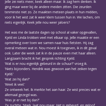
Jelle zei niets meer, keek alleen maar. Ik zag hem denken. Ik
ging maar weer bij de andere meiden zitten. Die zeurden
tenminste niet zo. Ze maakten meteen plaats in hun midden,
voor ik het wist zat ik weer klem tussen hun in. We lachen, om
niets eigenlijk. Keek Jelle nou weer jaloers?
Het was me de laatste dagen op school al vaker opgevallen,
Kjeld en Linda trokken veel met elkaar op. Jelle maakte er een
opmerking over toen we samen naar huis fietsten. Hij zag
overal meteen wat in. Nou moest ik toegeven, ik in dit geval
ook. Later die week zat ik in de pauze even met haar alleen.
Langzaam bracht ik het gesprek richting Kjeld.
‘Wat is er nou eigenlijk gebeurd in de schuur?’ vroeg ik.
‘Niets bijzonders. Hendrik was gewoon aan het zeiken tegen
Kjeld.’
‘Wat zei hij dan?’
‘Weet ik veel.’
Ze ontweek het. Ik merkte het aan haar. Ze wist precies wat er
allemaal gezegd was.
‘Was je er niet bij dan?’
Ze zuchtte. ‘Mark, laat nou maar. Het is gebeurd, en geloof