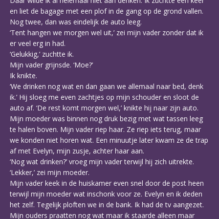
Daar wilde ik al helemaal niet aan denken. Ik zuchtte een keer
en liet de bagage met een plof in de gang op de grond vallen.
Nog twee, dan was eindelijk de auto leeg.
‘Tent hangen we morgen wel uit,’ zei mijn vader zonder dat ik
er veel erg in had.
‘Gelukkig,’ zuchtte ik.
Mijn vader grijnsde. ‘Moe?’
Ik knikte.
‘We drinken nog wat en dan gaan we allemaal naar bed, denk
ik.’ Hij sloeg me even zachtjes op mijn schouder en sloot de
auto af. ‘De rest komt morgen wel,’ knikte hij naar zijn auto.
Mijn moeder was binnen nog druk bezig met wat tassen leeg
te halen boven. Mijn vader riep haar. Ze riep iets terug, maar
we konden niet horen wat. Een minuutje later kwam ze de trap
af met Evelyn, mijn zusje, achter haar aan.
‘Nog wat drinken?’ vroeg mijn vader terwijl hij zich uitrekte.
‘Lekker,’ zei mijn moeder.
Mijn vader keek in de huiskamer even snel door de post heen
terwijl mijn moeder wat inschonk voor ze. Evelyn en ik deden
het zelf. Tegelijk ploften we in de bank. Ik had de tv aangezet.
Mijn ouders praatten nog wat maar ik staarde alleen maar