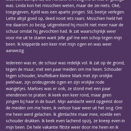
was. Linda kon het misschien weten, maar die zei niets. Oké,
toegegeven, Kjeld was een aparte jongen. Stil, beetje verlegen.
Lette altijd goed op, deed nooit iets raars. Misschien hield het
me daarom zo bezig, uitgerekend hij mocht niet meer naar de
schuur omdat hij gevochten had. Ik zat waarschijnlijk weer
voor me uit te staren want Jelle gaf me een schop tegen mijn
been. Ik knipperde een keer met mijn ogen en was weer
aanwezig.
Iedereen was er, de schuur was redelijk vol. Ik zat op de grond,
tegen de muur, met een paar meiden om me heen. Schouder
tegen schouder, knuffelbare kleine Mark met zijn vrolijke
piekhaar, zijn ondeugende ogen en zijn vrolijke rode
wangetjes. Marloes was er ook, ze stond met een paar
vriendinnen te praten. Ik keek een keer rond, maar geen
jongen bij haar in de buurt. Mijn aandacht werd opgeëist door
de meiden om me heen, ik verloor haar weer uit het oog. Om
me heen werd gelachen. Ik glimlachte maar mee, voelde een
schouder drukken. Ik keek even lachend opzij, ze kneep even in
mijn been. De hele vakantie flitste weer door me heen en ik