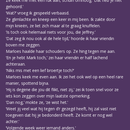
Ze keek me met een ruk aan, schuin omhoog. ‘Dat heb je niet
gehoord.’
‘Wat?’ vroeg ik gespeeld verbaasd.
Ze glimlachte en kneep een keer in mij been. Ik zakte door
mijn knieën, ze liet zich maar al te graag knuffelen.
‘Is toch ook helemaal niets voor jou, die Jeffrey.’
‘Dat zeg ik nou ook al de hele tijd,’ hoorde ik haar vriendin
boven me zeggen.
Marloes haalde haar schouders op. Ze hing tegen me aan.
‘En je hebt Mark toch,’ zei haar vriendin er half lachend
achteraan.
‘Niks mis met een lief broertje toch?’
Marloes keek me even aan. Ik zei het ook wel op een heel rare
manier, spottend bijna.
‘Hij is degene die jou dit flikt, niet zij,’ zei ik toen snel voor ze
iets kon zeggen over mijn laatste opmerking.
‘Dan nog,’ mokte ze, ‘ze wist het.’
‘Weet jij veel wat hij tegen d’r gezegd heeft, hij zal vast niet
toegeven dat hij je bedonderd heeft. Ze komt er nog wel
achter.’
‘Volgende week weer iemand anders.’