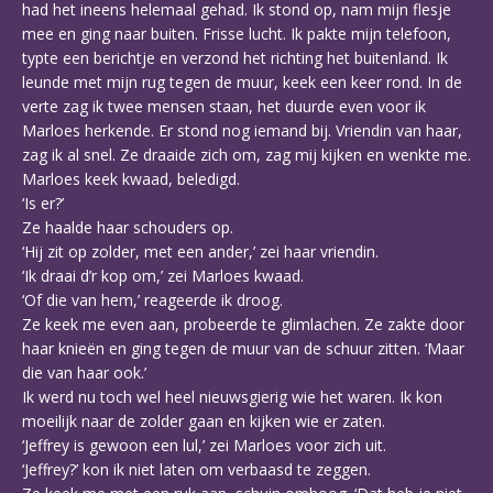
had het ineens helemaal gehad. Ik stond op, nam mijn flesje
mee en ging naar buiten. Frisse lucht. Ik pakte mijn telefoon,
typte een berichtje en verzond het richting het buitenland. Ik
leunde met mijn rug tegen de muur, keek een keer rond. In de
verte zag ik twee mensen staan, het duurde even voor ik
Marloes herkende. Er stond nog iemand bij. Vriendin van haar,
zag ik al snel. Ze draaide zich om, zag mij kijken en wenkte me.
Marloes keek kwaad, beledigd.
‘Is er?’
Ze haalde haar schouders op.
‘Hij zit op zolder, met een ander,’ zei haar vriendin.
‘Ik draai d’r kop om,’ zei Marloes kwaad.
‘Of die van hem,’ reageerde ik droog.
Ze keek me even aan, probeerde te glimlachen. Ze zakte door
haar knieën en ging tegen de muur van de schuur zitten. ‘Maar
die van haar ook.’
Ik werd nu toch wel heel nieuwsgierig wie het waren. Ik kon
moeilijk naar de zolder gaan en kijken wie er zaten.
‘Jeffrey is gewoon een lul,’ zei Marloes voor zich uit.
‘Jeffrey?’ kon ik niet laten om verbaasd te zeggen.