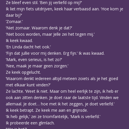
Ze bleef even stil. ‘Ben jij verliefd op mij?’
Ik liet mijn fiets uitdrijven, keek haar verbaasd aan. ‘Hoe kom je
daar bij?’
‘Zomaar.’
‘Niet zomaar. Waarom denk je dat?’
‘Niet boos worden, maar Jelle zei het tegen mij.’
Ik keek kwaad.
‘En Linda dacht het ook.’
‘Fijn dat jullie voor mij denken. Erg fijn.’ Ik was kwaad.
‘Mark, even serieus, is het zo?’
‘Nee, maak je maar geen zorgen.’
Ze keek opgelucht.
‘Waarom denkt iedereen altijd meteen zoiets als je het goed
met elkaar kunt vinden?’
Ze lachte. ‘Weet ik niet. Maar om heel eerlijk te zijn, ik heb er
ook aan zitten denken. Je doet raar de laatste tijd. Vinden we
allemaal. Je doet… hoe met ik het zeggen, je doet verliefd.’
Ik keek betrapt. Ze keek me aan en grijnsde.
‘Ik heb gelijk,’ zei ze triomfantelijk, ‘Mark is verliefd.’
Ik probeerde een glimlach.