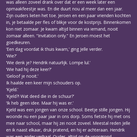
was alleen zoveel drank over dat er een week later een
opmaakfeestje was. En die duurt nou al meer dan een jaar.
Zijn ouders lieten het toe. Jeroen en een paar vrienden kochten
in, je betaalde per fles of blikje voor de kostprijs. Binnenkomen
kon niet zomaar. Je kwam altijd binnen via iemand, nooit
zomaar alleen. “Invitation only.” En Jeroen moest het
goedkeuren.
‘Een dag voordat ik thuis kwam,’ ging Jelle verder.
‘Wie?’
‘Wie denk je? Hendrik natuurlijk. Lompe lul.’
‘Wie had hij deze keer?’
‘Geloof je nooit.’
Ik haalde een keer mijn schouders op.
‘Kjeld.’
‘Kjeld?! Wat deed die in de schuur?’
‘Ik heb geen idee. Maar hij was er.’
Kjeld was een jongen van onze school. Beetje stille jongen. Hij
woonde nu een paar jaar in ons dorp. Soms fietste hij met ons
mee naar school, maar hij zei nooit zoveel. Meestal reden Jelle
en ik naast elkaar, druk pratend, en hij er achteraan. Hendrik
was een ander verhaal. Ouder, altijd op de voorgrond,