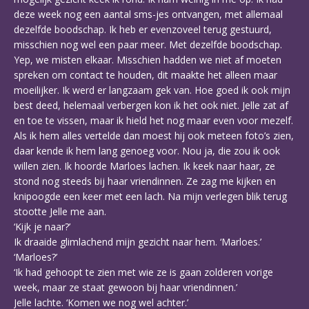
deze week nog een aantal sms-jes ontvangen, met allemaal
dezelfde boodschap. Ik heb er evenzoveel terug gestuurd,
misschien nog wel een paar meer. Met dezelfde boodschap.
Yep, we misten elkaar. Misschien hadden we niet af moeten
spreken om contact te houden, dit maakte het alleen maar
moeilijker. Ik werd er langzaam gek van. Hoe goed ik ook mijn
best deed, helemaal verbergen kon ik het ook niet. Jelle zat af
en toe te vissen, maar ik hield het nog maar even voor mezelf.
Als ik hem alles vertelde dan moest hij ook meteen foto’s zien,
daar kende ik hem lang genoeg voor. Nou ja, die zou ik ook
willen zien. Ik hoorde Marloes lachen. Ik keek naar haar, ze
stond nog steeds bij haar vriendinnen. Ze zag me kijken en
knipoogde een keer met een lach. Na mijn verlegen blik terug
stootte Jelle me aan.
‘Kijk je naar?’
Ik draaide glimlachend mijn gezicht naar hem. ‘Marloes.’
‘Marloes?’
‘Ik had gehoopt te zien met wie ze is gaan zolderen vorige
week, maar ze staat gewoon bij haar vriendinnen.’
Jelle lachte. ‘Komen we nog wel achter.’