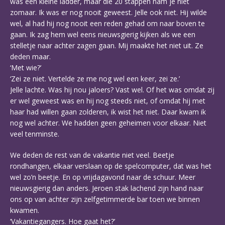
was een kleine ladder, maar die 20 stappen nam je niet
zomaar. Ik was er nog nooit geweest. Jelle ook niet. Hij wilde
wel, al had hij nog nooit een reden gehad om naar boven te
gaan. Ik zag hem wel eens nieuwsgierig kijken als we een
stelletje naar achter zagen gaan. Mij maakte het niet uit. Ze
deden maar.
‘Met wie?’
‘Zei ze niet. Vertelde ze me nog wel een keer, zei ze.’
Jelle lachte. Was hij nou jaloers? Vast wel. Of het was omdat zij
er wel geweest was en hij nog steeds niet, of omdat hij met
haar had willen gaan zolderen, ik wist het niet. Daar kwam ik
nog wel achter. We hadden geen geheimen voor elkaar. Niet
veel tenminste.
We deden de rest van de vakantie niet veel. Beetje
rondhangen, elkaar verslaan op de spelcomputer, dat was het
wel zo’n beetje. En op vrijdagavond naar de schuur. Meer
nieuwsgierig dan anders. Jeroen stak lachend zijn hand naar
ons op van achter zijn zelfgetimmerde bar toen we binnen
kwamen.
‘Vakantiegangers. Hoe gaat het?’