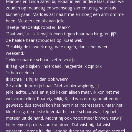
Marloes en Linda zaten bij elkaar in een andere klas, maar we
zouden op maandag en woensdag samen terug naar huis
kunnen gaan. Marloes zat naast me en sloeg een arm om me
heen. Meteen een blik van Jelle.
‘Beetje fatsoenlijk rooster, Mark?’
‘Gaat wel,’ zei ik terwijl ik even tegen haar aan hing, ‘en jij?’
Ze haalde haar schouders op. ‘Gaat wel.’
‘Gelukkig deze week nog twee dagen, dan is het weer
weekend.’
‘Lekker naar de schuur,’ zei ze vrolijk.
Ik zag Kjeld kijken. ‘Inderdaad,’ negeerde ik zijn blik.
‘Ik heb er zin in.’
Ik lachte. ‘Is hij er dan ook weer?’
Ze aaide door mijn haar. ‘Niet zo nieuwsgierig, jij.’
Jelle lachte. Linda en Kjeld keken alleen maar. Ik kon het me
wel voorstellen. Raar eigenlijk, Kjeld was er nog nooit eerder
geweest, dus zoveel kon het hem niet interesseren. Maar het
bleef lullig, de eerste keer dat hij in de schuur was, liep het
meteen uit de hand. Mocht hij ook nooit meer binnen, terwijl
hij er eigenlijk niets aan kon doen. Dat wist hij, dat wist
iedereen. Lompe lul, die Hendrik. Ik vroeg me af wat er gezegd