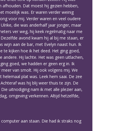
 hem afhouden. Dat moest hij gezien hebben,
 het moeilijk was. Er waren verder weinig
 jong voor mij. Verder waren en veel oudere
n Ulrike, die was anderhalf jaar jonger, maar
j meters ver weg, hij keek regelmatig naar me
 Dezelfde avond kwam hij al bij me staan, er
s wijn aan de bar, met Evelyn naast hun. Ik
me te kijken hoe ik het deed. Het ging goed,
 andere. Hij lachte. Het was geen uitlachen,
ing goed, we hadden er geen erg in. Ik
r meer van smolt. Hij ook volgens mij. We
dat helemaal plat was. Leek hem saai. De zee
chteraf was hij blij weer thuis te zijn. De
e uitnodiging nam ik met alle plezier aan,
ag, omgeving verkennen. Altijd hetzelfde,
e computer aan staan. Die had ik straks nog