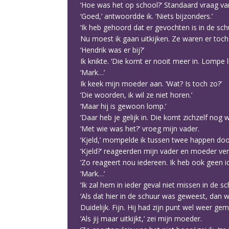
‘Hoe was het op school?’ Standaard vraag van
‘Goed,’ antwoordde ik. ‘Niets bijzonders.’
‘Ik heb gehoord dat er gevochten is in de schu
Nu moest ik gaan uitkijken. Ze waren er toch 
‘Hendrik was er bij?’
Ik knikte. ‘Die komt er nooit meer in. Lompe lul
‘Mark…’
Ik keek mijn moeder aan. ‘Wat? Is toch zo?’
‘Die woorden, ik wil ze niet horen.’
‘Maar hij is gewoon lomp.’
‘Daar heb je gelijk in. Die komt zichzelf nog 
‘Met wie was het?’ vroeg mijn vader.
‘Kjeld,’ mompelde ik tussen twee happen doo
‘Kjeld?’ reageerden mijn vader en moeder ver
‘Zo reageert nou iedereen. Ik heb ook geen id
‘Mark…’
‘Ik zal hem in ieder geval niet missen in de sc
‘Als dat hier in de schuur was geweest, dan w
Duidelijk. Fijn. Hij had zijn punt wel weer g
‘Als jij maar uitkijkt,’ zei mijn moeder.