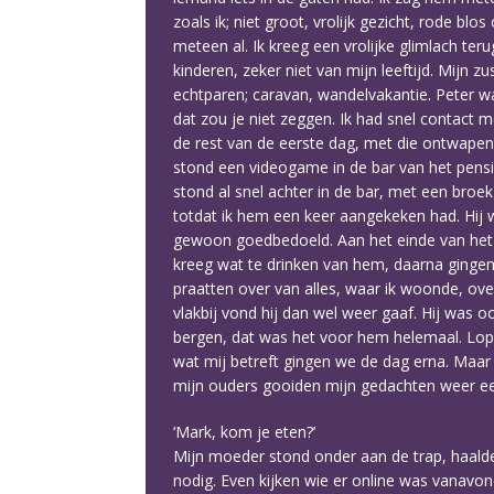
zoals ik; niet groot, vrolijk gezicht, rode b
meteen al. Ik kreeg een vrolijke glimlach terug
kinderen, zeker niet van mijn leeftijd. Mijn
echtparen; caravan, wandelvakantie. Peter was 
dat zou je niet zeggen. Ik had snel contact m
de rest van de eerste dag, met die ontwapene
stond een videogame in de bar van het pensio
stond al snel achter in de bar, met een broekz
totdat ik hem een keer aangekeken had. Hij w
gewoon goedbedoeld. Aan het einde van het s
kreeg wat te drinken van hem, daarna gingen 
praatten over van alles, waar ik woonde, ove
vlakbij vond hij dan wel weer gaaf. Hij was o
bergen, dat was het voor hem helemaal. Lope
wat mij betreft gingen we de dag erna. Maar
mijn ouders gooiden mijn gedachten weer e
‘Mark, kom je eten?’
Mijn moeder stond onder aan de trap, haalde 
nodig. Even kijken wie er online was vanavond