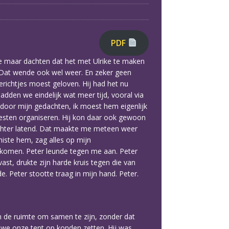
PDF
e maar dachten dat het met Ulrike te maken
m”. Dat wende ook wel weer. En zeker geen
berichtjes moest geloven. Hij had het nu
dden we eindelijk wat meer tijd, vooral via
 door mijn gedachten, ik moest hem eigenlijk
esten organiseren. Hij kon daar ook gewoon
 achter latend. Dat maakte me meteen weer
miste hem, zag alles op mijn
j komen. Peter leunde tegen me aan. Peter
ast, drukte zijn harde kruis tegen die van
 Peter stootte traag in mijn hand. Peter.
 de ruimte om samen te zijn, zonder dat
we onze tent op konden zetten. Hij was