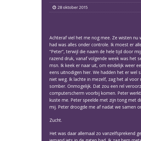
28 oktober 2015
Achteraf viel het me nog mee. Ze wisten nu
had was alles onder controle. Ik moest er all
“Peter”, terwijl die naam de hele tijd door m
razend druk, vanaf volgende week was het se
msn. Ik keek er naar uit, om eindelijk weer
eens uitnodigen hier. We hadden het er wel
niet weg. Ik lachte in mezelf, zag het al v
somber. Onmogelijk. Dat zou een rel veroorzak
computerscherm voorbij komen. Peter werkte,
kuste me. Peter speelde met zijn tong met die
mij. Peter droogde me af nadat we samen ond
Zucht.
Het was daar allemaal zo vanzelfsprekend g
iemand iets in de gaten had. Ik zag hem me