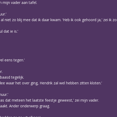
 mijn vader aan tafel.
ur.’
al niet zo blij mee dat ik daar kwam. ‘Heb ik ook gehoord ja,’ zei ik 
 dat ie is.’
wel eens tegen.’
r.
baasd tegelijk.
ee waar het over ging, Hendrik zal wel hebben zitten kloten.’
huur.’
as dat meteen het laatste feestje geweest,’ zei mijn vader.
emaakt. Ander onderwerp graag.