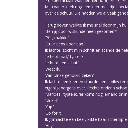
‘Zo spectaculair was het niet hoor,’ zei ik, ‘ze
Mijn vader keek nog een keer met zijn special
over de schuur. Die hadden we al vaak genoe
Terug boven werkte ik me snel door mijn hu
‘Ben jij door wiskunde heen gekomen?’
‘Pfft, makkie.’
‘Stuur eens door dan.’
Ik lachte, zocht mijn schrift en scande de hel
‘Je hebt mail,’ typte ik.
‘Je bent een schat.’
‘Weet ik.’
‘Van Ulrike gehoord zeker?’
Ik lachte een keer en stuurde een smiley ter
eigenlijk nergens over. Rechts onderin schoo
‘Marloes,’ typte ik, ‘er komt nog iemand onli
‘Ulrike?’
‘Yup.’
‘Go for it.’
Ik glimlachte een keer, klikte haar schermpje
‘Hey.’