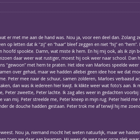
 wat er met me aan de hand was. Nou ja, voor een deel dan. Zolang z
een op letten dat ik “zij” en “haar” bleef zeggen en niet “hij” en “he
ijn hoofd spookte. Damn, wat miste ik hem. En hij mij ook, als ik zijn 
izoen daar weer wat rustiger, moest hij ook weer naar school. Dan ha
 eens “gewoon” met hem te praten. Het idee van Marloes speelde weer
 samen over gehad, maar we hadden allebei geen idee hoe we dat mo
oor me. Peter mee naar de schuur, samen zolderen, Marloes verbaasd
en, dan was ik iedereen hier kwijt. Ik klikte weer wat foto’s aan. Ik 
 Peter zweette, Peter lachte. Ik zag alles weer in gedachten voorbi
 van mij. Peter streelde me, Peter kneep in mijn rug. Peter hield me v
er de douche hadden gestaan. Peter trok me af terwijl hij me zoende.
eweest. Nou ja, niemand mocht het weten natuurlijk, maar we hadden
teen toen we daar aan kwamen. Hij wees de weg naar onze plek waar 