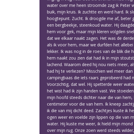
water over me heen stroomde zag ik Peter we
buik, mijn kruis. Ik zuchtte en werd hard. I
hoogtepunt. Zucht. Ik droogde me af, beter g
een bergbeekje, steenkoud water. Hij daagde me
hem voor gek, maar mijn kleren volgden snel. 
dat we elkaar naakt zagen. Het was de derde 
als ik voor hem, maar we durfden het allebei
lekker. Ik was nog in de roes van de blik d
hem naakt zou zien dat had ik in mijn stout
lachend. Waarom deed hij nou niets meer, als 
had hij te verliezen? Misschien wel meer dan 
campingbaas die iets raars geprobeerd had me
Voorzichtig, dat wel. Hij spetterde weer wat
het wist had ik zijn handen vast. We stoeide
mijn hoofd steeds dichter naar die van hem, h
centimeter voor die van hem. Ik kneep zachtje
ik die van mij dicht deed. Zachtjes kuste ik h
ogen weer en voelde zijn lippen op die van m
water. Hij kuste me weer, ik hield mijn mond
over mijn rug. Onze zoen werd steeds wilder,