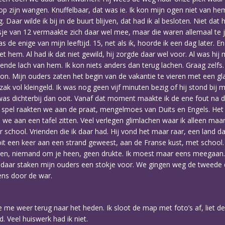
los op zijn wangen. Knuffelbaar, dat was ie. Ik kon mijn ogen niet van
. Daar wilde ik bij in de buurt blijven, dat had ik al besloten. Niet dat
 zusje van 12 vermaakte zich daar wel mee, maar die waren allemaal te
de enige van mijn leeftijd. 15, net als ik, hoorde ik een dag later. E
et hem. Al had ik dat niet gewild, hij zorgde daar wel voor. Al was hi
nde lach van hem. Ik kon niets anders dan terug lachen. Graag zelfs.
n. Mijn ouders zaten het begin van de vakantie te vieren met een gla
ak vol kleingeld. Ik was nog geen vijf minuten bezig of hij stond bij 
as dichterbij dan ooit. Vanaf dat moment maakte ik de ene fout na de
pel raakten we aan de praat, mengelmoes van Duits en Engels. Het g
we aan een tafel zitten. Veel verlegen glimlachen waar ik alleen maa
r school. Vrienden die ik daar had. Hij vond het maar raar, een land 
oit een keer aan een strand geweest, aan de Franse kust, met school. A
n, niemand om je heen, geen drukte. Ik moest maar eens meegaan. Di
 daar staken mijn ouders een stokje voor. We gingen weg de tweede d
ens door de war.
me weer terug naar het heden. Ik sloot de map met foto’s af, liet d
. Veel huiswerk had ik niet.