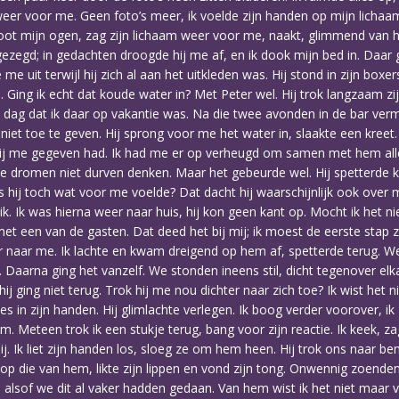
er voor me. Geen foto’s meer, ik voelde zijn handen op mijn lichaam
k sloot mijn ogen, zag zijn lichaam weer voor me, naakt, glimmend van
ezegd; in gedachten droogde hij me af, en ik dook mijn bed in. Daar gi
 uit terwijl hij zich al aan het uitkleden was. Hij stond in zijn boxer
Ging ik echt dat koude water in? Met Peter wel. Hij trok langzaam zijn
dag dat ik daar op vakantie was. Na die twee avonden in de bar vermo
 niet toe te geven. Hij sprong voor me het water in, slaakte een kreet
ie hij me gegeven had. Ik had me er op verheugd om samen met hem al
ste dromen niet durven denken. Maar het gebeurde wel. Hij spetterde 
hij toch wat voor me voelde? Dat dacht hij waarschijnlijk ook over mi
ik. Ik was hierna weer naar huis, hij kon geen kant op. Mocht ik het ni
t een van de gasten. Dat deed het bij mij; ik moest de eerste stap ze
er naar me. Ik lachte en kwam dreigend op hem af, spetterde terug. We
n. Daarna ging het vanzelf. We stonden ineens stil, dicht tegenover el
ij ging niet terug. Trok hij me nou dichter naar zich toe? Ik wist het 
s in zijn handen. Hij glimlachte verlegen. Ik boog verder voorover, ik 
em. Meteen trok ik een stukje terug, bang voor zijn reactie. Ik keek, z
ij. Ik liet zijn handen los, sloeg ze om hem heen. Hij trok ons naar 
 op die van hem, likte zijn lippen en vond zijn tong. Onwennig zoende
 alsof we dit al vaker hadden gedaan. Van hem wist ik het niet maar v