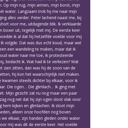
. Op mijn rug, mijn armen, mijn borst, mijn
 het water. Langzaam trok hij me naar mijn
ng alles verder. Peter lachend naast me, bij
short voor me, uitdagende blik. Ik verklaarde
 boxer uit, tegelijk met mij. De eerste keer
edde ik al dat hij hetzelfde voelde voor mij
. Ik volgde. Dat was dus echt koud, maar wel
leen een wandeling te maken, maar dat ik
koud water naar me toe, ik protesteerde
j, bedacht ik. Wat had ik te verliezen? Wat
et zien zitten, dan was hij de zoon van de
tten, hij kon het waarschijnlijk niet maken.
 kwamen steeds dichter bij elkaar, voor ik
kaar. Die ogen… Die glimlach… Ik ging met
niet. Mijn gezicht zat nu nog maar een paar
zag nog net dat hij zijn ogen sloot vlak voor
ag hem kijken en glimlachen. Ik sloot mijn
beneden, alleen onze hoofden nog boven
n we elkaar, zijn handen gleden onder water
oor mij was dit de eerste keer. Het voelde