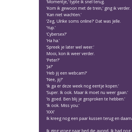
‘Momentje,’ typte ik snel terug.
‘Kom ik gewoon met de trein,’ ging ik verder.
‘Kan niet wachten.’
‘Zeg, Ulrike soms online?’ Dat was Jelle.
‘Yup.’
‘Cybersex?’
‘Ha ha.’
‘Spreek je later wel weer.’
Mooi, kon ik weer verder.
‘Peter?’
‘Ja?’
‘Heb jij een webcam?’
‘Nee, jij?’
‘Ik ga er deze week nog eentje kopen.’
‘Super. Ik ook. Maar ik moet nu weer gaan.’
‘Is goed. Ben blij je gesproken te hebben.’
‘Ik ook. Miss you.’
‘XXX’
Ik kreeg nog een paar kussen terug en daarna
Ik ging vroeg naar bed die avond. Ik had nog