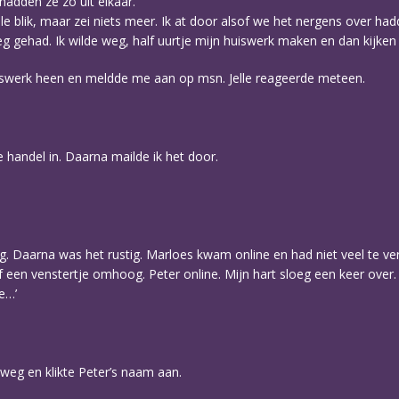
 hadden ze zo uit elkaar.’
e blik, maar zei niets meer. Ik at door alsof we het nergens over hadd
g gehad. Ik wilde weg, half uurtje mijn huiswerk maken en dan kijken
iswerk heen en meldde me aan op msn. Jelle reageerde meteen.
e handel in. Daarna mailde ik het door.
ug. Daarna was het rustig. Marloes kwam online en had niet veel te ve
f een venstertje omhoog. Peter online. Mijn hart sloeg een keer over.
ne…’
 weg en klikte Peter’s naam aan.