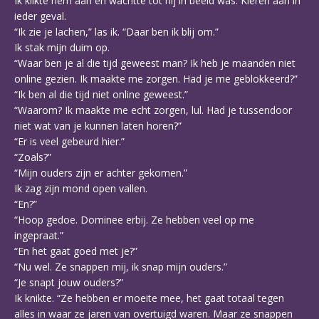
Ik klikte hem aan en wachtte tot hij in beeld was. Kleren aan in
ieder geval.
“Ik zie je lachen,” las ik. “Daar ben ik blij om.”
Ik stak mijn duim op.
“Waar ben je al die tijd geweest man? Ik heb je maanden niet
online gezien. Ik maakte me zorgen. Had je me geblokkeerd?”
“Ik ben al die tijd niet online geweest.”
“Waarom? Ik maakte me echt zorgen, lul. Had je tussendoor
niet wat van je kunnen laten horen?”
“Er is veel gebeurd hier.”
“Zoals?”
“Mijn ouders zijn er achter gekomen.”
Ik zag zijn mond open vallen.
“En?”
“Hoop gedoe. Dominee erbij. Ze hebben veel op me
ingepraat.”
“En het gaat goed met je?”
“Nu wel. Ze snappen mij, ik snap mijn ouders.”
“Je snapt jouw ouders?”
Ik knikte. “Ze hebben er moeite mee, het gaat totaal tegen
alles in waar ze jaren van overtuigd waren. Maar ze snappen