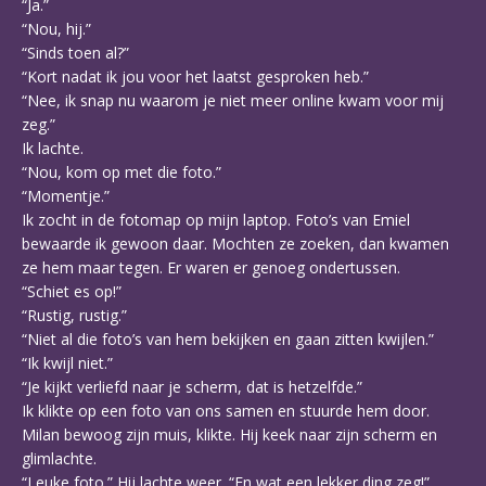
“Ja.”
“Nou, hij.”
“Sinds toen al?”
“Kort nadat ik jou voor het laatst gesproken heb.”
“Nee, ik snap nu waarom je niet meer online kwam voor mij
zeg.”
Ik lachte.
“Nou, kom op met die foto.”
“Momentje.”
Ik zocht in de fotomap op mijn laptop. Foto’s van Emiel
bewaarde ik gewoon daar. Mochten ze zoeken, dan kwamen
ze hem maar tegen. Er waren er genoeg ondertussen.
“Schiet es op!”
“Rustig, rustig.”
“Niet al die foto’s van hem bekijken en gaan zitten kwijlen.”
“Ik kwijl niet.”
“Je kijkt verliefd naar je scherm, dat is hetzelfde.”
Ik klikte op een foto van ons samen en stuurde hem door.
Milan bewoog zijn muis, klikte. Hij keek naar zijn scherm en
glimlachte.
“Leuke foto.” Hij lachte weer. “En wat een lekker ding zeg!”