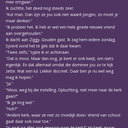
mee omgaan.”
Ik zuchtte, het deed nog steeds zeer.
“Kut man. Dan zijn ze jou ook niet waard jongen, zo moet je
maar denken.”
“Ik probeer het. Ik heb er wel een hele goede nieuwe vriend
aan overgehouden.”
Ik dacht aan Ziggy. Gouden gast. Ik zag hem iedere zondag.
Sjoerd vond het te gek dat ik daar kwam.
“Twee zelfs,” typte ik er achteraan.
“Dat is mooi. Maar dan nog, je bent er ook kwijt, om niets
eigenlijk. En dat allemaal omdat die dominee jou zo te kijk
zette. Wat een lul. Lekker discreet. Daar ben je nu wel weg
mag ik hopen.”
“Ja.”
“Mooi, weg bij die instelling. Opluchting, niet meer naar de kerk
gaan?”
“Ik ga nog wel.”
“Huh?”
“Andere kerk, waar ze niet zo moeilijk doen. Vriend van school
gaat daar ook naar toe.”
“Jij gaat na alles nog gewoon naar de kerk?” Hij keek zwaar