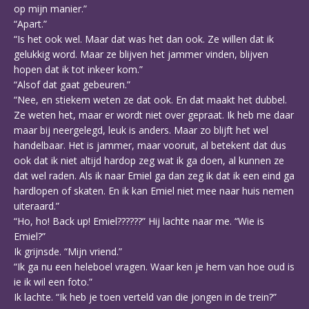
op mijn manier.”
“Apart.”
“Is het ook wel. Maar dat was het dan ook. Ze willen dat ik
gelukkig word. Maar ze blijven het jammer vinden, blijven
hopen dat ik tot inkeer kom.”
“Alsof dat gaat gebeuren.”
“Nee, en stiekem weten ze dat ook. En dat maakt het dubbel.
Ze weten het, maar er wordt niet over gepraat. Ik heb me daar
maar bij neergelegd, leuk is anders. Maar zo blijft het wel
handelbaar. Het is jammer, maar vooruit, al betekent dat dus
ook dat ik niet altijd hardop zeg wat ik ga doen, al kunnen ze
dat wel raden. Als ik naar Emiel ga dan zeg ik dat ik een eind ga
hardlopen of skaten. En ik kan Emiel niet mee naar huis nemen
uiteraard.”
“Ho, ho! Back up! Emiel??????” Hij lachte naar me. “Wie is
Emiel?”
Ik grijnsde. “Mijn vriend.”
“Ik ga nu een heleboel vragen. Waar ken je hem van hoe oud is
ie ik wil een foto.”
Ik lachte. “Ik heb je toen verteld van die jongen in de trein?”