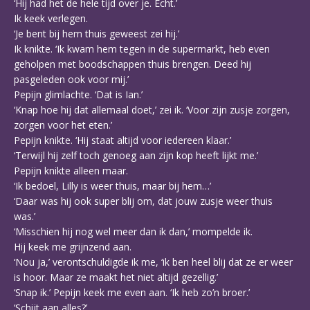
‘Hij had het de hele tijd over je. Echt.’
Ik keek verlegen.
‘Je bent bij hem thuis geweest zei hij.’
Ik knikte. ‘Ik kwam hem tegen in de supermarkt, heb even
geholpen met boodschappen thuis brengen. Deed hij
pasgeleden ook voor mij.’
Pepijn glimlachte. ‘Dat is Ian.’
‘Knap hoe hij dat allemaal doet,’ zei ik. ‘Voor zijn zusje zorgen,
zorgen voor het eten.’
Pepijn knikte. ‘Hij staat altijd voor iedereen klaar.’
‘Terwijl hij zelf toch genoeg aan zijn kop heeft lijkt me.’
Pepijn knikte alleen maar.
‘Ik bedoel, Lilly is weer thuis, maar bij hem…’
‘Daar was hij ook super blij om, dat jouw zusje weer thuis
was.’
‘Misschien hij nog wel meer dan ik dan,’ mompelde ik.
Hij keek me grijnzend aan.
‘Nou ja,’ verontschuldigde ik me, ‘ik ben heel blij dat ze er weer
is hoor. Maar ze maakt het niet altijd gezellig.’
‘Snap ik.’ Pepijn keek me even aan. ‘Ik heb zo’n broer.’
‘Schijt aan alles?’