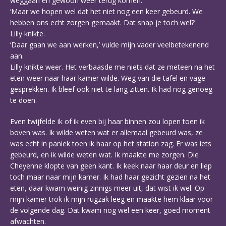
weggaan en gewoon weer terug komen.
‘Maar we hopen wel dat het niet nog een keer gebeurd. We
hebben ons echt zorgen gemaakt. Dat snap je toch wel?’
Lilly knikte.
‘Daar gaan we aan werken,’ vulde mijn vader veelbetekenend
aan.
Lilly knikte weer. Het verbaasde me niets dat ze meteen na het
eten weer naar haar kamer wilde. Weg van die tafel en vage
gesprekken. Ik bleef ook niet te lang zitten. Ik had nog genoeg
te doen.
Even twijfelde ik of ik even bij haar binnen zou lopen toen ik
boven was. Ik wilde weten wat er allemaal gebeurd was, ze
was echt in paniek toen ik haar op het station zag. Er was iets
gebeurd, en ik wilde weten wat. Ik maakte me zorgen. Die
Cheyenne klopte van geen kant. Ik keek naar haar deur en liep
toch maar naar mijn kamer. Ik had haar gezicht gezien na het
eten, daar kwam weinig zinnigs meer uit, dat wist ik wel. Op
mijn kamer trok ik mijn rugzak leeg en maakte hem klaar voor
de volgende dag. Dat kwam nog wel een keer, goed moment
afwachten.