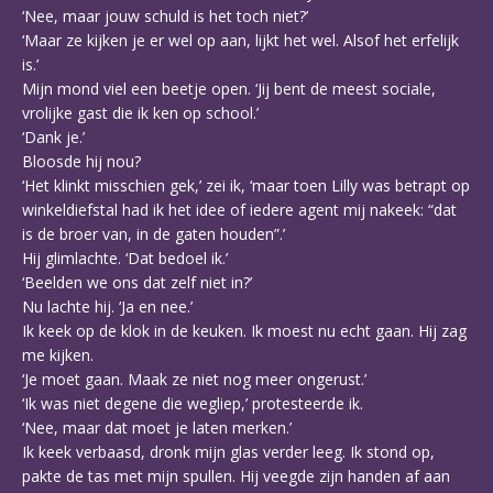
‘Nee, maar jouw schuld is het toch niet?’
‘Maar ze kijken je er wel op aan, lijkt het wel. Alsof het erfelijk
is.’
Mijn mond viel een beetje open. ‘Jij bent de meest sociale,
vrolijke gast die ik ken op school.’
‘Dank je.’
Bloosde hij nou?
‘Het klinkt misschien gek,’ zei ik, ‘maar toen Lilly was betrapt op
winkeldiefstal had ik het idee of iedere agent mij nakeek: “dat
is de broer van, in de gaten houden”.’
Hij glimlachte. ‘Dat bedoel ik.’
‘Beelden we ons dat zelf niet in?’
Nu lachte hij. ‘Ja en nee.’
Ik keek op de klok in de keuken. Ik moest nu echt gaan. Hij zag
me kijken.
‘Je moet gaan. Maak ze niet nog meer ongerust.’
‘Ik was niet degene die wegliep,’ protesteerde ik.
‘Nee, maar dat moet je laten merken.’
Ik keek verbaasd, dronk mijn glas verder leeg. Ik stond op,
pakte de tas met mijn spullen. Hij veegde zijn handen af aan