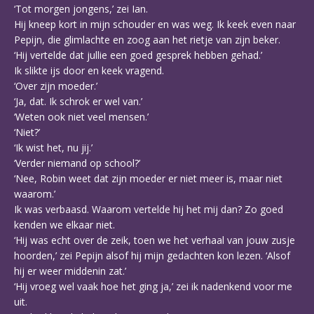
‘Tot morgen jongens,’ zei Ian.
Hij kneep kort in mijn schouder en was weg. Ik keek even naar
Pepijn, die glimlachte en zoog aan het rietje van zijn beker.
‘Hij vertelde dat jullie een goed gesprek hebben gehad.’
Ik slikte ijs door en keek vragend.
‘Over zijn moeder.’
‘Ja, dat. Ik schrok er wel van.’
‘Weten ook niet veel mensen.’
‘Niet?’
‘Ik wist het, nu jij.’
‘Verder niemand op school?’
‘Nee, Robin weet dat zijn moeder er niet meer is, maar niet
waarom.’
Ik was verbaasd. Waarom vertelde hij het mij dan? Zo goed
kenden we elkaar niet.
‘Hij was echt over de zeik, toen we het verhaal van jouw zusje
hoorden,’ zei Pepijn alsof hij mijn gedachten kon lezen. ‘Alsof
hij er weer middenin zat.’
‘Hij vroeg wel vaak hoe het ging ja,’ zei ik nadenkend voor me
uit.