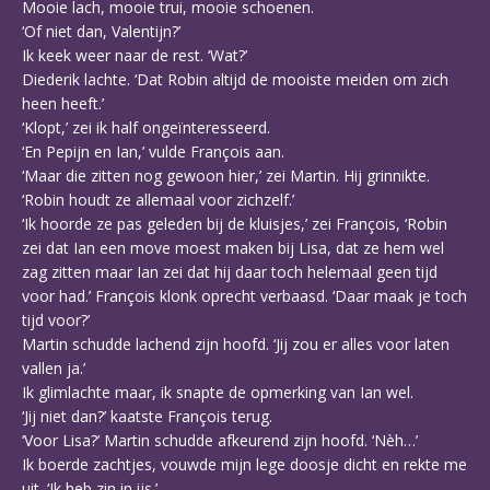
Mooie lach, mooie trui, mooie schoenen.
‘Of niet dan, Valentijn?’
Ik keek weer naar de rest. ‘Wat?’
Diederik lachte. ‘Dat Robin altijd de mooiste meiden om zich
heen heeft.’
‘Klopt,’ zei ik half ongeïnteresseerd.
‘En Pepijn en Ian,’ vulde François aan.
‘Maar die zitten nog gewoon hier,’ zei Martin. Hij grinnikte.
‘Robin houdt ze allemaal voor zichzelf.’
‘Ik hoorde ze pas geleden bij de kluisjes,’ zei François, ‘Robin
zei dat Ian een move moest maken bij Lisa, dat ze hem wel
zag zitten maar Ian zei dat hij daar toch helemaal geen tijd
voor had.’ François klonk oprecht verbaasd. ‘Daar maak je toch
tijd voor?’
Martin schudde lachend zijn hoofd. ‘Jij zou er alles voor laten
vallen ja.’
Ik glimlachte maar, ik snapte de opmerking van Ian wel.
‘Jij niet dan?’ kaatste François terug.
‘Voor Lisa?’ Martin schudde afkeurend zijn hoofd. ‘Nèh…’
Ik boerde zachtjes, vouwde mijn lege doosje dicht en rekte me
uit. ‘Ik heb zin in ijs.’