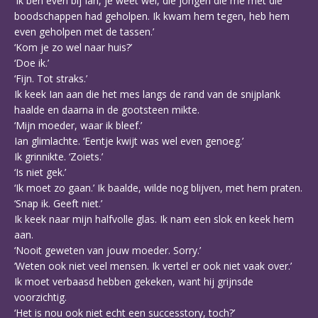
‘Ik ben even bij Ian, je weet wel, die jongen die me met die
boodschappen had geholpen. Ik kwam hem tegen, heb hem
even geholpen met de tassen.’
‘Kom je zo wel naar huis?’
‘Doe ik.’
‘Fijn. Tot straks.’
Ik keek Ian aan die het mes langs de rand van de snijplank
haalde en daarna in de gootsteen mikte.
‘Mijn moeder, waar ik bleef.’
Ian glimlachte. ‘Eentje kwijt was wel even genoeg.’
Ik grinnikte. ‘Zoiets.’
‘Is niet gek.’
‘Ik moet zo gaan.’ Ik baalde, wilde nog blijven, met hem praten.
‘Snap ik. Geeft niet.’
Ik keek naar mijn halfvolle glas. Ik nam een slok en keek hem
aan.
‘Nooit geweten van jouw moeder. Sorry.’
‘Weten ook niet veel mensen. Ik vertel er ook niet vaak over.’
Ik moet verbaasd hebben gekeken, want hij grijnsde
voorzichtig.
‘Het is nou ook niet echt een successtory, toch?’