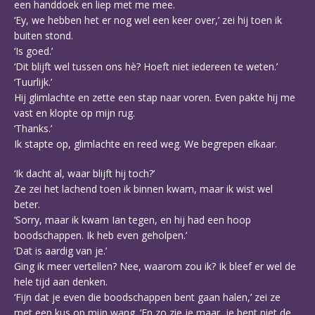
een handdoek en liep met me mee.
‘Ey, we hebben het er nog wel een keer over,’ zei hij toen ik
buiten stond.
‘Is goed.’
‘Dit blijft wel tussen ons hè? Hoeft niet iedereen te weten.’
‘Tuurlijk.’
Hij glimlachte en zette een stap naar voren. Even pakte hij me
vast en klopte op mijn rug.
‘Thanks.’
Ik stapte op, glimlachte en reed weg. We begrepen elkaar.
‘Ik dacht al, waar blijft hij toch?’
Ze zei het lachend toen ik binnen kwam, maar ik wist wel
beter.
‘Sorry, maar ik kwam Ian tegen, en hij had een hoop
boodschappen. Ik heb even geholpen.’
‘Dat is aardig van je.’
Ging ik meer vertellen? Nee, waarom zou ik? Ik bleef er wel de
hele tijd aan denken.
‘Fijn dat je even die boodschappen bent gaan halen,’ zei ze
met een kus op mijn wang. ‘En zo zie je maar, je bent niet de