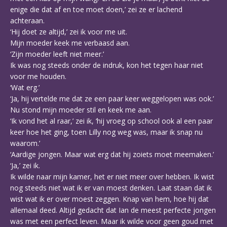
enige die dat af en toe moet doen,’ zei ze er lachend
achteraan.
‘Hij doet ze altijd,’ zei ik voor me uit.
Mijn moeder keek me verbaasd aan.
‘Zijn moeder leeft niet meer.’
Ik was nog steeds onder de indruk, kon het tegen haar niet
voor me houden.
‘Wat erg.’
‘Ja, hij vertelde me dat ze een paar keer weggelopen was ook.’
Nu stond mijn moeder stil en keek me aan.
‘Ik vond het al raar,’ zei ik, ‘hij vroeg op school ook al een paar
keer hoe het ging, toen Lilly nog weg was, maar ik snap nu
waarom.’
‘Aardige jongen. Maar wat erg dat hij zoiets moet meemaken.’
‘Ja,’ zei ik.
Ik wilde naar mijn kamer, het er niet meer over hebben. Ik wist
nog steeds niet wat ik er van moest denken. Laat staan dat ik
wist wat ik er over moest zeggen. Knap van hem, hoe hij dat
allemaal deed. Altijd gedacht dat Ian de meest perfecte jongen
was met een perfect leven. Maar ik wilde voor geen goud met