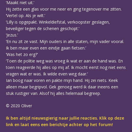
‘Maakt niet uit.’
Hij zette een glas voor me neer en ging tegenover me zitten.
‘Vertel op. Als je wilt.’
‘Lilly is opgepakt. Winkeldiefstal, verkoopster geslagen,
beveiliger tegen de schenen geschopt.’
‘Jezus.’
‘En nu zit ze vast. Mijn ouders in alle staten, mijn vader vooral.
Ik ben maar even een eindje gaan fietsen.’
‘Was het zo erg?’
‘Toen de politie weg was vroeg ik wat er aan de hand was. En
toen reageerde hij alles op mij af. Ik mocht eerst nog niet eens
vragen wat er was. Ik wilde even weg daar.’
Ian boog naar voren en pakte mijn hand. Hij zei niets. Keek
alleen maar begripvol. Gek genoeg werd ik daar ineens een
stuk rustiger van. Alsof hij alles helemaal begreep.
© 2020 Oliver
Ik ben altijd nieuwsgierig naar jullie reacties. Klik op deze
link en laat eens een berichtje achter op het forum!