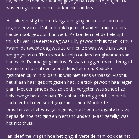
na, besefte toen pas wat hij gezegd had over die jongen. Dat
was een grap van hem, dat kon niet anders.
Het bleef rustig thuis en langzaam ging het totale controle
regime er vanaf. Dat kon ook bijna niet anders, mijn ouders
hadden ook gewoon hun werk. Ze konden niet de hele tijd
thuis blijven. De eerste dag was Lilly gewoon thuis toen ik thuis
kwam, de tweede dag was ze er niet. Ze was wel thuis toen
we gingen eten. Thuis voordat mijn ouders terugkwamen van
hun werk. Daarna ging het los. Ze was nog geen week terug of
we misten haar al een keer tijdens het eten. Bedrukte
gezichten bij mijn ouders. Ik was niet eens verbaasd. Alsof ik
het al aan haar gezicht gezien had, die trok gewoon haar eigen
plan. Met een smoes dat ze de tijd vergeten was schoof ze
halverwege het eten aan. Totaal onschuldig gezicht, maar ik
dacht er toch een soort grijns in te zien. Moeilijk te
omschrijven, het was geen grijns, meer een arrogante blik: zij
bepaalde hoe het ging en niemand anders. Maar gezellig was
het niet thuis.
Ian bleef me vragen hoe het ging, ik vertelde hem ook dat het