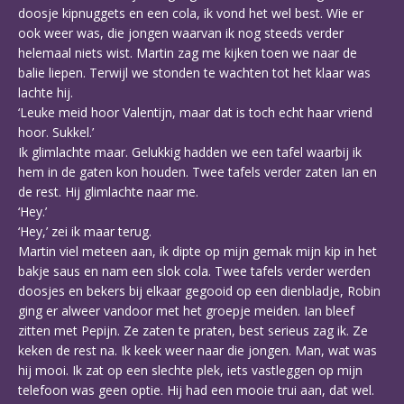
doosje kipnuggets en een cola, ik vond het wel best. Wie er
ook weer was, die jongen waarvan ik nog steeds verder
helemaal niets wist. Martin zag me kijken toen we naar de
balie liepen. Terwijl we stonden te wachten tot het klaar was
lachte hij.
‘Leuke meid hoor Valentijn, maar dat is toch echt haar vriend
hoor. Sukkel.’
Ik glimlachte maar. Gelukkig hadden we een tafel waarbij ik
hem in de gaten kon houden. Twee tafels verder zaten Ian en
de rest. Hij glimlachte naar me.
‘Hey.’
‘Hey,’ zei ik maar terug.
Martin viel meteen aan, ik dipte op mijn gemak mijn kip in het
bakje saus en nam een slok cola. Twee tafels verder werden
doosjes en bekers bij elkaar gegooid op een dienbladje, Robin
ging er alweer vandoor met het groepje meiden. Ian bleef
zitten met Pepijn. Ze zaten te praten, best serieus zag ik. Ze
keken de rest na. Ik keek weer naar die jongen. Man, wat was
hij mooi. Ik zat op een slechte plek, iets vastleggen op mijn
telefoon was geen optie. Hij had een mooie trui aan, dat wel.