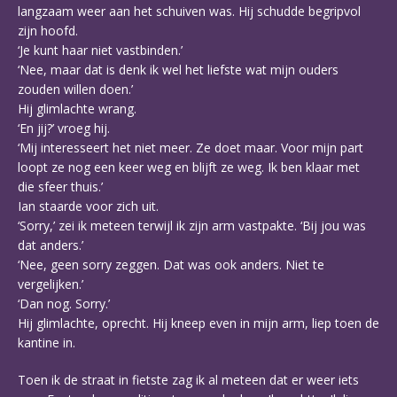
langzaam weer aan het schuiven was. Hij schudde begripvol
zijn hoofd.
‘Je kunt haar niet vastbinden.’
‘Nee, maar dat is denk ik wel het liefste wat mijn ouders
zouden willen doen.’
Hij glimlachte wrang.
‘En jij?’ vroeg hij.
‘Mij interesseert het niet meer. Ze doet maar. Voor mijn part
loopt ze nog een keer weg en blijft ze weg. Ik ben klaar met
die sfeer thuis.’
Ian staarde voor zich uit.
‘Sorry,’ zei ik meteen terwijl ik zijn arm vastpakte. ‘Bij jou was
dat anders.’
‘Nee, geen sorry zeggen. Dat was ook anders. Niet te
vergelijken.’
‘Dan nog. Sorry.’
Hij glimlachte, oprecht. Hij kneep even in mijn arm, liep toen de
kantine in.
Toen ik de straat in fietste zag ik al meteen dat er weer iets