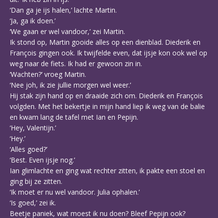
‘Dan ga je ijs halen,’ lachte Martin.
‘Ja, ga ik doen.’
‘We gaan er wel vandoor,’ zei Martin.
Ik stond op, Martin gooide alles op een dienblad. Diederik en
François gingen ook. Ik twijfelde even, dat ijsje kon ook wel op
weg naar de fiets. Ik had er gewoon zin in.
‘Wachten?’ vroeg Martin.
‘Nee joh, ik zie jullie morgen wel weer.’
Hij stak zijn hand op en draaide zich om. Diederik en François
volgden. Met het bekertje in mijn hand liep ik weg van de balie
en kwam lang de tafel met Ian en Pepijn.
‘Hey, Valentijn.’
‘Hey.’
‘Alles goed?’
‘Best. Even ijsje nog.’
Ian glimlachte en ging wat rechter zitten, ik pakte een stoel en
ging bij ze zitten.
‘Ik moet er nu wel vandoor. Julia ophalen.’
‘Is goed,’ zei ik.
Beetje paniek, wat moest ik nu doen? Bleef Pepijn ook?