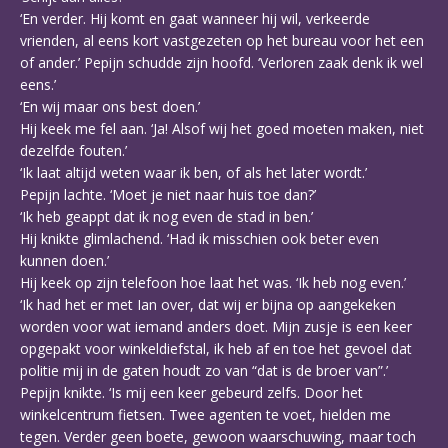
‘En verder. Hij komt en gaat wanneer hij wil, verkeerde
vrienden, al eens kort vastgezeten op het bureau voor het een
of ander.’ Pepijn schudde zijn hoofd. ‘Verloren zaak denk ik wel
eens.’
‘En wij maar ons best doen.’
Hij keek me fel aan. ‘Ja! Alsof wij het goed moeten maken, niet
dezelfde fouten.’
‘Ik laat altijd weten waar ik ben, of als het later wordt.’
Pepijn lachte. ‘Moet je niet naar huis toe dan?’
‘Ik heb geappt dat ik nog even de stad in ben.’
Hij knikte glimlachend. ‘Had ik misschien ook beter even
kunnen doen.’
Hij keek op zijn telefoon hoe laat het was. ‘Ik heb nog even.’
‘Ik had het er met Ian over, dat wij er bijna op aangekeken
worden voor wat iemand anders doet. Mijn zusje is een keer
opgepakt voor winkeldiefstal, ik heb af en toe het gevoel dat
politie mij in de gaten houdt zo van “dat is de broer van”.’
Pepijn knikte. ‘Is mij een keer gebeurd zelfs. Door het
winkelcentrum fietsen. Twee agenten te voet, hielden me
tegen. Verder geen boete, gewoon waarschuwing, maar toch