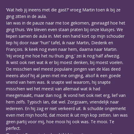
‘Wat heb jij ineens met die gast?’ vroeg Martin toen ik bij ze
ging zitten in de aula.
Ian was in de pauze naar me toe gekomen, gevraagd hoe het
ging thuis. We bleven even staan praten bij onze kluisjes. We
liepen samen de aula in. Met een hand kort op mijn schouder
liep hij door naar “hun” tafel, ik naar Martin, Diederik en
François. Ik keek nog even naar hem, daarna naar Martin.
‘Hij vroeg me hoe het nu thuis ging,’ zei ik nog half afwezig.
Ik wist ook niet wat ik er bij moest denken, bij moest voelen.
De misschien wel meest populaire jongen van de klas deed
ineens alsof hij al jaren met me omging, alsof ik een goede
vriend van hem was. Ik snapte wel waarom, hij snapte
misschien wel het meest van allemaal wat ik had
meegemaakt, maar dan nog. Ik vond het ook niet erg, lief van
hem zelfs. Typisch Ian, dat wel. Zorgzaam, vriendelijk naar
iedereen. En hij zag er niet verkeerd uit. Ik schudde ongemerkt
even met mijn hoofd, dat moest ik uit mijn kop zetten. Ian was
geen partij voor mij, hoe mooi hij ook was. Te mooi. Te
perfect.