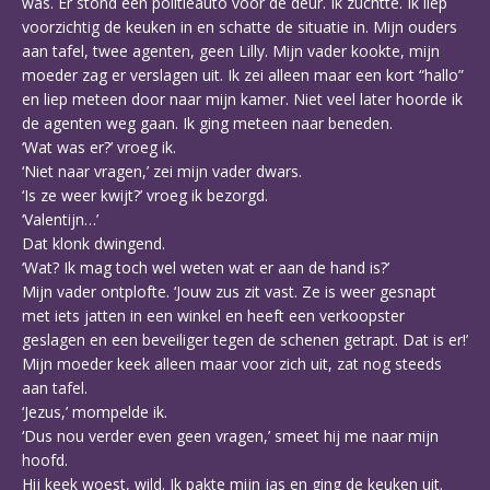
was. Er stond een politieauto voor de deur. Ik zuchtte. Ik liep
voorzichtig de keuken in en schatte de situatie in. Mijn ouders
aan tafel, twee agenten, geen Lilly. Mijn vader kookte, mijn
moeder zag er verslagen uit. Ik zei alleen maar een kort “hallo”
en liep meteen door naar mijn kamer. Niet veel later hoorde ik
de agenten weg gaan. Ik ging meteen naar beneden.
‘Wat was er?’ vroeg ik.
‘Niet naar vragen,’ zei mijn vader dwars.
‘Is ze weer kwijt?’ vroeg ik bezorgd.
‘Valentijn…’
Dat klonk dwingend.
‘Wat? Ik mag toch wel weten wat er aan de hand is?’
Mijn vader ontplofte. ‘Jouw zus zit vast. Ze is weer gesnapt
met iets jatten in een winkel en heeft een verkoopster
geslagen en een beveiliger tegen de schenen getrapt. Dat is er!’
Mijn moeder keek alleen maar voor zich uit, zat nog steeds
aan tafel.
‘Jezus,’ mompelde ik.
‘Dus nou verder even geen vragen,’ smeet hij me naar mijn
hoofd.
Hij keek woest, wild. Ik pakte mijn jas en ging de keuken uit.