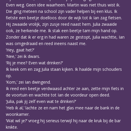
Even weg. Geen idee waarheen. Martin was niet thuis wist ik.
Die ging meteen na school zijn vader helpen bij een klus. Ik
fietste een beetje doelloos door de wijk tot ik Ian zag fietsen.
Hij zwaaide vrolijk, zijn zusje reed naast hem. Julia zwaaide
ook, ze herkende me. Ik stak een beetje tam mijn hand op.
Zonder dat ik er erg in had waren ze gestopt, Julia wachtte, Ian
was omgedraaid en reed ineens naast me.
‘Hey, gaat het?’
‘Nee,’ zei ik dwars.
‘Rij je mee? Even wat drinken?’
Ik keek om en zag Julia staan kijken. Ik haalde mijn schouders
op.
‘Kom,’ zei Ian dwingend.
Ik reed een beetje verdwaasd achter ze aan, zette mijn fiets in
de voortuin en wachtte tot Ian de voordeur open deed.
‘Julia, pak jij zelf even wat te drinken?’
‘Heb ik al,’ lachte ze en nam het glas mee naar de bank in de
woonkamer.
‘Wat wil je?’ vroeg hij serieus terwijl hij naar de kruk bij de bar
knikte.