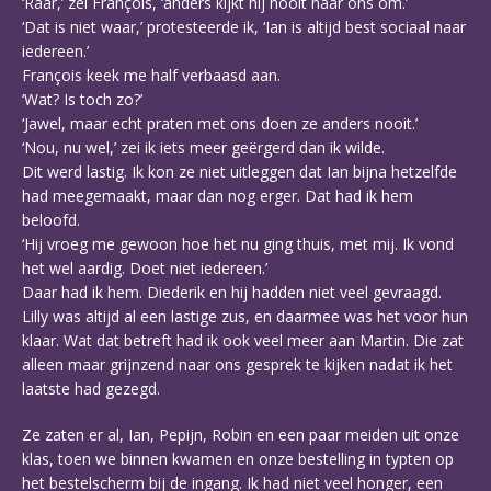
‘Raar,’ zei François, ‘anders kijkt hij nooit naar ons om.’
‘Dat is niet waar,’ protesteerde ik, ‘Ian is altijd best sociaal naar
iedereen.’
François keek me half verbaasd aan.
‘Wat? Is toch zo?’
‘Jawel, maar echt praten met ons doen ze anders nooit.’
‘Nou, nu wel,’ zei ik iets meer geërgerd dan ik wilde.
Dit werd lastig. Ik kon ze niet uitleggen dat Ian bijna hetzelfde
had meegemaakt, maar dan nog erger. Dat had ik hem
beloofd.
‘Hij vroeg me gewoon hoe het nu ging thuis, met mij. Ik vond
het wel aardig. Doet niet iedereen.’
Daar had ik hem. Diederik en hij hadden niet veel gevraagd.
Lilly was altijd al een lastige zus, en daarmee was het voor hun
klaar. Wat dat betreft had ik ook veel meer aan Martin. Die zat
alleen maar grijnzend naar ons gesprek te kijken nadat ik het
laatste had gezegd.
Ze zaten er al, Ian, Pepijn, Robin en een paar meiden uit onze
klas, toen we binnen kwamen en onze bestelling in typten op
het bestelscherm bij de ingang. Ik had niet veel honger, een