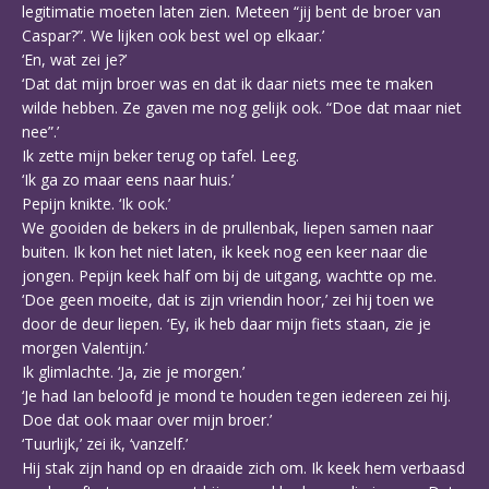
legitimatie moeten laten zien. Meteen “jij bent de broer van
Caspar?”. We lijken ook best wel op elkaar.’
‘En, wat zei je?’
‘Dat dat mijn broer was en dat ik daar niets mee te maken
wilde hebben. Ze gaven me nog gelijk ook. “Doe dat maar niet
nee”.’
Ik zette mijn beker terug op tafel. Leeg.
‘Ik ga zo maar eens naar huis.’
Pepijn knikte. ‘Ik ook.’
We gooiden de bekers in de prullenbak, liepen samen naar
buiten. Ik kon het niet laten, ik keek nog een keer naar die
jongen. Pepijn keek half om bij de uitgang, wachtte op me.
‘Doe geen moeite, dat is zijn vriendin hoor,’ zei hij toen we
door de deur liepen. ‘Ey, ik heb daar mijn fiets staan, zie je
morgen Valentijn.’
Ik glimlachte. ‘Ja, zie je morgen.’
‘Je had Ian beloofd je mond te houden tegen iedereen zei hij.
Doe dat ook maar over mijn broer.’
‘Tuurlijk,’ zei ik, ‘vanzelf.’
Hij stak zijn hand op en draaide zich om. Ik keek hem verbaasd