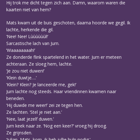
Hij trok me dicht tegen zich aan. Damn, waarom waren die
kaarten niet van hem?
Mats kwam uit de buis geschoten, daarna hoorde we gegil. Ik
lachte, herkende die gil.
‘Nee! Nee! Lùùùùùùl!’
Sarcastische lach van Jurn.
‘Waaaaaaaah!’
Ze donderde flink spartelend in het water. Jurn er meteen
achteraan. Ze sloeg hem, lachte.
‘Je zou niet duwen!’
‘Klein duwtje….’
‘Klein? Klein? Je lanceerde me, gek!’
Jurn lachte nog steeds. Haar vriendinnen kwamen naar
beneden.
‘Hij duwde me weer!’ zei ze tegen hen.
Ze lachten. ‘Stel je niet aan.’
‘Nee, laat jezelf duwen.’
Jurn keek naar ze. ‘Nog een keer?’ vroeg hij droog.
Ze grijnsden.
‘Julian, Mats, kom, ik heb jullie hulp nodig.’