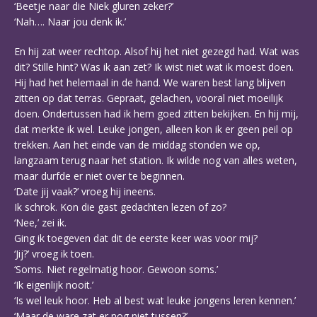
‘Beetje naar die Niek gluren zeker?’
‘Nah…. Naar jou denk ik.’
En hij zat weer rechtop. Alsof hij het niet gezegd had. Wat was
dit? Stille hint? Was ik aan zet? Ik wist niet wat ik moest doen.
Hij had het helemaal in de hand. We waren best lang blijven
zitten op dat terras. Gepraat, gelachen, vooral niet moeilijk
doen. Ondertussen had ik hem goed zitten bekijken. En hij mij,
dat merkte ik wel. Leuke jongen, alleen kon ik er geen peil op
trekken. Aan het einde van de middag stonden we op,
langzaam terug naar het station. Ik wilde nog van alles weten,
maar durfde er niet over te beginnen.
‘Date jij vaak?’ vroeg hij ineens.
Ik schrok. Kon die gast gedachten lezen of zo?
‘Nee,’ zei ik.
Ging ik toegeven dat dit de eerste keer was voor mij?
‘Jij?’ vroeg ik toen.
‘Soms. Niet regelmatig hoor. Gewoon soms.’
‘Ik eigenlijk nooit.’
‘Is wel leuk hoor. Heb al best wat leuke jongens leren kennen.’
‘Maar de ware zat er nog niet tussen?’