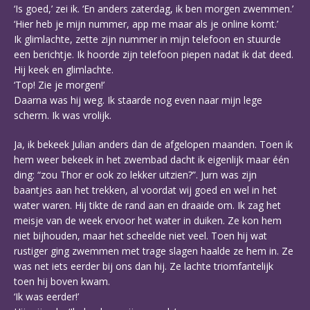
‘Is goed,’ zei ik. ‘En anders zaterdag, ik ben morgen zwemmen.’
‘Hier heb je mijn nummer, app me maar als je online komt.’
Ik glimlachte, zette zijn nummer in mijn telefoon en stuurde
een berichtje. Ik hoorde zijn telefoon piepen nadat ik dat deed.
Hij keek en glimlachte.
‘Top! Zie je morgen!’
Daarna was hij weg. Ik staarde nog even naar mijn lege
scherm. Ik was vrolijk.
Ja, ik bekeek Julian anders dan de afgelopen maanden. Toen ik
hem weer bekeek in het zwembad dacht ik eigenlijk maar één
ding: “zou Thor er ook zo lekker uitzien?”. Jurn was zijn
baantjes aan het trekken, al voordat wij goed en wel in het
water waren. Hij tikte de rand aan en draaide om. Ik zag het
meisje van de week ervoor het water in duiken. Ze kon hem
niet bijhouden, maar het scheelde niet veel. Toen hij wat
rustiger ging zwemmen met trage slagen haalde ze hem in. Ze
was net iets eerder bij ons dan hij. Ze lachte triomfantelijk
toen hij boven kwam.
‘Ik was eerder!’