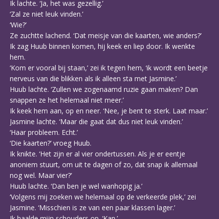
Ik lachte. ‘Ja, het was gezellig.’
‘Zal ze niet leuk vinden.’
‘Wie?’
Ze zuchtte lachend. ‘Dat meisje van die kaarten, wie anders?’
Ik zag Huub binnen komen, hij keek en liep door. Ik wenkte
hem.
‘Kom er vooral bij staan,’ zei ik tegen hem, ‘ik wordt een beetje
nerveus van die blikken als ik alleen sta met Jasmine.’
Huub lachte. ‘Zullen we zogenaamd ruzie gaan maken? Dan
snappen ze het helemaal niet meer.’
Ik keek hem aan, op en neer. ‘Nee, je bent te sterk. Laat maar.’
Jasmine lachte. ‘Maar die gaat dat dus niet leuk vinden.’
‘Haar probleem. Echt.’
‘Die kaarten?’ vroeg Huub.
Ik knikte. ‘Het zijn er al vier ondertussen. Als je er eentje
anoniem stuurt, om uit te dagen of zo, dat snap ik allemaal
nog wel. Maar vier?’
Huub lachte. ‘Dan ben je wel wanhopig ja.’
‘Volgens mij zoeken we helemaal op de verkeerde plek,’ zei
Jasmine. ‘Misschien is ze van een paar klassen lager.’
Ik haalde mijn schouders op. ‘Kan.’