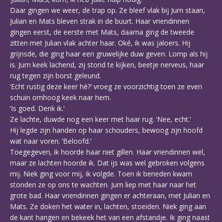
Daar gingen we weer, de trap op. Ze bleef vlak bij Jurn staan,
Julian en Mats bleven strak in de buurt. Haar vriendinnen
gingen eerst, de eerste met Mats, daarna ging de tweede
zitten met Julian vlak achter haar. Oké, ik was jaloers. Hij
grijnsde, die ging haar een gruwelijke duw geven. Lomp als hij
is. Jurn keek lachend, zij stond te kijken, beetje nerveus, haar
rug tegen zijn borst geleund.
‘Echt rustig deze keer hè?’ vroeg ze voorzichtig toen ze even
schuin omhoog keek naar hem.
‘Is goed. Denk ik.’
Ze lachte, duwde nog een keer met haar rug. ‘Nee, echt.’
Hij legde zijn handen op haar schouders, bewoog zijn hoofd
wat naar voren. ‘Beloofd.’
Toegegeven, ik hoorde haar niet gillen. Haar vriendinnen wel,
maar ze lachten hoorde ik. Dat ijs was wel gebroken volgens
mij. Niek ging voor mij, ik volgde. Toen ik beneden kwam
stonden ze op ons te wachten. Jurn liep met haar naar het
grote bad. Haar vriendinnen gingen er achteraan, met Julian en
Mats. Ze doken het water in, lachten, stoeiden. Niek ging aan
de kant hangen en bekeek het van een afstandje. Ik ging naast