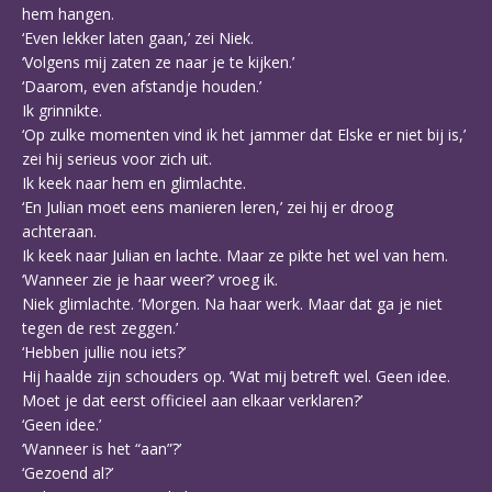
hem hangen.
‘Even lekker laten gaan,’ zei Niek.
‘Volgens mij zaten ze naar je te kijken.’
‘Daarom, even afstandje houden.’
Ik grinnikte.
‘Op zulke momenten vind ik het jammer dat Elske er niet bij is,’
zei hij serieus voor zich uit.
Ik keek naar hem en glimlachte.
‘En Julian moet eens manieren leren,’ zei hij er droog
achteraan.
Ik keek naar Julian en lachte. Maar ze pikte het wel van hem.
‘Wanneer zie je haar weer?’ vroeg ik.
Niek glimlachte. ‘Morgen. Na haar werk. Maar dat ga je niet
tegen de rest zeggen.’
‘Hebben jullie nou iets?’
Hij haalde zijn schouders op. ‘Wat mij betreft wel. Geen idee.
Moet je dat eerst officieel aan elkaar verklaren?’
‘Geen idee.’
‘Wanneer is het “aan”?’
‘Gezoend al?’