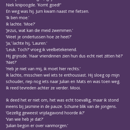
Niek knipoogde. ‘Komt goed!”
En weg was hij. Jurn kwam naast me fietsen.
‘Ik ben moe.’
Ik lachte. ‘Moe?’
‘Jezus, wat kan die meid zwemmen.’
‘Weet je ondertussen hoe ze heet?’
‘Ja,’ lachte hij, ‘Lauren.’
‘Leuk. Toch?’ vroeg ik veelbetekenend.
Hij grijnsde. ‘Haar vriendinnen zien hun dus echt niet zitten hè?’
‘Niet?’
‘Heb je niet van mij, ik moet hier rechts.’
Ik lachte, misschien wel iets te enthousiast. Hij sloeg op mijn
schouder, riep nog iets naar Julian en Mats en was toen weg.
Ik reed tevreden achter ze verder. Mooi.
Ik deed het er niet om, het was echt toevallig, maar ik stond
ineens bij Jasmine in de pauze. Schuine blik van de jongens.
‘Gezellig geweest vrijdagavond hoorde ik?’
‘Van wie heb je dat?’
‘Julian begon er over vanmorgen.’