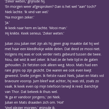
‘Zeker weten,’ grijnsde hij.
‘En morgen weer afgesproken? Dan is het wel “aan” toch?’
Niek lachte. ‘Ik vind van wel.’
‘Na morgen zeker.’
‘Ja.’
Ik keek naar hem en lachte. ‘Mooi man.’
Hij knikte. Keek serieus. ‘Zeker weten.’
Julian zou Julian niet zijn als hij geen grap maakte dat hij wel
met haar een kleedhokje wilde delen. Dat deed ze mooi niet.
Volgens mij was er ook verder niets gebeurd tussen die twee.
Nou, dat wist ik wel zeker. Ik had ze de hele tijd in de gaten
gehouden. Ze fietsten ook alleen weg. Mooi. Mats had een
rare grijns op zijn gezicht. Die waren we ook even kwijt
geweest. Snelle jongen. Ik fietste naast Niek, Julian en Mats vol
bravoure voorop. Jurn bleef wat achter, hij was stil, zoals zo
vaak. Ik keek even op mijn telefoon terwijl ik reed. Berichtje
van Thor. Dat bekeek ik thuis wel.
‘Ik ga er vandoor jongens,’ zei Niek.
Julian en Mats draaiden zich om. ‘Hoi!’
‘Veel plezier morgen,’ grijnsde ik.