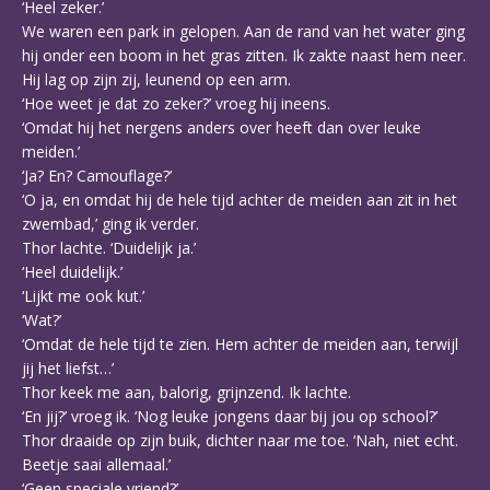
‘Heel zeker.’
We waren een park in gelopen. Aan de rand van het water ging
hij onder een boom in het gras zitten. Ik zakte naast hem neer.
Hij lag op zijn zij, leunend op een arm.
‘Hoe weet je dat zo zeker?’ vroeg hij ineens.
‘Omdat hij het nergens anders over heeft dan over leuke
meiden.’
‘Ja? En? Camouflage?’
‘O ja, en omdat hij de hele tijd achter de meiden aan zit in het
zwembad,’ ging ik verder.
Thor lachte. ‘Duidelijk ja.’
‘Heel duidelijk.’
‘Lijkt me ook kut.’
‘Wat?’
‘Omdat de hele tijd te zien. Hem achter de meiden aan, terwijl
jij het liefst…’
Thor keek me aan, balorig, grijnzend. Ik lachte.
‘En jij?’ vroeg ik. ‘Nog leuke jongens daar bij jou op school?’
Thor draaide op zijn buik, dichter naar me toe. ‘Nah, niet echt.
Beetje saai allemaal.’
‘Geen speciale vriend?’