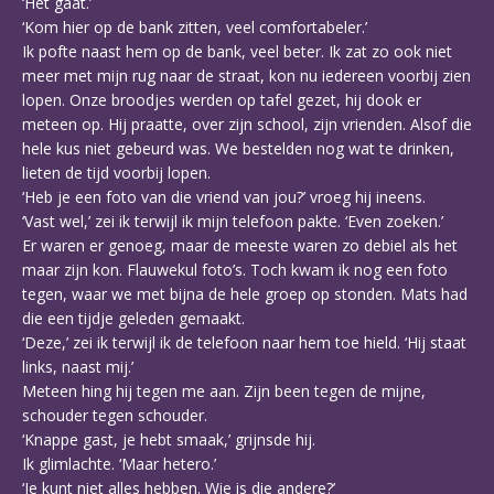
‘Het gaat.’
‘Kom hier op de bank zitten, veel comfortabeler.’
Ik pofte naast hem op de bank, veel beter. Ik zat zo ook niet
meer met mijn rug naar de straat, kon nu iedereen voorbij zien
lopen. Onze broodjes werden op tafel gezet, hij dook er
meteen op. Hij praatte, over zijn school, zijn vrienden. Alsof die
hele kus niet gebeurd was. We bestelden nog wat te drinken,
lieten de tijd voorbij lopen.
‘Heb je een foto van die vriend van jou?’ vroeg hij ineens.
‘Vast wel,’ zei ik terwijl ik mijn telefoon pakte. ‘Even zoeken.’
Er waren er genoeg, maar de meeste waren zo debiel als het
maar zijn kon. Flauwekul foto’s. Toch kwam ik nog een foto
tegen, waar we met bijna de hele groep op stonden. Mats had
die een tijdje geleden gemaakt.
‘Deze,’ zei ik terwijl ik de telefoon naar hem toe hield. ‘Hij staat
links, naast mij.’
Meteen hing hij tegen me aan. Zijn been tegen de mijne,
schouder tegen schouder.
‘Knappe gast, je hebt smaak,’ grijnsde hij.
Ik glimlachte. ‘Maar hetero.’
‘Je kunt niet alles hebben. Wie is die andere?’