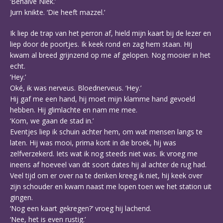
‘Behalve Niek.’
Jurn knikte. ‘Die heeft mazzel.’
Ik liep de trap van het perron af, hield mijn kaart bij de lezer en
liep door de poortjes. Ik keek rond en zag hem staan. Hij
kwam al breed grijnzend op me af gelopen. Nog mooier in het
echt.
‘Hey.’
Oké, ik was nerveus. Bloednerveus. ‘Hey.’
Hij gaf me een hand, hij moet mijn klamme hand gevoeld
hebben. Hij glimlachte en nam me mee.
‘Kom, we gaan de stad in.’
Eventjes liep ik schuin achter hem, om wat mensen langs te
laten. Hij was mooi, prima kont in die broek, hij was
zelfverzekerd. Iets wat ik nog steeds niet was. Ik vroeg me
ineens af hoeveel van dit soort dates hij al achter de rug had.
Veel tijd om er over na te denken kreeg ik niet, hij keek over
zijn schouder en kwam naast me lopen toen we het station uit
gingen.
‘Nog een kaart gekregen?’ vroeg hij lachend.
‘Nee, het is even rustig.’