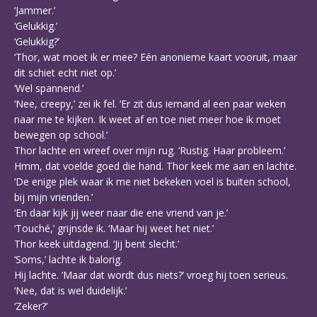
‘Jammer.’
‘Gelukkig.’
‘Gelukkig?’
‘Thor, wat moet ik er mee? Eén anonieme kaart vooruit, maar
dit schiet echt niet op.’
‘Wel spannend.’
‘Nee, creepy,’ zei ik fel. ‘Er zit dus iemand al een paar weken
naar me te kijken. Ik weet af en toe niet meer hoe ik moet
bewegen op school.’
Thor lachte en wreef over mijn rug. ‘Rustig. Haar probleem.’
Hmm, dat voelde goed die hand. Thor keek me aan en lachte.
‘De enige plek waar ik me niet bekeken voel is buiten school,
bij mijn vrienden.’
‘En daar kijk jij weer naar die ene vriend van je.’
‘Touché,’ grijnsde ik. ‘Maar hij weet het niet.’
Thor keek uitdagend. ‘Jij bent slecht.’
‘Soms,’ lachte ik balorig.
Hij lachte. ‘Maar dat wordt dus niets?’ vroeg hij toen serieus.
‘Nee, dat is wel duidelijk.’
‘Zeker?’