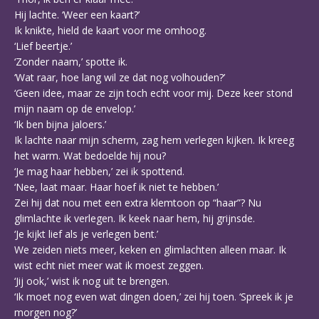
Hij lachte. ‘Weer een kaart?’
Ik knikte, hield de kaart voor me omhoog.
‘Lief beertje.’
‘Zonder naam,’ spotte ik.
‘Wat raar, hoe lang wil ze dat nog volhouden?’
‘Geen idee, maar ze zijn toch echt voor mij. Deze keer stond
mijn naam op de envelop.’
‘Ik ben bijna jaloers.’
Ik lachte naar mijn scherm, zag hem verlegen kijken. Ik kreeg
het warm. Wat bedoelde hij nou?
‘Je mag haar hebben,’ zei ik spottend.
‘Nee, laat maar. Haar hoef ik niet te hebben.’
Zei hij dat nou met een extra klemtoon op “haar”? Nu
glimlachte ik verlegen. Ik keek naar hem, hij grijnsde.
‘Je kijkt lief als je verlegen bent.’
We zeiden niets meer, keken en glimlachten alleen maar. Ik
wist echt niet meer wat ik moest zeggen.
‘Jij ook,’ wist ik nog uit te brengen.
‘Ik moet nog even wat dingen doen,’ zei hij toen. ‘Spreek ik je
morgen nog?’