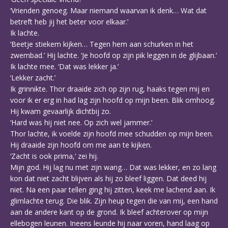
‘Vrienden genoeg. Maar niemand waarvan ik denk… Wat dat
betreft heb jij het beter voor elkaar.’
Ik lachte.
‘Beetje stiekem kijken… Tegen hem aan schurken in het
zwembad.’ Hij lachte. ‘Je hoofd op zijn pik leggen in de glijbaan.’
Ik lachte mee. ‘Dat was lekker ja.’
‘Lekker zacht.’
Ik grinnikte. Thor draaide zich op zijn rug, haaks tegen mij en
voor ik er erg in had lag zijn hoofd op mijn been. Blik omhoog.
Hij kwam gevaarlijk dichtbij zo.
‘Hard was hij niet nee. Op zich wel jammer.’
Thor lachte, ik voelde zijn hoofd mee schudden op mijn been.
Hij draaide zijn hoofd om me aan te kijken.
‘Zacht is ook prima,’ zei hij.
Mijn god. Hij lag nu met zijn wang… Dat was lekker, en zo lang
kon dat niet zacht blijven als hij zo bleef liggen. Dat deed hij
niet. Na een paar tellen ging hij zitten, keek me lachend aan. Ik
glimlachte terug. Die blik. Zijn heup tegen die van mij, een hand
aan de andere kant op de grond. Ik bleef achterover op mijn
ellebogen leunen. Ineens leunde hij naar voren, hand laag op