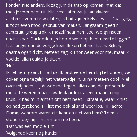
konden niet anders. Ik zag Jurn de trap op komen, met dat
meisje voor hem uit. Niet veel later zat Julian alweer
achterstevoren te wachten, ik had zijn enkels al vast. Daar ging
ik toch even mooi gebruik van maken. Langzaam gleed hij
achteruit, gretig trok ik mezelf naar hem toe. We grijnsden
naar elkaar. Durfde ik mijn hoofd weer op hem neer te leggen?
Iets langer dan de vorige keer. Ik kon het niet laten. Kijken,
daarna ogen dicht. Meteen zag ik Thor weer voor me, maar ik
voelde Julian duidelijk zitten.
‘Nu!’
Ik liet hem gaan, hij lachte. Ik probeerde hem bij te houden, we
doken bijna tegelijk het waterbadje in. Bijna meteen dook Niek
over mij heen. Hij duwde me tegen Julian aan, die probeerde
me af te weren maar duwde daardoor alleen maar in mijn
kruis. Ik had mijn armen om hem heen. Extraatje, waar ik niet
op had gerekend. Hij liet me ook al snel weer los. Hij lachte.
Damn, waarom waren die kaarten niet van hem? Toen ik
stond sloeg hij zijn arm om me heen.
‘Dat was een mooie Tim!’
‘Volgende keer nog harder.’