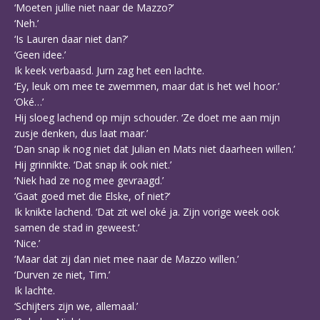
‘Moeten jullie niet naar de Mazzo?’
‘Neh.’
‘Is Lauren daar niet dan?’
‘Geen idee.’
Ik keek verbaasd. Jurn zag het een lachte.
‘Ey, leuk om mee te zwemmen, maar dat is het wel hoor.’
‘Oké…’
Hij sloeg lachend op mijn schouder. ‘Ze doet me aan mijn
zusje denken, dus laat maar.’
‘Dan snap ik nog niet dat Julian en Mats niet daarheen willen.’
Hij grinnikte. ‘Dat snap ik ook niet.’
‘Niek had ze nog mee gevraagd.’
‘Gaat goed met die Elske, of niet?’
Ik knikte lachend. ‘Dat zit wel oké ja. Zijn vorige week ook
samen de stad in geweest.’
‘Nice.’
‘Maar dat zij dan niet mee naar de Mazzo willen.’
‘Durven ze niet, Tim.’
Ik lachte.
‘Schijters zijn we, allemaal.’