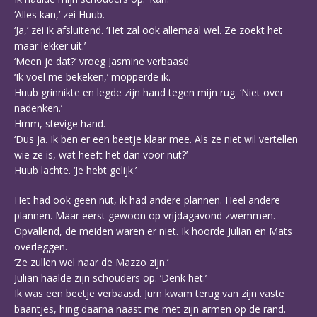
‘Alles kan,’ zei Huub.
‘Ja,’ zei ik afsluitend. ‘Het zal ook allemaal wel. Ze zoekt het
maar lekker uit.’
‘Meen je dat?’ vroeg Jasmine verbaasd.
‘Ik voel me bekeken,’ mopperde ik.
Huub grinnikte en legde zijn hand tegen mijn rug. ‘Niet over
nadenken.’
Hmm, stevige hand.
‘Dus ja. Ik ben er een beetje klaar mee. Als ze niet wil vertellen
wie ze is, wat heeft het dan voor nut?’
Huub lachte. ‘Je hebt gelijk.’
Het had ook geen nut, ik had andere plannen. Heel andere
plannen. Maar eerst gewoon op vrijdagavond zwemmen.
Opvallend, de meiden waren er niet. Ik hoorde Julian en Mats
overleggen.
‘Ze zullen wel naar de Mazzo zijn.’
Julian haalde zijn schouders op. ‘Denk het.’
Ik was een beetje verbaasd. Jurn kwam terug van zijn vaste
baantjes, hing daarna naast me met zijn armen op de rand.