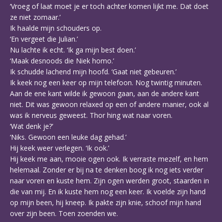
‘Vroeg of laat moet je er toch achter komen lijkt me. Dat doet
ze niet zomaar.’
Ik haalde mijn schouders op.
‘En vergeet die Julian.’
Nu lachte ik echt. ‘Ik ga mijn best doen.’
‘Maak desnoods die Niek homo.’
Ik schudde lachend mijn hoofd. ‘Gaat niet gebeuren.’
Ik keek nog een keer op mijn telefoon. Nog twintig minuten.
Aan de ene kant wilde ik gewoon gaan, aan de andere kant
niet. Dit was gewoon relaxed op een of andere manier, ook al
was ik nerveus geweest. Thor hing wat naar voren.
‘Wat denk je?’
‘Niks. Gewoon een leuke dag gehad.’
Hij keek weer verlegen. ‘Ik ook.’
Hij keek me aan, mooie ogen ook. Ik verraste mezelf, en hem
helemaal. Zonder er bij na te denken boog ik nog iets verder
naar voren en kuste hem. Zijn ogen werden groot, staarden in
die van mij. En ik kuste hem nog een keer. Ik voelde zijn hand
op mijn been, hij kneep. Ik pakte zijn knie, schoof mijn hand
over zijn been. Toen zoenden we.