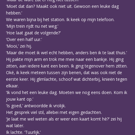
‘Moet dat dan? Maakt ook niet uit. Gewoon een leuke dag
hebben.’
We waren bijna bij het station. Ik keek op mijn telefoon.
‘Mijn trein rijdt nu net weg.’
‘Hoe laat gaat de volgende?’
‘Over een half uur.’
‘Mooi,’ zei hij.
‘Maar die moet ik wel echt hebben, anders ben ik te laat thuis.’
Hij pakte mijn arm en trok me mee naar een bankje. Hij ging
zitten, aan iedere kant een been. Ik ging tegenover hem zitten.
Oké, ik keek meteen tussen zijn benen, dat was ook niet de
eerste keer. Hij glimlachte, schoof wat dichterbij, knieën tegen
elkaar.
‘Ik vond het een leuke dag. Moeten we nog eens doen. Kom ik
jouw kant op.’
‘Is goed,’ antwoordde ik vrolijk.
Het gesprek viel stil, allebei met eigen gedachten.
‘Je laat me wel weten als er weer een kaart komt hè?’ zei hij
wat later.
Ik lachte. ‘Tuurlijk.’