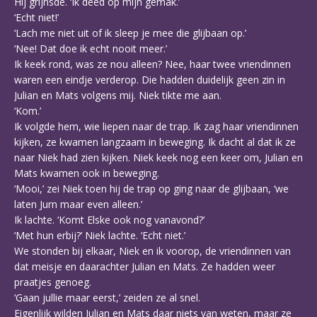
Hij grijnsde. ‘Ik deed op mijn gemak.’
‘Echt niet!’
‘Lach me niet uit of ik sleep je mee die glijbaan op.’
‘Nee! Dat doe ik echt nooit meer.’
Ik keek rond, was ze nou alleen? Nee, haar twee vriendinnen
waren een eindje verderop. Die hadden duidelijk geen zin in
Julian en Mats volgens mij. Niek tikte me aan.
‘Kom.’
Ik volgde hem, wie liepen naar de trap. Ik zag haar vriendinnen
kijken, ze kwamen langzaam in beweging. Ik dacht al dat ik ze
naar Niek had zien kijken. Niek keek nog een keer om, Julian en
Mats kwamen ook in beweging.
‘Mooi,’ zei Niek toen hij de trap op ging naar de glijbaan, ‘we
laten Jurn maar even alleen.’
Ik lachte. ‘Komt Elske ook nog vanavond?’
‘Met hun erbij?’ Niek lachte. ‘Echt niet.’
We stonden bij elkaar, Niek en ik voorop, de vriendinnen van
dat meisje en daarachter Julian en Mats. Ze hadden weer
praatjes genoeg.
‘Gaan jullie maar eerst,’ zeiden ze al snel.
Eigenlijk wilden Julian en Mats daar niets van weten, maar ze