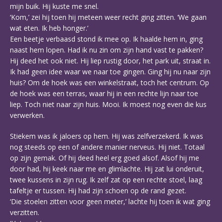
mijn buik. Hij kuste me snel.
‘Kom,’ zei hij toen hij meteen weer recht ging zitten. ‘We gaan
wat eten. Ik heb honger.’
Een beetje verbaasd stond ik mee op. Ik haalde hem in, ging
naast hem lopen. Had ik nu zin om zijn hand vast te pakken?
Hij deed het ook niet. Hij liep rustig door, het park uit, straat in.
Ik had geen idee waar we naar toe gingen. Ging hij nu naar zijn
huis? Om de hoek was een winkelstraat, toch het centrum. Op
de hoek was een terras, waar hij in een rechte lijn naar toe
liep. Toch niet naar zijn huis. Mooi. Ik moest nog even die kus
verwerken.
Stiekem was ik jaloers op hem. Hij was zelfverzekerd. Ik was
nog steeds op een of andere manier nerveus. Hij niet. Totaal
op zijn gemak. Of hij deed heel erg goed alsof. Alsof hij me
door had, hij keek naar me en glimlachte. Hij zat lui onderuit,
twee kussens in zijn rug. Ik zelf zat op een rechte stoel, laag
tafeltje er tussen. Hij had zijn schoen op de rand gezet.
‘Die stoelen zitten voor geen meter,’ lachte hij toen ik wat ging
verzitten.