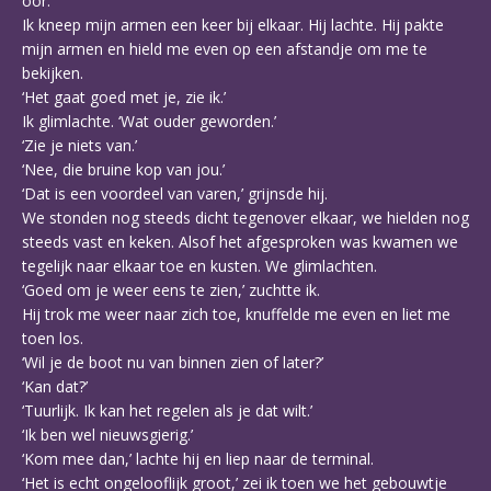
oor.
Ik kneep mijn armen een keer bij elkaar. Hij lachte. Hij pakte
mijn armen en hield me even op een afstandje om me te
bekijken.
‘Het gaat goed met je, zie ik.’
Ik glimlachte. ‘Wat ouder geworden.’
‘Zie je niets van.’
‘Nee, die bruine kop van jou.’
‘Dat is een voordeel van varen,’ grijnsde hij.
We stonden nog steeds dicht tegenover elkaar, we hielden nog
steeds vast en keken. Alsof het afgesproken was kwamen we
tegelijk naar elkaar toe en kusten. We glimlachten.
‘Goed om je weer eens te zien,’ zuchtte ik.
Hij trok me weer naar zich toe, knuffelde me even en liet me
toen los.
‘Wil je de boot nu van binnen zien of later?’
‘Kan dat?’
‘Tuurlijk. Ik kan het regelen als je dat wilt.’
‘Ik ben wel nieuwsgierig.’
‘Kom mee dan,’ lachte hij en liep naar de terminal.
‘Het is echt ongelooflijk groot,’ zei ik toen we het gebouwtje