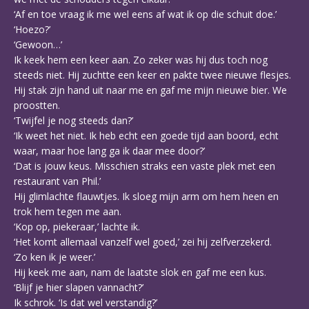
‘Af en toe vraag ik me wel eens af wat ik op die schuit doe.’
‘Hoezo?’
‘Gewoon…’
Ik keek hem een keer aan. Zo zeker was hij dus toch nog
steeds niet. Hij zuchtte een keer en pakte twee nieuwe flesjes.
Hij stak zijn hand uit naar me en gaf me mijn nieuwe bier. We
proostten.
‘Twijfel je nog steeds dan?’
‘Ik weet het niet. Ik heb echt een goede tijd aan boord, echt
waar, maar hoe lang ga ik daar mee door?’
‘Dat is jouw keus. Misschien straks een vaste plek met een
restaurant van Phil.’
Hij glimlachte flauwtjes. Ik sloeg mijn arm om hem heen en
trok hem tegen me aan.
‘Kop op, piekeraar,’ lachte ik.
‘Het komt allemaal vanzelf wel goed,’ zei hij zelfverzekerd.
‘Zo ken ik je weer.’
Hij keek me aan, nam de laatste slok en gaf me een kus.
‘Blijf je hier slapen vannacht?’
Ik schrok. ‘Is dat wel verstandig?’