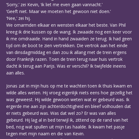
‘Sorry,’ zei Kevin, ‘ik liet me even gaan vannacht.’
‘Geeft niet. Maar we moeten het gewoon niet doen.’
‘Nee,’ zei hij.
We omarmden elkaar en wensten elkaar het beste. Van Phil
kreeg ik drie kussen op de wang. Ik zwaaide nog een keer voor
ik me omdraaide. Hand in hand zwaaiden ze terug. Ik had geen
tijd om de boot te zien vertrekken. Die vertrok aan het einde
van dinsdagmiddag en dan zou ik allang met de trein ergens
door Frankrijk razen. Toen de trein terug naar huis vertrok
dacht ik terug aan Parijs. Was er verschil? Ik twijfelde ineens
aan alles.
Jonas zat in mijn huis op me te wachten toen ik thuis kwam en
wilde alles weten. Hij vroeg eigenlijk niets eens hoe gezellig het
was geweest. Hij wilde gewoon weten wat er gebeurd was. Ik
ergerde me aan zijn achterdochtigheid en bleef volhouden dat
er niets gebeurd was. Was dat wel zo? Er was van alles
gebeurd. Hij lag al in bed terwijl ik, zittend op de rand van het
bed, nog wat spullen uit mijn tas haalde. Ik kwam het pasje
tegen met mijn naam en die van Kevin.