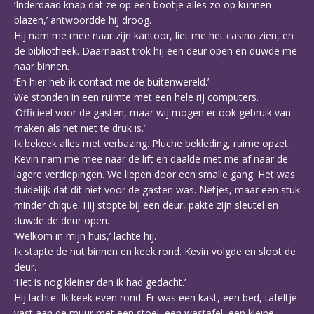
‘Inderdaad knap dat ze op een bootje alles zo op kunnen
blazen,’ antwoordde hij droog.
Hij nam me mee naar zijn kantoor, liet me het casino zien, en
de bibliotheek. Daarnaast trok hij een deur open en duwde me
naar binnen.
‘En hier heb ik contact me de buitenwereld.’
We stonden in een ruimte met een hele rij computers.
‘Officieel voor de gasten, maar wij mogen er ook gebruik van
maken als het niet te druk is.’
Ik bekeek alles met verbazing. Pluche bekleding, ruime opzet.
Kevin nam me mee naar de lift en daalde met me af naar de
lagere verdiepingen. We liepen door een smalle gang. Het was
duidelijk dat dit niet voor de gasten was. Netjes, maar een stuk
minder chique. Hij stopte bij een deur, pakte zijn sleutel en
duwde de deur open.
‘Welkom in mijn huis,’ lachte hij.
Ik stapte de hut binnen en keek rond. Kevin volgde en sloot de
deur.
‘Het is nog kleiner dan ik had gedacht.’
Hij lachte. Ik keek even rond. Er was een kast, een bed, tafeltje
vast aan de muur met een stoel, een wastafel, een kleine