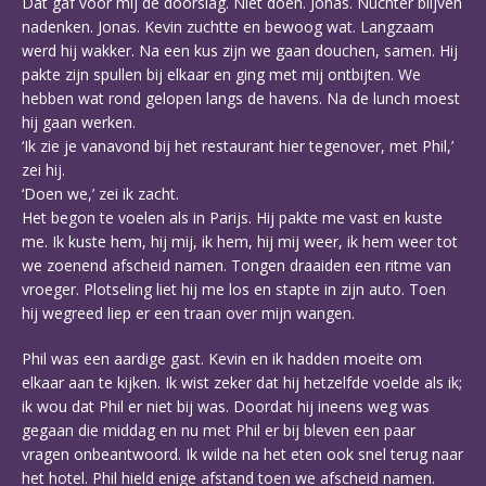
Dat gaf voor mij de doorslag. Niet doen. Jonas. Nuchter blijven
nadenken. Jonas. Kevin zuchtte en bewoog wat. Langzaam
werd hij wakker. Na een kus zijn we gaan douchen, samen. Hij
pakte zijn spullen bij elkaar en ging met mij ontbijten. We
hebben wat rond gelopen langs de havens. Na de lunch moest
hij gaan werken.
‘Ik zie je vanavond bij het restaurant hier tegenover, met Phil,’
zei hij.
‘Doen we,’ zei ik zacht.
Het begon te voelen als in Parijs. Hij pakte me vast en kuste
me. Ik kuste hem, hij mij, ik hem, hij mij weer, ik hem weer tot
we zoenend afscheid namen. Tongen draaiden een ritme van
vroeger. Plotseling liet hij me los en stapte in zijn auto. Toen
hij wegreed liep er een traan over mijn wangen.
Phil was een aardige gast. Kevin en ik hadden moeite om
elkaar aan te kijken. Ik wist zeker dat hij hetzelfde voelde als ik;
ik wou dat Phil er niet bij was. Doordat hij ineens weg was
gegaan die middag en nu met Phil er bij bleven een paar
vragen onbeantwoord. Ik wilde na het eten ook snel terug naar
het hotel. Phil hield enige afstand toen we afscheid namen.