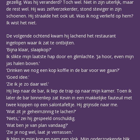
gezellig. Was hij veranderd? Toch wel. Niet in zijn uiterlijk, maar
de rest wel. Hij was zelfverzekerder, stond steviger in zijn
schoenen. Hij straalde het ook uit. Was ik nog verliefd op hem?
Ik wist het niet.
De volgende ochtend kwam hij lachend het restaurant
ingelopen waar ik zat te ontbijten.
‘Bijna klaar, slaapkop?’
Ik slikte mijn laatste hap door en glimlachte. ‘Ja hoor, even mijn
jas halen boven.’
‘Drinken we nog een kop koffie in de bar voor we gaan?’
‘Goed idee.’
‘Zie ik je zo daar wel.’
Hij liep naar de bar, ik liep de trap op naar mijn kamer. Toen ik
later de bar binnenliep zat Kevin in een makkelijke fauteuil met
twee koppen op een salontafeltje. Hij grijnsde naar me.
‘Wat zit je geheimzinnig te lachen?’
‘Niets,’ zei hij gespeeld onschuldig.
‘Wat ben je van plan vandaag?’
‘Zie je nog wel, laat je verrassen.’
Ik blies in mijn kop en nam een slok. Mijn onderzoekende blik