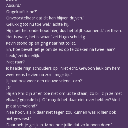
‘Absurd.’
‘Ongelooflijk he?’
‘Onvoorstelbaar dat dit kan blijven drijven.’
‘Gelukkig tot nu toe wel,’ lachte hij.
‘Hij doet het onderhoud hier, dus het blijft spannend,’ zei Kevin.
‘Het is waar, het is waar,’ zei Hugo schuldig.
Kevin stond op en ging naar het toilet.
‘En, hoe bevalt het je om de ex op te zoeken na twee jaar?’
‘Leuk,’ zei ik eerlijk.
‘Niet raar?’
Ik haalde mijn schouders op. ‘Niet echt. Gewoon leuk om hem
weer eens te zien na zo’n lange tijd.’
‘Jij had ook weer een nieuwe vriend toch?’
‘Ja.’
‘Hij en Phil zijn af en toe niet om uit te staan, zo blij zijn ze met
elkaar,’ grijnsde hij. ‘Of mag ik het daar niet over hebben? Vind
je dat vervelend?’
‘Nee hoor, als ik daar niet tegen zou kunnen was ik hier ook
niet geweest.’
‘Daar heb je gelijk in. Mooi hoe jullie dat zo kunnen doen.’