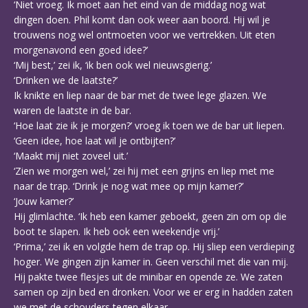
‘Niet vroeg. Ik moet aan het eind van de middag nog wat
dingen doen. Phil komt dan ook weer aan boord. Hij wil je
trouwens nog wel ontmoeten voor we vertrekken. Uit eten
morgenavond een goed idee?’
‘Mij best,’ zei ik, ‘ik ben ook wel nieuwsgierig.’
‘Drinken we de laatste?’
Ik knikte en liep naar de bar met de twee lege glazen. We
waren de laatste in de bar.
‘Hoe laat zie ik je morgen?’ vroeg ik toen we de bar uit liepen.
‘Geen idee, hoe laat wil je ontbijten?’
‘Maakt mij niet zoveel uit.’
‘Zien we morgen wel,’ zei hij met een grijns en liep met me
naar de trap. ‘Drink je nog wat mee op mijn kamer?’
‘Jouw kamer?’
Hij glimlachte. ‘Ik heb een kamer geboekt, geen zin om op die
boot te slapen. Ik heb ook een weekendje vrij.’
‘Prima,’ zei ik en volgde hem de trap op. Hij sliep een verdieping
hoger. We gingen zijn kamer in. Geen verschil met die van mij.
Hij pakte twee flesjes uit de minibar en opende ze. We zaten
samen op zijn bed en dronken. Voor we er erg in hadden zaten
we met de schouders tegen elkaar.