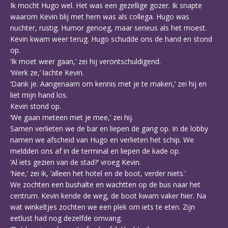
Ik mocht Hugo wel. Het was een gezellige gozer. Ik snapte
waarom Kevin blij met hem was als collega. Hugo was
nuchter, rustig. Humor genoeg, maar serieus als het moest.
Kevin kwam weer terug. Hugo schudde ons de hand en stond
op.
‘Ik moet weer gaan,’ zei hij verontschuldigend.
‘Werk ze,’ lachte Kevin.
‘Dank je. Aangenaam om kennis met je te maken,’ zei hij en
liet mijn hand los.
Kevin stond op.
‘We gaan meteen met je mee,’ zei hij.
Samen verlieten we de bar en liepen de gang op. In de lobby
namen we afscheid van Hugo en verlieten het schip. We
meldden ons af in de terminal en liepen de kade op.
‘Al iets gezien van de stad?’ vroeg Kevin.
‘Nee,’ zei ik, ‘alleen het hotel en de boot, verder niets.’
We zochten een bushalte en wachtten op de bus naar het
centrum. Kevin kende de weg, de boot kwam vaker hier. Na
wat winkeltjes zochten we een plek om iets te eten. Zijn
eetlust had nog dezelfde omvang.