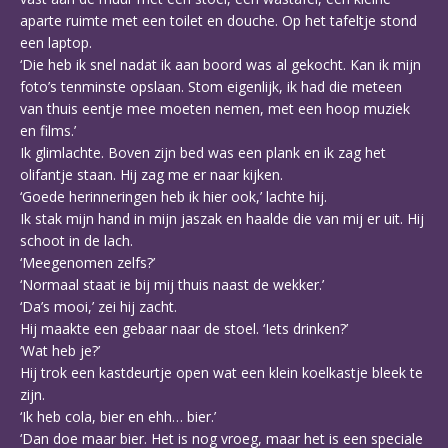
aparte ruimte met een toilet en douche. Op het tafeltje stond
een laptop.
‘Die heb ik snel nadat ik aan boord was al gekocht. Kan ik mijn
foto’s tenminste opslaan. Stom eigenlijk, ik had die meteen
van thuis eentje mee moeten nemen, met een hoop muziek
en films.’
Ik glimlachte. Boven zijn bed was een plank en ik zag het
olifantje staan. Hij zag me er naar kijken.
‘Goede herinneringen heb ik hier ook,’ lachte hij.
Ik stak mijn hand in mijn jaszak en haalde die van mij er uit. Hij
schoot in de lach.
‘Meegenomen zelfs?’
‘Normaal staat ie bij mij thuis naast de wekker.’
‘Da’s mooi,’ zei hij zacht.
Hij maakte een gebaar naar de stoel. ‘Iets drinken?’
‘Wat heb je?’
Hij trok een kastdeurtje open wat een klein koelkastje bleek te
zijn.
‘Ik heb cola, bier en ehh… bier.’
‘Dan doe maar bier. Het is nog vroeg, maar het is een speciale