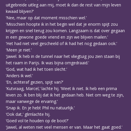
uitgebreide uitleg aan mij, moet ik dan de rest van mijn leven
kwaad blijven?’
‘Nee, maar op dat moment misschien wel.’
‘Misschien hoopte ik in het begin wel dat je enorm spijt zou
krijgen en snel terug zou komen. Langzaam is dat over gegaan
in een gewone goede vriend en zijn we blijven mailen.’
‘Het had niet veel gescheeld of ik had het nog gedaan ook.’
‘Meen je niet.’
‘Jawel. Ik heb in de tunnel naar het vliegtuig jou zien staan bij
het raam in Parijs. Ik was bijna omgedraaid.’
‘God, wat had ik het toen slecht.’
‘Anders ik wel.’
‘En, achteraf gezien, spijt van?’
‘Kutvraag, Marcel,’ lachte hij. ‘Weet ik niet. Ik heb een prima
leven zo. Ik ben blij dat ik het gedaan heb. Niet om weg te zijn,
maar vanwege de ervaring.’
‘Snap ik. En je hebt Phil nu natuurlijk.’
‘Ook dat,’ glimlachte hij.
‘Goed vol te houden op de boot?’
‘Jawel, al weten niet veel mensen er van. Maar het gaat goed.’