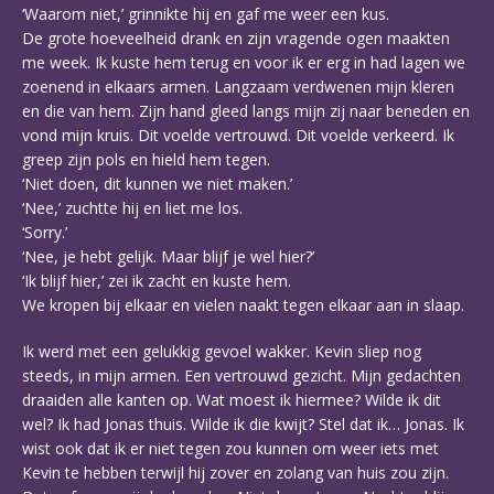
‘Waarom niet,’ grinnikte hij en gaf me weer een kus.
De grote hoeveelheid drank en zijn vragende ogen maakten
me week. Ik kuste hem terug en voor ik er erg in had lagen we
zoenend in elkaars armen. Langzaam verdwenen mijn kleren
en die van hem. Zijn hand gleed langs mijn zij naar beneden en
vond mijn kruis. Dit voelde vertrouwd. Dit voelde verkeerd. Ik
greep zijn pols en hield hem tegen.
‘Niet doen, dit kunnen we niet maken.’
‘Nee,’ zuchtte hij en liet me los.
‘Sorry.’
‘Nee, je hebt gelijk. Maar blijf je wel hier?’
‘Ik blijf hier,’ zei ik zacht en kuste hem.
We kropen bij elkaar en vielen naakt tegen elkaar aan in slaap.
Ik werd met een gelukkig gevoel wakker. Kevin sliep nog
steeds, in mijn armen. Een vertrouwd gezicht. Mijn gedachten
draaiden alle kanten op. Wat moest ik hiermee? Wilde ik dit
wel? Ik had Jonas thuis. Wilde ik die kwijt? Stel dat ik… Jonas. Ik
wist ook dat ik er niet tegen zou kunnen om weer iets met
Kevin te hebben terwijl hij zover en zolang van huis zou zijn.