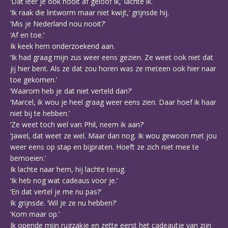
‘Dat leer je ook nooit af geloof ik,’ lachte ik.
‘Ik raak die lintworm maar niet kwijt,’ grijnsde hij.
‘Mis je Nederland nou nooit?’
‘Af en toe.’
Ik keek hem onderzoekend aan.
‘Ik had graag mijn zus weer eens gezien. Ze weet ook niet dat
jij hier bent. Als ze dat zou horen was ze meteen ook hier naar
toe gekomen.’
‘Waarom heb je dat niet verteld dan?’
‘Marcel, ik wou je heel graag weer eens zien. Daar hoef ik haar
niet bij te hebben.’
‘Ze weet toch wel van Phil, neem ik aan?’
‘Jawel, dat weet ze wel. Maar dan nog. Ik wou gewoon met jou
weer eens op stap en bijpraten. Hoeft ze zich niet mee te
bemoeien.’
Ik lachte naar hem, hij lachte terug.
‘Ik heb nog wat cadeaus voor je.’
‘En dat vertel je me nu pas?’
Ik grijnsde. ‘Wil je ze nu hebben?’
‘Kom maar op.’
Ik opende mijn rugzakje en zette eerst het cadeautje van zijn