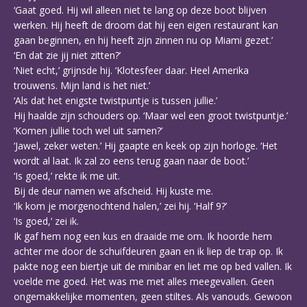
‘Gaat goed. Hij wil alleen niet te lang op deze boot blijven
werken. Hij heeft de droom dat hij een eigen restaurant kan
gaan beginnen, en hij heeft zijn zinnen nu op Miami gezet.’
‘En dat zie jij niet zitten?’
‘Niet echt,’ grijnsde hij. ‘Klotesfeer daar. Heel Amerika
trouwens. Mijn land is het niet.’
‘Als dat het enigste twistpuntje is tussen jullie.’
Hij haalde zijn schouders op. ‘Maar wel een groot twistpuntje.’
‘Komen jullie toch wel uit samen?’
‘Jawel, zeker weten.’ Hij gaapte en keek op zijn horloge. ‘Het
wordt al laat. Ik zal zo eens terug gaan naar de boot.’
‘Is goed,’ rekte ik me uit.
Bij de deur namen we afscheid. Hij kuste me.
‘Ik kom je morgenochtend halen,’ zei hij. ‘Half 9?’
‘Is goed,’ zei ik.
Ik gaf hem nog een kus en draaide me om. Ik hoorde hem
achter me door de schuifdeuren gaan en ik liep de trap op. Ik
pakte nog een biertje uit de minibar en liet me op bed vallen. Ik
voelde me goed. Het was me met alles meegevallen. Geen
ongemakkelijke momenten, geen stiltes. Als vanouds. Gewoon