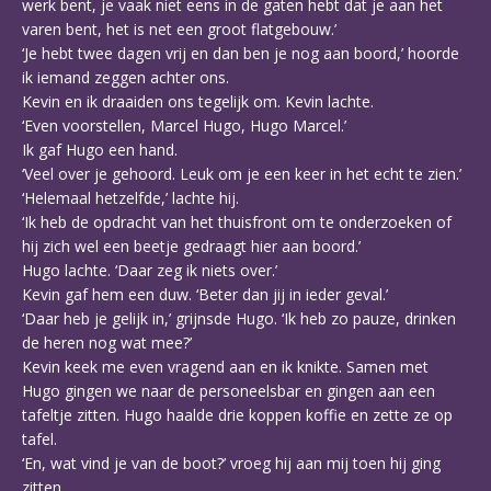
werk bent, je vaak niet eens in de gaten hebt dat je aan het
varen bent, het is net een groot flatgebouw.’
‘Je hebt twee dagen vrij en dan ben je nog aan boord,’ hoorde
ik iemand zeggen achter ons.
Kevin en ik draaiden ons tegelijk om. Kevin lachte.
‘Even voorstellen, Marcel Hugo, Hugo Marcel.’
Ik gaf Hugo een hand.
‘Veel over je gehoord. Leuk om je een keer in het echt te zien.’
‘Helemaal hetzelfde,’ lachte hij.
‘Ik heb de opdracht van het thuisfront om te onderzoeken of
hij zich wel een beetje gedraagt hier aan boord.’
Hugo lachte. ‘Daar zeg ik niets over.’
Kevin gaf hem een duw. ‘Beter dan jij in ieder geval.’
‘Daar heb je gelijk in,’ grijnsde Hugo. ‘Ik heb zo pauze, drinken
de heren nog wat mee?’
Kevin keek me even vragend aan en ik knikte. Samen met
Hugo gingen we naar de personeelsbar en gingen aan een
tafeltje zitten. Hugo haalde drie koppen koffie en zette ze op
tafel.
‘En, wat vind je van de boot?’ vroeg hij aan mij toen hij ging
zitten.