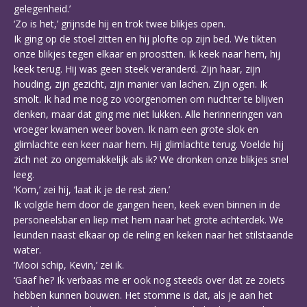
gelegenheid.’
‘Zo is het,’ grijnsde hij en trok twee blikjes open.
Ik ging op de stoel zitten en hij plofte op zijn bed. We tikten
onze blikjes tegen elkaar en proostten. Ik keek naar hem, hij
keek terug. Hij was geen steek veranderd. Zijn haar, zijn
houding, zijn gezicht, zijn manier van lachen. Zijn ogen. Ik
smolt. Ik had me nog zo voorgenomen om nuchter te blijven
denken, maar dat ging me niet lukken. Alle herinneringen van
vroeger kwamen weer boven. Ik nam een grote slok en
glimlachte een keer naar hem. Hij glimlachte terug. Voelde hij
zich net zo ongemakkelijk als ik? We dronken onze blikjes snel
leeg.
‘Kom,’ zei hij, ‘laat ik je de rest zien.’
Ik volgde hem door de gangen heen, keek even binnen in de
personeelsbar en liep met hem naar het grote achterdek. We
leunden naast elkaar op de reling en keken naar het stilstaande
water.
‘Mooi schip, Kevin,’ zei ik.
‘Gaaf he? Ik verbaas me er ook nog steeds over dat ze zoiets
hebben kunnen bouwen. Het stomme is dat, als je aan het