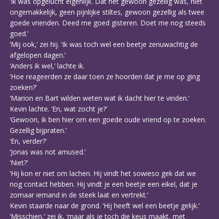
‘Ik was opgelucht eigenlijk. Dat het gewoon gezellig was, niet
ongemakkelijk, geen pijnlijke stiltes, gewoon gezellig als twee
goede vrienden. Deed me goed gisteren. Doet me nog steeds
goed.’
‘Mij ook,’ zei hij. ‘Ik was toch wel een beetje zenuwachtig de
afgelopen dagen.’
‘Anders ik wel,’ lachte ik.
‘Hoe reageerden ze daar toen ze hoorden dat je me op ging
zoeken?’
‘Marion en Bart wilden weten wat ik dacht hier te vinden.’
Kevin lachte. ‘En, wat zocht je?’
‘Gewoon, ik ben hier om een goede oude vriend op te zoeken.
Gezellig bijpraten.’
‘En, verder?’
‘Jonas was not amused.’
‘Niet?’
‘Hij kon er niet om lachen. Hij vindt het sowieso gek dat we
nog contact hebben. Hij vindt je een beetje een eikel, dat je
zomaar iemand in de steek laat en vertrekt.’
Kevin staarde naar de grond. ‘Hij heeft wel een beetje gelijk.’
‘Misschien,’ zei ik, ‘maar als je toch die keus maakt, met