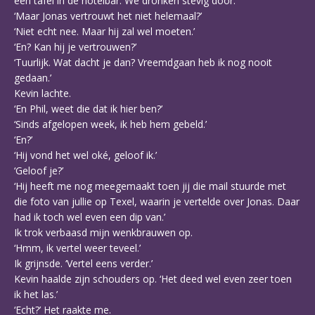
een tafel in de hotelbar. We dronken stevig door.
‘Maar Jonas vertrouwt het niet helemaal?’
‘Niet echt nee. Maar hij zal wel moeten.’
‘En? Kan hij je vertrouwen?’
‘Tuurlijk. Wat dacht je dan? Vreemdgaan heb ik nog nooit
gedaan.’
Kevin lachte.
‘En Phil, weet die dat ik hier ben?’
‘Sinds afgelopen week, ik heb hem gebeld.’
‘En?’
‘Hij vond het wel oké, geloof ik.’
‘Geloof je?’
‘Hij heeft me nog meegemaakt toen jij die mail stuurde met
die foto van jullie op Texel, waarin je vertelde over Jonas. Daar
had ik toch wel even een dip van.’
Ik trok verbaasd mijn wenkbrauwen op.
‘Hmm, ik vertel weer teveel.’
Ik grijnsde. ‘Vertel eens verder.’
Kevin haalde zijn schouders op. ‘Het deed wel even zeer toen
ik het las.’
‘Echt?’ Het raakte me.