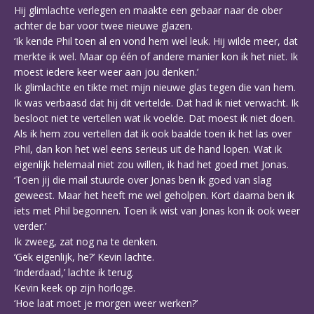
Hij glimlachte verlegen en maakte een gebaar naar de ober
achter de bar voor twee nieuwe glazen.
‘Ik kende Phil toen al en vond hem wel leuk. Hij wilde meer, dat
merkte ik wel. Maar op één of andere manier kon ik het niet. Ik
moest iedere keer weer aan jou denken.’
Ik glimlachte en tikte met mijn nieuwe glas tegen die van hem.
Ik was verbaasd dat hij dit vertelde. Dat had ik niet verwacht. Ik
besloot niet te vertellen wat ik voelde. Dat moest ik niet doen.
Als ik hem zou vertellen dat ik ook baalde toen ik het las over
Phil, dan kon het wel eens serieus uit de hand lopen. Wat ik
eigenlijk helemaal niet zou willen, ik had het goed met Jonas.
‘Toen jij die mail stuurde over Jonas ben ik goed van slag
geweest. Maar het heeft me wel geholpen. Kort daarna ben ik
iets met Phil begonnen. Toen ik wist van Jonas kon ik ook weer
verder.’
Ik zweeg, zat nog na te denken.
‘Gek eigenlijk, he?’ Kevin lachte.
‘Inderdaad,’ lachte ik terug.
Kevin keek op zijn horloge.
‘Hoe laat moet je morgen weer werken?’