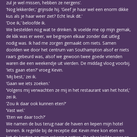
zul je wel missen, hebben ze nergens’.
‘Nog lekkerder,’ grijnsde hij. ‘Geef je haar wel een enorm dikke
kus als je haar weer ziet? Echt leuk dit.’
‘Doe ik,’ beloofde ik.
We bestelden nog wat te drinken. Ik voelde me op mijn gemak,
de klik was er weer, we begrepen elkaar zonder dat uitleg
nodig was. Ik had me zorgen gemaakt om niets. Samen
doolden we door het centrum van Southampton alsof er niets
raars gebeurd was, alsof we gewoon twee goede vrienden
waren die een weekendje uit vierden. De middag vloog voorbij.
‘Iets gaan eten?’ vroeg Kevin.
‘Mij best,’ zei ik.
‘Gaan we iets zoeken.’
‘Volgens mij verwachten ze mij in het restaurant van het hotel,’
zei ik.
‘Zou ik daar ook kunnen eten?’
‘Vast wel.’
‘Eten we daar toch?’
We namen de bus terug naar de haven en liepen mijn hotel
binnen. Ik regelde bij de receptie dat Kevin mee kon eten en