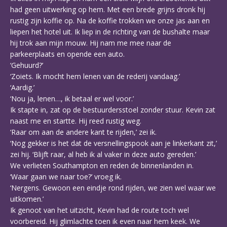
had geen uitwerking op hem. Met een brede grijns dronk hij
rustig zijn koffie op. Na de koffie trokken we onze jas aan en
liepen het hotel uit. Ik liep in de richting van de bushalte maar
hij trok aan mijn mouw. Hij nam me mee naar de
parkeerplaats en opende een auto.
‘Gehuurd?’
‘Zoiets. Ik mocht hem lenen van de rederij vandaag.’
‘Aardig.’
‘Nou ja, lenen…, ik betaal er wel voor.’
Ik stapte in, zat op de bestuurdersstoel zonder stuur. Kevin zat
naast me en startte. Hij reed rustig weg.
‘Raar om aan de andere kant te rijden,’ zei ik.
‘Nog gekker is het dat de versnellingspook aan je linkerkant zit,’
zei hij. ‘Blijft raar, al heb ik al vaker in deze auto gereden.’
We verlieten Southampton en reden de binnenlanden in.
‘Waar gaan we naar toe?’ vroeg ik.
‘Nergens. Gewoon een eindje rond rijden, we zien wel waar we
uitkomen.’
Ik genoot van het uitzicht, Kevin had de route toch wel
voorbereid. Hij glimlachte toen ik even naar hem keek. We