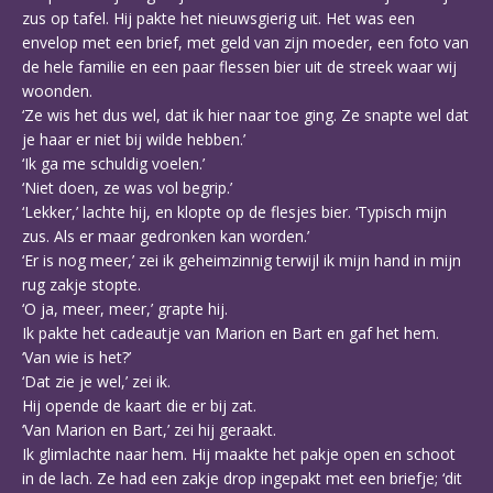
zus op tafel. Hij pakte het nieuwsgierig uit. Het was een
envelop met een brief, met geld van zijn moeder, een foto van
de hele familie en een paar flessen bier uit de streek waar wij
woonden.
‘Ze wis het dus wel, dat ik hier naar toe ging. Ze snapte wel dat
je haar er niet bij wilde hebben.’
‘Ik ga me schuldig voelen.’
‘Niet doen, ze was vol begrip.’
‘Lekker,’ lachte hij, en klopte op de flesjes bier. ‘Typisch mijn
zus. Als er maar gedronken kan worden.’
‘Er is nog meer,’ zei ik geheimzinnig terwijl ik mijn hand in mijn
rug zakje stopte.
‘O ja, meer, meer,’ grapte hij.
Ik pakte het cadeautje van Marion en Bart en gaf het hem.
‘Van wie is het?’
‘Dat zie je wel,’ zei ik.
Hij opende de kaart die er bij zat.
‘Van Marion en Bart,’ zei hij geraakt.
Ik glimlachte naar hem. Hij maakte het pakje open en schoot
in de lach. Ze had een zakje drop ingepakt met een briefje; ‘dit