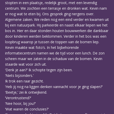
stopten in een plaatsje, redelijk groot, met een levendig
centrum. We zochten een terrasje en dronken wat. Kevin nam
er nog wat te eten bij. Ons gesprek ging nergens over.
Algemene zaken. We reden nog een eind verder en kwamen uit
bij een natuurpark. Hij parkeerde en naast elkaar liepen we het
bos in. Hier en daar stonden houten bouwwerken die dankbaar
door kinderen werden beklommen. Verder in het bos was een
loopbrug waarop je tussen de toppen van de bomen liep.
Kevin maakte wat foto’s. In het bijbehorende
informatiecentrum namen we de tijd voor een lunch. De zon
scheen maar we zaten in de schaduw van de bomen. Kevin
staarde wat voor zich uit.
‘Denk je aan?’ Ik schopte tegen zijn been.
‘Niets bijzonders.’
Ik trok een raar gezicht.
‘Heb jij nog na liggen denken vannacht voor je ging slapen?’
‘Beetje,’ zei ik ontwijkend.
‘Verontrustend?’
‘Nee hoor, bij jou?’
‘Wat waren de conclusies?’