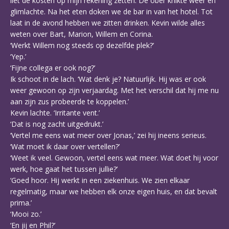
liet de kosten op mijn rekening zetten. De ober knikte weer en
glimlachte. Na het eten doken we de bar in van het hotel. Tot
laat in de avond hebben we zitten drinken. Kevin wilde alles
weten over Bart, Marion, Willem en Corina.
‘Werkt Willem nog steeds op dezelfde plek?’
‘Yep.’
‘Fijne collega er ook nog?’
Ik schoot in de lach. ‘Wat denk je? Natuurlijk. Hij was er ook
weer gewoon op zijn verjaardag. Met het verschil dat hij me nu
aan zijn zus probeerde te koppelen.’
Kevin lachte. ‘Irritante vent.’
‘Dat is nog zacht uitgedrukt.’
‘Vertel me eens wat meer over Jonas,’ zei hij ineens serieus.
‘Wat moet ik daar over vertellen?’
‘Weet ik veel. Gewoon, vertel eens wat meer. Wat doet hij voor
werk, hoe gaat het tussen jullie?’
‘Goed hoor. Hij werkt in een ziekenhuis. We zien elkaar
regelmatig, maar we hebben elk onze eigen huis, en dat bevalt
prima.’
‘Mooi zo.’
‘En jij en Phil?’