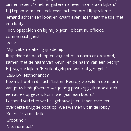
binnen liepen, ‘ik heb er gisteren al even naar staan kijken.’
Hij liep voor me en keek even lachend om. Hij sprak met
iemand achter een loket en kwam even later naar me toe met
een badge.
‘Hier, opspelden en bij mij blijven. Je bent nu officieel
commercial guest.’
‘Wat?’
‘Mijn zakenrelatie,’ grijnsde hij.
Ik speldde de batch op en zag dat mijn naam er op stond,
samen met de naam van Kevin, en de naam van een bedrijf.
Hij zag me kijken. ‘Heb ik afgelopen week al geregeld.’
‘L&B BV, Netherlands?’
Kevin schoot in de lach. ‘List en Bedrog. Ze wilden de naam
van jouw bedrijf weten. Als je nog post krijgt, ik moest ook
een adres opgeven. Kom, we gaan aan boord.’
Lachend verlieten we het gebouwtje en liepen over een
overdekte brug de boot op. We kwamen uit in de lobby.
‘Kolere,’ stamelde ik.
‘Groot he?’
‘Niet normaal.’