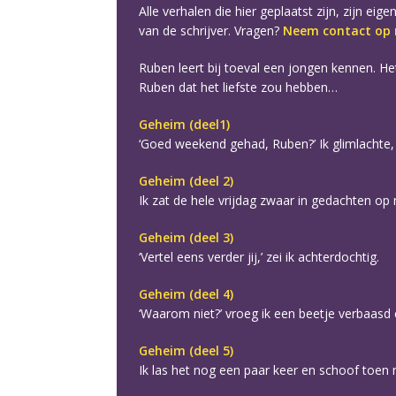
Alle verhalen die hier geplaatst zijn, zijn 
van de schrijver. Vragen?
Neem contact op m
Ruben leert bij toeval een jongen kennen. Het 
Ruben dat het liefste zou hebben…
Geheim (deel1)
‘Goed weekend gehad, Ruben?’ Ik glimlachte, 
Geheim (deel 2)
Ik zat de hele vrijdag zwaar in gedachten op
Geheim (deel 3)
‘Vertel eens verder jij,’ zei ik achterdochtig.
Geheim (deel 4)
‘Waarom niet?’ vroeg ik een beetje verbaasd en
Geheim (deel 5)
Ik las het nog een paar keer en schoof toen 