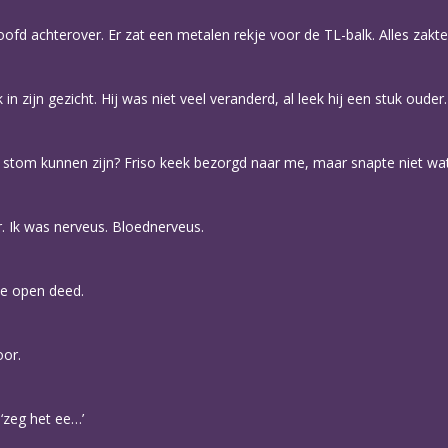
oofd achterover. Er zat een metalen rekje voor de TL-balk. Alles zakte
n zijn gezicht. Hij was niet veel veranderd, al leek hij een stuk ouder.
o stom kunnen zijn? Friso keek bezorgd naar me, maar snapte niet wa
. Ik was nerveus. Bloednerveus.
me open deed.
oor.
 ‘zeg het ee…’