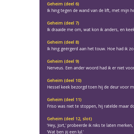
Geheim (deel 6)
Ik hing tegen de wand van de lift, met mijn h
Geheim (deel 7)
Ik draaide me om, wat kon ik anders, en keek i
Geheim (deel 8)
Ik hing geërgerd aan het touw. Hoe had ik z
Geheim (deel 9)
Nerveus. Een ander woord had ik er niet voor
Geheim (deel 10)
Hessel keek bezorgd toen hij de deur voor 
Geheim (deel 11)
Friso was niet te stoppen, hij ratelde maar d
Geheim (deel 12, slot)
‘Hey, Jort,’ probeerde ik niks te laten merken,
‘Wat ben jij een lul.’