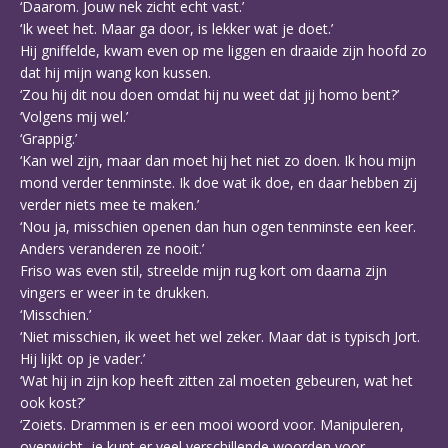
‘Daarom. Jouw nek zicht echt vast.’
‘Ik weet het. Maar ga door, is lekker wat je doet.’
Hij gniffelde, kwam even op me liggen en draaide zijn hoofd zo
dat hij mijn wang kon kussen.
‘Zou hij dit nou doen omdat hij nu weet dat jij homo bent?’
‘Volgens mij wel.’
‘Grappig.’
‘Kan wel zijn, maar dan moet hij het niet zo doen. Ik hou mijn
mond verder tenminste. Ik doe wat ik doe, en daar hebben zij
verder niets mee te maken.’
‘Nou ja, misschien openen dan hun ogen tenminste een keer.
Anders veranderen ze nooit.’
Friso was even stil, streelde mijn rug kort om daarna zijn
vingers er weer in te drukken.
‘Misschien.’
‘Niet misschien, ik weet het wel zeker. Maar dat is typisch Jort.
Hij lijkt op je vader.’
‘Wat hij in zijn kop heeft zitten zal moeten gebeuren, wat het
ook kost?’
‘Zoiets. Drammen is er een mooi woord voor. Manipuleren,
overwicht, je kunt er veel verschillende woorden voor