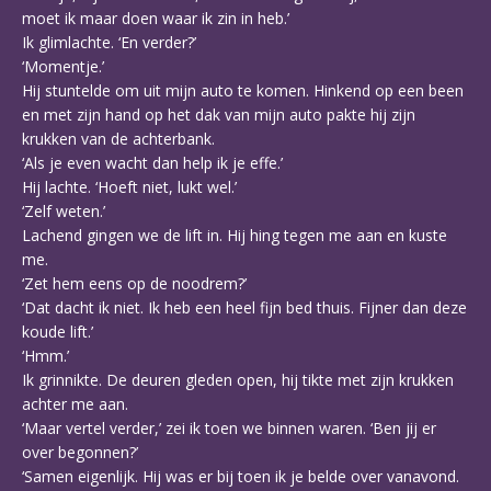
moet ik maar doen waar ik zin in heb.’
Ik glimlachte. ‘En verder?’
‘Momentje.’
Hij stuntelde om uit mijn auto te komen. Hinkend op een been
en met zijn hand op het dak van mijn auto pakte hij zijn
krukken van de achterbank.
‘Als je even wacht dan help ik je effe.’
Hij lachte. ‘Hoeft niet, lukt wel.’
‘Zelf weten.’
Lachend gingen we de lift in. Hij hing tegen me aan en kuste
me.
‘Zet hem eens op de noodrem?’
‘Dat dacht ik niet. Ik heb een heel fijn bed thuis. Fijner dan deze
koude lift.’
‘Hmm.’
Ik grinnikte. De deuren gleden open, hij tikte met zijn krukken
achter me aan.
‘Maar vertel verder,’ zei ik toen we binnen waren. ‘Ben jij er
over begonnen?’
‘Samen eigenlijk. Hij was er bij toen ik je belde over vanavond.