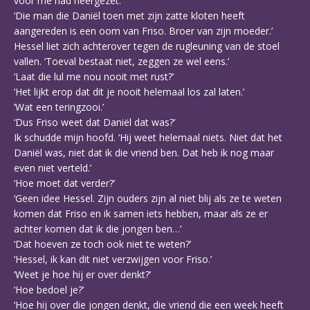
voor me had neergezet.
‘Die man die Daniël toen met zijn zatte kloten heeft
aangereden is een oom van Friso. Broer van zijn moeder.’
Hessel liet zich achterover tegen de rugleuning van de stoel
vallen. ‘Toeval bestaat niet, zeggen ze wel eens.’
‘Laat die lul me nou nooit met rust?’
‘Het lijkt erop dat dit je nooit helemaal los zal laten.’
‘Wat een teringzooi.’
‘Dus Friso weet dat Daniël dat was?’
Ik schudde mijn hoofd. ‘Hij weet helemaal niets. Niet dat het
Daniël was, niet dat ik die vriend ben. Dat heb ik nog maar
even niet verteld.’
‘Hoe moet dat verder?’
‘Geen idee Hessel. Zijn ouders zijn al niet blij als ze te weten
komen dat Friso en ik samen iets hebben, maar als ze er
achter komen dat ik die jongen ben…’
‘Dat hoeven ze toch ook niet te weten?’
‘Hessel, ik kan dit niet verzwijgen voor Friso.’
‘Weet je hoe hij er over denkt?’
‘Hoe bedoel je?’
‘Hoe hij over die jongen denkt, die vriend die een week heeft