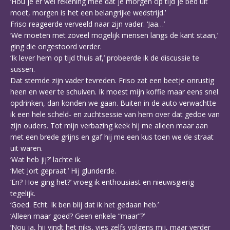
‘Hou je er wel rekening mee dat je morgen op tijd je bed uit
moet, morgen is het een belangrijke wedstrijd.’
Friso reageerde verveeld naar zijn vader. ‘Jaa…’
‘We moeten met zoveel mogelijk mensen langs de kant staan,’
ging die ongestoord verder.
‘Ik lever hem op tijd thuis af,’ probeerde ik de discussie te
sussen.
Dat stemde zijn vader tevreden. Friso zat een beetje onrustig
heen en weer te schuiven. Ik moest mijn koffie maar eens snel
opdrinken, dan konden we gaan. Buiten in de auto verwachtte
ik een hele scheld- en zuchtsessie van hem over dat gedoe van
zijn ouders. Tot mijn verbazing keek hij me alleen maar aan
met een brede grijns en gaf hij me een kus toen we de straat
uit waren.
‘Wat heb jij?’ lachte ik.
‘Met Jort gepraat.’ Hij glunderde.
‘En? Hoe ging het?’ vroeg ik enthousiast en nieuwsgierig
tegelijk.
‘Goed. Echt. Ik ben blij dat ik het gedaan heb.’
‘Alleen maar goed? Geen enkele “maar”?’
‘Nou ja, hij vindt het niks, vies zelfs volgens mij, maar verder