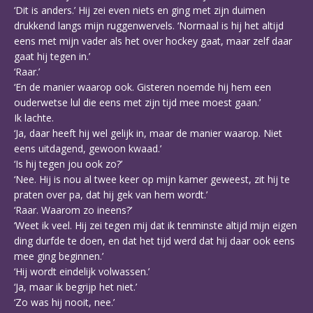
‘Dit is anders.’ Hij zei even niets en ging met zijn duimen
drukkend langs mijn ruggenwervels. ‘Normaal is hij het altijd
eens met mijn vader als het over hockey gaat, maar zelf daar
gaat hij tegen in.’
‘Raar.’
‘En de manier waarop ook. Gisteren noemde hij hem een
ouderwetse lul die eens met zijn tijd mee moest gaan.’
Ik lachte.
‘Ja, daar heeft hij wel gelijk in, maar de manier waarop. Niet
eens uitdagend, gewoon kwaad.’
‘Is hij tegen jou ook zo?’
‘Nee. Hij is nou al twee keer op mijn kamer geweest, zit hij te
praten over pa, dat hij gek van hem wordt.’
‘Raar. Waarom zo ineens?’
‘Weet ik veel. Hij zei tegen mij dat ik tenminste altijd mijn eigen
ding durfde te doen, en dat het tijd werd dat hij daar ook eens
mee ging beginnen.’
‘Hij wordt eindelijk volwassen.’
‘Ja, maar ik begrijp het niet.’
‘Zo was hij nooit, nee.’