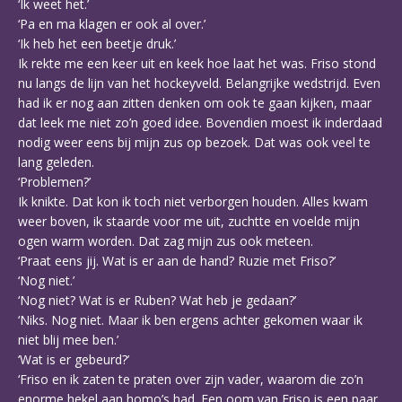
‘Ik weet het.’
‘Pa en ma klagen er ook al over.’
‘Ik heb het een beetje druk.’
Ik rekte me een keer uit en keek hoe laat het was. Friso stond
nu langs de lijn van het hockeyveld. Belangrijke wedstrijd. Even
had ik er nog aan zitten denken om ook te gaan kijken, maar
dat leek me niet zo’n goed idee. Bovendien moest ik inderdaad
nodig weer eens bij mijn zus op bezoek. Dat was ook veel te
lang geleden.
‘Problemen?’
Ik knikte. Dat kon ik toch niet verborgen houden. Alles kwam
weer boven, ik staarde voor me uit, zuchtte en voelde mijn
ogen warm worden. Dat zag mijn zus ook meteen.
‘Praat eens jij. Wat is er aan de hand? Ruzie met Friso?’
‘Nog niet.’
‘Nog niet? Wat is er Ruben? Wat heb je gedaan?’
‘Niks. Nog niet. Maar ik ben ergens achter gekomen waar ik
niet blij mee ben.’
‘Wat is er gebeurd?’
‘Friso en ik zaten te praten over zijn vader, waarom die zo’n
enorme hekel aan homo’s had. Een oom van Friso is een paar