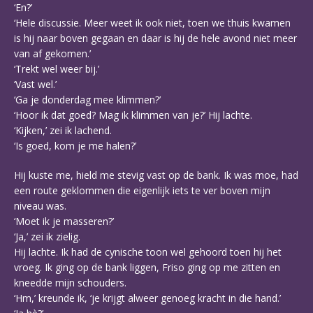
‘En?’
‘Hele discussie. Meer weet ik ook niet, toen we thuis kwamen
is hij naar boven gegaan en daar is hij de hele avond niet meer
van af gekomen.’
‘Trekt wel weer bij.’
‘Vast wel.’
‘Ga je donderdag mee klimmen?’
‘Hoor ik dat goed? Mag ik klimmen van je?’ Hij lachte.
‘Kijken,’ zei ik lachend.
‘Is goed, kom je me halen?’
Hij kuste me, hield me stevig vast op de bank. Ik was moe, had
een route geklommen die eigenlijk iets te ver boven mijn
niveau was.
‘Moet ik je masseren?’
‘Ja,’ zei ik zielig.
Hij lachte. Ik had de cynische toon wel gehoord toen hij het
vroeg. Ik ging op de bank liggen, Friso ging op me zitten en
kneedde mijn schouders.
‘Hm,’ kreunde ik, ‘je krijgt alweer genoeg kracht in die hand.’