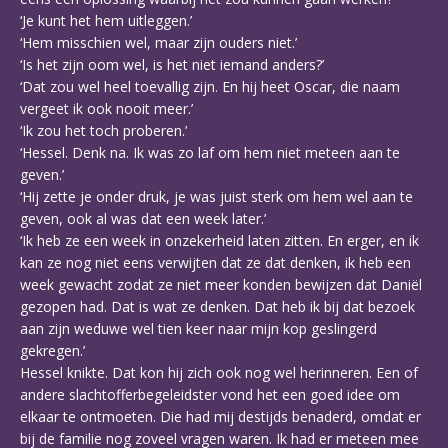
‘Je kunt het hem uitleggen.’
‘Hem misschien wel, maar zijn ouders niet.’
‘Is het zijn oom wel, is het niet iemand anders?’
‘Dat zou wel heel toevallig zijn. En hij heet Oscar, die naam
vergeet ik ook nooit meer.’
‘Ik zou het toch proberen.’
‘Hessel. Denk na. Ik was zo laf om hem niet meteen aan te
geven.’
‘Hij zette je onder druk, je was juist sterk om hem wel aan te
geven, ook al was dat een week later.’
‘Ik heb ze een week in onzekerheid laten zitten. En erger, en ik
kan ze nog niet eens verwijten dat ze dat denken, ik heb een
week gewacht zodat ze niet meer konden bewijzen dat Daniël
gezopen had. Dat is wat ze denken. Dat heb ik bij dat bezoek
aan zijn weduwe wel tien keer naar mijn kop geslingerd
gekregen.’
Hessel knikte. Dat kon hij zich ook nog wel herinneren. Een of
andere slachtofferbegeleidster vond het een goed idee om
elkaar te ontmoeten. Die had mij destijds benaderd, omdat er
bij de familie nog zoveel vragen waren. Ik had er meteen mee