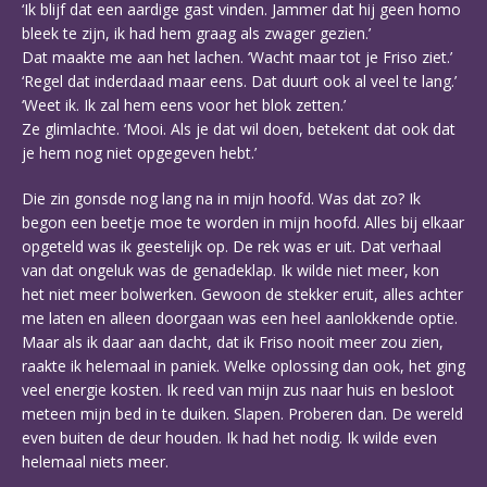
‘Ik blijf dat een aardige gast vinden. Jammer dat hij geen homo
bleek te zijn, ik had hem graag als zwager gezien.’
Dat maakte me aan het lachen. ‘Wacht maar tot je Friso ziet.’
‘Regel dat inderdaad maar eens. Dat duurt ook al veel te lang.’
‘Weet ik. Ik zal hem eens voor het blok zetten.’
Ze glimlachte. ‘Mooi. Als je dat wil doen, betekent dat ook dat
je hem nog niet opgegeven hebt.’
Die zin gonsde nog lang na in mijn hoofd. Was dat zo? Ik
begon een beetje moe te worden in mijn hoofd. Alles bij elkaar
opgeteld was ik geestelijk op. De rek was er uit. Dat verhaal
van dat ongeluk was de genadeklap. Ik wilde niet meer, kon
het niet meer bolwerken. Gewoon de stekker eruit, alles achter
me laten en alleen doorgaan was een heel aanlokkende optie.
Maar als ik daar aan dacht, dat ik Friso nooit meer zou zien,
raakte ik helemaal in paniek. Welke oplossing dan ook, het ging
veel energie kosten. Ik reed van mijn zus naar huis en besloot
meteen mijn bed in te duiken. Slapen. Proberen dan. De wereld
even buiten de deur houden. Ik had het nodig. Ik wilde even
helemaal niets meer.