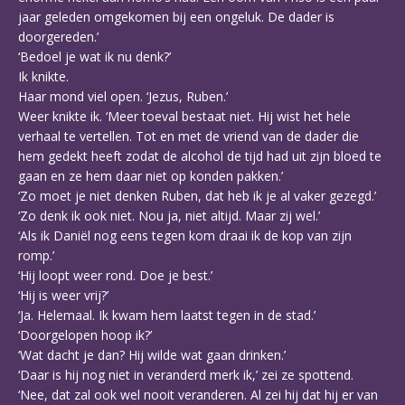
jaar geleden omgekomen bij een ongeluk. De dader is
doorgereden.’
‘Bedoel je wat ik nu denk?’
Ik knikte.
Haar mond viel open. ‘Jezus, Ruben.’
Weer knikte ik. ‘Meer toeval bestaat niet. Hij wist het hele
verhaal te vertellen. Tot en met de vriend van de dader die
hem gedekt heeft zodat de alcohol de tijd had uit zijn bloed te
gaan en ze hem daar niet op konden pakken.’
‘Zo moet je niet denken Ruben, dat heb ik je al vaker gezegd.’
‘Zo denk ik ook niet. Nou ja, niet altijd. Maar zij wel.’
‘Als ik Daniël nog eens tegen kom draai ik de kop van zijn
romp.’
‘Hij loopt weer rond. Doe je best.’
‘Hij is weer vrij?’
‘Ja. Helemaal. Ik kwam hem laatst tegen in de stad.’
‘Doorgelopen hoop ik?’
‘Wat dacht je dan? Hij wilde wat gaan drinken.’
‘Daar is hij nog niet in veranderd merk ik,’ zei ze spottend.
‘Nee, dat zal ook wel nooit veranderen. Al zei hij dat hij er van