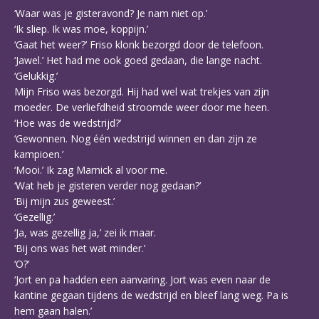
‘Waar was je gisteravond? Je nam niet op.’
‘Ik sliep. Ik was moe, koppijn.’
‘Gaat het weer?’ Friso klonk bezorgd door de telefoon.
‘Jawel.’ Het had me ook goed gedaan, die lange nacht.
‘Gelukkig.’
Mijn Friso was bezorgd. Hij had wel wat trekjes van zijn
moeder. De verliefdheid stroomde weer door me heen.
‘Hoe was de wedstrijd?’
‘Gewonnen. Nog één wedstrijd winnen en dan zijn ze
kampioen.’
‘Mooi.’ Ik zag Marnick al voor me.
‘Wat heb je gisteren verder nog gedaan?’
‘Bij mijn zus geweest.’
‘Gezellig.’
‘Ja, was gezellig ja,’ zei ik maar.
‘Bij ons was het wat minder.’
‘O?’
‘Jort en pa hadden een aanvaring. Jort was even naar de
kantine gegaan tijdens de wedstrijd en bleef lang weg. Pa is
hem gaan halen.’