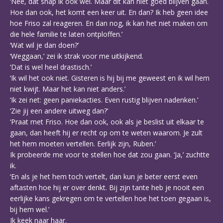
‘Nee, dat snap ik ook wel. Maar dit kan niet goed blijven gaan.
Hoe dan ook, het komt een keer uit. En dan? Ik heb geen idee
hoe Friso zal reageren. En dan nog, ik kan het niet maken om
die hele familie te laten ontploffen.’
‘Wat wil je dan doen?’
‘Weggaan,’ zei ik strak voor me uitkijkend.
‘Dat is wel heel drastisch.’
‘Ik wil het ook niet. Gisteren is hij bij me geweest en ik wil hem
niet kwijt. Maar het kan niet anders.’
‘Ik zei net: geen paniekacties. Even rustig blijven nadenken.’
‘Zie jij een andere uitweg dan?’
‘Praat met Friso. Hoe dan ook, ook als je beslist uit elkaar te
gaan, dan heeft hij er recht op om te weten waarom. Je zult
het hem moeten vertellen. Eerlijk zijn, Ruben.’
Ik probeerde me voor te stellen hoe dat zou gaan. ‘Ja,’ zuchtte
ik.
‘En als je het hem toch vertelt, dan kun je beter eerst even
aftasten hoe hij er over denkt. Bij zijn tante heb je nooit een
eerlijke kans gekregen om te vertellen hoe het toen gegaan is,
bij hem wel.’
Ik keek naar haar.