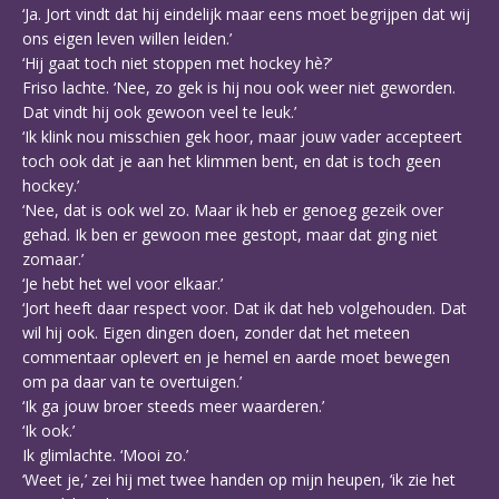
‘Ja. Jort vindt dat hij eindelijk maar eens moet begrijpen dat wij
ons eigen leven willen leiden.’
‘Hij gaat toch niet stoppen met hockey hè?’
Friso lachte. ‘Nee, zo gek is hij nou ook weer niet geworden.
Dat vindt hij ook gewoon veel te leuk.’
‘Ik klink nou misschien gek hoor, maar jouw vader accepteert
toch ook dat je aan het klimmen bent, en dat is toch geen
hockey.’
‘Nee, dat is ook wel zo. Maar ik heb er genoeg gezeik over
gehad. Ik ben er gewoon mee gestopt, maar dat ging niet
zomaar.’
‘Je hebt het wel voor elkaar.’
‘Jort heeft daar respect voor. Dat ik dat heb volgehouden. Dat
wil hij ook. Eigen dingen doen, zonder dat het meteen
commentaar oplevert en je hemel en aarde moet bewegen
om pa daar van te overtuigen.’
‘Ik ga jouw broer steeds meer waarderen.’
‘Ik ook.’
Ik glimlachte. ‘Mooi zo.’
‘Weet je,’ zei hij met twee handen op mijn heupen, ‘ik zie het