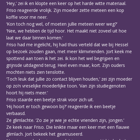
‘Hey,’ zei ik en klopte een keer op het harde witte materiaal.
Friso reageerde vrolijk. Zijn moeder zette meteen een kop
koffie voor me neer.
‘Kon toch nog wel, of moeten jullie meteen weer weg?’
‘Nee, we hebben de tijd hoor. Het maakt niet zoveel uit hoe
laat we daar binnen komen.’
Friso had me ingelicht, hij had thuis verteld dat we bij Hessel
op bezoek zouden gaan, met meer klimvrienden. Jort keek me
spottend aan toen ik het zei. Ik kon het wel begrijpen en
grijnsde uitdagend terug. Heel even maar, kort. Zijn ouders
mochten niets zien tenslotte.
‘Toch leuk dat jullie zo contact blijven houden,’ zei zijn moeder
op zo’n vreselijke moederlijke toon. ‘Van zijn studiegenoten
hoort hij niets meer.’
Friso staarde een beetje strak voor zich uit.
‘Hij hoort er toch gewoon bij?’ reageerde ik een beetje
verbaasd.
Ze glimlachte. ‘Zo zie je wie je echte vrienden zijn, jongen.’
Ze keek naar Friso. Die knikte maar een keer met een flauwe
glimlach. Jort bekeek het geamuseerd.