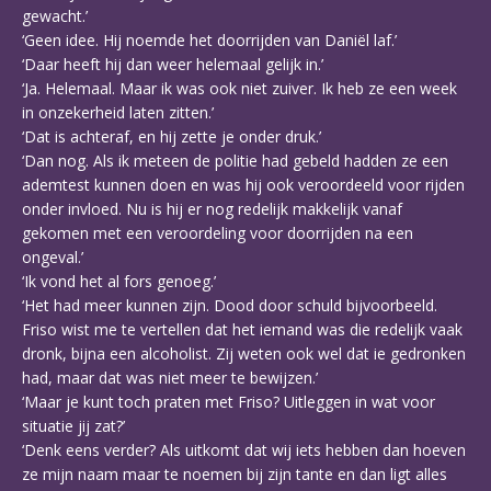
gewacht.’
‘Geen idee. Hij noemde het doorrijden van Daniël laf.’
‘Daar heeft hij dan weer helemaal gelijk in.’
‘Ja. Helemaal. Maar ik was ook niet zuiver. Ik heb ze een week
in onzekerheid laten zitten.’
‘Dat is achteraf, en hij zette je onder druk.’
‘Dan nog. Als ik meteen de politie had gebeld hadden ze een
ademtest kunnen doen en was hij ook veroordeeld voor rijden
onder invloed. Nu is hij er nog redelijk makkelijk vanaf
gekomen met een veroordeling voor doorrijden na een
ongeval.’
‘Ik vond het al fors genoeg.’
‘Het had meer kunnen zijn. Dood door schuld bijvoorbeeld.
Friso wist me te vertellen dat het iemand was die redelijk vaak
dronk, bijna een alcoholist. Zij weten ook wel dat ie gedronken
had, maar dat was niet meer te bewijzen.’
‘Maar je kunt toch praten met Friso? Uitleggen in wat voor
situatie jij zat?’
‘Denk eens verder? Als uitkomt dat wij iets hebben dan hoeven
ze mijn naam maar te noemen bij zijn tante en dan ligt alles