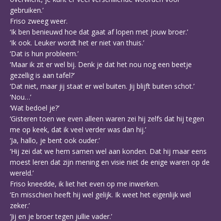
gebruiken.’
Friso zweeg weer.
‘Ik ben benieuwd hoe dat gaat af lopen met jouw broer.’
‘Ik ook. Leuker wordt het er niet van thuis.’
‘Dat is hun probleem.’
‘Maar ik zit er wel bij. Denk je dat het nou nog een beetje
gezellig is aan tafel?’
‘Dat niet, maar jij staat er wel buiten. Jij blijft buiten schot.’
‘Nou…’
‘Wat bedoel je?’
‘Gisteren toen we even alleen waren zei hij zelfs dat hij tegen
me op keek, dat ik veel verder was dan hij.’
‘Ja, hallo, je bent ook ouder.’
‘Hij zei dat we hem samen wel aan konden. Dat hij maar eens
moest leren dat zijn mening en visie niet de enige waren op de
wereld.’
Friso kneedde, ik liet het even op me inwerken.
‘En misschien heeft hij wel gelijk. Ik weet het eigenlijk wel
zeker.’
‘Jij en je broer tegen jullie vader.’