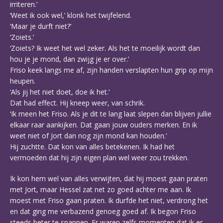
irriteren.’
‘Weet ik ook wel,’ klonk het twijfelend.
‘Maar je durft niet?’
‘Zoiets.’
‘Zoiets? Ik weet het wel zeker. Als het te moeilijk wordt dan
hou je je mond, dan zwijg je er over.’
Friso keek langs me af, zijn handen verslapten hun grip op mijn
heupen.
‘Als jij het niet doet, doe ik het.’
Dat had effect. Hij kneep weer, van schrik.
‘Ik meen het Friso. Als je dit te lang laat slepen dan blijven jullie
elkaar raar aankijken. Dat gaan jouw ouders merken. En ik
weet niet of Jort dan nog zijn mond kan houden.’
Hij zuchtte. Dat kon van alles betekenen. Ik had het
vermoeden dat hij zijn eigen plan wel weer zou trekken.
Ik kon hem wel van alles verwijten, dat hij moest gaan praten
met Jort, maar Hessel zat net zo goed achter me aan. Ik
moest met Friso gaan praten. Ik durfde het niet, verdrong het
en dat ging me verbazend genoeg goed af. Ik begon Friso
steeds beter te snappen. Er waren zelfs momenten dat ik er