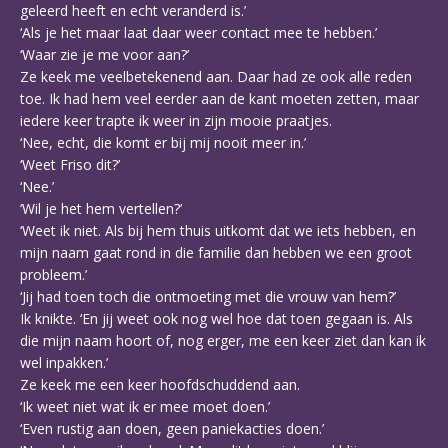
geleerd heeft en echt veranderd is.’
‘Als je het maar laat daar weer contact mee te hebben.’
‘Waar zie je me voor aan?’
Ze keek me veelbetekenend aan. Daar had ze ook alle reden
toe. Ik had hem veel eerder aan de kant moeten zetten, maar
iedere keer trapte ik weer in zijn mooie praatjes.
‘Nee, echt, die komt er bij mij nooit meer in.’
‘Weet Friso dit?’
‘Nee.’
‘Wil je het hem vertellen?’
‘Weet ik niet. Als bij hem thuis uitkomt dat we iets hebben, en
mijn naam gaat rond in die familie dan hebben we een groot
probleem.’
‘Jij had toen toch die ontmoeting met die vrouw van hem?’
Ik knikte. ‘En jij weet ook nog wel hoe dat toen gegaan is. Als
die mijn naam hoort of, nog erger, me een keer ziet dan kan ik
wel inpakken.’
Ze keek me een keer hoofdschuddend aan.
‘Ik weet niet wat ik er mee moet doen.’
‘Even rustig aan doen, geen paniekacties doen.’