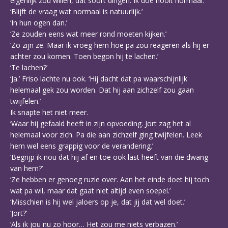
eigenlijk zou willen, dat soort dingen. Ik doe nooit normaal.’
‘Blijft de vraag wat normaal is natuurlijk.’
‘In hun ogen dan.’
‘Ze zouden eens wat meer rond moeten kijken.’
‘Zo zijn ze. Maar ik vroeg hem hoe pa zou reageren als hij er
achter zou komen. Toen begon hij te lachen.’
‘Te lachen?’
‘Ja.’ Friso lachte nu ook. ‘Hij dacht dat pa waarschijnlijk
helemaal gek zou worden. Dat hij aan zichzelf zou gaan
twijfelen.’
Ik snapte het niet meer.
‘Waar hij gefaald heeft in zijn opvoeding. Jort zag het al
helemaal voor zich. Pa die aan zichzelf ging twijfelen. Leek
hem wel eens grappig voor de verandering.’
‘Begrijp ik nou dat hij af en toe ook last heeft van die dwang
van hem?’
‘Ze hebben er genoeg ruzie over. Aan het einde doet hij toch
wat pa wil, maar dat gaat niet altijd even soepel.’
‘Misschien is hij wel jaloers op je, dat jij dat wel doet.’
‘Jort?’
‘Als ik jou nu zo hoor… Het zou me niets verbazen.’