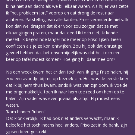
bijna niet aan dacht als we bij elkaar waren. Als hij er was zette
ik “het probleem Jort” voorop en dat drong de rest naar
achteren. Patstelling, van alle kanten. En er veranderde niets. Ik
kon dan wel dreigen dat ik er voor zou zorgen dat ze met
elkaar gingen praten, maar dat deed ik toch niet, ik kende
mezelf. Ik begon hoe langer hoe meer op Friso lijken. Geen
conflicten als je ze kon ontwijken. Zou hij ook dat onrustige
gevoel hebben dat het onvermijdelijk was dat het toch een
keer op tafel moest komen? Hoe ging hij daar mee om?
Na een week kwam het er dan toch van. Ik ging Friso halen, hij
zou een avondje bij mij op bezoek zijn. Het was de eerste keer
dat ik bij hem thuis kwam, sinds ik wist van zijn oom. Ik voelde
me ongemakkelijk, toen ik naar hem toe reed om hem op te
halen. Zijn vader was even joviaal als altijd. Hij moest eens
weten.
‘Kom binnen Ruben.’
Dat klonk vrolijk. Ik had ook niet anders verwacht, maar ik
beleefde het toch ineens heel anders. Friso zat in de bank, zijn
gipsen been gestrekt.