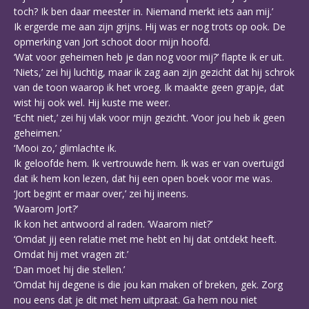
toch? Ik ben daar meester in. Niemand merkt iets aan mij.’
Ik ergerde me aan zijn grijns. Hij was er nog trots op ook. De
opmerking van Jort schoot door mijn hoofd.
‘Wat voor geheimen heb je dan nog voor mij?’ flapte ik er uit.
‘Niets,’ zei hij luchtig, maar ik zag aan zijn gezicht dat hij schrok
van de toon waarop ik het vroeg. Ik maakte geen grapje, dat
wist hij ook wel. Hij kuste me weer.
‘Echt niet,’ zei hij vlak voor mijn gezicht. ‘Voor jou heb ik geen
geheimen.’
‘Mooi zo,’ glimlachte ik.
Ik geloofde hem. Ik vertrouwde hem. Ik was er van overtuigd
dat ik hem kon lezen, dat hij een open boek voor me was.
‘Jort begint er maar over,’ zei hij ineens.
‘Waarom Jort?’
Ik kon het antwoord al raden. ‘Waarom niet?’
‘Omdat jij een relatie met me hebt en hij dat ontdekt heeft.
Omdat hij met vragen zit.’
‘Dan moet hij die stellen.’
‘Omdat hij degene is die jou kan maken of breken, gek. Zorg
nou eens dat je dit met hem uitpraat. Ga hem nou niet