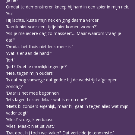
‘Ja hè?’
Omdat te demonstreren kneep hij hard in een spier in mijn nek.
‘Au!’
Hij lachte, kuste mijn nek en ging daarna verder.
‘Kan ik niet voor een tijdje hier komen wonen?’
‘Als je me iedere dag zo masseert… Maar waarom vraag je
dat?’
‘Omdat het thuis niet leuk meer is.’
‘Wat is er aan de hand?’
‘Jort.’
‘Jort? Doet ie moeilijk tegen je?’
‘Nee, tegen mijn ouders.’
‘Is dat nog vanwege dat gedoe bij de wedstrijd afgelopen
zondag?’
‘Daar is het mee begonnen.’
‘Iets lager. Lekker. Maar wat is er nu dan?’
‘Niets bijzonders eigenlijk, maar hij gaat in tegen alles wat mijn
vader zegt.’
‘Alles?’ vroeg ik verbaasd.
‘Alles. Maakt niet uit wat.’
‘Dat doet hij toch wel vaker? Dat vertelde je tenminste.’