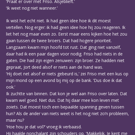
‘Praat er over met Friso. Alsjeblieft.’
‘Ik weet nog niet wanneer.’
Ik wist het echt niet. Ik had geen idee hoe ik dit moest
vertellen. Nog erger: ik had geen idee hoe hij zou reageren. Ik
liet het nog maar even zo. Eerst maar eens kijken hoe het zou
gaan tussen de twee broers. Dat had hogere prioriteit.
Langzaam kwam mijn hoofd tot rust. Dat ging niet vanzelf,
daar had ik een paar dagen voor nodig. Friso had niets in de
gaten. Die had zijn eigen zenuwen: zijn broer. Ze hadden niet
gepraat, Jort deed alsof er niets aan de hand was.
‘Hij doet net alsof er niets gebeurd is,’ zei Friso met een kus op
mijn mond op een avond bij mij op de bank. ‘Dus doe ik dat
ook.’
Ik zuchtte van binnen. Dat kon je wel aan Friso over laten. Dat
kwam wel goed. Niet dus. Dat hij daar mee kon leven met
zoiets. Dat moest toch een bepaalde spanning geven tussen
hun? Als de ander van niets weet is het nog niet zo’n probleem,
maar nu?
‘Hoe hou je dat vol?’ vroeg ik verbaasd.
Hij haalde nonchalant zijn schouders op. ‘Makkelijk. Je kent me