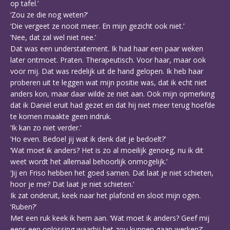
op tafel.’
‘Zou ze die nog weten?’
‘Die vergeet ze nooit meer. En mijn gezicht ook niet.’
‘Nee, dat zal wel niet nee.’
Dat was een understatement. Ik had haar een paar weken
later ontmoet. Praten. Therapeutisch. Voor haar, maar ook
voor mij. Dat was redelijk uit de hand gelopen. Ik heb haar
proberen uit te leggen wat mijn positie was, dat ik echt niet
anders kon, maar daar wilde ze niet aan. Ook mijn opmerking
dat ik Daniël eruit had gezet en dat hij niet meer terug hoefde
te komen maakte geen indruk.
‘Ik kan zo niet verder.’
‘Ho even. Bedoel jij wat ik denk dat je bedoelt?’
‘Wat moet ik anders? Het is zo al moeilijk genoeg, nu ik dit
weet wordt het allemaal behoorlijk onmogelijk.’
‘Jij en Friso hebben het goed samen. Dat laat je niet schieten,
hoor je me? Dat laat je niet schieten.’
Ik zat onderuit, keek naar het plafond en sloot mijn ogen.
‘Ruben?’
Met een ruk keek ik hem aan. ‘Wat moet ik anders? Geef mij
eens een oplossing waarbij het zou kunnen gaan werken?’