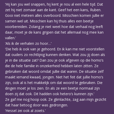
‘Hij kan jou wel snappen, hij kent je nou al een hele tijd. Dat
zet hij niet zomaar aan de kant. Geef het een kans, Ruben.
Gooi niet meteen alles overboord. Misschien komen jullie er
samen wel uit. Misschien kan hij thuis alles een beetje
voorbereiden. Zolang je niet weet hoe dat verhaal nog leeft
daar, moet je de kans grijpen dat het allemaal nog mee kan
vallen.’
‘Als ik de verhalen zo hoor…’
‘Die heb ik ook van je gehoord. En ik kan me niet voorstellen
dat ouders zo rechtlijnig kunnen denken. Wat zou jij doen als
je in die situatie zat? Dan zou je ook afgeven op die homo’s
die de hele familie in onzekerheid hebben laten zitten. Ze
gebruiken dat woord omdat jullie dat waren. De situatie zelf
maakt iemand kwaad, jongen. Niet het feit dat jullie homo’s
zijn, ook al is het makkelijk om dat woord te gebruiken. Die
dingen moet je los zien. En als ze een beetje normaal zijn
doen zij dat ook. Dit hadden ook hetero’s kunnen zijn.’
Ze gaf me nog hoop ook. Ze glimlachte, zag aan mijn gezicht
dat haar betoog door was gedrongen.
‘Hessel zei ook al zoiets.’