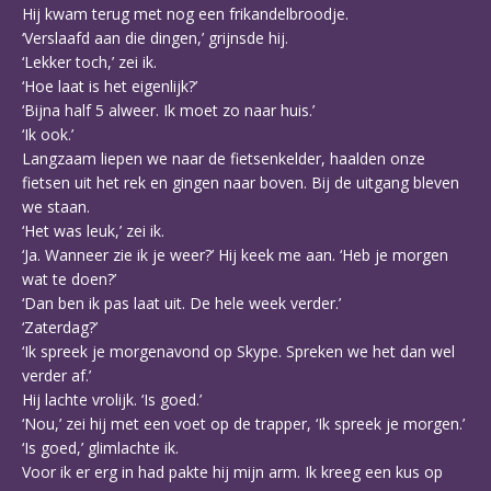
Hij kwam terug met nog een frikandelbroodje.
‘Verslaafd aan die dingen,’ grijnsde hij.
‘Lekker toch,’ zei ik.
‘Hoe laat is het eigenlijk?’
‘Bijna half 5 alweer. Ik moet zo naar huis.’
‘Ik ook.’
Langzaam liepen we naar de fietsenkelder, haalden onze
fietsen uit het rek en gingen naar boven. Bij de uitgang bleven
we staan.
‘Het was leuk,’ zei ik.
‘Ja. Wanneer zie ik je weer?’ Hij keek me aan. ‘Heb je morgen
wat te doen?’
‘Dan ben ik pas laat uit. De hele week verder.’
‘Zaterdag?’
‘Ik spreek je morgenavond op Skype. Spreken we het dan wel
verder af.’
Hij lachte vrolijk. ‘Is goed.’
‘Nou,’ zei hij met een voet op de trapper, ‘Ik spreek je morgen.’
‘Is goed,’ glimlachte ik.
Voor ik er erg in had pakte hij mijn arm. Ik kreeg een kus op