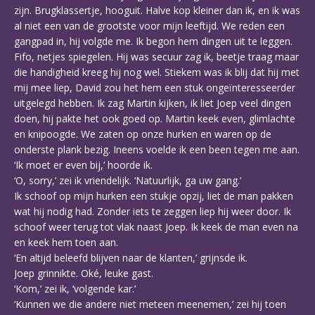
zijn. Brugklassertje, hooguit. Halve kop kleiner dan ik, en ik was
al niet een van de grootste voor mijn leeftijd. We reden een
gangpad in, hij volgde me. Ik begon hem dingen uit te leggen.
Fifo, netjes spiegelen. Hij was secuur zag ik, beetje traag maar
die handigheid kreeg hij nog wel. Stiekem was ik blij dat hij met
mij mee liep, David zou het hem een stuk ongeïnteresseerder
uitgelegd hebben. Ik zag Martin kijken, ik liet Joep veel dingen
doen, hij pakte het ook goed op. Martin keek even, glimlachte
en knipoogde. We zaten op onze hurken en waren op de
onderste plank bezig. Ineens voelde ik een been tegen me aan.
‘Ik moet er even bij,’ hoorde ik.
‘O, sorry,’ zei ik vriendelijk. ‘Natuurlijk, ga uw gang.’
Ik schoof op mijn hurken een stukje opzij, liet de man pakken
wat hij nodig had. Zonder iets te zeggen liep hij weer door. Ik
schoof weer terug tot vlak naast Joep. Ik keek de man even na
en keek hem toen aan.
‘En altijd beleefd blijven naar de klanten,’ grijnsde ik.
Joep grinnikte. Oké, leuke gast.
‘Kom,’ zei ik, ‘volgende kar.’
‘Kunnen we die andere niet meteen meenemen,’ zei hij toen