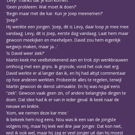
‘Levy! Thanks dat je kon komen.’
‘Geen probleem. Wat moet ik doen?’
‘Begin maar met die kar. Kun je Joep meenemen?’
‘Joep?’
Hij wenkte een jongen. ‘Joep, dit is Levy, daar loop je mee mee
vandaag. Levy, dit is Joep, eerste dag vandaag. Laat hem maar
gewoon meekijken en meehelpen. David zou hem eigenlijk
wegwijs maken, maar ja…’
‘Is David weer ziek?’
Martin keek me veelbetekenend aan en trok zijn wenkbrauwen
omhoog met een grijns. Ik grijnsde, vond het ook niet erg.
David werkte er al langer dan ik, en hij had altijd commentaar
op hoe anderen werkten. Probeerde alles te regelen, terwijl
Martin gewoon de dienst uitmaakte. En hij was nogal eens
“ziek”. Gewoon vaak geen zin, of andere belangrijke dingen te
doen. Dat idee had ik er van in ieder geval. Ik keek naar de
nieuwe en knikte.
‘Kom, we nemen deze kar mee.’
Ik bekeek hem nog eens. Nou was ik een van de jongste
volgens mij, maar hij leek wel drie jaar jonger. Dat kon niet,
wist ik ook wel, maar hij zag er veel jonger uit dan hij moest