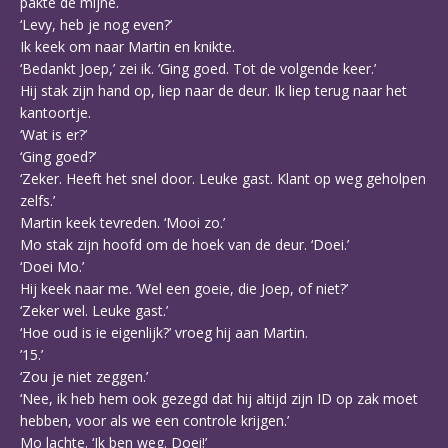
pakte de mijne.
‘Levy, heb je nog even?’
Ik keek om naar Martin en knikte.
‘Bedankt Joep,’ zei ik. ‘Ging goed. Tot de volgende keer.’
Hij stak zijn hand op, liep naar de deur. Ik liep terug naar het
kantoortje.
‘Wat is er?’
‘Ging goed?’
‘Zeker. Heeft het snel door. Leuke gast. Klant op weg geholpen
zelfs.’
Martin keek tevreden. ‘Mooi zo.’
Mo stak zijn hoofd om de hoek van de deur. ‘Doei.’
‘Doei Mo.’
Hij keek naar me. ‘Wel een goeie, die Joep, of niet?’
‘Zeker wel. Leuke gast.’
‘Hoe oud is ie eigenlijk?’ vroeg hij aan Martin.
’15.’
‘Zou je niet zeggen.’
‘Nee, ik heb hem ook gezegd dat hij altijd zijn ID op zak moet
hebben, voor als we een controle krijgen.’
Mo lachte. ‘Ik ben weg. Doei!’