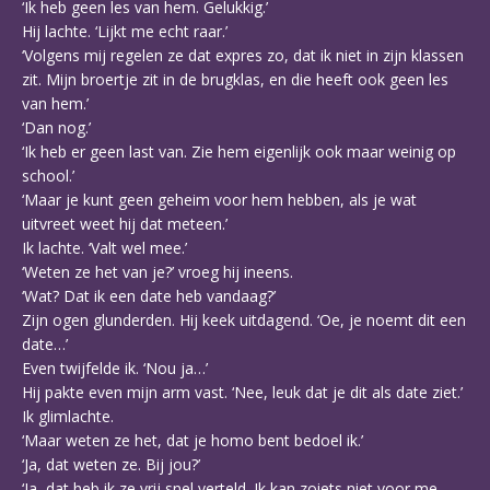
‘Ik heb geen les van hem. Gelukkig.’
Hij lachte. ‘Lijkt me echt raar.’
‘Volgens mij regelen ze dat expres zo, dat ik niet in zijn klassen
zit. Mijn broertje zit in de brugklas, en die heeft ook geen les
van hem.’
‘Dan nog.’
‘Ik heb er geen last van. Zie hem eigenlijk ook maar weinig op
school.’
‘Maar je kunt geen geheim voor hem hebben, als je wat
uitvreet weet hij dat meteen.’
Ik lachte. ‘Valt wel mee.’
‘Weten ze het van je?’ vroeg hij ineens.
‘Wat? Dat ik een date heb vandaag?’
Zijn ogen glunderden. Hij keek uitdagend. ‘Oe, je noemt dit een
date…’
Even twijfelde ik. ‘Nou ja…’
Hij pakte even mijn arm vast. ‘Nee, leuk dat je dit als date ziet.’
Ik glimlachte.
‘Maar weten ze het, dat je homo bent bedoel ik.’
‘Ja, dat weten ze. Bij jou?’
‘Ja, dat heb ik ze vrij snel verteld. Ik kan zoiets niet voor me