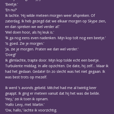
‘Beetje.’
‘En nu?’
Ik lachte. ‘Hij wilde meteen morgen weer afspreken. Of
zaterdag. Ik heb gezegd dat we elkaar morgen op Skype zien,
en dan spreken we wel verder af.’
‘Wel doen hoor, als hij leuk is.’
‘Ik ga nog eens even nadenken. Mijn kop tolt nog een beetje.’
‘Is goed. Zie je morgen.’
‘Ja, zie je morgen. Praten we dan wel verder.’
‘Doeg!’
Ik glimlachte, trapte door. Mijn kop tolde echt een beetje.
Turbulente middag. In alle opzichten. De date, hij zelf… Maar ik
had het gedaan. Gedate! En zo slecht was het niet gegaan. Ik
was best trots op mezelf.
Ik werd ’s avonds gebeld. Mitchel had me al twintig keer
geappt. Ik ging er meteen vanuit dat hij het was die belde.
‘Hey,’ zei ik toen ik opnam.
‘Hallo Levy, met Martin.’
‘Ow, hallo,’ lachte ik voorzichtig.