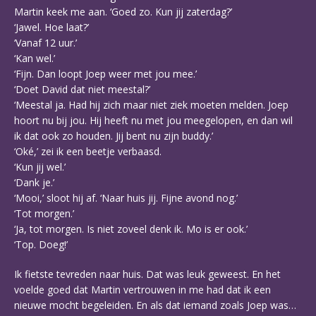
Martin keek me aan. ‘Goed zo. Kun jij zaterdag?’
‘Jawel. Hoe laat?’
‘Vanaf 12 uur.’
‘Kan wel.’
‘Fijn. Dan loopt Joep weer met jou mee.’
‘Doet David dat niet meestal?’
‘Meestal ja. Had hij zich maar niet ziek moeten melden. Joep
hoort nu bij jou. Hij heeft nu met jou meegelopen, en dan wil
ik dat ook zo houden. Jij bent nu zijn buddy.’
‘Oké,’ zei ik een beetje verbaasd.
‘Kun jij wel.’
‘Dank je.’
‘Mooi,’ sloot hij af. ‘Naar huis jij. Fijne avond nog.’
‘Tot morgen.’
‘Ja, tot morgen. Is niet zoveel denk ik. Mo is er ook.’
‘Top. Doeg!’
Ik fietste tevreden naar huis. Dat was leuk geweest. En het
voelde goed dat Martin vertrouwen in me had dat ik een
nieuwe mocht begeleiden. En als dat iemand zoals Joep was…