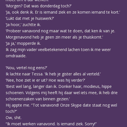
‘Morgen? Dat was donderdag toch?’
‘Ja, ook denk ik. Er is iemand ziek en ze komen iemand te kort.’
‘Lukt dat met je huiswerk?’
‘Ja hoor,’ zuchtte ik.
‘Probeer vanavond nog maar wat te doen, dat ken ik van je.
Morgenavond heb je geen zin meer als je thuiskomt.’
‘Ja ja,’ mopperde ik.
Ik zag mijn vader veelbetekenend lachen toen ik me weer
omdraaide.
‘Nou, vertel nog eens?’
Ik lachte naar Tessa. ‘Ik heb je gister alles al verteld.’
‘Nee, hoe ziet ie er uit? Hoe was hij verder?’
‘Best wel lang, langer dan ik. Donker haar, modieus, hippe
schoenen. Volgens mij heeft hij daar wel iets mee, ik heb drie
schoenenzaken van binnen gezien.’
Hij appte me. “Tot vanavond! Onze Skype date staat nog wel
toch?”
Ow, shit.
“Ik moet werken vanavond. Is iemand ziek. Sorry!”