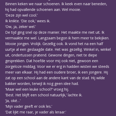
Binnen keken we naar schoenen. Ik keek even naar beneden,
hij had opvallende schoenen aan. Wel mooie.
‘Deze zijn wel cool.’
Ik knikte. ‘Die ook,’ wees ik.
‘Ow, ja, zeker wel.’
De tijd ging snel op deze manier. Het maakte me niet uit. Ik
vermaakte me wel. Langzaam begon ik hem meer te bekijken.
Mooie jongen. Vrolijk. Gezellig ook. Ik vond het na een half
uurtje al een geslaagde date. Het was gezellig. Winkel in, winkel
uit, ondertussen pratend. Gewone dingen, niet te diepe
gesprekken. Dat hoefde voor mij ook niet, gewoon een
zorgeloze middag. Voor we er erg in hadden wisten we steeds
meer van elkaar. Hij had een oudere broer, ik een jongere. Hij
zat op een school aan de andere kant van de stad. Hij wilde
bakker worden, terwijl ik nog geen idee had.
‘Maar wel een leuke school?’ vroeg hij.
‘Best. Het blijft een school natuurlijk,’ lachte ik.
‘Ja, oké…’
‘Mijn vader geeft er ook les.’
‘Dat lijkt me raar, je vader als leraar.’