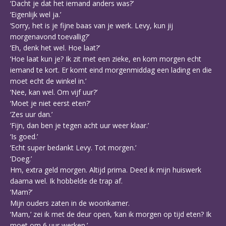
‘Dacht je dat het iemand anders was?’
‘Eigenlijk wel ja.’
‘Sorry, het is je fijne baas van je werk. Levy, kun jij
morgenavond toevallig?’
‘Eh, denk het wel. Hoe laat?’
‘Hoe laat kun je? Ik zit met een zieke, en kom morgen echt
iemand te kort. Er komt eind morgenmiddag een lading en die
moet echt de winkel in.’
‘Nee, kan wel. Om vijf uur?’
‘Moet je niet eerst eten?’
‘Zes uur dan.’
‘Fijn, dan ben je tegen acht uur weer klaar.’
‘Is goed.’
‘Echt super bedankt Levy. Tot morgen.’
‘Doeg.’
Hm, extra geld morgen. Altijd prima. Deed ik mijn huiswerk
daarna wel. Ik hobbelde de trap af.
‘Mam?’
Mijn ouders zaten in de woonkamer.
‘Mam,’ zei ik met de deur open, ‘kan ik morgen op tijd eten? Ik
moet om 6 uur werken.’