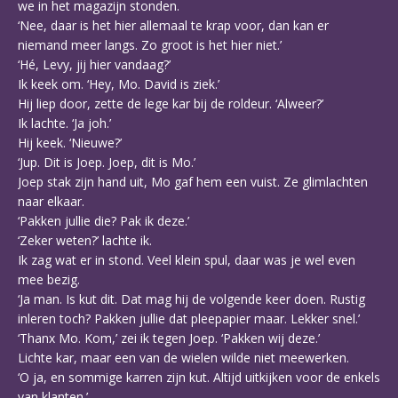
we in het magazijn stonden.
‘Nee, daar is het hier allemaal te krap voor, dan kan er
niemand meer langs. Zo groot is het hier niet.’
‘Hé, Levy, jij hier vandaag?’
Ik keek om. ‘Hey, Mo. David is ziek.’
Hij liep door, zette de lege kar bij de roldeur. ‘Alweer?’
Ik lachte. ‘Ja joh.’
Hij keek. ‘Nieuwe?’
‘Jup. Dit is Joep. Joep, dit is Mo.’
Joep stak zijn hand uit, Mo gaf hem een vuist. Ze glimlachten
naar elkaar.
‘Pakken jullie die? Pak ik deze.’
‘Zeker weten?’ lachte ik.
Ik zag wat er in stond. Veel klein spul, daar was je wel even
mee bezig.
‘Ja man. Is kut dit. Dat mag hij de volgende keer doen. Rustig
inleren toch? Pakken jullie dat pleepapier maar. Lekker snel.’
‘Thanx Mo. Kom,’ zei ik tegen Joep. ‘Pakken wij deze.’
Lichte kar, maar een van de wielen wilde niet meewerken.
‘O ja, en sommige karren zijn kut. Altijd uitkijken voor de enkels
van klanten.’