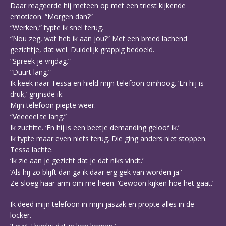
Daar reageerde hij meteen op met een triest kijkende
emoticon. “Morgen dan?”
“Werken,” typte ik snel terug.
“Nou zeg, wat heb ik aan jou?” Met een breed lachend
gezichtje, dat wel. Duidelijk grappig bedoeld.
“Spreek je vrijdag.”
“Duurt lang.”
Ik keek naar Tessa en hield mijn telefoon omhoog. ‘En hij is
druk,’ grijnsde ik.
Mijn telefoon piepte weer.
“Veeeeel te lang.”
Ik zuchtte. ‘En hij is een beetje demanding geloof ik.’
Ik typte maar even niets terug. Die ging anders niet stoppen.
Tessa lachte.
‘Ik zie aan je gezicht dat je dat niks vindt.’
‘Als hij zo blijft dan ga ik daar erg gek van worden ja.’
Ze sloeg haar arm om me heen. ‘Gewoon kijken hoe het gaat.’
Ik deed mijn telefoon in mijn jaszak en propte alles in de
locker.