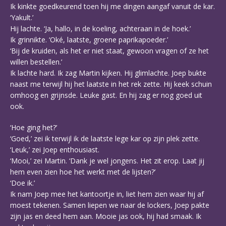
Ik kinkte goedkeurend toen hij me dingen aangaf vanuit de kar.
‘Yakult.’
Hij lachte. ‘Ja, hallo, in de koeling, achteraan in de hoek.’
Ik grinnikte. ‘Oké, laatste, groene paprikapoeder.’
‘Bij de kruiden, als het er niet staat, gewoon vragen of ze het
willen bestellen.’
Ik lachte hard. Ik zag Martin kijken. Hij glimlachte. Joep bukte
naast me terwijl hij het laatste in het rek zette. Hij keek schuin
omhoog en grijnsde. Leuke gast. En hij zag er nog goed uit
ook.
‘Hoe ging het?’
‘Goed,’ zei ik terwijl ik de laatste lege kar op zijn plek zette.
‘Leuk,’ zei Joep enthousiast.
‘Mooi,’ zei Martin. ‘Dank je wel jongens. Het zit erop. Laat jij
hem even zien hoe het werkt met de lijsten?’
‘Doe ik.’
Ik nam Joep mee het kantoortje in, liet hem zien waar hij af
moest tekenen. Samen liepen we naar de lockers, Joep pakte
zijn jas en deed hem aan. Mooie jas ook, hij had smaak. Ik