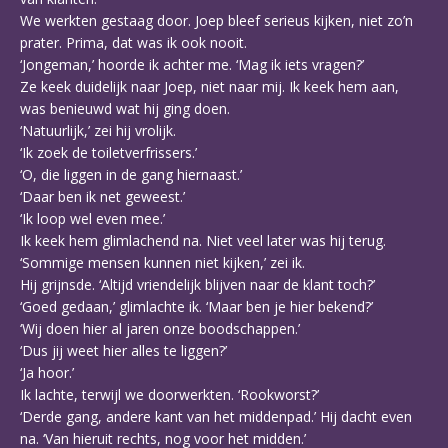
We werkten gestaag door. Joep bleef serieus kijken, niet zo’n
prater. Prima, dat was ik ook nooit.
‘Jongeman,’ hoorde ik achter me. ‘Mag ik iets vragen?’
Ze keek duidelijk naar Joep, niet naar mij. Ik keek hem aan,
was benieuwd wat hij ging doen.
‘Natuurlijk,’ zei hij vrolijk.
‘Ik zoek de toiletverfrissers.’
‘O, die liggen in de gang hiernaast.’
‘Daar ben ik net geweest.’
‘Ik loop wel even mee.’
Ik keek hem glimlachend na. Niet veel later was hij terug.
‘Sommige mensen kunnen niet kijken,’ zei ik.
Hij grijnsde. ‘Altijd vriendelijk blijven naar de klant toch?’
‘Goed gedaan,’ glimlachte ik. ‘Maar ben je hier bekend?’
‘Wij doen hier al jaren onze boodschappen.’
‘Dus jij weet hier alles te liggen?’
‘Ja hoor.’
Ik lachte, terwijl we doorwerkten. ‘Rookworst?’
‘Derde gang, andere kant van het middenpad.’ Hij dacht even
na. ‘Van hieruit rechts, nog voor het midden.’