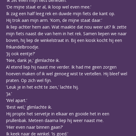
‘Ik zet even mijn fiets beneden.’
‘De mijne staat er al, ik loop wel even mee.’
Ik zag een half leeg rek en duwde mijn fiets die kant op.
Hij trok aan mijn arm. ‘Kom, de mijne staat daar.’
Ik liep achter hem aan. Wat maakte dat nou weer uit? Ik zette
mijn fiets naast die van hem in het rek. Samen liepen we naar
boven, hij liep de winkelstraat in. Bij een kiosk kocht hij een
frikandelbroodje.
‘Jij ook eentje?’
‘Nee, dank je,’ glimlachte ik.
Al etend liep hij naast me verder. Ik had me geen zorgen
hoeven maken of ik wel genoeg wist te vertellen. Hij bleef wel
praten. Op zich wel fijn.
‘Leuk je in het echt te zien,’ lachte hij.
‘Ja.’
‘Wel apart.’
‘Best wel,’ glimlachte ik.
Hij propte het servetje in elkaar en gooide het in een
prullenbak. Meteen daarna liep hij weer naast me.
‘Hier even naar binnen gaan?’
Ik keek naar de winkel. ‘Is goed.’