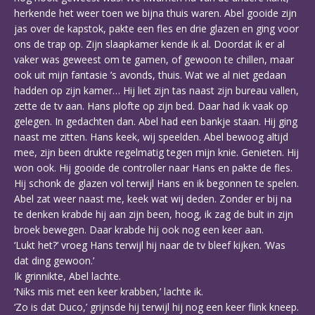
herkende het weer toen we bijna thuis waren. Abel gooide zijn
jas over de kapstok, pakte een fles en drie glazen en ging voor
ons de trap op. Zijn slaapkamer kende ik al. Doordat ik er al
vaker was geweest om te gamen, of gewoon te chillen, maar
ook uit mijn fantasie ’s avonds, thuis. Wat we al niet gedaan
hadden op zijn kamer… Hij liet zijn tas naast zijn bureau vallen,
zette de tv aan. Hans plofte op zijn bed. Daar had ik vaak op
gelegen. In gedachten dan. Abel had een bankje staan. Hij ging
naast me zitten. Hans keek, wij speelden. Abel bewoog altijd
mee, zijn been drukte regelmatig tegen mijn knie. Genieten. Hij
won ook. Hij gooide de controller naar Hans en pakte de fles.
Hij schonk de glazen vol terwijl Hans en ik begonnen te spelen.
Abel zat weer naast me, keek wat wij deden. Zonder er bij na
te denken krabde hij aan zijn been, hoog, ik zag de bult in zijn
broek bewegen. Daar krabde hij ook nog een keer aan.
‘Lukt het?’ vroeg Hans terwijl hij naar de tv bleef kijken. ‘Was
dat ding gewoon.’
Ik grinnikte, Abel lachte.
‘Niks mis met een keer krabben,’ lachte ik.
‘Zo is dat Duco,’ grijnsde hij terwijl hij nog een keer flink kneep.