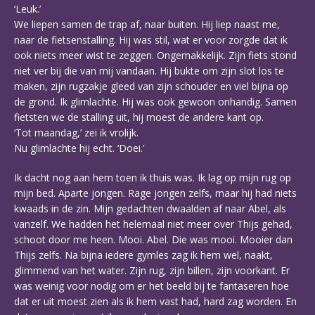
‘Leuk.’
We liepen samen de trap af, naar buiten. Hij liep naast me,
naar de fietsenstalling. Hij was stil, wat er voor zorgde dat ik
ook niets meer wist te zeggen. Ongemakkelijk. Zijn fiets stond
niet ver bij die van mij vandaan. Hij bukte om zijn slot los te
maken, zijn rugzakje gleed van zijn schouder en viel bijna op
de grond. Ik glimlachte. Hij was ook gewoon onhandig. Samen
fietsten we de stalling uit, hij moest de andere kant op.
‘Tot maandag,’ zei ik vrolijk.
Nu glimlachte hij echt. ‘Doei.’
Ik dacht nog aan hem toen ik thuis was. Ik lag op mijn rug op
mijn bed. Aparte jongen. Rage jongen zelfs, maar hij had niets
kwaads in de zin. Mijn gedachten dwaalden af naar Abel, als
vanzelf. We hadden het helemaal niet meer over Thijs gehad,
schoot door me heen. Mooi. Abel. Die was mooi. Mooier dan
Thijs zelfs. Na bijna iedere gymles zag ik hem wel, naakt,
glimmend van het water. Zijn rug, zijn billen, zijn voorkant. Er
was weinig voor nodig om er het beeld bij te fantaseren hoe
dat er uit moest zien als ik hem vast had, hard zag worden. En