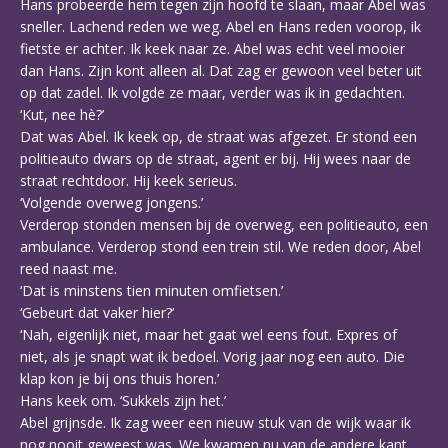
Hans probeerde hem tegen zijn hoofd te slaan, maar Abel was
sneller. Lachend reden we weg. Abel en Hans reden voorop, ik
fietste er achter. Ik keek naar ze. Abel was echt veel mooier
dan Hans. Zijn kont alleen al. Dat zag er gewoon veel beter uit
op dat zadel. Ik volgde ze maar, verder was ik in gedachten.
‘Kut, nee hè?’
Dat was Abel. Ik keek op, de straat was afgezet. Er stond een
politieauto dwars op de straat, agent er bij. Hij wees naar de
straat rechtdoor. Hij keek serieus.
‘Volgende overweg jongens.’
Verderop stonden mensen bij de overweg, een politieauto, een
ambulance. Verderop stond een trein stil. We reden door, Abel
reed naast me.
‘Dat is minstens tien minuten omfietsen.’
‘Gebeurt dat vaker hier?’
‘Nah, eigenlijk niet, maar het gaat wel eens fout. Expres of
niet, als je snapt wat ik bedoel. Vorig jaar nog een auto. Die
klap kon je bij ons thuis horen.’
Hans keek om. ‘Sukkels zijn het.’
Abel grijnsde. Ik zag weer een nieuw stuk van de wijk waar ik
nog nooit geweest was. We kwamen nu van de andere kant,