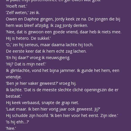
‘Hoeft niet.’
‘Zelf weten,’ zei ik.
Owen en Daphne gingen, Jordy keek ze na. De jongen die bij
hem was bleef afzijdig. Ik zag Jordy denken.
‘Nee, dat is gewoon een goede vriend, daar heb ik niets mee.
Hij is hetero. De sukkel.’
‘O,’ zei hij serieus, maar daarna lachte hij toch.
De eerste keer dat ik hem echt zag lachen.
‘En hij daar?’ vroeg ik nieuwsgierig.
‘Hij? Dat is mijn neef.’
Ik glimlachte, vond het bijna jammer. Ik gunde het hem, een
vriendje.
‘Ben je hier vaker geweest?’ vroeg hij.
Ik lachte. ‘Dat is de meeste slechte cliché openingszin die er
bestaat.’
Hij keek verbaasd, snapte de grap niet.
‘Laat maar. Ik ben hier vorig jaar ook geweest. Jij?’
Hij schudde zijn hoofd. ‘Ik ben hier voor het eerst. Zijn idee.’
‘Is hij ehh…?’
‘Nee.’