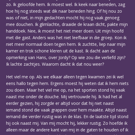
zo. Ik geloofde hem. Ik moest wel. Ik keek naar beneden, zag
hoe hij nog steeds wat dik naar beneden hing. Of hij nou zo
was of niet, in mijn gedachten mocht hij nog vaak genoeg
mee douchen. Ik glimlachte, draaide de kraan dicht, pakte mijn
handdoek. Nee, ik moest het niet meer doen. Uit mijn hoofd
met die gast. Anders was het niet leefbaar in die groep. Kon ik
niet meer normaal doen tegen hem. Ik zuchtte, liep naar mijn
kamer en trok schone kleren uit de kast. Ik dacht aan de
opmerking van Hans, over Jordy? Op wie zou die verliefd zijn?
Ik lachte zachtjes. Waarom dacht ik dat nou weer?
Het viel me op. Als we elkaar alleen tegen kwamen zei ik wel
eens hallo tegen hem. Ergens moest hij weten dat ik hem niets
zou doen. Maar het viel me op, na het sporten stond hij vaak
naast me onder de douche. Mij vertrouwde hij. Ik had het al
eerder gezien, hij zorgde er altijd voor dat hij niet naast
iemand stond die vaak grappen over hem maakte. Altijd naast
iemand die verder rustig was in de klas. En de laatste tijd stond
hij ook naast mij. Van mij mocht hij, lekker rustig. Zo hoefde ik
alleen maar de andere kant van mij in de gaten te houden of ik