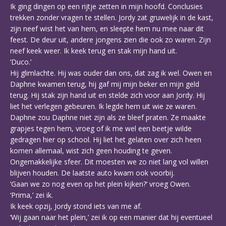
Ik ging dingen op een rijtje zetten in mijn hoofd. Conclusies
trekken zonder vragen te stellen. Jordy zat gruwelijk in de kast,
zijn neef wist het van hem, en sleepte hem nu mee naar dit
feest. De deur uit, andere jongens zien die ook zo waren. Zijn
neef keek weer. Ik keek terug en stak mijn hand uit.
‘Duco.’
Hij glimlachte. Hij was ouder dan ons, dat zag ik wel. Owen en
Daphne kwamen terug, hij gaf mij mijn beker en mijn geld
terug. Hij stak zijn hand uit en stelde zich voor aan Jordy. Hij
liet het verlegen gebeuren. Ik legde hem uit wie ze waren.
Daphne zou Daphne niet zijn als ze bleef praten. Ze maakte
grapjes tegen hem, vroeg of ik me wel een beetje wilde
gedragen hier op school. Hij liet het gelaten over zich heen
komen allemaal, wist zich geen houding te geven.
Ongemakkelijke sfeer. Dit moesten we zo niet lang vol willen
blijven houden. De laatste auto kwam ook voorbij.
‘Gaan we zo nog even op het plein kijken?’ vroeg Owen.
‘Prima,’ zei ik.
Ik keek opzij, Jordy stond iets van me af.
‘Wij gaan naar het plein,’ zei ik op een manier dat hij eventueel