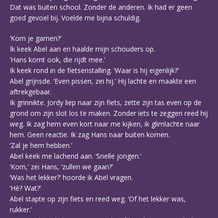
Dat was buiten school. Zonder de anderen. Ik had er geen
goed gevoel bij. Voelde me bijna schuldig.
‘Kom je gamen?’
Ik keek Abel aan en haalde mijn schouders op.
‘Hans komt ook, die rijdt mee.’
Ik keek rond in de fietsenstalling. ‘Waar is hij eigenlijk?’
Abel grijnsde. ‘Even pissen, zei hij.’ Hij lachte en maakte een
aftrekgebaar.
Ik grinnikte. Jordy liep naar zijn fiets, zette zijn tas even op de
grond om zijn slot los te maken. Zonder iets te zeggen reed hij
weg. Ik zag hem even kort naar me kijken, ik glimlachte naar
hem. Geen reactie. Ik zag Hans naar buiten komen.
‘Zal je hem hebben.’
Abel keek me lachend aan. ‘Snelle jongen.’
‘Kom,’ zei Hans, ‘zullen we gaan?’
‘Was het lekker?’ hoorde ik Abel vragen.
‘Hè? Wat?’
Abel stapte op zijn fiets en reed weg. ‘Of het lekker was,
rukker.’