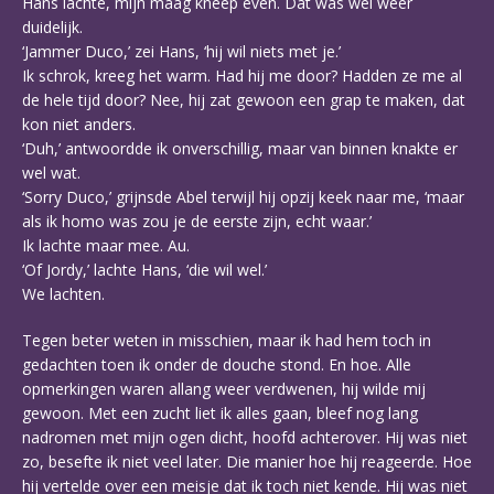
Hans lachte, mijn maag kneep even. Dat was wel weer
duidelijk.
‘Jammer Duco,’ zei Hans, ‘hij wil niets met je.’
Ik schrok, kreeg het warm. Had hij me door? Hadden ze me al
de hele tijd door? Nee, hij zat gewoon een grap te maken, dat
kon niet anders.
‘Duh,’ antwoordde ik onverschillig, maar van binnen knakte er
wel wat.
‘Sorry Duco,’ grijnsde Abel terwijl hij opzij keek naar me, ‘maar
als ik homo was zou je de eerste zijn, echt waar.’
Ik lachte maar mee. Au.
‘Of Jordy,’ lachte Hans, ‘die wil wel.’
We lachten.
Tegen beter weten in misschien, maar ik had hem toch in
gedachten toen ik onder de douche stond. En hoe. Alle
opmerkingen waren allang weer verdwenen, hij wilde mij
gewoon. Met een zucht liet ik alles gaan, bleef nog lang
nadromen met mijn ogen dicht, hoofd achterover. Hij was niet
zo, besefte ik niet veel later. Die manier hoe hij reageerde. Hoe
hij vertelde over een meisje dat ik toch niet kende. Hij was niet