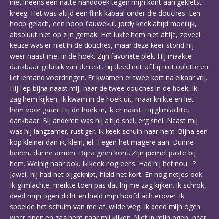
niet ineens een natte handdoek tegen mijn kont aan gekletst
kreeg. Het was altijd een flink kabaal onder die douches. Een
hoop gelach, een hoop flauwekul. Jordy keek altijd moeilijk,
absoluut niet op zijn gemak. Het lukte hem niet altijd, zoveel
keuze was er niet in de douches, maar deze keer stond hij
weer naast me, in de hoek. Zijn favoriete plek. Hij maakte
dankbaar gebruik van de rest, hij deed net of hij niet oplette en
liet iemand voordringen. Er kwamen er twee kort na elkaar vrij.
Hij liep bijna naast mij, naar de twee douches in de hoek. Ik
zag hem kijken, ik kwam in de hoek uit, maar knikte en liet
hem voor gaan. Hij de hoek in, ik er naast. Hij glimlachte,
dankbaar. Bij anderen was hij altijd snel, erg snel. Naast mij
was hij langzamer, rustiger. Ik keek schuin naar hem. Bijna een
kop kleiner dan ik, klein, iel. Tegen het magere aan. Dunne
benen, dunne armen. Bijna geen kont. Zijn piemel paste bij
hem. Weinig haar ook. Ik keek nog eens. Had hij het nou…?
Jawel, hij had het bijgeknipt, hield het kort. En nog netjes ook.
Ik glimlachte, merkte toen pas dat hij me zag kijken. Ik schrok,
deed mijn ogen dicht en hield mijn hoofd achterover. Ik
spoelde het schuim van me af, wilde weg. Ik deed mijn ogen
weer open en zag hem naar mij kijken. Niet in mijn ogen, naar