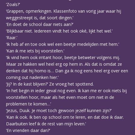
‘Zoals?’
‘Grappen, opmerkingen. Klassenfoto van vorig jaar waar hij
weggestreept is, dat soort dingen.’
‘En doet de school daar niets aan?’
‘Blijkbaar niet. Iedereen vindt het ook oké, lijkt het wel.’
‘Raar.’
‘Ik heb af en toe ook wel een beetje medelijden met hem.’
‘Kan ik me iets bij voorstellen.’
‘Ik vind hem ook irritant hoor, beetje betweter volgens mij.
Maar ze hakken wel heel erg op hem in. Als dat is omdat ze
denken dat hij homo is… Dan ga ik nog eens heel erg over een
coming out nadenken hier.’
‘Jij? In de kast blijven?’ Ze vroeg het spottend.
‘In het begin in ieder geval nog even. Ik kan me er ook niets bij
voorstellen hoor, maar als het even moet om niet in de
problemen te komen…’
‘Jezus, Duuk. Je moet toch gewoon jezelf kunnen zijn?’
‘Kan ik ook. Ik ben op school om te leren, en dat doe ik daar.
Daarbuiten leef ik de rest van mijn leven.’
‘En vrienden daar dan?’