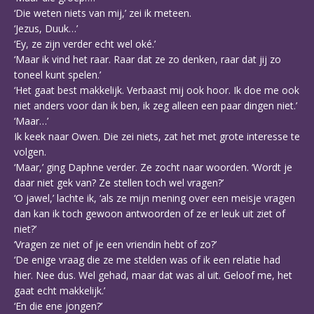
‘Die weten niets van mij,’ zei ik meteen.
‘Jezus, Duuk…’
‘Ey, ze zijn verder echt wel oké.’
‘Maar ik vind het raar. Raar dat ze zo denken, raar dat jij zo
toneel kunt spelen.’
‘Het gaat best makkelijk. Verbaast mij ook hoor. Ik doe me ook
niet anders voor dan ik ben, ik zeg alleen een paar dingen niet.’
‘Maar…’
Ik keek naar Owen. Die zei niets, zat het met grote interesse te
volgen.
‘Maar,’ ging Daphne verder. Ze zocht naar woorden. ‘Wordt je
daar niet gek van? Ze stellen toch wel vragen?’
‘O jawel,’ lachte ik, ‘als ze mijn mening over een meisje vragen
dan kan ik toch gewoon antwoorden of ze er leuk uit ziet of
niet?’
‘Vragen ze niet of je een vriendin hebt of zo?’
‘De enige vraag die ze me stelden was of ik een relatie had
hier. Nee dus. Wel gehad, maar dat was al uit. Geloof me, het
gaat echt makkelijk.’
‘En die ene jongen?’