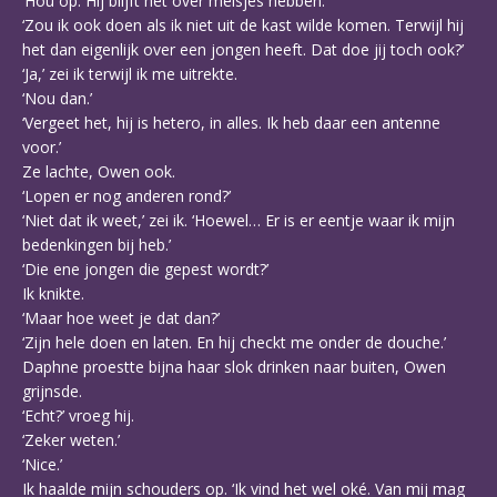
‘Hou op. Hij blijft het over meisjes hebben.’
‘Zou ik ook doen als ik niet uit de kast wilde komen. Terwijl hij
het dan eigenlijk over een jongen heeft. Dat doe jij toch ook?’
‘Ja,’ zei ik terwijl ik me uitrekte.
‘Nou dan.’
‘Vergeet het, hij is hetero, in alles. Ik heb daar een antenne
voor.’
Ze lachte, Owen ook.
‘Lopen er nog anderen rond?’
‘Niet dat ik weet,’ zei ik. ‘Hoewel… Er is er eentje waar ik mijn
bedenkingen bij heb.’
‘Die ene jongen die gepest wordt?’
Ik knikte.
‘Maar hoe weet je dat dan?’
‘Zijn hele doen en laten. En hij checkt me onder de douche.’
Daphne proestte bijna haar slok drinken naar buiten, Owen
grijnsde.
‘Echt?’ vroeg hij.
‘Zeker weten.’
‘Nice.’
Ik haalde mijn schouders op. ‘Ik vind het wel oké. Van mij mag