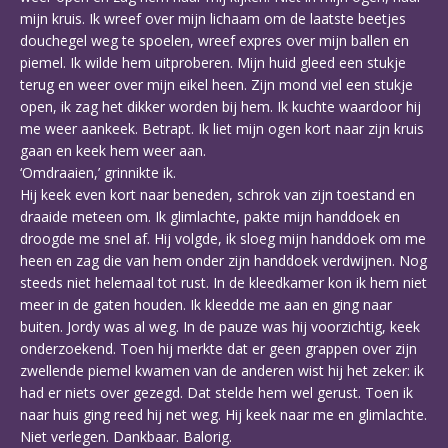
mijn kruis. Ik wreef over mijn lichaam om de laatste beetjes
douchegel weg te spoelen, wreef expres over mijn ballen en
piemel. Ik wilde hem uitproberen. Mijn huid gleed een stukje
terug en weer over mijn eikel heen. Zijn mond viel een stukje
open, ik zag het dikker worden bij hem. Ik kuchte waardoor hij
me weer aankeek. Betrapt. Ik liet mijn ogen kort naar zijn kruis
gaan en keek hem weer aan.
‘Omdraaien,’ grinnikte ik.
Hij keek even kort naar beneden, schrok van zijn toestand en
draaide meteen om. Ik glimlachte, pakte mijn handdoek en
droogde me snel af. Hij volgde, ik sloeg mijn handdoek om me
heen en zag die van hem onder zijn handdoek verdwijnen. Nog
steeds niet helemaal tot rust. In de kleedkamer kon ik hem niet
meer in de gaten houden. Ik kleedde me aan en ging naar
buiten. Jordy was al weg. In de pauze was hij voorzichtig, keek
onderzoekend. Toen hij merkte dat er geen grappen over zijn
zwellende piemel kwamen van de anderen wist hij het zeker: ik
had er niets over gezegd. Dat stelde hem wel gerust. Toen ik
naar huis ging reed hij net weg. Hij keek naar me en glimlachte.
Niet verlegen. Dankbaar. Balorig.