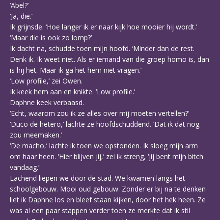
‘Abel?’
‘Ja, die.’
Ik grijnsde. ‘Hoe langer ik er naar kijk hoe mooier hij wordt.’
‘Maar die is ook zo lomp?’
Ik dacht na, schudde toen mijn hoofd. ‘Minder dan de rest.
Denk ik. Ik weet niet. Als er iemand van die groep homo is, dan
is hij het. Maar ik ga het hem niet vragen.’
‘Low profile,’ zei Owen.
Ik keek hem aan en knikte. ‘Low profile.’
Daphne keek verbaasd.
‘Echt, waarom zou ik ze alles over mij moeten vertellen?’
‘Duco de hetero,’ lachte ze hoofdschuddend. ‘Dat ik dat nog
zou meemaken.’
‘De macho,’ lachte ik toen we opstonden. Ik sloeg mijn arm
om haar heen. ‘Hier blijven jij,’ zei ik streng, ‘jij bent mijn bitch
vandaag.’
Lachend liepen we door de stad. We kwamen langs het
schoolgebouw. Mooi oud gebouw. Zonder er bij na te denken
liet ik Daphne los en bleef staan kijken, door het hek heen. Ze
was al een paar stappen verder toen ze merkte dat ik stil