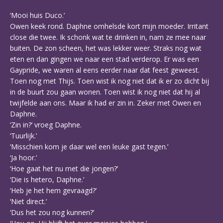
‘Mooi huis Duco.’
Owen keek rond. Daphne omhelsde kort mijn moeder. Irritant
close die twee. Ik schonk wat te drinken in, nam ze mee naar
buiten. De zon scheen, het was lekker weer. Straks nog wat
eten en dan gingen we naar een stad verderop. Er was een
Gaypride, we waren al eens eerder naar dat feest geweest.
Toen nog met Thijs. Toen wist ik nog niet dat ik er zo dicht bij
in de buurt zou gaan wonen. Toen wist ik nog niet dat hij al
twijfelde aan ons. Maar ik had er zin in. Zeker met Owen en
Daphne.
‘Zin in?’ vroeg Daphne.
‘Tuurlijk.’
‘Misschien kom je daar wel een leuke gast tegen.’
‘Ja hoor.’
‘Hoe gaat het nu met die jongen?’
‘Die is hetero, Daphne.’
‘Heb je het hem gevraagd?’
‘Niet direct.’
‘Dus het zou nog kunnen?’