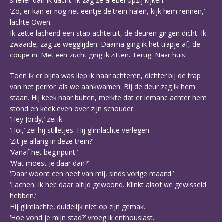
sneller dan ik dacht. Ik zag ze allebei opzij kijken.
‘Zo, er kan er nog net eentje de trein halen, kijk hem rennen,’
lachte Owen.
Ik zette lachend een stap achteruit, de deuren gingen dicht. Ik
zwaaide, zag ze wegglijden. Daarna ging ik het trapje af, de
coupe in. Met een zucht ging ik zitten. Terug. Naar huis.
Toen ik er bijna was liep ik naar achteren, dichter bij de trap
van het perron als we aankwamen. Bij de deur zag ik hem
staan. Hij keek naar buiten, merkte dat er iemand achter hem
stond en keek even over zijn schouder.
‘Hey Jordy,’ zei ik.
‘Hoi,’ zei hij stilletjes. Hij glimlachte verlegen.
‘Zit je allang in deze trein?’
‘Vanaf het beginpunt.’
‘Wat moest je daar dan?’
‘Daar woont een neef van mij, sinds vorige maand.’
‘Lachen. Ik heb daar altijd gewoond. Klinkt alsof we gewisseld
hebben.’
Hij glimlachte, duidelijk niet op zijn gemak.
‘Hoe vond je mijn stad?’ vroeg ik enthousiast.