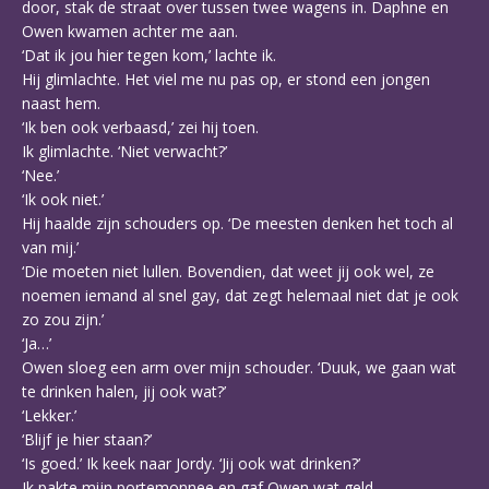
door, stak de straat over tussen twee wagens in. Daphne en
Owen kwamen achter me aan.
‘Dat ik jou hier tegen kom,’ lachte ik.
Hij glimlachte. Het viel me nu pas op, er stond een jongen
naast hem.
‘Ik ben ook verbaasd,’ zei hij toen.
Ik glimlachte. ‘Niet verwacht?’
‘Nee.’
‘Ik ook niet.’
Hij haalde zijn schouders op. ‘De meesten denken het toch al
van mij.’
‘Die moeten niet lullen. Bovendien, dat weet jij ook wel, ze
noemen iemand al snel gay, dat zegt helemaal niet dat je ook
zo zou zijn.’
‘Ja…’
Owen sloeg een arm over mijn schouder. ‘Duuk, we gaan wat
te drinken halen, jij ook wat?’
‘Lekker.’
‘Blijf je hier staan?’
‘Is goed.’ Ik keek naar Jordy. ‘Jij ook wat drinken?’
Ik pakte mijn portemonnee en gaf Owen wat geld.