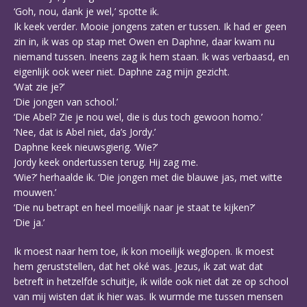
‘Goh, nou, dank je wel,’ spotte ik.
Ik keek verder. Mooie jongens zaten er tussen. Ik had er geen
zin in, ik was op stap met Owen en Daphne, daar kwam nu
niemand tussen. Ineens zag ik hem staan. Ik was verbaasd, en
eigenlijk ook weer niet. Daphne zag mijn gezicht.
‘Wat zie je?’
‘Die jongen van school.’
‘Die Abel? Zie je nou wel, die is dus toch gewoon homo.’
‘Nee, dat is Abel niet, da’s Jordy.’
Daphne keek nieuwsgierig. ‘Wie?’
Jordy keek ondertussen terug. Hij zag me.
‘Wie?’ herhaalde ik. ‘Die jongen met die blauwe jas, met witte
mouwen.’
‘Die nu betrapt en heel moeilijk naar je staat te kijken?’
‘Die ja.’
Ik moest naar hem toe, ik kon moeilijk weglopen. Ik moest
hem geruststellen, dat het oké was. Jezus, ik zat wat dat
betreft in hetzelfde schuitje, ik wilde ook niet dat ze op school
van mij wisten dat ik hier was. Ik wurmde me tussen mensen