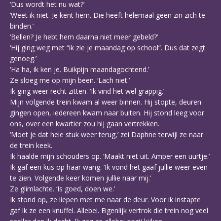
‘Dus wordt het nu wat?’
‘Weet ik niet. Je kent hem. Die heeft helemaal geen zin zich te
binden.’
‘Bellen? Je hebt hem daarna niet meer gebeld?’
‘Hij ging weg met “ik zie je maandag op school”. Dus dat zegt
genoeg.’
‘Ha ha, ik ken je. Buikpijn maandagochtend.’
Ze sloeg me op mijn been. ‘Lach niet.’
Ik ging weer recht zitten. ‘Ik vind het wel grappig.’
Mijn volgende trein kwam al weer binnen. Hij stopte, deuren
gingen open, iedereen kwam naar buiten. Hij stond leeg voor
ons, over een kwartier zou hij gaan vertrekken.
‘Moet je dat hele stuk weer terug,’ zei Daphne terwijl ze naar
de trein keek.
Ik haalde mijn schouders op. ‘Maakt niet uit. Amper een uurtje.’
Ik gaf een kus op haar wang. ‘Ik vond het gaaf jullie weer even
te zien. Volgende keer komen jullie naar mij.’
Ze glimlachte. ‘Is goed, doen we.’
Ik stond op, ze liepen met me naar de deur. Voor ik instapte
gaf ik ze een knuffel. Allebei. Eigenlijk vertrok die trein nog veel