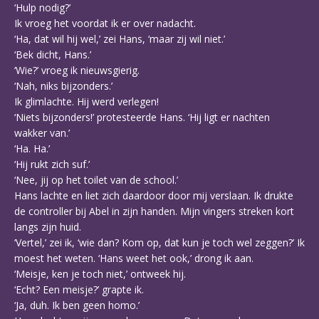
‘Hulp nodig?’
Ik vroeg het voordat ik er over nadacht.
‘Ha, dat wil hij wel,’ zei Hans, ‘maar zij wil niet.’
‘Bek dicht, Hans.’
‘Wie?’ vroeg ik nieuwsgierig.
‘Nah, niks bijzonders.’
Ik glimlachte. Hij werd verlegen!
‘Niets bijzonders!’ protesteerde Hans. ‘Hij ligt er nachten
wakker van.’
‘Ha. Ha.’
‘Hij rukt zich suf.’
‘Nee, jij op het toilet van de school.’
Hans lachte en liet zich daardoor door mij verslaan. Ik drukte
de controller bij Abel in zijn handen. Mijn vingers streken kort
langs zijn huid.
‘Vertel,’ zei ik, ‘wie dan? Kom op, dat kun je toch wel zeggen?’ Ik
moest het weten. ‘Hans weet het ook,’ drong ik aan.
‘Meisje, ken je toch niet,’ ontweek hij.
‘Echt? Een meisje?’ grapte ik.
‘Ja, duh. Ik ben geen homo.’