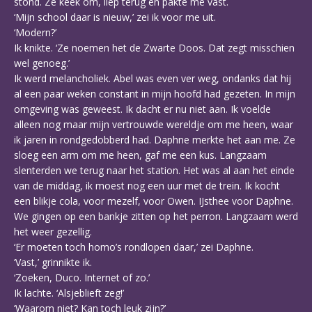
stond. Ze keek om, liep terug en pakte me vast.
‘Mijn school daar is nieuw,’ zei ik voor me uit.
‘Modern?’
Ik knikte. ‘Ze noemen het de Zwarte Doos. Dat zegt misschien
wel genoeg.’
Ik werd melancholiek. Abel was even ver weg, ondanks dat hij
al een paar weken constant in mijn hoofd had gezeten. In mijn
omgeving was geweest. Ik dacht er nu niet aan. Ik voelde
alleen nog maar mijn vertrouwde wereldje om me heen, waar
ik jaren in rondgedobberd had. Daphne merkte het aan me. Ze
sloeg een arm om me heen, gaf me een kus. Langzaam
slenterden we terug naar het station. Het was al aan het einde
van de middag, ik moest nog een uur met de trein. Ik kocht
een blikje cola, voor mezelf, voor Owen. IJsthee voor Daphne.
We gingen op een bankje zitten op het perron. Langzaam werd
het weer gezellig.
‘Er moeten toch homo’s rondlopen daar,’ zei Daphne.
‘Vast,’ grinnikte ik.
‘Zoeken, Duco. Internet of zo.’
Ik lachte. ‘Alsjeblieft zeg!’
‘Waarom niet? Kan toch leuk zijn?’