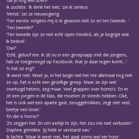
‘Ga je nog wel doen?’
Ik zuchtte. ‘Ik denk het niet,’ zei ik serieus.
‘Vertel,’ zei ze nieuwsgierig.
‘Ten eerste: volgens mij is ie gewoon niet zo en ten tweede…’
‘Ten tweede?’
‘Ten tweede zijn ze niet echt open minded, als je begrijpt wat
ik bedoel.’
‘Ow?’
‘Echt, geloof me. Ik zit nu in een groepsapp met die jongens,
heb ze toegevoegd op Facebook. Wat je daar tegen komt…’
‘Is het zo erg?’
‘Ik weet niet. Weet je, in het begin viel het me allemaal nog niet
zo op, het is echt een gezellige groep. Maar ze zijn wel
overtuigd hetero, zeg maar. Veel grappen over homo’s. En er
zit een jongen in de klas, die moeten ze steeds hebben. Oké,
het is ook wel een aparte gast, teruggetrokken, zegt niet veel,
beetje een loser.’
‘En die is homo?’
‘Ze zeggen het. En om eerlijk te zijn, het zou me niet verbazen.’
Daphne grinnikte. ‘Jij hebt er verstand van.’
Ik lachte. ‘Maar ik weet niet, het gaat soms wel ver hoor.’