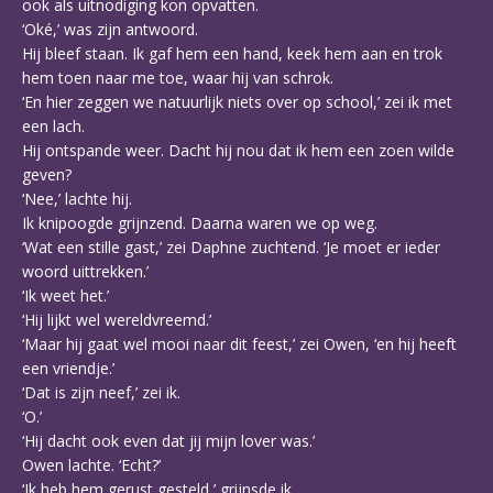
ook als uitnodiging kon opvatten.
‘Oké,’ was zijn antwoord.
Hij bleef staan. Ik gaf hem een hand, keek hem aan en trok
hem toen naar me toe, waar hij van schrok.
‘En hier zeggen we natuurlijk niets over op school,’ zei ik met
een lach.
Hij ontspande weer. Dacht hij nou dat ik hem een zoen wilde
geven?
‘Nee,’ lachte hij.
Ik knipoogde grijnzend. Daarna waren we op weg.
‘Wat een stille gast,’ zei Daphne zuchtend. ‘Je moet er ieder
woord uittrekken.’
‘Ik weet het.’
‘Hij lijkt wel wereldvreemd.’
‘Maar hij gaat wel mooi naar dit feest,’ zei Owen, ‘en hij heeft
een vriendje.’
‘Dat is zijn neef,’ zei ik.
‘O.’
‘Hij dacht ook even dat jij mijn lover was.’
Owen lachte. ‘Echt?’
‘Ik heb hem gerust gesteld,’ grijnsde ik.