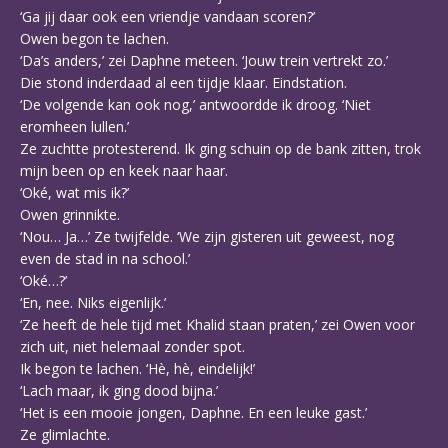
‘Ga jij daar ook een vriendje vandaan scoren?’
Owen begon te lachen.
‘Da’s anders,’ zei Daphne meteen. ‘Jouw trein vertrekt zo.’
Die stond inderdaad al een tijdje klaar. Eindstation.
‘De volgende kan ook nog,’ antwoordde ik droog. ‘Niet
eromheen lullen.’
Ze zuchtte protesterend. Ik ging schuin op de bank zitten, trok
mijn been op en keek naar haar.
‘Oké, wat mis ik?’
Owen grinnikte.
‘Nou… Ja…’ Ze twijfelde. ‘We zijn gisteren uit geweest, nog
even de stad in na school.’
‘Oké…?’
‘En, nee. Niks eigenlijk.’
‘Ze heeft de hele tijd met Khalid staan praten,’ zei Owen voor
zich uit, niet helemaal zonder spot.
Ik begon te lachen. ‘Hè, hè, eindelijk!’
‘Lach maar, ik ging dood bijna.’
‘Het is een mooie jongen, Daphne. En een leuke gast.’
Ze glimlachte.