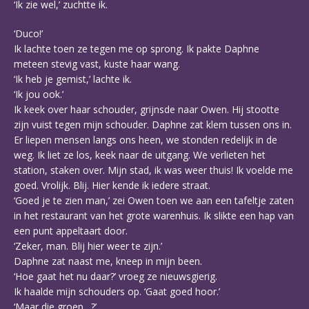
‘Ik zie wel,’ zuchtte ik.
‘Duco!’
Ik lachte toen ze tegen me op sprong. Ik pakte Daphne
meteen stevig vast, kuste haar wang.
‘Ik heb je gemist,’ lachte ik.
‘Ik jou ook.’
Ik keek over haar schouder, grijnsde naar Owen. Hij stootte
zijn vuist tegen mijn schouder. Daphne zat klem tussen ons in.
Er liepen mensen langs ons heen, we stonden redelijk in de
weg. Ik liet ze los, keek naar de uitgang. We verlieten het
station, staken over. Mijn stad, ik was weer thuis! Ik voelde me
goed. Vrolijk. Blij. Hier kende ik iedere straat.
‘Goed je te zien man,’ zei Owen toen we aan een tafeltje zaten
in het restaurant van het grote warenhuis. Ik slikte een hap van
een punt appeltaart door.
‘Zeker, man. Blij hier weer te zijn.’
Daphne zat naast me, kneep in mijn been.
‘Hoe gaat het nu daar?’ vroeg ze nieuwsgierig.
Ik haalde mijn schouders op. ‘Gaat goed hoor.’
‘Maar die groep…?’