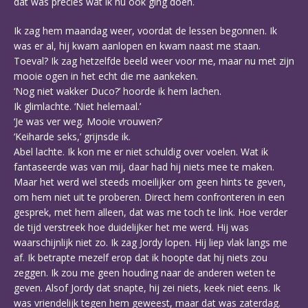
dat was precies wat ik nu ook ging doen.
Ik zag hem maandag weer, voordat de lessen begonnen. Ik
was er al, hij kwam aanlopen en kwam naast me staan.
Toeval? Ik zag hetzelfde beeld weer voor me, maar nu met zijn
mooie ogen in het echt die me aankeken.
‘Nog niet wakker Duco?’ hoorde ik hem lachen.
Ik glimlachte. ‘Niet helemaal.’
‘Je was ver weg. Mooie vrouwen?’
‘Keiharde seks,’ grijnsde ik.
Abel lachte. Ik kon me er niet schuldig over voelen. Wat ik
fantaseerde was van mij, daar had hij niets mee te maken.
Maar het werd wel steeds moeilijker om geen hints te geven,
om hem niet uit te proberen. Direct hem confronteren in een
gesprek, met hem alleen, dat was me toch te link. Hoe verder
de tijd verstreek hoe duidelijker het me werd. Hij was
waarschijnlijk niet zo. Ik zag Jordy lopen. Hij liep vlak langs me
af. Ik betrapte mezelf erop dat ik hoopte dat hij niets zou
zeggen. Ik zou me geen houding naar de anderen weten te
geven. Alsof Jordy dat snapte, hij zei niets, keek niet eens. Ik
was vriendelijk tegen hem geweest, maar dat was zaterdag.