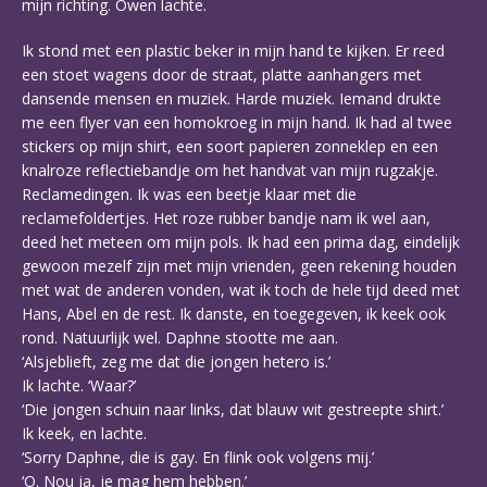
mijn richting. Owen lachte.
Ik stond met een plastic beker in mijn hand te kijken. Er reed
een stoet wagens door de straat, platte aanhangers met
dansende mensen en muziek. Harde muziek. Iemand drukte
me een flyer van een homokroeg in mijn hand. Ik had al twee
stickers op mijn shirt, een soort papieren zonneklep en een
knalroze reflectiebandje om het handvat van mijn rugzakje.
Reclamedingen. Ik was een beetje klaar met die
reclamefoldertjes. Het roze rubber bandje nam ik wel aan,
deed het meteen om mijn pols. Ik had een prima dag, eindelijk
gewoon mezelf zijn met mijn vrienden, geen rekening houden
met wat de anderen vonden, wat ik toch de hele tijd deed met
Hans, Abel en de rest. Ik danste, en toegegeven, ik keek ook
rond. Natuurlijk wel. Daphne stootte me aan.
‘Alsjeblieft, zeg me dat die jongen hetero is.’
Ik lachte. ‘Waar?’
‘Die jongen schuin naar links, dat blauw wit gestreepte shirt.’
Ik keek, en lachte.
‘Sorry Daphne, die is gay. En flink ook volgens mij.’
‘O. Nou ja, je mag hem hebben.’