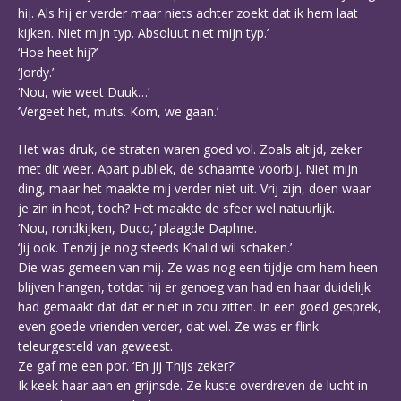
hij. Als hij er verder maar niets achter zoekt dat ik hem laat
kijken. Niet mijn typ. Absoluut niet mijn typ.’
‘Hoe heet hij?’
‘Jordy.’
‘Nou, wie weet Duuk…’
‘Vergeet het, muts. Kom, we gaan.’
Het was druk, de straten waren goed vol. Zoals altijd, zeker
met dit weer. Apart publiek, de schaamte voorbij. Niet mijn
ding, maar het maakte mij verder niet uit. Vrij zijn, doen waar
je zin in hebt, toch? Het maakte de sfeer wel natuurlijk.
‘Nou, rondkijken, Duco,’ plaagde Daphne.
‘Jij ook. Tenzij je nog steeds Khalid wil schaken.’
Die was gemeen van mij. Ze was nog een tijdje om hem heen
blijven hangen, totdat hij er genoeg van had en haar duidelijk
had gemaakt dat dat er niet in zou zitten. In een goed gesprek,
even goede vrienden verder, dat wel. Ze was er flink
teleurgesteld van geweest.
Ze gaf me een por. ‘En jij Thijs zeker?’
Ik keek haar aan en grijnsde. Ze kuste overdreven de lucht in