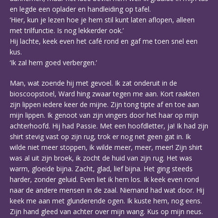
en legde een oplader en handleiding op tafel.
‘Hier, kun je lezen hoe je hem stil kunt laten aflopen, alleen
met trilfunctie. Is nog lekkerder ook.’
Hij lachte, keek even het café rond en gaf me toen snel een
kus.
‘Ik zal hem goed verbergen.’
Man, wat zoende hij met gevoel. Ik zat onderuit in de
bioscoopstoel, Ward hing zwaar tegen me aan. Kort raakten
zijn lippen iedere keer de mijne. Zijn tong tipte af en toe aan
mijn lippen. Ik genoot van zijn vingers door het haar op mijn
achterhoofd. Hij had Passie. Met een hoofdletter, ja! Ik had zijn
shirt stevig vast op zijn rug, trok er nog net geen gat in. Ik
wilde niet meer stoppen, ik wilde meer, meer, meer! Zijn shirt
was al uit zijn broek, ik zocht de huid van zijn rug. Het was
warm, gloeide bijna. Zacht, glad, lief bijna. Het ging steeds
harder, zonder geluid. Even liet ik hem los. Ik keek even rond
naar de andere mensen in de zaal. Niemand had wat door. Hij
keek me aan met glunderende ogen. Ik kuste hem, nog eens.
Zijn hand gleed van achter over mijn wang. Kus op mijn neus.