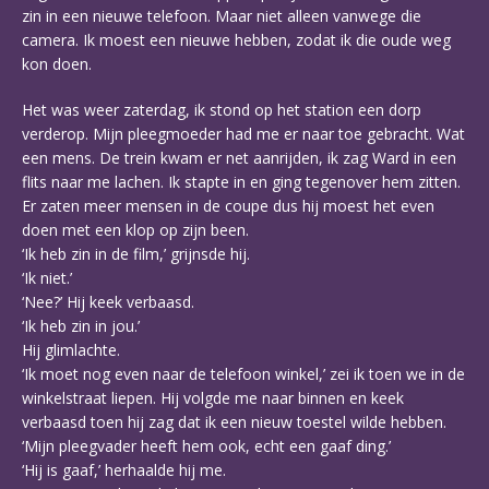
zin in een nieuwe telefoon. Maar niet alleen vanwege die
camera. Ik moest een nieuwe hebben, zodat ik die oude weg
kon doen.
Het was weer zaterdag, ik stond op het station een dorp
verderop. Mijn pleegmoeder had me er naar toe gebracht. Wat
een mens. De trein kwam er net aanrijden, ik zag Ward in een
flits naar me lachen. Ik stapte in en ging tegenover hem zitten.
Er zaten meer mensen in de coupe dus hij moest het even
doen met een klop op zijn been.
‘Ik heb zin in de film,’ grijnsde hij.
‘Ik niet.’
‘Nee?’ Hij keek verbaasd.
‘Ik heb zin in jou.’
Hij glimlachte.
‘Ik moet nog even naar de telefoon winkel,’ zei ik toen we in de
winkelstraat liepen. Hij volgde me naar binnen en keek
verbaasd toen hij zag dat ik een nieuw toestel wilde hebben.
‘Mijn pleegvader heeft hem ook, echt een gaaf ding.’
‘Hij is gaaf,’ herhaalde hij me.