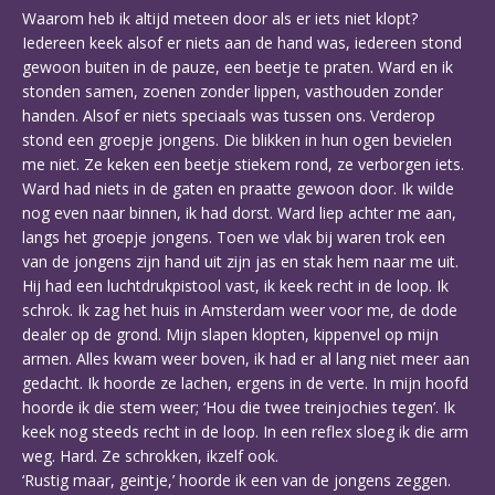
Waarom heb ik altijd meteen door als er iets niet klopt?
Iedereen keek alsof er niets aan de hand was, iedereen stond
gewoon buiten in de pauze, een beetje te praten. Ward en ik
stonden samen, zoenen zonder lippen, vasthouden zonder
handen. Alsof er niets speciaals was tussen ons. Verderop
stond een groepje jongens. Die blikken in hun ogen bevielen
me niet. Ze keken een beetje stiekem rond, ze verborgen iets.
Ward had niets in de gaten en praatte gewoon door. Ik wilde
nog even naar binnen, ik had dorst. Ward liep achter me aan,
langs het groepje jongens. Toen we vlak bij waren trok een
van de jongens zijn hand uit zijn jas en stak hem naar me uit.
Hij had een luchtdrukpistool vast, ik keek recht in de loop. Ik
schrok. Ik zag het huis in Amsterdam weer voor me, de dode
dealer op de grond. Mijn slapen klopten, kippenvel op mijn
armen. Alles kwam weer boven, ik had er al lang niet meer aan
gedacht. Ik hoorde ze lachen, ergens in de verte. In mijn hoofd
hoorde ik die stem weer; ‘Hou die twee treinjochies tegen’. Ik
keek nog steeds recht in de loop. In een reflex sloeg ik die arm
weg. Hard. Ze schrokken, ikzelf ook.
‘Rustig maar, geintje,’ hoorde ik een van de jongens zeggen.