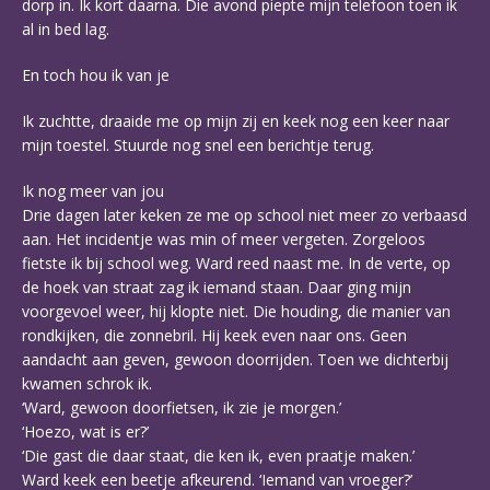
dorp in. Ik kort daarna. Die avond piepte mijn telefoon toen ik
al in bed lag.
En toch hou ik van je
Ik zuchtte, draaide me op mijn zij en keek nog een keer naar
mijn toestel. Stuurde nog snel een berichtje terug.
Ik nog meer van jou
Drie dagen later keken ze me op school niet meer zo verbaasd
aan. Het incidentje was min of meer vergeten. Zorgeloos
fietste ik bij school weg. Ward reed naast me. In de verte, op
de hoek van straat zag ik iemand staan. Daar ging mijn
voorgevoel weer, hij klopte niet. Die houding, die manier van
rondkijken, die zonnebril. Hij keek even naar ons. Geen
aandacht aan geven, gewoon doorrijden. Toen we dichterbij
kwamen schrok ik.
‘Ward, gewoon doorfietsen, ik zie je morgen.’
‘Hoezo, wat is er?’
‘Die gast die daar staat, die ken ik, even praatje maken.’
Ward keek een beetje afkeurend. ‘Iemand van vroeger?’