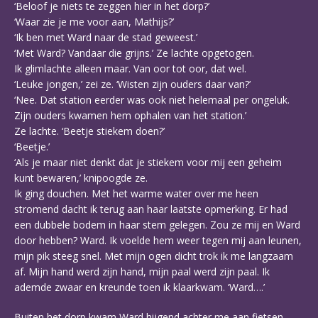
‘Beloof je niets te zeggen hier in het dorp?’
‘Waar zie je me voor aan, Mathijs?’
‘Ik ben met Ward naar de stad geweest.’
‘Met Ward? Vandaar die grijns.’ Ze lachte opgetogen.
Ik glimlachte alleen maar. Van oor tot oor, dat wel.
‘Leuke jongen,’ zei ze. ‘Wisten zijn ouders daar van?’
‘Nee. Dat station eerder was ook niet helemaal per ongeluk.
Zijn ouders kwamen hem ophalen van het station.’
Ze lachte. ‘Beetje stiekem doen?’
‘Beetje.’
‘Als je maar niet denkt dat je stiekem voor mij een geheim
kunt bewaren,’ knipoogde ze.
Ik ging douchen. Met het warme water over me heen
stromend dacht ik terug aan haar laatste opmerking. Er had
een dubbele bodem in haar stem gelegen. Zou ze mij en Ward
door hebben? Ward. Ik voelde hem weer tegen mij aan leunen,
mijn pik steeg snel. Met mijn ogen dicht trok ik me langzaam
af. Mijn hand werd zijn hand, mijn paal werd zijn paal. Ik
ademde zwaar en kreunde toen ik klaarkwam. ‘Ward….’
Buiten het dorp kwam Ward hijgend achter me aan fietsen.