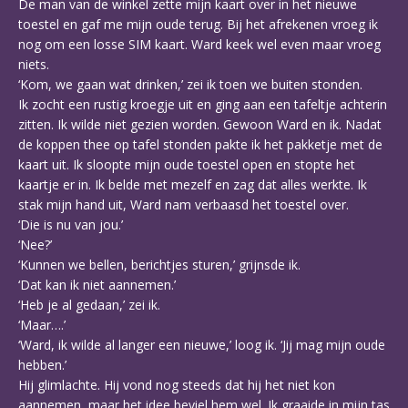
De man van de winkel zette mijn kaart over in het nieuwe
toestel en gaf me mijn oude terug. Bij het afrekenen vroeg ik
nog om een losse SIM kaart. Ward keek wel even maar vroeg
niets.
‘Kom, we gaan wat drinken,’ zei ik toen we buiten stonden.
Ik zocht een rustig kroegje uit en ging aan een tafeltje achterin
zitten. Ik wilde niet gezien worden. Gewoon Ward en ik. Nadat
de koppen thee op tafel stonden pakte ik het pakketje met de
kaart uit. Ik sloopte mijn oude toestel open en stopte het
kaartje er in. Ik belde met mezelf en zag dat alles werkte. Ik
stak mijn hand uit, Ward nam verbaasd het toestel over.
‘Die is nu van jou.’
‘Nee?’
‘Kunnen we bellen, berichtjes sturen,’ grijnsde ik.
‘Dat kan ik niet aannemen.’
‘Heb je al gedaan,’ zei ik.
‘Maar….’
‘Ward, ik wilde al langer een nieuwe,’ loog ik. ‘Jij mag mijn oude
hebben.’
Hij glimlachte. Hij vond nog steeds dat hij het niet kon
aannemen, maar het idee beviel hem wel. Ik graaide in mijn tas