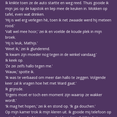
Ik knikte toen ze de auto startte en weg reed. Thuis gooide ik
mijn jas op de kapstok en liep mee de keuken in. Mokken op
tafel, even wat drinken.
‘Hij is wel erg verlegen hè, toen ik net zwaaide werd hij meteen
rood.’
‘Valt wel mee hoor,’ zei ik en voelde de koude plek in mijn
broek.
‘Hij is leuk, Mathijs.’
‘Weet ik,’ zei ik glunderend.
‘Ik kwam zijn moeder nog tegen in de winkel vandaag.’
Ik keek op.
‘Ze zei zelfs hallo tegen me.’
‘Wauw,’ spotte ik.
‘Ik was te verbaasd om meer dan hallo te zeggen. Volgende
keer zal ik vragen hoe het met Ward gaat.’
Ik grijnsde.
‘Ergens moet er toch een moment zijn waarop ze wakker
wordt.’
‘Ik mag het hopen,’ zei ik en stond op. ‘Ik ga douchen.’
Op mijn kamer trok ik mijn kleren uit. Ik gooide mij telefoon op