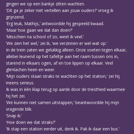
gingen we op een bankje zitten wachten.
‘Dit ga je zeker niet vertellen aan jouw ouders?’ vroeg ik
grijnzend.
‘Erg leuk, Mathijs,’ antwoordde hij gespeeld kwaad.
‘Maar hoe gaan we dat dan doen?’
‘Misschien na school of zo, weet ik veel.’
‘We zien het wel,’ zei ik, ‘we verzinnen er wel wat op.’
In de trein zaten we gelukkig alleen. Onze voeten tegen elkaar,
allebei leunend op het tafeltje aan het raam tussen ons in,
starend in elkaars ogen, af en toe lippen op elkaar. Veel
glimlachen heen en weer.
‘Mijn ouders staan straks te wachten op het station,’ zei hij
ineens serieus.
Ik was in één klap terug op aarde door de triestheid waarmee
hij het zei.
‘We kunnen niet samen uitstappen,’ beantwoordde hij mijn
vragende blik.
‘Snap ik.’
‘Hoe doen we dat straks?’
‘Ik stap een station eerder uit, denk ik. Pak ik daar een bus.’