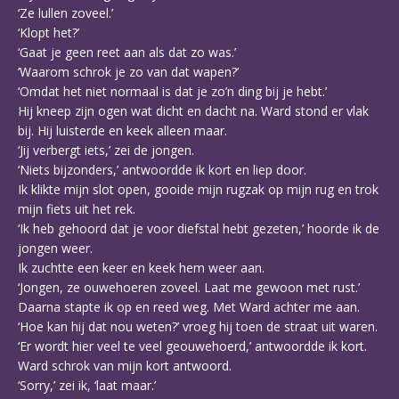
‘Ze lullen zoveel.’
‘Klopt het?’
‘Gaat je geen reet aan als dat zo was.’
‘Waarom schrok je zo van dat wapen?’
‘Omdat het niet normaal is dat je zo’n ding bij je hebt.’
Hij kneep zijn ogen wat dicht en dacht na. Ward stond er vlak
bij. Hij luisterde en keek alleen maar.
‘Jij verbergt iets,’ zei de jongen.
‘Niets bijzonders,’ antwoordde ik kort en liep door.
Ik klikte mijn slot open, gooide mijn rugzak op mijn rug en trok
mijn fiets uit het rek.
‘Ik heb gehoord dat je voor diefstal hebt gezeten,’ hoorde ik de
jongen weer.
Ik zuchtte een keer en keek hem weer aan.
‘Jongen, ze ouwehoeren zoveel. Laat me gewoon met rust.’
Daarna stapte ik op en reed weg. Met Ward achter me aan.
‘Hoe kan hij dat nou weten?’ vroeg hij toen de straat uit waren.
‘Er wordt hier veel te veel geouwehoerd,’ antwoordde ik kort.
Ward schrok van mijn kort antwoord.
‘Sorry,’ zei ik, ‘laat maar.’