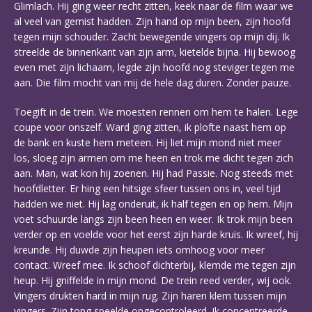
Glimlach. Hij ging weer recht zitten, keek naar de film waar we
al veel van gemist hadden. Zijn hand op mijn been, zijn hoofd
tegen mijn schouder. Zacht bewegende vingers op mijn dij. Ik
streelde de binnenkant van zijn arm, kietelde bijna. Hij bewoog
even met zijn lichaam, legde zijn hoofd nog steviger tegen me
aan. Die film mocht van mij de hele dag duren. Zonder pauze.
Toegift in de trein. We moesten rennen om hem te halen. Lege
coupe voor onszelf. Ward ging zitten, ik plofte naast hem op
de bank en kuste hem meteen. Hij liet mijn mond niet meer
los, sloeg zijn armen om me heen en trok me dicht tegen zich
aan. Man, wat kon hij zoenen. Hij had Passie. Nog steeds met
hoofdletter. Er hing een hitsige sfeer tussen ons in, veel tijd
hadden we niet. Hij lag onderuit, ik half tegen en op hem. Mijn
voet schuurde langs zijn been heen en weer. Ik trok mijn been
verder op en voelde voor het eerst zijn harde kruis. Ik wreef, hij
kreunde. Hij duwde zijn heupen iets omhoog voor meer
contact. Wreef mee. Ik schoof dichterbij, klemde me tegen zijn
heup. Hij gniffelde in mijn mond. De trein reed verder, wij ook.
Vingers drukten hard in mijn rug. Zijn haren klem tussen mijn
vingers. Zijn tong speelde ongecontroleerd. Ik concentreerde