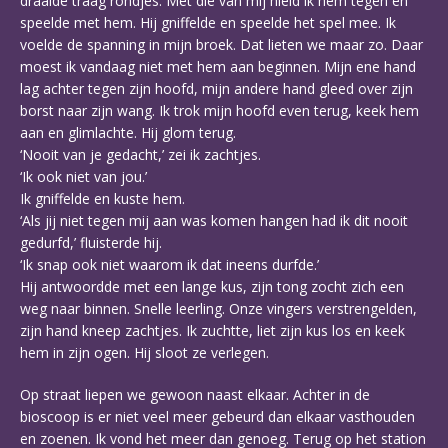
draaide traag rondjes. Met die van mij hield ik hem tegen en
speelde met hem. Hij gniffelde en speelde het spel mee. Ik
voelde de spanning in mijn broek. Dat lieten we maar zo. Daar
moest ik vandaag niet met hem aan beginnen. Mijn ene hand
lag achter tegen zijn hoofd, mijn andere hand gleed over zijn
borst naar zijn wang. Ik trok mijn hoofd even terug, keek hem
aan en glimlachte. Hij glom terug.
‘Nooit van je gedacht,’ zei ik zachtjes.
‘Ik ook niet van jou.’
Ik gniffelde en kuste hem.
‘Als jij niet tegen mij aan was komen hangen had ik dit nooit
gedurfd,’ fluisterde hij.
‘Ik snap ook niet waarom ik dat ineens durfde.’
Hij antwoordde met een lange kus, zijn tong zocht zich een
weg naar binnen. Snelle leerling. Onze vingers verstrengelden,
zijn hand kneep zachtjes. Ik zuchtte, liet zijn kus los en keek
hem in zijn ogen. Hij sloot ze verlegen.
Op straat liepen we gewoon naast elkaar. Achter in de
bioscoop is er niet veel meer gebeurd dan elkaar vasthouden
en zoenen. Ik vond het meer dan genoeg. Terug op het station