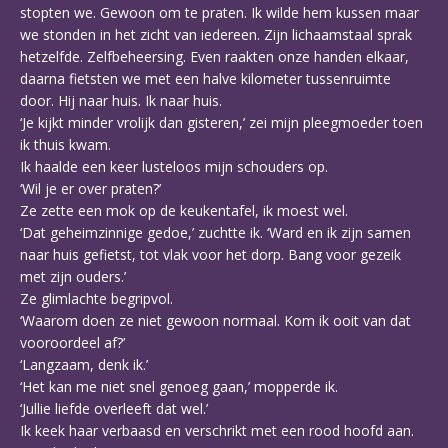
stopten we. Gewoon om te praten. Ik wilde hem kussen maar
we stonden in het zicht van iedereen. Zijn lichaamstaal sprak
hetzelfde. Zelfbeheersing. Even raakten onze handen elkaar,
daarna fietsten we met een halve kilometer tussenruimte
door. Hij naar huis. Ik naar huis.
‘Je kijkt minder vrolijk dan gisteren,’ zei mijn pleegmoeder toen
ik thuis kwam.
Ik haalde een keer lusteloos mijn schouders op.
‘Wil je er over praten?’
Ze zette een mok op de keukentafel, ik moest wel.
‘Dat geheimzinnige gedoe,’ zuchtte ik. ‘Ward en ik zijn samen
naar huis gefietst, tot vlak voor het dorp. Bang voor gezeik
met zijn ouders.’
Ze glimlachte begripvol.
‘Waarom doen ze niet gewoon normaal. Kom ik ooit van dat
vooroordeel af?’
‘Langzaam, denk ik.’
‘Het kan me niet snel genoeg gaan,’ mopperde ik.
‘Jullie liefde overleeft dat wel.’
Ik keek haar verbaasd en verschrikt met een rood hoofd aan.