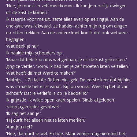
‘Nee, je moest er zelf mee komen. Ik kan je moeilijk dwingen
uit de kast te komen.’
Ik staarde voor me uit, zette alles even op een rijtje. Aan de
ene kant was ik kwaad, ze hadden achter mijn rug om dingen
na zitten trekken. Aan de andere kant kon ik dat ook wel weer
begrijpen.
‘Wat denk je nu?’
Ik haalde mijn schouders op.
‘Maar dat heb ik nu dus wel gedaan, je uit de kast getrokken,’
ging ze verder. ‘Sorry. Ik had het je zelf moeten laten vertellen.’
‘Wat heeft dit met Ward te maken?’
‘Mathijs….’ Ze lachte. ‘Ik ben niet gek. De eerste keer dat hij hier
was straalde het er al vanaf. Bij jou vooral. Weet hij het al van
zichzelf? Dat ie verliefd is op je bedoel ik?’
Ik grijnsde. Ik wilde open kaart spelen. ‘Sinds afgelopen
zaterdag in ieder geval wel.’
‘Ik zag het aan je.’
‘Hij durft het alleen niet te laten merken.’
‘Aan jou niet?’
‘Nee, dat durft ie wel. En hoe. Maar verder mag niemand het