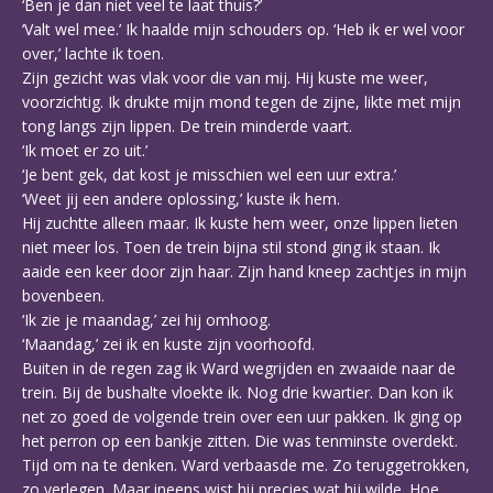
‘Ben je dan niet veel te laat thuis?’
‘Valt wel mee.’ Ik haalde mijn schouders op. ‘Heb ik er wel voor
over,’ lachte ik toen.
Zijn gezicht was vlak voor die van mij. Hij kuste me weer,
voorzichtig. Ik drukte mijn mond tegen de zijne, likte met mijn
tong langs zijn lippen. De trein minderde vaart.
‘Ik moet er zo uit.’
‘Je bent gek, dat kost je misschien wel een uur extra.’
‘Weet jij een andere oplossing,’ kuste ik hem.
Hij zuchtte alleen maar. Ik kuste hem weer, onze lippen lieten
niet meer los. Toen de trein bijna stil stond ging ik staan. Ik
aaide een keer door zijn haar. Zijn hand kneep zachtjes in mijn
bovenbeen.
‘Ik zie je maandag,’ zei hij omhoog.
‘Maandag,’ zei ik en kuste zijn voorhoofd.
Buiten in de regen zag ik Ward wegrijden en zwaaide naar de
trein. Bij de bushalte vloekte ik. Nog drie kwartier. Dan kon ik
net zo goed de volgende trein over een uur pakken. Ik ging op
het perron op een bankje zitten. Die was tenminste overdekt.
Tijd om na te denken. Ward verbaasde me. Zo teruggetrokken,
zo verlegen. Maar ineens wist hij precies wat hij wilde. Hoe