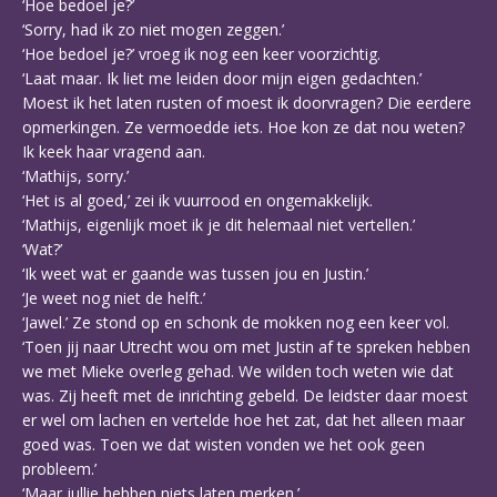
‘Hoe bedoel je?’
‘Sorry, had ik zo niet mogen zeggen.’
‘Hoe bedoel je?’ vroeg ik nog een keer voorzichtig.
‘Laat maar. Ik liet me leiden door mijn eigen gedachten.’
Moest ik het laten rusten of moest ik doorvragen? Die eerdere
opmerkingen. Ze vermoedde iets. Hoe kon ze dat nou weten?
Ik keek haar vragend aan.
‘Mathijs, sorry.’
‘Het is al goed,’ zei ik vuurrood en ongemakkelijk.
‘Mathijs, eigenlijk moet ik je dit helemaal niet vertellen.’
‘Wat?’
‘Ik weet wat er gaande was tussen jou en Justin.’
‘Je weet nog niet de helft.’
‘Jawel.’ Ze stond op en schonk de mokken nog een keer vol.
‘Toen jij naar Utrecht wou om met Justin af te spreken hebben
we met Mieke overleg gehad. We wilden toch weten wie dat
was. Zij heeft met de inrichting gebeld. De leidster daar moest
er wel om lachen en vertelde hoe het zat, dat het alleen maar
goed was. Toen we dat wisten vonden we het ook geen
probleem.’
‘Maar jullie hebben niets laten merken.’