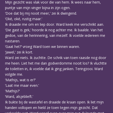
Mijn gezicht was vlak voor die van hem. Ik wees naar hem,
puntje van mijn vinger bijna in zijn ogen.
‘Doe dat bij mij nooit meer,’ zei ik dwingend.
‘Oké, oké, rustig maar.’
Ik draaide me om en liep door. Ward keek me verschrikt aan.
‘Die gast is gek,’ hoorde ik nog achter me. Ik baalde. Van het
gedoe, van de herinnering, van mezelf. Ik voelde iedereen me
nastaren.
‘Gaat het?’ vroeg Ward toen we binnen waren.
‘Jawel,’ zei ik kort.
Ward zei niets. Ik zuchtte. De schrik van toen raasde nog door
me heen. Liet het me dan godverdomme nooit los? Ik vluchtte
de toiletten in, ik voelde dat ik ging janken. Teringzooi. Ward
volgde me.
‘Mathijs, wat is er?’
‘Laat me maar even.’
‘Mathijs?’
‘Ward, alsjeblieft.’
Ik bukte bij de wastafel en draaide de kraan open. Ik liet mijn
handen vollopen en hield ze toen tegen mijn gezicht. Dat