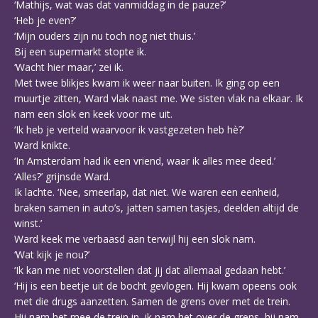
‘Mathijs, wat was dat vanmiddag in de pauze?’
‘Heb je even?’
‘Mijn ouders zijn nu toch nog niet thuis.’
Bij een supermarkt stopte ik.
‘Wacht hier maar,’ zei ik.
Met twee blikjes kwam ik weer naar buiten. Ik ging op een
muurtje zitten, Ward vlak naast me. We sisten vlak na elkaar. Ik
nam een slok en keek voor me uit.
‘Ik heb je verteld waarvoor ik vastgezeten heb hè?’
Ward knikte.
‘In Amsterdam had ik een vriend, waar ik alles mee deed.’
‘Alles?’ grijnsde Ward.
Ik lachte. ‘Nee, smeerlap, dat niet. We waren een eenheid,
braken samen in auto’s, jatten samen tasjes, deelden altijd de
winst.’
Ward keek me verbaasd aan terwijl hij een slok nam.
‘Wat kijk je nou?’
‘Ik kan me niet voorstellen dat jij dat allemaal gedaan hebt.’
‘Hij is een beetje uit de bocht gevlogen. Hij kwam opeens ook
met die drugs aanzetten. Samen de grens over met de trein.
Hij nam het mee de trein in, ik nam het over de grens, hij nam