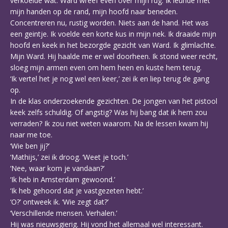
verkoelde wat. Ward wreef even over mijn rug. Ik leunde met
mijn handen op de rand, mijn hoofd naar beneden.
Concentreren nu, rustig worden. Niets aan de hand. Het was
een geintje. Ik voelde een korte kus in mijn nek. Ik draaide mijn
hoofd en keek in het bezorgde gezicht van Ward. Ik glimlachte.
Mijn Ward. Hij haalde me er wel doorheen. Ik stond weer recht,
sloeg mijn armen even om hem heen en kuste hem terug.
‘Ik vertel het je nog wel een keer,’ zei ik en liep terug de gang
op.
In de klas onderzoekende gezichten. De jongen van het pistool
keek zelfs schuldig. Of angstig? Was hij bang dat ik hem zou
verraden? Ik zou niet weten waarom. Na de lessen kwam hij
naar me toe.
‘Wie ben jij?’
‘Mathijs,’ zei ik droog. ‘Weet je toch.’
‘Nee, waar kom je vandaan?’
‘Ik heb in Amsterdam gewoond.’
‘Ik heb gehoord dat je vastgezeten hebt.’
‘O?’ ontweek ik. ‘Wie zegt dat?’
‘Verschillende mensen. Verhalen.’
Hij was nieuwsgierig. Hij vond het allemaal wel interessant.