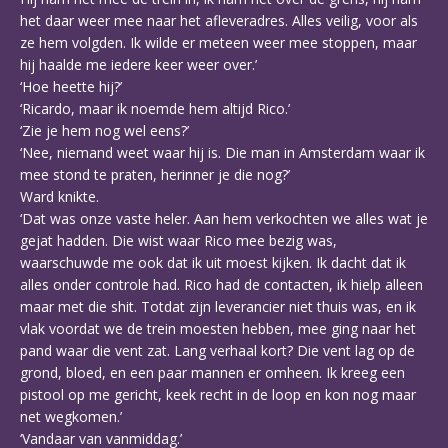
het daar weer mee naar het afleveradres. Alles veilig, voor als
ze hem volgden. Ik wilde er meteen weer mee stoppen, maar
hij haalde me iedere keer weer over.’
‘Hoe heette hij?’
‘Ricardo, maar ik noemde hem altijd Rico.’
‘Zie je hem nog wel eens?’
‘Nee, niemand weet waar hij is. Die man in Amsterdam waar ik
mee stond te praten, herinner je die nog?’
Ward knikte.
‘Dat was onze vaste heler. Aan hem verkochten we alles wat je
gejat hadden. Die wist waar Rico mee bezig was,
waarschuwde me ook dat ik uit moest kijken. Ik dacht dat ik
alles onder controle had. Rico had de contacten, ik hielp alleen
maar met die shit. Totdat zijn leverancier niet thuis was, en ik
vlak voordat we de trein moesten hebben, mee ging naar het
pand waar die vent zat. Lang verhaal kort? Die vent lag op de
grond, bloed, en een paar mannen er omheen. Ik kreeg een
pistool op me gericht, keek recht in de loop en kon nog maar
net wegkomen.’
‘Vandaar van vanmiddag.’