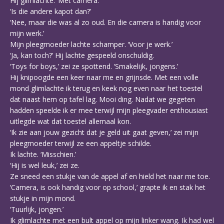
Hij glimlachte. ‘Met camera.’
‘Is die andere kapot dan?’
‘Nee, maar die was al zo oud. En die camera is handig voor
mijn werk.’
Mijn pleegmoeder lachte schamper. ‘Voor je werk.’
‘Ja, kan toch?’ Hij lachte gespeeld onschuldig.
‘Toys for boys,’ zei ze spottend. ‘Smakelijk, jongens.’
Hij knipoogde een keer naar me en grijnsde. Met een volle
mond glimlachte ik terug en keek nog even naar het toestel
dat naast hem op tafel lag. Mooi ding. Nadat we gegeten
hadden speelde ik er mee terwijl mijn pleegvader enthousiast
uitlegde wat dat toestel allemaal kon.
‘Ik zie aan jouw gezicht dat je geld uit gaat geven,’ zei mijn
pleegmoeder terwijl ze een appeltje schilde.
Ik lachte. ‘Misschien.’
‘Hij is wel leuk,’ zei ze.
Ze sneed een stukje van de appel af en hield het naar me toe.
‘Camera, is ook handig voor op school,’ grapte ik en stak het
stukje in mijn mond.
‘Tuurlijk, jongen.’
Ik glimlachte met een bult appel op mijn linker wang. Ik had wel