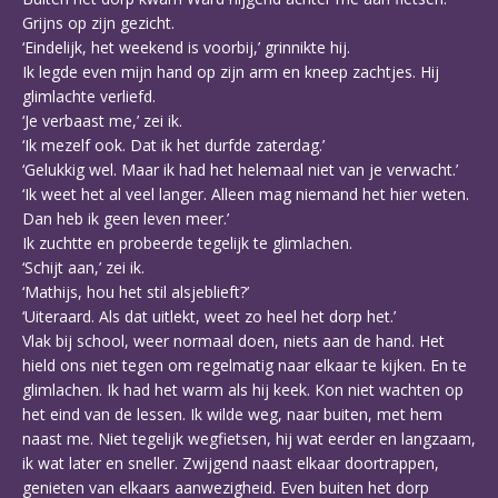
Grijns op zijn gezicht.
‘Eindelijk, het weekend is voorbij,’ grinnikte hij.
Ik legde even mijn hand op zijn arm en kneep zachtjes. Hij
glimlachte verliefd.
‘Je verbaast me,’ zei ik.
‘Ik mezelf ook. Dat ik het durfde zaterdag.’
‘Gelukkig wel. Maar ik had het helemaal niet van je verwacht.’
‘Ik weet het al veel langer. Alleen mag niemand het hier weten.
Dan heb ik geen leven meer.’
Ik zuchtte en probeerde tegelijk te glimlachen.
‘Schijt aan,’ zei ik.
‘Mathijs, hou het stil alsjeblieft?’
‘Uiteraard. Als dat uitlekt, weet zo heel het dorp het.’
Vlak bij school, weer normaal doen, niets aan de hand. Het
hield ons niet tegen om regelmatig naar elkaar te kijken. En te
glimlachen. Ik had het warm als hij keek. Kon niet wachten op
het eind van de lessen. Ik wilde weg, naar buiten, met hem
naast me. Niet tegelijk wegfietsen, hij wat eerder en langzaam,
ik wat later en sneller. Zwijgend naast elkaar doortrappen,
genieten van elkaars aanwezigheid. Even buiten het dorp