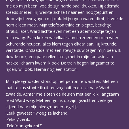
me op mijn been, voelde zijn harde paal drukken. Hij ademde
steeds sneller. Hij werkte zichzelf naar een hoogtepunt en
door zijn bewegingen mij ook. Mijn ogen waren dicht, ik voelde
hem alleen maar. Mijn telefoon trilde en piepte, berichtje.
Straks, later. Ward lachte even met een ademstootje tegen
mijn wang. Even keken we elkaar aan en zoenden toen weer.
Schurende heupen, alles klem tegen elkaar aan. Hij kreunde,
verstarde. Ontlaadde met een stevige duw tegen mijn been. Ik
duwde ook, een paar tellen later, met in mijn fantasie zijn
naakte lichaam kwam ik ook. De trein begon langzamer te
rijden, wij ook. Hierna nog één station.
Mijn pleegmoeder stond op het perron te wachten. Met een
laatste kus stapte ik uit, en zag buiten dat ze naar Ward
zwaaide. Achter me sloten de deuren met een klik, langzaam
reed Ward weg. Met een grijns op zijn gezicht en verlegen
kijkend naar mijn pleegmoeder tegelijk.
‘Leuk geweest?’ vroeg ze lachend.
‘Zeker,’ zei ik.
‘Telefoon gekocht?’