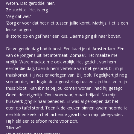
weten. Dat geroddel hier.’
Ze zuchtte. ‘Het is erg.’
‘Zeg dat wel.’
‘Zorg er voor dat het niet tussen jullie komt, Mathijs. Het is een
leuke jongen.’
Ik stond op en gaf haar een kus. Daarna ging ik naar boven.
De volgende dag had ik post. Een kaartje uit Amsterdam. Eén
van de jongens uit het internaat. Zomaar. Het maakte me
vrolijk. Ward maakte me ook vrolijk. Het gezicht van hem
eerder die dag, toen ik hem vertelde van het gesprek bij mijn
thuiskomst. Hij was er verlegen van. Blij ook. Tegelijkertijd nog
somberder, het legde de tegenstelling tussen zijn thuis en mijn
thuis bloot. ‘Kan ik niet bij jou komen wonen,’ had hij gezegd.
Goed idee eigenlijk. Onuitvoerbaar, maar briljant. Na mijn
huiswerk ging ik naar beneden. Er was al geroepen dat het
eten op tafel stond. Toen ik de keuken binnen kwam hoorde ik
een klik en keek in het lachende gezicht van mijn pleegvader.
Hij hield een telefoon recht voor zich.
‘Nieuw?’