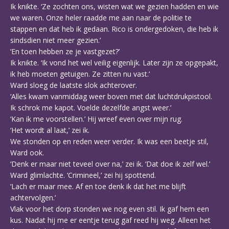
Ik knikte. ‘Ze zochten ons, wisten wat we gezien hadden en wie
we waren. Onze heler raadde me aan naar de politie te
stappen en dat heb ik gedaan. Rico is ondergedoken, die heb ik
sindsdien niet meer gezien.’
‘En toen hebben ze je vastgezet?’
Ik knikte. ‘Ik vond het wel veilig eigenlijk. Later zijn ze opgepakt,
ik heb moeten getuigen. Ze zitten nu vast.’
Ward sloeg de laatste slok achterover.
‘Alles kwam vanmiddag weer boven met dat luchtdrukpistool.
Ik schrok me kapot. Voelde dezelfde angst weer.’
‘Kan ik me voorstellen.’ Hij wreef even over mijn rug.
‘Het wordt al laat,’ zei ik.
We stonden op en reden weer verder. Ik was een beetje stil,
Ward ook.
‘Denk er maar niet teveel over na,’ zei ik. ‘Dat doe ik zelf wel.’
Ward glimlachte. ‘Crimineel,’ zei hij spottend.
‘Lach er maar mee. Af en toe denk ik dat het me blijft
achtervolgen.’
Vlak voor het dorp stonden we nog even stil. Ik gaf hem een
kus. Nadat hij me er eentje terug gaf reed hij weg. Alleen het