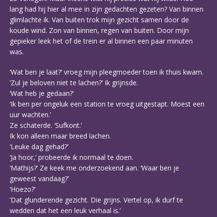
lang had hij hier al mee in zijn gedachten gezeten? Van binnen
glimlachte ik. Van buiten trok mijn gezicht samen door de
koude wind. Zon van binnen, regen van buiten. Door mijn
gepieker leek het of de trein er al binnen een paar minuten
was.
‘Wat ben je laat?’ vroeg mijn pleegmoeder toen ik thuis kwam.
‘Zul je beloven niet te lachen?’ Ik grijnsde.
‘Wat heb je gedaan?’
‘Ik ben per ongeluk een station te vroeg uitgestapt. Moest een
uur wachten.’
Ze schaterde. ‘Sufkont.’
Ik kon alleen maar breed lachen.
‘Leuke dag gehad?’
‘Ja hoor,’ probeerde ik normaal te doen.
‘Mathijs?’ Ze keek me onderzoekend aan. ‘Waar ben je
geweest vandaag?’
‘Hoezo?’
‘Dat glunderende gezicht. Die grijns. Vertel op, ik durf te
wedden dat het een leuk verhaal is.’