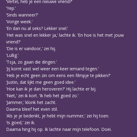
‘Vertel, heb je een nieuwe vriend?’
‘Yep.’
‘Sinds wanneer?’
‘Vorige week.’
‘En dan nu al seks? Lekker snel.’
‘Het was snel en lekker ja,’ lachte ik. ‘En hoe is het met jouw
vriend?’
‘Die is er vandoor,’ zei hij.
‘Lullig.’
‘Tsja, zo gaan die dingen.’
‘Jij komt vast wel weer een keer iemand tegen.’
‘Heb je echt geen zin om eens een filmpje te pikken?’
‘Justin, dat lijkt me geen goed idee.’
‘Hoe kan ik je dan heroveren?’ Hij lachte er bij.
‘Niet,’ zei ik kort. ‘Ik heb het goed zo.’
‘Jammer,’ klonk het zacht.
Daarna bleef het even stil.
‘Als je je bedenkt, je hebt mijn nummer,’ zei hij toen.
‘Is goed,’ zei ik.
Daarna hing hij op. Ik lachte naar mijn telefoon. Doei.