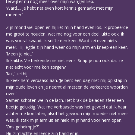
terwijl er nu nog meer over mijn wangen liep.
‘Ward…. Je hebt net even kort kennis gemaakt met mijn
moeder.’
Zijn mond viel open en hij liet mijn hand even los. Ik probeerde
me groot te houden, wat me nog voor een deel lukte ook. Ik
was vooral kwaad. Ik snifte een keer. Ward zei even niets
meer. Hij legde zijn hand weer op mijn arm en kneep een keer.
‘Meen je niet.’
Ik knikte. ‘Ze herkende me niet eens. Snap je nou ook dat ze
niet echt voor me kon zorgen?’
‘Kut,’ zei hij.
Ik keek hem verbaasd aan. ‘Je bent één dag met mij op stap in
mijn oude leven en je neemt al meteen de verkeerde woorden
over.’
Samen schoten we in de lach. Het brak de beladen sfeer een
beetje gelukkig. Wat me verbaasde was het gevoel dat ik haar
achter me kon laten, alsof het gewoon mijn moeder niet meer
was. Ik stak mijn arm uit en hield mijn hand voor hem open.
‘Ons geheimpje?’
Hij glimlachte en legde zijn hand er in.