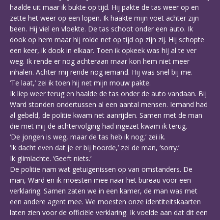
haalde uit maar ik bukte op tijd. Hij pakte de tas weer op en
zette het weer op een lopen. Ik haakte mijn voet achter zijn
been. Hij viel en vloekte. De tas schoot onder een auto. Ik
dook op hem maar hij rolde net op tijd op zijn zij. Hij schopte
een keer, ik dook in elkaar. Toen ik opkeek was hij al te ver
weg. Ik rende er nog achteraan maar kon hem niet meer
inhalen. Achter mij rende nog iemand. Hij was snel bij me.
‘Te laat,’ zei ik toen hij net mijn mouw pakte.
Ik liep weer terug en haalde de tas onder de auto vandaan. Bij
Ward stonden ondertussen al een aantal mensen. Iemand had
al gebeld, de politie kwam net aanrijden. Samen met de man
die met mij de achtervolging had ingezet kwam ik terug.
‘De jongen is weg, maar de tas heb ik nog,’ zei ik.
‘Ik dacht even dat je er bij hoorde,’ zei de man, ‘sorry.’
Ik glimlachte. ‘Geeft niets.’
De politie nam wat getuigenissen op van omstanders. De
man, Ward en ik moesten mee naar het bureau voor een
verklaring. Samen zaten we in een kamer, de man was met
een andere agent mee. We moesten onze identiteitskaarten
laten zien voor de officiële verklaring. Ik voelde aan dat dit een