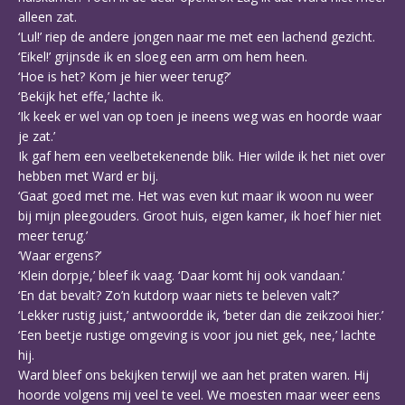
alleen zat.
‘Lul!’ riep de andere jongen naar me met een lachend gezicht.
‘Eikel!’ grijnsde ik en sloeg een arm om hem heen.
‘Hoe is het? Kom je hier weer terug?’
‘Bekijk het effe,’ lachte ik.
‘Ik keek er wel van op toen je ineens weg was en hoorde waar
je zat.’
Ik gaf hem een veelbetekenende blik. Hier wilde ik het niet over
hebben met Ward er bij.
‘Gaat goed met me. Het was even kut maar ik woon nu weer
bij mijn pleegouders. Groot huis, eigen kamer, ik hoef hier niet
meer terug.’
‘Waar ergens?’
‘Klein dorpje,’ bleef ik vaag. ‘Daar komt hij ook vandaan.’
‘En dat bevalt? Zo’n kutdorp waar niets te beleven valt?’
‘Lekker rustig juist,’ antwoordde ik, ‘beter dan die zeikzooi hier.’
‘Een beetje rustige omgeving is voor jou niet gek, nee,’ lachte
hij.
Ward bleef ons bekijken terwijl we aan het praten waren. Hij
hoorde volgens mij veel te veel. We moesten maar weer eens