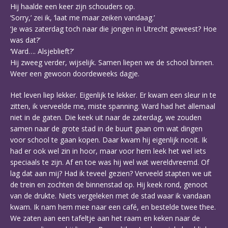
Hij haalde een keer zijn schouders op.
‘Sorry,’ zei ik, ‘laat me maar zeiken vandaag.’
‘Je was zaterdag toch naar die jongen in Utrecht geweest? Hoe
was dat?’
‘Ward…. Alsjeblieft?’
Hij zweeg verder, wijselijk. Samen liepen we de school binnen.
Weer een gewoon doordeweeks dagje.
Het leven liep lekker. Eigenlijk te lekker. Er kwam een sleur in te
zitten, ik verveelde me, miste spanning. Ward had het allemaal
niet in de gaten. Die keek uit naar de zaterdag, we zouden
samen naar de grote stad in de buurt gaan om wat dingen
voor school te gaan kopen. Daar kwam hij eigenlijk nooit. Ik
had er ook wel zin in hoor, maar voor hem leek het wel iets
speciaals te zijn. Af en toe was hij wel wat wereldvreemd. Of
lag dat aan mij? Had ik teveel gezien? Verveeld stapten we uit
de trein en zochten de binnenstad op. Hij keek rond, genoot
van de drukte. Niets vergeleken met de stad waar ik vandaan
kwam. Ik nam hem mee naar een café, en bestelde twee thee.
We zaten aan een tafeltje aan het raam en keken naar de