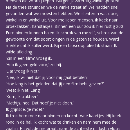
mensen die voorbij liepen. Burgerlijk zaterdag-winkel-publiek.
Na de thee struinden we de winkelstraat af. We hadden snel
gevonden wat we moesten hebben. We slenteren wat door,
winkel in en winkel uit. Voor me liepen mensen, ik keek naar
broekzakken, handtasjes. Binnen een uur zou ik hier rustig 200
Euro binnen kunnen halen. Ik schrok van mezelf, schrok van de
gewoonte om dat soort dingen in de gaten te houden. Ward
merkte dat ik stiller werd. Bij een bioscoop bleef ik staan. Ik
wilde afleiding.
‘Zin in een film?’ vroeg ik.
‘Heb ik geen geld voor,’ zei hij.
‘Dat vroeg ik niet.’
‘Nee, ik wil niet dat jij voor mij gaat betalen.’
‘Hoe lang is het geleden dat jij een film hebt gezien?’
‘Weet ik niet. Lang.’
‘Kom, ik trakteer.’
‘Mathijs, nee. Dat hoef je niet doen.’
Ik grijnsde. ‘Je moet.’
Ik trok hem mee naar binnen en kocht twee kaartjes. Hij keek
rond in de hal. Ik kocht wat te drinken en nam hem mee de
zaal in. Hij volgde me braaf, naar de achterste rij. Justin vloog