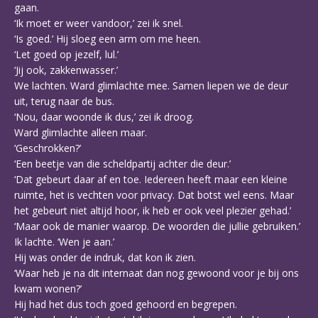
gaan.
‘Ik moet er weer vandoor,’ zei ik snel.
‘Is goed.’ Hij sloeg een arm om me heen.
‘Let goed op jezelf, lul.’
‘Jij ook, zakkenwasser.’
We lachten. Ward glimlachte mee. Samen liepen we de deur
uit, terug naar de bus.
‘Nou, daar woonde ik dus,’ zei ik droog.
Ward glimlachte alleen maar.
‘Geschrokken?’
‘Een beetje van die scheldpartij achter die deur.’
‘Dat gebeurt daar af en toe. Iedereen heeft maar een kleine
ruimte, het is vechten voor privacy. Dat botst wel eens. Maar
het gebeurt niet altijd hoor, ik heb er ook veel plezier gehad.’
‘Maar ook de manier waarop. De woorden die jullie gebruiken.’
Ik lachte. ‘Wen je aan.’
Hij was onder de indruk, dat kon ik zien.
‘Waar heb je na dit internaat dan nog gewoond voor je bij ons
kwam wonen?’
Hij had het dus toch goed gehoord en begrepen.