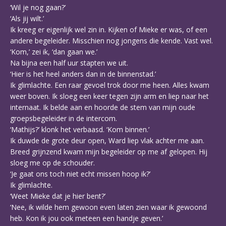
‘Wil je nog gaan?’
‘Als jij wilt.’
Ik kreeg er eigenlijk wel zin in. Kijken of Mieke er was, of een
andere begeleider. Misschien nog jongens die kende. Vast wel.
‘Kom,’ zei ik, ‘dan gaan we.’
Na bijna een half uur stapten we uit.
‘Hier is het heel anders dan in de binnenstad.’
Ik glimlachte. Een raar gevoel trok door me heen. Alles kwam
weer boven. Ik sloeg een keer tegen zijn arm en liep naar het
internaat. Ik belde aan en hoorde de stem van mijn oude
groepsbegeleider in de intercom.
‘Mathijs?’ klonk het verbaasd. ‘Kom binnen.’
Ik duwde de grote deur open, Ward liep vlak achter me aan.
Breed grijnzend kwam mijn begeleider op me af gelopen. Hij
sloeg me op de schouder.
‘Je gaat ons toch niet echt missen hoop ik?’
Ik glimlachte.
‘Weet Mieke dat je hier bent?’
‘Nee, ik wilde hem gewoon even laten zien waar ik gewoond
heb. Kon ik jou ook meteen een handje geven.’