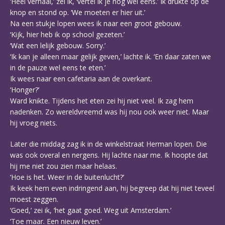
‘Heel verhaal,’ zei ik, ‘vertel ik je nog wel eens.’ Ik drukte op de
knop en stond op. ‘We moeten er hier uit.’
Na een stukje lopen wees ik naar een groot gebouw.
‘Kijk, hier heb ik op school gezeten.’
‘Wat een lelijk gebouw. Sorry.’
‘Ik kan je alleen maar gelijk geven,’ lachte ik. ‘En daar zaten we
in de pauze wel eens te eten.’
Ik wees naar een cafetaria aan de overkant.
‘Honger?’
Ward knikte. Tijdens het eten zei hij niet veel. Ik zag hem
nadenken. Zo wereldvreemd was hij nou ook weer niet. Maar
hij vroeg niets.
Later die middag zag ik in de winkelstraat Herman lopen. Die
was ook overal en nergens. Hij lachte naar me. Ik hoopte dat
hij me niet zou zien maar helaas.
‘Hoe is het. Weer in de buitenlucht?’
Ik keek hem even indringend aan, hij begreep dat hij niet teveel
moest zeggen.
‘Goed,’ zei ik, ‘het gaat goed. Weg uit Amsterdam.’
‘Toe maar. Een nieuw leven.’