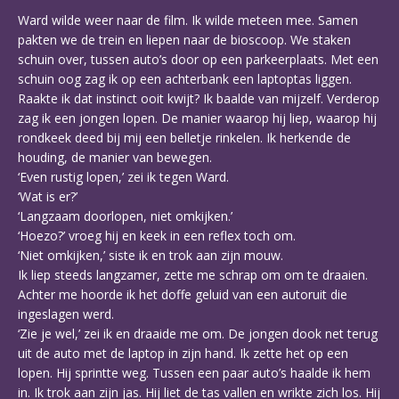
Ward wilde weer naar de film. Ik wilde meteen mee. Samen
pakten we de trein en liepen naar de bioscoop. We staken
schuin over, tussen auto’s door op een parkeerplaats. Met een
schuin oog zag ik op een achterbank een laptoptas liggen.
Raakte ik dat instinct ooit kwijt? Ik baalde van mijzelf. Verderop
zag ik een jongen lopen. De manier waarop hij liep, waarop hij
rondkeek deed bij mij een belletje rinkelen. Ik herkende de
houding, de manier van bewegen.
‘Even rustig lopen,’ zei ik tegen Ward.
‘Wat is er?’
‘Langzaam doorlopen, niet omkijken.’
‘Hoezo?’ vroeg hij en keek in een reflex toch om.
‘Niet omkijken,’ siste ik en trok aan zijn mouw.
Ik liep steeds langzamer, zette me schrap om om te draaien.
Achter me hoorde ik het doffe geluid van een autoruit die
ingeslagen werd.
‘Zie je wel,’ zei ik en draaide me om. De jongen dook net terug
uit de auto met de laptop in zijn hand. Ik zette het op een
lopen. Hij sprintte weg. Tussen een paar auto’s haalde ik hem
in. Ik trok aan zijn jas. Hij liet de tas vallen en wrikte zich los. Hij