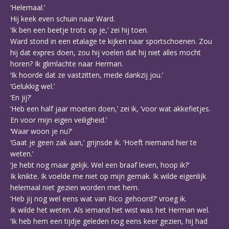
‘Helemaal.’
Hij keek even schuin naar Ward.
‘Ik ben een beetje trots op je,’ zei hij toen.
Ward stond in een etalage te kijken naar sportschoenen. Zou
hij dat expres doen, zou hij voelen dat hij niet alles mocht
horen? Ik glimlachte naar Herman.
‘Ik hoorde dat ze vastzitten, mede dankzij jou.’
‘Gelukkig wel.’
‘En jij?’
‘Heb een half jaar moeten doen,’ zei ik, ‘voor wat akkefietjes.
En voor mijn eigen veiligheid.’
‘Waar woon je nu?’
‘Gaat je geen zak aan,’ grijnsde ik. ‘Hoeft niemand hier te
weten.’
‘Je hebt nog maar gelijk. Wel een braaf leven, hoop ik?’
Ik knikte. Ik voelde me niet op mijn gemak. Ik wilde eigenlijk
helemaal niet gezien worden met hem.
‘Heb jij nog wel eens wat van Rico gehoord?’ vroeg ik.
Ik wilde het weten. Als iemand het wist was het Herman wel.
‘Ik heb hem een tijdje geleden nog eens keer gezien, hij had