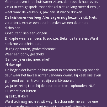
‘Ga maar even in de huiskamer zitten, dan roep ik haar even.
Ze zit in een gesprek, maar dat zal niet zo lang meer duren. Je
weet waar de keuken is, pak gerust wat te drinken.’
De huiskamer was leeg. Alles zag er nog hetzelfde uit. Niets
veranderd. Achter een deur hoorden we een deur hard
dichtslaan.
‘Opzouten,’ riep een jongen.
Er klapte weer een deur. Ik zuchtte. Bekende taferelen. Ward
keek me verschrikt aan.
‘Ik zeg opzouten, godverdomme!’
Weer een bonk, gescheld.
‘Bemoei je er niet mee, eikel!’
‘Flikker op!’
De begeleider kwam de huiskamer in stormen en liep naar de
deur waar het lawaai achter vandaan kwam. Hij keek ons even
grijnzend aan en trok met zijn wenkbrauwen.
‘Ja, jullie’ zei hij toen hij de deur open trok, ‘ophouden. NU!’
‘Hij moet niet kutten.’
‘Jij zeikt, flikker!’
Ward trok nog net niet wit weg. Ik schaamde me aan de ene
kant, aan de andere kant moest ik ook wel lachen. Ward