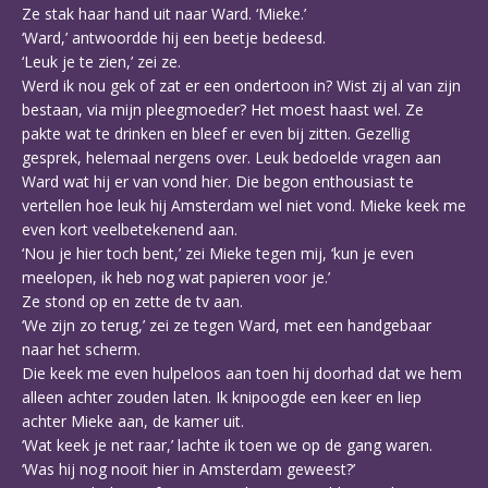
Ze stak haar hand uit naar Ward. ‘Mieke.’
‘Ward,’ antwoordde hij een beetje bedeesd.
‘Leuk je te zien,’ zei ze.
Werd ik nou gek of zat er een ondertoon in? Wist zij al van zijn
bestaan, via mijn pleegmoeder? Het moest haast wel. Ze
pakte wat te drinken en bleef er even bij zitten. Gezellig
gesprek, helemaal nergens over. Leuk bedoelde vragen aan
Ward wat hij er van vond hier. Die begon enthousiast te
vertellen hoe leuk hij Amsterdam wel niet vond. Mieke keek me
even kort veelbetekenend aan.
‘Nou je hier toch bent,’ zei Mieke tegen mij, ‘kun je even
meelopen, ik heb nog wat papieren voor je.’
Ze stond op en zette de tv aan.
‘We zijn zo terug,’ zei ze tegen Ward, met een handgebaar
naar het scherm.
Die keek me even hulpeloos aan toen hij doorhad dat we hem
alleen achter zouden laten. Ik knipoogde een keer en liep
achter Mieke aan, de kamer uit.
‘Wat keek je net raar,’ lachte ik toen we op de gang waren.
‘Was hij nog nooit hier in Amsterdam geweest?’