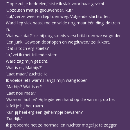
‘Dope zul je bedoelen,’ siste ik vlak voor haar gezicht.
‘Opzouten met je geouwehoer, kut.’
‘Lul,’ zei ze weer en liep toen weg. Volgende slachtoffer.
Ward liep vlak naast me en wilde nog maar één ding; de trein
in.
‘Wat was dat?’ zei hij nog steeds verschrikt toen we wegreden.
‘Een junk. Gewoon doorlopen en wegduwen,’ zei ik kort.
‘Dat is toch erg zoiets?’
‘Ja,’ zei ik met trillende stem.
Ward zag mijn gezicht.
‘Wat is er, Mathijs?’
‘Laat maar,’ zuchtte ik.
Ik voelde iets warms langs mijn wang lopen.
‘Mathijs? Wat is er?’
‘Laat nou maar.’
‘Waarom huil je?’ Hij legde een hand op die van mij, op het
tafeltje bij het raam.
‘Kun jij heel erg een geheimpje bewaren?’
‘Tuurlijk.’
Ik probeerde het zo normaal en nuchter mogelijk te zeggen