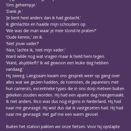
‘Ons geheimpje.’
‘Dank je.’
‘Je bent heel anders dan ik had gedacht.’
Ik glimlachte en haalde mijn schouders op.
‘Wie was die man waar je mee stond te praten?’
‘Oude kennis,’ zei ik.
‘Niet jouw vader?’
‘Nee,’ lachte ik, ‘niet mijn vader.’
Ward wilde nog wat vragen maar ik hield hem tegen.
‘Ward, alsjeblieft? Ik wil gewoon een leuke dag hebben
vandaag.’
Hij zweeg. Langzaam kwam ons gesprek weer op gang over
alles wat we gezien hadden, de toeristen, de japanners met
hun camera’s, excentrieke types die in ons dorp meteen buiten
gekeken zouden worden. Hij had een aparte dag meegemaakt.
Ik niet anders. Rico was dus nog ergens in Nederland. Hij had
naar me gevraagd. Hij wist dus dat ik vastgezeten had. Hij had
naar me gevraagd. Het gaf me een warm gevoel.
Buiten het station pakten we onze fietsen. Voor hij opstapte