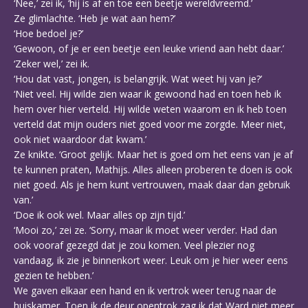
‘Nee,’ zei ik, ‘hij is af en toe een beetje wereldvreemd.’
Ze glimlachte. ‘Heb je wat aan hem?’
‘Hoe bedoel je?’
‘Gewoon, of je er een beetje een leuke vriend aan hebt daar.’
‘Zeker wel,’ zei ik.
‘Hou dat vast, jongen, is belangrijk. Wat weet hij van je?’
‘Niet veel. Hij wilde zien waar ik gewoond had en toen heb ik
hem over hier verteld. Hij wilde weten waarom en ik heb toen
verteld dat mijn ouders niet goed voor me zorgde. Meer niet,
ook niet waardoor dat kwam.’
Ze knikte. ‘Groot gelijk. Maar het is goed om het eens van je af
te kunnen praten, Mathijs. Alles alleen proberen te doen is ook
niet goed. Als je hem kunt vertrouwen, maak daar dan gebruik
van.’
‘Doe ik ook wel. Maar alles op zijn tijd.’
‘Mooi zo,’ zei ze. ‘Sorry, maar ik moet weer verder. Had dan
ook vooraf gezegd dat je zou komen. Veel plezier nog
vandaag, ik zie je binnenkort weer. Leuk om je hier weer eens
gezien te hebben.’
We gaven elkaar een hand en ik vertrok weer terug naar de
huiskamer. Toen ik de deur opentrok zag ik dat Ward niet meer