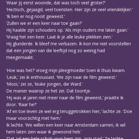
‘Waar jij eerst woonde, dat was toch veel groter?’
‘Hectisch, gejaagd, veel toeristen. Hier zijn ze veel vriendelijker.’
‘Ik ben er nog nooit geweest.’
‘Zullen we er een keer naar toe gaan?’
Hij haalde zijn schouders op. ‘Als mijn ouders me laten gaan.’
‘Vraag het een keer. Laat ik je alle leuke plekken zien.’
Hij glunderde. Ik bleef me verbazen. Ik kon me niet voorstellen
dat een jongen van die leeftijd nog zo weinig had
meegemaakt.
‘Hoe was het?’ vroeg mijn pleegmoeder toen ik thuis kwam.
‘Leuk,’ zei ik enthousiast. ‘We zijn naar de film geweest.’
‘Mooi,’ zei ze, ‘leuke jongen, die Ward.’
De manier waarop ze het zei. Dat toontje.
‘Hij was al jaren niet meer naar de film geweest,’ praatte ik
door. ‘Raar he?’
‘Af en toe leven ze wel erg teruggetrokken hier,’ lachte ze. ‘Doe
maar voorzichtig met hem.’
Ik lachte. ‘We willen een keer naar Amsterdam samen, ik wil
hem laten zien waar ik gewoond heb.’
‘Dat zal een hele schok voor hem zijn, zo’n stad.’ Ze lachte