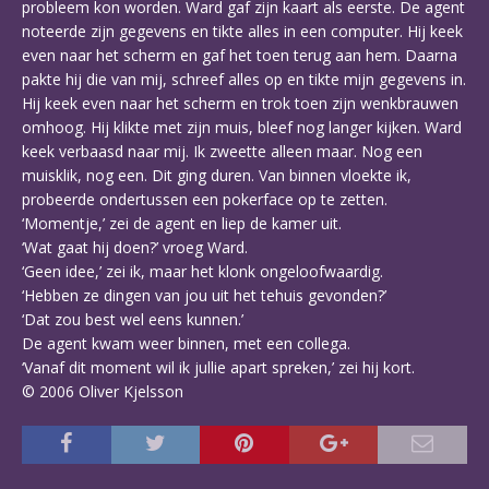
probleem kon worden. Ward gaf zijn kaart als eerste. De agent
noteerde zijn gegevens en tikte alles in een computer. Hij keek
even naar het scherm en gaf het toen terug aan hem. Daarna
pakte hij die van mij, schreef alles op en tikte mijn gegevens in.
Hij keek even naar het scherm en trok toen zijn wenkbrauwen
omhoog. Hij klikte met zijn muis, bleef nog langer kijken. Ward
keek verbaasd naar mij. Ik zweette alleen maar. Nog een
muisklik, nog een. Dit ging duren. Van binnen vloekte ik,
probeerde ondertussen een pokerface op te zetten.
‘Momentje,’ zei de agent en liep de kamer uit.
‘Wat gaat hij doen?’ vroeg Ward.
‘Geen idee,’ zei ik, maar het klonk ongeloofwaardig.
‘Hebben ze dingen van jou uit het tehuis gevonden?’
‘Dat zou best wel eens kunnen.’
De agent kwam weer binnen, met een collega.
‘Vanaf dit moment wil ik jullie apart spreken,’ zei hij kort.
© 2006 Oliver Kjelsson