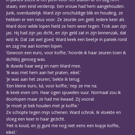
staan, een eind verderop. Een vrouw had hem aangehouden.
Junk, overduidelijk. Ward zijn onschuldige blik en houding, ze
hebben er een neus voor. Ze zeurde om geld. Iedere keer als
Ward door wilde lopen hield ze hem weer tegen. Trok aan zijn
jas. Hij had zijn jas dicht, en zijn geld zat in zijn binnenzak, dat
wist ik. Dat zat wel goed. Ward keek een beetje in paniek rond
en zag me aan komen lopen.
‘Gewoon een euro, voor koffie,’ hoorde ik haar zeuren toen ik
dichtbij genoeg was.
Ik duwde haar weg en nam Ward mee.
‘Ik was met hem aan het praten, eikel.’
‘Je was aan het zeuren,’ bekte ik terug.
‘Een kleine euro, lul, voor koffie,’ riep ze me na.
Ik keek even om. Haar ogen spuwden vuur. Normaal zou ik
doorlopen maar ze had me kwaad. Zij vooral.
‘Je moet je bek houden met je koffie.’
Ze schopte tegen mijn schenen. Ward schrok. Ik vloekte en
sloeg een keer in haar gezicht.
‘Het is koud, en jij gunt me nog niet eens een kopje koffie,
eikel.’