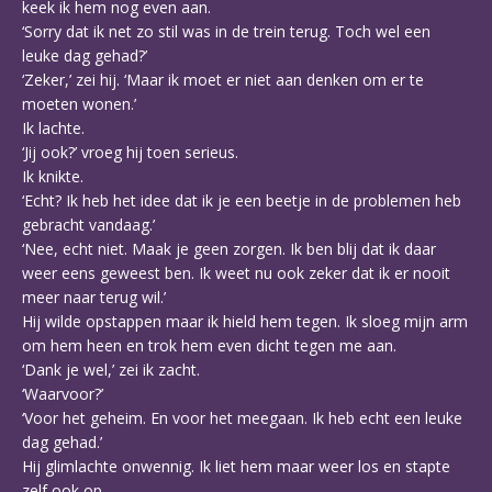
keek ik hem nog even aan.
‘Sorry dat ik net zo stil was in de trein terug. Toch wel een
leuke dag gehad?’
‘Zeker,’ zei hij. ‘Maar ik moet er niet aan denken om er te
moeten wonen.’
Ik lachte.
‘Jij ook?’ vroeg hij toen serieus.
Ik knikte.
‘Echt? Ik heb het idee dat ik je een beetje in de problemen heb
gebracht vandaag.’
‘Nee, echt niet. Maak je geen zorgen. Ik ben blij dat ik daar
weer eens geweest ben. Ik weet nu ook zeker dat ik er nooit
meer naar terug wil.’
Hij wilde opstappen maar ik hield hem tegen. Ik sloeg mijn arm
om hem heen en trok hem even dicht tegen me aan.
‘Dank je wel,’ zei ik zacht.
‘Waarvoor?’
‘Voor het geheim. En voor het meegaan. Ik heb echt een leuke
dag gehad.’
Hij glimlachte onwennig. Ik liet hem maar weer los en stapte
zelf ook op.