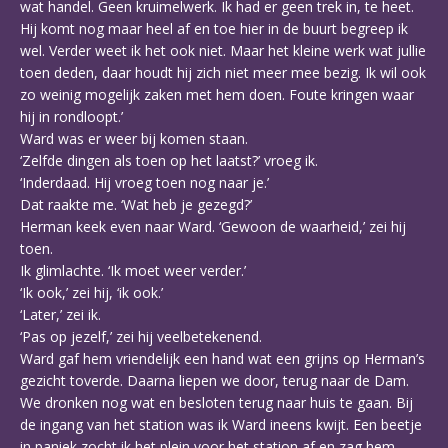
wat handel. Geen kruimelwerk. Ik had er geen trek in, te heet.
Hij komt nog maar heel af en toe hier in de buurt begreep ik
wel. Verder weet ik het ook niet. Maar het kleine werk wat jullie
toen deden, daar houdt hij zich niet meer mee bezig. Ik wil ook
zo weinig mogelijk zaken met hem doen. Foute kringen waar
hij in rondloopt.’
Ward was er weer bij komen staan.
‘Zelfde dingen als toen op het laatst?’ vroeg ik.
‘Inderdaad. Hij vroeg toen nog naar je.’
Dat raakte me. ‘Wat heb je gezegd?’
Herman keek even naar Ward. ‘Gewoon de waarheid,’ zei hij
toen.
Ik glimlachte. ‘Ik moet weer verder.’
‘Ik ook,’ zei hij, ‘ik ook.’
‘Later,’ zei ik.
‘Pas op jezelf,’ zei hij veelbetekenend.
Ward gaf hem vriendelijk een hand wat een grijns op Herman’s
gezicht toverde. Daarna liepen we door, terug naar de Dam.
We dronken nog wat en besloten terug naar huis te gaan. Bij
de ingang van het station was ik Ward ineens kwijt. Een beetje
in paniek zocht ik het plein voor het station af en zag hem