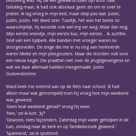
bedoeling was. Hij zal wel gewaarschuwd zijn door haar.
Gelukkig maar, ik had ook absoluut geen zin om er over te
praten. Ik lag vroeg in mijn bed, maar sliep pas laat. Justin,
Justin, Justin. Het deed zeer. Tuurlijk, het was het beste zo
waarschijnlijk, hij woonde ook wel erg ver weg. Maar dan nog.
Mijn eerste vriendje, mijn eerste kus, mijn eerste… Ik zuchtte.
Eind van een tijdperk. Alle banden met vroeger waren nu
doorgesneden. De enige die me er nu nog aan herinnerde
waren Mieke en mijn pleegouders. Maar die stonden ook voor
een nieuw begin. Die praatten niet over de jeugdgevangenis en
wat we daar allemaal hadden meegemaakt. Justin.
Godverdomme.
Ward keek me vreemd aan op de fiets naar school. Ik had
alleen maar wat gemompeld toen hij vroeg hoe mijn weekend
was geweest.
‘Geen leuk weekend gehad?’ vroeg hij weer.
‘Nee,’ zei ik kort. ‘Jij?’
‘Gewoon, niets bijzonders. Zaterdag mijn vader geholpen in de
tuin, zondag naar de kerk en op familiebezoek geweest.’
‘Spannend,’ zei ik spottend.