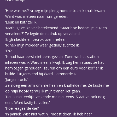
‘Hoe was het?’ vroeg mijn pleegmoeder toen ik thuis kwam.
Ward was meteen naar huis gereden.
‘Leuk en kut,’ zei ik.
‘Mathijs,’ zei ze veelbetekenend. ‘Maar hoe bedoel je leuk en
vervelend?’ Ze legde de nadruk op vervelend.
Ik glimlachte en betrok toen meteen.
‘Ik heb mijn moeder weer gezien,’ zuchtte ik.
‘En?’
‘Ik had haar eerst niet eens gezien. Toen we het station
inliepen was ik Ward ineens kwijt. Ik zag hem staan, ze had
hem tegen gehouden, zeuren om een euro voor koffie.’ Ik
huilde. ‘Uitgerekend bij Ward,’ jammerde ik.
‘Jongen toch.’
Ze sloeg een arm om me heen en knuffelde me. Ze kuste me
op mijn hoofd terwijl ik mijn tranen liet gaan.
‘Het is niet eerlijk, ze kende me niet eens. Staat ze ook nog
eens Ward lastig te vallen.’
‘Hoe reageerde die?’
‘In paniek. Wist niet wat hij moest doen. Ik heb haar