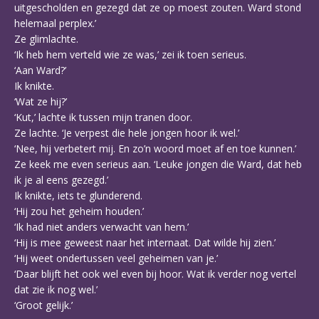
uitgescholden en gezegd dat ze op moest zouten. Ward stond
helemaal perplex.’
Ze glimlachte.
‘Ik heb hem verteld wie ze was,’ zei ik toen serieus.
‘Aan Ward?’
Ik knikte.
‘Wat ze hij?’
‘Kut,’ lachte ik tussen mijn tranen door.
Ze lachte. ‘Je verpest die hele jongen hoor ik wel.’
‘Nee, hij verbetert mij. En zo’n woord moet af en toe kunnen.’
Ze keek me even serieus aan. ‘Leuke jongen die Ward, dat heb
ik je al eens gezegd.’
Ik knikte, iets te glunderend.
‘Hij zou het geheim houden.’
‘Ik had niet anders verwacht van hem.’
‘Hij is mee geweest naar het internaat. Dat wilde hij zien.’
‘Hij weet ondertussen veel geheimen van je.’
‘Daar blijft het ook wel even bij hoor. Wat ik verder nog vertel
dat zie ik nog wel.’
‘Groot gelijk.’