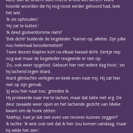
hoorde woorden die hij nog nooit eerder gehoord had, leek
het wel.
‘Ik zei ophouden.’
‘Hij zat te kutten.’
‘Ik deed godverdomme niets!’
‘Bek dicht!’ bulderde de begeleider. ‘Kamer op, allebei. Zijn jullie
nou helemaal besodemietert!’
Twee deuren klapten kort na elkaar kwaad dicht. Eentje riep
nog wat maar de begeleider reageerde er niet op.
‘Zo, ook weer opgelost. Gebeurt hier niet iedere dag hoor,’ zei
hij lachend tegen Ward.
Ward glimlachte verlegen en keek even naar mij. Hij zat hier
niet op zijn gemak.
‘Jij wou hier naar toe,’ grinnikte ik.
Hij probeerde naar me te lachen, maar dat lukte niet erg. De
deur zwaaide weer open en het lachende gezicht van Mieke
kwam om de hoek zetten.
‘Mathijs, had je dat niet even van tevoren kunnen zeggen?’
Ik lachte. ‘Ik wist ook niet dat ik hier zou komen vandaag, maar
hij wilde het zien.’