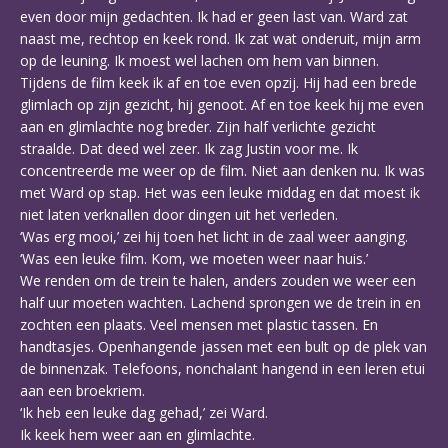
even door mijn gedachten. Ik had er geen last van. Ward zat
naast me, rechtop en keek rond. Ik zat wat onderuit, mijn arm
op de leuning. Ik moest wel lachen om hem van binnen.
Tijdens de film keek ik af en toe even opzij. Hij had een brede
glimlach op zijn gezicht, hij genoot. Af en toe keek hij me even
aan en glimlachte nog breder. Zijn half verlichte gezicht
straalde. Dat deed wel zeer. Ik zag Justin voor me. Ik
concentreerde me weer op de film. Niet aan denken nu. Ik was
met Ward op stap. Het was een leuke middag en dat moest ik
niet laten verknallen door dingen uit het verleden.
‘Was erg mooi,’ zei hij toen het licht in de zaal weer aanging.
‘Was een leuke film. Kom, we moeten weer naar huis.’
We renden om de trein te halen, anders zouden we weer een
half uur moeten wachten. Lachend sprongen we de trein in en
zochten een plaats. Veel mensen met plastic tassen. En
handtasjes. Openhangende jassen met een bult op de plek van
de binnenzak. Telefoons, nonchalant hangend in een leren etui
aan een broekriem.
‘Ik heb een leuke dag gehad,’ zei Ward.
Ik keek hem weer aan en glimlachte.