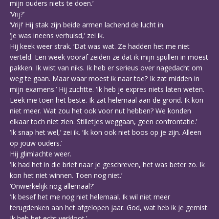
mijn ouders niets te doen.’
‘Vrij?’
‘Vrij!’ Hij stak zijn beide armen lachend de lucht in.
‘Je was ineens verhuisd,’ zei ik.
Hij keek weer strak. ‘Dat was wat. Ze hadden het me niet
verteld. Een week vooraf zeiden ze dat ik mijn spullen in moest
pakken. Ik wist van niks. Ik heb er serieus over nagedacht om
weg te gaan. Maar waar moest ik naar toe? Ik zat midden in
mijn examens.’ Hij zuchtte. ‘Ik heb je expres niets laten weten.
Leek me toen het beste. Ik zat helemaal aan de grond. Ik kon
niet meer. Wat zou het ook voor nut hebben? We konden
elkaar toch niet zien. Stilletjes weggaan, geen confrontatie.’
‘Ik snap het wel,’ zei ik. ‘Ik kon ook niet boos op je zijn. Alleen
op jouw ouders.’
Hij glimlachte weer.
‘Ik had het in die brief naar je geschreven, het was beter zo. Ik
kon het niet winnen. Toen nog niet.’
‘Onwerkelijk nog allemaal?’
‘Ik besef het me nog niet helemaal. Ik wil niet meer
terugdenken aan het afgelopen jaar. God, wat heb ik je gemist.
Ik heb het echt verkloot.’