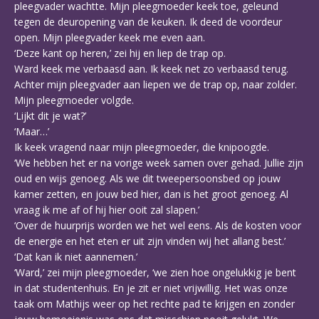
pleegvader wachtte. Mijn pleegmoeder keek toe, geleund
tegen de deuropening van de keuken. Ik deed de voordeur
open. Mijn pleegvader keek me even aan.
‘Deze kant op heren,’ zei hij en liep de trap op.
Ward keek me verbaasd aan. Ik keek net zo verbaasd terug.
Achter mijn pleegvader aan liepen we de trap op, naar zolder.
Mijn pleegmoeder volgde.
‘Lijkt dit je wat?’
‘Maar…’
Ik keek vragend naar mijn pleegmoeder, die knipoogde.
‘We hebben het er na vorige week samen over gehad. Jullie zijn
oud en wijs genoeg. Als we dit tweepersoonsbed op jouw
kamer zetten, en jouw bed hier, dan is het groot genoeg. Al
vraag ik me af of hij hier ooit zal slapen.’
‘Over de huurprijs worden we het wel eens. Als de kosten voor
de energie en het eten er uit zijn vinden wij het allang best.’
‘Dat kan ik niet aannemen.’
‘Ward,’ zei mijn pleegmoeder, ‘we zien hoe ongelukkig je bent
in dat studentenhuis. En je zit er niet vrijwillig. Het was onze
taak om Mathijs weer op het rechte pad te krijgen en zonder