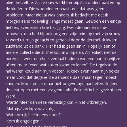
bleef hetzelfde. Zijn vrouw werkte er bij. Zijn ouders pasten op
de kinderen. Die woonden er naast, dus dat was geen
probleem. Maar ideaal was anders. Ik bedacht me dat ik
morgen eens “toevallig” langs moest gaan. Gewoon een eindje
fietsen, even kijken hoe het ging. Even de handen uit de
mouwen, dan had hij ook nog een vrije middag met zijn vrouw.
Ik werd uit mijn gedachten gehaald door de deurbel. Ik kwam
zuchtend uit de bank. Hier had ik geen zin in. Hopelijk een of
andere collecte die ik snel kon afwimpelen. Alsjeblieft niet de
buren die weer een heel verhaal hadden van een uur, terwijl ze
alleen maar “even wat suiker kwamen lenen”. De tegels in de
hal waren koud aan mijn voeten. Ik keek even naar mijn boxer
maar vond dat degene die aanbelde daar maar tegen moest
kunnen. Moesten ze maar niet ongevraagd aanbellen. Ik deed
de deur open met een vragende blik. En keek in het gezicht van
Ward.
‘Ward?’ Meer dan deze verbazing kon ik niet uitbrengen.
‘Mathijs,’ zei hij voorzichtig.
‘Wat kom jij hier ineens doen?’
‘Kom ik ongelegen?’