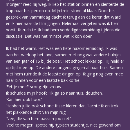
morgen” reed hij weg. Ik liep het station binnen en slenterde de
trap naar het perron op. Mijn trein stond al klaar. Door het
gesprek van vanmiddag dacht ik terug aan de keren dat Ward
en ik hier naar de film gingen. Helemaal vergeten was ik hem
nooit. Ik zuchtte. Ik had hem verdedigd vanmiddag tijdens die
discussie. Dat was het minste wat ik kon doen.
Ik had het warm. Het was een hete nazomermiddag. Ik was
aan het werk op het land, samen met nog wat andere hulpjes
van een jaar of 15 bij de boer. Het schoot lekker op. Hij hield er
op tijd mee op. De andere jongens gingen al naar huis. Samen
met hem ruimde ik de laatste dingen op. Ik ging nog even mee
naar binnen voor een laatste bak koffie.
‘Eet je mee?’ vroeg zijn vrouw.
Ik schudde mijn hoofd. ‘Ik ga zo naar huis, douchen.’
‘Kan hier ook hoor.’
‘Hebben jullie ook schone frisse kleren dan,’ lachte ik en trok
het plakkende shirt van mijn rug.
‘Nee, die van hem passen jou niet.’
‘Veel te mager,’ spotte hij, ‘typisch studentje, niet gewend om