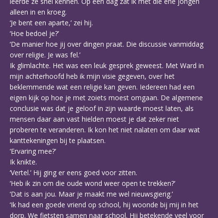
leerde ze snel kennen. Op een dag zat ik met die ene jongen
alleen in en kroeg.
‘Je bent een aparte,’ zei hij.
‘Hoe bedoel je?’
‘De manier hoe jij over dingen praat. Die discussie vanmiddag
over religie. Je was fel.’
Ik glimlachte. Het was een leuk gesprek geweest. Met Ward in
mijn achterhoofd heb ik mijn visie gegeven, over het
beklemmende wat een religie kan geven. Iedereen had een
eigen kijk op hoe je met zoiets moest omgaan. De algemene
conclusie was dat je geloof in zijn waarde moest laten, als
mensen daar aan vast hielden moest je dat zeker niet
proberen te veranderen. Ik kon het niet nalaten om daar wat
kanttekeningen bij te plaatsen.
‘Ervaring mee?’
Ik knikte.
‘Vertel.’ Hij ging er eens goed voor zitten.
‘Heb ik zin om die oude wond weer open te trekken?’
‘Dat is aan jou. Maar je maakt me wel nieuwsgierig.’
‘Ik had een goede vriend op school, hij woonde bij mij in het
dorp. We fietsten samen naar school. Hij betekende veel voor