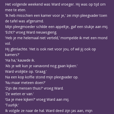
Het volgende weekend was Ward vroeger. Hij was op tijd om
mee te eten.
‘Ik heb misschien een kamer voor je,’ zei mijn pleegvader toen
de tafel was afgeruimd.
Mijn pleegmoeder schilde een appeltje, gaf een stukje aan mij.
‘Echt?’ vroeg Ward nieuwsgierig.
‘Heb je me helemaal niet verteld,’ mompelde ik met een mond
vol.
Hij glimlachte. ‘Het is ook niet voor jou, of wil jij ook op
kamers?’
‘Ha ha,’ kauwde ik.
‘Als je wilt kun je vanavond nog gaan kijken.’
Ward vrolijkte op. ‘Graag.’
Na een kop koffie stond mijn pleegvader op.
‘Nu maar meteen doen?’
‘Zijn die mensen thuis?’ vroeg Ward.
‘Ze weten er van.’
‘Ga je mee kijken?’ vroeg Ward aan mij.
‘Tuurlijk.’
Ik volgde ze naar de hal. Ward deed zijn jas aan, mijn