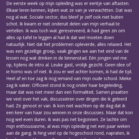
De eerste week op mijn opleiding was er eentje van aftasten.
Elkaar leren kennen, kijken wat ze van je verwachtten. Dat was
nog al wat. Sociale sector, dus bleef je zelf ook niet buiten
schot. Ik kwam er niet onderuit delen van mijn verhaal te
vertellen. Ik was toch wat gereserveerd, ik had geen zin om
alles op tafel te leggen al had ik dat wel moeten doen
natuurlijk. Niet dat het problemen opleverde, alles relaxed. Het
was een gezellige groep, vaak gingen we aan het eind van de
lessen nog wat drinken in de binnenstad. Eén jongen viel me
op, tijdens de intro al. Leuke gast, vrolijk gezicht. Geen idee of
ie homo was of niet. Ik zou er wel achter komen, ik had de tijd.
Heel af en toe zag ik nog iemand van mijn oude school. Mieke
zag ik vaker. Officieel stond ik nog onder haar begeleiding,
maar dat was niet meer dan een formaliteit. Samen praatten
we veel over het vak, discussiëren over dingen die ik geleerd
had. Ze genoot er van. Ik kon niet wachten op de dag dat ik
een keer van haar zou winnen in onze discussies. Maar dat kon
nog wel even duren. Ik was pas net begonnen. Ze lachte om
mijn enthousiasme, al was mijn opleiding net een paar weken
aan de gang. Ik hing veel op de hogeschool rond, napraten, ik