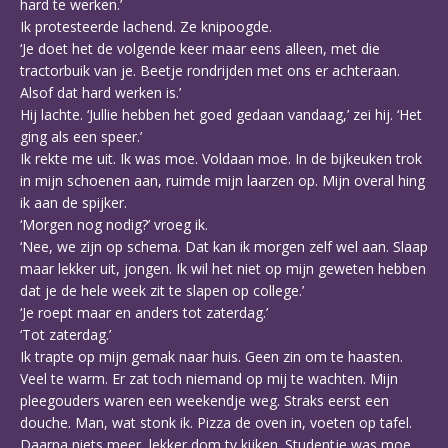
hard te werken.’
Ik protesteerde lachend. Ze knipoogde.
‘Je doet het de volgende keer maar eens alleen, met die
tractorbuik van je. Beetje rondrijden met ons er achteraan.
Alsof dat hard werken is.’
Hij lachte. ‘Jullie hebben het goed gedaan vandaag,’ zei hij. ‘Het
ging als een speer.’
Ik rekte me uit. Ik was moe. Voldaan moe. In de bijkeuken trok
in mijn schoenen aan, ruimde mijn laarzen op. Mijn overal hing
ik aan de spijker.
‘Morgen nog nodig?’ vroeg ik.
‘Nee, we zijn op schema. Dat kan ik morgen zelf wel aan. Slaap
maar lekker uit, jongen. Ik wil het niet op mijn geweten hebben
dat je de hele week zit te slapen op college.’
‘Je roept maar en anders tot zaterdag.’
‘Tot zaterdag.’
Ik trapte op mijn gemak naar huis. Geen zin om te haasten.
Veel te warm. Er zat toch niemand op mij te wachten. Mijn
pleegouders waren een weekendje weg. Straks eerst een
douche. Man, wat stonk ik. Pizza de oven in, voeten op tafel.
Daarna niets meer, lekker dom tv kijken. Studentje was moe