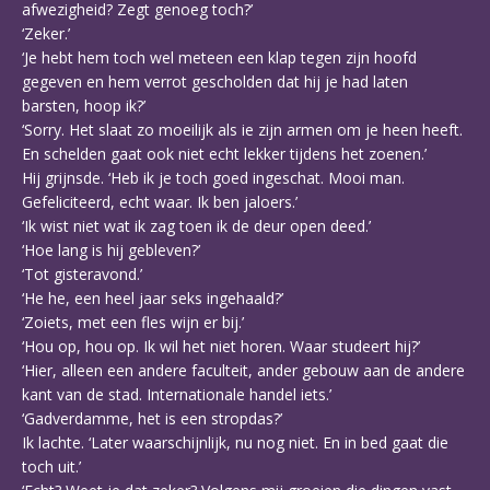
afwezigheid? Zegt genoeg toch?’
‘Zeker.’
‘Je hebt hem toch wel meteen een klap tegen zijn hoofd
gegeven en hem verrot gescholden dat hij je had laten
barsten, hoop ik?’
‘Sorry. Het slaat zo moeilijk als ie zijn armen om je heen heeft.
En schelden gaat ook niet echt lekker tijdens het zoenen.’
Hij grijnsde. ‘Heb ik je toch goed ingeschat. Mooi man.
Gefeliciteerd, echt waar. Ik ben jaloers.’
‘Ik wist niet wat ik zag toen ik de deur open deed.’
‘Hoe lang is hij gebleven?’
‘Tot gisteravond.’
‘He he, een heel jaar seks ingehaald?’
‘Zoiets, met een fles wijn er bij.’
‘Hou op, hou op. Ik wil het niet horen. Waar studeert hij?’
‘Hier, alleen een andere faculteit, ander gebouw aan de andere
kant van de stad. Internationale handel iets.’
‘Gadverdamme, het is een stropdas?’
Ik lachte. ‘Later waarschijnlijk, nu nog niet. En in bed gaat die
toch uit.’