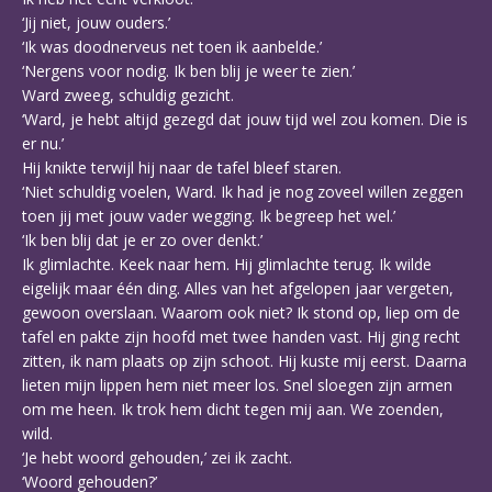
‘Jij niet, jouw ouders.’
‘Ik was doodnerveus net toen ik aanbelde.’
‘Nergens voor nodig. Ik ben blij je weer te zien.’
Ward zweeg, schuldig gezicht.
‘Ward, je hebt altijd gezegd dat jouw tijd wel zou komen. Die is
er nu.’
Hij knikte terwijl hij naar de tafel bleef staren.
‘Niet schuldig voelen, Ward. Ik had je nog zoveel willen zeggen
toen jij met jouw vader wegging. Ik begreep het wel.’
‘Ik ben blij dat je er zo over denkt.’
Ik glimlachte. Keek naar hem. Hij glimlachte terug. Ik wilde
eigelijk maar één ding. Alles van het afgelopen jaar vergeten,
gewoon overslaan. Waarom ook niet? Ik stond op, liep om de
tafel en pakte zijn hoofd met twee handen vast. Hij ging recht
zitten, ik nam plaats op zijn schoot. Hij kuste mij eerst. Daarna
lieten mijn lippen hem niet meer los. Snel sloegen zijn armen
om me heen. Ik trok hem dicht tegen mij aan. We zoenden,
wild.
‘Je hebt woord gehouden,’ zei ik zacht.
‘Woord gehouden?’