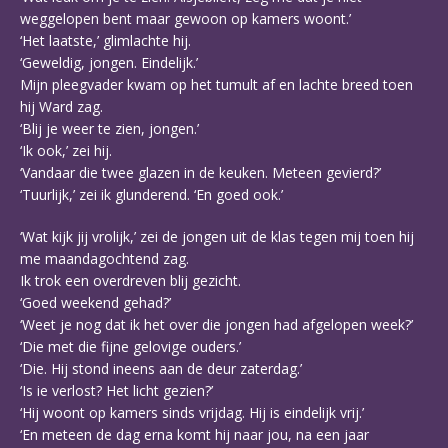
weggelopen bent maar gewoon op kamers woont.’
‘Het laatste,’ glimlachte hij.
‘Geweldig, jongen. Eindelijk.’
Mijn pleegvader kwam op het tumult af en lachte breed toen
hij Ward zag.
‘Blij je weer te zien, jongen.’
‘Ik ook,’ zei hij.
‘Vandaar die twee glazen in de keuken. Meteen gevierd?’
‘Tuurlijk,’ zei ik glunderend. ‘En goed ook.’
‘Wat kijk jij vrolijk,’ zei de jongen uit de klas tegen mij toen hij
me maandagochtend zag.
Ik trok een overdreven blij gezicht.
‘Goed weekend gehad?’
‘Weet je nog dat ik het over die jongen had afgelopen week?’
‘Die met die fijne gelovige ouders.’
‘Die. Hij stond ineens aan de deur zaterdag.’
‘Is ie verlost? Het licht gezien?’
‘Hij woont op kamers sinds vrijdag. Hij is eindelijk vrij.’
‘En meteen de dag erna komt hij naar jou, na een jaar