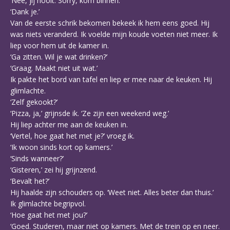
‘Nee, jij nooit. Sorry, kom binnen.’
‘Dank je.’
Van de eerste schrik bekomen bekeek ik hem eens goed. Hij
was niets veranderd. Ik voelde mijn koude voeten niet meer. Ik
liep voor hem uit de kamer in.
‘Ga zitten. Wil je wat drinken?’
‘Graag. Maakt niet uit wat.’
Ik pakte het bord van tafel en liep er mee naar de keuken. Hij
glimlachte.
‘Zelf gekookt?’
‘Pizza, ja,’ grijnsde ik. ‘Ze zijn een weekend weg.’
Hij liep achter me aan de keuken in.
‘Vertel, hoe gaat het met je?’ vroeg ik.
‘Ik woon sinds kort op kamers.’
‘Sinds wanneer?’
‘Gisteren,’ zei hij grijnzend.
‘Bevalt het?’
Hij haalde zijn schouders op. ‘Weet niet. Alles beter dan thuis.’
Ik glimlachte begripvol.
‘Hoe gaat het met jou?’
‘Goed. Studeren, maar niet op kamers. Met de trein op en neer.