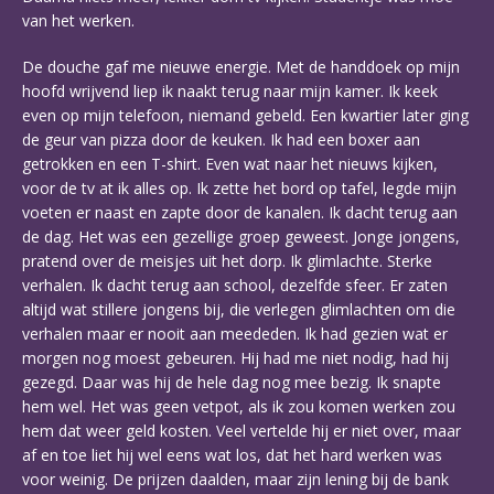
van het werken.
De douche gaf me nieuwe energie. Met de handdoek op mijn
hoofd wrijvend liep ik naakt terug naar mijn kamer. Ik keek
even op mijn telefoon, niemand gebeld. Een kwartier later ging
de geur van pizza door de keuken. Ik had een boxer aan
getrokken en een T-shirt. Even wat naar het nieuws kijken,
voor de tv at ik alles op. Ik zette het bord op tafel, legde mijn
voeten er naast en zapte door de kanalen. Ik dacht terug aan
de dag. Het was een gezellige groep geweest. Jonge jongens,
pratend over de meisjes uit het dorp. Ik glimlachte. Sterke
verhalen. Ik dacht terug aan school, dezelfde sfeer. Er zaten
altijd wat stillere jongens bij, die verlegen glimlachten om die
verhalen maar er nooit aan meededen. Ik had gezien wat er
morgen nog moest gebeuren. Hij had me niet nodig, had hij
gezegd. Daar was hij de hele dag nog mee bezig. Ik snapte
hem wel. Het was geen vetpot, als ik zou komen werken zou
hem dat weer geld kosten. Veel vertelde hij er niet over, maar
af en toe liet hij wel eens wat los, dat het hard werken was
voor weinig. De prijzen daalden, maar zijn lening bij de bank