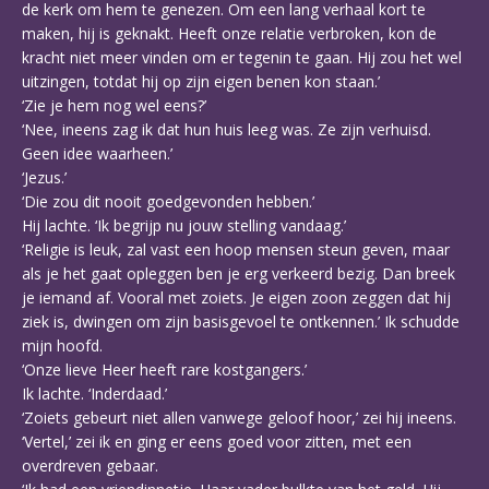
de kerk om hem te genezen. Om een lang verhaal kort te
maken, hij is geknakt. Heeft onze relatie verbroken, kon de
kracht niet meer vinden om er tegenin te gaan. Hij zou het wel
uitzingen, totdat hij op zijn eigen benen kon staan.’
‘Zie je hem nog wel eens?’
‘Nee, ineens zag ik dat hun huis leeg was. Ze zijn verhuisd.
Geen idee waarheen.’
‘Jezus.’
‘Die zou dit nooit goedgevonden hebben.’
Hij lachte. ‘Ik begrijp nu jouw stelling vandaag.’
‘Religie is leuk, zal vast een hoop mensen steun geven, maar
als je het gaat opleggen ben je erg verkeerd bezig. Dan breek
je iemand af. Vooral met zoiets. Je eigen zoon zeggen dat hij
ziek is, dwingen om zijn basisgevoel te ontkennen.’ Ik schudde
mijn hoofd.
‘Onze lieve Heer heeft rare kostgangers.’
Ik lachte. ‘Inderdaad.’
‘Zoiets gebeurt niet allen vanwege geloof hoor,’ zei hij ineens.
‘Vertel,’ zei ik en ging er eens goed voor zitten, met een
overdreven gebaar.