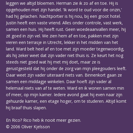
leggen we altijd bloemen. Herman zie ik zo af en toe. Hij is
opgehouden met zijn handel. ‘Ik word te oud voor die onzin,’
had hij gelachen. Nachtportier is hij nou, bij een groot hotel.
Justin heeft een vaste vriend. Alles onder controle, vast werk,
samen een huis. Hij heeft rust. Geen woedeaanvallen meer, hij
zit goed in zijn vel. We zien hem af en toe, pakken met zijn
vieren een terrasje in Utrecht, lekker in het midden van het
land. Ward belt heel af en toe met zijn moeder tegenwoordig,
als hij zeker weet dat zijn vader niet thuis is. Ze keurt het nog
steeds niet goed wat hij met mij doet, maar ze is
gerustgesteld dat hij onder de zorg van mijn pleegouders leeft.
Daar weet zijn vader uiteraard niets van. Binnenkort gaan ze
samen een middagje winkelen. Daar hoeft zijn vader al
helemaal niets van af te weten. Ward en ik wonen samen min
of meer, op mijn kamer. Iedere avond gaat hij even naar zijn
gehuurde kamer, een etage hoger, om te studeren. Altijd komt
hij braaf thuis slapen.
En Rico? Rico heb ik nooit meer gezien.
© 2006 Oliver Kjelsson