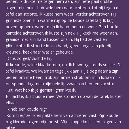
benen. Ik drukte me tegen hem aan, zijn hete paal drukte
tegen mijn huid. Ik duwde hem naar achteren, tot hij tegen de
tafel aan stootte. Ik kuste hem weer, verder achterover. Hij
grinnikte toen zijn warme rug op de koude tafel lag. Ik lag
boven op hem, wreef mijn lichaam heen en weer. Zijn hoofd
kantelde achterover, ik kuste zijn nek. Hij keek me weer aan,
graaide met zijn hand tussen ons in. Hij had ze vast en
glimlachte. Ik stootte in zijn hand, gleed langs zijn pik. Hij
kreunde, keek naar wat er gebeurde.
‘Dit is zo geil,’ zuchtte hij.
Ik kreunde, wilde klaarkomen, nu. Ik bewoog steeds sneller. De
tafel kraakte. We kwamen tegelijk klaar. Hij sloeg daarna zijn
benen om me heen, trok zijn armen strak om mijn lichaam. Ik
ontspande, lag met mijn hele lijf zwaar op hem en zuchtte.
‘Kut, wat heb ik je gemist,’ grinnikte ik.
Hij lachte, ik schudde mee. We stonden op van de tafel, kusten
elkaar.
‘Ik heb een koude rug.’
‘Kom hier,’ zei ik en pakte hem van achteren vast. Zijn koude
rug klemde tegen mijn borst. Mijn slappe kruis klem tegen zijn
billen.