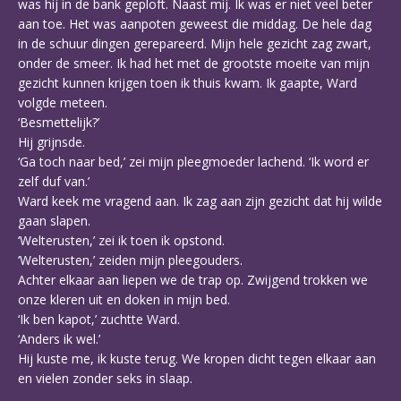
was hij in de bank geploft. Naast mij. Ik was er niet veel beter
aan toe. Het was aanpoten geweest die middag. De hele dag
in de schuur dingen gerepareerd. Mijn hele gezicht zag zwart,
onder de smeer. Ik had het met de grootste moeite van mijn
gezicht kunnen krijgen toen ik thuis kwam. Ik gaapte, Ward
volgde meteen.
‘Besmettelijk?’
Hij grijnsde.
‘Ga toch naar bed,’ zei mijn pleegmoeder lachend. ‘Ik word er
zelf duf van.’
Ward keek me vragend aan. Ik zag aan zijn gezicht dat hij wilde
gaan slapen.
‘Welterusten,’ zei ik toen ik opstond.
‘Welterusten,’ zeiden mijn pleegouders.
Achter elkaar aan liepen we de trap op. Zwijgend trokken we
onze kleren uit en doken in mijn bed.
‘Ik ben kapot,’ zuchtte Ward.
‘Anders ik wel.’
Hij kuste me, ik kuste terug. We kropen dicht tegen elkaar aan
en vielen zonder seks in slaap.