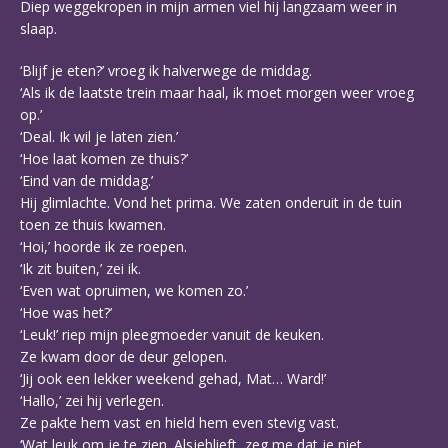
Diep weggekropen in mijn armen viel hij langzaam weer in
slaap.
‘Blijf je eten?’ vroeg ik halverwege de middag.
‘Als ik de laatste trein maar haal, ik moet morgen weer vroeg
op.’
‘Deal. Ik wil je laten zien.’
‘Hoe laat komen ze thuis?’
‘Eind van de middag.’
Hij glimlachte. Vond het prima. We zaten onderuit in de tuin
toen ze thuis kwamen.
‘Hoi,’ hoorde ik ze roepen.
‘Ik zit buiten,’ zei ik.
‘Even wat opruimen, we komen zo.’
‘Hoe was het?’
‘Leuk!’ riep mijn pleegmoeder vanuit de keuken.
Ze kwam door de deur gelopen.
‘Jij ook een lekker weekend gehad, Mat… Ward!’
‘Hallo,’ zei hij verlegen.
Ze pakte hem vast en hield hem even stevig vast.
‘Wat leuk om je te zien. Alsjeblieft, zeg me dat je niet