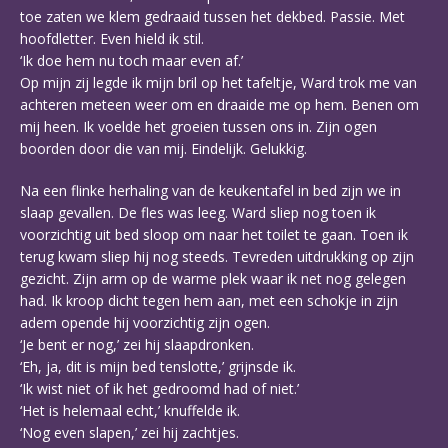
toe zaten we klem gedraaid tussen het dekbed. Passie. Met
hoofdletter. Even hield ik stil.
‘Ik doe hem nu toch maar even af.’
Op mijn zij legde ik mijn bril op het tafeltje, Ward trok me van
achteren meteen weer om en draaide me op hem. Benen om
mij heen. Ik voelde het groeien tussen ons in. Zijn ogen
boorden door die van mij. Eindelijk. Gelukkig.
Na een flinke herhaling van de keukentafel in bed zijn we in
slaap gevallen. De fles was leeg. Ward sliep nog toen ik
voorzichtig uit bed sloop om naar het toilet te gaan. Toen ik
terug kwam sliep hij nog steeds. Tevreden uitdrukking op zijn
gezicht. Zijn arm op de warme plek waar ik net nog gelegen
had. Ik kroop dicht tegen hem aan, met een schokje in zijn
adem opende hij voorzichtig zijn ogen.
‘Je bent er nog,’ zei hij slaapdronken.
‘Eh, ja, dit is mijn bed tenslotte,’ grijnsde ik.
‘Ik wist niet of ik het gedroomd had of niet.’
‘Het is helemaal echt,’ knuffelde ik.
‘Nog even slapen,’ zei hij zachtjes.