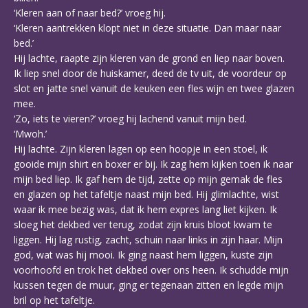
‘Kleren aan of naar bed?’ vroeg hij.
‘Kleren aantrekken klopt niet in deze situatie. Dan maar naar
bed.’
Hij lachte, raapte zijn kleren van de grond en liep naar boven.
Ik liep snel door de huiskamer, deed de tv uit, de voordeur op
slot en jatte snel vanuit de keuken een fles wijn en twee glazen
mee.
‘Zo, iets te vieren?’ vroeg hij lachend vanuit mijn bed.
‘Mwoh.’
Hij lachte. Zijn kleren lagen op een hoopje in een stoel, ik
gooide mijn shirt en boxer er bij. Ik zag hem kijken toen ik naar
mijn bed liep. Ik gaf hem de tijd, zette op mijn gemak de fles
en glazen op het tafeltje naast mijn bed. Hij glimlachte, wist
waar ik mee bezig was, dat ik hem expres lang liet kijken. Ik
sloeg het dekbed ver terug, zodat zijn kruis bloot kwam te
liggen. Hij lag rustig, zacht, schuin naar links in zijn haar. Mijn
god, wat was hij mooi. Ik ging naast hem liggen, kuste zijn
voorhoofd en trok het dekbed over ons heen. Ik schudde mijn
kussen tegen de muur, ging er tegenaan zitten en legde mijn
bril op het tafeltje.