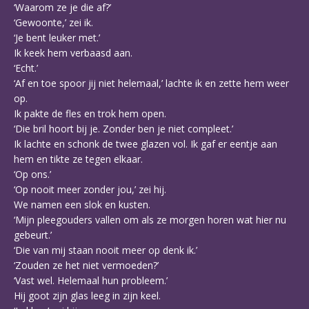
‘Waarom ze je die af?’
‘Gewoonte,’ zei ik.
‘Je bent leuker met.’
Ik keek hem verbaasd aan.
‘Echt.’
‘Af en toe spoor jij niet helemaal,’ lachte ik en zette hem weer
op.
Ik pakte de fles en trok hem open.
‘Die bril hoort bij je. Zonder ben je niet compleet.’
Ik lachte en schonk de twee glazen vol. Ik gaf er eentje aan
hem en tikte ze tegen elkaar.
‘Op ons.’
‘Op nooit meer zonder jou,’ zei hij.
We namen een slok en kusten.
‘Mijn pleegouders vallen om als ze morgen horen wat hier nu
gebeurt.’
‘Die van mij staan nooit meer op denk ik.’
‘Zouden ze het niet vermoeden?’
‘Vast wel. Helemaal hun probleem.’
Hij goot zijn glas leeg in zijn keel.