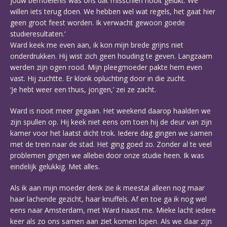
jouw bemoeienis was ons dat misschien nooit gelukt. We
willen iets terug doen. We hebben wel wat regels, het gaat hier
geen groot feest worden. Ik verwacht gewoon goede
studieresultaten.’
Ward keek me even aan, ik kon mijn brede grijns niet
onderdrukken. Hij wist zich geen houding te geven. Langzaam
werden zijn ogen rood. Mijn pleegmoeder pakte hem even
vast. Hij zuchtte. Er klonk opluchting door in die zucht.
‘Je hebt weer een thuis, jongen,’ zei ze zacht.
Ward is nooit meer gegaan. Het weekend daarop haalden we
zijn spullen op. Hij keek niet eens om toen hij de deur van zijn
kamer voor het laatst dicht trok. Iedere dag gingen we samen
met de trein naar de stad. Het ging goed zo. Zonder al te veel
problemen gingen we allebei door onze studie heen. Ik was
eindelijk gelukkig. Met alles.
Als ik aan mijn moeder denk zie ik meestal alleen nog maar
haar lachende gezicht, haar knuffels. Af en toe ga ik nog wel
eens naar Amsterdam, met Ward naast me. Mieke lacht iedere
keer als zo ons samen aan ziet komen lopen. Als we daar zijn