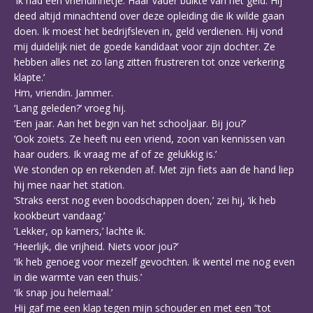
‘Ik had een vriendinnetje. Haar vader bulkte van het geld. Hij
deed altijd minachtend over deze opleiding die ik wilde gaan
doen. Ik moest het bedrijfsleven in, geld verdienen. Hij vond
mij duidelijk niet de goede kandidaat voor zijn dochter. Ze
hebben alles net zo lang zitten frustreren tot onze verkering
klapte.’
Hm, vriendin. Jammer.
‘Lang geleden?’ vroeg hij.
‘Een jaar. Aan het begin van het schooljaar. Bij jou?’
‘Ook zoiets. Ze heeft nu een vriend, zoon van kennissen van
haar ouders. Ik vraag me af of ze gelukkig is.’
We stonden op en rekenden af. Met zijn fiets aan de hand liep
hij mee naar het station.
‘Straks eerst nog even boodschappen doen,’ zei hij, ‘ik heb
kookbeurt vandaag.’
‘Lekker, op kamers,’ lachte ik.
‘Heerlijk, die vrijheid. Niets voor jou?’
‘Ik heb genoeg voor mezelf gevochten. Ik wentel me nog even
in die warmte van een thuis.’
‘Ik snap jou helemaal.’
Hij gaf me een klap tegen mijn schouder en met een “tot