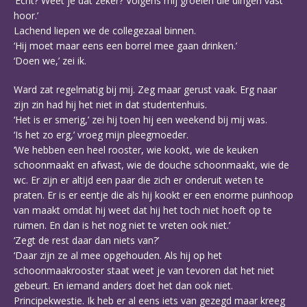
‘Echt? Weet je dat zeker? Volgens mij groeien die dingen vast
hoor.’
Lachend liepen we de collegezaal binnen.
‘Hij moet maar eens een borrel mee gaan drinken.’
‘Doen we,’ zei ik.
Ward zat regelmatig bij mij. Zeg maar gerust vaak. Erg naar
zijn zin had hij het niet in dat studentenhuis.
‘Het is er smerig,’ zei hij toen hij een weekend bij mij was.
‘Is het zo erg,’ vroeg mijn pleegmoeder.
‘We hebben een heel rooster, wie kookt, wie de keuken
schoonmaakt en afwast, wie de douche schoonmaakt, wie de
wc. Er zijn er altijd een paar die zich er onderuit weten te
praten. Er is er eentje die als hij kookt er een enorme puinhoop
van maakt omdat hij weet dat hij het toch niet hoeft op te
ruimen. En dan is het nog niet te vreten ook niet.’
‘Zegt de rest daar dan niets van?’
‘Daar zijn ze al mee opgehouden. Als hij op het
schoonmaakrooster staat weet je van tevoren dat het niet
gebeurt. En iemand anders doet het dan ook niet.
Principekwestie. Ik heb er al eens iets van gezegd maar kreeg