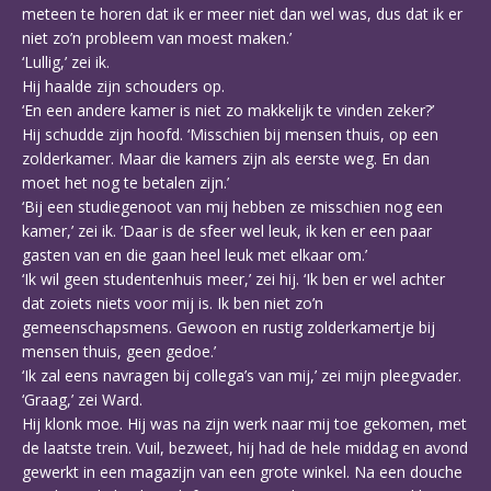
meteen te horen dat ik er meer niet dan wel was, dus dat ik er
niet zo’n probleem van moest maken.’
‘Lullig,’ zei ik.
Hij haalde zijn schouders op.
‘En een andere kamer is niet zo makkelijk te vinden zeker?’
Hij schudde zijn hoofd. ‘Misschien bij mensen thuis, op een
zolderkamer. Maar die kamers zijn als eerste weg. En dan
moet het nog te betalen zijn.’
‘Bij een studiegenoot van mij hebben ze misschien nog een
kamer,’ zei ik. ‘Daar is de sfeer wel leuk, ik ken er een paar
gasten van en die gaan heel leuk met elkaar om.’
‘Ik wil geen studentenhuis meer,’ zei hij. ‘Ik ben er wel achter
dat zoiets niets voor mij is. Ik ben niet zo’n
gemeenschapsmens. Gewoon en rustig zolderkamertje bij
mensen thuis, geen gedoe.’
‘Ik zal eens navragen bij collega’s van mij,’ zei mijn pleegvader.
‘Graag,’ zei Ward.
Hij klonk moe. Hij was na zijn werk naar mij toe gekomen, met
de laatste trein. Vuil, bezweet, hij had de hele middag en avond
gewerkt in een magazijn van een grote winkel. Na een douche