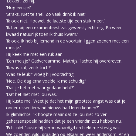
‘Lekker,’ zei hij.
‘Nog eentje?’
‘Straks. Niet te snel. Zo vaak drink ik niet.’
‘Ik ook niet. Hoewel, de laatste tijd een stuk meer.’
‘Ik ben bij een examenfeest zat geweest, echt erg. Pa weer
kwaad natuurlijk toen ik thuis kwam.’
‘Ik ook. Ik heb bij iemand in de voortuin liggen zoenen met een
meisje.’
Hij keek me met een ruk aan.
‘Een meisje? Gadverdamme, Mathijs,’ lachte hij overdreven.
‘Ik was zat, zei ik toch?’
‘Was ze leuk?’ vroeg hij voorzichtig.
‘Nee. De dag erna voelde ik me schuldig.’
‘Dat je het met haar gedaan hebt?’
‘Dat het niet met jou was.’
Hij kuste me. ‘Weet je dat het mijn grootste angst was dat je
ondertussen iemand nieuws had leren kennen?’
Ik glimlachte. ‘Ik hoopte maar dat ze jou niet zo ver
gehersenspoeld hadden dat je een vriendin zou hebben nu.’
‘Echt niet,’ kuste hij verontwaardigd en hield me stevig vast.
We zoenden wild, draaiden op elkaar en weer andersom. Af en