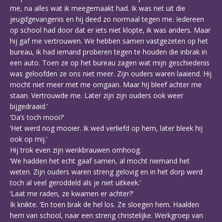
me, na alles wat ik meegemaakt had. Ik was net uit die
jeugdgevangenis en hij deed zo normaal tegen me. Iedereen
op school had door dat er iets niet klopte, ik was anders. Maar
hij gaf me vertrouwen. We hebben samen vastgezeten op het
bureau, ik had iemand proberen tegen te houden die inbrak in
een auto. Toen ze op het bureau zagen wat mijn geschiedenis
was geloofden ze ons niet meer. Zijn ouders waren laaiend. Hij
mocht niet meer met me omgaan. Maar hij bleef achter me
staan. Vertrouwde me. Later zijn zijn ouders ook weer
bijgedraaid.’
‘Da’s toch mooi?’
‘Het werd nog mooier. Ik wed verliefd op hem, later bleek hij
ook op mij.’
Hij trok even zijn wenkbrauwen omhoog.
‘We hadden het echt gaaf samen, al mocht niemand het
weten. Zijn ouders waren streng gelovig en in het dorp werd
toch al veel geroddeld als je niet uitkeek.’
‘Laat me raden, ze kwamen er achter?’
Ik knikte. ‘En toen brak de hel los. Ze sloegen hem. Haalden
hem van school, naar een streng christelijke. Werkgroep van