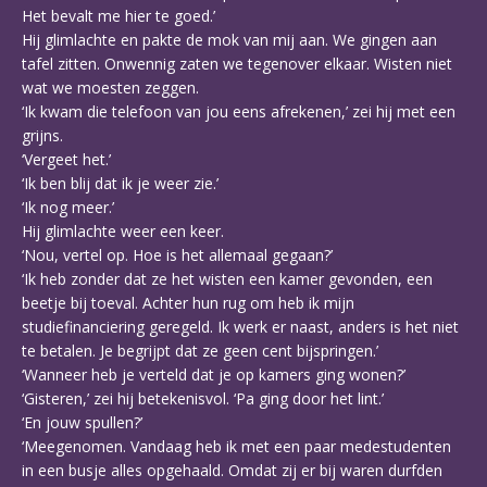
Het bevalt me hier te goed.’
Hij glimlachte en pakte de mok van mij aan. We gingen aan
tafel zitten. Onwennig zaten we tegenover elkaar. Wisten niet
wat we moesten zeggen.
‘Ik kwam die telefoon van jou eens afrekenen,’ zei hij met een
grijns.
‘Vergeet het.’
‘Ik ben blij dat ik je weer zie.’
‘Ik nog meer.’
Hij glimlachte weer een keer.
‘Nou, vertel op. Hoe is het allemaal gegaan?’
‘Ik heb zonder dat ze het wisten een kamer gevonden, een
beetje bij toeval. Achter hun rug om heb ik mijn
studiefinanciering geregeld. Ik werk er naast, anders is het niet
te betalen. Je begrijpt dat ze geen cent bijspringen.’
‘Wanneer heb je verteld dat je op kamers ging wonen?’
‘Gisteren,’ zei hij betekenisvol. ‘Pa ging door het lint.’
‘En jouw spullen?’
‘Meegenomen. Vandaag heb ik met een paar medestudenten
in een busje alles opgehaald. Omdat zij er bij waren durfden