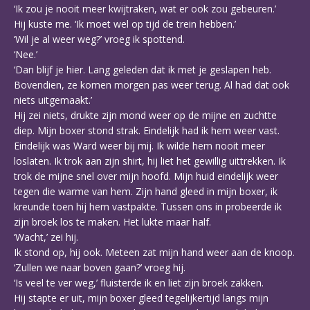
‘Ik zou je nooit meer kwijtraken, wat er ook zou gebeuren.’
Hij kuste me. ‘Ik moet wel op tijd de trein hebben.’
‘Wil je al weer weg?’ vroeg ik spottend.
‘Nee.’
‘Dan blijf je hier. Lang geleden dat ik met je geslapen heb.
Bovendien, ze komen morgen pas weer terug. Al had dat ook
niets uitgemaakt.’
Hij zei niets, drukte zijn mond weer op de mijne en zuchtte
diep. Mijn boxer stond strak. Eindelijk had ik hem weer vast.
Eindelijk was Ward weer bij mij. Ik wilde hem nooit meer
loslaten. Ik trok aan zijn shirt, hij liet het gewillig uittrekken. Ik
trok de mijne snel over mijn hoofd. Mijn huid eindelijk weer
tegen die warme van hem. Zijn hand gleed in mijn boxer, ik
kreunde toen hij hem vastpakte. Tussen ons in probeerde ik
zijn broek los te maken. Het lukte maar half.
‘Wacht,’ zei hij.
Ik stond op, hij ook. Meteen zat mijn hand weer aan de knoop.
‘Zullen we naar boven gaan?’ vroeg hij.
‘Is veel te ver weg,’ fluisterde ik en liet zijn broek zakken.
Hij stapte er uit, mijn boxer gleed tegelijkertijd langs mijn