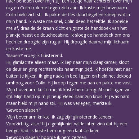
naar beneden over mijn zij. Een stukje naar achteren over mijn
rug en Colin trok me tegen zich aan. Ik kuste mijn bovenarm.
Colin hield zich stil. Ik pakte de fles douchegel en kneep wat in
mijn hand. Ik waste me snel, Colin deed hetzelfde. Ik spoelde
me af, draaide de kraan dicht en griste de handdoek van het
plankje naast de douchecabine. Ik sloeg de handdoek om ons
heen en droogde zijn rug af. Hij droogde daarna mijn lichaam
en kuste me.
‘Slapen?’ vroeg ik fluisterend.
Hij glimlachte alleen maar. Ik liep naar mijn slaapkamer, sloot
de deur en ging rechtstreeks naar mijn bed. Ik hoefde niet naar
buiten te kijken. Ik ging naakt in bed liggen en hield het dekbed
omhoog voor Colin. Hij kroop tegen me aan en pakte me vast.
Mijn bovenarm kuste me, ik kuste hem terug. Al snel lagen we
stil. Mijn hand op mijn heup gleed naar zijn kruis. Hij was hard
maar hield mijn hand stil. Hij was verlegen, merkte ik.
‘Gewoon slapen?’
Mijn bovenarm knikte. Ik zag zijn glinsterende tanden.
Voorzichtig, alsof hij eigenlijk niet wilde laten zien dat hij een
beugel had. Ik kuste hem nog een laatste keer.
‘Gewoon slapen,’ hoorde ik hem zeggen.