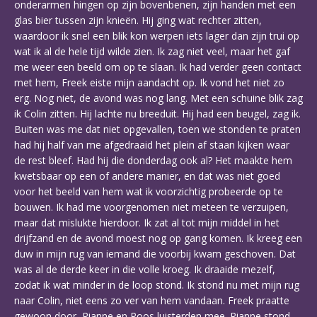
onderarmen hingen op zijn bovenbenen, zijn handen met een
glas bier tussen zijn knieën. Hij ging wat rechter zitten,
waardoor ik snel een blik kon werpen iets lager dan zijn trui op
wat ik al de hele tijd wilde zien. Ik zag niet veel, maar het gaf
me weer een beeld om op te slaan. Ik had verder geen contact
met hem, Freek eiste mijn aandacht op. Ik vond het niet zo
erg. Nog niet, de avond was nog lang. Met een schuine blik zag
ik Colin zitten. Hij lachte nu breeduit. Hij had een beugel, zag ik.
Buiten was me dat niet opgevallen, toen we stonden te praten
had hij half van me afgedraaid het plein af staan kijken waar
de rest bleef. Had hij die donderdag ook al? Het maakte hem
kwetsbaar op een of andere manier, en dat was niet goed
voor het beeld van hem wat ik voorzichtig probeerde op te
bouwen. Ik had me voorgenomen niet meteen te verzuipen,
maar dat mislukte hierdoor. Ik zat al tot mijn middel in het
drijfzand en de avond moest nog op gang komen. Ik kreeg een
duw in mijn rug van iemand die voorbij kwam geschoven. Dat
was al de derde keer in die volle kroeg. Ik draaide mezelf,
zodat ik wat minder in de loop stond. Ik stond nu met mijn rug
naar Colin, niet eens zo ver van hem vandaan. Freek praatte
gewoon door, Rianne en Roos luisterden mee. Rianne stond