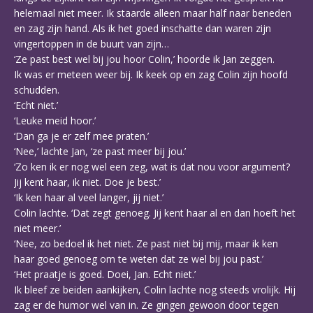
helemaal niet meer. Ik staarde alleen maar half naar beneden
en zag zijn hand. Als ik het goed inschatte dan waren zijn
vingertoppen in de buurt van zijn…
‘Ze past best wel bij jou hoor Colin,’ hoorde ik Jan zeggen.
Ik was er meteen weer bij. Ik keek op en zag Colin zijn hoofd
schudden.
‘Echt niet.’
‘Leuke meid hoor.’
‘Dan ga je er zelf mee praten.’
‘Nee,’ lachte Jan, ‘ze past meer bij jou.’
‘Zo ken ik er nog wel een zeg, wat is dat nou voor argument?
Jij kent haar, ik niet. Doe je best.’
‘Ik ken haar al veel langer, jij niet.’
Colin lachte. ‘Dat zegt genoeg. Jij kent haar al en dan hoeft het
niet meer.’
‘Nee, zo bedoel ik het niet. Ze past niet bij mij, maar ik ken
haar goed genoeg om te weten dat ze wel bij jou past.’
‘Het praatje is goed. Doei, Jan. Echt niet.’
Ik bleef ze beiden aankijken, Colin lachte nog steeds vrolijk. Hij
zag er de humor wel van in. Ze gingen gewoon door tegen