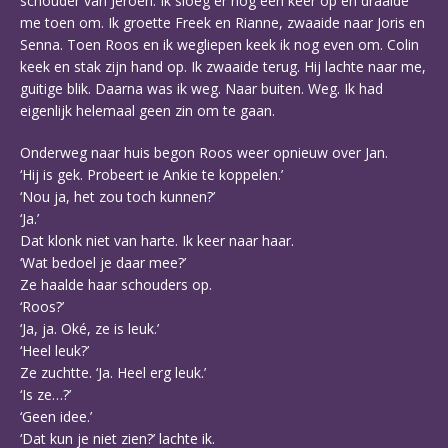
schouder van Jeroen. Ik sloeg er nog een keer op en draaide
me toen om. Ik groette Freek en Rianne, zwaaide naar Joris en
Senna. Toen Roos en ik wegliepen keek ik nog even om. Colin
keek en stak zijn hand op. Ik zwaaide terug. Hij lachte naar me,
guitige blik. Daarna was ik weg. Naar buiten. Weg. Ik had
eigenlijk helemaal geen zin om te gaan.
Onderweg naar huis begon Roos weer opnieuw over Jan.
‘Hij is gek. Probeert ie Ankie te koppelen.’
‘Nou ja, het zou toch kunnen?’
‘Ja.’
Dat klonk niet van harte. Ik keer naar haar.
‘Wat bedoel je daar mee?’
Ze haalde haar schouders op.
‘Roos?’
‘Ja, ja. Oké, ze is leuk.’
‘Heel leuk?’
Ze zuchtte. ‘Ja. Heel erg leuk.’
‘Is ze…?’
‘Geen idee.’
‘Dat kun je niet zien?’ lachte ik.