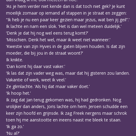
‘As je hem verder niet kende dan is dat toch niet gek? Je kunt
moeilijk zomaar op iemand af stappen in je straat en zeggen:
“Ik heb je nu een paar keer gezien maar jezus, wat ben jij geil”.’
Ik lachte en nam een slok. ‘Het is dan wel meteen duidelijk.’
‘Denk je dat hij nog wel eens terug komt?’
‘Misschien. Denk het wel, maar ik weet niet wanneer.’
‘Kwestie van zijn Hyves in de gaten blijven houden. Is dat zijn
moeder, die bij jou in de straat woont?’
Ik knikte.
‘Dan komt hij daar vast vaker.’
‘Ik las dat zijn vader weg was, maar dat hij gisteren zou landen.
Vakantie of werk, weet ik veel.’
Ze glimlachte. ‘Als hij dat maar vaker doet.’
‘Ik hoop het.’
Ik zag dat Jan terug gekomen was, hij had gedronken. Nog
vrolijker dan anders, Joris lachte om hem. Jeroen schudde een
keer zijn hoofd en grijnsde. Ik zag Freek nergens maar schrok
toen hij me aanstootte en ineens naast me bleek te staan.
‘Ik ga zo.’
‘Nu al?’