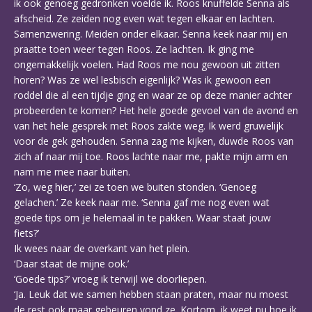
ik ook genoeg gedronken voelde ik. Roos knuffelde Senna als
afscheid. Ze zeiden nog even wat tegen elkaar en lachten.
Samenzwering. Meiden onder elkaar. Senna keek naar mij en
praatte toen weer tegen Roos. Ze lachten. Ik ging me
ongemakkelijk voelen. Had Roos me nou gewoon uit zitten
horen? Was ze wel lesbisch eigenlijk? Was ik gewoon een
roddel die al een tijdje ging en waar ze op deze manier achter
probeerden te komen? Het hele goede gevoel van de avond en
van het hele gesprek met Roos zakte weg. Ik werd gruwelijk
voor de gek gehouden. Senna zag me kijken, duwde Roos van
zich af naar mij toe. Roos lachte naar me, pakte mijn arm en
nam me mee naar buiten.
‘Zo, weg hier,’ zei ze toen we buiten stonden. ‘Genoeg
gelachen.’ Ze keek naar me. ‘Senna gaf me nog even wat
goede tips om je helemaal in te pakken. Waar staat jouw
fiets?’
Ik wees naar de overkant van het plein.
‘Daar staat de mijne ook.’
‘Goede tips?’ vroeg ik terwijl we doorliepen.
‘Ja. Leuk dat we samen hebben staan praten, maar nu moest
de rest ook maar gebeuren vond ze. Kortom, ik weet nu hoe ik