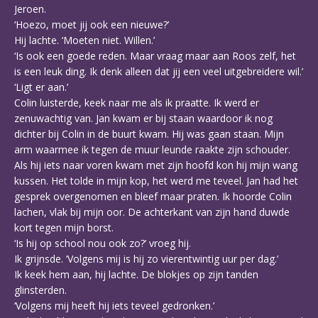
Jeroen.
‘Hoezo, moet jij ook een nieuwe?’
Hij lachte. ‘Moeten niet. Willen.’
‘Is ook een goede reden. Maar vraag maar aan Roos zelf, het
is een leuk ding. Ik denk alleen dat jij een veel uitgebreidere wil.’
‘Ligt er aan.’
Colin luisterde, keek naar me als ik praatte. Ik werd er
zenuwachtig van. Jan kwam er bij staan waardoor ik nog
dichter bij Colin in de buurt kwam. Hij was gaan staan. Mijn
arm waarmee ik tegen de muur leunde raakte zijn schouder.
Als hij iets naar voren kwam met zijn hoofd kon hij mijn wang
kussen. Het tolde in mijn kop, het werd me teveel. Jan had het
gesprek overgenomen en bleef maar praten. Ik hoorde Colin
lachen, vlak bij mijn oor. De achterkant van zijn hand duwde
kort tegen mijn borst.
‘Is hij op school nou ook zo?’ vroeg hij.
Ik grijnsde. ‘Volgens mij is hij zo vierentwintig uur per dag.’
Ik keek hem aan, hij lachte. De blokjes op zijn tanden
glinsterden.
‘Volgens mij heeft hij iets teveel gedronken.’