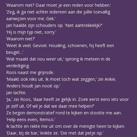
‘Waarom niet? Daar moet je een reden voor hebben.’
‘Zeg, ik ga niet achter iedereen aan die jullie toevallig
aanwijzen voor me. Gek.’
Jan haalde zijn schouders op. ‘Niet aantrekkelijk?’
‘Hij is mijn typ niet, sorry.’
‘Waarom niet?’
‘Weet ik veel. Gevoel. Houding, schoenen, hij heeft een
beugel…’
‘Wat maakt dat nou weer uit,’ sprong ik meteen in de
verdediging.
Roos naast me grijnsde.
‘Maakt ook niks uit. Ik moet toch wat zeggen,’ zei Ankie.
‘Anders houdt Jan nooit op.’
Jan lachte.
‘Ja,’ zei Roos, ‘daar heeft ze gelijk in. Zoek eerst eens iets voor
je zelf uit. Of wil je dat we daar mee helpen?’
Ze begon demonstratief rond te kijken en stootte me aan.
‘Help eens even, Remco.’
Ik lachte en rekte me uit om over de menigte heen te kijken.
‘Daar, bij de bar,’ knikte ze. ‘Die met dat petje op.’