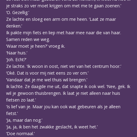
je straks zo ver moet krijgen om met me te gaan zoenen.’
‘O. Gezellig.’
Ze lachte en sloeg een arm om me heen. ‘Laat ze maar
denken.’
Ik pakte mijn fiets en liep met haar mee naar die van haar.
Samen reden we weg.
‘Waar moet je heen?’ vroeg ik.
‘Naar huis.’
‘Joh. Echt?’
Ze lachte. ‘Ik woon in oost, niet ver van het centrum hoor.’
‘Oké. Dat is voor mij niet eens zo ver om.’
‘Vandaar dat je me wel thuis wil brengen.’
Ik lachte. Ze daagde me uit, dat snapte ik ook wel. ‘Nee, gek. Ik
wil je gewoon thuisbrengen. Ik laat je niet alleen naar huis
fietsen zo laat.’
‘Is lief van je. Maar jou kan ook wat gebeuren als je alleen
fietst.’
‘Ja, maar dan nog.’
‘Ja, ja, ik ben het zwakke geslacht, ik weet het.’
‘Doe normaal.’