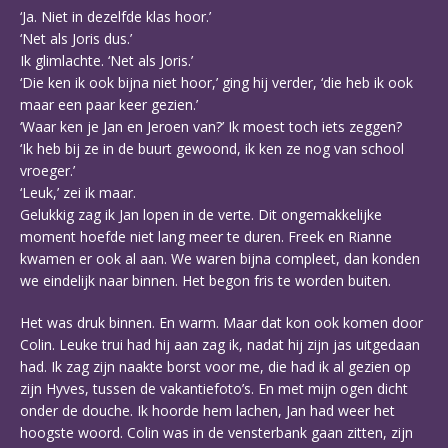
‘Ja. Niet in dezelfde klas hoor.’
‘Net als Joris dus.’
Ik glimlachte. ‘Net als Joris.’
‘Die ken ik ook bijna niet hoor,’ ging hij verder, ‘die heb ik ook
maar een paar keer gezien.’
‘Waar ken je Jan en Jeroen van?’ Ik moest toch iets zeggen?
‘Ik heb bij ze in de buurt gewoond, ik ken ze nog van school
vroeger.’
‘Leuk,’ zei ik maar.
Gelukkig zag ik Jan lopen in de verte. Dit ongemakkelijke
moment hoefde niet lang meer te duren. Freek en Rianne
kwamen er ook al aan. We waren bijna compleet, dan konden
we eindelijk naar binnen. Het begon fris te worden buiten.
Het was druk binnen. En warm. Maar dat kon ook komen door
Colin. Leuke trui had hij aan zag ik, nadat hij zijn jas uitgedaan
had. Ik zag zijn naakte borst voor me, die had ik al gezien op
zijn Hyves, tussen de vakantiefoto’s. En met mijn ogen dicht
onder de douche. Ik hoorde hem lachen, Jan had weer het
hoogste woord. Colin was in de vensterbank gaan zitten, zijn