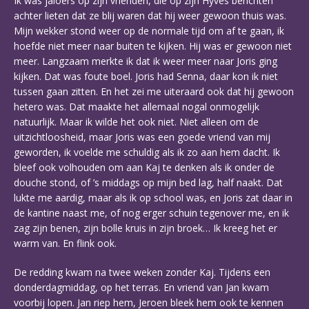
Ik was jaloers op zijn vrienden, die op zijn Hyves berichten
achter lieten dat ze blij waren dat hij weer gewoon thuis was.
Mijn wekker stond weer op de normale tijd om af te gaan, ik
hoefde niet meer naar buiten te kijken. Hij was er gewoon niet
meer. Langzaam merkte ik dat ik weer meer naar Joris ging
kijken. Dat was foute boel. Joris had Senna, daar kon ik niet
tussen gaan zitten. En het zei me uiteraard ook dat hij gewoon
hetero was. Dat maakte het allemaal nogal onmogelijk
natuurlijk. Maar ik wilde het ook niet. Niet alleen om de
uitzichtloosheid, maar Joris was een goede vriend van mij
geworden, ik voelde me schuldig als ik zo aan hem dacht. Ik
bleef ook volhouden om aan Kaj te denken als ik onder de
douche stond, of ’s middags op mijn bed lag, half naakt. Dat
lukte me aardig, maar als ik op school was, en Joris zat daar in
de kantine naast me, of nog erger schuin tegenover me, en ik
zag zijn benen, zijn bolle kruis in zijn broek… Ik kreeg het er
warm van. En flink ook.
De redding kwam na twee weken zonder Kaj. Tijdens een
donderdagmiddag, op het terras. En vriend van Jan kwam
voorbij lopen. Jan riep hem, Jeroen bleek hem ook te kennen