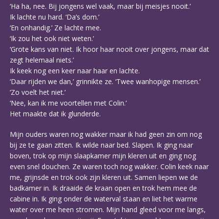
‘Ha ha, nee. Bij jongens wel vaak, maar bij meisjes nooit.’
Ik lachte nu hard. ‘Da’s dom.’
‘En onhandig.’ Ze lachte mee.
‘Ik zou het ook niet weten.’
‘Grote kans van niet. Ik hoor haar nooit over jongens, maar dat
zegt helemaal niets.’
Ik keek nog een keer naar haar en lachte.
‘Daar rijden we dan,’ grinnikte ze. ‘Twee wanhopige mensen.’
‘Zo voelt het niet.’
‘Nee, kan ik me voortellen met Colin.’
Het maakte dat ik glunderde.
Mijn ouders waren nog wakker maar ik had geen zin om nog
bij ze te gaan zitten. Ik wilde naar bed. Slapen. Ik ging naar
boven, trok op mijn slaapkamer mijn kleren uit en ging nog
even snel douchen. Ze waren toch nog wakker. Colin keek naar
me, grijnsde en trok ook zijn kleren uit. Samen liepen we de
badkamer in. Ik draaide de kraan open en trok hem mee de
cabine in. Ik ging onder de waterval staan en liet het warme
water over me heen stromen. Mijn hand gleed voor me langs,