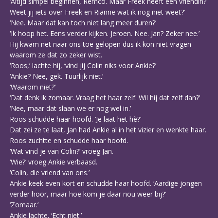
‘Altijd simpel beginnen, Remco. Maar Freek heeft een vriendin?
Weet jij iets over Freek en Rianne wat ik nog niet weet?’
‘Nee. Maar dat kan toch niet lang meer duren?’
‘Ik hoop het. Eens verder kijken. Jeroen. Nee. Jan? Zeker nee.’
Hij kwam net naar ons toe gelopen dus ik kon niet vragen
waarom ze dat zo zeker wist.
‘Roos,’ lachte hij, ‘vind jij Colin niks voor Ankie?’
‘Ankie? Nee, gek. Tuurlijk niet.’
‘Waarom niet?’
‘Dat denk ik zomaar. Vraag het haar zelf. Wil hij dat zelf dan?’
‘Nee, maar dat slaan we er nog wel in.’
Roos schudde haar hoofd. ‘Je laat het hè?’
Dat zei ze te laat, Jan had Ankie al in het vizier en wenkte haar.
Roos zuchtte en schudde haar hoofd.
‘Wat vind je van Colin?’ vroeg Jan.
‘Wie?’ vroeg Ankie verbaasd.
‘Colin, die vriend van ons.’
Ankie keek even kort en schudde haar hoofd. ‘Aardige jongen
verder hoor, maar hoe kom je daar nou weer bij?’
‘Zomaar.’
Ankie lachte. ‘Echt niet.’