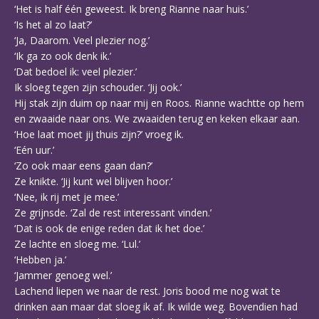
‘Het is half één geweest. Ik breng Rianne naar huis.’
‘Is het al zo laat?’
‘Ja, Daarom. Veel plezier nog.’
‘Ik ga zo ook denk ik.’
‘Dat bedoel ik: veel plezier.’
Ik sloeg tegen zijn schouder. ‘Jij ook.’
Hij stak zijn duim op naar mij en Roos. Rianne wachtte op hem
en zwaaide naar ons. We zwaaiden terug en keken elkaar aan.
‘Hoe laat moet jij thuis zijn?’ vroeg ik.
‘Eén uur.’
‘Zo ook maar eens gaan dan?’
Ze knikte. ‘Jij kunt wel blijven hoor.’
‘Nee, ik rij met je mee.’
Ze grijnsde. ‘Zal de rest interessant vinden.’
‘Dat is ook de enige reden dat ik het doe.’
Ze lachte en sloeg me. ‘Lul.’
‘Hebben ja.’
‘Jammer genoeg wel.’
Lachend liepen we naar de rest. Joris bood me nog wat te
drinken aan maar dat sloeg ik af. Ik wilde weg. Bovendien had