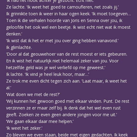
‘Ik had het nooit achter je gezocht. Echt niet.’
Ze lachte. ‘Ik weet het goed te camoufleren, net zoals jij.’
Ik grinnikte toen ik weer in haar ogen keek. ‘Ik moet toegeven…
Toen ik die verhalen hoorde van Joris en Senna over jou, ik
geloofde het ook wel een beetje. Ik wist echt niet wat ik moest
denken.’
‘Ik wist dat ik het er met jou over ging hebben vanavond.’
Ik glimlachte.
‘Door al dat geouwehoer van de rest moest er iets gebeuren.
En ik wist het natuurlijk niet helemaal zeker van jou. Voor
hetzelfde geld was je wel verliefd op me geweest.’
Ik lachte. ‘Ik vind je heel leuk hoor, maar…’
Ze trok me even dicht tegen zich aan. ‘Laat maar, ik weet het
al.’
‘Wat doen we met de rest?’
‘Wij kunnen het gewoon goed met elkaar vinden. Punt. De rest
verzinnen ze er maar zelf bij. Ik denk dat het wel even rust
geeft. Zoeken ze even geen andere jongen voor me uit.’
‘We gaan elkaar daar mee helpen.’
‘Ik weet het zeker.’
Zo bleven we even staan, beide met eigen gedachten. Ik keek