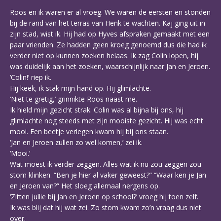
Roos en ik waren er al vroeg. We waren de eersten en stonden
bij de rand van het terras van Henk te wachten. Kaj ging uit in
zijn stad, wist ik. Hij had op Hyves afspraken gemaakt met een
paar vrienden. Ze hadden geen kroeg genoemd dus die had ik
verder niet op kunnen zoeken helaas. Ik zag Colin lopen, hij
was duidelijk aan het zoeken, waarschijnlijk naar Jan en Jeroen.
‘Colin!’ riep ik.
Hij keek, ik stak mijn hand op. Hij glimlachte.
‘Niet te gretig,’ grinnikte Roos naast me.
Ik hield mijn gezicht strak. Colin was al bijna bij ons, hij
glimlachte nog steeds met zijn mooiste gezicht. Hij was echt
mooi. Een beetje verlegen kwam hij bij ons staan.
‘Jan en Jeroen zullen zo wel komen,’ zei ik.
‘Mooi.’
Wat moest ik verder zeggen. Alles wat ik nu zou zeggen zou
stom klinken. “Ben je hier al vaker geweest?” “Waar ken je Jan
en Jeroen van?” Het sloeg allemaal nergens op.
‘Zitten jullie bij Jan en Jeroen op school?’ vroeg hij toen zelf.
Ik was blij dat hij wat zei. Zo stom kwam zo’n vraag dus niet
over.