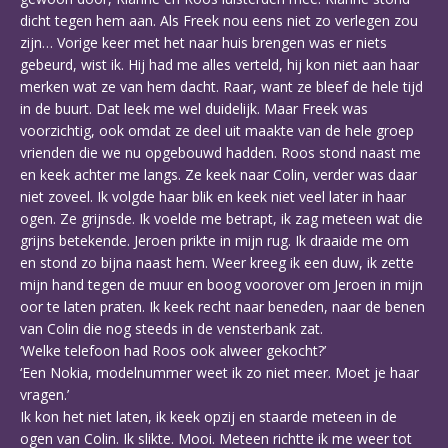
dicht tegen hem aan. Als Freek nou eens niet zo verlegen zou
zijn… Vorige keer met het naar huis brengen was er niets
gebeurd, wist ik. Hij had me alles verteld, hij kon niet aan haar
merken wat ze van hem dacht. Raar, want ze bleef de hele tijd
in de buurt. Dat leek me wel duidelijk. Maar Freek was
voorzichtig, ook omdat ze deel uit maakte van de hele groep
vrienden die we nu opgebouwd hadden. Roos stond naast me
en keek achter me langs. Ze keek naar Colin, verder was daar
niet zoveel. Ik volgde haar blik en keek niet veel later in haar
ogen. Ze grijnsde. Ik voelde me betrapt, ik zag meteen wat die
grijns betekende. Jeroen prikte in mijn rug. Ik draaide me om
en stond zo bijna naast hem. Weer kreeg ik een duw, ik zette
mijn hand tegen de muur en boog voorover om Jeroen in mijn
oor te laten praten. Ik keek recht naar beneden, naar de benen
van Colin die nog steeds in de vensterbank zat.
‘Welke telefoon had Roos ook alweer gekocht?’
‘Een Nokia, modelnummer weet ik zo niet meer. Moet je haar
vragen.’
Ik kon het niet laten, ik keek opzij en staarde meteen in de
ogen van Colin. Ik slikte. Mooi. Meteen richtte ik me weer tot