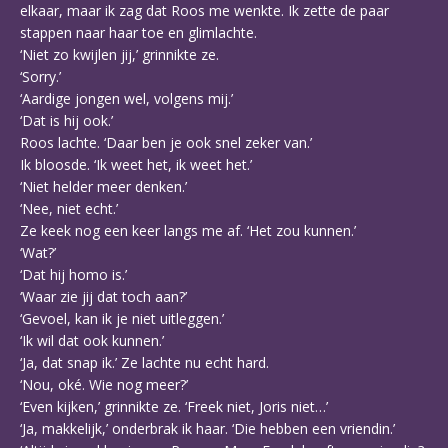
elkaar, maar ik zag dat Roos me wenkte. Ik zette de paar
stappen naar haar toe en glimlachte.
‘Niet zo kwijlen jij,’ grinnikte ze.
‘Sorry.’
‘Aardige jongen wel, volgens mij.’
‘Dat is hij ook.’
Roos lachte. ‘Daar ben je ook snel zeker van.’
Ik bloosde. ‘Ik weet het, ik weet het.’
‘Niet helder meer denken.’
‘Nee, niet echt.’
Ze keek nog een keer langs me af. ‘Het zou kunnen.’
‘Wat?’
‘Dat hij homo is.’
‘Waar zie jij dat toch aan?’
‘Gevoel, kan ik je niet uitleggen.’
‘Ik wil dat ook kunnen.’
‘Ja, dat snap ik.’ Ze lachte nu echt hard.
‘Nou, oké. Wie nog meer?’
‘Even kijken,’ grinnikte ze. ‘Freek niet, Joris niet…’
‘Ja, makkelijk,’ onderbrak ik haar. ‘Die hebben een vriendin.’