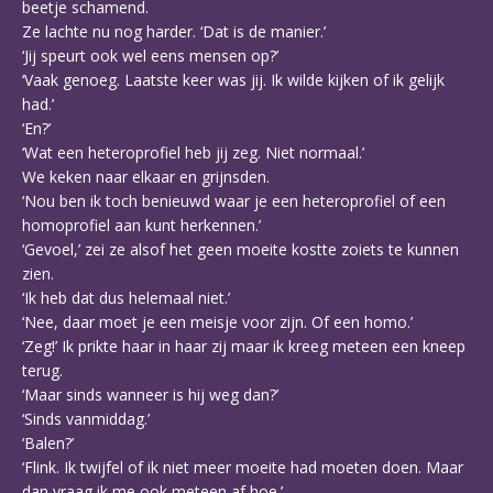
beetje schamend.
Ze lachte nu nog harder. ‘Dat is de manier.’
‘Jij speurt ook wel eens mensen op?’
‘Vaak genoeg. Laatste keer was jij. Ik wilde kijken of ik gelijk
had.’
‘En?’
‘Wat een heteroprofiel heb jij zeg. Niet normaal.’
We keken naar elkaar en grijnsden.
‘Nou ben ik toch benieuwd waar je een heteroprofiel of een
homoprofiel aan kunt herkennen.’
‘Gevoel,’ zei ze alsof het geen moeite kostte zoiets te kunnen
zien.
‘Ik heb dat dus helemaal niet.’
‘Nee, daar moet je een meisje voor zijn. Of een homo.’
‘Zeg!’ Ik prikte haar in haar zij maar ik kreeg meteen een kneep
terug.
‘Maar sinds wanneer is hij weg dan?’
‘Sinds vanmiddag.’
‘Balen?’
‘Flink. Ik twijfel of ik niet meer moeite had moeten doen. Maar
dan vraag ik me ook meteen af hoe.’