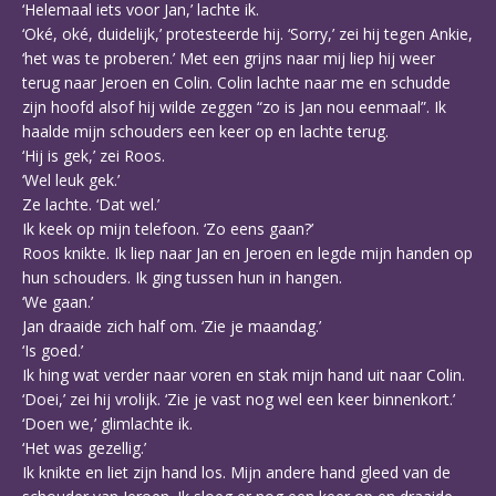
‘Helemaal iets voor Jan,’ lachte ik.
‘Oké, oké, duidelijk,’ protesteerde hij. ‘Sorry,’ zei hij tegen Ankie,
‘het was te proberen.’ Met een grijns naar mij liep hij weer
terug naar Jeroen en Colin. Colin lachte naar me en schudde
zijn hoofd alsof hij wilde zeggen “zo is Jan nou eenmaal”. Ik
haalde mijn schouders een keer op en lachte terug.
‘Hij is gek,’ zei Roos.
‘Wel leuk gek.’
Ze lachte. ‘Dat wel.’
Ik keek op mijn telefoon. ‘Zo eens gaan?’
Roos knikte. Ik liep naar Jan en Jeroen en legde mijn handen op
hun schouders. Ik ging tussen hun in hangen.
‘We gaan.’
Jan draaide zich half om. ‘Zie je maandag.’
‘Is goed.’
Ik hing wat verder naar voren en stak mijn hand uit naar Colin.
‘Doei,’ zei hij vrolijk. ‘Zie je vast nog wel een keer binnenkort.’
‘Doen we,’ glimlachte ik.
‘Het was gezellig.’
Ik knikte en liet zijn hand los. Mijn andere hand gleed van de