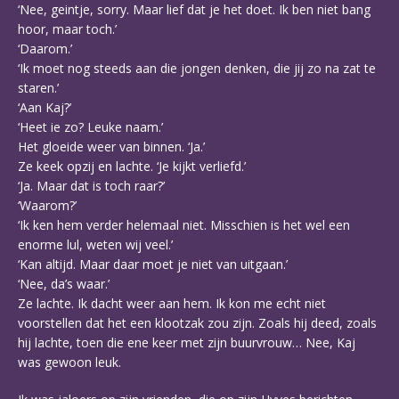
‘Nee, geintje, sorry. Maar lief dat je het doet. Ik ben niet bang
hoor, maar toch.’
‘Daarom.’
‘Ik moet nog steeds aan die jongen denken, die jij zo na zat te
staren.’
‘Aan Kaj?’
‘Heet ie zo? Leuke naam.’
Het gloeide weer van binnen. ‘Ja.’
Ze keek opzij en lachte. ‘Je kijkt verliefd.’
‘Ja. Maar dat is toch raar?’
‘Waarom?’
‘Ik ken hem verder helemaal niet. Misschien is het wel een
enorme lul, weten wij veel.’
‘Kan altijd. Maar daar moet je niet van uitgaan.’
‘Nee, da’s waar.’
Ze lachte. Ik dacht weer aan hem. Ik kon me echt niet
voorstellen dat het een klootzak zou zijn. Zoals hij deed, zoals
hij lachte, toen die ene keer met zijn buurvrouw… Nee, Kaj
was gewoon leuk.