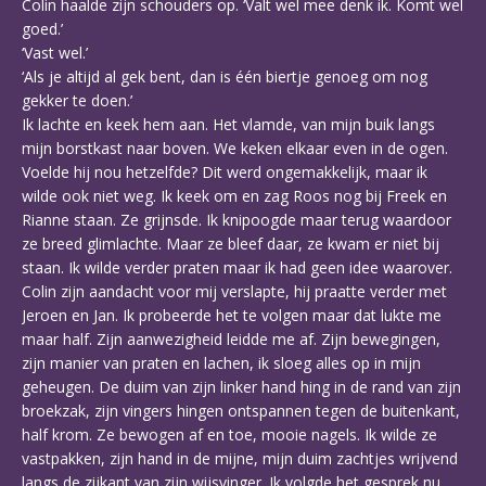
Colin haalde zijn schouders op. ‘Valt wel mee denk ik. Komt wel
goed.’
‘Vast wel.’
‘Als je altijd al gek bent, dan is één biertje genoeg om nog
gekker te doen.’
Ik lachte en keek hem aan. Het vlamde, van mijn buik langs
mijn borstkast naar boven. We keken elkaar even in de ogen.
Voelde hij nou hetzelfde? Dit werd ongemakkelijk, maar ik
wilde ook niet weg. Ik keek om en zag Roos nog bij Freek en
Rianne staan. Ze grijnsde. Ik knipoogde maar terug waardoor
ze breed glimlachte. Maar ze bleef daar, ze kwam er niet bij
staan. Ik wilde verder praten maar ik had geen idee waarover.
Colin zijn aandacht voor mij verslapte, hij praatte verder met
Jeroen en Jan. Ik probeerde het te volgen maar dat lukte me
maar half. Zijn aanwezigheid leidde me af. Zijn bewegingen,
zijn manier van praten en lachen, ik sloeg alles op in mijn
geheugen. De duim van zijn linker hand hing in de rand van zijn
broekzak, zijn vingers hingen ontspannen tegen de buitenkant,
half krom. Ze bewogen af en toe, mooie nagels. Ik wilde ze
vastpakken, zijn hand in de mijne, mijn duim zachtjes wrijvend
langs de zijkant van zijn wijsvinger. Ik volgde het gesprek nu