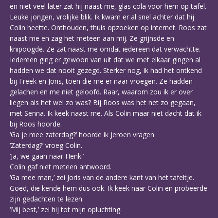
en niet veel later zat hij naast me, glas cola voor hem op tafel.
Leuke jongen, vrolijke blik. Ik kwam er al snel achter dat hij
Colin heette. Onthouden, thuis opzoeken op internet. Roos zat
naast me en zag het meteen aan mij. Ze grijnsde en
knipoogde. Ze zat naast me omdat iedereen dat verwachtte.
Iedereen ging er gewoon van uit dat we met elkaar gingen al
hadden we dat nooit gezegd. Sterker nog, ik had het ontkend
bij Freek en Joris, toen die me er naar vroegen. Ze hadden
gelachen en me niet geloofd. Raar, waarom zou ik er over
liegen als het wel zo was? Bij Roos was het net zo gegaan,
met Senna. Ik keek naast me. Als Colin maar niet dacht dat ik
bij Roos hoorde.
‘Ga je mee zaterdag?’ hoorde ik Jeroen vragen.
‘Zaterdag?’ vroeg Colin.
‘Ja, we gaan naar Henk.’
Colin gaf niet meteen antwoord.
‘Ga mee man,’ zei Joris van de andere kant van het tafeltje.
Goed, die kende hem dus ook. Ik keek naar Colin en probeerde
zijn gedachten te lezen.
‘Mij best,’ zei hij tot mijn opluchting.