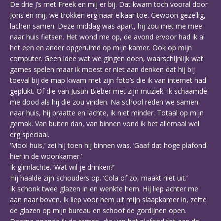
De drie J’s met Freek en mij er bij. Dat kwam toch vooral door
Joris en mij, we trokken erg naar elkaar toe. Gewoon gezellig,
lachen samen. Deze middag was apart, hij zou met me mee
naar huis fietsen. Het wond me op, de avond ervoor had ik al
het een en ander opgeruimd op mijn kamer. Ook op mijn
computer. Geen idee wat we gingen doen, waarschijnlijk wat
games spelen maar ik moest er niet aan denken dat hij bij
toeval bij de map kwam met zijn foto’s die ik van internet had
geplukt. Of die van Justin Bieber met zijn muziek. Ik schaamde
me dood als hij die zou vinden. Na school reden we samen
naar huis, hij praatte en lachte, ik niet minder. Totaal op mijn
gemak. Van buiten dan, van binnen vond ik het allemaal wel
erg speciaal.
‘Mooi huis,’ zei hij toen hij binnen was. ‘Gaaf dat hoge plafond
hier in de woonkamer.’
Ik glimlachte. ‘Wat wil je drinken?’
Hij haalde zijn schouders op. ‘Cola of zo, maakt niet uit.’
Ik schonk twee glazen in en wenkte hem. Hij liep achter me
aan naar boven. Ik liep voor hem uit mijn slaapkamer in, zette
de glazen op mijn bureau en schoof de gordijnen open.