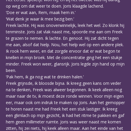
op weg om dat weer te doen. Joris klaagde lachend.
‘Doe er wat aan, Rem, maak hem in.’
‘Wat denk je waar ik mee bezig ben.’
Freek lachte. Hij was onoverwinnelijk, leek het wel. Zo klonk hij
tenminste. Joris zat vlak naast me, spoorde me aan om Freek
te grazen te nemen. Ik lachte. En genoot. Hij zat dicht tegen
me aan, alsof dat hielp. Nou, het hielp wel op een andere plek.
Ik rook hem weer, en dat zorgde ervoor dat er wat begon te
knellen in mijn broek. Met de concentratie ging het een stukje
minder. Freek won weer, glansrijk. Joris legde zijn hand op mijn
been.
‘Pak hem, ik ga nog wat te drinken halen.’
Freek grijnsde, ik bloosde bijna. Ik kreeg geen kans om veder
na te denken, Freek was alweer begonnen. Ik keek alleen nog
maar naar de tv, ik moest deze ronde winnen. Voor mijn eigen
eer, maar ook om indruk te maken op Joris. Aan het gemopper
te horen naast me had Freek het een stuk lastiger. Ik kreeg
een glimlach op mijn gezicht, ik had het ritme te pakken en gaf
hem geen millimeter ruimte. Joris was weer naast me komen
zitten, hij zei niets, hij keek alleen maar. Aan het einde van het