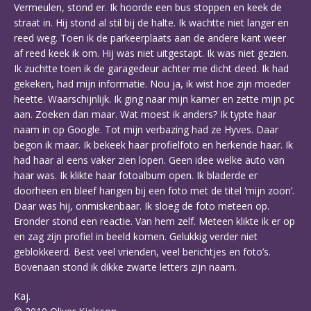
Vermeulen, stond er. Ik hoorde een bus stoppen en keek de
straat in. Hij stond al stil bij de halte. Ik wachtte niet langer en
reed weg. Toen ik de parkeerplaats aan de andere kant weer
af reed keek ik om. Hij was niet uitgestapt. Ik was niet gezien.
Ik zuchtte toen ik de garagedeur achter me dicht deed. Ik had
gekeken, had mijn informatie. Nou ja, ik wist hoe zijn moeder
heette. Waarschijnlijk. Ik ging naar mijn kamer en zette mijn pc
aan. Zoeken dan maar. Wat moest ik anders? Ik typte haar
naam in op Google. Tot mijn verbazing had ze Hyves. Daar
begon ik maar. Ik bekeek haar profielfoto en herkende haar. Ik
had haar al eens vaker zien lopen. Geen idee welke auto van
haar was. Ik klikte haar fotoalbum open. Ik bladerde er
doorheen en bleef hangen bij een foto met de titel ‘mijn zoon’.
Daar was hij, onmiskenbaar. Ik sloeg de foto meteen op.
Eronder stond een reactie. Van hem zelf. Meteen klikte ik er op
en zag zijn profiel in beeld komen. Gelukkig verder niet
geblokkeerd. Best veel vrienden, veel berichtjes en foto’s.
Bovenaan stond ik dikke zwarte letters zijn naam.
Kaj.