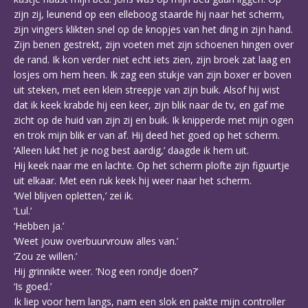
zijn zij, leunend op een elleboog staarde hij naar het scherm,
zijn vingers klikten snel op de knopjes van het ding in zijn hand.
Zijn benen gestrekt, zijn voeten met zijn schoenen hingen over
de rand. Ik kon verder niet echt iets zien, zijn broek zat laag en
losjes om hem heen. Ik zag een stukje van zijn boxer er boven
uit steken, met een klein streepje van zijn buik. Alsof hij wist
dat ik keek krabde hij een keer, zijn blik naar de tv, en gaf me
zicht op de huid van zijn zij en buik. Ik knipperde met mijn ogen
en trok mijn blik er van af. Hij deed het goed op het scherm.
‘Alleen lukt het je nog best aardig,’ daagde ik hem uit.
Hij keek naar me en lachte. Op het scherm plofte zijn figuurtje
uit elkaar. Met een ruk keek hij weer naar het scherm.
‘Wel blijven opletten,’ zei ik.
‘Lul.’
‘Hebben ja.’
‘Weet jouw overbuurvrouw alles van.’
‘Zou ze willen.’
Hij grinnikte weer. ‘Nog een rondje doen?’
‘Is goed.’
Ik liep voor hem langs, nam een slok en pakte mijn controller