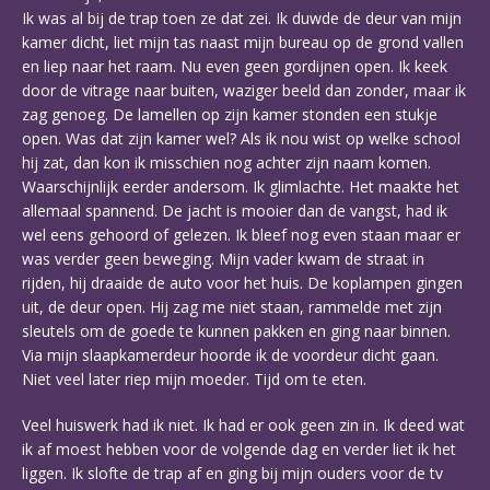
Ik was al bij de trap toen ze dat zei. Ik duwde de deur van mijn
kamer dicht, liet mijn tas naast mijn bureau op de grond vallen
en liep naar het raam. Nu even geen gordijnen open. Ik keek
door de vitrage naar buiten, waziger beeld dan zonder, maar ik
zag genoeg. De lamellen op zijn kamer stonden een stukje
open. Was dat zijn kamer wel? Als ik nou wist op welke school
hij zat, dan kon ik misschien nog achter zijn naam komen.
Waarschijnlijk eerder andersom. Ik glimlachte. Het maakte het
allemaal spannend. De jacht is mooier dan de vangst, had ik
wel eens gehoord of gelezen. Ik bleef nog even staan maar er
was verder geen beweging. Mijn vader kwam de straat in
rijden, hij draaide de auto voor het huis. De koplampen gingen
uit, de deur open. Hij zag me niet staan, rammelde met zijn
sleutels om de goede te kunnen pakken en ging naar binnen.
Via mijn slaapkamerdeur hoorde ik de voordeur dicht gaan.
Niet veel later riep mijn moeder. Tijd om te eten.
Veel huiswerk had ik niet. Ik had er ook geen zin in. Ik deed wat
ik af moest hebben voor de volgende dag en verder liet ik het
liggen. Ik slofte de trap af en ging bij mijn ouders voor de tv