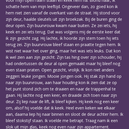
voor mijn open raam staan en keek hem na. Blond haar, ik
schatte hem van mijn leeftijd. Ongeveer dan, zo goed kon ik
hem niet zien vanaf de overkant van de straat. Hij stond voor
zijn deur, haalde sleutels uit zijn broekzak. Bij de buren ging de
deur open. Zijn buurvrouw kwam naar buiten. Ze zei iets, hij
keek en zei iets terug. Dat was volgens mij de eerste keer dat
ik zijn gezicht zag. Hij lachte, ik hoorde zijn stem toen hij iets
terug zei. Zijn buurvrouw bleef staan en praatte tegen hem. Ik
wist niet waar het over ging, maar het was iets leuks. Dat kon
ik wel zien aan zijn gezicht. Zijn tas hing over zijn schouder, hij
had ondertussen de deur al open gemaakt maar hij bleef nog
even staan praten. Open gezicht, vrolijk. Ik kon niet anders
zeggen: leuke jongen. Mooie jongen ook. Hij stak zijn hand op
naar zijn buurvrouw, aan haar houding kon ik zien dat ze op
het punt stond zich om te draaien en naar de trappenhal te
gaan. Hij lachte nog een keer, en draaide zich toen naar zijn
deur. Zij liep naar de lift, ik bleef kijken. Hij keek nog een keer
om, alsof hij voelde dat ik keek. Heel even keken we elkaar
aan, daarna liep hij naar binnen en sloot de deur achter hem. Ik
bleef stokstijf staan. Ik voelde me betrapt. Traag nam ik een
slok uit mijn glas, keek nog even naar zijn appartement.