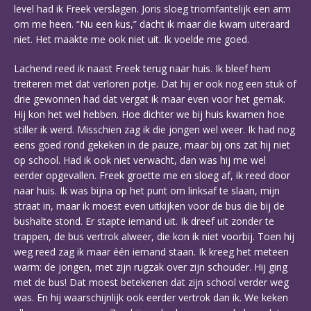
level had ik Freek verslagen. Joris sloeg triomfantelijk een arm
om me heen. “Nu een kus,” dacht ik maar die kwam uiteraard
niet. Het maakte me ook niet uit. Ik voelde me goed.
Lachend reed ik naast Freek terug naar huis. Ik bleef hem
treiteren met dat verloren potje. Dat hij er ook nog een stuk of
drie gewonnen had dat vergat ik maar even voor het gemak.
Hij kon het wel hebben. Hoe dichter we bij huis kwamen hoe
stiller ik werd. Misschien zag ik die jongen wel weer. Ik had nog
eens goed rond gekeken in de pauze, maar bij ons zat hij niet
op school. Had ik ook niet verwacht, dan was hij me wel
eerder opgevallen. Freek groette me en sloeg af, ik reed door
naar huis. Ik was bijna op het punt om linksaf te slaan, mijn
straat in, maar ik moest even uitkijken voor de bus die bij de
bushalte stond. Er stapte iemand uit. Ik dreef uit zonder te
trappen, de bus vertrok alweer, die kon ik niet voorbij. Toen hij
weg reed zag ik maar één iemand staan. Ik kreeg het meteen
warm: de jongen, met zijn rugzak over zijn schouder. Hij ging
met de bus! Dat moest betekenen dat zijn school verder weg
was. En hij waarschijnlijk ook eerder vertrok dan ik. We keken