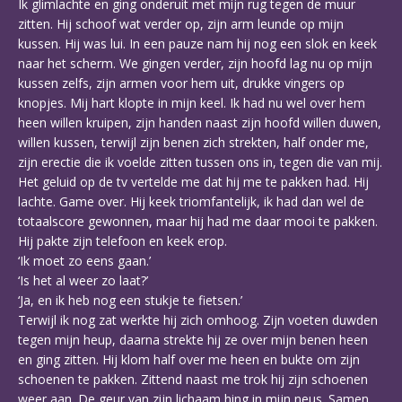
Ik glimlachte en ging onderuit met mijn rug tegen de muur
zitten. Hij schoof wat verder op, zijn arm leunde op mijn
kussen. Hij was lui. In een pauze nam hij nog een slok en keek
naar het scherm. We gingen verder, zijn hoofd lag nu op mijn
kussen zelfs, zijn armen voor hem uit, drukke vingers op
knopjes. Mij hart klopte in mijn keel. Ik had nu wel over hem
heen willen kruipen, zijn handen naast zijn hoofd willen duwen,
willen kussen, terwijl zijn benen zich strekten, half onder me,
zijn erectie die ik voelde zitten tussen ons in, tegen die van mij.
Het geluid op de tv vertelde me dat hij me te pakken had. Hij
lachte. Game over. Hij keek triomfantelijk, ik had dan wel de
totaalscore gewonnen, maar hij had me daar mooi te pakken.
Hij pakte zijn telefoon en keek erop.
‘Ik moet zo eens gaan.’
‘Is het al weer zo laat?’
‘Ja, en ik heb nog een stukje te fietsen.’
Terwijl ik nog zat werkte hij zich omhoog. Zijn voeten duwden
tegen mijn heup, daarna strekte hij ze over mijn benen heen
en ging zitten. Hij klom half over me heen en bukte om zijn
schoenen te pakken. Zittend naast me trok hij zijn schoenen
weer aan. De geur van zijn lichaam hing in mijn neus. Samen