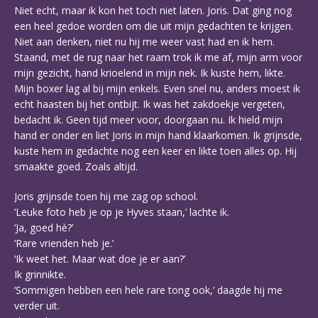
Niet echt, maar ik kon het toch niet laten. Joris. Dat ging nog
een heel gedoe worden om die uit mijn gedachten te krijgen.
Niet aan denken, niet nu hij me weer vast had en ik hem.
Staand, met de rug naar het raam trok ik me af, mijn arm voor
mijn gezicht, hand krioelend in mijn nek. Ik kuste hem, likte.
Mijn boxer lag al bij mijn enkels. Even snel nu, anders moest ik
echt haasten bij het ontbijt. Ik was het zakdoekje vergeten,
bedacht ik. Geen tijd meer voor, doorgaan nu. Ik hield mijn
hand er onder en liet Joris in mijn hand klaarkomen. Ik grijnsde,
kuste hem in gedachte nog een keer en likte toen alles op. Hij
smaakte goed. Zoals altijd.
Joris grijnsde toen hij me zag op school.
‘Leuke foto heb je op je Hyves staan,’ lachte ik.
‘Ja, goed hè?’
‘Rare vrienden heb je.’
‘Ik weet het. Maar wat doe je er aan?’
Ik grinnikte.
‘Sommigen hebben een hele rare tong ook,’ daagde hij me
verder uit.