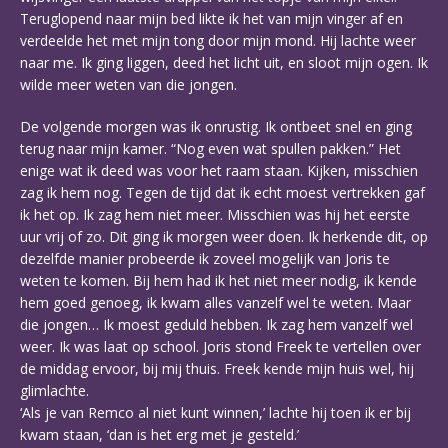
Teruglopend naar mijn bed likte ik het van mijn vinger af en
verdeelde het met mijn tong door mijn mond. Hij lachte weer
naar me. Ik ging liggen, deed het licht uit, en sloot mijn ogen. Ik
wilde meer weten van die jongen.
De volgende morgen was ik onrustig. Ik ontbeet snel en ging
terug naar mijn kamer. “Nog even wat spullen pakken.” Het
enige wat ik deed was voor het raam staan. Kijken, misschien
zag ik hem nog. Tegen de tijd dat ik echt moest vertrekken gaf
ik het op. Ik zag hem niet meer. Misschien was hij het eerste
uur vrij of zo. Dit ging ik morgen weer doen. Ik herkende dit, op
dezelfde manier probeerde ik zoveel mogelijk van Joris te
weten te komen. Bij hem had ik het niet meer nodig, ik kende
hem goed genoeg, ik kwam alles vanzelf wel te weten. Maar
die jongen… Ik moest geduld hebben. Ik zag hem vanzelf wel
weer. Ik was laat op school. Joris stond Freek te vertellen over
de middag ervoor, bij mij thuis. Freek kende mijn huis wel, hij
glimlachte.
‘Als je van Remco al niet kunt winnen,’ lachte hij toen ik er bij
kwam staan, ‘dan is het erg met je gesteld.’