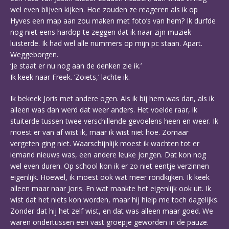
wel even blijven kijken. Hoe zouden ze reageren als ik op
Hyves een map aan zou maken met foto’s van hem? Ik durfde
nog niet eens hardop te zeggen dat ik naar zijn muziek
luisterde. Ik had wel alle nummers op mijn pc staan. Apart.
Weggeborgen.
‘Je staat er nu nog aan de denken zie ik.’
Ik keek naar Freek. ‘Zoiets,’ lachte ik.
Ik bekeek Joris met andere ogen. Als ik bij hem was dan, als ik
alleen was dan werd dat weer anders. Het voelde raar, ik
stuiterde tussen twee verschillende gevoelens heen en weer. Ik
moest er van af wist ik, maar ik wist niet hoe. Zomaar
vergeten ging niet. Waarschijnlijk moest ik wachten tot er
iemand nieuws was, een andere leuke jongen. Dat kon nog
wel even duren. Op school kon ik er zo niet eentje verzinnen
eigenlijk. Hoewel, ik moest ook wat meer rondkijken. Ik keek
alleen maar naar Joris. En wat maakte het eigenlijk ook uit. Ik
wist dat het niets kon worden, maar hij hielp me toch dagelijks.
Zonder dat hij het zelf wist, en dat was alleen maar goed. We
waren ondertussen een vast groepje geworden in de pauze.