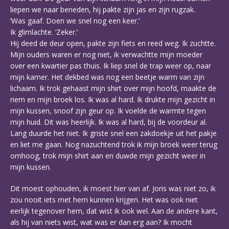
liepen we naar beneden, hij pakte zijn jas en zijn rugzak.
‘Was gaaf. Doen we snel nog een keer.’
Ik glimlachte. ‘Zeker.’
Hij deed de deur open, pakte zijn fiets en reed weg. Ik zuchtte.
Mijn ouders waren er nog niet, ik verwachtte mijn moeder
over een kwartier pas thuis. Ik liep snel de trap weer op, naar
mijn kamer. Het dekbed was nog een beetje warm van zijn
lichaam. Ik trok gehaast mijn shirt over mijn hoofd, maakte de
riem en mijn broek los. Ik was al hard. Ik drukte mijn gezicht in
mijn kussen, snoof zijn geur op. Ik voelde de warmte tegen
mijn huid. Dit was heerlijk. Ik was al hard, bij de voordeur al.
Lang duurde het niet. Ik griste snel een zakdoekje uit het pakje
en liet me gaan. Nog nazuchtend trok ik mijn broek weer terug
omhoog, trok mijn shirt aan en duwde mijn gezicht weer in
mijn kussen.
Dit moest ophouden, ik moest hier van af. Joris was niet zo, ik
zou nooit iets met hem kunnen krijgen. Het was ook niet
eerlijk tegenover hem, dat wist ik ook wel. Aan de andere kant,
als hij van niets wist, wat was er dan erg aan? Ik mocht