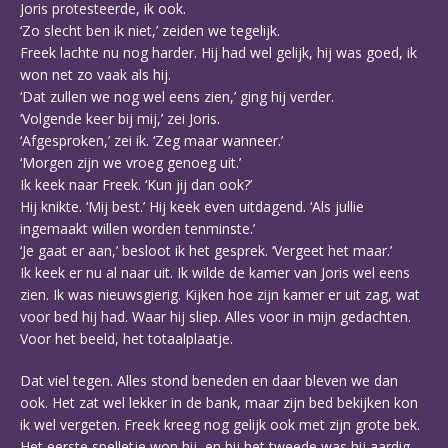
Joris protesteerde, ik ook.
‘Zo slecht ben ik niet,’ zeiden we tegelijk.
Freek lachte nu nog harder. Hij had wel gelijk, hij was goed, ik
won net zo vaak als hij.
‘Dat zullen we nog wel eens zien,’ ging hij verder.
‘Volgende keer bij mij,’ zei Joris.
‘Afgesproken,’ zei ik. ‘Zeg maar wanneer.’
‘Morgen zijn we vroeg genoeg uit.’
Ik keek naar Freek. ‘Kun jij dan ook?’
Hij knikte. ‘Mij best.’ Hij keek even uitdagend. ‘Als jullie
ingemaakt willen worden tenminste.’
‘Je gaat er aan,’ besloot ik het gesprek. ‘Vergeet het maar.’
Ik keek er nu al naar uit. Ik wilde de kamer van Joris wel eens
zien. Ik was nieuwsgierig. Kijken hoe zijn kamer er uit zag, wat
voor bed hij had. Waar hij sliep. Alles voor in mijn gedachten.
Voor het beeld, het totaalplaatje.
Dat viel tegen. Alles stond beneden en daar bleven we dan
ook. Het zat wel lekker in de bank, maar zijn bed bekijken kon
ik wel vergeten. Freek kreeg nog gelijk ook met zijn grote bek.
Het eerste spelletje won hij, en bij het tweede was hij aardig