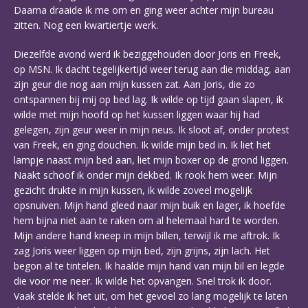
Daarna draaide ik me om en ging weer achter mijn bureau
zitten. Nog een kwartiertje werk.
Diezelfde avond werd ik beziggehouden door Joris en Freek,
op MSN. Ik dacht tegelijkertijd weer terug aan die middag, aan
zijn geur die nog aan mijn kussen zat. Aan Joris, die zo
ontspannen bij mij op bed lag. Ik wilde op tijd gaan slapen, ik
wilde met mijn hoofd op het kussen liggen waar hij had
gelegen, zijn geur weer in mijn neus. Ik sloot af, onder protest
van Freek, en ging douchen. Ik wilde mijn bed in. Ik liet het
lampje naast mijn bed aan, liet mijn boxer op de grond liggen.
Naakt schoof ik onder mijn dekbed. Ik rook hem weer. Mijn
gezicht drukte in mijn kussen, ik wilde zoveel mogelijk
opsnuiven. Mijn hand gleed naar mijn buik en lager, ik hoefde
hem bijna niet aan te raken om al helemaal hard te worden.
Mijn andere hand kneep in mijn billen, terwijl ik me aftrok. Ik
zag Joris weer liggen op mijn bed, zijn grijns, zijn lach. Het
begon al te tintelen. Ik haalde mijn hand van mijn bil en legde
die voor me neer. Ik wilde het opvangen. Snel trok ik door.
Vaak stelde ik het uit, om het gevoel zo lang mogelijk te laten