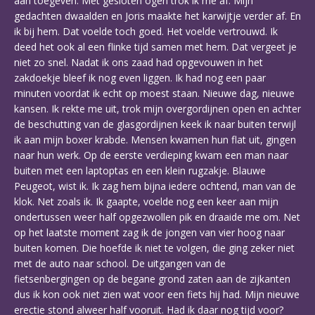
aan toegeven. Met gesloten ogen trok ik me af. Mijn
gedachten dwaalden en Joris maakte het karwijtje verder af. En
ik bij hem. Dat voelde toch goed. Het voelde vertrouwd. Ik
deed het ook al een flinke tijd samen met hem. Dat vergeet je
niet zo snel. Nadat ik ons zaad had opgevouwen in het
zakdoekje bleef ik nog even liggen. Ik had nog een paar
minuten voordat ik echt op moest staan. Nieuwe dag, nieuwe
kansen. Ik rekte me uit, trok mijn overgordijnen open en achter
de beschutting van de glasgordijnen keek ik naar buiten terwijl
ik aan mijn boxer krabde. Mensen kwamen hun flat uit, gingen
naar hun werk. Op de eerste verdieping kwam een man naar
buiten met een laptoptas en een klein rugzakje. Blauwe
Peugeot, wist ik. Ik zag hem bijna iedere ochtend, man van de
klok. Net zoals ik. Ik gaapte, voelde nog een keer aan mijn
ondertussen weer half opgezwollen pik en draaide me om. Net
op het laatste moment zag ik de jongen van vier hoog naar
buiten komen. Die hoefde ik niet te volgen, die ging zeker niet
met de auto naar school. De uitgangen van de
fietsenbergingen op de begane grond zaten aan de zijkanten
dus ik kon ook niet zien wat voor een fiets hij had. Mijn nieuwe
erectie stond alweer half vooruit. Had ik daar nog tijd voor?