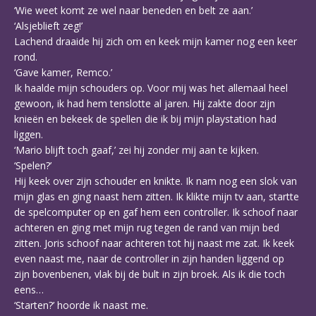
‘Wie weet komt ze wel naar beneden en belt ze aan.’
‘Alsjeblieft zeg!’
Lachend draaide hij zich om en keek mijn kamer nog een keer
rond.
‘Gave kamer, Remco.’
Ik haalde mijn schouders op. Voor mij was het allemaal heel
gewoon, ik had hem tenslotte al jaren. Hij zakte door zijn
knieën en bekeek de spellen die ik bij mijn playstation had
liggen.
‘Mario blijft toch gaaf,’ zei hij zonder mij aan te kijken.
‘Spelen?’
Hij keek over zijn schouder en knikte. Ik nam nog een slok van
mijn glas en ging naast hem zitten. Ik klikte mijn tv aan, startte
de spelcomputer op en gaf hem een controller. Ik schoof naar
achteren en ging met mijn rug tegen de rand van mijn bed
zitten. Joris schoof naar achteren tot hij naast me zat. Ik keek
even naast me, naar de controller in zijn handen liggend op
zijn bovenbenen, vlak bij de bult in zijn broek. Als ik die toch
eens…
‘Starten?’ hoorde ik naast me.