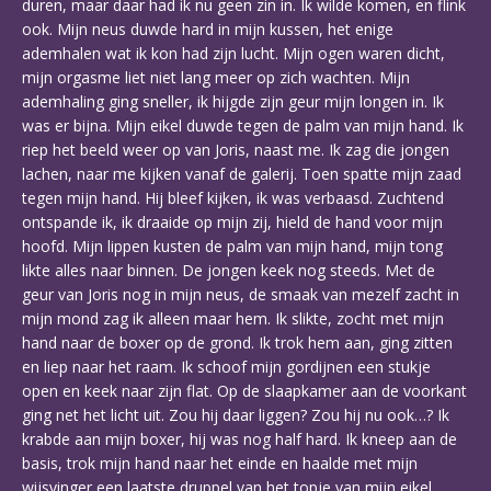
duren, maar daar had ik nu geen zin in. Ik wilde komen, en flink
ook. Mijn neus duwde hard in mijn kussen, het enige
ademhalen wat ik kon had zijn lucht. Mijn ogen waren dicht,
mijn orgasme liet niet lang meer op zich wachten. Mijn
ademhaling ging sneller, ik hijgde zijn geur mijn longen in. Ik
was er bijna. Mijn eikel duwde tegen de palm van mijn hand. Ik
riep het beeld weer op van Joris, naast me. Ik zag die jongen
lachen, naar me kijken vanaf de galerij. Toen spatte mijn zaad
tegen mijn hand. Hij bleef kijken, ik was verbaasd. Zuchtend
ontspande ik, ik draaide op mijn zij, hield de hand voor mijn
hoofd. Mijn lippen kusten de palm van mijn hand, mijn tong
likte alles naar binnen. De jongen keek nog steeds. Met de
geur van Joris nog in mijn neus, de smaak van mezelf zacht in
mijn mond zag ik alleen maar hem. Ik slikte, zocht met mijn
hand naar de boxer op de grond. Ik trok hem aan, ging zitten
en liep naar het raam. Ik schoof mijn gordijnen een stukje
open en keek naar zijn flat. Op de slaapkamer aan de voorkant
ging net het licht uit. Zou hij daar liggen? Zou hij nu ook…? Ik
krabde aan mijn boxer, hij was nog half hard. Ik kneep aan de
basis, trok mijn hand naar het einde en haalde met mijn
wijsvinger een laatste druppel van het topje van mijn eikel.