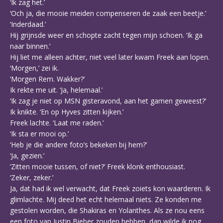
‘Ik zag het.’
‘Och ja, die mooie meiden compenseren de zaak een beetje.’
‘Inderdaad.’
Hij grijnsde weer en schopte zacht tegen mijn schoen. ‘Ik ga
naar binnen.’
Hij liet me alleen achter, niet veel later kwam Freek aan lopen.
‘Morgen,’ zei ik.
‘Morgen Rem. Wakker?’
Ik rekte me uit. ‘Ja, helemaal.’
‘Ik zag je niet op MSN gisteravond, aan het gamen geweest?’
Ik knikte. ‘En op Hyves zitten kijken.’
Freek lachte. ‘Laat me raden.’
‘Ik sta er mooi op.’
‘Heb je die andere foto’s bekeken bij hem?’
‘Ja, gezien.’
‘Zitten mooie tussen, of niet?’ Freek klonk enthousiast.
‘Zeker, zeker.’
Ja, dat had ik wel verwacht, dat Freek zoiets kon waarderen. Ik
glimlachte. Mij deed het echt helemaal niets. Ze konden me
gestolen worden, die Shakiras en Yolanthes. Als ze nou eens
een foto van Justin Bieber zouden hebben, dan wilde ik nog