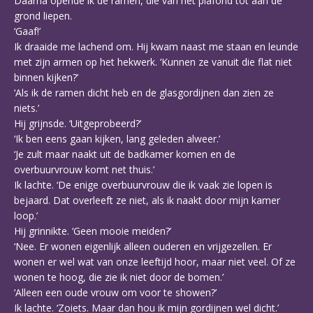
Daarna opende ik de ramen, die van het plafond tot aan de
grond liepen.
‘Gaaf!’
Ik draaide me lachend om. Hij kwam naast me staan en leunde
met zijn armen op het hekwerk. ‘Kunnen ze vanuit die flat niet
binnen kijken?’
‘Als ik de ramen dicht heb en de glasgordijnen dan zien ze
niets.’
Hij grijnsde. ‘Uitgeprobeerd?’
‘Ik ben eens gaan kijken, lang geleden alweer.’
‘Je zult maar naakt uit de badkamer komen en de
overbuurvrouw komt net thuis.’
Ik lachte. ‘De enige overbuurvrouw die ik vaak zie lopen is
bejaard. Dat overleeft ze niet, als ik naakt door mijn kamer
loop.’
Hij grinnikte. ‘Geen mooie meiden?’
‘Nee. Er wonen eigenlijk alleen ouderen en vrijgezellen. Er
wonen er wel wat van onze leeftijd hoor, maar niet veel. Of ze
wonen te hoog, die zie ik niet door de bomen.’
‘Alleen een oude vrouw om voor te showen?’
Ik lachte. ‘Zoiets. Maar dan hou ik mijn gordijnen wel dicht.’