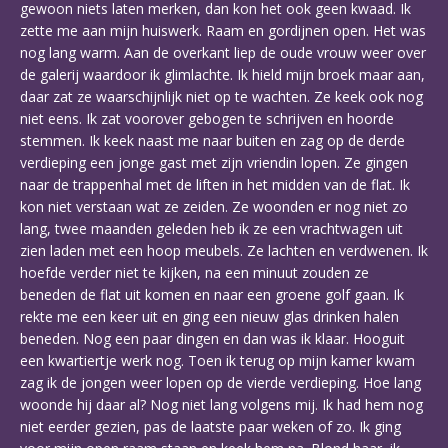
gewoon niets laten merken, dan kon het ook geen kwaad. Ik
zette me aan mijn huiswerk. Raam en gordijnen open. Het was
nog lang warm. Aan de overkant liep de oude vrouw weer over
de galerij waardoor ik glimlachte. Ik hield mijn broek maar aan,
daar zat ze waarschijnlijk niet op te wachten. Ze keek ook nog
niet eens. Ik zat voorover gebogen te schrijven en hoorde
stemmen. Ik keek naast me naar buiten en zag op de derde
verdieping een jonge gast met zijn vriendin lopen. Ze gingen
naar de trappenhal met de liften in het midden van de flat. Ik
kon niet verstaan wat ze zeiden. Ze woonden er nog niet zo
lang, twee maanden geleden heb ik ze een vrachtwagen uit
zien laden met een hoop meubels. Ze lachten en verdwenen. Ik
hoefde verder niet te kijken, na een minuut zouden ze
beneden de flat uit komen en naar een groene golf gaan. Ik
rekte me een keer uit en ging een nieuw glas drinken halen
beneden. Nog een paar dingen en dan was ik klaar. Hooguit
een kwartiertje werk nog. Toen ik terug op mijn kamer kwam
zag ik de jongen weer lopen op de vierde verdieping. Hoe lang
woonde hij daar al? Nog niet lang volgens mij. Ik had hem nog
niet eerder gezien, pas de laatste paar weken of zo. Ik ging