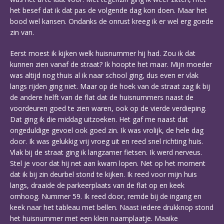
het besef dat ik dat pas de volgende dag kon doen. Maar het
bood wel kansen. Ondanks de onrust kreeg ik er wel erg goede
zin van.
Eerst moest ik kijken welk huisnummer hij had. Zou ik dat
kunnen zien vanaf de straat? Ik hoopte het maar. Mijn moeder
was altijd nog thuis al ik naar school ging, dus even er vlak
langs rijden ging niet. Maar op de hoek van de straat zag ik bij
de andere helft van de flat dat de huisnummers naast de
voordeuren goed te zien waren, ook op de vierde verdieping.
Dat ging ik die middag uitzoeken. Het gaf me naast dat
ongeduldige gevoel ook goed zin. Ik was vrolijk, de hele dag
door. Ik was gelukkig vrij vroeg uit en reed snel richting huis.
Vlak bij de straat ging ik langzamer fietsen. Ik werd nerveus.
Stel je voor dat hij net aan kwam lopen. Net op het moment
dat ik bij zin deurbel stond te kijken. Ik reed voor mijn huis
langs, draaide de parkeerplaats van de flat op en keek
omhoog. Nummer 59. Ik reed door, remde bij de ingang en
keek naar het tableau met bellen. Naast iedere drukknop stond
het huisnummer met een klein naamplaatje. Maaike