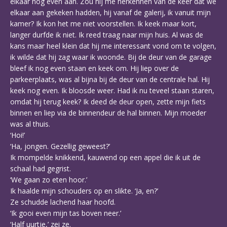
elkaar nog even aan. Zou hij me herkennen van de keer dat we
elkaar aan gekeken hadden, hij vanaf de galerij, ik vanuit mijn
kamer? Ik kon het me niet voorstellen. Ik keek maar kort,
langer durfde ik niet. Ik reed traag naar mijn huis. Al was de
kans maar heel klein dat hij me interessant vond om te volgen,
ik wilde dat hij zag waar ik woonde. Bij de deur van de garage
bleef ik nog even staan en keek om. Hij liep over de
parkeerplaats, was al bijna bij de deur van de centrale hal. Hij
keek nog even. Ik bloosde weer. Had ik nu teveel staan staren,
omdat hij terug keek? Ik deed de deur open, zette mijn fiets
binnen en liep via de binnendeur de hal binnen. Mijn moeder
was al thuis.
‘Hoi!’
‘Ha, jongen. Gezellig geweest?’
Ik mompelde knikkend, kauwend op een appel die ik uit de
schaal had gegrist.
‘We gaan zo eten hoor.’
Ik haalde mijn schouders op en slikte. ‘Ja, en?’
Ze schudde lachend haar hoofd.
‘Ik gooi even mijn tas boven neer.’
‘Half uurtje,’ zei ze.