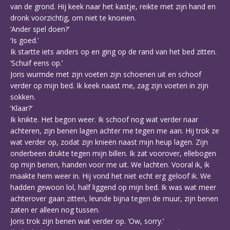
van de grond. Hij keek naar het kastje, reikte met zijn hand en
dronk voorzichtig, om niet te knoeien.
‘Ander spel doen?’
‘Is goed.’
Ik startte iets anders op en ging op de rand van het bed zitten.
‘Schuif eens op.’
Joris wurmde met zijn voeten zijn schoenen uit en schoof
verder op mijn bed. Ik keek naast me, zag zijn voeten in zijn
sokken.
‘Klaar?’
Ik knikte. Het begon weer. Ik schoof nog wat verder naar
achteren, zijn benen lagen achter me tegen me aan. Hij trok ze
wat verder op, zodat zijn knieën naast mijn heup lagen. Zijn
onderbeen drukte tegen mijn billen. Ik zat voorover, ellebogen
op mijn benen, handen voor me uit. We lachten. Vooral ik, ik
maakte hem weer in. Hij vond het niet echt erg geloof ik. We
hadden gewoon lol, half liggend op mijn bed. Ik was wat meer
achterover gaan zitten, leunde bijna tegen de muur, zijn benen
zaten er alleen nog tussen.
Joris trok zijn benen wat verder op. ‘Ow, sorry.’