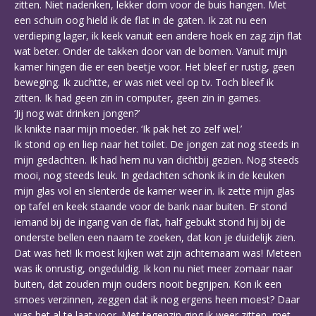
zitten. Niet nadenken, lekker dom voor de buis hangen. Met
een schuin oog hield ik de flat in de gaten. Ik zat nu een
verdieping lager, ik keek vanuit een andere hoek en zag zijn flat
wat beter. Onder de takken door van de bomen. Vanuit mijn
kamer hingen die er een beetje voor. Het bleef er rustig, geen
beweging. Ik zuchtte, er was niet veel op tv. Toch bleef ik
zitten. Ik had geen zin in computer, geen zin in games.
‘Jij nog wat drinken jongen?’
Ik knikte naar mijn moeder. ‘Ik pak het zo zelf wel.’
Ik stond op en liep naar het toilet. De jongen zat nog steeds in
mijn gedachten. Ik had hem nu van dichtbij gezien. Nog steeds
mooi, nog steeds leuk. In gedachten schonk ik in de keuken
mijn glas vol en slenterde de kamer weer in. Ik zette mijn glas
op tafel en keek staande voor de bank naar buiten. Er stond
iemand bij de ingang van de flat, half gebukt stond hij bij de
onderste bellen een naam te zoeken, dat kon je duidelijk zien.
Dat was het! Ik moest kijken wat zijn achternaam was! Meteen
was ik onrustig, ongeduldig. Ik kon nu niet meer zomaar naar
buiten, dat zouden mijn ouders nooit begrijpen. Kon ik een
smoes verzinnen, zeggen dat ik nog ergens heen moest? Daar
was het al te laat voor. Met tegenzin ging ik weer zitten, met