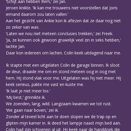
‘Schijt aan hebben Rem,’ zei Jan.
Jeroen knikte. ‘Ik kan me trouwens niet voorstellen dat Joris
iemand daarom zou laten vallen.’
Aan het gezicht van Ankie kon ik aflezen dat ze daar nog niet
zo zeker van was.
‘Laten we nou niet meteen conclusies trekken,’ zei Freek.
‘Ja, ze kunnen ook gewoon gruwelijk veel zin in seks hebben,’
lachte Jan.
Daar kon iedereen om lachen. Colin keek uitdagend naar me.
Ik stapte met een uitgelaten Colin de garage binnen. Ik sloot
de deur, draaide me om en stond meteen oog in oog met
hem. Hij stond vlak voor me. Uitgelaten was hij niet meer. Hij
keek serieus, pakte me vast en kuste me.
‘Ik laat je niet meer los.’
‘Mij best,’ grinnikte ik.
We zoenden, lang, wild. Langzaam kwamen we tot rust.
‘We gaan naar boven,’ zei ik.
Zonder al teveel licht aan te doen slopen we de trap op en
glipten mijn kamer in. Ik deed het lampje naast mijn bed aan.
Colin had zijn schoenen al uit. Hij keek naar de handdoek die