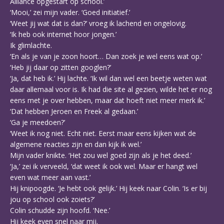
Alliance opgestart op school.’
‘Mooi,’ zei mijn vader. ‘Goed initiatief.’
‘Weet jij wat dat is dan?’ vroeg ik lachend en ongelovig.
‘Ik heb ook internet hoor jongen.’
Ik glimlachte.
‘En als je van je zoon hoort… Dan zoek je wel eens wat op.’
‘Heb jij daar op zitten googlen?’
‘Ja, dat heb ik.’ Hij lachte. ‘Ik wil dan wel een beetje weten wat
daar allemaal voor is. Ik had die site al gezien, wilde het er nog
eens met je over hebben, maar dat hoeft niet meer merk ik.’
‘Dat hebben Jeroen en Freek al gedaan.’
‘Ga je meedoen?’
‘Weet ik nog niet. Echt niet. Eerst maar eens kijken wat de
algemene reacties zijn en dan kijk ik wel.’
Mijn vader knikte. ‘Het zou wel goed zijn als je het deed.’
‘Ja,’ zei ik verveeld, ‘dat weet ik ook wel. Maar er hangt wel
even wat meer aan vast.’
Hij knipoogde. ‘Je hebt ook gelijk.’ Hij keek naar Colin. ‘Is er bij
jou op school ook zoiets?’
Colin schudde zijn hoofd. ‘Nee.’
Hij keek even snel naar mij.