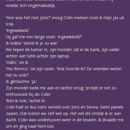
voelde zich ongemakkelijk.
‘Hoe was het met Joris?’ vroeg Colin meteen toen ik mijn jas uit
trok.
‘Ingewikkeld.’
Hij gaf me een lange zoen. ‘Ingewikkeld?’
Ik knikte. ‘Vertel ik je zo wel.’
We liepen de kamer in, zijn moeder zat in de bank, zijn vader
achter aan tafel achter zijn laptop.
‘Hallo,’ zei ik.
‘Hoi Remco,’ zei zijn vader. ‘Wat hoorde ik? De vrienden weten
het nu ook?’
Ik glimlachte. ‘Ja.’
Zijn moeder keek me aan en lachte terug. ‘Je kijkt er net zo
enthousiast bij als Colin.’
‘Ben ik ook,’ lachte ik.
Colin had ze dus niets verteld over Joris en Senna. Geen paniek
zaaien. Dat losten we zelf wel op. Het viel stil omdat ik er aan
dacht. Colin was ondertussen weer in de keuken. Ik draaide me
om en ging naar hem toe.