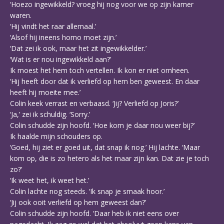
‘Hoezo ingewikkeld? vroeg hij nog voor we op zijn kamer
waren.
‘Hij vindt het raar allemaal.’
‘Alsof hij ineens homo moet zijn.’
‘Dat zei ik ook, maar het zit ingewikkelder.’
‘Wat is er nou ingewikkeld aan?’
Ik moest het hem toch vertellen. Ik kon er niet omheen.
‘Hij heeft door dat ik verliefd op hem ben geweest. En daar
heeft hij moeite mee.’
Colin keek verrast en verbaasd. ‘Jij? Verliefd op Joris?’
‘Ja,’ zei ik schuldig. ‘Sorry.’
Colin schudde zijn hoofd. ‘Hoe kom je daar nou weer bij?’
Ik haalde mijn schouders op.
‘Goed, hij ziet er goed uit, dat snap ik nog.’ Hij lachte. ‘Maar
kom op, die is zo hetero als het maar zijn kan. Dat zie je toch
zo?’
‘Ik weet het, ik weet het.’
Colin lachte nog steeds. ‘Ik snap je smaak hoor.’
‘Jij ook ooit verliefd op hem geweest dan?’
Colin schudde zijn hoofd. ‘Daar heb ik niet eens over