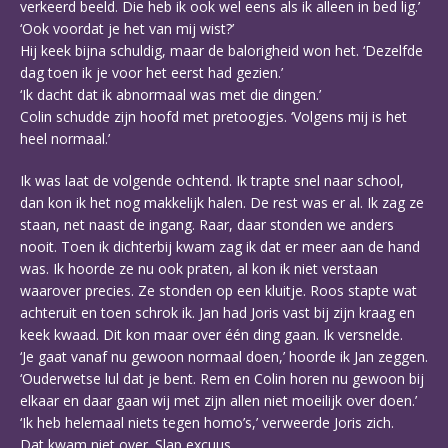
verkeerd beeld. Die heb ik ook wel eens als ik alleen in bed lig.’
‘Ook voordat je het van mij wist?’
Hij keek bijna schuldig, maar de balorigheid won het. ‘Dezelfde
dag toen ik je voor het eerst had gezien.’
‘Ik dacht dat ik abnormaal was met die dingen.’
Colin schudde zijn hoofd met pretoogjes. ‘Volgens mij is het
heel normaal.’
Ik was laat de volgende ochtend. Ik trapte snel naar school,
dan kon ik het nog makkelijk halen. De rest was er al. Ik zag ze
staan, net naast de ingang. Raar, daar stonden we anders
nooit. Toen ik dichterbij kwam zag ik dat er meer aan de hand
was. Ik hoorde ze nu ook praten, al kon ik niet verstaan
waarover precies. Ze stonden op een kluitje. Roos stapte wat
achteruit en toen schrok ik. Jan had Joris vast bij zijn kraag en
keek kwaad. Dit kon maar over één ding gaan. Ik versnelde.
‘Je gaat vanaf nu gewoon normaal doen,’ hoorde ik Jan zeggen.
‘Ouderwetse lul dat je bent. Rem en Colin horen nu gewoon bij
elkaar en daar gaan wij met zijn allen niet moeilijk over doen.’
‘Ik heb helemaal niets tegen homo’s,’ verweerde Joris zich.
Dat kwam niet over. Slap excuus.