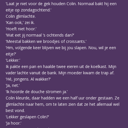
‘Laat je niet voor de gek houden Colin. Normaal bakt hij een
eitje op zondagochtend.’
Colin glimlachte.
‘Kan ook,’ zei ik.
‘Hoeft niet hoor.’
‘Wat eet jij normaal ’s ochtends dan?’
‘Meestal bakken we broodjes of croissants.’
‘Hm, volgende keer blijven we bij jou slapen. Nou, wil je een
eitje?’
‘Lekker.’
Ik pakte een pan en haalde twee eieren uit de koelkast. Mijn
vader lachte vanuit de bank. Mijn moeder kwam de trap af.
‘Hé, jongens. Al wakker?’
‘Ja, net.’
‘Ik hoorde de douche stromen ja.’
Colin kleurde, daar hadden we een half uur onder gestaan. Ze
glimlachte naar hem, om te laten zien dat ze het allemaal wel
best vond.
‘Lekker geslapen Colin?’
‘Ja hoor.’