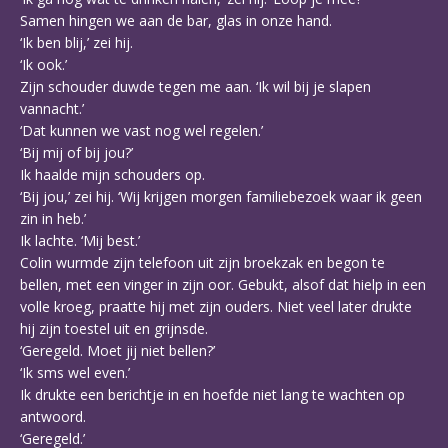
Samen hingen we aan de bar, glas in onze hand.
‘Ik ben blij,’ zei hij.
‘Ik ook.’
Zijn schouder duwde tegen me aan. ‘Ik wil bij je slapen
vannacht.’
‘Dat kunnen we vast nog wel regelen.’
‘Bij mij of bij jou?’
Ik haalde mijn schouders op.
‘Bij jou,’ zei hij. ‘Wij krijgen morgen familiebezoek waar ik geen
zin in heb.’
Ik lachte. ‘Mij best.’
Colin wurmde zijn telefoon uit zijn broekzak en begon te
bellen, met een vinger in zijn oor. Gebukt, alsof dat hielp in een
volle kroeg, praatte hij met zijn ouders. Niet veel later drukte
hij zijn toestel uit en grijnsde.
‘Geregeld. Moet jij niet bellen?’
‘Ik sms wel even.’
Ik drukte een berichtje in en hoefde niet lang te wachten op
antwoord.
‘Geregeld.’