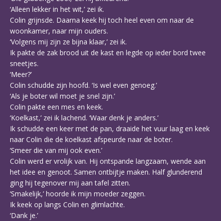
‘Alleen lekker in het wit,’ zei ik.
Colin grijnsde. Daarna keek hij toch heel even om naar de
woonkamer, naar mijn ouders.
‘Volgens mij zijn ze bijna klaar,’ zei ik.
Ik pakte de zak brood uit de kast en legde op ieder bord twee
sneetjes.
‘Meer?’
Colin schudde zijn hoofd. ‘Is wel even genoeg.’
‘Als je boter wil moet je snel zijn.’
Colin pakte een mes en keek.
‘Koelkast,’ zei ik lachend. ‘Waar denk je anders.’
Ik schudde een keer met de pan, draaide het vuur laag en keek
naar Colin die de koelkast afspeurde naar de boter.
‘Smeer die van mij ook even.’
Colin werd er vrolijk van. Hij ontspande langzaam, wende aan
het idee en genoot. Samen ontbijtje maken. Half glunderend
ging hij tegenover mij aan tafel zitten.
‘Smakelijk,’ hoorde ik mijn moeder zeggen.
Ik keek op langs Colin en glimlachte.
‘Dank je.’