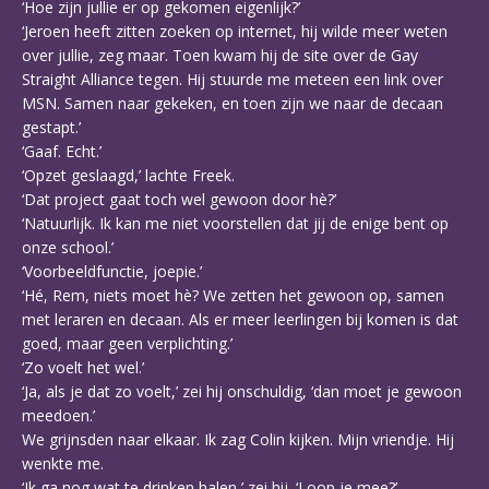
‘Hoe zijn jullie er op gekomen eigenlijk?’
‘Jeroen heeft zitten zoeken op internet, hij wilde meer weten
over jullie, zeg maar. Toen kwam hij de site over de Gay
Straight Alliance tegen. Hij stuurde me meteen een link over
MSN. Samen naar gekeken, en toen zijn we naar de decaan
gestapt.’
‘Gaaf. Echt.’
‘Opzet geslaagd,’ lachte Freek.
‘Dat project gaat toch wel gewoon door hè?’
‘Natuurlijk. Ik kan me niet voorstellen dat jij de enige bent op
onze school.’
‘Voorbeeldfunctie, joepie.’
‘Hé, Rem, niets moet hè? We zetten het gewoon op, samen
met leraren en decaan. Als er meer leerlingen bij komen is dat
goed, maar geen verplichting.’
‘Zo voelt het wel.’
‘Ja, als je dat zo voelt,’ zei hij onschuldig, ‘dan moet je gewoon
meedoen.’
We grijnsden naar elkaar. Ik zag Colin kijken. Mijn vriendje. Hij
wenkte me.
‘Ik ga nog wat te drinken halen,’ zei hij. ‘Loop je mee?’