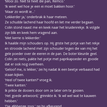
‘Mooi zo. Niet te heet die pan, Remco.’
‘Ik weet wel hoe je een ei moet bakken hoor.’
‘Maar zo wordt ie…’
‘Lekkerder ja,’ onderbrak ik haar meteen.
Ze schudde lachend haar hoofd en liet me verder begaan.
Colin stond naast me en keek naar het kruidenrekje. Ik volgde
zijn blik en keek hem vragend aan.
‘Met kerrie is lekkerder.’
Ik haalde mijn schouders op. Hij griste het potje van het rekje
en strooide lachend met zijn schouder tegen die van mij het
gele poeder over de eieren in de pan. De boter kleurde geel.
Colin zei niets, pakte het potje met paprikapoeder en gooide
dat er ook nog overheen.
‘Geloof me, is lekker,’ zei hij nadat ik een beetje verbaasd had
staan kijken.
‘Heel of twee kanten?’ vroeg ik.
‘Twee kanten.’
Ik prikte de dooiers door om ze later om te gooien.
‘Het goede antwoord,’ grinnikte ik. ‘Ik wil wel wat te kauwen
hebben.’
‘Die glibberige zooi,’ zei hij afkeurend.