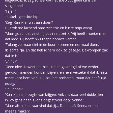
nagedacht. Ik zag zo wel dat het absoluut geen kans van
slagen had.’
‘Tsja…’
‘Sukkel,’ grinnikte hij.
‘Zeg! Kan ik er wat aan doen?’
Hij trok me lachend naar zich toe en kuste mijn wang.
‘Maar goed, dat vindt hij dus raar,’ zei ik. ‘Hij heeft moeite met
dat idee. Hij heeft niks tegen homo’s verder.’
‘Zolang ze maar niet in de buurt komen en normaal doen.’
Ik lachte. ‘Ja. En dat heb ik hem ook zo gezegd. Bekrompen zak
dat ie is.’
‘En nu?’
‘Geen idee. Ik weet het niet. Ik heb gevraagd of we verder
gewoon vrienden konden blijven, en hem verzekerd dat ik niets
meer voor hem voel. Hij zou het proberen, maar dat heeft tijd
nodig.’
‘En Senna?’
‘Kan ik geen hoogte van krijgen. Ankie is daar veel duidelijker
in, volgens haar is Joris opgestookt door Senna.’
‘Maar als hij het raar vind dat jij… Dan heeft Senna er niets
mee te maken.’