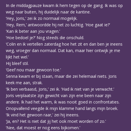
In de middagpauze kwam ik hem tegen op de gang. Ik was op
weg naar buiten, hij duidelijk naar de kantine.
‘Hey, Joris,’ zei ik zo normaal mogelijk.
‘Hey, Rem,’ antwoordde hij net zo luchtig. ‘Hoe gaat ie?’
‘Kan ik beter aan jou vragen.’
‘Hoe bedoel je?’ Nog steeds die onschuld.
‘Colin en ik vertellen zaterdag hoe het zit en dan ben je ineens
weg, vroeger dan normaal. Dat kan, maar hier ontwijk je me
lijkt het wel.’
Hij bleef stil.
‘Geef nou maar gewoon toe.’
Senna kwam er bij staan, maar die zei helemaal niets. Joris
keek me aan, strak.
‘Ik ben verbaasd, Joris,’ zei ik. ‘Had ik niet van je verwacht.’
Joris verplaatste zijn gewicht van zijn ene been naar zijn
andere. Ik had het warm, ik was nooit goed in confrontaties.
Onopvallend veegde ik mijn klamme hand langs mijn broek.
‘Ik vind het gewoon raar,’ zei hij ineens.
‘Ja, en? Het is niet dat jij het ook moet worden of zo.’
‘Nee, dat moest er nog eens bijkomen.’