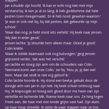
stappen.’
Jan schudde zijn hoofd. ‘Ik kan er echt nog niet met mijn
verstand bij. Ik ken je al zo lang, ik heb goddomme dat hele
pesten toen meegemaakt. En ik heb nooit geweten waarom.’
‘Je was er ook niet bij, bij dat pesten, dat gebeurde op mijn
school.’
‘Maar dan nog. Je hebt nooit iets verteld.’ Hij keek naar Jeroen.
‘Mij dan in ieder geval.’
Jeroen lachte. ‘Jij steunde hem alleen maar. Deed je goed.’
Colin knikte.
‘Maar ik stelde daarnaast ook nog kutvragen,’ ging Jeroen
grijnzend verder, ‘dat was het verschil.’
Jan lachte en sloeg zijn arm om de schouders van Colin.
‘Niemand komt aan onze Colin,’ zei hij. ‘Nou ja, jij dan wel
Rem. Maar dat vindt ie niet erg geloof ik.’
Colin lachte hoorde ik. Hij stond een beetje gebukt door de
stevige arm van Jan in zijn nek. Hij keek schuin omhoog naar
mij. Ik knipoogde en kreeg een gloed door me heen van zijn
verliefde en lachende blik. Rianne keek naar ons. Ze hing tegen
Freek aan, die haar met een brede grijns vast had. Zijn duim
op haar heup streelde. Ik zette de paar stappen naar ze toe.