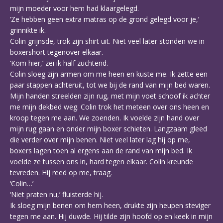
mijn moeder voor hem had klaargelegd.
‘Ze hebben geen extra matras op de grond gelegd voor je,’
grinnikte ik.
Colin grijnsde, trok zijn shirt uit. Niet veel later stonden we in
boxershort tegenover elkaar.
‘Kom hier,’ zei ik half zuchtend.
Colin sloeg zijn armen om me heen en kuste me. Ik zette een
paar stappen achteruit, tot we bij de rand van mijn bed waren.
Mijn handen streelden zijn rug, met mijn voet schoof ik achter
me mijn dekbed weg. Colin trok het meteen over ons heen en
kroop tegen me aan. We zoenden. Ik voelde zijn hand over
mijn rug gaan en onder mijn boxer schieten. Langzaam gleed
die verder over mijn benen. Niet veel later lag hij op me,
boxers lagen toen al ergens aan de rand van mijn bed. Ik
voelde ze tussen ons in, hard tegen elkaar. Colin kreunde
tevreden. Hij reed op me, traag.
‘Colin…’
‘Niet praten nu,’ fluisterde hij.
Ik sloeg mijn benen om hem heen, drukte zijn heupen steviger
tegen me aan. Hij duwde. Hij tilde zijn hoofd op en keek in mijn