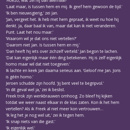
‘Hoezo, wat zei hij dan allemaal?’
‘Laat maar, is tussen hem en mij. Ik geef hem gewoon de tijd.’
‘Ik ben nieuwsgierig,’ zei Jan.
‘Jan, vergeet het. Ik heb met hem gepraat, ik weet nu hoe hij
denkt. Ja, daar baal ik van, maar dat kan ik niet veranderen.
Punt. Laat het nou maar.’
‘Waarom wil je dat ons niet vertellen?’
‘Daarom niet Jan. Is tussen hem en mij.’
‘Dan heeft hij iets over zichzelf verteld.’ Jan begon te lachen.
‘Dat kan eigenlijk maar één ding betekenen. Hij is zelf eigenlijk
homo maar wil dat niet toegeven.’
Ik lachte en keek Jan daarna serieus aan. ‘Geloof me Jan. Joris
is géén homo.’
Jeroen schudde zijn hoofd. ‘Jij bent veel te begripvol.’
‘In dit geval wel ja,’ zei ik beslist.
Freek trok zijn wenkbrauwen omhoog. Zo bleef hij kijken
totdat we weer naast elkaar in de klas zaten. Kon ik het hem
vertellen? Als ik Freek al niet meer kon vertrouwen…
‘Ik leg het je nog wel uit,’ zei ik tegen hem.
‘Ik snap niets van die gast.’
‘Ik eigenlijk wel.’