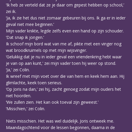
‘Ik heb ze verteld dat ze je daar om gepest hebben op school,’
zei ik.
‘Ja, ik zie het dus niet zomaar gebeuren bij ons. Ik ga er in ieder
geval niet mee beginnen.’
Mijn vader knikte, legde zelfs even een hand op zijn schouder.
‘Dat snap ik jongen.’
Ik schoof mijn bord wat van me af, pikte met een vinger nog
wat broodkruimels op met mijn wijsvinger.
‘Gelukkig dat je nu in ieder geval een vriendenkring hebt waar
je van op aan kunt,’ zei mijn vader toen hij weer op stond.
‘Ja,’ zei Colin.
Ik wreef met mijn voet over die van hem en keek hem aan. Hij
glimlachte, keek toen serieus.
‘Op Joris na dan,’ zei hij, zacht genoeg zodat mijn ouders het
niet hoorden.
‘We zullen zien. Het kan ook toeval zijn geweest.’
‘Misschien,’ zei Colin.
Niets misschien. Het was wel duidelijk. Joris ontweek me.
Maandagochtend voor de lessen begonnen, daarna in de