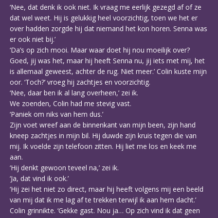
‘Nee, dat denk ik ook niet. Ik vraag me eerlijk gezegd af of ze
dat wel weet. Hij is gelukkig heel voorzichtig, toen we het er
over hadden zorgde hij dat niemand het kon horen. Senna was
er ook niet bij.’
‘Da’s op zich mooi. Maar waar doet hij nou moeilijk over?
Goed, jij was het, maar hij heeft Senna nu, jij iets met mij, het
is allemaal geweest, achter de rug. Niet meer.’ Colin kuste mijn
oor. ‘Toch?’ vroeg hij zachtjes en voorzichtig.
‘Nee, daar ben ik al lang overheen,’ zei ik.
We zoenden, Colin had me stevig vast.
‘Paniek om niks van hem dus.’
Zijn voet wreef aan de binnenkant van mijn been, zijn hand
kneep zachtjes in mijn bil. Hij duwde zijn kruis tegen die van
mij. Ik voelde zijn telefoon zitten. Hij liet me los en keek me
aan.
‘Hij denkt gewoon teveel na,’ zei ik.
‘Ja, dat vind ik ook.’
‘Hij zei het niet zo direct, maar hij heeft volgens mij een beeld
van mij dat ik me lag af te trekken terwijl ik aan hem dacht.’
Colin grinnikte. ‘Gekke gast. Nou ja… Op zich vind ik dat geen