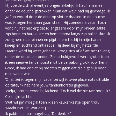
Hij voelde zich al eventjes ongemakkelijk. Ik had hem mee
onder de douche getrokken. “Kan dat wel,” had hij gevraagd. Ik
gaf antwoord door de deur op slot te draaien. In de douche
was ik tegen hem aan gaan staan. Hij zoende nerveus. Toch
vond hij het niet erg dat ik langzaam door mijn knieën zakte,
zijn borst en buik kuste en hem daarna langs zijn ballen likte. Ik
zoog hem naar binnen en pijpte hem tot hij in mijn haren
kneep en zuchtend ontlaadde. Hij deed bij mij hetzelfde.
Daarna werd hij weer gehaast. Vroeg zich af of we niet te lang
onder de douche stonden. Zijn schuldgevoel werd groter toen
ik een nieuwe tandenborstel uit de verpakking trok voor hem.
Goed, ik had er niet bij moeten zeggen dat die eigenlijk voor
mijn vader was.
‘O ja,’ zei ik tegen mijn vader terwijl ik twee placemats uitrolde
op tafel, ‘ik heb hem jouw tandenborstel gegeven.’
‘Welja,’ protesteerde hij lachend. ‘Toch wel die nieuwe hoop ik?’
Colin glimlachte.
‘Wat wil jij?’ vroeg ik toen ik een keukenkastje open trok.
‘Maakt niet uit. Wat eet jij?’
Ik pakte een pak hagelslag. ‘Dit denk ik.’