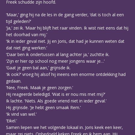
Freek schudde zijn hoofd.
‘Maar,’ ging hij na de les in de gang verder, ‘dat is toch al een
tijd geleden?’
‘Ja,’ zei ik. ‘Maar hij blijft het raar vinden. Ik wist niet eens dat hij
het doorhad van mij.’
‘Ik in ieder geval niet. Jij en Joris, dat had je kunnen weten dat
dat niet ging werken.’
‘Daar ben ik ondertussen al lang achter ja,’ zuchtte ik.
‘Zijn er hier op school nog meer jongens waar je…’
‘Gaat je geen bal aan,’ grijnsde ik.
‘Ik ook?’ vroeg hij alsof hij ineens een enorme ontdekking had
gedaan.
‘Nee, Freek. Maak je geen zorgen.’
Hij reageerde beledigd. ‘Wat is er nou mis met mij?’
Ik lachte. ‘Niets. Als goede vriend niet in ieder geval.’
Hij grijnsde. ‘Je hebt geen smaak Rem.’
‘Ik vind van wel.’
‘Eikel.’
Samen liepen we het volgende lokaal in. Joris keek een keer,
maar zei niets. Onbedoeld keken Freek en ik hem aan. Hij