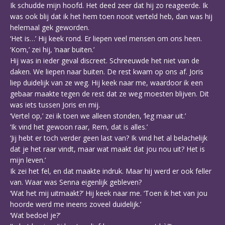
Ik schudde mijn hoofd. Het deed zeer dat hij zo reageerde. Ik
was ook blij dat ik het hem toen nooit verteld heb, dan was hij
helemaal gek geworden.
‘Het is…’ Hij keek rond. Er liepen veel mensen om ons heen.
‘Kom,’ zei hij, ‘naar buiten.’
Hij was in ieder geval discreet. Schreeuwde het niet van de
daken. We liepen naar buiten. De rest kwam op ons af. Joris
liep duidelijk van ze weg. Hij keek naar me, waardoor ik een
gebaar maakte tegen de rest dat ze weg moesten blijven. Dit
was iets tussen Joris en mij.
‘Vertel op,’ zei ik toen we alleen stonden, ‘leg maar uit.’
‘Ik vind het gewoon raar, Rem, dat is alles.’
‘Jij hebt er toch verder geen last van? Ik vind het al belachelijk
dat je het raar vindt, maar wat maakt dat jou nou uit? Het is
mijn leven.’
Ik zei het fel, en dat maakte indruk. Maar hij werd er ook feller
van. Waar was Senna eigenlijk gebleven?
‘Wat het mij uitmaakt?’ Hij keek naar me. ‘Toen ik het van jou
hoorde werd me ineens zoveel duidelijk.’
‘Wat bedoel je?’