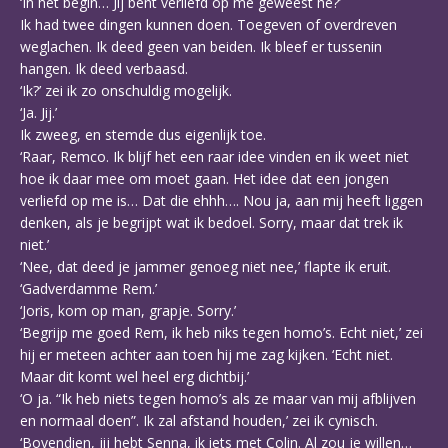
‘In het begin… Jij bent verliefd op me geweest hè?’
Ik had twee dingen kunnen doen. Toegeven of overdreven
weglachen. Ik deed geen van beiden. Ik bleef er tussenin
hangen. Ik deed verbaasd.
‘Ik?’ zei ik zo onschuldig mogelijk.
‘Ja. Jij.’
Ik zweeg, en stemde dus eigenlijk toe.
‘Raar, Remco. Ik blijf het een raar idee vinden en ik weet niet
hoe ik daar mee om moet gaan. Het idee dat een jongen
verliefd op me is… Dat die ehhh…. Nou ja, aan mij heeft liggen
denken, als je begrijpt wat ik bedoel. Sorry, maar dat trek ik
niet.’
‘Nee, dat deed je jammer genoeg niet nee,’ flapte ik eruit.
‘Gadverdamme Rem.’
‘Joris, kom op man, grapje. Sorry.’
‘Begrijp me goed Rem, ik heb niks tegen homo’s. Echt niet,’ zei
hij er meteen achter aan toen hij me zag kijken. ‘Echt niet.
Maar dit komt wel heel erg dichtbij.’
‘O ja. “Ik heb niets tegen homo’s als ze maar van mij afblijven
en normaal doen”. Ik zal afstand houden,’ zei ik cynisch.
‘Bovendien, jij hebt Senna, ik iets met Colin. Al zou je willen…