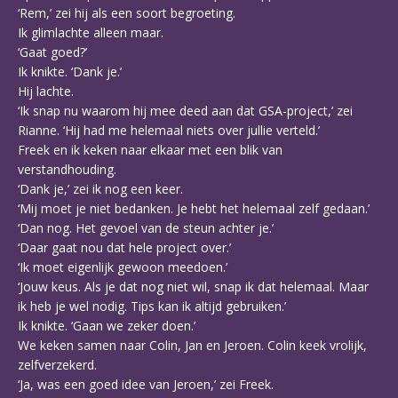
‘Rem,’ zei hij als een soort begroeting.
Ik glimlachte alleen maar.
‘Gaat goed?’
Ik knikte. ‘Dank je.’
Hij lachte.
‘Ik snap nu waarom hij mee deed aan dat GSA-project,’ zei
Rianne. ‘Hij had me helemaal niets over jullie verteld.’
Freek en ik keken naar elkaar met een blik van
verstandhouding.
‘Dank je,’ zei ik nog een keer.
‘Mij moet je niet bedanken. Je hebt het helemaal zelf gedaan.’
‘Dan nog. Het gevoel van de steun achter je.’
‘Daar gaat nou dat hele project over.’
‘Ik moet eigenlijk gewoon meedoen.’
‘Jouw keus. Als je dat nog niet wil, snap ik dat helemaal. Maar
ik heb je wel nodig. Tips kan ik altijd gebruiken.’
Ik knikte. ‘Gaan we zeker doen.’
We keken samen naar Colin, Jan en Jeroen. Colin keek vrolijk,
zelfverzekerd.
‘Ja, was een goed idee van Jeroen,’ zei Freek.