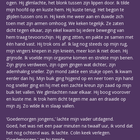
ogen. Hij glimlachte, het blonk tussen zijn lippen door. Ik tilde
mijn hoofd op en kuste hem. Hij kuste terug. Het begon te
glijden tussen ons in. Hij keek me weer aan en duwde zich
toen met zijn armen omhoog. We keken tegelijk. Ze zaten
dicht tegen elkaar, zijn eikel kwam bij iedere beweging van
hem traag tevoorschijn. Hij ging zitten, en pakte ze samen met
één hand vast. Hij trok ons af. Ik lag nog steeds op mijn rug,
mijn vingers knepen in zijn knieën, meer kon ik niet doen. Hij
grijnsde. Ik voelde mijn orgasme komen en strekte mijn benen.
Zijn grijns verdween, zijn ogen gingen wat dichter, zijn
ademhaling sneller. Zijn mond zakte een stukje open. Ik kwam
eerder dan hij. Mijn buik ging hijgend op en neer toen zijn hand
nog sneller ging en hij met een zachte kreun zijn zaad op mijn
buik liet vallen. We glimlachten naar elkaar. Hij boog voorover
en kuste me. Ik trok hem dicht tegen me aan en draaide op
mijn zij. Zo wilde ik in slaap vallen.
‘Goedemorgen jongens,’ lachte mijn vader uitdagend.
Goed, het was net een paar minuten na twaalf uur, ik vond dat
het nog ochtend was. Ik lachte. Colin keek verlegen.
‘Goedemorgen,’ zei hij timide.