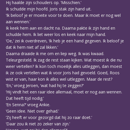
Hij haalde zijn schouders op. ‘Misschien.’
Ik schudde mijn hoofd. Joris stak zijn hand uit.
‘Ik beloof je er moeite voor te doen. Maar ik moet er nog wel
aan wennen.’
Ik keek hem aan en dacht na. Daarna pakte ik zijn hand en
schudde hem. Ik liet weer los en keek naar mijn hand.
‘Oe,’ zei ik overdreven, ‘ik heb je een hand gegeven. Ik beloof je
dat ik hem niet af zal likken.’
Daarna draaide ik me om en liep weg. Ik was kwaad.
Teleurgesteld. Ik zag de rest staan kijken. Wat moest ik die nu
weer vertellen? Ik kon toch moeilijk alles uitleggen, dan moest
ik ze ook vertellen wat ik voor Joris had gevoeld. Goed, Roos
wist er van, haar kon ik alles wel uitleggen. Maar de rest?
‘En,’ vroeg Jeroen, ‘wat had hij te zeggen?’
‘Hij vindt het een raar idee allemaal, moet er nog aan wennen.
Dat heeft tijd nodig.’
‘En Senna?’ vroeg Ankie.
‘Geen idee. Niet over gehad.’
‘Zij heeft er voor gezorgd dat hij zo raar doet.’
‘Daar zou ik niet zo zeker van zijn.’