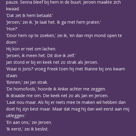
pauze. Senna bleef bij hem in de buurt. Jeroen maakte zich
kwaad.
‘Dat zet ik hem betaald.’
‘Jeroen,’ zei ik. ‘Je laat het. Ik ga met hem praten.’
‘Hoe?’
‘Door hem op te zoeken,’ zei ik, ‘en dan mijn mond open te
doen.’
Hij kon er niet om lachen.
‘Jeroen, ik meen het. Dit doe ik zelf.’
Jan stond er bij en keek net zo strak als Jeroen.
‘Waar is Joris?’ vroeg Freek toen hij met Rianne bij ons kwam
staan.
‘Binnen,’ zei Jan strak.
‘De homofoob,’ hoorde ik Ankie achter me zeggen.
Ik draaide me om. Die keek net zo als Jan en Jeroen.
‘Laat nou maar. Als hij er niets mee te maken wil hebben dan
doet hij zijn best maar. Maar dat mag hij dan wel eerst aan mij
uitleggen.’
‘En aan ons,’ zei Jeroen.
‘Ik eerst,’ zei ik beslist.