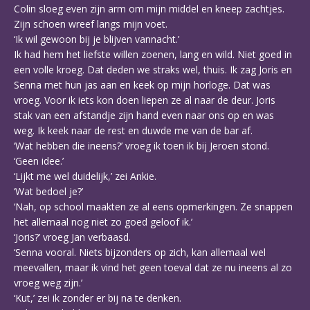
Colin sloeg even zijn arm om mijn middel en kneep zachtjes.
Zijn schoen wreef langs mijn voet.
‘Ik wil gewoon bij je blijven vannacht.’
Ik had hem het liefste willen zoenen, lang en wild. Niet goed in
een volle kroeg. Dat deden we straks wel, thuis. Ik zag Joris en
Senna met hun jas aan en keek op mijn horloge. Dat was
vroeg. Voor ik iets kon doen liepen ze al naar de deur. Joris
stak van een afstandje zijn hand even naar ons op en was
weg. Ik keek naar de rest en duwde me van de bar af.
‘Wat hebben die ineens?’ vroeg ik toen ik bij Jeroen stond.
‘Geen idee.’
‘Lijkt me wel duidelijk,’ zei Ankie.
‘Wat bedoel je?’
‘Nah, op school maakten ze al eens opmerkingen. Ze snappen
het allemaal nog niet zo goed geloof ik.’
‘Joris?’ vroeg Jan verbaasd.
‘Senna vooral. Niets bijzonders op zich, kan allemaal wel
meevallen, maar ik vind het geen toeval dat ze nu ineens al zo
vroeg weg zijn.’
‘Kut,’ zei ik zonder er bij na te denken.