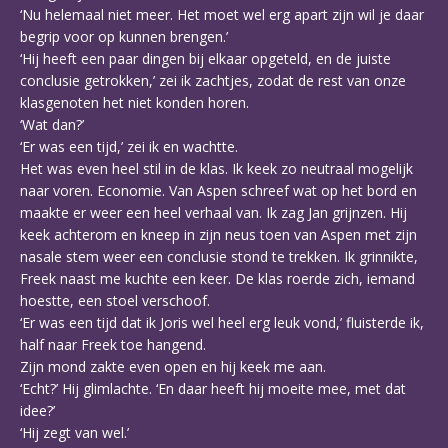
‘Nu helemaal niet meer. Het moet wel erg apart zijn wil je daar
begrip voor op kunnen brengen.’
‘Hij heeft een paar dingen bij elkaar opgeteld, en de juiste
conclusie getrokken,’ zei ik zachtjes, zodat de rest van onze
klasgenoten het niet konden horen.
‘Wat dan?’
‘Er was een tijd,’ zei ik en wachtte.
Het was even heel stil in de klas. Ik keek zo neutraal mogelijk
naar voren. Economie. Van Aspen schreef wat op het bord en
maakte er weer een heel verhaal van. Ik zag Jan grijnzen. Hij
keek achterom en kneep in zijn neus toen van Aspen met zijn
nasale stem weer een conclusie stond te trekken. Ik grinnikte,
Freek naast me kuchte een keer. De klas roerde zich, iemand
hoestte, een stoel verschoof.
‘Er was een tijd dat ik Joris wel heel erg leuk vond,’ fluisterde ik,
half naar Freek toe hangend.
Zijn mond zakte even open en hij keek me aan.
‘Echt?’ Hij glimlachte. ‘En daar heeft hij moeite mee, met dat
idee?’
‘Hij zegt van wel.’