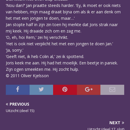
‘Nou dan?’ Jan praatte steeds harder. ‘Ey, ik moet er ook niets
van hebben, mijn maag draait bijna om als ik er aan denk om
het met een jongen te doen, maar…’
Jan stopte half in zijn zin toen hij merkte dat Joris strak naar
mij keek. Hij draaide zich om en zag me.
‘O, eh, hoi Rem,’ zei hij verschrikt.
‘Het is ook niet verplicht het met een jongen te doen Jan.’
‘Ja, sorry.’
‘Geeft niet, ik heb Colin al,’ zei ik spottend.
Joris keek me aan. Hij had het moeilijk. Een beetje in paniek.
Zijn ogen smeekten me. Hij zocht hulp.
© 2011 Oliver Kjelsson
PREVIOUS
Uitzicht (deel 15)
NEXT
Uitzicht (deel 17, slot)