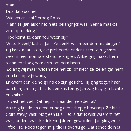
man.’
Dus dat was het.
‘Wie verzint dat?’ vroeg Roos.
‘Nah,’ zei Jan alsof het niets belangrijks was. ‘Senna maakte
zo’n opmerking.’
‘Hoe komt ze daar nou weer bij?’
‘Weet ik veel,’ lachte Jan. ‘Ze denkt wel meer domme dingen.’
Hij keek naar Colin, die probeerde ondertussen zijn gezicht
weer in een normale stand te krijgen. Ankie ging naast hem
staan en sloeg haar arm om hem heen.
‘Zolang wij maar weten hoe het zit, of niet?’ zei ze en gaf hem
een kus op zijn wang.
Er kwam een kleine grijns op zijn gezicht. Hij ging tegen haar
aan hangen en gaf zelfs een kus terug. Jan zag het, glimlachte
en knikte.
‘Ik wist het wel. Dat riep ik maanden geleden al.’
Ankie grijnsde en deed er nog een schepje bovenop. Ze hield
Colin stevig vast. Nog een kus. Het is dat ik wist waarom het
was, anders was ik stinkend jaloers geworden. Jan ging weer.
‘Pfoe,’ zei Roos tegen mij, ‘die is overtuigd. Dat scheelde niet