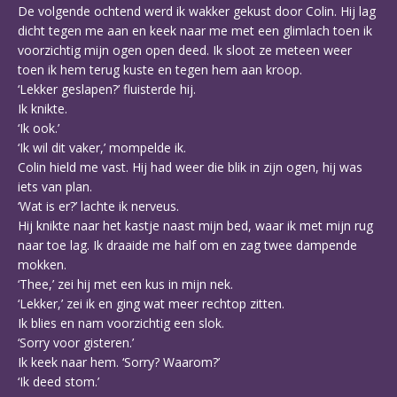
De volgende ochtend werd ik wakker gekust door Colin. Hij lag
dicht tegen me aan en keek naar me met een glimlach toen ik
voorzichtig mijn ogen open deed. Ik sloot ze meteen weer
toen ik hem terug kuste en tegen hem aan kroop.
‘Lekker geslapen?’ fluisterde hij.
Ik knikte.
‘Ik ook.’
‘Ik wil dit vaker,’ mompelde ik.
Colin hield me vast. Hij had weer die blik in zijn ogen, hij was
iets van plan.
‘Wat is er?’ lachte ik nerveus.
Hij knikte naar het kastje naast mijn bed, waar ik met mijn rug
naar toe lag. Ik draaide me half om en zag twee dampende
mokken.
‘Thee,’ zei hij met een kus in mijn nek.
‘Lekker,’ zei ik en ging wat meer rechtop zitten.
Ik blies en nam voorzichtig een slok.
‘Sorry voor gisteren.’
Ik keek naar hem. ‘Sorry? Waarom?’
‘Ik deed stom.’