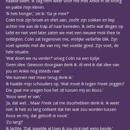
naakte billen. Ik zag hem weer voor me met Ankie in de kroeg
en pakte mijn kleren.
‘Ik heb honger,’ zei ik. ‘Ga je mee?’
Colin trok zijn broek en shirt aan, zocht zijn sokken en liep
achter me aan de trap af naar beneden. Ik zette wat dingen op
tafel en niet veel later zaten we met een nieuwe mok thee te
ontbijten. Colin zat tegenover me, vrolijke verliefde blik. Zijn
voet speelde met die van mij. Het voelde goed. Zijn voet, de
hele situatie.
‘Wat doen we nu verder?’ vroeg Colin na een tijdje.
‘Geen idee. Gewoon doorgaan denk ik. Al vind ik dat idee van
jou en Ankie nog steeds raar.’
‘We kunnen niet meer terug denk ik.’
Ik haalde mijn schouders op. ‘Wat moet ik tegen Freek zeggen?
Die gaat me vragen hoe het zit tussen mij en Roos.’
‘Roos weet er van.’
‘Ja, dat wel… Maar Freek zal me doorhebben denk ik. Ik weet
niet. Ik heb zo lang ontkent dat het wat zou worden tussen
Roos en mij, dat gelooft ie nooit.’
‘Zo lang?’
Ik lachte. ‘Dat speelde al toen ik jou nog niet eens kende.’