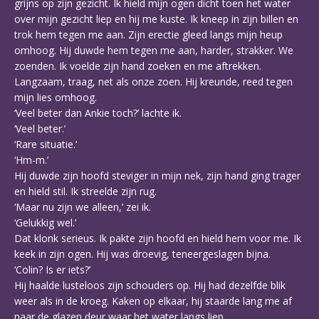
grijns op zijn gezicht. Ik hield mijn ogen dicht toen het water
over mijn gezicht liep en hij me kuste. Ik kneep in zijn billen en
trok hem tegen me aan. Zijn erectie gleed langs mijn heup
omhoog. Hij duwde hem tegen me aan, harder, strakker. We
zoenden. Ik voelde zijn hand zoeken en me aftrekken.
Langzaam, traag, net als onze zoen. Hij kreunde, reed tegen
mijn lies omhoog.
‘Veel beter dan Ankie toch?’ lachte ik.
‘Veel beter.’
‘Rare situatie.’
‘Hm-m.’
Hij duwde zijn hoofd steviger in mijn nek, zijn hand ging trager
en hield stil. Ik streelde zijn rug.
‘Maar nu zijn we alleen,’ zei ik.
‘Gelukkig wel.’
Dat klonk serieus. Ik pakte zijn hoofd en hield hem voor me. Ik
keek in zijn ogen. Hij was droevig, teneergeslagen bijna.
‘Colin? Is er iets?’
Hij haalde lusteloos zijn schouders op. Hij had dezelfde blik
weer als in de kroeg. Kaken op elkaar, hij staarde lang me af
naar de glazen deur waar het water langs liep.