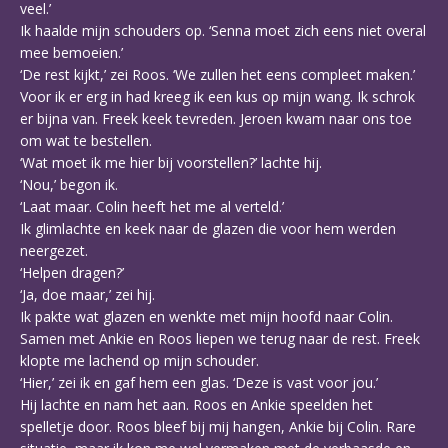
veel.’
Ik haalde mijn schouders op. ‘Senna moet zich eens niet overal
mee bemoeien.’
‘De rest kijkt,’ zei Roos. ‘We zullen het eens compleet maken.’
Voor ik er erg in had kreeg ik een kus op mijn wang. Ik schrok
er bijna van. Freek keek tevreden. Jeroen kwam naar ons toe
om wat te bestellen.
‘Wat moet ik me hier bij voorstellen?’ lachte hij.
‘Nou,’ begon ik.
‘Laat maar. Colin heeft het me al verteld.’
Ik glimlachte en keek naar de glazen die voor hem werden
neergezet.
‘Helpen dragen?’
‘Ja, doe maar,’ zei hij.
Ik pakte wat glazen en wenkte met mijn hoofd naar Colin.
Samen met Ankie en Roos liepen we terug naar de rest. Freek
klopte me lachend op mijn schouder.
‘Hier,’ zei ik en gaf hem een glas. ‘Deze is vast voor jou.’
Hij lachte en nam het aan. Roos en Ankie speelden het
spelletje door. Roos bleef bij mij hangen, Ankie bij Colin. Rare