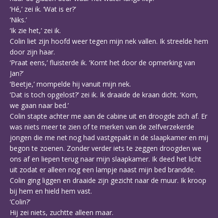
‘Hé,’ zei ik. ‘Wat is er?’
‘Niks.’
‘Ik zie het,’ zei ik.
Colin liet zijn hoofd weer tegen mijn nek vallen. Ik streelde hem
door zijn haar.
‘Praat eens,’ fluisterde ik. ‘Komt het door de opmerking van
Jan?’
‘Beetje,’ mompelde hij vanuit mijn nek.
‘Dat is toch opgelost?’ zei ik. Ik draaide de kraan dicht. ‘Kom,
we gaan naar bed.’
Colin stapte achter me aan de cabine uit en droogde zich af. Er
was niets meer te zien of te merken van de zelfverzekerde
jongen die me net nog had vastgepakt in de slaapkamer en mij
begon te zoenen. Zonder verder iets te zeggen droogden we
ons af en liepen terug naar mijn slaapkamer. Ik deed het licht
uit zodat er alleen nog een lampje naast mijn bed brandde.
Colin ging liggen en draaide zijn gezicht naar de muur. Ik kroop
bij hem en hield hem vast.
‘Colin?’
Hij zei niets, zuchtte alleen maar.