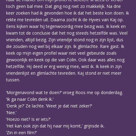
toch geen bal mee. Dat ging nog niet zo makkelijk. Na drie
keer zoeken had ik gevonden hoe ik dat het beste kon doen. Ik
rekte me tevreden uit. Daarna zocht ik de Hyves van Kaj op.
Eens kijken waar hij tegenwoordig mee bezig was. Ik keek en
kwam tot de conclusie dat het nog steeds hetzelfde was. Veel
vrienden, altijd bezig. Zijn vriendje stond nog in zijn lijst, dus
die zouden nog wel bij elkaar zijn. Ik glimlachte. Rare gast. Ik
keek op mijn eigen profiel waar niet veel gebeurde zoals
gewoonlijk en keek op die van Colin. Ook daar was alles nog
hetzelfde. Hij deed er erg weinig mee, wist ik. Ik keek in zijn
vriendenlijst en glimlachte tevreden. Kaj stond er niet meer
tussen.
‘Morgenavond wat te doen?’ vroeg Roos me op donderdag.
‘Ik ga naar Colin denk ik.’
‘Denk je?’ Ze lachte. ‘Weet je dat niet zeker?’
‘Nee.’
‘Hoezo niet? Is er iets?’
‘Het kan ook zijn dat hij naar mij komt,’ grijnsde ik.
‘Zin in een film?’