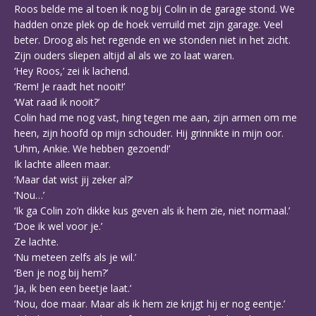
Roos belde me al toen ik nog bij Colin in de garage stond. We
hadden onze plek op de hoek verruild met zijn garage. Veel
beter. Droog als het regende en we stonden niet in het zicht.
Zijn ouders sliepen altijd al als we zo laat waren.
‘Hey Roos,’ zei ik lachend.
‘Rem! Je raadt het nooit!’
‘Wat raad ik nooit?’
Colin had me nog vast, hing tegen me aan, zijn armen om me
heen, zijn hoofd op mijn schouder. Hij grinnikte in mijn oor.
‘Uhm, Ankie. We hebben gezoend!’
Ik lachte alleen maar.
‘Maar dat wist jij zeker al?’
‘Nou…’
‘Ik ga Colin zo’n dikke kus geven als ik hem zie, niet normaal.’
‘Doe ik wel voor je.’
Ze lachte.
‘Nu meteen zelfs als je wil.’
‘Ben je nog bij hem?’
‘Ja, ik ben een beetje laat.’
‘Nou, doe maar. Maar als ik hem zie krijgt hij er nog eentje.’