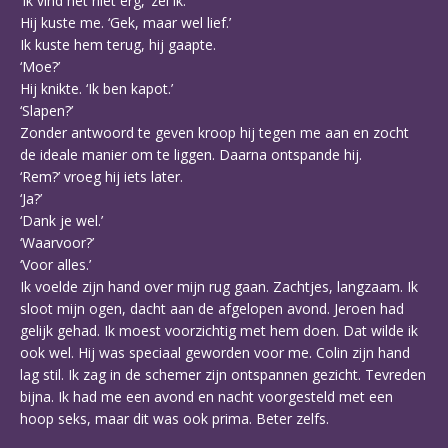
‘Ik vind het niet erg,’ zei ik.
Hij kuste me. ‘Gek, maar wel lief.’
Ik kuste hem terug, hij gaapte.
‘Moe?’
Hij knikte. ‘Ik ben kapot.’
‘Slapen?’
Zonder antwoord te geven kroop hij tegen me aan en zocht
de ideale manier om te liggen. Daarna ontspande hij.
‘Rem?’ vroeg hij iets later.
‘Ja?’
‘Dank je wel.’
‘Waarvoor?’
‘Voor alles.’
Ik voelde zijn hand over mijn rug gaan. Zachtjes, langzaam. Ik
sloot mijn ogen, dacht aan de afgelopen avond. Jeroen had
gelijk gehad. Ik moest voorzichtig met hem doen. Dat wilde ik
ook wel. Hij was speciaal geworden voor me. Colin zijn hand
lag stil. Ik zag in de schemer zijn ontspannen gezicht. Tevreden
bijna. Ik had me een avond en nacht voorgesteld met een
hoop seks, maar dit was ook prima. Beter zelfs.