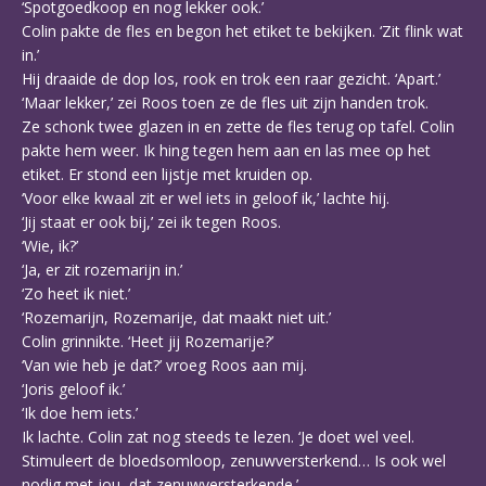
‘Spotgoedkoop en nog lekker ook.’
Colin pakte de fles en begon het etiket te bekijken. ‘Zit flink wat
in.’
Hij draaide de dop los, rook en trok een raar gezicht. ‘Apart.’
‘Maar lekker,’ zei Roos toen ze de fles uit zijn handen trok.
Ze schonk twee glazen in en zette de fles terug op tafel. Colin
pakte hem weer. Ik hing tegen hem aan en las mee op het
etiket. Er stond een lijstje met kruiden op.
‘Voor elke kwaal zit er wel iets in geloof ik,’ lachte hij.
‘Jij staat er ook bij,’ zei ik tegen Roos.
‘Wie, ik?’
‘Ja, er zit rozemarijn in.’
‘Zo heet ik niet.’
‘Rozemarijn, Rozemarije, dat maakt niet uit.’
Colin grinnikte. ‘Heet jij Rozemarije?’
‘Van wie heb je dat?’ vroeg Roos aan mij.
‘Joris geloof ik.’
‘Ik doe hem iets.’
Ik lachte. Colin zat nog steeds te lezen. ‘Je doet wel veel.
Stimuleert de bloedsomloop, zenuwversterkend… Is ook wel
nodig met jou, dat zenuwversterkende.’