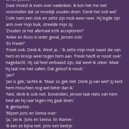
Daar moest ik even over nadenken. Ik kon het me niet
voorstellen dat ze moeilijk zouden doen. ‘Denk het ook wel.’
Colin nam een slok en zette zijn mok weer neer. Hij legde zijn
arm over mijn buik, streelde mijn zij.
‘Zouden ze het allemaal echt accepteren?’
‘Ankie en Roos in ieder geval, Jeroen ook.’
‘En Freek?’
‘Freek ook. Denk ik. Weet je…’ Ik zette mijn mok naast die van
hem en kroop weer tegen hem aan. ‘Freek heeft er nooit over
nagedacht. Hij zal heel verbaasd zijn, dat weet ik zeker. Maar
hij laat me niet vallen. Dat geloof ik nooit.’
‘Jan?’
‘Jan is gek,’ lachte ik. ‘Maar zo gek niet. Denk jij van wel? Jij kent
hem misschien nog wel beter dan ik.’
‘Nee, denk ik ook niet. Bovendien, Jeroen laat niets van hem
heel als hij raar tegen mij gaat doen.’
Ik glimlachte.
‘Blijven Joris en Senna over.’
‘Ja,’ zei ik. ‘Joris en Senna. En Rianne.’
‘Ik ken ze bijna niet. Joris een beetje.’