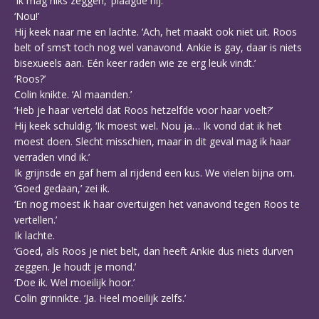
‘Ik mag niks zeggen,’ plaagde hij.
‘Nou!’
Hij keek naar me en lachte. ‘Ach, het maakt ook niet uit. Roos
belt of sms’t toch nog wel vanavond. Ankie is gay, daar is niets
bisexueels aan. Eén keer raden wie ze erg leuk vindt.’
‘Roos?’
Colin knikte. ‘Al maanden.’
‘Heb je haar verteld dat Roos hetzelfde voor haar voelt?’
Hij keek schuldig. ‘Ik moest wel. Nou ja… Ik vond dat ik het
moest doen. Slecht misschien, maar in dit geval mag ik haar
verraden vind ik.’
Ik grijnsde en gaf hem al rijdend een kus. We vielen bijna om.
‘Goed gedaan,’ zei ik.
‘En nog moest ik haar overtuigen het vanavond tegen Roos te
vertellen.’
Ik lachte.
‘Goed, als Roos je niet belt, dan heeft Ankie dus niets durven
zeggen. Je houdt je mond.’
‘Doe ik. Wel moeilijk hoor.’
Colin grinnikte. ‘Ja. Heel moeilijk zelfs.’