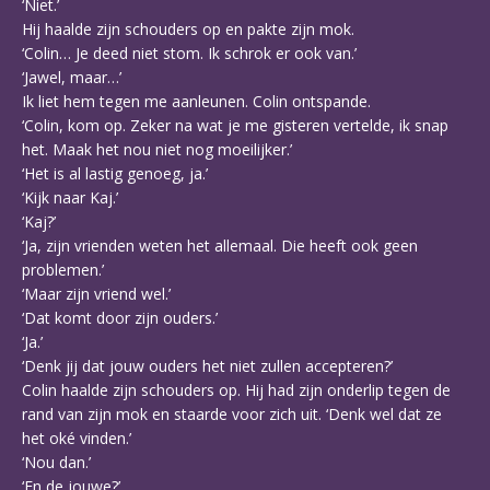
‘Niet.’
Hij haalde zijn schouders op en pakte zijn mok.
‘Colin… Je deed niet stom. Ik schrok er ook van.’
‘Jawel, maar…’
Ik liet hem tegen me aanleunen. Colin ontspande.
‘Colin, kom op. Zeker na wat je me gisteren vertelde, ik snap
het. Maak het nou niet nog moeilijker.’
‘Het is al lastig genoeg, ja.’
‘Kijk naar Kaj.’
‘Kaj?’
‘Ja, zijn vrienden weten het allemaal. Die heeft ook geen
problemen.’
‘Maar zijn vriend wel.’
‘Dat komt door zijn ouders.’
‘Ja.’
‘Denk jij dat jouw ouders het niet zullen accepteren?’
Colin haalde zijn schouders op. Hij had zijn onderlip tegen de
rand van zijn mok en staarde voor zich uit. ‘Denk wel dat ze
het oké vinden.’
‘Nou dan.’
‘En de jouwe?’