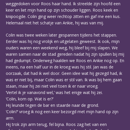
weggedoken voor Roos haar hand. Ik streelde zijn hoofd een
keer en liet mijn hand op zijn schouder liggen. Roos keek en
knipoogde. Colin ging weer rechtop zitten en gaf me een kus.
Helemaal niet het schatje van Ankie, hij was van mij.
Colin was twee weken later gespannen tijdens het stappen.
Eerder was hij nog vrolijk en uitgelaten geweest. Ik ook, mijn
ouders waren een weekend weg, hij bleef bij mij slapen. We
waren samen naar de stad gereden nadat hij zijn spullen bij mij
had gedumpt. Onderweg haalden we Roos en Ankie nog op. En
ineens, na een half uur in de kroeg was hij stil. Jan was de
oorzaak, dat had ik wel door. Geen idee wat hij gezegd had, ik
was er niet bij, maar Colin was er stil van. Ik was bij hem gaan
staan, maar hij zei niet veel toen ik er naar vroeg.
‘Vertel ik je vanavond wel,’ was het enige wat hij zei.
‘Colin, kom op. Wat is er?’
Hij leunde tegen de bar en staarde naar de grond.
‘Colin?’ vroeg ik nog een keer bezorgd met mijn hand op zijn
arm.
Hij trok zijn arm terug, fel bijna. Roos zag het van een