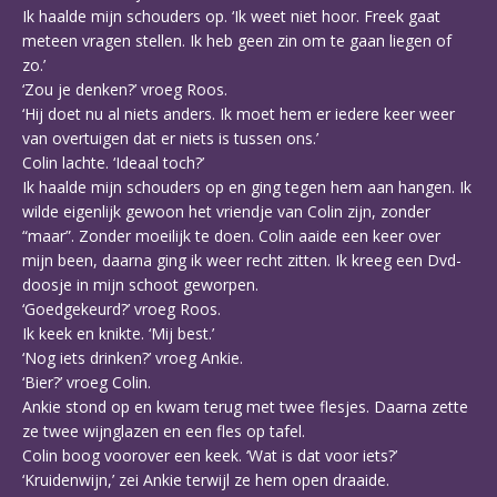
Ik haalde mijn schouders op. ‘Ik weet niet hoor. Freek gaat
meteen vragen stellen. Ik heb geen zin om te gaan liegen of
zo.’
‘Zou je denken?’ vroeg Roos.
‘Hij doet nu al niets anders. Ik moet hem er iedere keer weer
van overtuigen dat er niets is tussen ons.’
Colin lachte. ‘Ideaal toch?’
Ik haalde mijn schouders op en ging tegen hem aan hangen. Ik
wilde eigenlijk gewoon het vriendje van Colin zijn, zonder
“maar”. Zonder moeilijk te doen. Colin aaide een keer over
mijn been, daarna ging ik weer recht zitten. Ik kreeg een Dvd-
doosje in mijn schoot geworpen.
‘Goedgekeurd?’ vroeg Roos.
Ik keek en knikte. ‘Mij best.’
‘Nog iets drinken?’ vroeg Ankie.
‘Bier?’ vroeg Colin.
Ankie stond op en kwam terug met twee flesjes. Daarna zette
ze twee wijnglazen en een fles op tafel.
Colin boog voorover een keek. ‘Wat is dat voor iets?’
‘Kruidenwijn,’ zei Ankie terwijl ze hem open draaide.