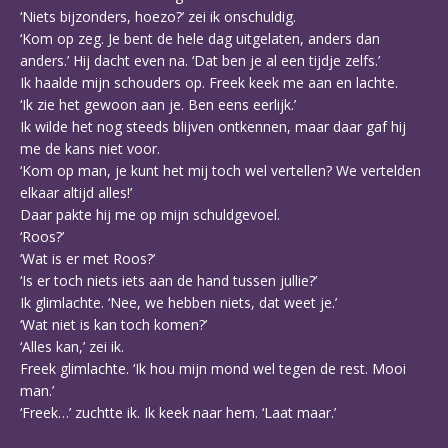
‘Niets bijzonders, hoezo?’ zei ik onschuldig.
‘Kom op zeg. Je bent de hele dag uitgelaten, anders dan
anders.’ Hij dacht even na. ‘Dat ben je al een tijdje zelfs.’
Ik haalde mijn schouders op. Freek keek me aan en lachte.
‘Ik zie het gewoon aan je. Ben eens eerlijk.’
Ik wilde het nog steeds blijven ontkennen, maar daar gaf hij
me de kans niet voor.
‘Kom op man, je kunt het mij toch wel vertellen? We vertelden
elkaar altijd alles!’
Daar pakte hij me op mijn schuldgevoel.
‘Roos?’
‘Wat is er met Roos?’
‘Is er toch niets iets aan de hand tussen jullie?’
Ik glimlachte. ‘Nee, we hebben niets, dat weet je.’
‘Wat niet is kan toch komen?’
‘Alles kan,’ zei ik.
Freek glimlachte. ‘Ik hou mijn mond wel tegen de rest. Mooi
man.’
‘Freek…’ zuchtte ik. Ik keek naar hem. ‘Laat maar.’