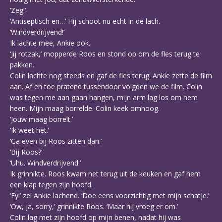
‘Zeg!’
‘Antiseptisch en…’ Hij schoot nu echt in de lach.
‘Windverdrijvend!’
Ik lachte mee, Ankie ook.
‘Jij rotzak,’ mopperde Roos en stond op om de fles terug te
pakken.
Colin lachte nog steeds en gaf de fles terug. Ankie zette de film
aan. Af en toe pratend tussendoor volgden we de film. Colin
was tegen me aan gaan hangen, mijn arm lag los om hem
heen. Mijn maag borrelde. Colin keek omhoog.
‘Jouw maag borrelt.’
‘Ik weet het.’
‘Ga even bij Roos zitten dan.’
‘Bij Roos?’
‘Uhu. Windverdrijvend.’
Ik grinnikte. Roos kwam net terug uit de keuken en gaf hem
een klap tegen zijn hoofd.
‘Ey!’ zei Ankie lachend. ‘Doe eens voorzichtig met mijn schatje.’
‘Ow, ja, sorry,’ grinnikte Roos. ‘Maar hij vroeg er om.’
Colin lag met zijn hoofd op mijn benen, nadat hij was