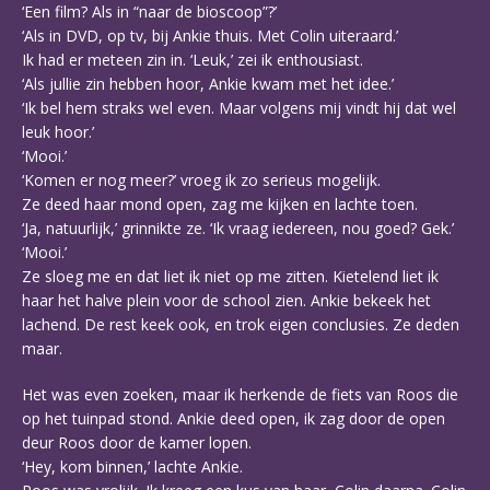
‘Een film? Als in “naar de bioscoop”?’
‘Als in DVD, op tv, bij Ankie thuis. Met Colin uiteraard.’
Ik had er meteen zin in. ‘Leuk,’ zei ik enthousiast.
‘Als jullie zin hebben hoor, Ankie kwam met het idee.’
‘Ik bel hem straks wel even. Maar volgens mij vindt hij dat wel
leuk hoor.’
‘Mooi.’
‘Komen er nog meer?’ vroeg ik zo serieus mogelijk.
Ze deed haar mond open, zag me kijken en lachte toen.
‘Ja, natuurlijk,’ grinnikte ze. ‘Ik vraag iedereen, nou goed? Gek.’
‘Mooi.’
Ze sloeg me en dat liet ik niet op me zitten. Kietelend liet ik
haar het halve plein voor de school zien. Ankie bekeek het
lachend. De rest keek ook, en trok eigen conclusies. Ze deden
maar.
Het was even zoeken, maar ik herkende de fiets van Roos die
op het tuinpad stond. Ankie deed open, ik zag door de open
deur Roos door de kamer lopen.
‘Hey, kom binnen,’ lachte Ankie.