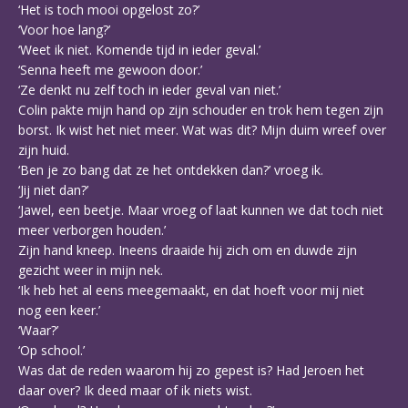
‘Het is toch mooi opgelost zo?’
‘Voor hoe lang?’
‘Weet ik niet. Komende tijd in ieder geval.’
‘Senna heeft me gewoon door.’
‘Ze denkt nu zelf toch in ieder geval van niet.’
Colin pakte mijn hand op zijn schouder en trok hem tegen zijn
borst. Ik wist het niet meer. Wat was dit? Mijn duim wreef over
zijn huid.
‘Ben je zo bang dat ze het ontdekken dan?’ vroeg ik.
‘Jij niet dan?’
‘Jawel, een beetje. Maar vroeg of laat kunnen we dat toch niet
meer verborgen houden.’
Zijn hand kneep. Ineens draaide hij zich om en duwde zijn
gezicht weer in mijn nek.
‘Ik heb het al eens meegemaakt, en dat hoeft voor mij niet
nog een keer.’
‘Waar?’
‘Op school.’
Was dat de reden waarom hij zo gepest is? Had Jeroen het
daar over? Ik deed maar of ik niets wist.