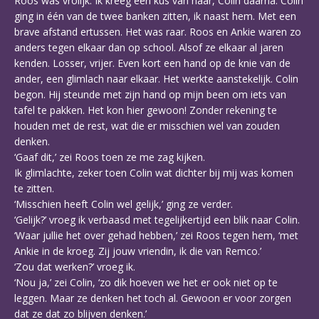
Roos was vrolijk. Ik kreeg een kus van haar, Colin daarna. Colin
ging in één van de twee banken zitten, ik naast hem. Met een
brave afstand ertussen. Het was raar. Roos en Ankie waren zo
anders tegen elkaar dan op school. Alsof ze elkaar al jaren
kenden. Losser, vrijer. Even kort een hand op de knie van de
ander, een glimlach naar elkaar. Het werkte aanstekelijk. Colin
begon. Hij steunde met zijn hand op mijn been om iets van
tafel te pakken. Het kon hier gewoon! Zonder rekening te
houden met de rest, wat die er misschien wel van zouden
denken.
‘Gaaf dit,’ zei Roos toen ze me zag kijken.
Ik glimlachte, zeker toen Colin wat dichter bij mij was komen
te zitten.
‘Misschien heeft Colin wel gelijk,’ ging ze verder.
‘Gelijk?’ vroeg ik verbaasd met tegelijkertijd een blik naar Colin.
‘Waar jullie het over gehad hebben,’ zei Roos tegen hem, ‘met
Ankie in de kroeg. Zij jouw vriendin, ik die van Remco.’
‘Zou dat werken?’ vroeg ik.
‘Nou ja,’ zei Colin, ‘zo dik hoeven we het er ook niet op te
leggen. Maar ze denken het toch al. Gewoon er voor zorgen
dat ze dat zo blijven denken.’