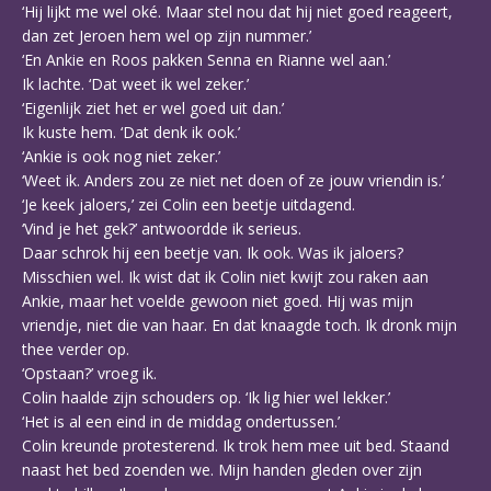
‘Hij lijkt me wel oké. Maar stel nou dat hij niet goed reageert,
dan zet Jeroen hem wel op zijn nummer.’
‘En Ankie en Roos pakken Senna en Rianne wel aan.’
Ik lachte. ‘Dat weet ik wel zeker.’
‘Eigenlijk ziet het er wel goed uit dan.’
Ik kuste hem. ‘Dat denk ik ook.’
‘Ankie is ook nog niet zeker.’
‘Weet ik. Anders zou ze niet net doen of ze jouw vriendin is.’
‘Je keek jaloers,’ zei Colin een beetje uitdagend.
‘Vind je het gek?’ antwoordde ik serieus.
Daar schrok hij een beetje van. Ik ook. Was ik jaloers?
Misschien wel. Ik wist dat ik Colin niet kwijt zou raken aan
Ankie, maar het voelde gewoon niet goed. Hij was mijn
vriendje, niet die van haar. En dat knaagde toch. Ik dronk mijn
thee verder op.
‘Opstaan?’ vroeg ik.
Colin haalde zijn schouders op. ‘Ik lig hier wel lekker.’
‘Het is al een eind in de middag ondertussen.’
Colin kreunde protesterend. Ik trok hem mee uit bed. Staand
naast het bed zoenden we. Mijn handen gleden over zijn