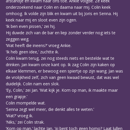
afstandje en kwam naar ons toe. Ankie volgde. Ze keek
onderzoekend naar Colin en daarna naar mij. Colin keek
omhoog. Ik volde zijn blik en kwam uit bij Joris en Senna. Hij
keek naar mij en sloot even zijn ogen.
‘Ik ben even pissen,’ zei hij.
Hij duwde zich van de bar en liep zonder verder nog iets te
zeggen weg.
‘Wat heeft die ineens?’ vroeg Ankie.
‘Ik heb geen idee,’ zuchtte ik.
Colin kwam terug, zei nog steeds niets en bestelde wat te
drinken. Jan kwam onze kant op. Ik zag Colin zijn kaken op
elkaar klemmen, er bewoog een spiertje op zijn wang. Jan was
de vrolijkheid zelf, zich van geen kwaad bewust, dat was wel
duidelijk. Colin nam een slok.
‘Ey, Colin,’ zei Jan. ‘Wat kijk je. Kom op man, ik maakte maar
een grapje.’
Colin mompelde wat.
‘Senna zegt wel meer, die denkt alles te weten.’
‘Wat?’ vroeg ik.
‘Niks,’ zei Colin strak.
‘Kom op man,’ lachte Jan, ‘jij bent toch geen homo? Laat lullen