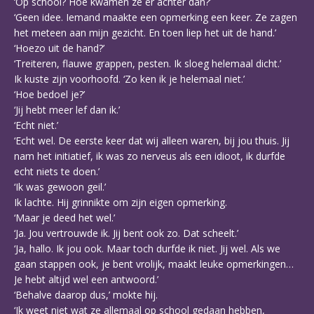
‘Op school? Hoe kwamen ze er achter dan?’
‘Geen idee. Iemand maakte een opmerking een keer. Ze zagen
het meteen aan mijn gezicht. En toen liep het uit de hand.’
‘Hoezo uit de hand?’
‘Treiteren, flauwe grappen, pesten. Ik sloeg helemaal dicht.’
Ik kuste zijn voorhoofd. ‘Zo ken ik je helemaal niet.’
‘Hoe bedoel je?’
‘Jij hebt meer lef dan ik.’
‘Echt niet.’
‘Echt wel. De eerste keer dat wij alleen waren, bij jou thuis. Jij
nam het initiatief, ik was zo nerveus als een idioot, ik durfde
echt niets te doen.’
‘Ik was gewoon geil.’
Ik lachte. Hij grinnikte om zijn eigen opmerking.
‘Maar je deed het wel.’
‘Ja. Jou vertrouwde ik. Jij bent ook zo. Dat scheelt.’
‘Ja, hallo. Ik jou ook. Maar toch durfde ik niet. Jij wel. Als we
gaan stappen ook, je bent vrolijk, maakt leuke opmerkingen…
Je hebt altijd wel een antwoord.’
‘Behalve daarop dus,’ mokte hij.
‘Ik weet niet wat ze allemaal op school gedaan hebben,