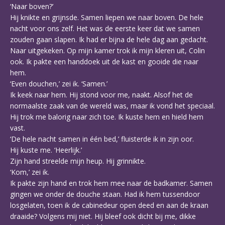
‘Naar boven?’
Hij knikte en grijnsde. Samen liepen we naar boven. De hele
nacht voor ons zelf. Het was de eerste keer dat we samen
zouden gaan slapen. Ik had er bijna de hele dag aan gedacht.
Naar uitgekeken. Op mijn kamer trok ik mijn kleren uit, Colin
ook. Ik pakte een handdoek uit de kast en gooide die naar
hem.
‘Even douchen,’ zei ik. ‘Samen.’
Ik keek naar hem. Hij stond voor me, naakt. Alsof het de
normaalste zaak van de wereld was, maar ik vond het speciaal.
Hij trok me balorig naar zich toe. Ik kuste hem en hield hem
vast.
‘De hele nacht samen in één bed,’ fluisterde ik in zijn oor.
Hij kuste me. ‘Heerlijk.’
Zijn hand streelde mijn heup. Hij grinnikte.
‘Kom,’ zei ik.
Ik pakte zijn hand en trok hem mee naar de badkamer. Samen
gingen we onder de douche staan. Had ik hem tussendoor
losgelaten, toen ik de cabinedeur open deed en aan de kraan
draaide? Volgens mij niet. Hij bleef ook dicht bij me, dikke