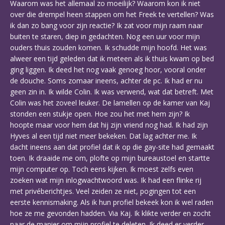
Waarom was het allemaal zo moeilijk? Waarom kon ik niet
over die drempel heen stappen om het Freek te vertellen? Was
ik dan zo bang voor zijn reactie? Ik zat voor mijn raam naar
buiten te staren, diep in gedachten. Nog een uur voor mijn
ouders thuis zouden komen. Ik schudde mijn hoofd. Het was
alweer een tijd geleden dat ik meteen als ik thuis kwam op bed
ging liggen. Ik deed het nog vaak genoeg hoor, vooral onder
de douche. Soms zomaar ineens, achter de pc. Ik had er nu
geen zin in. Ik wilde Colin. Ik was verwend, wat dat betreft. Met
Colin was het zoveel leuker. De lamellen op de kamer van Kaj
stonden een stukje open. Hoe zou het met hem zijn? Ik
hoopte maar voor hem dat hij zijn vriend nog had. Ik had zijn
Hyves al een tijd niet meer bekeken. Dat lag achter me. Ik
dacht ineens aan dat profiel dat ik op die gay-site had gemaakt
toen. Ik draaide me om, plofte op mijn bureaustoel en startte
mijn computer op. Toch eens kijken. Ik moest zelfs even
zoeken wat mijn inlogwachtwoord was. Ik had een flinke rij
met privéberichtjes. Veel zeiden ze niet, pogingen tot een
eerste kennismaking. Als ik hun profiel bekeek kon ik wel raden
hoe ze me gevonden hadden. Via Kaj. Ik klikte verder en zocht
naar de manier om mijn profiel te deleten. Ik deed er verder