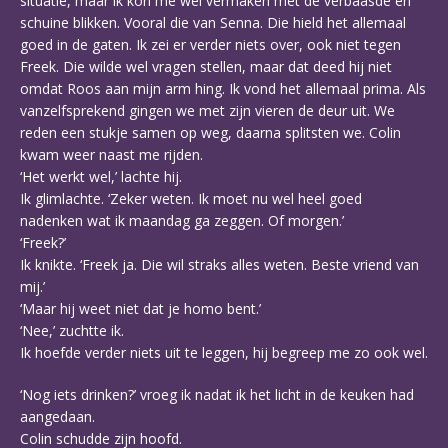
situatie, maar ik kon me wel vermaken met de verbaasde en
schuine blikken. Vooral die van Senna. Die hield het allemaal
goed in de gaten. Ik zei er verder niets over, ook niet tegen
Freek. Die wilde wel vragen stellen, maar dat deed hij niet
omdat Roos aan mijn arm hing. Ik vond het allemaal prima. Als
vanzelfsprekend gingen we met zijn vieren de deur uit. We
reden een stukje samen op weg, daarna splitsten we. Colin
kwam weer naast me rijden.
‘Het werkt wel,’ lachte hij.
Ik glimlachte. ‘Zeker weten. Ik moet nu wel heel goed
nadenken wat ik maandag ga zeggen. Of morgen.’
‘Freek?’
Ik knikte. ‘Freek ja. Die wil straks alles weten. Beste vriend van
mij.’
‘Maar hij weet niet dat je homo bent.’
‘Nee,’ zuchtte ik.
Ik hoefde verder niets uit te leggen, hij begreep me zo ook wel.
‘Nog iets drinken?’ vroeg ik nadat ik het licht in de keuken had
aangedaan.
Colin schudde zijn hoofd.