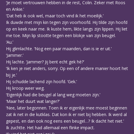
‘Je moet vertrouwen hebben in de rest, Colin. Zeker met Roos
en Ankie.’
‘Dat heb ik ook wel, maar toch vind ik het moeilijk.’
Ik duwde met mijn kin tegen zijn voorhoofd. Hij tilde zijn hoofd
op en keek naar me. Ik kuste hem, likte langs zijn lippen. Hij liet
me toe. Mijn lip stootte tegen een blokje van zijn beugel.
‘Au.’
Hij glimlachte. ‘Nog een paar maanden, dan is ie er uit.’
‘Jammer.’
Hij lachte. ‘Jammer? Jij bent echt gek hè?’
‘Ik ken je niet anders, sorry. Op een of andere manier hoort het
bij je.’
Hij schudde lachend zijn hoofd. ‘Gek.’
Hij kroop weer weg.
‘Eigenlijk had die beugel al lang weg moeten zijn.’
‘Maar het duurt wat langer?’
‘Nee, later begonnen. Toen ik er eigenlijk mee moest beginnen
zat ik net in die kutklas. Dat kon ik er niet bij hebben. Ik werd al
gepest, en dan ook nog eens een beugel…? Ik dacht het niet.’
Ik zuchtte. Het had allemaal een flinke impact.