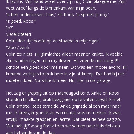
Ik lachte. Mijn hand wreef over zijn rug. Colin plaagde me. Zijn
voet wreef langs de binnenkant van mijn been.
‘Ik ben ondertussen thuis,’ zei Roos. ‘Ik spreek je nog.’
‘Is goed. Roos?’
‘Ja?’
‘Gefeliciteerd.’
Colin tilde zijn hoofd op en staarde in mijn ogen.
‘Mooi,’ zei ik.
Colin zei niets. Hij glimlachte alleen maar en knikte. Ik voelde
zijn handen tegen mijn rug duwen. Hij zoende me traag. Er
schoot een gloed door me heen. Dit was een mooie avond. Hij
kreunde zachtjes toen ik hem in zijn bil kneep. Dat had hij niet
moeten doen. Nu wilde ik meer. Nu. Hier in die garage.
Het zag er grappig uit op maandagochtend. Ankie en Roos
stonden bij elkaar, druk bezig niet op te vallen terwijl ik met
Colin sms’te. Roos straalde. Ankie grijnsde alleen maar naar
me. Ik kreeg er goede zin van en dat was te merken. Ik was
vrolijk, maakte grappen en lachte. Dat bleef de hele dag zo.
‘Wat heb jij?’ vroeg Freek toen we samen naar huis fietsten
aan het einde van de dag.