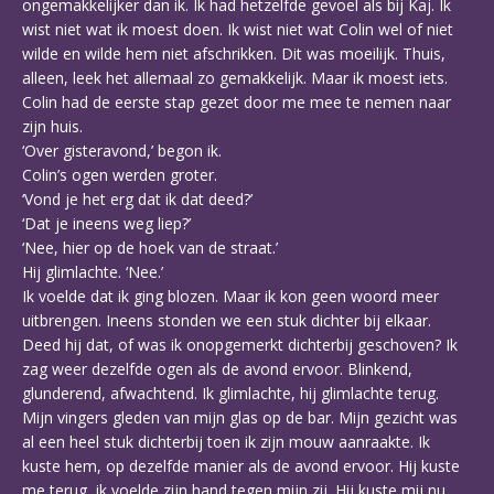
ongemakkelijker dan ik. Ik had hetzelfde gevoel als bij Kaj. Ik
wist niet wat ik moest doen. Ik wist niet wat Colin wel of niet
wilde en wilde hem niet afschrikken. Dit was moeilijk. Thuis,
alleen, leek het allemaal zo gemakkelijk. Maar ik moest iets.
Colin had de eerste stap gezet door me mee te nemen naar
zijn huis.
‘Over gisteravond,’ begon ik.
Colin’s ogen werden groter.
‘Vond je het erg dat ik dat deed?’
‘Dat je ineens weg liep?’
‘Nee, hier op de hoek van de straat.’
Hij glimlachte. ‘Nee.’
Ik voelde dat ik ging blozen. Maar ik kon geen woord meer
uitbrengen. Ineens stonden we een stuk dichter bij elkaar.
Deed hij dat, of was ik onopgemerkt dichterbij geschoven? Ik
zag weer dezelfde ogen als de avond ervoor. Blinkend,
glunderend, afwachtend. Ik glimlachte, hij glimlachte terug.
Mijn vingers gleden van mijn glas op de bar. Mijn gezicht was
al een heel stuk dichterbij toen ik zijn mouw aanraakte. Ik
kuste hem, op dezelfde manier als de avond ervoor. Hij kuste
me terug, ik voelde zijn hand tegen mijn zij. Hij kuste mij nu,