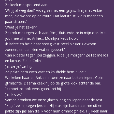
Ze keek me spottend aan.
‘Wil jij al weg dan?’ vroeg ze met een grijns. ‘Ik rij met Ankie
mee, die woont op de route. Dat laatste stukje is maar een
paar straten.’
‘Weet je het zeker?’
Ze trok me tegen zich aan. ‘Hm,’ fluisterde ze in mijn oor. ‘Met
jou mee of met Ankie… Moeilijke keus hoor.’
Ik lachte en hield haar stevig vast. ‘Veel plezier. Gewoon
zoenen, en dan zien wat er gebeurt.’
‘Kan ik beter tegen jou zeggen. Ik bel je morgen.’ Ze liet me los
en lachte. ‘Zie je Colin.’
‘Ja, zie je,’ zei hij.
Ze pakte hem even vast en knuffelde hem. ‘Doei.’
We keken haar en Ankie na toen ze naar buiten liepen. Colin
glimlachte. Daarna keek hij op de grote klok achter de bar.
‘Ik moet zo ook eens gaan,’ zei hij.
‘Ja, ik ook.’
Samen dronken we onze glazen leeg en liepen naar de rest.
‘Ik ga,’ zei hij tegen Jeroen. Hij stak zijn hand naar me uit en
pakte zijn jas aan die ik voor hem omhoog hield. Hij keek naar