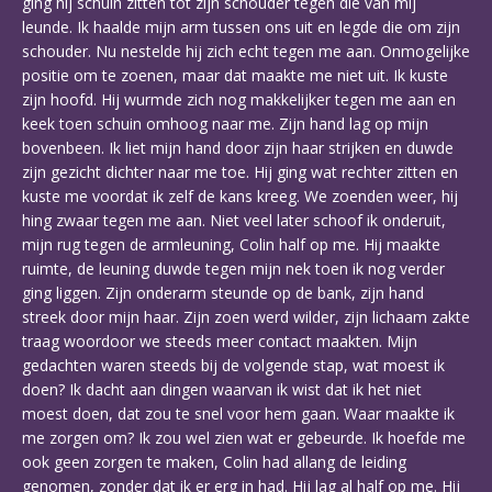
ging hij schuin zitten tot zijn schouder tegen die van mij
leunde. Ik haalde mijn arm tussen ons uit en legde die om zijn
schouder. Nu nestelde hij zich echt tegen me aan. Onmogelijke
positie om te zoenen, maar dat maakte me niet uit. Ik kuste
zijn hoofd. Hij wurmde zich nog makkelijker tegen me aan en
keek toen schuin omhoog naar me. Zijn hand lag op mijn
bovenbeen. Ik liet mijn hand door zijn haar strijken en duwde
zijn gezicht dichter naar me toe. Hij ging wat rechter zitten en
kuste me voordat ik zelf de kans kreeg. We zoenden weer, hij
hing zwaar tegen me aan. Niet veel later schoof ik onderuit,
mijn rug tegen de armleuning, Colin half op me. Hij maakte
ruimte, de leuning duwde tegen mijn nek toen ik nog verder
ging liggen. Zijn onderarm steunde op de bank, zijn hand
streek door mijn haar. Zijn zoen werd wilder, zijn lichaam zakte
traag woordoor we steeds meer contact maakten. Mijn
gedachten waren steeds bij de volgende stap, wat moest ik
doen? Ik dacht aan dingen waarvan ik wist dat ik het niet
moest doen, dat zou te snel voor hem gaan. Waar maakte ik
me zorgen om? Ik zou wel zien wat er gebeurde. Ik hoefde me
ook geen zorgen te maken, Colin had allang de leiding
genomen, zonder dat ik er erg in had. Hij lag al half op me. Hij