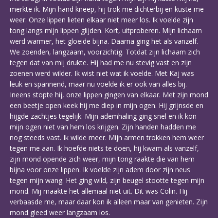
merkte ik. Mijn hand kneep, hij trok me dichterbij en kuste me
weer. Onze lippen lieten elkaar niet meer los. Ik voelde zijn
tong langs mijn lippen glijden. Kort, uitproberen. Mijn lichaam
werd warmer, het gloeide bijna. Daarna ging het als vanzelf.
We zoenden, langzaam, voorzichtig. Totdat zijn lichaam zich
tegen dat van mij drukte. Hij had me nu stevig vast en zijn
zoenen werd wilder. Ik wist niet wat ik voelde. Met Kaj was
leuk en spannend, maar nu voelde ik er ook van alles bij.
Ineens stopte hij, onze lippen gingen van elkaar. Met zijn mond
een beetje open keek hij me diep in mijn ogen. Hij grijnsde en
hijgde zachtjes tegelijk. Mijn ademhaling ging snel en ik kon
mijn ogen niet van hem los krijgen. Zijn handen hadden me
nog steeds vast. Ik wilde meer. Mijn armen trokken hem weer
tegen me aan. Ik hoefde niets te doen, hij kwam als vanzelf,
zijn mond opende zich weer, mijn tong raakte die van hem
bijna voor onze lippen. Ik voelde zijn adem door zijn neus
tegen mijn wang. Het ging wild, zijn beugel stootte tegen mijn
mond. Mij maakte het allemaal niet uit. Dit was Colin. Hij
verbaasde me, maar daar kon ik alleen maar van genieten. Zijn
mond gleed weer langzaam los.