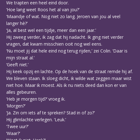
We trapten een heel eind door.
‘Hoe lang weet Roos het al van jou?’
‘Maandje of wat. Nog niet zo lang. Jeroen van jou al veel
langer hè?’
‘Ja, al best wel een tijdje, meer dan een jaar.’
Hij zweeg verder, ik zag dat hij nadacht. Ik ging niet verder
vragen, dat kwam misschien ooit nog wel eens.
‘Nu moet jij dat hele eind nog terug rijden,’ zei Colin. ‘Daar is
mijn straat al.’
‘Geeft niet.’
Hij keek opzij en lachte. Op de hoek van de straat remde hij af.
We bleven staan. Ik sloeg dicht, ik wilde wat zeggen maar wist
niet hoe. Maar ik moest. Als ik nu niets deed dan kon er van
alles gebeuren.
‘Heb je morgen tijd?’ vroeg ik.
‘Morgen?’
‘Ja. Zin om iets af te spreken? Stad in of zo?’
Hij glimlachte verlegen. ‘Leuk.’
‘Twee uur?’
‘Waar?’