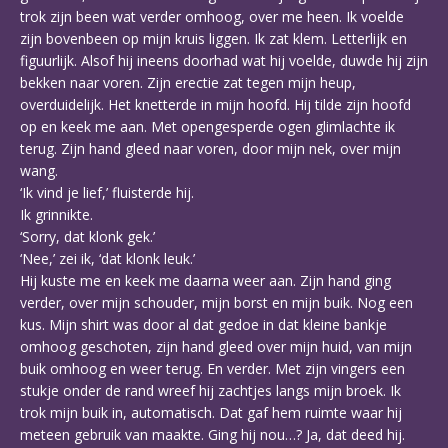
trok zijn been wat verder omhoog, over me heen. Ik voelde
zijn bovenbeen op mijn kruis liggen. Ik zat klem. Letterlijk en
figuurlijk. Alsof hij ineens doorhad wat hij voelde, duwde hij zijn
bekken naar voren. Zijn erectie zat tegen mijn heup,
overduidelijk. Het knetterde in mijn hoofd. Hij tilde zijn hoofd
op en keek me aan. Met opengesperde ogen glimlachte ik
terug. Zijn hand gleed naar voren, door mijn nek, over mijn
wang.
‘Ik vind je lief,’ fluisterde hij.
Ik grinnikte.
‘Sorry, dat klonk gek.’
‘Nee,’ zei ik, ‘dat klonk leuk.’
Hij kuste me en keek me daarna weer aan. Zijn hand ging
verder, over mijn schouder, mijn borst en mijn buik. Nog een
kus. Mijn shirt was door al dat gedoe in dat kleine bankje
omhoog geschoten, zijn hand gleed over mijn huid, van mijn
buik omhoog en weer terug. En verder. Met zijn vingers een
stukje onder de rand wreef hij zachtjes langs mijn broek. Ik
trok mijn buik in, automatisch. Dat gaf hem ruimte waar hij
meteen gebruik van maakte. Ging hij nou…? Ja, dat deed hij.