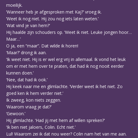
moeilijk.
‘Wanneer heb je afgesproken met Kaj?’ vroeg ik.
‘Weet ik nog niet. Hij zou nog iets laten weten.’
‘Wat vind je van hem?’
Hij haalde zijn schouders op. ‘Weet ik niet. Leuke jongen hoor…
Maar…’
O ja, een “maar”. Dat wilde ik horen!
‘Maar?’ drong ik aan.
‘Ik weet niet. Hij is er wel erg vrij in allemaal. Ik vond het leuk
om er met hem over te praten, dat had ik nog nooit eerder
kunnen doen.’
‘Nee, dat had ik ook.’
Hij keek naar me en glimlachte. ‘Verder weet ik het niet. Zo
goed ken ik hem verder niet.’
Ik zweeg, kon niets zeggen.
‘Waarom vraag je dat?’
‘Gewoon.’
Hij glimlachte. ‘Had jij met hem af willen spreken?’
‘Ik ben niet jaloers, Colin. Echt niet.’
Lul! Waarom zei ik dat nou weer? Colin nam het van me aan.