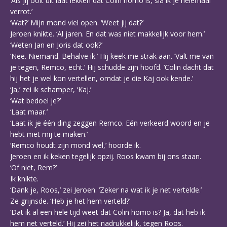
‘Als jij ooit uit laat lekken dat Colin homo is, sla ik je helemaal
verrot.’
‘Wat?’ Mijn mond viel open. ‘Weet jij dat?’
Jeroen knikte. ‘Al jaren. En dat was niet makkelijk voor hem.’
‘Weten Jan en Joris dat ook?’
‘Nee. Niemand. Behalve ik.’ Hij keek me strak aan. ‘Valt me van
je tegen, Remco, echt.’ Hij schudde zijn hoofd. ‘Colin dacht dat
hij het je wel kon vertellen, omdat je die Kaj ook kende.’
‘Ja,’ zei ik schamper, ‘Kaj.’
‘Wat bedoel je?’
‘Laat maar.’
‘Laat ik je één ding zeggen Remco. Eén verkeerd woord en je
hebt met mij te maken.’
‘Remco houdt zijn mond wel,’ hoorde ik.
Jeroen en ik keken tegelijk opzij. Roos kwam bij ons staan.
‘Of niet, Rem?’
Ik knikte.
‘Dank je, Roos,’ zei Jeroen. ‘Zeker na wat ik je net vertelde.’
Ze grijnsde. ‘Heb je het hem verteld?’
‘Dat ik al een hele tijd weet dat Colin homo is? Ja, dat heb ik
hem net verteld.’ Hij zei het nadrukkelijk, tegen Roos.