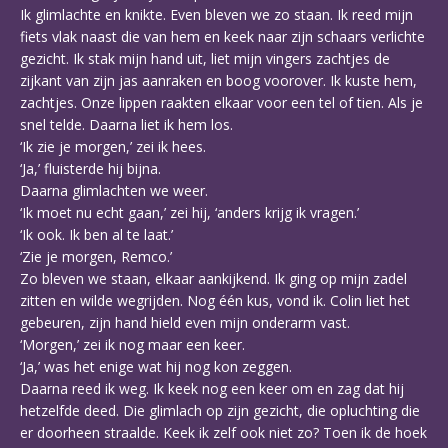
Ik glimlachte en knikte. Even bleven we zo staan. Ik reed mijn
fiets vlak naast die van hem en keek naar zijn schaars verlichte
gezicht. Ik stak mijn hand uit, liet mijn vingers zachtjes de
zijkant van zijn jas aanraken en boog voorover. Ik kuste hem,
zachtjes. Onze lippen raakten elkaar voor een tel of tien. Als je
snel telde. Daarna liet ik hem los.
‘Ik zie je morgen,’ zei ik hees.
‘Ja,’ fluisterde hij bijna.
Daarna glimlachten we weer.
‘Ik moet nu echt gaan,’ zei hij, ‘anders krijg ik vragen.’
‘Ik ook. Ik ben al te laat.’
‘Zie je morgen, Remco.’
Zo bleven we staan, elkaar aankijkend. Ik ging op mijn zadel
zitten en wilde wegrijden. Nog één kus, vond ik. Colin liet het
gebeuren, zijn hand hield even mijn onderarm vast.
‘Morgen,’ zei ik nog maar een keer.
‘Ja,’ was het enige wat hij nog kon zeggen.
Daarna reed ik weg. Ik keek nog een keer om en zag dat hij
hetzelfde deed. Die glimlach op zijn gezicht, die opluchting die
er doorheen straalde. Keek ik zelf ook niet zo? Toen ik de hoek