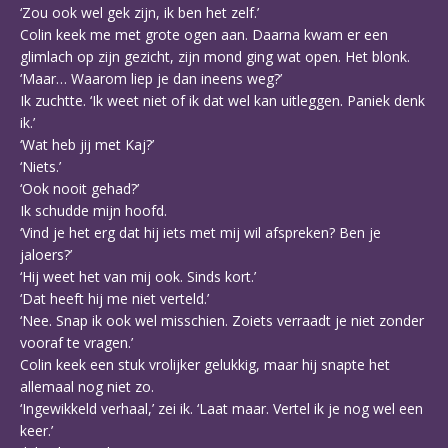
‘Zou ook wel gek zijn, ik ben het zelf.’
Colin keek me met grote ogen aan. Daarna kwam er een
glimlach op zijn gezicht, zijn mond ging wat open. Het blonk.
‘Maar… Waarom liep je dan ineens weg?’
Ik zuchtte. ‘Ik weet niet of ik dat wel kan uitleggen. Paniek denk
ik.’
‘Wat heb jij met Kaj?’
‘Niets.’
‘Ook nooit gehad?’
Ik schudde mijn hoofd.
‘Vind je het erg dat hij iets met mij wil afspreken? Ben je
jaloers?’
‘Hij weet het van mij ook. Sinds kort.’
‘Dat heeft hij me niet verteld.’
‘Nee. Snap ik ook wel misschien. Zoiets verraadt je niet zonder
vooraf te vragen.’
Colin keek een stuk vrolijker gelukkig, maar hij snapte het
allemaal nog niet zo.
‘Ingewikkeld verhaal,’ zei ik. ‘Laat maar. Vertel ik je nog wel een
keer.’