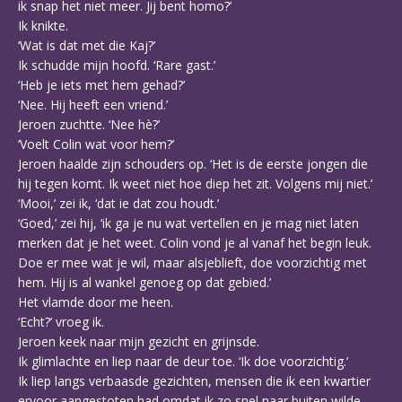
ik snap het niet meer. Jij bent homo?’
Ik knikte.
‘Wat is dat met die Kaj?’
Ik schudde mijn hoofd. ‘Rare gast.’
‘Heb je iets met hem gehad?’
‘Nee. Hij heeft een vriend.’
Jeroen zuchtte. ‘Nee hè?’
‘Voelt Colin wat voor hem?’
Jeroen haalde zijn schouders op. ‘Het is de eerste jongen die
hij tegen komt. Ik weet niet hoe diep het zit. Volgens mij niet.’
‘Mooi,’ zei ik, ‘dat ie dat zou houdt.’
‘Goed,’ zei hij, ‘ik ga je nu wat vertellen en je mag niet laten
merken dat je het weet. Colin vond je al vanaf het begin leuk.
Doe er mee wat je wil, maar alsjeblieft, doe voorzichtig met
hem. Hij is al wankel genoeg op dat gebied.’
Het vlamde door me heen.
‘Echt?’ vroeg ik.
Jeroen keek naar mijn gezicht en grijnsde.
Ik glimlachte en liep naar de deur toe. ‘Ik doe voorzichtig.’
Ik liep langs verbaasde gezichten, mensen die ik een kwartier
ervoor aangestoten had omdat ik zo snel naar buiten wilde.