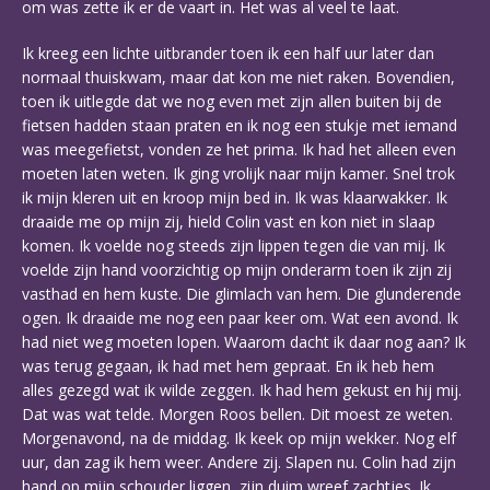
om was zette ik er de vaart in. Het was al veel te laat.
Ik kreeg een lichte uitbrander toen ik een half uur later dan
normaal thuiskwam, maar dat kon me niet raken. Bovendien,
toen ik uitlegde dat we nog even met zijn allen buiten bij de
fietsen hadden staan praten en ik nog een stukje met iemand
was meegefietst, vonden ze het prima. Ik had het alleen even
moeten laten weten. Ik ging vrolijk naar mijn kamer. Snel trok
ik mijn kleren uit en kroop mijn bed in. Ik was klaarwakker. Ik
draaide me op mijn zij, hield Colin vast en kon niet in slaap
komen. Ik voelde nog steeds zijn lippen tegen die van mij. Ik
voelde zijn hand voorzichtig op mijn onderarm toen ik zijn zij
vasthad en hem kuste. Die glimlach van hem. Die glunderende
ogen. Ik draaide me nog een paar keer om. Wat een avond. Ik
had niet weg moeten lopen. Waarom dacht ik daar nog aan? Ik
was terug gegaan, ik had met hem gepraat. En ik heb hem
alles gezegd wat ik wilde zeggen. Ik had hem gekust en hij mij.
Dat was wat telde. Morgen Roos bellen. Dit moest ze weten.
Morgenavond, na de middag. Ik keek op mijn wekker. Nog elf
uur, dan zag ik hem weer. Andere zij. Slapen nu. Colin had zijn
hand op mijn schouder liggen, zijn duim wreef zachtjes. Ik