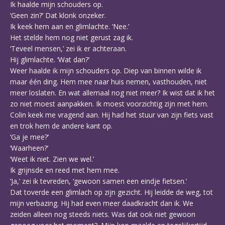
Ik haalde mijn schouders op.
‘Geen zin?’ Dat klonk onzeker.
Ik keek hem aan en glimlachte. ‘Nee.’
Het stelde hem nog niet gerust zag ik.
‘Teveel mensen,’ zei ik er achteraan.
Hij glimlachte. ‘Wat dan?’
Weer haalde ik mijn schouders op. Diep van binnen wilde ik
maar één ding. Hem mee naar huis nemen, vasthouden, niet
meer loslaten. En wat allemaal nog niet meer? Ik wist dat ik het
zo niet moest aanpakken. Ik moest voorzichtig zijn met hem.
Colin keek me vragend aan. Hij had het stuur van zijn fiets vast
en trok hem de andere kant op.
‘Ga je mee?’
‘Waarheen?’
‘Weet ik niet. Zien we wel.’
Ik grijnsde en reed met hem mee.
‘Ja,’ zei ik tevreden, ‘gewoon samen een eindje fietsen.’
Dat toverde een glimlach op zijn gezicht. Hij leidde de weg, tot
mijn verbazing. Hij had even meer daadkracht dan ik. We
zeiden alleen nog steeds niets. Was dat ook niet gewoon