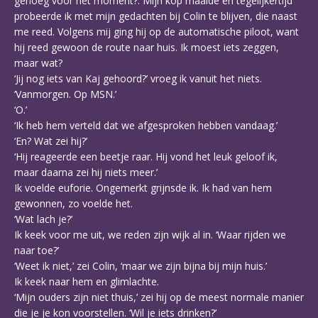
genoeg voor het moment?. Mijn kop maalde en tegelijkertijd
probeerde ik met mijn gedachten bij Colin te blijven, die naast
me reed. Volgens mij ging hij op de automatische piloot, want
hij reed gewoon de route naar huis. Ik moest iets zeggen,
maar wat?
‘Jij nog iets van Kaj gehoord?’ vroeg ik vanuit het niets.
‘Vanmorgen. Op MSN.’
‘O.’
‘Ik heb hem verteld dat we afgesproken hebben vandaag.’
‘En? Wat zei hij?’
‘Hij reageerde een beetje raar. Hij vond het leuk geloof ik,
maar daarna zei hij niets meer.’
Ik voelde euforie. Ongemerkt grijnsde ik. Ik had van hem
gewonnen, zo voelde het.
‘Wat lach je?’
Ik keek voor me uit, we reden zijn wijk al in. ‘Waar rijden we
naar toe?’
‘Weet ik niet,’ zei Colin, ‘maar we zijn bijna bij mijn huis.’
Ik keek naar hem en glimlachte.
‘Mijn ouders zijn niet thuis,’ zei hij op de meest normale manier
die je je kon voorstellen. ‘Wil je iets drinken?’