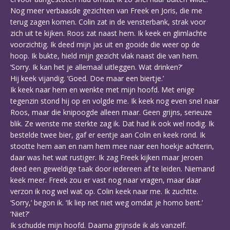
Nog meer verbaasde gezichten van Freek en Joris, die me
terug zagen komen. Colin zat in de vensterbank, strak voor
zich uit te kijken. Roos zat naast hem. Ik keek en glimlachte
voorzichtig. Ik deed mijn jas uit en gooide die weer op de
hoop. Ik bukte, hield mijn gezicht vlak naast die van hem.
‘Sorry. Ik kan het je allemaal uitleggen. Wat drinken?’
Hij keek vijandig. ‘Goed. Doe maar een biertje.’
Ik keek naar hem en wenkte met mijn hoofd. Met enige
tegenzin stond hij op en volgde me. Ik keek nog even snel naar
Roos, maar die knipoogde alleen maar. Geen grijns, serieuze
blik. Ze wenste me sterkte zag ik. Dat had ik ook wel nodig. Ik
bestelde twee bier, gaf er eentje aan Colin en keek rond. Ik
stootte hem aan en nam hem mee naar een hoekje achterin,
daar was het wat rustiger. Ik zag Freek kijken maar Jeroen
deed een geweldige taak door iedereen af te leiden. Niemand
keek meer. Freek zou er vast nog naar vragen, maar daar
verzon ik nog wel wat op. Colin keek naar me. Ik zuchtte.
‘Sorry,’ begon ik. ‘Ik liep net niet weg omdat je homo bent.’
‘Niet?’
Ik schudde mijn hoofd. Daarna grijnsde ik als vanzelf.