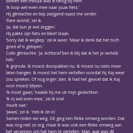
Binnen een minuut was ik terug bij hem.
‘Ik loop wel even mee naar jouw fiets.’
Hij glimlachte en liep zwijgend naast me verder.
‘Rare avond,’ zei ik.
‘Ja, dat kun je wel zeggen.’
Hij pakte zijn fiets en bleef staan.
‘Sorry dat ik wegliep,’ zei ik weer. ‘Maar ik denk dat het toch
goed af is gelopen.’
Colin glimlachte. ‘Ja. Achteraf ben ik blij dat ik het je verteld
heb.’
Ik grijnsde. Ik moest doorpakken nu. Ik moest nu niets meer
laten hangen. Ik moest het hem vertellen voordat hij Kaj weer
zou spreken. Of nog erger: zien. Ik had het gevoel dat ik Kaj
voor moest blijven.
‘Ik moet gaan,’ haalde hij me uit mijn gedachten.
‘Ik rij wel even mee,’ zei ik snel.
‘Hoeft niet.’
‘Jawel,’ zei ik. ‘Heb ik zin in.’
Samen reden we weg. Dit ging een flinke omweg worden. Dat
was nog niet zo erg, maar ik was ook een flinke omweg aan
het verzinnen om het hem te vertellen. Man, wat was dit