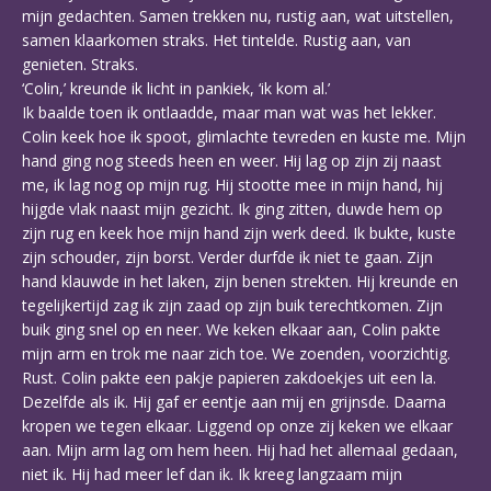
mijn gedachten. Samen trekken nu, rustig aan, wat uitstellen,
samen klaarkomen straks. Het tintelde. Rustig aan, van
genieten. Straks.
‘Colin,’ kreunde ik licht in pankiek, ‘ik kom al.’
Ik baalde toen ik ontlaadde, maar man wat was het lekker.
Colin keek hoe ik spoot, glimlachte tevreden en kuste me. Mijn
hand ging nog steeds heen en weer. Hij lag op zijn zij naast
me, ik lag nog op mijn rug. Hij stootte mee in mijn hand, hij
hijgde vlak naast mijn gezicht. Ik ging zitten, duwde hem op
zijn rug en keek hoe mijn hand zijn werk deed. Ik bukte, kuste
zijn schouder, zijn borst. Verder durfde ik niet te gaan. Zijn
hand klauwde in het laken, zijn benen strekten. Hij kreunde en
tegelijkertijd zag ik zijn zaad op zijn buik terechtkomen. Zijn
buik ging snel op en neer. We keken elkaar aan, Colin pakte
mijn arm en trok me naar zich toe. We zoenden, voorzichtig.
Rust. Colin pakte een pakje papieren zakdoekjes uit een la.
Dezelfde als ik. Hij gaf er eentje aan mij en grijnsde. Daarna
kropen we tegen elkaar. Liggend op onze zij keken we elkaar
aan. Mijn arm lag om hem heen. Hij had het allemaal gedaan,
niet ik. Hij had meer lef dan ik. Ik kreeg langzaam mijn