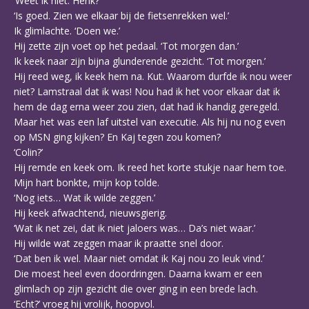
‘Weet ik niet. Henk?’
‘Is goed. Zien we elkaar bij de fietsenrekken wel.’
Ik glimlachte. ‘Doen we.’
Hij zette zijn voet op het pedaal. ‘Tot morgen dan.’
Ik keek naar zijn bijna glunderende gezicht. ‘Tot morgen.’
Hij reed weg, ik keek hem na. Kut. Waarom durfde ik nou weer
niet? Lamstraal dat ik was! Nou had ik het voor elkaar dat ik
hem de dag erna weer zou zien, dat had ik handig geregeld.
Maar het was een laf uitstel van executie. Als hij nu nog even
op MSN ging kijken? En Kaj tegen zou komen?
‘Colin?’
Hij remde en keek om. Ik reed het korte stukje naar hem toe.
Mijn hart bonkte, mijn kop tolde.
‘Nog iets… Wat ik wilde zeggen.’
Hij keek afwachtend, nieuwsgierig.
‘Wat ik net zei, dat ik niet jaloers was… Da’s niet waar.’
Hij wilde wat zeggen maar ik praatte snel door.
‘Dat ben ik wel. Maar niet omdat ik Kaj nou zo leuk vind.’
Die moest heel even doordringen. Daarna kwam er een
glimlach op zijn gezicht die over ging in een brede lach.
‘Echt?’ vroeg hij vrolijk, hoopvol.