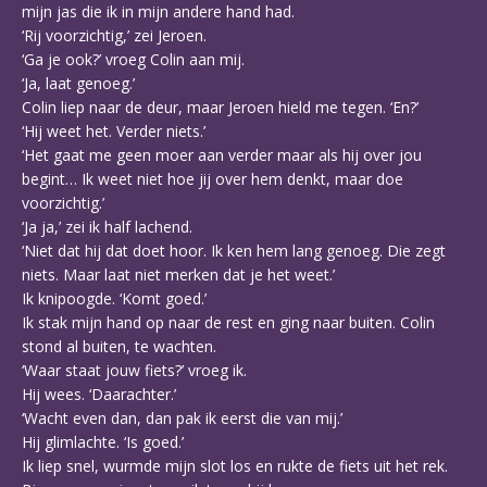
mijn jas die ik in mijn andere hand had.
‘Rij voorzichtig,’ zei Jeroen.
‘Ga je ook?’ vroeg Colin aan mij.
‘Ja, laat genoeg.’
Colin liep naar de deur, maar Jeroen hield me tegen. ‘En?’
‘Hij weet het. Verder niets.’
‘Het gaat me geen moer aan verder maar als hij over jou
begint… Ik weet niet hoe jij over hem denkt, maar doe
voorzichtig.’
‘Ja ja,’ zei ik half lachend.
‘Niet dat hij dat doet hoor. Ik ken hem lang genoeg. Die zegt
niets. Maar laat niet merken dat je het weet.’
Ik knipoogde. ‘Komt goed.’
Ik stak mijn hand op naar de rest en ging naar buiten. Colin
stond al buiten, te wachten.
‘Waar staat jouw fiets?’ vroeg ik.
Hij wees. ‘Daarachter.’
‘Wacht even dan, dan pak ik eerst die van mij.’
Hij glimlachte. ‘Is goed.’
Ik liep snel, wurmde mijn slot los en rukte de fiets uit het rek.