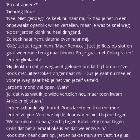
‘En dat andere?’
‘Genoeg Roos.’
‘Nee. Niet genoeg.’ Ze keek nu naar mij. ‘Ik had je het in een
onbewaakt ogenblik willen vertellen, maar je was te snel weg.’
‘Roos!’ Jeroen klonk nu heel dringend.
Ze keek naar hem, daarna even naar mij.
‘Oké,’ zei ze tegen hem. ‘Maar Remco, jij zet je fiets op slot en
gaat weer mee terug naar binnen. En je gaat met Colin praten.’
Jeroen glimlachte.
‘Hij denkt nu dat je weg bent gelopen omdat hij homo is,’ zei
Roos met uitgestoken vinger naar mij. ‘Dus je gaat nu mee en
voor je weg gaat heb je het van jezelf verteld.’
Jeroen’s mond viel open. ‘Wat?!’
‘Ja, dat was wat ik je wilde vertellen net, maar toen kwam
Ankie er bij staan.’
Jeroen schudde zijn hoofd. Roos lachte en trok me mee.
Jeroen volgde. Voor we bij de deur waren hield hij me tegen.
‘We komen er zo aan,’ zei hij tegen Roos. ‘Zeg maar tegen
Colin dat het allemaal oké is en dat we er zo zijn.’
Roos stak haar duim op, Jeroen pakte mijn arm vast. ‘Leg uit,