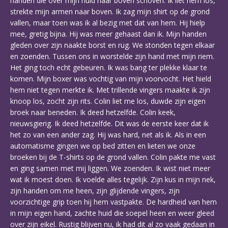
handen die over mijn huid naar boven schoven. Ik liet hem los,
strekte mijn armen naar boven. Ik zag mijn shirt op de grond
vallen, maar toen was ik al bezig met dat van hem. Hij hielp
mee, gretig bijna. Hij was meer gehaast dan ik. Mijn handen
gleden over zijn naakte borst en rug. We stonden tegen elkaar
en zoenden. Tussen ons in worstelde zijn hand met mijn riem.
Het ging toch echt gebeuren. Ik was bang ter plekke klaar te
komen. Mijn boxer was vochtig van mijn voorvocht. Het hield
hem niet tegen merkte ik. Met trillende vingers maakte ik zijn
knoop los, zocht zijn rits. Colin liet me los, duwde zijn eigen
broek naar beneden. Ik deed hetzelfde. Colin keek,
nieuwsgierig. Ik deed hetzelfde. Dit was de eerste keer dat ik
het zo van een ander zag. Hij was hard, net als ik. Als in een
automatisme gingen we op bed zitten en lieten we onze
broeken bij de T-shirts op de grond vallen. Colin pakte me vast
en ging samen met mij liggen. We zoenden. Ik wist niet meer
wat ik moest doen. Ik voelde alles tegelijk. Zijn kus in mijn nek,
zijn handen om me heen, zijn glijdende vingers, zijn
voorzichtige grip toen hij hem vastpakte. De hardheid van hem
in mijn eigen hand, zachte huid die soepel heen en weer gleed
over zijn eikel. Rustig blijven nu, ik had dit al zo vaak gedaan in