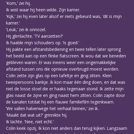
‘Kom,’ zei hij.
Ik wist waar hij heen wilde. Zijn kamer.
‘Kijk,’ zei hij even later alsof er niets gebeurd was, ‘dit is mijn
kamer.’
‘Leuk,’ zei ik onnozel.
Hij glimlachte. ‘TV aanzetten?’
Ik haalde mijn schouders op. ‘Is goed.’
Hij pakte een afstandsbediening en twee tellen later sprong
het beeld aan op een flinke flatscreen. Ik wou dat we beneden
gebleven waren. Er was ineens weer een ongemakkelijke
afstand tussen ons die opnieuw overbrugd moest worden.
Colin zette zijn glas op een tafeltje en ging zitten. Klein
tweepersoons bankje. Ik kon maar één ding doen, en dat was
niet de losse stoel die er haaks tegenaan stond. Ik zette mijn
glas naast de zijne en ging naast hem zitten. Colin zapte door
de kanalen totdat hij een flauwe familiefilm tegenkwam.
‘We vallen halverwege het verhaal binnen,’ zei ik.
‘Maakt dat wat uit?’ grinnikte hij.
Ik lachte. ‘Nee, niet echt.’
Colin keek opzij. Ik kon niet anders dan terug kijken. Langzaam