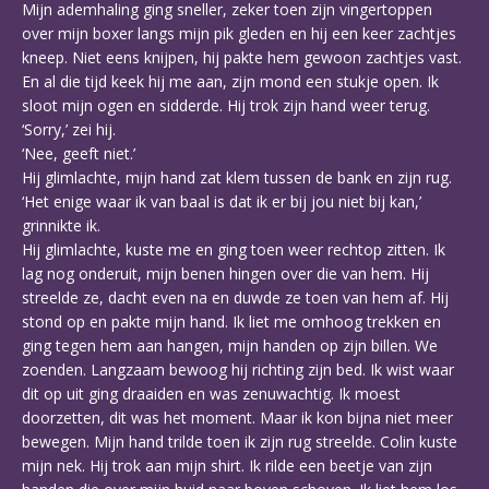
Mijn ademhaling ging sneller, zeker toen zijn vingertoppen
over mijn boxer langs mijn pik gleden en hij een keer zachtjes
kneep. Niet eens knijpen, hij pakte hem gewoon zachtjes vast.
En al die tijd keek hij me aan, zijn mond een stukje open. Ik
sloot mijn ogen en sidderde. Hij trok zijn hand weer terug.
‘Sorry,’ zei hij.
‘Nee, geeft niet.’
Hij glimlachte, mijn hand zat klem tussen de bank en zijn rug.
‘Het enige waar ik van baal is dat ik er bij jou niet bij kan,’
grinnikte ik.
Hij glimlachte, kuste me en ging toen weer rechtop zitten. Ik
lag nog onderuit, mijn benen hingen over die van hem. Hij
streelde ze, dacht even na en duwde ze toen van hem af. Hij
stond op en pakte mijn hand. Ik liet me omhoog trekken en
ging tegen hem aan hangen, mijn handen op zijn billen. We
zoenden. Langzaam bewoog hij richting zijn bed. Ik wist waar
dit op uit ging draaiden en was zenuwachtig. Ik moest
doorzetten, dit was het moment. Maar ik kon bijna niet meer
bewegen. Mijn hand trilde toen ik zijn rug streelde. Colin kuste
mijn nek. Hij trok aan mijn shirt. Ik rilde een beetje van zijn