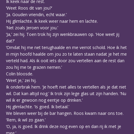
Ik keek naar de rest.
‘Weet Roos dit van jou?’
‘Ja. Gouden vriendin, echt waar.’
Hij glimlachte. Ik keek weer naar hem en lachte.
‘Net zoals Jeroen voor jou.’
‘Ja,’ zei hij. Toen trok hij zijn wenkbrauwen op. ‘Hoe weet jij
dat?’
‘Omdat hij me net terughaalde en me verrot schold. Hoe ik het
in mijn hoofd haalde om jou zo te laten staan nadat je het me
verteld had. Als ik ooit iets door zou vertellen aan de rest dan
zou hij me te grazen nemen.’
Colin bloosde.
‘Weet je,’ zei hij.
Ik onderbrak hem. ‘Je hoeft niet alles te vertellen als je dat niet
wil. Dat kan altijd nog.’ Ik trok zijn lege glas uit zijn handen. ‘Nu
wil ik er gewoon nog eentje op drinken.’
Hij glimlachte. ‘Is goed. Ik betaal.’
We bleven weer bij de bar hangen. Roos kwam naar ons toe.
‘Rem, ik wil zo gaan.’
‘O, ja, is goed. Ik drink deze nog even op en dan rij ik met je
mee.’