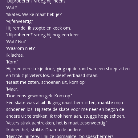
‘Uitproberen?’ vroeg hij ineens.
‘Wat?’
‘Skates. Welke maat heb je?’
‘Vijfenveertig.’
Hij remde. Ik stopte en keek om.
‘Uitproberen?’ vroeg hij nog een keer.
‘Wat? Nu?’
‘Waarom niet?’
Ik lachte.
‘Kom.’
Hij reed een stukje door, ging op de rand van een stoep zitten
en trok zijn veters los. Ik bleef verbaasd staan.
‘Naast me zitten, schoenen uit, kom op.’
‘Maar…’
‘Doe eens gewoon gek. Kom op.’
Eén skate was al uit. Ik ging naast hem zitten, maakte mijn
schoenen los. Hij zette de skate voor me neer en begon de
andere uit te trekken. Ik trok hem aan, stugge hoge schoen.
‘Veters strak aantrekken, het is maat zesenveertig.’
Ik deed het, strikte. Daarna de andere.
‘Hier,’ zei hij terwijl hij ze losmaakte, ‘polsbeschermers.