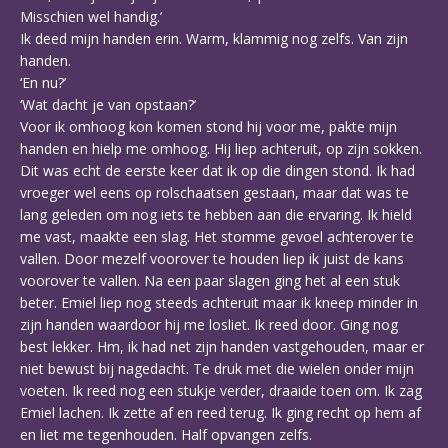
Misschien wel handig.’
Ik deed mijn handen erin. Warm, klammig nog zelfs. Van zijn
handen.
‘En nu?’
‘Wat dacht je van opstaan?’
Voor ik omhoog kon komen stond hij voor me, pakte mijn
handen en hielp me omhoog. Hij liep achteruit, op zijn sokken.
Dit was echt de eerste keer dat ik op die dingen stond. Ik had
vroeger wel eens op rolschaatsen gestaan, maar dat was te
lang geleden om nog iets te hebben aan die ervaring. Ik hield
me vast, maakte een slag. Het stomme gevoel achterover te
vallen. Door mezelf voorover te houden liep ik juist de kans
voorover te vallen. Na een paar slagen ging het al een stuk
beter. Emiel liep nog steeds achteruit maar ik kneep minder in
zijn handen waardoor hij me losliet. Ik reed door. Ging nog
best lekker. Hm, ik had net zijn handen vastgehouden, maar er
niet bewust bij nagedacht. Te druk met die wielen onder mijn
voeten. Ik reed nog een stukje verder, draaide toen om. Ik zag
Emiel lachen. Ik zette af en reed terug. Ik ging recht op hem af
en liet me tegenhouden. Half opvangen zelfs.