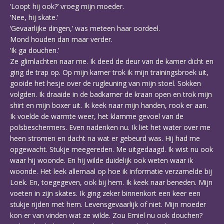
‘Loopt hij ook?’ vroeg mijn moeder.
‘Nee, hij skate.’
‘Gevaarlijke dingen,’ was meteen haar oordeel.
Mond houden dan maar verder.
‘Ik ga douchen.’
Ze glimlachten naar me. Ik deed de deur van de kamer dicht en
ging de trap op. Op mijn kamer trok ik mijn trainingsbroek uit,
gooide het hesje over de rugleuning van mijn stoel. Sokken
volgden. Ik draaide in de badkamer de kraan open en trok mijn
shirt en mijn boxer uit. Ik keek naar mijn handen, rook er aan.
Ik voelde de warmte weer, het klamme gevoel van de
polsbeschermers. Even nadenken nu. Ik liet het water over me
heen stromen en dacht na wat er gebeurd was. Hij had me
opgewacht. Stukje meegereden. Me uitgedaagd. Ik wist nu ook
waar hij woonde. En hij wilde duidelijk ook weten waar ik
woonde. Het leek allemaal op hoe ik informatie verzamelde bij
Loek. En, toegegeven, ook bij hem. Ik keek naar beneden. Mijn
voeten in zijn skates. Ik ging zeker binnenkort een keer een
stukje rijden met hem. Levensgevaarlijk of niet. Mijn moeder
kon er van vinden wat ze wilde. Zou Emiel nu ook douchen?