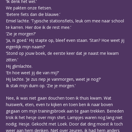
‘Ik denk het wel.’
We pakten onze fietsen.
‘Betere fiets dan die blauwe.’
Emiel lachte. ‘Typische stationsfiets, leuk om mee naar school
te karren. Hier doe ik de rest mee.’
‘Zie je morgen?’
‘Ja, is goed.’ Hij stapte op, bleef even staan. ‘Stan? Hoe weet jij
eigenlijk mijn naam?’
‘Stond op jouw boek, de eerste keer dat je naast me kwam
zitten.’
Hij glimlachte.
‘En hoe weet jij die van mij?’
Hij lachte. ‘Je zus riep je vanmorgen, weet je nog?’
Ik stak mijn duim op. ‘Zie je morgen.’
Nee, ik was niet gaan douchen toen ik thuis kwam. Wat
huiswerk, eten, even tv kijken en toen ben ik naar boven
gegaan om mijn trainingsbroek aan te gaan trekken. Beneden
trok ik het hesje over mijn shirt. Lampjes waren nog lang niet
nodig. Hesje. Gekocht met Loek. Door dat ding moest ik toch
weer aan hem denken. Niet over zeuren, ik had hem anders