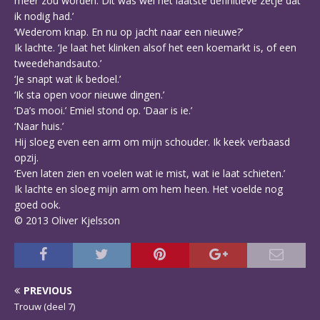
meer zou worden. Dit was wel het laatste definitieve zetje dat
ik nodig had.’
‘Wederom knap. En nu op jacht naar een nieuwe?’
Ik lachte. ‘Je laat het klinken alsof het een koemarkt is, of een
tweedehandsauto.’
‘Je snapt wat ik bedoel.’
‘Ik sta open voor nieuwe dingen.’
‘Da’s mooi.’ Emiel stond op. ‘Daar is ie.’
‘Naar huis.’
Hij sloeg even een arm om mijn schouder. Ik keek verbaasd
opzij.
‘Even laten zien en voelen wat ie mist, wat ie laat schieten.’
Ik lachte en sloeg mijn arm om hem heen. Het voelde nog
goed ook.
© 2013 Oliver Kjelsson
PREVIOUS
Trouw (deel 7)