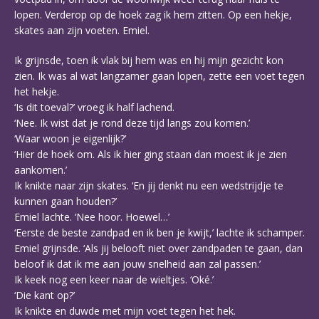
lopen. Verderop op de hoek zag ik hem zitten. Op een hekje,
skates aan zijn voeten. Emiel.
Ik grijnsde, toen ik vlak bij hem was en hij mijn gezicht kon
zien. Ik was al wat langzamer gaan lopen, zette een voet tegen
het hekje.
‘Is dit toeval?’ vroeg ik half lachend.
‘Nee. Ik wist dat je rond deze tijd langs zou komen.’
‘Waar woon je eigenlijk?’
‘Hier de hoek om. Als ik hier ging staan dan moest ik je zien
aankomen.’
Ik knikte naar zijn skates. ‘En jij denkt nu een wedstrijdje te
kunnen gaan houden?’
Emiel lachte. ‘Nee hoor. Hoewel…’
‘Eerste de beste zandpad en ik ben je kwijt,’ lachte ik schamper.
Emiel grijnsde. ‘Als jij belooft niet over zandpaden te gaan, dan
beloof ik dat ik me aan jouw snelheid aan zal passen.’
Ik keek nog een keer naar de wieltjes. ‘Oké.’
‘Die kant op?’
Ik knikte en duwde met mijn voet tegen het hek.