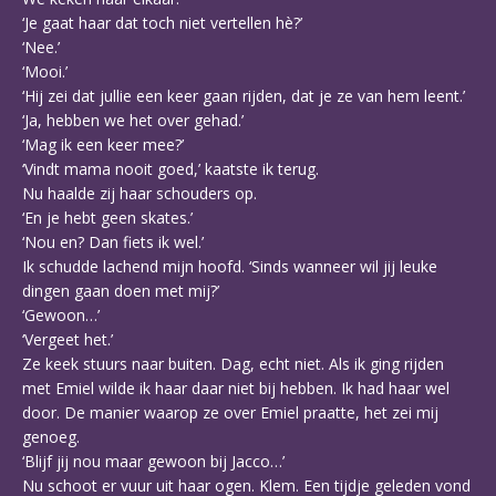
‘Je gaat haar dat toch niet vertellen hè?’
‘Nee.’
‘Mooi.’
‘Hij zei dat jullie een keer gaan rijden, dat je ze van hem leent.’
‘Ja, hebben we het over gehad.’
‘Mag ik een keer mee?’
‘Vindt mama nooit goed,’ kaatste ik terug.
Nu haalde zij haar schouders op.
‘En je hebt geen skates.’
‘Nou en? Dan fiets ik wel.’
Ik schudde lachend mijn hoofd. ‘Sinds wanneer wil jij leuke
dingen gaan doen met mij?’
‘Gewoon…’
‘Vergeet het.’
Ze keek stuurs naar buiten. Dag, echt niet. Als ik ging rijden
met Emiel wilde ik haar daar niet bij hebben. Ik had haar wel
door. De manier waarop ze over Emiel praatte, het zei mij
genoeg.
‘Blijf jij nou maar gewoon bij Jacco…’
Nu schoot er vuur uit haar ogen. Klem. Een tijdje geleden vond