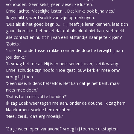
volhouden. Geen seks, geen vleselijke lusten.’
Emiel lachte. ‘Vleselijke lusten… Dat klinkt ook bijna vies.’
Ik grinnikte, werd vrolijk van zijn opmerkingen.
‘Dus als ik het goed begrijp… Hij heeft je leren kennen, laat zich
gaan, komt tot het besef dat dat absoluut niet kan, verbreekt
alle contact en nu zit hij van een afstandje naar je te kijken?’
‘Zoiets.’
‘Tssk. En ondertussen rukken onder de douche terwijl hij aan
jou denkt.’
‘Ik vraag het me af. Hij is er heel serieus over,’ zei ik wrang.
Emiel schudde zijn hoofd. ‘Hoe gaat jouw kerk er mee om?’
vroeg hij toen.
‘Geen idee. Ik denk hetzelfde. Het kan dat je het bent, maar
niets mee doen.’
‘Dat is toch niet vol te houden?’
Ik zag Loek weer tegen me aan, onder de douche, ik zag hem
klaarkomen, voelde hem zuchten.
‘Nee,’ zei ik, ‘da’s erg moeilijk.’
‘Ga je weer lopen vanavond?’ vroeg hij toen we uitstapten.