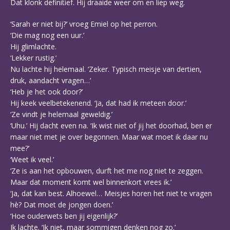
Dat klonk definitief. Hij draaide weer om en liep weg.
‘Sarah er niet bij?’ vroeg Emiel op het perron.
‘Die mag nog een uur.’
Hij glimlachte.
‘Lekker rustig.’
Nu lachte hij helemaal. ‘Zeker. Typisch meisje van dertien,
druk, aandacht vragen…’
‘Heb je het ook door?’
Hij keek veelbetekenend. ‘Ja, dat had ik meteen door.’
‘Ze vindt je helemaal geweldig.’
‘Uhu.’ Hij dacht even na. ‘Ik wist niet of jij het doorhad, ben er
maar niet met je over begonnen. Maar wat moet ik daar nu
mee?’
‘Weet ik veel.’
‘Ze is aan het opbouwen, durft het me nog niet te zeggen.
Maar dat moment komt wel binnenkort vrees ik.’
‘Ja, dat kan best. Alhoewel… Meisjes horen het niet te vragen
hè? Dat moet de jongen doen.’
‘Hoe ouderwets ben jij eigenlijk?’
Ik lachte. ‘Ik niet, maar sommigen denken nog zo.’