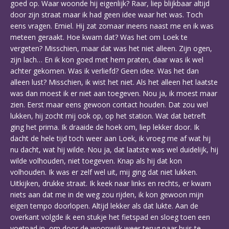
goed op. Waar woonde hij eigenlijk? Raar, liep blijkbaar altijd
door zijn straat maar ik had geen idee waar het was. Toch
eens vragen. Emiel. Hij zat zomaar ineens naast me en ik was
meteen geraakt. Hoe kwam dat? Was het om Loek te
vergeten? Misschien, maar dat was het niet alleen. Zijn ogen,
zijn lach… En ik kon goed met hem praten, daar was ik wel
achter gekomen. Was ik verliefd? Geen idee. Was het dan
alleen lust? Misschien, ik wist het niet. Als het alleen het laatste
was dan moest ik er niet aan toegeven. Nou ja, ik moest maar
zien. Eerst maar eens gewoon contact houden. Dat zou wel
lukken, hij zocht mij ook op, op het station. Wat dat betreft
ging het prima. Ik draaide de hoek om, liep lekker door. Ik
dacht de hele tijd toch weer aan Loek, ik vroeg me af wat hij
nu dacht, wat hij wilde. Nou ja, dat laatste was wel duidelijk, hij
wilde volhouden, niet toegeven. Knap als hij dat kon
volhouden. Ik was er zelf wel uit, mij ging dat niet lukken.
Uitkijken, drukke straat. Ik keek naar links en rechts, er kwam
niets aan dat me in de weg zou rijden, ik kon gewoon mijn
eigen tempo doorlopen. Altijd lekker als dat lukte. Aan de
overkant volgde ik een stukje het fietspad en sloeg toen een
voetpad in, om door de woonwijk weer terug naar huis te