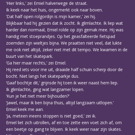
‘Hier links,’ zei Emiel halverwege de straat.
Ik keek naar het huis, ongemerkt ook naar boven.
‘Dat half open rolgordijn is mijn kamer,’ zei hij.
Blijkbaar had hij gezien dat ik zocht. Ik glimlachte. Ik liep wat
harder dan normaal, Emiel rolde op zijn gemak mee. Hij was
handig met stoeprandjes. Op het geasfalteerde fietspad
zoemden zijn wieltjes bijna. We praatten niet veel, dat lukte
me ook niet altijd, zeker niet met dit tempo. We kwamen in de
buurt van het skatepark.
‘Ga hier maar rechts,’ zei Emiel.
Hij reed iets voor me uit, draaide half schuin scherp door de
bocht. Niet langs het skateparkje dus.
‘Gaaf bochtje dit,’ grijnsde hij toen ik weer naast hem liep.
Ik glimlachte, ging wat langzamer lopen.
‘Kun je het niet meer bijhouden?’
‘Jawel, maar ik ben bijna thuis, altijd langzaam uitlopen.’
Emiel keek me aan.
‘Ja, meteen ineens stoppen is niet goed,’ zei ik.
Emiel liet zich uitrollen, af en toe zette een voet zich af, om
een beetje op gang te blijven. Ik keek weer naar zijn skates.