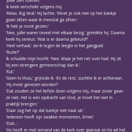
‘Jullie zien zoenen.’
Ik keek verschrikt volgens mij.
‘Relax. Big deal.’ Hij lachte. ‘Moet je ook niet op het bankje
gaan zitten waar ik meestal ga zitten.’
‘Ik heb je nooit gezien.’
‘Nee, jullie waren teveel met elkaar bezig,’ grinnikte hij. Daarna
keek hij serieus. ‘Wat is er daarna gebeurd?’
‘Heel verhaal,’ zei ik tegen de leegte in het gangpad.
‘Ruzie?’
Ik schudde mijn hoofd. ‘Nee. Waar je het net over had. Hij zit
bij een strengere gemeenschap dan ik.’
‘Kut.’
‘Geen tv thuis,’ grijnsde ik. ‘En de rest,’ zuchtte ik er achteraan.
‘Hij moet genezen worden?’
‘Dat zouden ze het liefste doen volgens mij, maar zover gaan
ze niet. Het is een opdracht van God, je moet het niet in
praktijk brengen.’
‘Daar zag het op dat bankje niet naar uit.’
‘Iedereen heeft zijn zwakke momenten, Emiel.’
‘Duh…’
‘Hij heeft er met iemand van de kerk over gepraat en hij wil het