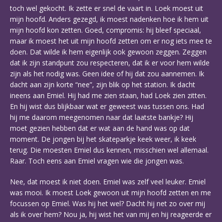
toch wel gekocht. Ik zette er snel de vaart in. Loek moest uit
mijn hoofd. Anders gezegd, ik moest nadenken hoe ik hem uit
mijn hoofd kon zetten. Goed, compromis: hij bleef speciaal,
maar ik moest het uit mijn hoofd zetten om er nog iets mee te
doen. Dat wilde ik hem eigenlijk ook gewoon zeggen. Zeggen
dat ik zijn standpunt zou respecteren, dat ik er voor hem wilde
zijn als het nodig was. Geen idee of hij dat zou aannemen. Ik
dacht aan zijn korte “nee”, zijn blik op het station. Ik dacht
ineens aan Emiel. Hij had me zien staan, had Loek zien zitten.
En hij wist dus blijkbaar wat er geweest was tussen ons. Had
hij me daarom meegenomen naar dat laatste bankje? Hij
moet gezien hebben dat er wat aan de hand was op dat
moment. De jongen bij het skateparkje keek weer, ik keek
terug. Die moesten Emiel dus kennen, misschien wel allemaal.
Raar. Toch eens aan Emiel vragen wie die jongen was.
Nee, dat moest ik niet doen. Emiel was zelf veel leuker. Emiel
was mooi. Ik moest Loek gewoon uit mijn hoofd zetten en me
focussen op Emiel. Was hij het wel? Dacht hij net zo over mij
als ik over hem? Nou ja, hij wist het van mij en hij reageerde er