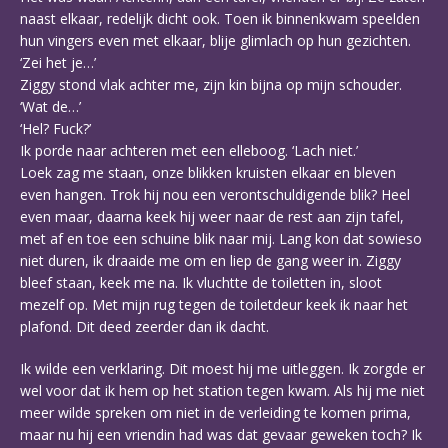
naast elkaar, redelijk dicht ook. Toen ik binnenkwam speelden
hun vingers even met elkaar, blije glimlach op hun gezichten.
‘Zei het je…’
Ziggy stond vlak achter me, zijn kin bijna op mijn schouder.
‘Wat de…’
‘Hel? Fuck?’
Ik porde naar achteren met een elleboog. ‘Lach niet.’
Loek zag me staan, onze blikken kruisten elkaar en bleven
even hangen. Trok hij nou een verontschuldigende blik? Heel
even maar, daarna keek hij weer naar de rest aan zijn tafel,
met af en toe een schuine blik naar mij. Lang kon dat sowieso
niet duren, ik draaide me om en liep de gang weer in. Ziggy
bleef staan, keek me na. Ik vluchtte de toiletten in, sloot
mezelf op. Met mijn rug tegen de toiletdeur keek ik naar het
plafond. Dit deed zeerder dan ik dacht.
Ik wilde een verklaring. Dit moest hij me uitleggen. Ik zorgde er
wel voor dat ik hem op het station tegen kwam. Als hij me niet
meer wilde spreken om niet in de verleiding te komen prima,
maar nu hij een vriendin had was dat gevaar geweken toch? Ik