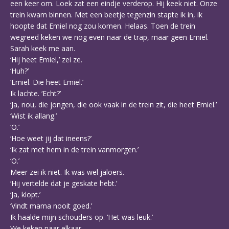
een keer om. Loek zat een eindje verderop. Hij keek niet. Onze
trein kwam binnen. Met een beetje tegenzin stapte ik in, ik
hoopte dat Emiel nog zou komen. Helaas. Toen de trein
wegreed keken we nog even naar de trap, maar geen Emiel.
Sarah keek me aan.
‘Hij heet Emiel,’ zei ze.
‘Huh?’
‘Emiel. Die heet Emiel.’
Ik lachte. ‘Echt?’
‘Ja, nou, die jongen, die ook vaak in de trein zit, die heet Emiel.’
‘Wist ik allang.’
‘O.’
‘Hoe weet jij dat ineens?’
‘Ik zat met hem in de trein vanmorgen.’
‘O.’
Meer zei ik niet. Ik was wel jaloers.
‘Hij vertelde dat je geskate hebt.’
‘Ja, klopt.’
‘Vindt mama nooit goed.’
Ik haalde mijn schouders op. ‘Het was leuk.’
We keken naar elkaar.