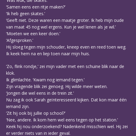
‘Was leuk, die skates.’
‘Samen eens een ritje maken?’
‘Ik heb geen skates.’
‘Geeft niet. Deze waren een maatje groter. Ik heb mijn oude
van maat 45 nog wel ergens. Kun je wel lenen als je wil.’
‘Moeten we een keer doen.’
‘Afgesproken.’
Hij sloeg tegen mijn schouder, kneep even en reed toen weg.
Ik keek hem na en liep toen naar mijn huis.
‘Zo, flink rondje,’ zei mijn vader met een schuine blik naar de
klok.
Ik glimlachte. ‘Kwam nog iemand tegen.’
Zijn vragende blik zei genoeg. Hij wilde meer weten.
‘Jongen die wel eens in de trein zit.’
Nu zag ik ook Sarah geïnteresseerd kijken. Dat kon maar één
iemand zijn.
‘Zit hij ook bij jullie op school?’
‘Nee, andere. Ik kom hem wel eens tegen op het station.’
Keek hij nou onderzoekend? Nadenkend misschien wel. Hij zei
er verder niets van in ieder geval.