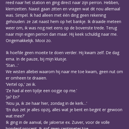
reed naar het station en ging direct naar zijn perron. Hebben,
klemzetten. Naast gaan zitten en vragen wat dit nou allemaal
was. Simpel. Ik had alleen met één ding geen rekening
gehouden: ze zat naast hem op het bankje. Ik draaide meteen
weer om, ik was nog niet eens op de bovenste trede. Terug
naar mijn eigen perron dan maar. Hij keek schuldig naar me.
Ongemakkelijk. Mooi zo.
Ik hoefde geen moeite te doen verder. Hij kwam zelf. De dag
erna. In de pauze, bij mijn kluisje.
‘Stan…’
We wisten allebei waarom hij naar me toe kwam, geen nut om
er omheen te draaien.
‘Vertel op,’ zei ik.
‘Ze had al een tijdje een oogje op me.’
‘Ja? En?’
‘Nou ja, ik zie haar hier, zondag in de kerk…’
‘En dus zet je alles opzij, alles wat je bent en begint er gewoon
wat mee?’
Ik ging in de aanval, de jaloerse ex. Zuiver, voor de volle
honderd procent. Ik gaf geen centimeter toe.