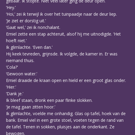
gebaar. Ik stopte. Niet veel later ging de deur open.
‘Hey.’
‘Hoi,’ zei ik terwijl ik over het tuinpaadje naar de deur liep.
‘Je ziet er dorstig uit.’
‘Gaat wel,’ zei ik nonchalant.
Emiel zette een stap achteruit, alsof hij me uitnodigde. ‘Het
hoeft niet.’
Ik glimlachte. ‘Even dan.’
Hij keek tevreden, grijnsde. Ik volgde, de kamer in. Er was
niemand thuis.
‘Cola?’
‘Gewoon water.’
Emiel draaide de kraan open en hield er een groot glas onder.
‘Hier.’
‘Dank je.’
Ik bleef staan, dronk een paar flinke slokken.
‘Je mag gaan zitten hoor.’
Ik glimlachte, voelde me onhandig. Glas op tafel, hoek van de
bank. Emiel viel in een grote stoel, voeten tegen de rand van
de tafel. Tenen in sokken, pluisjes aan de onderkant. Ze
bewogen.