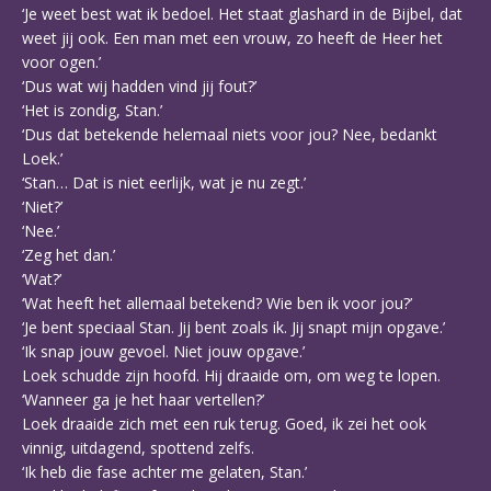
‘Je weet best wat ik bedoel. Het staat glashard in de Bijbel, dat
weet jij ook. Een man met een vrouw, zo heeft de Heer het
voor ogen.’
‘Dus wat wij hadden vind jij fout?’
‘Het is zondig, Stan.’
‘Dus dat betekende helemaal niets voor jou? Nee, bedankt
Loek.’
‘Stan… Dat is niet eerlijk, wat je nu zegt.’
‘Niet?’
‘Nee.’
‘Zeg het dan.’
‘Wat?’
‘Wat heeft het allemaal betekend? Wie ben ik voor jou?’
‘Je bent speciaal Stan. Jij bent zoals ik. Jij snapt mijn opgave.’
‘Ik snap jouw gevoel. Niet jouw opgave.’
Loek schudde zijn hoofd. Hij draaide om, om weg te lopen.
‘Wanneer ga je het haar vertellen?’
Loek draaide zich met een ruk terug. Goed, ik zei het ook
vinnig, uitdagend, spottend zelfs.
‘Ik heb die fase achter me gelaten, Stan.’