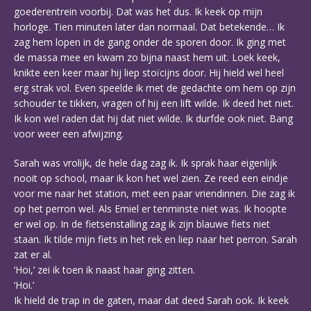
goederentrein voorbij. Dat was het dus. Ik keek op mijn
horloge. Tien minuten later dan normaal. Dat betekende… Ik
zag hem lopen in de gang onder de sporen door. Ik ging met
de massa mee en kwam zo bijna naast hem uit. Loek keek,
knikte een keer maar hij liep stoïcijns door. Hij hield wel heel
erg strak vol. Even speelde ik met de gedachte om hem op zijn
schouder te tikken, vragen of hij een lift wilde. Ik deed het niet.
Ik kon wel raden dat hij dat niet wilde. Ik durfde ook niet. Bang
voor weer een afwijzing.
Sarah was vrolijk, de hele dag zag ik. Ik sprak haar eigenlijk
nooit op school, maar ik kon het wel zien. Ze reed een eindje
voor me naar het station, met een paar vriendinnen. Die zag ik
op het perron wel. Als Emiel er tenminste niet was. Ik hoopte
er wel op. In de fietsenstalling zag ik zijn blauwe fiets niet
staan. Ik tilde mijn fiets in het rek en liep naar het perron. Sarah
zat er al.
‘Hoi,’ zei ik toen ik naast haar ging zitten.
‘Hoi.’
Ik hield de trap in de gaten, maar dat deed Sarah ook. Ik keek