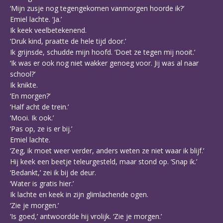
‘Mijn zusje nog tegengekomen vanmorgen hoorde ik?’
Emiel lachte. ‘Ja.’
Ik keek veelbetekenend.
‘Druk kind, praatte de hele tijd door.’
Ik grijnsde, schudde mijn hoofd. ‘Doet ze tegen mij nooit.’
‘Ik was er ook nog niet wakker genoeg voor. Jij was al naar
school?’
Ik knikte.
‘En morgen?’
‘Half acht de trein.’
‘Mooi. Ik ook.’
‘Pas op, ze is er bij.’
Emiel lachte.
‘Zeg, ik moet weer verder, anders weten ze niet waar ik blijf.’
Hij keek een beetje teleurgesteld, maar stond op. ‘Snap ik.’
‘Bedankt,’ zei ik bij de deur.
‘Water is gratis hier.’
Ik lachte en keek in zijn glimlachende ogen.
‘Zie je morgen.’
‘Is goed,’ antwoordde hij vrolijk. ‘Zie je morgen.’