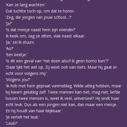
‘Kan ze lang wachten.’
Dat luchtte toch op, om dat te horen.
‘Zeg, die jongen van jouw school…?’
‘Ja?’
‘Is dat meisje naast hem zijn vriendin?’
Ik keek om, zag ze zitten, vlak naast elkaar.
‘Ja,’ zei ik stuurs.
‘Au?’
‘Een beetje.’
‘Is dit een geval van “net doen alsof ik geen homo ben”?’
‘Daar lijkt het wel op. Zij weet ook van niets. Maar hij gaat er
echt voor volgens mij.’
‘Volgens jou?’
‘Ik heb met hem gepraat vanmiddag. Wilde uitleg hebben, maar
hij kwam gelukkig zelf. Twee mannen kan niet, mag niet, liefde
tussen twee mensen is, weet ik veel, universeel? Hij vindt haar
echt leuk. Dus als een jongen niet kan, dan maar een meisje.
En hij houdt van haar blijkbaar.’
‘Je vertelt het leuk.’
‘Leuk?’