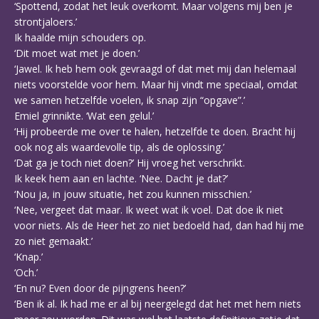
‘Spottend, zodat het leuk overkomt. Maar volgens mij ben je
strontjaloers.’
Ik haalde mijn schouders op.
‘Dit moet wat met je doen.’
‘Jawel. Ik heb hem ook gevraagd of dat met mij dan helemaal
niets voorstelde voor hem. Maar hij vindt me speciaal, omdat
we samen hetzelfde voelen, ik snap zijn “opgave”.’
Emiel grinnikte. ‘Wat een gelul.’
‘Hij probeerde me over te halen, hetzelfde te doen. Bracht hij
ook nog als waardevolle tip, als de oplossing.’
‘Dat ga je toch niet doen?’ Hij vroeg het verschrikt.
Ik keek hem aan en lachte. ‘Nee. Dacht je dat?’
‘Nou ja, in jouw situatie, het zou kunnen misschien.’
‘Nee, vergeet dat maar. Ik weet wat ik voel. Dat doe ik niet
voor niets. Als de Heer het zo niet bedoeld had, dan had hij me
zo niet gemaakt.’
‘Knap.’
‘Och.’
‘En nu? Even door de pijngrens heen?’
‘Ben ik al. Ik had me er al bij neergelegd dat het met hem niets