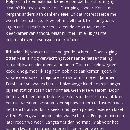
Rolgordijn helemaal naar beneden omdat hij zich om ging
kleden? Nu naakt onder de… Daar ging ik weer. Kon ik nu
nergens anders aan denken? Nee. En dat interesseerde me
even helemaal niets. Ik wreef mezelf hard, trok langzaam.
Ogen dicht. Emiel voor me. Ik leende de situatie in de
kleedkamer van school. Maar nu met Emiel. Ik gaf me
helemaal over. Levensgevaarlijk of niet.
Ik baalde, hij was er niet de volgende ochtend. Toen ik ging
zitten keek ik nog verwachtingsvol naar de fietsenstalling,
maar hij kwam niet meer aanrennen. Toen de trein wegreed
keek ik nog, maar ik zag hem ook niet aan komen rijden. Ik
stopte de dopjes in mijn oren en sloot mijn ogen. Jammer.
Eerste uur vrij waarschijnlijk. Halverwege bleef de trein langer
bij een station staan dan normaal. Geen idee waarom. Door
de muziek heen hoorde ik de speakers in de trein, maar ik kon
het niet verstaan. Voordat ik er bij nadacht om te luisteren was
het bericht al voorbij. Ik keek rond, geen paniek, iedereen bleef
zitten. Zo erg was het dus niet waarschijnlijk. Een paar minuten
later reden we weer. Langzamer dan normaal. Vlak voor het
station kwamen er meer sporen bij en reden we een