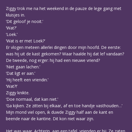
Ziggy trok me na het weekend in de pauze de lege gang met
kluisjes in.
‘Dit geloof je nooit.’
‘Wat?’
‘Loek.’
‘Wat is er met Loek?’
Er vlogen meteen allerlei dingen door mijn hoofd. De eerste:
was hij uit de kast gekomen? Waar haalde hij dat lef vandaan?
De tweede, nog erger: hij had een nieuwe vriend?
‘Niet gaan lachen.’
‘Dat ligt er aan.’
‘Hij heeft een vriendin.’
‘Wat?!’
Ziggy knikte.
‘Doe normaal, dat kan niet.’
‘Ga kijken. Ze zitten bij elkaar, af en toe handje vasthouden…’
Mijn mond viel open, ik duwde Ziggy half aan de kant en
beende naar de kantine. Dit kon niet waar zijn.
Het was waar. Achterin, aan een tafel, vrienden er bij. Ze zaten