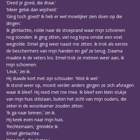
‘Deed je goed, die draai.’
‘Meer geluk dan wijsheid.’
‘Ging toch goed? Ik heb er wel moeilijker zien doen op die
dingen.’
Ik glimlachte, rolde naar de stoeprand waar mijn schoenen
nog stonden. Ik ging zitten, viel nog bijna omdat een voet
wegrolde. Emiel ging weer naast me zitten. Ik trok als eerste
de beschermers van mijn handen en gaf ze terug. Daarna
maakte ik de veters los. Emiel trok ze meteen weer aan, ik
mijn schoenen.
‘Leuk,’ zei ik.
Hij duwde kort met zijn schouder. ‘Wist ik wel.’
Ik stond weer op, moest verder anders gingen ze zich afvragen
waar ik bleef. Hij reed met me mee. Ik bleef een klein stukje
van mijn huis stilstaan, buiten het zicht van mijn ouders, die
zeker in de woonkamer zouden zitten.
‘Ik ga naar binnen,’ zei ik.
Hij keek even naar mijn huis.
‘Rechterraam,’ grinnikte ik.
Emiel glimlachte.