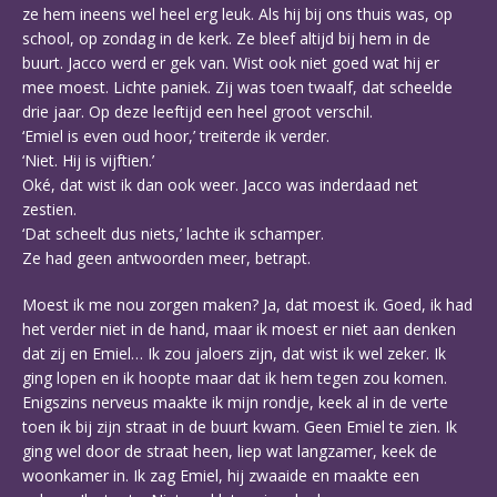
ze hem ineens wel heel erg leuk. Als hij bij ons thuis was, op
school, op zondag in de kerk. Ze bleef altijd bij hem in de
buurt. Jacco werd er gek van. Wist ook niet goed wat hij er
mee moest. Lichte paniek. Zij was toen twaalf, dat scheelde
drie jaar. Op deze leeftijd een heel groot verschil.
‘Emiel is even oud hoor,’ treiterde ik verder.
‘Niet. Hij is vijftien.’
Oké, dat wist ik dan ook weer. Jacco was inderdaad net
zestien.
‘Dat scheelt dus niets,’ lachte ik schamper.
Ze had geen antwoorden meer, betrapt.
Moest ik me nou zorgen maken? Ja, dat moest ik. Goed, ik had
het verder niet in de hand, maar ik moest er niet aan denken
dat zij en Emiel… Ik zou jaloers zijn, dat wist ik wel zeker. Ik
ging lopen en ik hoopte maar dat ik hem tegen zou komen.
Enigszins nerveus maakte ik mijn rondje, keek al in de verte
toen ik bij zijn straat in de buurt kwam. Geen Emiel te zien. Ik
ging wel door de straat heen, liep wat langzamer, keek de
woonkamer in. Ik zag Emiel, hij zwaaide en maakte een