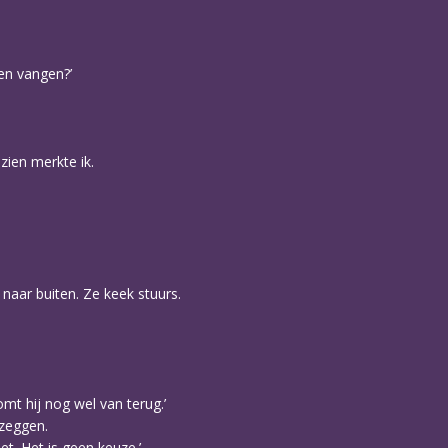
nen vangen?’
 zien merkte ik.
 naar buiten. Ze keek stuurs.
omt hij nog wel van terug.’
 zeggen.
et. Het is geen keuze.’