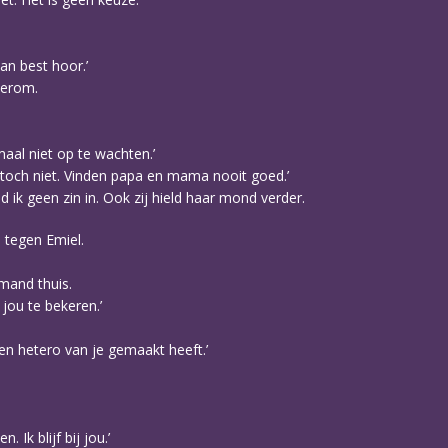
an best hoor.’
terom.
lemaal niet op te wachten.’
n toch niet. Vinden papa en mama nooit goed.’
d ik geen zin in. Ook zij hield haar mond verder.
d tegen Emiel.
mand thuis.
 jou te bekeren.’
een hetero van je gemaakt heeft.’
 Ik blijf bij jou.’