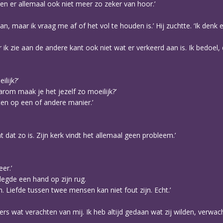
 ben er allemaal ook niet meer zo zeker van hoor.’
kan, maar ik vraag me af of het vol te houden is.’ Hij zuchtte. ‘Ik denk 
 ik zie aan de andere kant ook niet wat er verkeerd aan is. Ik bedoel, 
lijk?’
rom maak je het jezelf zo moeilijk?’
ten op een of andere manier.’
at dat zo is. Zijn kerk vindt het allemaal geen probleem.’
er.’
 legde een hand op zijn rug.
aan. Liefde tussen twee mensen kan niet fout zijn. Echt.’
rs wat verachten van mij. Ik heb altijd gedaan wat zij wilden, verwacht