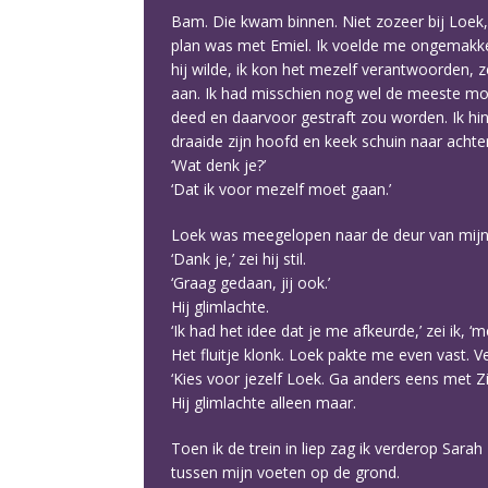
Bam. Die kwam binnen. Niet zozeer bij Loek,
plan was met Emiel. Ik voelde me ongemakke
hij wilde, ik kon het mezelf verantwoorden, ze
aan. Ik had misschien nog wel de meeste mo
deed en daarvoor gestraft zou worden. Ik hi
draaide zijn hoofd en keek schuin naar achter
‘Wat denk je?’
‘Dat ik voor mezelf moet gaan.’
Loek was meegelopen naar de deur van mijn 
‘Dank je,’ zei hij stil.
‘Graag gedaan, jij ook.’
Hij glimlachte.
‘Ik had het idee dat je me afkeurde,’ zei ik, 
Het fluitje klonk. Loek pakte me even vast. V
‘Kies voor jezelf Loek. Ga anders eens met Zi
Hij glimlachte alleen maar.
Toen ik de trein in liep zag ik verderop Sarah 
tussen mijn voeten op de grond.