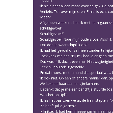
‘Touché.’
‘Ik hield haar alleen maar voor de gek. Geloof
‘Verliefd. Tot over mijn oren. Emiel is echt coo
‘Maar?’
‘Afgelopen weekend ben ik met hem gaan skat
schuldgevoel.’
‘Schuldgevoel?’
‘Schuldgevoel. Naar mijn ouders toe. Alsof ik 
‘Dat doe je waarschijnlijk ook.’
‘Ik had het gevoel of ze mee stonden te kijken
Loek keek me aan. ‘Bij mij had je er geen mo
‘Dat was…’ Ik dacht even na. ‘Nieuwsgierighe
Keek hij nou teleurgesteld?
‘En dat moest met iemand die speciaal was. En
‘Ik ook niet. Op een of andere manier dan. Spi
We keken elkaar aan en glimlachten.
‘Bedankt dat je me een berichtje stuurde to
‘Was het op tijd?’
‘Ik las het pas toen we uit de trein stapten. Ne
‘Ze heeft jullie gezien?’
Ik knikte. ‘Ik had hem meegenomen naar hui