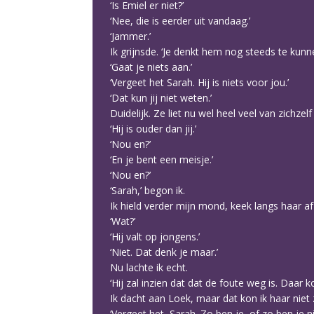
‘Is Emiel er niet?’
‘Nee, die is eerder uit vandaag.’
‘Jammer.’
Ik grijnsde. ‘Je denkt hem nog steeds te kun
‘Gaat je niets aan.’
‘Vergeet het Sarah. Hij is niets voor jou.’
‘Dat kun jij niet weten.’
Duidelijk. Ze liet nu wel heel veel van zichzelf
‘Hij is ouder dan jij.’
‘Nou en?’
‘En je bent een meisje.’
‘Nou en?’
‘Sarah,’ begon ik.
Ik hield verder mijn mond, keek langs haar af
‘Wat?’
‘Hij valt op jongens.’
‘Niet. Dat denk je maar.’
Nu lachte ik echt.
‘Hij zal inzien dat dat de foute weg is. Daar k
Ik dacht aan Loek, maar dat kon ik haar niet
‘Vergeet het, Sarah. Zo ben je, of zo ben je ni