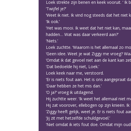
Loek strekte zijn benen en keek vooruit. ‘ Ik
‘Twijfel je?’
‘Weet ik niet. Ik vind nog steeds dat het niet 
‘Ik ook.’
‘Het was mooi. Ik weet dat het niet kan, maar
hadden… Wat was daar verkeerd aan?’
‘Niets.’
Loek zuchtte. ‘Waarom is het allemaal zo moei
‘Geen idee. Weet je wat Ziggy me vroeg? Waa
‘Omdat ik dat gevoel niet aan de kant kan ze
‘Dat bedoelde hij niet, Loek.’
Loek keek naar me, verstoord.
‘Er is niets fout aan. Het is ons aangepraat d
‘Daar hebben ze het mis dan.’
‘O ja?’ vroeg ik uitdagend.
Hij zuchtte weer. ‘Ik weet het allemaal niet me
Hij zat voorover, ellebogen op zijn knieën. Ik
‘Ziggy heeft gelijk, weet je. Er is niets fout 
‘Jij zit met hetzelfde schuldgevoel.’
‘Niet omdat ik iets fout doe. Omdat mijn oude