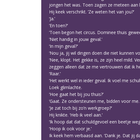
jongen het was. Toen zagen ze meteen aan h
Hij keek verschrikt. ‘Ze weten het van jou?’
‘Ja.’
‘En toen?’
‘Toen begon het circus. Dominee thuis gewee
‘Niet handig in jouw geval.’
‘In mijn geval?’
‘Nou ja, jij wil dingen doen die niet kunnen v
‘Nee, klopt. Het gekke is, ze zijn heel mild.
zeggen alleen dat ze me vertrouwen dat ik het
‘Raar.’
‘Het werkt wel in ieder geval. Ik voel me schuld
Loek glimlachte.
‘Hoe gaat het bij jou thuis?’
‘Gaat. Ze ondersteunen me, bidden voor me. 
‘Je zat toch bij zo’n werkgroep?’
Hij knikte. ‘Heb ik veel aan.’
‘Ik hoop dat dat schuldgevoel een beetje wegt
‘Hoop ik ook voor je.’
Ik keek hem verbaasd aan. ‘Dank je. Dat jij d