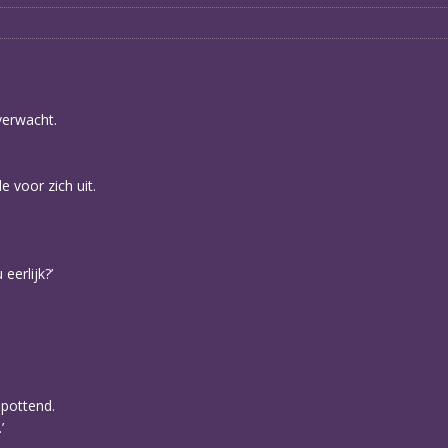
verwacht.
e voor zich uit.
eerlijk?’
spottend.
’