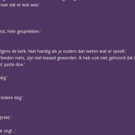
aar dat er wat was.’
st, hele gesprekken.’
olgens de kerk. Niet handig als je ouders dan weten wat er speelt.’
 Verbieden niets, zijn niet kwaad geworden. Ik heb ook niet gehoord d
 juiste doe.’
ig.’
Iedere dag.’
rekt.’
at zegt…’