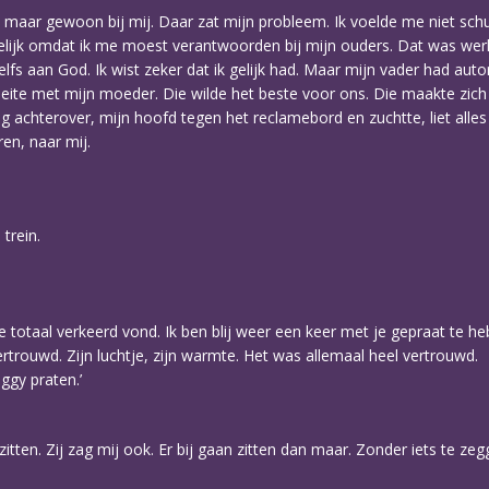
 maar gewoon bij mij. Daar zat mijn probleem. Ik voelde me niet schu
lijk omdat ik me moest verantwoorden bij mijn ouders. Dat was wer
lfs aan God. Ik wist zeker dat ik gelijk had. Maar mijn vader had auto
eite met mijn moeder. Die wilde het beste voor ons. Die maakte zic
ng achterover, mijn hoofd tegen het reclamebord en zuchtte, liet all
en, naar mij.
trein.
‘me totaal verkeerd vond. Ik ben blij weer een keer met je gepraat te he
ertrouwd. Zijn luchtje, zijn warmte. Het was allemaal heel vertrouwd.
ggy praten.’
zitten. Zij zag mij ook. Er bij gaan zitten dan maar. Zonder iets te zeg