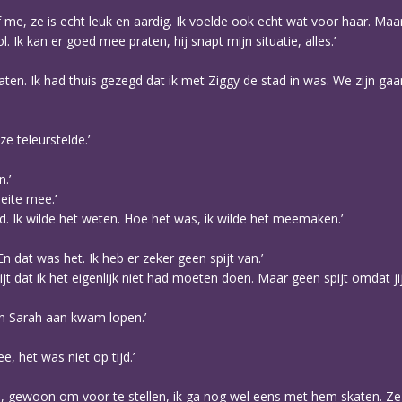
 me, ze is echt leuk en aardig. Ik voelde ook echt wat voor haar. Maar
l. Ik kan er goed mee praten, hij snapt mijn situatie, alles.’
en. Ik had thuis gezegd dat ik met Ziggy de stad in was. We zijn ga
ze teleurstelde.’
.’
eite mee.’
id. Ik wilde het weten. Hoe het was, ik wilde het meemaken.’
 dat was het. Ik heb er zeker geen spijt van.’
jt dat ik het eigenlijk niet had moeten doen. Maar geen spijt omdat jij
en Sarah aan kwam lopen.’
e, het was niet op tijd.’
s, gewoon om voor te stellen, ik ga nog wel eens met hem skaten. 