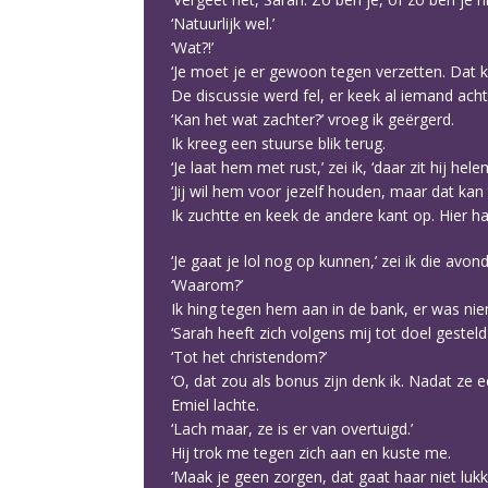
‘Natuurlijk wel.’
‘Wat?!’
‘Je moet je er gewoon tegen verzetten. Dat k
De discussie werd fel, er keek al iemand ach
‘Kan het wat zachter?’ vroeg ik geërgerd.
Ik kreeg een stuurse blik terug.
‘Je laat hem met rust,’ zei ik, ‘daar zit hij he
‘Jij wil hem voor jezelf houden, maar dat ka
Ik zuchtte en keek de andere kant op. Hier ha
‘Je gaat je lol nog op kunnen,’ zei ik die avon
‘Waarom?’
Ik hing tegen hem aan in de bank, er was nie
‘Sarah heeft zich volgens mij tot doel gesteld
‘Tot het christendom?’
‘O, dat zou als bonus zijn denk ik. Nadat ze 
Emiel lachte.
‘Lach maar, ze is er van overtuigd.’
Hij trok me tegen zich aan en kuste me.
‘Maak je geen zorgen, dat gaat haar niet lukken.