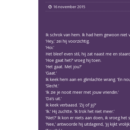
16 november 2015
Ik schrok van hem. Ik had hem gewoon niet 
‘Hey,’ zei hij voorzichtig.
‘Hoi.’
Het bleef even stil, hij zat naast me en staard
‘Hoe gaat het?’ vroeg hij toen.
‘Het gaat. Met jou?’
‘Gaat.’
Ik keek hem aan en glimlachte wrang. ‘En nou 
‘Slecht.’
‘Ik zie je nooit meer met jouw vriendin.’
‘Da’s uit.’
Ik keek verbaasd. ‘Zij of jij?’
‘Ik.’ Hij zuchtte. ‘Ik trok het niet meer.’
‘Niet?’ Ik kon er niets aan doen, ik vroeg het 
‘Nee,’ antwoorde hij uitdagend, ‘jij kijkt vrolijk.