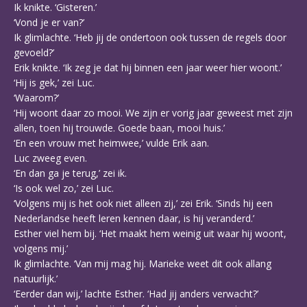
Ik knikte. ‘Gisteren.’
‘Vond je er van?’
Ik glimlachte. ‘Heb jij de ondertoon ook tussen de regels door
gevoeld?’
Erik knikte. ‘Ik zeg je dat hij binnen een jaar weer hier woont.’
‘Hij is gek,’ zei Luc.
‘Waarom?’
‘Hij woont daar zo mooi. We zijn er vorig jaar geweest met zijn
allen, toen hij trouwde. Goede baan, mooi huis.’
‘En een vrouw met heimwee,’ vulde Erik aan.
Luc zweeg even.
‘En dan ga je terug,’ zei ik.
‘Is ook wel zo,’ zei Luc.
‘Volgens mij is het ook niet alleen zij,’ zei Erik. ‘Sinds hij een
Nederlandse heeft leren kennen daar, is hij veranderd.’
Esther viel hem bij. ‘Het maakt hem weinig uit waar hij woont,
volgens mij.’
Ik glimlachte. ‘Van mij mag hij. Marieke weet dit ook allang
natuurlijk.’
‘Eerder dan wij,’ lachte Esther. ‘Had jij anders verwacht?’