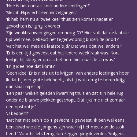
‘Hoe is het contact met andere leerlingen?’
‘Slecht. Hij is echt een einzelgänger.’
‘Ik heb hem nu al twee keer thuis zien komen nadat er
gevochten is,’ ging ik verder.
Zijn wenkbrauwen gingen omhoog. ‘O? Hier valt dat de laatste
tijd wel mee. Gebeurt het tegenwoordig buiten de poort?’
‘Valt het wel mee de laatste tijd? Dat was ooit wel anders?’
‘Er is een tijd geweest dat het iedere week raak was. Kort
lontje, hij sloeg er op als het hem niet naar de zin was.’
‘Enig idee hoe dat komt?’
‘Geen idee. Er is niets uit te krijgen. Van andere leerlingen hoor
ik dat hij een grote bek heeft, als hij wat terug te horen krijgt
dan slaat hij er op.’
‘Een paar weken geleden kwam hij thuis en zat zijn hele rug
onder de blauwe plekken geschopt. Dat lijkt me niet zomaar
een opstootje.’
‘U bedoelt?’
‘Dat het niet een 1 op 1 gevecht is geweest. Ik ben wel eens
benieuwd wie die jongens zijn waar hij het mee aan de stok
heeft.’ Voor hij iets terug kon zeggen ging ik verder. ‘Volgens