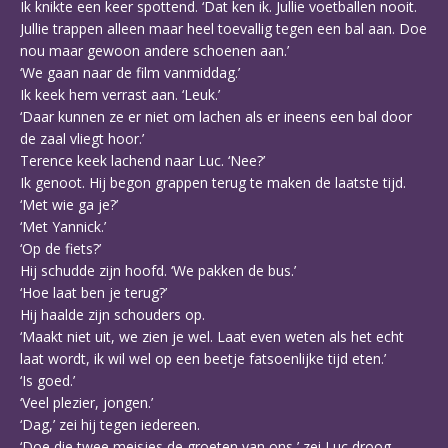
Ik knikte een keer spottend. ‘Dat ken ik. Jullie voetballen nooit.
Jullie trappen alleen maar heel toevallig tegen een bal aan. Doe
nou maar gewoon andere schoenen aan.’
‘We gaan naar de film vanmiddag.’
Ik keek hem verrast aan. ‘Leuk.’
‘Daar kunnen ze er niet om lachen als er ineens een bal door
de zaal vliegt hoor.’
Terence keek lachend naar Luc. ‘Nee?’
Ik genoot. Hij begon grappen terug te maken de laatste tijd.
‘Met wie ga je?’
‘Met Yannick.’
‘Op de fiets?’
Hij schudde zijn hoofd. ‘We pakken de bus.’
‘Hoe laat ben je terug?’
Hij haalde zijn schouders op.
‘Maakt niet uit, we zien je wel. Laat even weten als het echt
laat wordt, ik wil wel op een beetje fatsoenlijke tijd eten.’
‘Is goed.’
‘Veel plezier, jongen.’
‘Dag,’ zei hij tegen iedereen.
‘Doe die twee meisjes de groeten van ons,’ zei Luc droog.