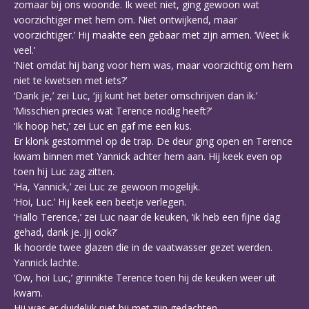
zomaar bij ons woonde. Ik weet niet, ging gewoon wat
voorzichtiger met hem om. Niet ontwijkend, maar
voorzichtiger.’ Hij maakte een gebaar met zijn armen. ‘Weet ik
veel.’
‘Niet omdat hij bang voor hem was, maar voorzichtig om hem
niet te kwetsen met iets?’
‘Dank je,’ zei Luc, ‘jij kunt het beter omschrijven dan ik.’
‘Misschien precies wat Terence nodig heeft?’
‘Ik hoop het,’ zei Luc en gaf me een kus.
Er klonk gestommel op de trap. De deur ging open en Terence
kwam binnen met Yannick achter hem aan. Hij keek even op
toen hij Luc zag zitten.
‘Ha, Yannick,’ zei Luc ze gewoon mogelijk.
‘Hoi, Luc.’ Hij keek een beetje verlegen.
‘Hallo Terence,’ zei Luc naar de keuken, ‘ik heb een fijne dag
gehad, dank je. Jij ook?’
Ik hoorde twee glazen die in de vaatwasser gezet werden.
Yannick lachte.
‘Ow, hoi Luc,’ grinnikte Terence toen hij de keuken weer uit
kwam.
Hij was er duidelijk niet bij met zijn gedachten.