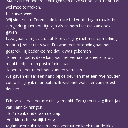
‘Maar als het andere leerlingen van deze school zijn, hebt u er
wel mee te maken.’
Hij knikte weer.
‘Wij vinden dat Terence de laatste tijd vorderingen maakt in
zijn gedrag. Het zou fijn zijn als ze hem hier die kans ook
gaven.’
Ik zag aan zijn gezicht dat ik te ver ging met mijn opmerking,
maar hij zei er niets van. Er kwam een afronding aan het
gesprek. Hij bedankte me dat ik was gekomen.
‘Ik ben blij dat ik deze kant van het verhaal ook eens hoor,’
maakte hij er een positief eind aan.
‘Ik ben blij het te hebben kunnen vertellen.’
We gaven elkaar een hand bij de deur en met een “we houden
contact” ging ik naar buiten. Ik wist niet wat ik er van moest
denken.
Echt vrolijk had het me niet gemaakt. Terug thuis zag ik de jas
van Yannick hangen.
‘Hoi!’ riep ik onder aan de trap.
‘Hoi!’ klonk het vrolijk terug.
Ik glimlachte. Ik rekte me een keer uit en keek naar de klok.