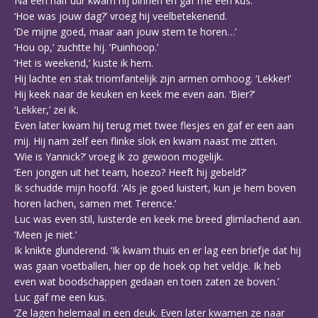
Na een half uur kwam hij binnen en gaf me een kus.
‘Hoe was jouw dag?’ vroeg hij veelbetekenend.
‘De mijne goed, maar aan jouw stem te horen…’
‘Hou op,’ zuchtte hij. ‘Puinhoop.’
‘Het is weekend,’ kuste ik hem.
Hij lachte en stak triomfantelijk zijn armen omhoog. ‘Lekker!’
Hij keek naar de keuken en keek me even aan. ‘Bier?’
‘Lekker,’ zei ik.
Even later kwam hij terug met twee flesjes en gaf er een aan
mij. Hij nam zelf een flinke slok en kwam naast me zitten.
‘Wie is Yannick?’ vroeg ik zo gewoon mogelijk.
‘Een jongen uit het team, hoezo? Heeft hij gebeld?’
Ik schudde mijn hoofd. ‘Als je goed luistert, kun je hem boven
horen lachen, samen met Terence.’
Luc was even stil, luisterde en keek me breed glimlachend aan.
‘Meen je niet.’
Ik knikte glunderend. ‘Ik kwam thuis en er lag een briefje dat hij
was gaan voetballen, hier op de hoek op het veldje. Ik heb
even wat boodschappen gedaan en toen zaten ze boven.’
Luc gaf me een kus.
‘Ze lagen helemaal in een deuk. Even later kwamen ze naar