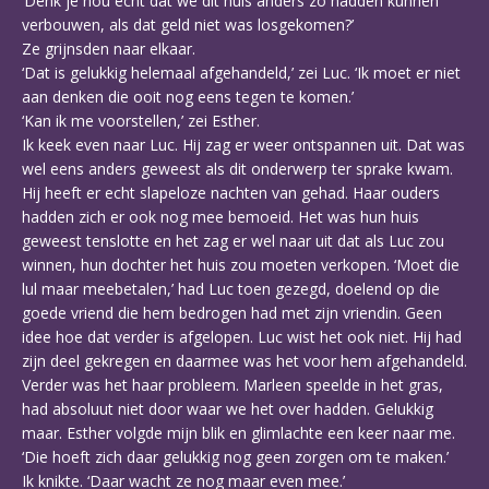
‘Denk je nou echt dat we dit huis anders zo hadden kunnen
verbouwen, als dat geld niet was losgekomen?’
Ze grijnsden naar elkaar.
‘Dat is gelukkig helemaal afgehandeld,’ zei Luc. ‘Ik moet er niet
aan denken die ooit nog eens tegen te komen.’
‘Kan ik me voorstellen,’ zei Esther.
Ik keek even naar Luc. Hij zag er weer ontspannen uit. Dat was
wel eens anders geweest als dit onderwerp ter sprake kwam.
Hij heeft er echt slapeloze nachten van gehad. Haar ouders
hadden zich er ook nog mee bemoeid. Het was hun huis
geweest tenslotte en het zag er wel naar uit dat als Luc zou
winnen, hun dochter het huis zou moeten verkopen. ‘Moet die
lul maar meebetalen,’ had Luc toen gezegd, doelend op die
goede vriend die hem bedrogen had met zijn vriendin. Geen
idee hoe dat verder is afgelopen. Luc wist het ook niet. Hij had
zijn deel gekregen en daarmee was het voor hem afgehandeld.
Verder was het haar probleem. Marleen speelde in het gras,
had absoluut niet door waar we het over hadden. Gelukkig
maar. Esther volgde mijn blik en glimlachte een keer naar me.
‘Die hoeft zich daar gelukkig nog geen zorgen om te maken.’
Ik knikte. ‘Daar wacht ze nog maar even mee.’