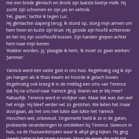
me een brede glimlach en dronk zijn laatste beetje melk. Hij
zocht zijn schoenen en zijn jas en vertrok.
‘Hé, gaper,’ lachte ik tegen Luc.
Hij glimlachte slaperig terug. Ik stond op, sloeg mijn armen om
hem heen en kuste zijn kruin. Hij gooide zijn hoofd achterover
en liet mij zijn voorhoofd kussen. Zijn handen grepen achter
hem naar mijn benen.
‘Wakker worden, jij,’ plaagde ik hem, ‘ik moet zo gaan werken.’
‘Jammer.’
Yannick werd een vaste gast in ons huis. Regelmatig zag ik zijn
jas hangen als ik thuis kwam en hoorde ik gelach boven.
Regelmatig ook kreeg ik in de middag een sms van Terence
dat hij na school naar Yannick ging. Waren we er blij mee?
Natuurlijk. Terence werd er vrolijker van. Maar dat was dan wel
het enige. Hij bleef verder net zo gesloten. We lieten het maar
doorgaan, als het ons niet lukte dan lukte het Yannick
misschien wel, onbewust. Ongemerkt hield ik ze in de gaten,
probeerde veranderingen te ontdekken bij Terence. Gewoon in
huis, na de thuiswedstrijden waar ik altijd ging kijken. Hij ging
steeds beter in het team passen. Maar de enige die echt tot