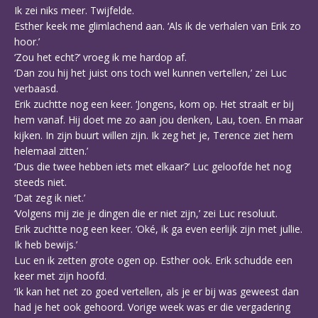
Ik zei niks meer. Twijfelde.
Esther keek me glimlachend aan. ‘Als ik de verhalen van Erik zo
hoor.’
‘Zou het echt?’ vroeg ik me hardop af.
‘Dan zou hij het juist ons toch wel kunnen vertellen,’ zei Luc
verbaasd.
Erik zuchtte nog een keer. ‘Jongens, kom op. Het straalt er bij
hem vanaf. Hij doet me zo aan jou denken, Lau, toen. En maar
kijken. In zijn buurt willen zijn. Ik zeg het je, Terence ziet hem
helemaal zitten.’
‘Dus die twee hebben iets met elkaar?’ Luc geloofde het nog
steeds niet.
‘Dat zeg ik niet.’
‘Volgens mij zie je dingen die er niet zijn,’ zei Luc resoluut.
Erik zuchtte nog een keer. ‘Oké, ik ga even eerlijk zijn met jullie.
Ik heb bewijs.’
Luc en ik zetten grote ogen op. Esther ook. Erik schudde een
keer met zijn hoofd.
‘Ik kan het net zo goed vertellen, als je er bij was geweest dan
had je het ook gehoord. Vorige week was er die vergadering