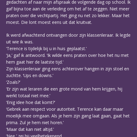
gedachten af naar mijn afspraak de volgende dag op school. Ik
gaf bijna toe aan de verleiding om het af te zeggen. Niet meer
praten over die vechtpartij. Het ging nu net zo lekker. Maar het
moest. Die lont moest eens uit dat kruitvat.
Ik werd afwachtend ontvangen door zijn klassenleraar. Ik legde
uit wie ik was.
‘Terence is tijdelijk bij u in huis geplaatst.’
‘Ja,’ gaf ik antwoord. ‘Ik wilde eens praten over hoe het nu met
hem gaat hier de laatste tijd.’
Zijn klassenleraar ging eens achterover hangen in zijn stoel en
zuchtte. ‘Ups en downs.’
‘Zoals?’
‘Er zijn wat leraren die een grote mond van hem krijgen, hij
werkt totaal niet mee.’
‘Enig idee hoe dat komt?’
‘Gebrek aan respect voor autoriteit. Terence kan daar maar
moeilijk mee omgaan. Als je hem zijn gang laat gaan, gaat het
prima. Zul je hem niet horen.’
‘Maar dat kan niet altijd.’
‘Nee,’ zei hij veelbetekenend.