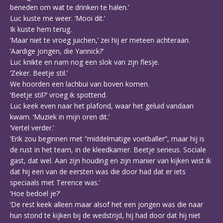
beneden om wat te drinken te halen.’
Luc kuste me weer. ‘Mooi dit.’
Ik kuste hem terug.
‘Maar niet te vroeg juichen,’ zei hij er meteen achteraan.
‘Aardige jongen, die Yannick?’
Luc knikte en nam nog een slok van zijn flesje.
‘Zeker. Beetje stil.’
We hoorden een lachbui van boven komen.
‘Beetje stil?’ vroeg ik spottend.
Luc keek even naar het plafond, waar het geluid vandaan
kwam. ‘Muziek in mijn oren dit.’
‘Vertel verder.’
‘Erik zou beginnen met “middelmatige voetballer”, maar hij is
de rust in het team, in de kleedkamer. Beetje serieus. Sociale
gast, dat wel. Aan zijn houding en zijn manier van kijken wist ik
dat hij een van de eersten was die door had dat er iets
speciaals met Terence was.’
‘Hoe bedoel je?’
‘De rest keek alleen maar alsof het een jongen was die naar
hun stond te kijken bij de wedstrijd, hij had door dat hij niet