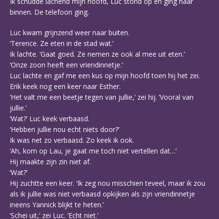
Ik schudde lachend mijn hoofd, Luc stond op en ging naar
binnen. De telefoon ging.
Luc kwam grijnzend weer naar buiten.
‘Terence. Ze eten in de stad wat.’
Ik lachte. ‘Gaat goed. Ze nemen ze ook al mee uit eten.’
‘Onze zoon heeft een vriendinnetje.’
Luc lachte en gaf me een kus op mijn hoofd toen hij het zei.
Erik keek nog een keer naar Esther.
‘Het valt me een beetje tegen van jullie,’ zei hij. ‘Vooral van
jullie.’
‘Wat?’ Luc keek verbaasd.
‘Hebben jullie nou echt niets door?’
Ik was net zo verbaasd. Zo keek ik ook.
‘Ah, kom op Lau, je gaat me toch niet vertellen dat…’
Hij maakte zijn zin niet af.
‘Wat?’
Hij zuchtte een keer. ‘Ik zeg nou misschien teveel, maar ik zou
als ik jullie was niet verbaasd opkijken als zijn vriendinnetje
ineens Yannick blijkt te heten.’
‘Schei uit,’ zei Luc. ‘Echt niet.’