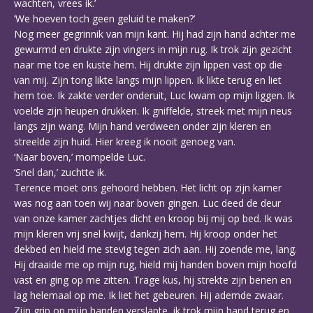
wachten, vrees ik.’
‘We hoeven toch geen geluid te maken?’
Nog meer gegrinnik van mijn kant. Hij had zijn hand achter me
gewurmd en drukte zijn vingers in mijn rug. Ik trok zijn gezicht
naar me toe en kuste hem. Hij drukte zijn lippen vast op die
van mij. Zijn tong likte langs mijn lippen. Ik likte terug en liet
hem toe. Ik zakte verder onderuit, Luc kwam op mijn liggen. Ik
voelde zijn heupen drukken. Ik gniffelde, streek met mijn neus
langs zijn wang. Mijn hand verdween onder zijn kleren en
streelde zijn huid. Hier kreeg ik nooit genoeg van.
‘Naar boven,’ mompelde Luc.
‘Snel dan,’ zuchtte ik.
Terence moet ons gehoord hebben. Het licht op zijn kamer
was nog aan toen wij naar boven gingen. Luc deed de deur
van onze kamer zachtjes dicht en kroop bij mij op bed. Ik was
mijn kleren vrij snel kwijt, dankzij hem. Hij kroop onder het
dekbed en hield me stevig tegen zich aan. Hij zoende me, lang.
Hij draaide me op mijn rug, hield mij handen boven mijn hoofd
vast en ging op me zitten. Trage kus, hij strekte zijn benen en
lag helemaal op me. Ik liet het gebeuren. Hij ademde zwaar.
Zijn grip op mijn handen verslapte, ik trok mijn hand terug en