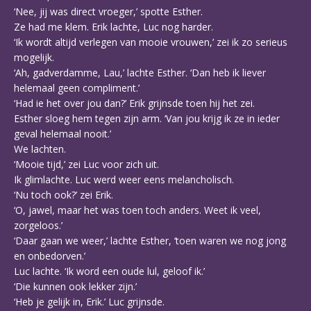
‘Nee, jij was direct vroeger,’ spotte Esther.
Ze had me klem. Erik lachte, Luc nog harder.
‘Ik wordt altijd verlegen van mooie vrouwen,’ zei ik zo serieus
mogelijk.
‘Ah, gadverdamme, Lau,’ lachte Esther. ‘Dan heb ik liever
helemaal geen compliment.’
‘Had ie het over jou dan?’ Erik grijnsde toen hij het zei.
Esther sloeg hem tegen zijn arm. ‘Van jou krijg ik ze in ieder
geval helemaal nooit.’
We lachten.
‘Mooie tijd,’ zei Luc voor zich uit.
Ik glimlachte. Luc werd weer eens melancholisch.
‘Nu toch ook?’ zei Erik.
‘O, jawel, maar het was toen toch anders. Weet ik veel,
zorgeloos.’
‘Daar gaan we weer,’ lachte Esther, ‘toen waren we nog jong
en onbedorven.’
Luc lachte. ‘Ik word een oude lul, geloof ik.’
‘Die kunnen ook lekker zijn.’
‘Heb je gelijk in, Erik.’ Luc grijnsde.