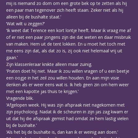
mij is niemand zo dom om een grote bek op te zetten als hij
een paar man tegenover zich heeft staan. Zeker niet als hij
alleen bij de bushalte staat.’
‘Wat wilt u zeggen?’
‘Ik weet dat Terence een kort lontje heeft. Maar ik vraag me af
of er niet een paar jongens zijn die dat weten en daar misbruik
van maken. Hem uit de tent lokken. En u moet het toch met
me eens zijn dat, als dat zo is, zij ook niet helemaal vrij uit
gaan.’
Zijn klassenleraar knikte alleen maar zuinig.
‘Praten doet hij niet. Maar ik zou willen vragen of u een beetje
een oogje in het zeil zou willen houden. En aan mijn visie
denken als er weer eens wat is. Ik heb geen zin om hem weer
met een kapotte jas thuis te krijgen.’
Vragende blik.
‘Afgelopen week. Hij was zijn afspraak niet nagekomen met
zijn psycholoog. Nadat ik de scheuren in zijn jas zag kwam er
uit dat hij die afspraak gemist had omdat ze hem lastig vielen
bij de bushalte.’
‘Als het bij de bushalte is, dan kan ik er weinig aan doen.’