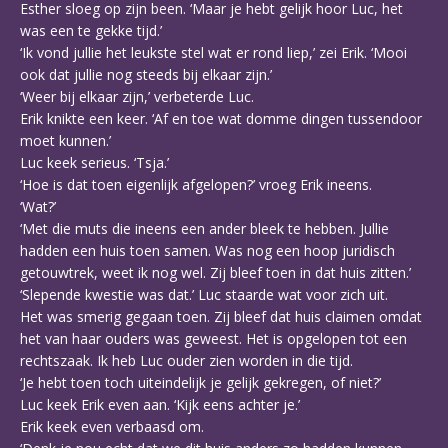
Esther sloeg op zijn been. ‘Maar je hebt gelijk hoor Luc, het
was een te gekke tijd.’
‘Ik vond jullie het leukste stel wat er rond liep,’ zei Erik. ‘Mooi
ook dat jullie nog steeds bij elkaar zijn.’
‘Weer bij elkaar zijn,’ verbeterde Luc.
Erik knikte een keer. ‘Af en toe wat domme dingen tussendoor
moet kunnen.’
Luc keek serieus. ‘Tsja.’
‘Hoe is dat toen eigenlijk afgelopen?’ vroeg Erik ineens.
‘Wat?’
‘Met die muts die ineens een ander bleek te hebben. Jullie
hadden een huis toen samen. Was nog een hoop juridisch
getouwtrek, weet ik nog wel. Zij bleef toen in dat huis zitten.’
‘Slepende kwestie was dat.’ Luc staarde wat voor zich uit.
Het was smerig gegaan toen. Zij bleef dat huis claimen omdat
het van haar ouders was geweest. Het is opgelopen tot een
rechtszaak. Ik heb Luc ouder zien worden in die tijd.
‘Je hebt toen toch uiteindelijk je gelijk gekregen, of niet?’
Luc keek Erik even aan. ‘Kijk eens achter je.’
Erik keek even verbaasd om.