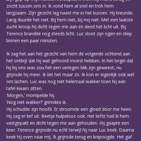
zocht tussen ons in. Ik vond hem al snel en trok hem
langzaam. Zijn gezicht lag naast me in het kussen. Hij kreunde.
Lang duurde het niet. Bij hem niet, bij mij niet. Met een laatste
zucht kroop hij dicht tegen me aan en deed het licht uit. Bij
Terence brandde nog steeds licht. Luc sloot zijn ogen en sliep
binnen een paar minuten.
Ik zag het aan het gezicht van hem de volgende ochtend aan
het ontbijt dat hij wat gehoord moest hebben. In het begin dat
hij bij ons was zou het een verlegen blik zijn geweest, nu
grijnsde hij meer. Ik liet het maar zo. Ik kon er eigenlijk ook wel
om lachen. Luc was nog niet helemaal wakker toen hij aan
tafel kwam zitten.
‘Morgen,’ mompelde hij.
‘Nog niet wakker?’ grinnikte ik.
Hij schudde zijn hoofd. Er stroomde een gloed door me heen.
Hij zag er lief uit. Beetje hulpeloos ook. Het liefst had ik hem
vastgepakt en dicht tegen me aan gehouden. Hij gaapte een
keer. Terence grijnsde nu echt terwijl hij naar Luc keek. Daarna
keek hij even naar mij. Ik grijnsde terug en knipoogde. Het gaf