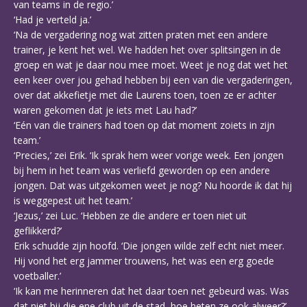
van teams in de regio.’
‘Had je verteld ja.’
‘Na de vergadering nog wat zitten praten met een andere
trainer, je kent het wel. We hadden het over splitsingen in de
groep en wat je daar nou mee moet. Weet je nog dat wet het
een keer over jou gehad hebben bij een van die vergaderingen,
over dat akkefietje met die Laurens toen, toen ze er achter
waren gekomen dat je iets met Lau had?’
‘Eén van die trainers had toen op dat moment zoiets in zijn
team.’
‘Precies,’ zei Erik. ‘Ik sprak hem weer vorige week. Een jongen
bij hem in het team was verliefd geworden op een andere
jongen. Dat was uitgekomen weet je nog? Nu hoorde ik dat hij
is weggepest uit het team.’
‘Jezus,’ zei Luc. ‘Hebben ze die andere er toen niet uit
geflikkerd?’
Erik schudde zijn hoofd. ‘Die jongen wilde zelf echt niet meer.
Hij vond het erg jammer trouwens, het was een erg goede
voetballer.’
‘Ik kan me herinneren dat het daar toen net gebeurd was. Was
dat niet bij die ene club uit de stad, hoe heten ze ook alweer?’