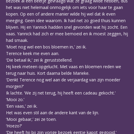
bezoek al een beetje gevraagd wat ze graag wilde hebben, dus
het was niet helemaal onmogelijk om iets voor haar te gaan
kopen. Op een of andere manier wilde hij wel dat ik even
meeging. Geen idee waarom. Ik had net zo goed thuis kunnen
blijven. Hij en Yannick hadden snel gevonden wat hij zocht. Een
vaas. Yannick had zich er mee bemoeid en ik moest zeggen, hij
had smaak.
‘Moet nog wel een bos bloemen in,’ zei ik.
Terence keek me even aan.
‘Die betaal ik,’ zei ik geruststellend.
Hij keek meteen opgelucht. Met vaas en bloemen reden we
terug naar huis. Kort daarna belde Marieke.
‘Denkt Terence nog wel aan de verjaardag van zijn moeder
morgen?’
Ik lachte. ‘We zij net terug, hij heeft een cadeau gekocht.’
‘Mooi zo.’
‘Een vaas,’ zei ik.
Het was even stil aan de andere kant van de lijn.
‘Mooi gebaar,’ zei ze toen.
‘Hoezo?’
‘Die heeft hij bij zijn vorige bezoek eentje kapot gegooid.’