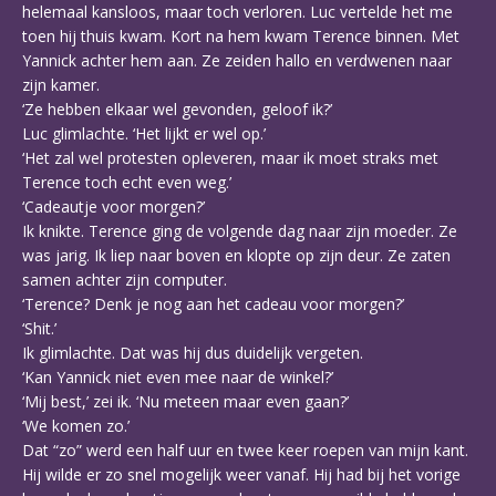
helemaal kansloos, maar toch verloren. Luc vertelde het me
toen hij thuis kwam. Kort na hem kwam Terence binnen. Met
Yannick achter hem aan. Ze zeiden hallo en verdwenen naar
zijn kamer.
‘Ze hebben elkaar wel gevonden, geloof ik?’
Luc glimlachte. ‘Het lijkt er wel op.’
‘Het zal wel protesten opleveren, maar ik moet straks met
Terence toch echt even weg.’
‘Cadeautje voor morgen?’
Ik knikte. Terence ging de volgende dag naar zijn moeder. Ze
was jarig. Ik liep naar boven en klopte op zijn deur. Ze zaten
samen achter zijn computer.
‘Terence? Denk je nog aan het cadeau voor morgen?’
‘Shit.’
Ik glimlachte. Dat was hij dus duidelijk vergeten.
‘Kan Yannick niet even mee naar de winkel?’
‘Mij best,’ zei ik. ‘Nu meteen maar even gaan?’
‘We komen zo.’
Dat “zo” werd een half uur en twee keer roepen van mijn kant.
Hij wilde er zo snel mogelijk weer vanaf. Hij had bij het vorige