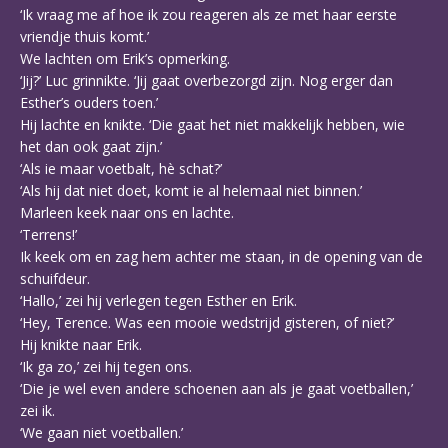
‘Ik vraag me af hoe ik zou reageren als ze met haar eerste
vriendje thuis komt.’
We lachten om Erik’s opmerking.
‘Jij?’ Luc grinnikte. ‘Jij gaat overbezorgd zijn. Nog erger dan
Esther’s ouders toen.’
Hij lachte en knikte. ‘Die gaat het niet makkelijk hebben, wie
het dan ook gaat zijn.’
‘Als ie maar voetbalt, hè schat?’
‘Als hij dat niet doet, komt ie al helemaal niet binnen.’
Marleen keek naar ons en lachte.
‘Terrens!’
Ik keek om en zag hem achter me staan, in de opening van de
schuifdeur.
‘Hallo,’ zei hij verlegen tegen Esther en Erik.
‘Hey, Terence. Was een mooie wedstrijd gisteren, of niet?’
Hij knikte naar Erik.
‘Ik ga zo,’ zei hij tegen ons.
‘Die je wel even andere schoenen aan als je gaat voetballen,’
zei ik.
‘We gaan niet voetballen.’