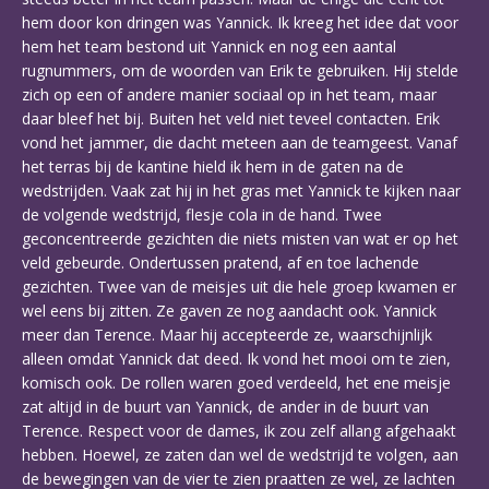
hem door kon dringen was Yannick. Ik kreeg het idee dat voor
hem het team bestond uit Yannick en nog een aantal
rugnummers, om de woorden van Erik te gebruiken. Hij stelde
zich op een of andere manier sociaal op in het team, maar
daar bleef het bij. Buiten het veld niet teveel contacten. Erik
vond het jammer, die dacht meteen aan de teamgeest. Vanaf
het terras bij de kantine hield ik hem in de gaten na de
wedstrijden. Vaak zat hij in het gras met Yannick te kijken naar
de volgende wedstrijd, flesje cola in de hand. Twee
geconcentreerde gezichten die niets misten van wat er op het
veld gebeurde. Ondertussen pratend, af en toe lachende
gezichten. Twee van de meisjes uit die hele groep kwamen er
wel eens bij zitten. Ze gaven ze nog aandacht ook. Yannick
meer dan Terence. Maar hij accepteerde ze, waarschijnlijk
alleen omdat Yannick dat deed. Ik vond het mooi om te zien,
komisch ook. De rollen waren goed verdeeld, het ene meisje
zat altijd in de buurt van Yannick, de ander in de buurt van
Terence. Respect voor de dames, ik zou zelf allang afgehaakt
hebben. Hoewel, ze zaten dan wel de wedstrijd te volgen, aan
de bewegingen van de vier te zien praatten ze wel, ze lachten