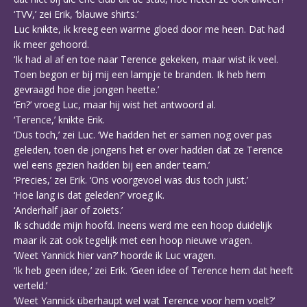
‘TVV,’ zei Erik, ‘blauwe shirts.’
Luc knikte, ik kreeg een warme gloed door me heen. Dat had
ik meer gehoord.
‘Ik had al af en toe naar Terence gekeken, maar wist ik veel.
Toen begon er bij mij een lampje te branden. Ik heb hem
gevraagd hoe die jongen heette.’
‘En?’ vroeg Luc, maar hij wist het antwoord al.
‘Terence,’ knikte Erik.
‘Dus toch,’ zei Luc. ‘We hadden het er samen nog over pas
geleden, toen de jongens het er over hadden dat ze Terence
wel eens gezien hadden bij een ander team.’
‘Precies,’ zei Erik. ‘Ons voorgevoel was dus toch juist.’
‘Hoe lang is dat geleden?’ vroeg ik.
‘Anderhalf jaar of zoiets.’
Ik schudde mijn hoofd. Ineens werd me een hoop duidelijk
maar ik zat ook tegelijk met een hoop nieuwe vragen.
‘Weet Yannick hier van?’ hoorde ik Luc vragen.
‘Ik heb geen idee,’ zei Erik. ‘Geen idee of Terence hem dat heeft
verteld.’
‘Weet Yannick überhaupt wel wat Terence voor hem voelt?’