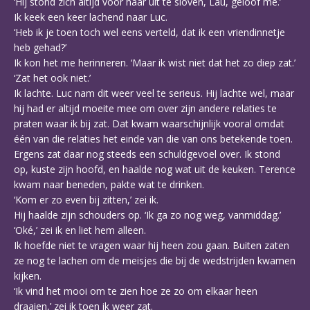
‘Hij stond zich altijd voor haar uit te sloven, Lau, geloof me.’
Ik keek een keer lachend naar Luc.
‘Heb ik je toen toch wel eens verteld, dat ik een vriendinnetje
heb gehad?’
Ik kon het me herinneren. ‘Maar ik wist niet dat het zo diep zat.’
‘Zat het ook niet.’
Ik lachte. Luc nam dit weer veel te serieus. Hij lachte wel, maar
hij had er altijd moeite mee om over zijn andere relaties te
praten waar ik bij zat. Dat kwam waarschijnlijk vooral omdat
één van die relaties het einde van die van ons betekende toen.
Ergens zat daar nog steeds een schuldgevoel over. Ik stond
op, kuste zijn hoofd, en haalde nog wat uit de keuken. Terence
kwam naar beneden, pakte wat te drinken.
‘Kom er zo even bij zitten,’ zei ik.
Hij haalde zijn schouders op. ‘Ik ga zo nog weg, vanmiddag.’
‘Oké,’ zei ik en liet hem alleen.
Ik hoefde niet te vragen waar hij heen zou gaan. Buiten zaten
ze nog te lachen om de meisjes die bij de wedstrijden kwamen
kijken.
‘Ik vind het mooi om te zien hoe ze zo om elkaar heen
draaien,’ zei ik toen ik weer zat.