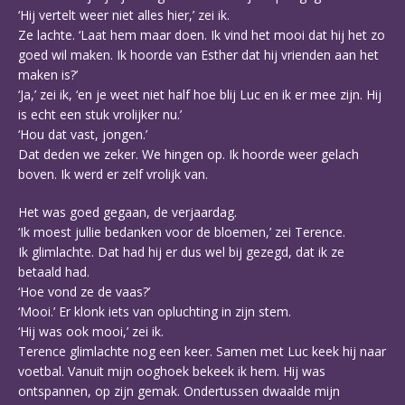
‘Hij vertelt weer niet alles hier,’ zei ik.
Ze lachte. ‘Laat hem maar doen. Ik vind het mooi dat hij het zo
goed wil maken. Ik hoorde van Esther dat hij vrienden aan het
maken is?’
‘Ja,’ zei ik, ‘en je weet niet half hoe blij Luc en ik er mee zijn. Hij
is echt een stuk vrolijker nu.’
‘Hou dat vast, jongen.’
Dat deden we zeker. We hingen op. Ik hoorde weer gelach
boven. Ik werd er zelf vrolijk van.
Het was goed gegaan, de verjaardag.
‘Ik moest jullie bedanken voor de bloemen,’ zei Terence.
Ik glimlachte. Dat had hij er dus wel bij gezegd, dat ik ze
betaald had.
‘Hoe vond ze de vaas?’
‘Mooi.’ Er klonk iets van opluchting in zijn stem.
‘Hij was ook mooi,’ zei ik.
Terence glimlachte nog een keer. Samen met Luc keek hij naar
voetbal. Vanuit mijn ooghoek bekeek ik hem. Hij was
ontspannen, op zijn gemak. Ondertussen dwaalde mijn