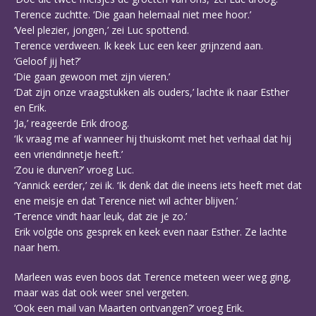
Terence zuchtte. ‘Die gaan helemaal niet mee hoor.’
‘Veel plezier, jongen,’ zei Luc spottend.
Terence verdween. Ik keek Luc een keer grijnzend aan.
‘Geloof jij het?’
‘Die gaan gewoon met zijn vieren.’
‘Dat zijn onze vraagstukken als ouders,’ lachte ik naar Esther
en Erik.
‘Ja,’ reageerde Erik droog.
‘Ik vraag me af wanneer hij thuiskomt met het verhaal dat hij
een vriendinnetje heeft.’
‘Zou ie durven?’ vroeg Luc.
‘Yannick eerder,’ zei ik. ‘Ik denk dat die ineens iets heeft met dat
ene meisje en dat Terence niet wil achter blijven.’
‘Terence vindt haar leuk, dat zie je zo.’
Erik volgde ons gesprek en keek even naar Esther. Ze lachte
naar hem.
Marleen was even boos dat Terence meteen weer weg ging,
maar was dat ook weer snel vergeten.
‘Ook een mail van Maarten ontvangen?’ vroeg Erik.