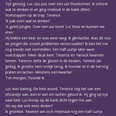
Tijd genoeg. Luc zou pas over een uur thuiskomen. Ik schonk
wat te drinken in en ging onderuit in de bank zitten.
Voetstappen op de trap. Terence.
‘Ik pak even wat te drinken.’
‘Is goed jongen. Over een uur komt Luc thuis en kunnen we
eten.’
Hij knikte een keer en was weer weg. Ik glimlachte. Was dit nou
de jongen die zoveel problemen veroorzaakte? Ik kon het me
nog steeds niet voorstellen. Een half uurtje later weer
voetstappen. Meer deze keer. Terence en Yannick kwamen
binnen. Terence zette de glazen in de keuken, Yannick zei
gedag. Ik groette hem vrolijk terug. Ik hoorde ze in de hal nog
praten en lachen. Minstens een kwartier.
‘Tot morgen,’ hoorde ik.
Luc was balorig. De hele avond. Terence zag het van een
afstandje aan, kon er wel om lachen geloof ik. Hij ging op tijd
naar bed. Luc kroop op de bank dicht tegen me aan.
‘Als wij dat ook eens deden?’
Ik grinnikte. ‘Moeten we toch minimaal nog een half uurtje