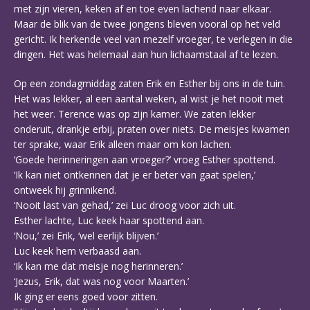
met zijn vieren, keken af en toe even lachend naar elkaar.
Maar de blik van de twee jongens bleven vooral op het veld
gericht. Ik herkende veel van mezelf vroeger, te verlegen in die
dingen. Het was helemaal aan hun lichaamstaal af te lezen.
Op een zondagmiddag zaten Erik en Esther bij ons in de tuin.
Het was lekker, al een aantal weken, al wist je het nooit met
het weer. Terence was op zijn kamer. We zaten lekker
onderuit, drankje erbij, praten over niets. De meisjes kwamen
ter sprake, waar Erik alleen maar om kon lachen.
‘Goede herinneringen aan vroeger?’ vroeg Esther spottend.
‘Ik kan niet ontkennen dat je er beter van gaat spelen,’
ontweek hij grinnikend.
‘Nooit last van gehad,’ zei Luc droog voor zich uit.
Esther lachte, Luc keek haar spottend aan.
‘Nou,’ zei Erik, ‘wel eerlijk blijven.’
Luc keek hem verbaasd aan.
‘Ik kan me dat meisje nog herinneren.’
‘Jezus, Erik, dat was nog voor Maarten.’
Ik ging er eens goed voor zitten.