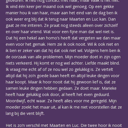
gebeuren. Ik heb nog contact met haar, maar vaak is het niet.
Ik vind één keer per maand ook wel genoeg. Op een gekke
manier hou ik van haar, maar aan het eind van de dag ben ik
ook weer erg blij dat ik terug naar Maarten en Luc kan. Dan
gaat ze me irriteren. Ze praat nog steeds alleen over zichzelf
en over haar vriend. Wat voor een fijne man dat wel niet is.
Dat hij een hekel aan homo’s heeft dat vergeten we dan maar
even voor het gemak. Hem zie ik ook nooit. Wil ik ook niet en
ik ben er zeker van dat hij dat ook niet wil. Volgens hem ben ik
de oorzaak van alle problemen. Mijn moeder doet in zijn ogen
niets verkeerd. Hij komt er nog wel achter. Liefde maakt blind.
Ik vraag me echt af of ze nou wel zo gelukkig is. Ze vertelt
altijd dat hij zo’n goede baan heeft en altijd leuke dingen voor
haar koopt. Maar ik hoor nooit dat hij gewoon lief is, dat ze
samen leuke dingen hebben gedaan. Ze doet maar. Marieke
heeft haar gelukkig ook door, al heeft het even geduurd.
Moordwijf, echt waar. Ze heeft alles voor me geregeld. Mijn
moeder zoekt het maar uit, al kan ik me niet voorstellen dat ze
lang bij die vent blijft.
Het is zo’n verschil met Maarten en Luc. Die twee hoor ik nooit