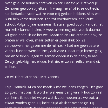
over geld. Ze houden echt van elkaar. Dat zie je. Dat voel je.
Ze horen gewoon bij elkaar. Ik vraag me af of ik ze ooit echt
kan bedanken voor wat ze voor mij gedaan hebben. Alles wat
ik nu heb komt door hen. Een tof voetbalteam, een leuke
school. Volgend jaar examens. Ik sta er goed voor, ik moet het
makkelijk kunnen halen. Ik weet alleen nog niet wat ik daarna
wil gaan doen. Ik zie het wel. Maarten en Luc laten me ook, ze
praten er wel over, maar zetten er geen druk op. Ze
vertrouwen me, geven me de ruimte. Ik had me geen betere
vaders kunnen wensen. Net, vlak voor ik naar mijn kamer ging
om dit te typen, lagen ze samen onderuit in de bank, tv aan.
Ze zijn gelukkig met elkaar. Het ziet er zo vanzelfsprekend uit
bij hun.
Zo wil ik het later ook. Met Yannick.
Tsja…Yannick. Af en toe maak ik me wel eens zorgen. Het gaat
zo goed met ons. Ik word er wel eens bang van. Ik hou zo veel
van hem, ik zou niet weten wat ik zou moeten als we ooit uit
elkaar zouden gaan. Hij lacht altijd als ik er over begin. Hij