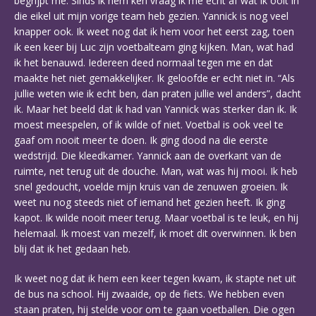
begrijpt me. Sinds ik hem ken vraag ik me echt af wat ik ooit in
die eikel uit mijn vorige team heb gezien. Yannick is nog veel
knapper ook. Ik weet nog dat ik hem voor het eerst zag, toen
ik een keer bij Luc zijn voetbalteam ging kijken. Man, wat had
ik het benauwd. Iedereen deed normaal tegen me en dat
maakte het niet gemakkelijker. Ik geloofde er echt niet in. “Als
jullie weten wie ik echt ben, dan praten jullie wel anders”, dacht
ik. Maar het beeld dat ik had van Yannick was sterker dan ik. Ik
moest meespelen, of ik wilde of niet. Voetbal is ook veel te
gaaf om nooit meer te doen. Ik ging dood na die eerste
wedstrijd. Die kleedkamer. Yannick aan de overkant van de
ruimte, net terug uit de douche. Man, wat was hij mooi. Ik heb
snel gedoucht, voelde mijn kruis van de zenuwen groeien. Ik
weet nu nog steeds niet of iemand het gezien heeft. Ik ging
kapot. Ik wilde nooit meer terug. Maar voetbal is te leuk, en hij
helemaal. Ik moest van mezelf, ik moet dit overwinnen. Ik ben
blij dat ik het gedaan heb.
Ik weet nog dat ik hem een keer tegen kwam, ik stapte net uit
de bus na school. Hij zwaaide, op de fiets. We hebben even
staan praten, hij stelde voor om te gaan voetballen. Die ogen