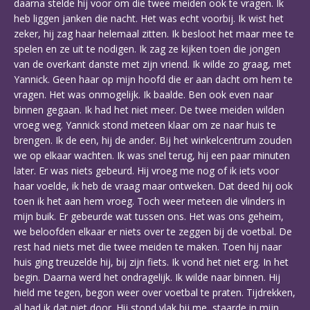
daarna stelde hij voor om die twee meiden ook te vragen. Ik
heb liggen janken die nacht. Het was echt voorbij. Ik wist het
zeker, hij zag haar helemaal zitten. Ik besloot het maar mee te
spelen en ze uit te nodigen. Ik zag ze kijken toen die jongen
van de overkant danste met zijn vriend. Ik wilde zo graag, met
Yannick. Geen haar op mijn hoofd die er aan dacht om hem te
vragen. Het was onmogelijk. Ik baalde. Ben ook even naar
binnen gegaan. Ik had het niet meer. De twee meiden wilden
vroeg weg. Yannick stond meteen klaar om ze naar huis te
brengen. Ik de een, hij de ander. Bij het winkelcentrum zouden
we op elkaar wachten. Ik was snel terug, hij een paar minuten
later. Er was niets gebeurd. Hij vroeg me nog of ik iets voor
haar voelde, ik heb de vraag maar ontweken. Dat deed hij ook
toen ik het aan hem vroeg. Toch weer meteen die vlinders in
mijn buik. Er gebeurde wat tussen ons. Het was ons geheim,
we beloofden elkaar er niets over te zeggen bij de voetbal. De
rest had niets met die twee meiden te maken. Toen hij naar
huis ging treuzelde hij, bij zijn fiets. Ik vond het niet erg. In het
begin. Daarna werd het ondragelijk. Ik wilde naar binnen. Hij
hield me tegen, begon weer over voetbal te praten. Tijdrekken,
al had ik dat niet door. Hij stond vlak bij me, staarde in mijn