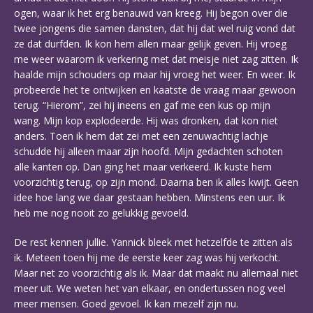
ogen, waar ik het erg benauwd van kreeg. Hij begon over die
twee jongens die samen dansten, dat hij dat wel ruig vond dat
ze dat durfden. Ik kon hem allen maar gelijk geven. Hij vroeg
me weer waarom ik verkering met dat meisje niet zag zitten. Ik
haalde mijn schouders op maar hij vroeg het weer. En weer. Ik
probeerde het te ontwijken en kaatste de vraag maar gewoon
terug. “Hierom”, zei hij ineens en gaf me een kus op mijn
wang. Mijn kop explodeerde. Hij was dronken, dat kon niet
anders. Toen ik hem dat zei met een zenuwachtig lachje
schudde hij alleen maar zijn hoofd. Mijn gedachten schoten
alle kanten op. Dan ging het maar verkeerd. Ik kuste hem
voorzichtig terug, op zijn mond. Daarna ben ik alles kwijt. Geen
idee hoe lang we daar gestaan hebben. Minstens een uur. Ik
heb me nog nooit zo gelukkig gevoeld.
De rest kennen jullie. Yannick bleek met hetzelfde te zitten als
ik. Meteen toen hij me de eerste keer zag was hij verkocht.
Maar net zo voorzichtig als ik. Maar dat maakt nu allemaal niet
meer uit. We weten het van elkaar, en ondertussen nog veel
meer mensen. Goed gevoel. Ik kan mezelf zijn nu.