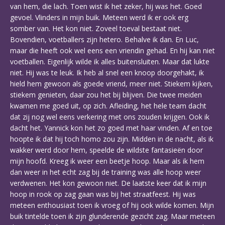
van hem, die lach. Toen wist ik het zeker, hij was het. Goed
gevoel. Vlinders in mijn buik. Meteen werd ik er ook erg
somber van. Het kon niet. Zoveel toeval bestaat niet.
Bovendien, voetballers zijn hetero. Behalve ik dan. En Luc,
maar die heeft ook wel eens een vriendin gehad. En hij kan niet
voetballen. Eigenlijk wilde ik alles buitensluiten. Maar dat lukte
niet. Hij was te leuk. Ik heb al snel een knoop doorgehakt, ik
hield hem gewoon als goede vriend, meer niet. Stiekem kijken,
stiekem genieten, daar zou het bij blijven. Die twee meiden
kwamen me goed uit, op zich. Afleiding, het hele team dacht
dat zij nog wel eens verkering met ons zouden krijgen. Ook ik
dacht het. Yannick kon het zo goed met haar vinden. Af en toe
hoopte ik dat hij toch homo zou zijn. Midden in de nacht, als ik
wakker werd door hem, speelde de wildste fantasieën door
mijn hoofd. Kreeg ik weer een beetje hoop. Maar als ik hem
dan weer in het echt zag bij de training was alle hoop weer
verdwenen. Het kon gewoon niet. De laatste keer dat ik mijn
hoop in rook op zag gaan was bij het straatfeest. Hij was
meteen enthousiast toen ik vroeg of hij ook wilde komen. Mijn
buik tintelde toen ik zijn glunderende gezicht zag. Maar meteen