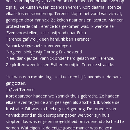
het zand. Hij sloeg zijn armen om hem heen en draaide zich op
zijn zij. Ze kusten weer, zoenden verder. Kort daarna lieten ze
elkaar los en stonden op. Terence klopte het zand van zich af,
geholpen door Yannick. Ze keken naar ons en lachten. Marleen
protesteerde dat Terence los gekomen was. Ik wenkte ze.
‘Even voorstellen,’ zei ik, wijzend naar Erica.
Terence gaf vrolijk een hand. ‘Ik ben Terence.’
Yannick volgde, iets meer verlegen.
‘Nog een slokje wijn?’ vroeg Erik pestend.
‘Nee, dank je,’ zei Yannick onder hard gelach van Terence.
Ze ploften weer tussen Esther en mij in. Terence straalde.
‘Het was een mooie dag,’ zei Luc toen hij ’s avonds in de bank
ging zitten.
‘Ja,’ zei Terence.
Kort daarvoor hadden we Yannick thuis gebracht. Ze hadden
elkaar even tegen de arm geslagen als afscheid. Ik voelde de
frustratie. Dit was zo heel erg niet genoeg. De moeder van
Yannick stond in de deuropening toen we voor zijn huis
stopten dus was er geen mogelijkheid om zoenend afscheid te
nemen. Wat eigenlijk de enige goede manier was na zo’n