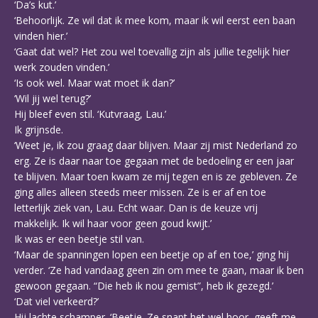
‘Da’s kut.’
‘Behoorlijk. Ze wil dat ik mee kom, maar ik wil eerst een baan
vinden hier.’
‘Gaat dat wel? Het zou wel toevallig zijn als jullie tegelijk hier
werk zouden vinden.’
‘Is ook wel. Maar wat moet ik dan?’
‘Wil jij wel terug?’
Hij bleef even stil. ‘Kutvraag, Lau.’
Ik grijnsde.
‘Weet je, ik zou graag daar blijven. Maar zij mist Nederland zo
erg. Ze is daar naar toe gegaan met de bedoeling er een jaar
te blijven. Maar toen kwam ze mij tegen en is ze gebleven. Ze
ging alles alleen steeds meer missen. Ze is er af en toe
letterlijk ziek van, Lau. Echt waar. Dan is de keuze vrij
makkelijk. Ik wil haar voor geen goud kwijt.’
Ik was er een beetje stil van.
‘Maar de spanningen lopen een beetje op af en toe,’ ging hij
verder. ‘Ze had vandaag geen zin om mee te gaan, maar ik ben
gewoon gegaan. “Die heb ik nou gemist”, heb ik gezegd.’
‘Dat viel verkeerd?’
Hij lachte schamper. ‘Beetje. Ze snapt het wel hoor, geeft me