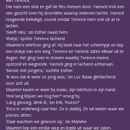
aan Terence.
Die nam een slok en gaf de fles meteen door. Yannick trok een
vies gezicht toen hij doorslikte waarop iedereen lachte. Yannick
reageerde beledigd, vooral omdat Terence hem ook uit at te
lachen.
‘Geeft niks,’ zei Esther naast hem.
‘Watje,’ spotte Terence lachend.
Maarten’s telefoon ging af. Hij keek naar het schermpje en liep
een stukje van ons weg. Terence en Yannick zaten elkaar uit te
dagen. Het ging over in stoeien waarbij Terence ineens
opstond en wegrende. Yannick ging er lachend achteraan.
‘Mooie stel jongens,’ zuchtte Esther.
‘Ik wou dat ik weer zo jong was,’ zei Luc flauw glimlachend
voor zich uit.
Maarten kwam er weer bij staan, zijn telefoon in zijn hand.
‘Hoe lang blijven we nog hier?’ vroeg hij.
‘Lang genoeg, denk ik,’ zei Erik, ‘hoezo?’
‘Erica is onderweg naar hier. Ze is vlakbij. Ze wil weten waar we
precies zitten.’
‘Daar wachten we gewoon op,’ zei Marieke.
Maarten liep een eindje weg en legde uit waar we zaten.