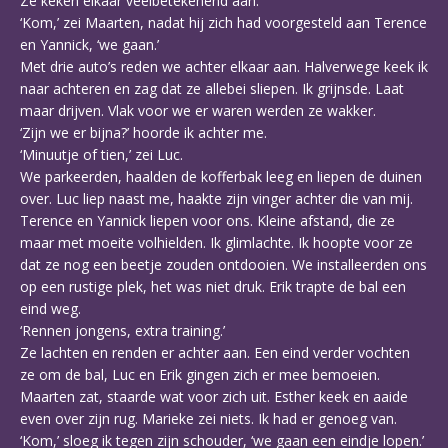
Ze keken elkaar veelbetekenend aan.
‘Kom,’ zei Maarten, nadat hij zich had voorgesteld aan Terence
en Yannick, ‘we gaan.’
Met drie auto’s reden we achter elkaar aan. Halverwege keek ik
naar achteren en zag dat ze allebei sliepen. Ik grijnsde. Laat
maar drijven. Vlak voor we er waren werden ze wakker.
‘Zijn we er bijna?’ hoorde ik achter me.
‘Minuutje of tien,’ zei Luc.
We parkeerden, haalden de kofferbak leeg en liepen de duinen
over. Luc liep naast me, haakte zijn vinger achter die van mij.
Terence en Yannick liepen voor ons. Kleine afstand, die ze
maar met moeite volhielden. Ik glimlachte. Ik hoopte voor ze
dat ze nog een beetje zouden ontdooien. We installeerden ons
op een rustige plek, het was niet druk. Erik trapte de bal een
eind weg.
‘Rennen jongens, extra training.’
Ze lachten en renden er achter aan. Een eind verder vochten
ze om de bal, Luc en Erik gingen zich er mee bemoeien.
Maarten zat, staarde wat voor zich uit. Esther keek en aaide
even over zijn rug. Marieke zei niets. Ik had er genoeg van.
‘Kom,’ sloeg ik tegen zijn schouder, ‘we gaan een eindje lopen.’