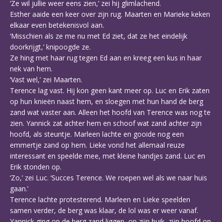
‘Ze wil jullie weer eens zien,’ zei hij glimlachend.
Esther aaide een keer over zijn rug. Maarten en Marieke keken
elkaar even betekenisvol aan.
‘Misschien als ze me nu met Ed ziet, dat ze het eindelijk
doorkrijgt,’ knipoogde ze.
Ze hing met haar rug tegen Ed aan en kreeg een kus in haar
nek van hem.
‘Vast wel,’ zei Maarten.
Terence lag vast. Hij kon geen kant meer op. Luc en Erik zaten
op hun knieën naast hem, en sloegen met hun hand de berg
zand wat vaster aan. Alleen het hoofd van Terence was nog te
zien. Yannick zat achter hem en schoof wat zand achter zijn
hoofd, als steuntje. Marleen lachte en gooide nog een
emmertje zand op hem. Lieke vond het allemaal reuze
interessant en speelde mee, met kleine handjes zand. Luc en
Erik stonden op.
‘Zo,’ zei Luc. ‘Succes Terence. We roepen wel als we naar huis
gaan.’
Terence lachte protesterend. Marleen en Lieke speelden
samen verder, de berg was klaar, de lol was er weer vanaf.
Yannick ging op de berg zand liggen, op zijn buik, zijn hoofd op