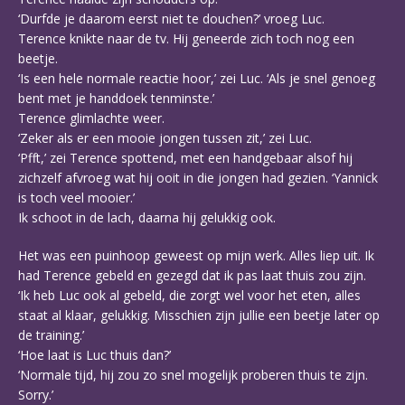
‘Durfde je daarom eerst niet te douchen?’ vroeg Luc.
Terence knikte naar de tv. Hij geneerde zich toch nog een
beetje.
‘Is een hele normale reactie hoor,’ zei Luc. ‘Als je snel genoeg
bent met je handdoek tenminste.’
Terence glimlachte weer.
‘Zeker als er een mooie jongen tussen zit,’ zei Luc.
‘Pfft,’ zei Terence spottend, met een handgebaar alsof hij
zichzelf afvroeg wat hij ooit in die jongen had gezien. ‘Yannick
is toch veel mooier.’
Ik schoot in de lach, daarna hij gelukkig ook.
Het was een puinhoop geweest op mijn werk. Alles liep uit. Ik
had Terence gebeld en gezegd dat ik pas laat thuis zou zijn.
‘Ik heb Luc ook al gebeld, die zorgt wel voor het eten, alles
staat al klaar, gelukkig. Misschien zijn jullie een beetje later op
de training.’
‘Hoe laat is Luc thuis dan?’
‘Normale tijd, hij zou zo snel mogelijk proberen thuis te zijn.
Sorry.’