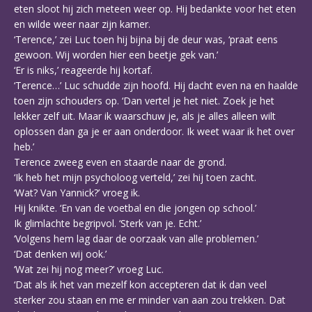
eten sloot hij zich meteen weer op. Hij bedankte voor het eten
en wilde weer naar zijn kamer.
‘Terence,’ zei Luc toen hij bijna bij de deur was, ‘praat eens
gewoon. Wij worden hier een beetje gek van.’
‘Er is niks,’ reageerde hij kortaf.
‘Terence…’ Luc schudde zijn hoofd. Hij dacht even na en haalde
toen zijn schouders op. ‘Dan vertel je het niet. Zoek je het
lekker zelf uit. Maar ik waarschuw je, als je alles alleen wilt
oplossen dan ga je er aan onderdoor. Ik weet waar ik het over
heb.’
Terence zweeg even en staarde naar de grond.
‘Ik heb het mijn psycholoog verteld,’ zei hij toen zacht.
‘Wat? Van Yannick?’ vroeg ik.
Hij knikte. ‘En van de voetbal en die jongen op school.’
Ik glimlachte begripvol. ‘Sterk van je. Echt.’
‘Volgens hem lag daar de oorzaak van alle problemen.’
‘Dat denken wij ook.’
‘Wat zei hij nog meer?’ vroeg Luc.
‘Dat als ik het van mezelf kon accepteren dat ik dan veel
sterker zou staan en me er minder van aan zou trekken. Dat