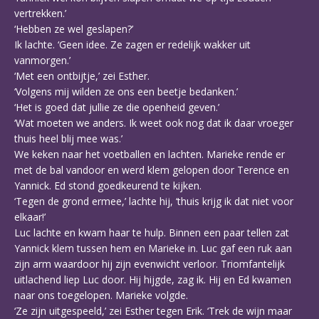
vertrekken.’
‘Hebben ze wel geslapen?’
Ik lachte. ‘Geen idee. Ze zagen er redelijk wakker uit
vanmorgen.’
‘Met een ontbijtje,’ zei Esther.
‘Volgens mij wilden ze ons een beetje bedanken.’
‘Het is goed dat jullie ze die openheid geven.’
‘Wat moeten we anders. Ik weet ook nog dat ik daar vroeger
thuis heel blij mee was.’
We keken naar het voetballen en lachten. Marieke rende er
met de bal vandoor en werd klem gelopen door Terence en
Yannick. Ed stond goedkeurend te kijken.
‘Tegen de grond ermee,’ lachte hij, ‘thuis krijg ik dat niet voor
elkaar!’
Luc lachte en kwam haar te hulp. Binnen een paar tellen zat
Yannick klem tussen hem en Marieke in. Luc gaf een ruk aan
zijn arm waardoor hij zijn evenwicht verloor. Triomfantelijk
uitlachend liep Luc door. Hij hijgde, zag ik. Hij en Ed kwamen
naar ons toegelopen. Marieke volgde.
‘Ze zijn uitgespeeld,’ zei Esther tegen Erik. ‘Trek de wijn maar