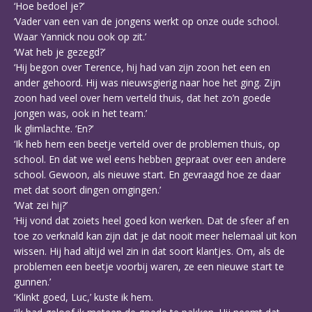
‘Hoe bedoel je?’
‘Vader van een van de jongens werkt op onze oude school.
Waar Yannick nou ook op zit.’
‘Wat heb je gezegd?’
‘Hij begon over Terence, hij had van zijn zoon het een en
ander gehoord. Hij was nieuwsgierig naar hoe het ging. Zijn
zoon had veel over hem verteld thuis, dat het zo’n goede
jongen was, ook in het team.’
Ik glimlachte. ‘En?’
‘Ik heb hem een beetje verteld over de problemen thuis, op
school. En dat we wel eens hebben gepraat over een andere
school. Gewoon, als nieuwe start. En gevraagd hoe ze daar
met dat soort dingen omgingen.’
‘Wat zei hij?’
‘Hij vond dat zoiets heel goed kon werken. Dat de sfeer af en
toe zo verknald kan zijn dat je dat nooit meer helemaal uit kon
wissen. Hij had altijd wel zin in dat soort klantjes. Om, als de
problemen een beetje voorbij waren, ze een nieuwe start te
gunnen.’
‘Klinkt goed, Luc,’ kuste ik hem.