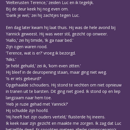
‘Welterusten Terence,’ zeiden Luc en ik tegelijk.
Bij de deur keek hij nog even om.
‘Dank je wel,’ zei hij zachtjes tegen Luc.
Een dag later kwam hij laat thuis. Hij was de hele avond bij
Yannick geweest. Hij was weer stil, gezicht op onweer.
‘Hallo,’ zei hij timide, ‘ik ga naar bed.’
Zijn ogen waren rood.
‘Terence, wat is er?’ vroeg ik bezorgd.
‘Niks.’
‘Je hebt gehuild,’ zei ik, ‘kom even zitten.’
Hij bleef in de deuropening staan, maar ging niet weg.
‘Is er iets gebeurd?’
Opgehaalde schouders. Hij stond te vechten om niet opnieuw
in tranen uit te barsten. Dit ging niet goed. Ik stond op en liep
langzaam naar hem toe.
‘Heb je ruzie gehad met Yannick?’
Hij schudde zijn hoofd.
‘Hij heeft het zijn ouders verteld,’ fluisterde hij ineens.
Ik keek naar zijn gezicht en maakte me zorgen. Ik zag dat Luc
hetzelfde deed. Er spookten meteen allerlei rampscenario’s