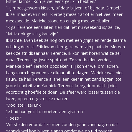
Esther lachte. ‘Kon je wel eens gelijk in hebben.’
‘Hij moet gewoon kiezen, of daar blijven, of bij haar. Simpel.’
Ik zei maar even niets. Ik vroeg mezelf af of er niet veel meer
meespeelde. Marieke stond op en ging mee voetballen.
‘Ik ga Terence eens laten zien dat het nu weekend is,’ zei ze,
‘dat ik ook gezellig kan zijn.’
Ik lachte. Even keek ze nog om met een grijns en rende daarna
richting de rest. Erik kwam terug, ze nam zijn plaats in. Meteen
keek ze strijdbaar naar Terence. Ik kon niet horen wat ze zei,
maar Terence grijnsde spottend. Ze voetbalden verder,
Marieke bleef Terence opzoeken. Hij kon er wel om lachen.
Langzaam begonnen ze elkaar uit te dagen. Marieke was niet
flauw, ze had Terence al snel een keer in het zand liggen, tot
grote hilariteit van Yannick. Terence kreeg door dat hij niet
voorzichtig hoefde te doen. De sfeer werd losser tussen die
twee, op een erg vrolijke manier.
‘Mooi stel,’ zei Erik.
‘Je had hun gezicht moeten zien gisteren.’
‘Hoezo?’
‘We stelden voor dat ze mee zouden gaan vandaag, en dat
Yannick wel kon blijven slapen omdat we op tijd zouden