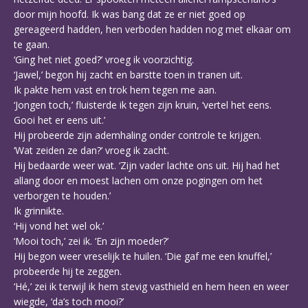
door mijn hoofd. Ik was bang dat ze er niet goed op
gereageerd hadden, hen verboden hadden nog met elkaar om
te gaan.
‘Ging het niet goed?’ vroeg ik voorzichtig.
‘Jawel,’ begon hij zacht en barstte toen in tranen uit.
Ik pakte hem vast en trok hem tegen me aan.
‘Jongen toch,’ fluisterde ik tegen zijn kruin, ‘vertel het eens.
Gooi het er eens uit.’
Hij probeerde zijn ademhaling onder controle te krijgen.
‘Wat zeiden ze dan?’ vroeg ik zacht.
Hij bedaarde weer wat. ‘Zijn vader lachte ons uit. Hij had het
allang door en moest lachen om onze pogingen om het
verborgen te houden.’
Ik grinnikte.
‘Hij vond het wel ok.’
‘Mooi toch,’ zei ik. ‘En zijn moeder?’
Hij begon weer vreselijk te huilen. ‘Die gaf me een knuffel,’
probeerde hij te zeggen.
‘Hé,’ zei ik terwijl ik hem stevig vasthield en hem heen en weer
wiegde, ‘da’s toch mooi?’