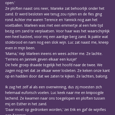
open.’
Ze ploften naast ons neer, Marieke zat behoorlijk onder het
zand. Er werd besloten wie terug zou rijden en de fles ging
rond. Achter me waren Terence en Yannick nog aan het
voetballen. Marleen was met een emmertje al een hele tijd
bezig om zand te verplaatsen. Voor haar was het waarschijnlijk
een heel kasteel, voor mij een aardige berg zand. Ik pakte wat
stokbrood en nam nog een slok wijn. Luc zat naast me, kneep
even in mijn been.
‘Mama,’ riep Marleen ineens en wees achter me. Ze lachte.
‘Terrens en Janniek geven elkaar een kusje!’
De hele groep draaide tegelijk het hoofd naar de twee. We
zagen nog net dat ze elkaar weer loslieten. Ze keken onze kant
op en hadden door dat we zaten te kijken. Ze lachten, balorig.
Ik zag het zelf al als een overwinning, dus zij moesten zich
helemaal euforisch voelen. Luc keek naar me en knipoogde
lachend. Ze kwamen naar ons toegelopen en ploften tussen
mij en Esther in het zand.
‘Daar moet op gedronken worden,’ zei Erik en gaf de wijnfles