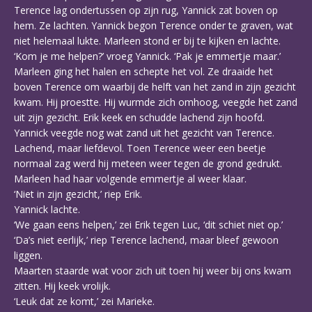
Terence lag ondertussen op zijn rug, Yannick zat boven op
hem. Ze lachten. Yannick begon Terence onder te graven, wat
niet helemaal lukte. Marleen stond er bij te kijken en lachte.
‘Kom je me helpen?’ vroeg Yannick. ‘Pak je emmertje maar.’
Marleen ging het halen en schepte het vol. Ze draaide het
boven Terence om waarbij de helft van het zand in zijn gezicht
kwam. Hij proestte. Hij wurmde zich omhoog, veegde het zand
uit zijn gezicht. Erik keek en schudde lachend zijn hoofd.
Yannick veegde nog wat zand uit het gezicht van Terence.
Lachend, maar liefdevol. Toen Terence weer een beetje
normaal zag werd hij meteen weer tegen de grond gedrukt.
Marleen had haar volgende emmertje al weer klaar.
‘Niet in zijn gezicht,’ riep Erik.
Yannick lachte.
‘We gaan eens helpen,’ zei Erik tegen Luc, ‘dit schiet niet op.’
‘Da’s niet eerlijk,’ riep Terence lachend, maar bleef gewoon
liggen.
Maarten staarde wat voor zich uit toen hij weer bij ons kwam
zitten. Hij keek vrolijk.
‘Leuk dat ze komt,’ zei Marieke.