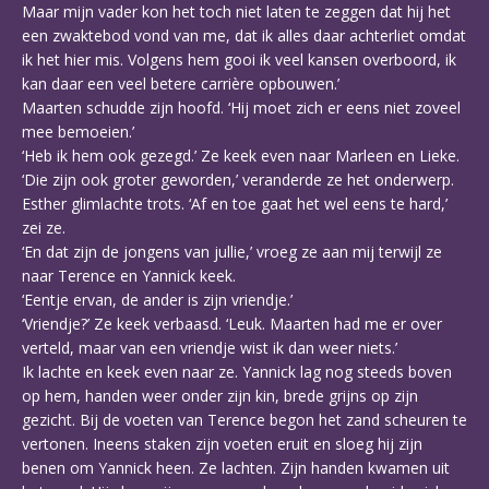
Maar mijn vader kon het toch niet laten te zeggen dat hij het
een zwaktebod vond van me, dat ik alles daar achterliet omdat
ik het hier mis. Volgens hem gooi ik veel kansen overboord, ik
kan daar een veel betere carrière opbouwen.’
Maarten schudde zijn hoofd. ‘Hij moet zich er eens niet zoveel
mee bemoeien.’
‘Heb ik hem ook gezegd.’ Ze keek even naar Marleen en Lieke.
‘Die zijn ook groter geworden,’ veranderde ze het onderwerp.
Esther glimlachte trots. ‘Af en toe gaat het wel eens te hard,’
zei ze.
‘En dat zijn de jongens van jullie,’ vroeg ze aan mij terwijl ze
naar Terence en Yannick keek.
‘Eentje ervan, de ander is zijn vriendje.’
‘Vriendje?’ Ze keek verbaasd. ‘Leuk. Maarten had me er over
verteld, maar van een vriendje wist ik dan weer niets.’
Ik lachte en keek even naar ze. Yannick lag nog steeds boven
op hem, handen weer onder zijn kin, brede grijns op zijn
gezicht. Bij de voeten van Terence begon het zand scheuren te
vertonen. Ineens staken zijn voeten eruit en sloeg hij zijn
benen om Yannick heen. Ze lachten. Zijn handen kwamen uit