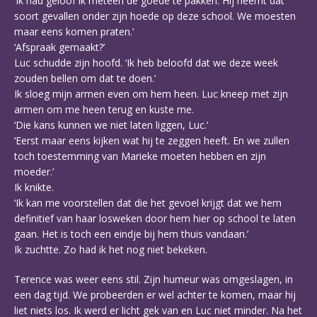
‘Ik had geloof ik meteen de goede te pakken. Hij neemt dat
soort gevallen onder zijn hoede op deze school. We moesten
maar eens komen praten.’
‘Afspraak gemaakt?’
Luc schudde zijn hoofd. ‘Ik heb beloofd dat we deze week
zouden bellen om dat te doen.’
Ik sloeg mijn armen even om hem heen. Luc kneep met zijn
armen om me heen terug en kuste me.
‘Die kans kunnen we niet laten liggen, Luc.’
‘Eerst maar eens kijken wat hij te zeggen heeft. En we zullen
toch toestemming van Marieke moeten hebben en zijn
moeder.’
Ik knikte.
‘Ik kan me voorstellen dat die het gevoel krijgt dat we hem
definitief van haar losweken door hem hier op school te laten
gaan. Het is toch een eindje bij hem thuis vandaan.’
Ik zuchtte. Zo had ik het nog niet bekeken.
Terence was weer eens stil. Zijn humeur was omgeslagen, in
een dag tijd. We probeerden er wel achter te komen, maar hij
liet niets los. Ik werd er licht gek van en Luc niet minder. Na het