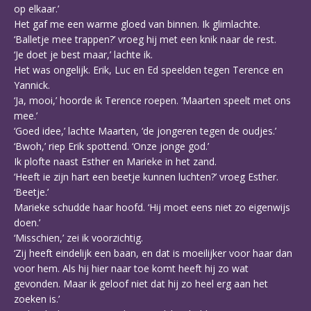
op elkaar.’
Het gaf me een warme gloed van binnen. Ik glimlachte.
‘Balletje mee trappen?’ vroeg hij met een knik naar de rest.
‘Je doet je best maar,’ lachte ik.
Het was ongelijk. Erik, Luc en Ed speelden tegen Terence en
Yannick.
‘Ja, mooi,’ hoorde ik Terence roepen. ‘Maarten speelt met ons
mee.’
‘Goed idee,’ lachte Maarten, ‘de jongeren tegen de oudjes.’
‘Bwoh,’ riep Erik spottend. ‘Onze jonge god.’
Ik plofte naast Esther en Marieke in het zand.
‘Heeft ie zijn hart een beetje kunnen luchten?’ vroeg Esther.
‘Beetje.’
Marieke schudde haar hoofd. ‘Hij moet eens niet zo eigenwijs
doen.’
‘Misschien,’ zei ik voorzichtig.
‘Zij heeft eindelijk een baan, en dat is moeilijker voor haar dan
voor hem. Als hij hier naar toe komt heeft hij zo wat
gevonden. Maar ik geloof niet dat hij zo heel erg aan het
zoeken is.’