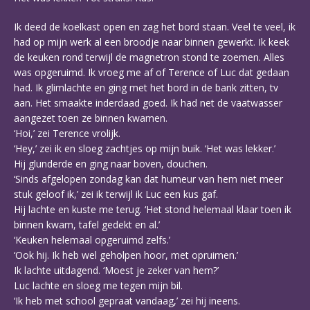
Ik deed de koelkast open en zag het bord staan. Veel te veel, ik
had op mijn werk al een broodje naar binnen gewerkt. Ik keek
de keuken rond terwijl de magnetron stond te zoemen. Alles
was opgeruimd. Ik vroeg me af of Terence of Luc dat gedaan
had. Ik glimlachte en ging met het bord in de bank zitten, tv
aan. Het smaakte inderdaad goed. Ik had net de vaatwasser
aangezet toen ze binnen kwamen.
‘Hoi,’ zei Terence vrolijk.
‘Hey,’ zei ik en sloeg zachtjes op mijn buik. ‘Het was lekker.’
Hij glunderde en ging naar boven, douchen.
‘Sinds afgelopen zondag kan dat humeur van hem niet meer
stuk geloof ik,’ zei ik terwijl ik Luc een kus gaf.
Hij lachte en kuste me terug. ‘Het stond helemaal klaar toen ik
binnen kwam, tafel gedekt en al.’
‘Keuken helemaal opgeruimd zelfs.’
‘Ook hij. Ik heb wel geholpen hoor, met opruimen.’
Ik lachte uitdagend. ‘Moest je zeker van hem?’
Luc lachte en sloeg me tegen mijn bil.
‘Ik heb met school gepraat vandaag,’ zei hij ineens.