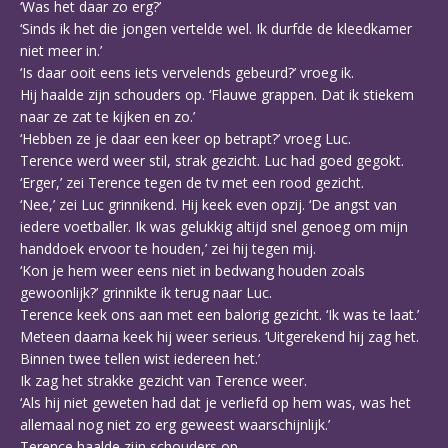
‘Was het daar zo erg?’
‘Sinds ik het die jongen vertelde wel. Ik durfde de kleedkamer
niet meer in.’
‘Is daar ooit eens iets vervelends gebeurd?’ vroeg ik.
Hij haalde zijn schouders op. ‘Flauwe grappen. Dat ik stiekem
naar ze zat te kijken en zo.’
‘Hebben ze je daar een keer op betrapt?’ vroeg Luc.
Terence werd weer stil, strak gezicht. Luc had goed gegokt.
‘Erger,’ zei Terence tegen de tv met een rood gezicht.
‘Nee,’ zei Luc grinnikend. Hij keek even opzij. ‘De angst van
iedere voetballer. Ik was gelukkig altijd snel genoeg om mijn
handdoek ervoor te houden,’ zei hij tegen mij.
‘Kon je hem weer eens niet in bedwang houden zoals
gewoonlijk?’ grinnikte ik terug naar Luc.
Terence keek ons aan met een balorig gezicht. ‘Ik was te laat.’
Meteen daarna keek hij weer serieus. ‘Uitgerekend hij zag het.
Binnen twee tellen wist iedereen het.’
Ik zag het strakke gezicht van Terence weer.
‘Als hij niet geweten had dat je verliefd op hem was, was het
allemaal nog niet zo erg geweest waarschijnlijk.’
Terence haalde zijn schouders op.