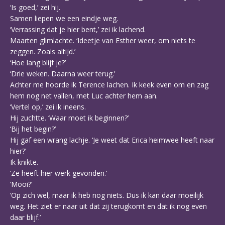
‘Is goed,’ zei hij.
Samen liepen we een eindje weg.
‘Verrassing dat je hier bent,’ zei ik lachend.
Maarten glimlachte. ‘Ideetje van Esther weer, om niets te
zeggen. Zoals altijd.’
‘Hoe lang blijf je?’
‘Drie weken. Daarna weer terug.’
Achter me hoorde ik Terence lachen. Ik keek even om en zag
hem nog net vallen, met Luc achter hem aan.
‘Vertel op,’ zei ik ineens.
Hij zuchtte. ‘Waar moet ik beginnen?’
‘Bij het begin?’
Hij gaf een wrang lachje. ‘Je weet dat Erica heimwee heeft naar
hier?’
Ik knikte.
‘Ze heeft hier werk gevonden.’
‘Mooi?’
‘Op zich wel, maar ik heb nog niets. Dus ik kan daar moeilijk
weg. Het ziet er naar uit dat zij terugkomt en dat ik nog even
daar blijf.’