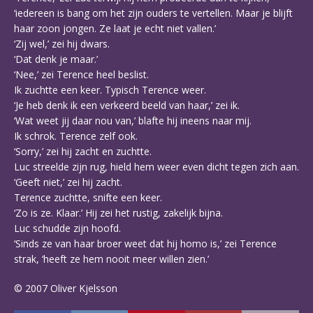
‘iedereen is bang om het zijn ouders te vertellen. Maar je blijft
haar zoon jongen. Ze laat je echt niet vallen.’
‘Zij wel,’ zei hij dwars.
‘Dat denk je maar.’
‘Nee,’ zei Terence heel beslist.
Ik zuchtte een keer. Typisch Terence weer.
‘Je heb denk ik een verkeerd beeld van haar,’ zei ik.
‘Wat weet jij daar nou van,’ blafte hij ineens naar mij.
Ik schrok. Terence zelf ook.
‘Sorry,’ zei hij zacht en zuchtte.
Luc streelde zijn rug, hield hem weer even dicht tegen zich aan.
‘Geeft niet,’ zei hij zacht.
Terence zuchtte, snifte een keer.
‘Zo is ze. Klaar.’ Hij zei het rustig, zakelijk bijna.
Luc schudde zijn hoofd.
‘Sinds ze van haar broer weet dat hij homo is,’ zei Terence
strak, ‘heeft ze hem nooit meer willen zien.’
© 2007 Oliver Kjelsson