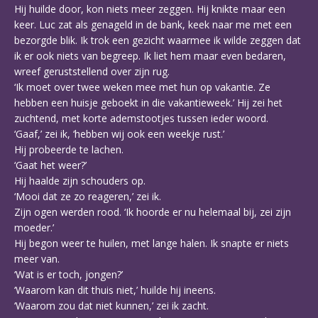
Hij huilde door, kon niets meer zeggen. Hij knikte maar een
keer. Luc zat als genageld in de bank, keek naar me met een
bezorgde blik. Ik trok een gezicht waarmee ik wilde zeggen dat
ik er ook niets van begreep. Ik liet hem maar even bedaren,
wreef geruststellend over zijn rug.
‘Ik moet over twee weken mee met hun op vakantie. Ze
hebben een huisje geboekt in die vakantieweek.’ Hij zei het
zuchtend, met korte ademstootjes tussen ieder woord.
‘Gaaf,’ zei ik, ‘hebben wij ook een weekje rust.’
Hij probeerde te lachen.
‘Gaat het weer?’
Hij haalde zijn schouders op.
‘Mooi dat ze zo reageren,’ zei ik.
Zijn ogen werden rood. ‘Ik hoorde er nu helemaal bij, zei zijn
moeder.’
Hij begon weer te huilen, met lange halen. Ik snapte er niets
meer van.
‘Wat is er toch, jongen?’
‘Waarom kan dit thuis niet,’ huilde hij ineens.
‘Waarom zou dat niet kunnen,’ zei ik zacht.