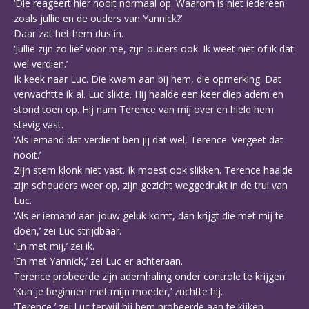
‘Die reageert hier nooit normaal op. Waarom is niet iedereen
zoals jullie en de ouders van Yannick?’
Daar zat het hem dus in.
‘Jullie zijn zo lief voor me, zijn ouders ook. Ik weet niet of ik dat
wel verdien.’
Ik keek naar Luc. Die kwam aan bij hem, die opmerking. Dat
verwachtte ik al. Luc slikte. Hij haalde een keer diep adem en
stond toen op. Hij nam Terence van mij over en hield hem
stevig vast.
‘Als iemand dat verdient ben jij dat wel, Terence. Vergeet dat
nooit.’
Zijn stem klonk niet vast. Ik moest ook slikken. Terence haalde
zijn schouders weer op, zijn gezicht weggedrukt in de trui van
Luc.
‘Als er iemand aan jouw geluk komt, dan krijgt die met mij te
doen,’ zei Luc strijdbaar.
‘En met mij,’ zei ik.
‘En met Yannick,’ zei Luc er achteraan.
Terence probeerde zijn ademhaling onder controle te krijgen.
‘Kun je beginnen met mijn moeder,’ zuchtte hij.
‘Terence,’ zei Luc terwijl hij hem probeerde aan te kijken,