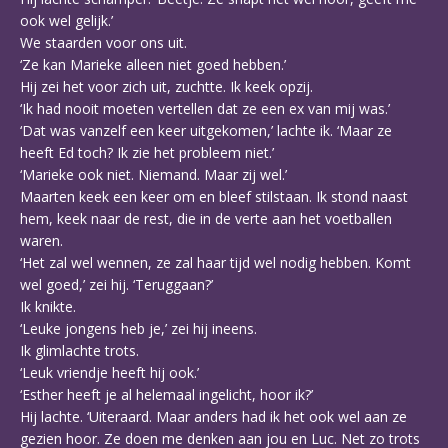
ook wel gelijk.’
We staarden voor ons uit.
‘Ze kan Marieke alleen niet goed hebben.’
Hij zei het voor zich uit, zuchtte. Ik keek opzij.
‘Ik had nooit moeten vertellen dat ze een ex van mij was.’
‘Dat was vanzelf een keer uitgekomen,’ lachte ik. ‘Maar ze
heeft Ed toch? Ik zie het probleem niet.’
‘Marieke ook niet. Niemand. Maar zij wel.’
Maarten keek een keer om en bleef stilstaan. Ik stond naast
hem, keek naar de rest, die in de verte aan het voetballen
waren.
‘Het zal wel wennen, ze zal haar tijd wel nodig hebben. Komt
wel goed,’ zei hij. ‘Teruggaan?’
Ik knikte.
‘Leuke jongens heb je,’ zei hij ineens.
Ik glimlachte trots.
‘Leuk vriendje heeft hij ook.’
‘Esther heeft je al helemaal ingelicht, hoor ik?’
Hij lachte. ‘Uiteraard. Maar anders had ik het ook wel aan ze
gezien hoor. Ze doen me denken aan jou en Luc. Net zo trots