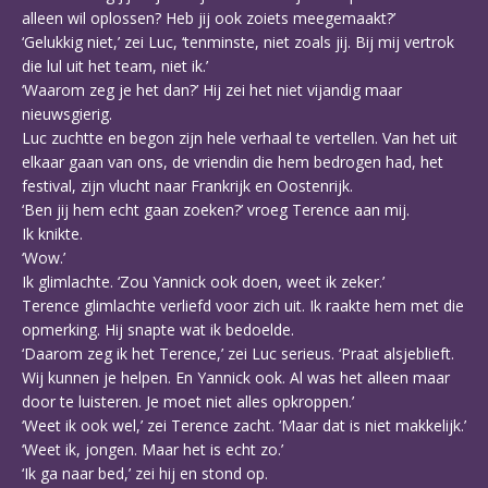
alleen wil oplossen? Heb jij ook zoiets meegemaakt?’
‘Gelukkig niet,’ zei Luc, ‘tenminste, niet zoals jij. Bij mij vertrok
die lul uit het team, niet ik.’
‘Waarom zeg je het dan?’ Hij zei het niet vijandig maar
nieuwsgierig.
Luc zuchtte en begon zijn hele verhaal te vertellen. Van het uit
elkaar gaan van ons, de vriendin die hem bedrogen had, het
festival, zijn vlucht naar Frankrijk en Oostenrijk.
‘Ben jij hem echt gaan zoeken?’ vroeg Terence aan mij.
Ik knikte.
‘Wow.’
Ik glimlachte. ‘Zou Yannick ook doen, weet ik zeker.’
Terence glimlachte verliefd voor zich uit. Ik raakte hem met die
opmerking. Hij snapte wat ik bedoelde.
‘Daarom zeg ik het Terence,’ zei Luc serieus. ‘Praat alsjeblieft.
Wij kunnen je helpen. En Yannick ook. Al was het alleen maar
door te luisteren. Je moet niet alles opkroppen.’
‘Weet ik ook wel,’ zei Terence zacht. ‘Maar dat is niet makkelijk.’
‘Weet ik, jongen. Maar het is echt zo.’
‘Ik ga naar bed,’ zei hij en stond op.