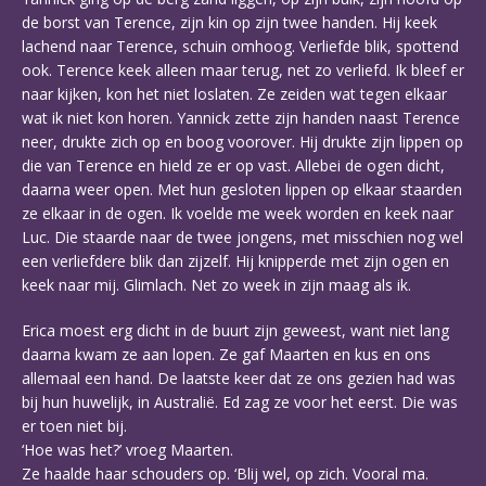
de borst van Terence, zijn kin op zijn twee handen. Hij keek
lachend naar Terence, schuin omhoog. Verliefde blik, spottend
ook. Terence keek alleen maar terug, net zo verliefd. Ik bleef er
naar kijken, kon het niet loslaten. Ze zeiden wat tegen elkaar
wat ik niet kon horen. Yannick zette zijn handen naast Terence
neer, drukte zich op en boog voorover. Hij drukte zijn lippen op
die van Terence en hield ze er op vast. Allebei de ogen dicht,
daarna weer open. Met hun gesloten lippen op elkaar staarden
ze elkaar in de ogen. Ik voelde me week worden en keek naar
Luc. Die staarde naar de twee jongens, met misschien nog wel
een verliefdere blik dan zijzelf. Hij knipperde met zijn ogen en
keek naar mij. Glimlach. Net zo week in zijn maag als ik.
Erica moest erg dicht in de buurt zijn geweest, want niet lang
daarna kwam ze aan lopen. Ze gaf Maarten en kus en ons
allemaal een hand. De laatste keer dat ze ons gezien had was
bij hun huwelijk, in Australië. Ed zag ze voor het eerst. Die was
er toen niet bij.
‘Hoe was het?’ vroeg Maarten.
Ze haalde haar schouders op. ‘Blij wel, op zich. Vooral ma.