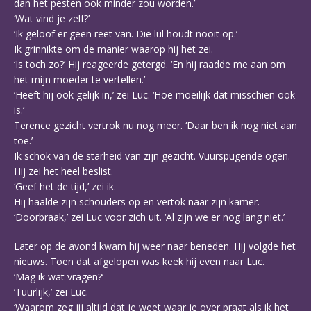
dan het pesten ook minder zou worden.’
‘Wat vind je zelf?’
‘Ik geloof er geen reet van. Die lul houdt nooit op.’
Ik grinnikte om de manier waarop hij het zei.
‘Is toch zo?’ Hij reageerde getergd. ‘En hij raadde me aan om
het mijn moeder te vertellen.’
‘Heeft hij ook gelijk in,’ zei Luc. ‘Hoe moeilijk dat misschien ook
is.’
Terence gezicht vertrok nu nog meer. ‘Daar ben ik nog niet aan
toe.’
Ik schok van de starheid van zijn gezicht. Vuurspugende ogen.
Hij zei het heel beslist.
‘Geef het de tijd,’ zei ik.
Hij haalde zijn schouders op en vertok naar zijn kamer.
‘Doorbraak,’ zei Luc voor zich uit. ‘Al zijn we er nog lang niet.’
Later op de avond kwam hij weer naar beneden. Hij volgde het
nieuws. Toen dat afgelopen was keek hij even naar Luc.
‘Mag ik wat vragen?’
‘Tuurlijk,’ zei Luc.
‘Waarom zeg jij altijd dat je weet waar je over praat als ik het