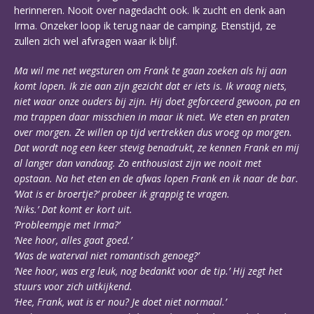
herinneren. Nooit over nagedacht ook. Ik zucht en denk aan
Irma. Onzeker loop ik terug naar de camping. Etenstijd, ze
zullen zich wel afvragen waar ik blijf.
Ma wil me net wegsturen om Frank te gaan zoeken als hij aan
komt lopen. Ik zie aan zijn gezicht dat er iets is. Ik vraag niets,
niet waar onze ouders bij zijn. Hij doet geforceerd gewoon, pa en
ma trappen daar misschien in maar ik niet. We eten en praten
over morgen. Ze willen op tijd vertrekken dus vroeg op morgen.
Dat wordt nog een keer stevig benadrukt, ze kennen Frank en mij
al langer dan vandaag. Zo enthousiast zijn we nooit met
opstaan. Na het eten en de afwas lopen Frank en ik naar de bar.
‘Wat is er broertje?’ probeer ik grappig te vragen.
‘Niks.’ Dat komt er kort uit.
‘Probleempje met Irma?’
‘Nee hoor, alles gaat goed.’
‘Was de waterval niet romantisch genoeg?’
‘Nee hoor, was erg leuk, nog bedankt voor de tip.’ Hij zegt het
stuurs voor zich uitkijkend.
‘Hee, Frank, wat is er nou? Je doet niet normaal.’