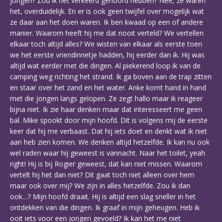
jongen? Zou ik het verkeerd gehoord hebben? Nee, ze waren
het, overduidelijk. En er is ook geen twijfel over mogelijk wat
ze daar aan het doen waren. Ik ben kwaad op een of andere
manier. Waarom heeft hij me dat nooit verteld? We vertellen
elkaar toch altijd alles? We wisten van elkaar als eerste toen
we het eerste vriendinnetje hadden, hij eerder dan ik. Hij was
altijd wat eerder met die dingen. Al piekerend loop ik van de
camping weg richting het strand. Ik ga boven aan de trap zitten
en staar over het zand en het water. Anke komt hand in hand
met die jongen langs gelopen. Ze zegt hallo maar ik reageer
bijna niet. Ik zie haar denken maar dat interesseert me geen
bal. Mike spookt door mijn hoofd. Dit is volgens mij de eerste
keer dat hij me verbaast. Dat hij iets doet en denkt wat ik niet
aan heb zien komen. We denken altijd hetzelfde. Ik kan nu ook
wel raden waar hij geweest is vannacht. Naar het toilet, yeah
right! Hij is bij Rogier geweest, dat kan niet missen. Waarom
vertelt hij het dan niet? Dit gaat toch niet alleen over hem
maar ook over mij? We zijn in alles hetzelfde. Zou ik dan
ook…? Mijn hoofd draait. Hij is altijd een slag sneller in het
ontdekken van die dingen. Ik graaf in mijn geheugen. Heb ik
ooit iets voor een jongen gevoeld? Ik kan het me niet