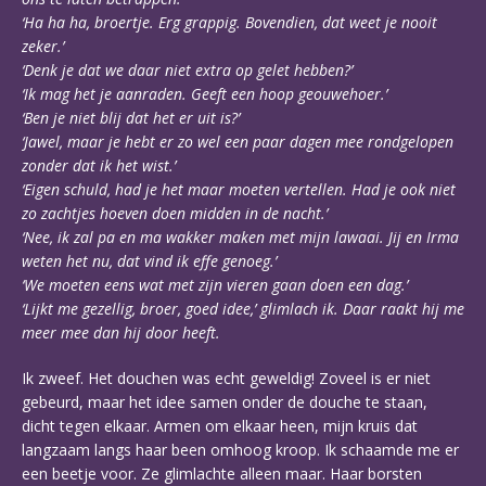
‘Ha ha ha, broertje. Erg grappig. Bovendien, dat weet je nooit
zeker.’
‘Denk je dat we daar niet extra op gelet hebben?’
‘Ik mag het je aanraden. Geeft een hoop geouwehoer.’
‘Ben je niet blij dat het er uit is?’
‘Jawel, maar je hebt er zo wel een paar dagen mee rondgelopen
zonder dat ik het wist.’
‘Eigen schuld, had je het maar moeten vertellen. Had je ook niet
zo zachtjes hoeven doen midden in de nacht.’
‘Nee, ik zal pa en ma wakker maken met mijn lawaai. Jij en Irma
weten het nu, dat vind ik effe genoeg.’
‘We moeten eens wat met zijn vieren gaan doen een dag.’
‘Lijkt me gezellig, broer, goed idee,’ glimlach ik. Daar raakt hij me
meer mee dan hij door heeft.
Ik zweef. Het douchen was echt geweldig! Zoveel is er niet
gebeurd, maar het idee samen onder de douche te staan,
dicht tegen elkaar. Armen om elkaar heen, mijn kruis dat
langzaam langs haar been omhoog kroop. Ik schaamde me er
een beetje voor. Ze glimlachte alleen maar. Haar borsten