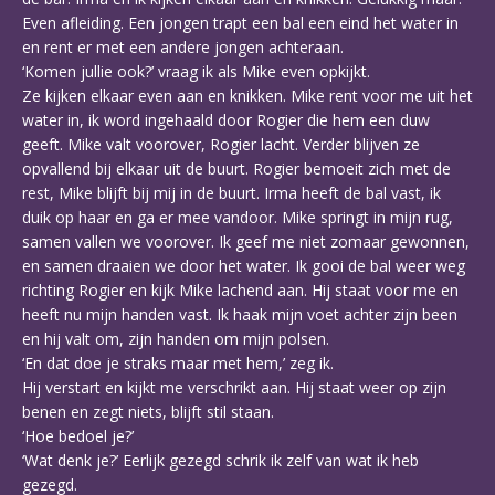
Even afleiding. Een jongen trapt een bal een eind het water in
en rent er met een andere jongen achteraan.
‘Komen jullie ook?’ vraag ik als Mike even opkijkt.
Ze kijken elkaar even aan en knikken. Mike rent voor me uit het
water in, ik word ingehaald door Rogier die hem een duw
geeft. Mike valt voorover, Rogier lacht. Verder blijven ze
opvallend bij elkaar uit de buurt. Rogier bemoeit zich met de
rest, Mike blijft bij mij in de buurt. Irma heeft de bal vast, ik
duik op haar en ga er mee vandoor. Mike springt in mijn rug,
samen vallen we voorover. Ik geef me niet zomaar gewonnen,
en samen draaien we door het water. Ik gooi de bal weer weg
richting Rogier en kijk Mike lachend aan. Hij staat voor me en
heeft nu mijn handen vast. Ik haak mijn voet achter zijn been
en hij valt om, zijn handen om mijn polsen.
‘En dat doe je straks maar met hem,’ zeg ik.
Hij verstart en kijkt me verschrikt aan. Hij staat weer op zijn
benen en zegt niets, blijft stil staan.
‘Hoe bedoel je?’
‘Wat denk je?’ Eerlijk gezegd schrik ik zelf van wat ik heb
gezegd.