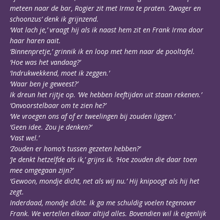
meteen naar de bar, Rogier zit met Irma te praten. ‘Zwager en
schoonzus’ denk ik grijnzend.
‘Wat lach je,’ vraagt hij als ik naast hem zit en Frank Irma door
haar haren aait.
‘Binnenpretje,’ grinnik ik en loop met hem naar de pooltafel.
‘Hoe was het vandaag?’
‘Indrukwekkend, moet ik zeggen.’
‘Waar ben je geweest?’
Ik dreun het rijtje op. ‘We hebben leeftijden uit staan rekenen.’
‘Onvoorstelbaar om te zien he?’
‘We vroegen ons af of er tweelingen bij zouden liggen.’
‘Geen idee. Zou je denken?’
‘Vast wel.’
‘Zouden er homo’s tussen gezeten hebben?’
‘Je denkt hetzelfde als ik,’ grijns ik. ‘Hoe zouden die daar toen
mee omgegaan zijn?’
‘Gewoon, mondje dicht, net als wij nu.’ Hij knipoogt als hij het
zegt.
Inderdaad, mondje dicht. Ik ga me schuldig voelen tegenover
Frank. We vertellen elkaar altijd alles. Bovendien wil ik eigenlijk