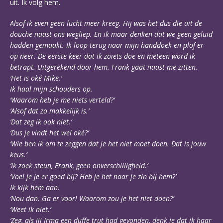
uit. Ik volg hem.
Alsof ik even geen lucht meer kreeg. Hij was het dus die uit de
douche naast ons wegliep. En ik maar denken dat we geen geluid
hadden gemaakt. Ik loop terug naar mijn handdoek en plof er
op neer. De eerste keer dat ik zoiets doe en meteen word ik
betrapt. Uitgerekend door hem. Frank gaat naast me zitten.
‘Het is oké Mike.’
Ik haal mijn schouders op.
‘Waarom heb je me niets verteld?’
‘Alsof dat zo makkelijk is.’
‘Dat zeg ik ook niet.’
‘Dus je vindt het wel oké?’
‘Wie ben ik om te zeggen dat je het niet moet doen. Dat is jouw
keus.’
‘Ik zoek steun, Frank, geen onverschilligheid.’
‘Voel je je er goed bij? Heb je het naar je zin bij hem?’
Ik kijk hem aan.
‘Nou dan. Ga er voor! Waarom zou je het niet doen?’
‘Weet ik niet.’
‘Zeg, als jij Irma een duffe trut had gevonden, denk je dat ik haar