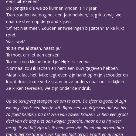
eens uitrekenen.’
De jongste die we zo kunnen vinden is 17 jaar.
‘Dan zouden we nog net een jaar hebben,’ zeg ik terwijl we
naar de steen op de grond kijken.
‘Of net niet meer. Zouden er tweelingen bij zitten?’ Mike kijkt
rond.
‘Vast wel.’
‘Ik zie me al staan, naast je.’
‘Ik moet er niet aan denken.’
‘Ik met mijn kleine broertje.’ Hij kijkt serieus.
Normaal zou ik lachen en hem een duw gegeven hebben.
Maar ik laat het. Mike legt even zijn hand op mijn schouder en
loopt door. In de verte staan onze ouders naar ons te kijken.
Ze kijken tevreden, we zijn onder de indruk.
Op de terugweg stoppen we om te eten. De sfeer is goed, al zijn
we nog steeds een beetje stil. Bijna een schuldgevoel dat we het
zo goed hebben, na het zien van zoveel kruizen. Ik heb een groot
deel van de dag niet aan Rogier gedacht, maar nu is hij weer
terug. Ik zal blij zijn als ik hem weer zie. Pa en ma nemen hun
tijd in het restaurant, we komen laat terug. Frank en ik lopen