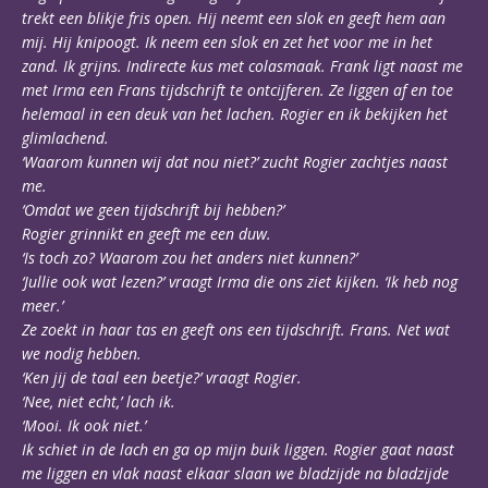
trekt een blikje fris open. Hij neemt een slok en geeft hem aan
mij. Hij knipoogt. Ik neem een slok en zet het voor me in het
zand. Ik grijns. Indirecte kus met colasmaak. Frank ligt naast me
met Irma een Frans tijdschrift te ontcijferen. Ze liggen af en toe
helemaal in een deuk van het lachen. Rogier en ik bekijken het
glimlachend.
‘Waarom kunnen wij dat nou niet?’ zucht Rogier zachtjes naast
me.
‘Omdat we geen tijdschrift bij hebben?’
Rogier grinnikt en geeft me een duw.
‘Is toch zo? Waarom zou het anders niet kunnen?’
‘Jullie ook wat lezen?’ vraagt Irma die ons ziet kijken. ‘Ik heb nog
meer.’
Ze zoekt in haar tas en geeft ons een tijdschrift. Frans. Net wat
we nodig hebben.
‘Ken jij de taal een beetje?’ vraagt Rogier.
‘Nee, niet echt,’ lach ik.
‘Mooi. Ik ook niet.’
Ik schiet in de lach en ga op mijn buik liggen. Rogier gaat naast
me liggen en vlak naast elkaar slaan we bladzijde na bladzijde