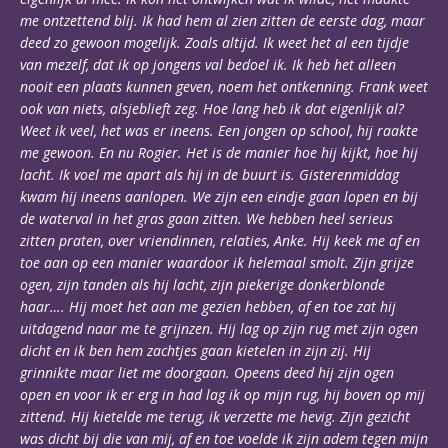
me ontzettend blij. Ik had hem al zien zitten de eerste dag, maar
deed zo gewoon mogelijk. Zoals altijd. Ik weet het al een tijdje
van mezelf, dat ik op jongens val bedoel ik. Ik heb het alleen
nooit een plaats kunnen geven, noem het ontkenning. Frank weet
ook van niets, alsjeblieft zeg. Hoe lang heb ik dat eigenlijk al?
Weet ik veel, het was er ineens. Een jongen op school, hij raakte
me gewoon. En nu Rogier. Het is de manier hoe hij kijkt, hoe hij
lacht. Ik voel me apart als hij in de buurt is. Gisterenmiddag
kwam hij ineens aanlopen. We zijn een eindje gaan lopen en bij
de waterval in het gras gaan zitten. We hebben heel serieus
zitten praten, over vriendinnen, relaties, Anke. Hij keek me af en
toe aan op een manier waardoor ik helemaal smolt. Zijn grijze
ogen, zijn tanden als hij lacht, zijn piekerige donkerblonde
haar…. Hij moet het aan me gezien hebben, af en toe zat hij
uitdagend naar me te grijnzen. Hij lag op zijn rug met zijn ogen
dicht en ik ben hem zachtjes gaan kietelen in zijn zij. Hij
grinnikte maar liet me doorgaan. Opeens deed hij zijn ogen
open en voor ik er erg in had lag ik op mijn rug, hij boven op mij
zittend. Hij kietelde me terug, ik verzette me hevig. Zijn gezicht
was dicht bij die van mij, af en toe voelde ik zijn adem tegen mijn