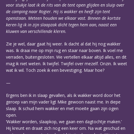
voor stukje laat ik de rits van de tent open glijden en sluip over
de camping naar Rogier. Hij is wakker en heeft zijn tent
openstaan. Meteen houden we elkaar vast. Binnen de kortste
keren lig ik in zijn slaapzak dicht tegen hem aan, naast een
kluwen van verschillende kleren.
Zie je wel, daar gaat hij weer. Ik dacht al dat hij nog wakker
was. Ik draai me op mijn rug en staar naar boven. Ik voel me
verraden, buitengesloten. We vertellen elkaar altijd alles, en dit
mag ik niet weten. Ik twijfel. Twijfel over mezelf. Onzin. Ik weet
wat ik wil. Toch zoek ik een bevestiging. Maar hoe?
—
Ergens ben ik in slaap gevallen, als ik wakker word door het
geroep van mijn vader ligt Mike gewoon naast me. In diepe
slaap. Ik schud hem wakker en met moeite gaan zijn ogen
open.
‘Wakker worden, slaapkop, we gaan een dagtochtje maken.’
Hij kreunt en draait zich nog een keer om. Na wat geschud en