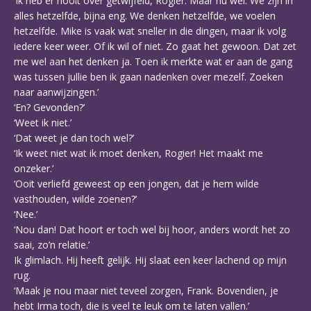
‘Ik heb er nooit over getwijfeld, Rogier. Maar nu wel. We zijn in
alles hetzelfde, bijna eng. We denken hetzelfde, we voelen
hetzelfde. Mike is vaak wat sneller in die dingen, maar ik volg
iedere keer weer. Of ik wil of niet. Zo gaat het gewoon. Dat zet
me wel aan het denken ja. Toen ik merkte wat er aan de gang
was tussen jullie ben ik gaan nadenken over mezelf. Zoeken
naar aanwijzingen.’
‘En? Gevonden?’
‘Weet ik niet.’
‘Dat weet je dan toch wel?’
‘Ik weet niet wat ik moet denken, Rogier! Het maakt me
onzeker.’
‘Ooit verliefd geweest op een jongen, dat je hem wilde
vasthouden, wilde zoenen?’
‘Nee.’
‘Nou dan! Dat hoort er toch wel bij hoor, anders wordt het zo
saai, zo’n relatie.’
Ik glimlach. Hij heeft gelijk. Hij slaat een keer lachend op mijn
rug.
‘Maak je nou maar niet teveel zorgen, Frank. Bovendien, je
hebt Irma toch, die is veel te leuk om te laten vallen.’