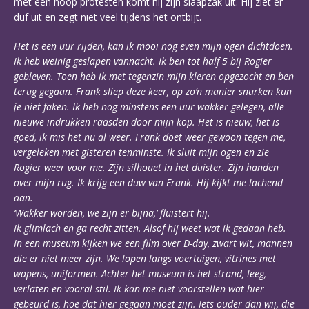
met een hoop protesten komt hij zijn slaapzak uit. Hij ziet er
duf uit en zegt niet veel tijdens het ontbijt.
Het is een uur rijden, kan ik mooi nog even mijn ogen dichtdoen.
Ik heb weinig geslapen vannacht. Ik ben tot half 5 bij Rogier
gebleven. Toen heb ik met tegenzin mijn kleren opgezocht en ben
terug gegaan. Frank sliep deze keer, op zo’n manier snurken kun
je niet faken. Ik heb nog minstens een uur wakker gelegen, alle
nieuwe indrukken raasden door mijn kop. Het is nieuw, het is
goed, ik mis het nu al weer. Frank doet weer gewoon tegen me,
vergeleken met gisteren tenminste. Ik sluit mijn ogen en zie
Rogier weer voor me. Zijn silhouet in het duister. Zijn handen
over mijn rug. Ik krijg een duw van Frank. Hij kijkt me lachend
aan.
‘Wakker worden, we zijn er bijna,’ fluistert hij.
Ik glimlach en ga recht zitten. Alsof hij weet wat ik gedaan heb.
In een museum kijken we een film over D-day, zwart wit, mannen
die er niet meer zijn. We lopen langs voertuigen, vitrines met
wapens, uniformen. Achter het museum is het strand, leeg,
verlaten en vooral stil. Ik kan me niet voorstellen wat hier
gebeurd is, hoe dat hier gegaan moet zijn. Iets ouder dan wij, die