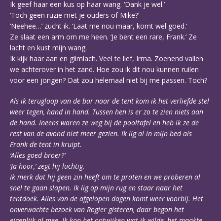
Ik geef haar een kus op haar wang. ‘Dank je wel.’
‘Toch geen ruzie met je ouders of Mike?’
‘Neehee…’ zucht ik. ‘Laat me nou maar, komt wel goed.’
Ze slaat een arm om me heen. ‘Je bent een rare, Frank.’ Ze
lacht en kust mijn wang.
Ik kijk haar aan en glimlach. Veel te lief, Irma. Zoenend vallen
we achterover in het zand. Hoe zou ik dit nou kunnen ruilen
voor een jongen? Dat zou helemaal niet bij me passen. Toch?
Als ik terugloop van de bar naar de tent kom ik het verliefde stel
weer tegen, hand in hand. Tussen hen is er zo te zien niets aan
de hand. Ineens waren ze weg bij de pooltafel en heb ik ze de
rest van de avond niet meer gezien. Ik lig al in mijn bed als
Frank de tent in kruipt.
‘Alles goed broer?’
‘Ja hoor,’ zegt hij luchtig.
Ik merk dat hij geen zin heeft om te praten en we proberen al
snel te gaan slapen. Ik lig op mijn rug en staar naar het
tentdoek. Alles van de afgelopen dagen komt weer voorbij. Het
onverwachte bezoek van Rogier gisteren, daar begon het
eigenlijk al mee. Ik kon het ontwijken wat ik wilde, het maakte