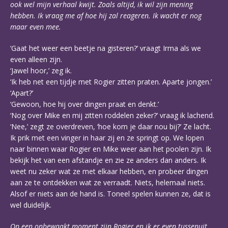
ook wel mijn verhaal kwijt. Zoals altijd, ik wil zijn mening
hebben. Ik vraag me af hoe hij zal reageren. Ik wacht er nog
maar even mee.
‘Gaat het weer een beetje na gisteren?’ vraagt Irma als we
even alleen zijn.
‘Jawel hoor,’ zeg ik.
‘Ik heb net een tijdje met Rogier zitten praten. Aparte jongen.’
‘Apart?’
‘Gewoon, hoe hij over dingen praat en denkt.’
‘Nog over Mike en mij zitten roddelen zeker?’ vraag ik lachend.
‘Nee,’ zegt ze overdreven, ‘hoe kom je daar nou bij?’ Ze lacht.
Ik prik met een vinger in haar zij en ze springt op. We lopen
naar binnen waar Rogier en Mike weer aan het poolen zijn. Ik
bekijk het van een afstandje en zie ze anders dan anders. Ik
weet nu zeker wat ze met elkaar hebben, en probeer dingen
aan ze te ontdekken wat ze verraadt. Niets, helemaal niets.
Alsof er niets aan de hand is. Toneel spelen kunnen ze, dat is
wel duidelijk.
Op een onbewaakt moment zijn Rogier en ik er even tussenuit