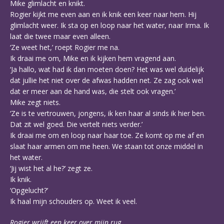
Mike glimlacht en knikt.
Rogier kijkt me even aan en ik knik een keer naar hem. Hij
glimlacht weer. Ik sta op en loop naar het water, naar Irma. Ik
laat die twee maar even alleen.
‘Ze weet het,’ roept Rogier me na.
Ik draai me om, Mike en ik kijken hem vragend aan.
‘Ja hallo, wat had ik dan moeten doen? Het was wel duidelijk
dat jullie het niet over de afwas hadden net. Ze zag ook wel
dat er meer aan de hand was, die stelt ook vragen.’
Mike zegt niets.
‘Ze is te vertrouwen, jongens, ik ken haar al sinds ik hier ben.
Dat zit wel goed. Die vertelt niets verder.’
Ik draai me om en loop naar haar toe. Ze komt op me af en
slaat haar armen om me heen. We staan tot onze middel in
het water.
‘Jij wist het al he?’ zegt ze.
Ik knik.
‘Opgelucht?’
Ik haal mijn schouders op. Weet ik veel.
Rogier wrijft een keer over mijn rug.