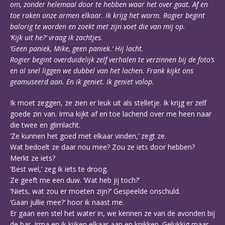
om, zonder helemaal door te hebben waar het over gaat. Af en
toe raken onze armen elkaar. Ik krijg het warm. Rogier begint
balorig te worden en zoekt met zijn voet die van mij op.
‘Kijk uit he?’ vraag ik zachtjes.
‘Geen paniek, Mike, geen paniek.’ Hij lacht.
Rogier begint overduidelijk zelf verhalen te verzinnen bij de foto’s
en al snel liggen we dubbel van het lachen. Frank kijkt ons
geamuseerd aan. En ik geniet. Ik geniet volop.
Ik moet zeggen, ze zien er leuk uit als stelletje. Ik krijg er zelf
goede zin van. Irma kijkt af en toe lachend over me heen naar
die twee en glimlacht.
‘Ze kunnen het goed met elkaar vinden,’ zegt ze.
Wat bedoelt ze daar nou mee? Zou ze iets door hebben?
Merkt ze iets?
‘Best wel,’ zeg ik iets te droog.
Ze geeft me een duw. ‘Wat heb jij toch?’
‘Niets, wat zou er moeten zijn?’ Gespeelde onschuld.
‘Gaan jullie mee?’ hoor ik naast me.
Er gaan een stel het water in, we kennen ze van de avonden bij
de bar. Irma en ik kijken elkaar aan en knikken. Gelukkig maar.