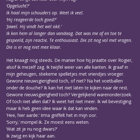
‘Opgelucht?’
Ik haal mijn schouders op. Weet ik veel.
‘Hij reageerde toch goed?’
‘Jawel. Hij vindt het wel oké.’
Ik ken hem al langer dan vandaag. Dat was me af en toe te
gespeeld, zijn reactie. Te enthousiast. Die zit nog vol met vragen.
Die is er nog niet mee klaar.
Het knaagt nog steeds. De manier hoe hij praatte over Rogier,
alsof ik mezelf zag. Ik twijfel weer van alle kanten. Ik graaf in
mijn geheugen, stiekeme spelletjes met vriendjes vroeger.
Gewone nieuwsgierigheid toch, of niet? Na het voetballen
onder de douche? Ik kan het niet laten te kijken naar de rest.
Gewone nieuwsgierigheid toch? Vergelijkend warenonderzoek.
Of toch niet allen dat? Ik weet het niet meer. Ik wil bevestiging
maar ik heb geen idee waar ik dat kan vinden.
‘Hee, hier aarde.’ Irma gniffelt het in mijn oor.
‘Sorry,’ mompel ik. Ze moest eens weten.
‘Wat zit je nu nog dwars?’
Ik zwijg en kijk haar aan.