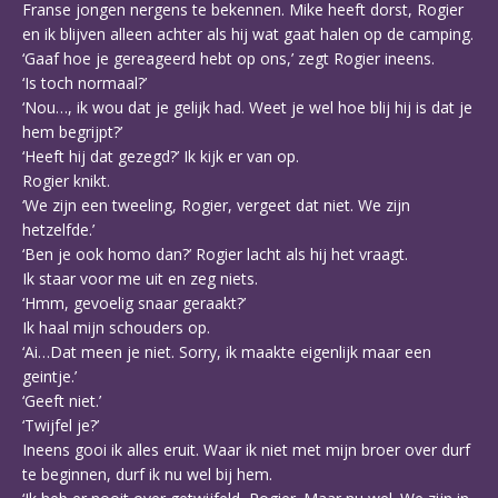
Franse jongen nergens te bekennen. Mike heeft dorst, Rogier
en ik blijven alleen achter als hij wat gaat halen op de camping.
‘Gaaf hoe je gereageerd hebt op ons,’ zegt Rogier ineens.
‘Is toch normaal?’
‘Nou…, ik wou dat je gelijk had. Weet je wel hoe blij hij is dat je
hem begrijpt?’
‘Heeft hij dat gezegd?’ Ik kijk er van op.
Rogier knikt.
‘We zijn een tweeling, Rogier, vergeet dat niet. We zijn
hetzelfde.’
‘Ben je ook homo dan?’ Rogier lacht als hij het vraagt.
Ik staar voor me uit en zeg niets.
‘Hmm, gevoelig snaar geraakt?’
Ik haal mijn schouders op.
‘Ai…Dat meen je niet. Sorry, ik maakte eigenlijk maar een
geintje.’
‘Geeft niet.’
‘Twijfel je?’
Ineens gooi ik alles eruit. Waar ik niet met mijn broer over durf
te beginnen, durf ik nu wel bij hem.