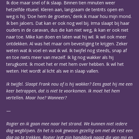
Ik doe maar snel of ik slaap. Binnen tien minuten weer
hetzelfde ritueel. Kleren aan, langzaam de tentrits open en
weg is hij. ‘Doe hem de groeten,’ denk ik maar hou mijn mond.
Ik ben jaloers. Dat kan er ook nog wel bij. Irma slaapt bij haar
ouders in de caravan, dus die kan niet weg, ik kan er ook niet
naar toe. Mike kan doen en laten wat hij wil. Ik wil ook meer
ontdekken. Al was het maar om bevestiging te krijgen. Zeker
weten wat ik voel en wat ik wil. Ik twijfel nog steeds, snap af
en toe niets meer van mezelf. Ik lig nog wakker als hij
terugkomt. Ik moet het er met hem over hebben. Ik wil het
weten. Het wordt al licht als we in slaap vallen.
Ik twijfel. Slaapt Frank nou of is hij wakker? Eens gaat hij me een
keer betrappen, dat is niet te voorkomen. Ik moet het hem
vertellen. Maar hoe? Wanneer?
—
Rogier en ik gaan mee naar het strand. We kunnen niet iedere
dag wegblijven. En het is ook gewoon gezellig om met de rest een
dag op te trekken. Rogier legt zijn handdoek naast die van mij en