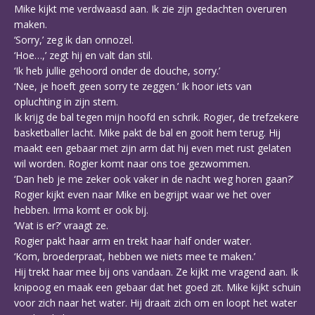
Mike kijkt me verdwaasd aan. Ik zie zijn gedachten overuren
maken.
‘Sorry,’ zeg ik dan onnozel.
‘Hoe…,’ zegt hij en valt dan stil.
‘Ik heb jullie gehoord onder de douche, sorry.’
‘Nee, je hoeft geen sorry te zeggen.’ Ik hoor iets van
opluchting in zijn stem.
Ik krijg de bal tegen mijn hoofd en schrik. Rogier, de trefzekere
basketballer lacht. Mike pakt de bal en gooit hem terug. Hij
maakt een gebaar met zijn arm dat hij even met rust gelaten
wil worden. Rogier komt naar ons toe gezwommen.
‘Dan heb je me zeker ook vaker in de nacht weg horen gaan?’
Rogier kijkt even naar Mike en begrijpt waar we het over
hebben. Irma komt er ook bij.
‘Wat is er?’ vraagt ze.
Rogier pakt haar arm en trekt haar half onder water.
‘Kom, broederpraat, hebben we niets mee te maken.’
Hij trekt haar mee bij ons vandaan. Ze kijkt me vragend aan. Ik
knipoog en maak een gebaar dat het goed zit. Mike kijkt schuin
voor zich naar het water. Hij draait zich om en loopt het water