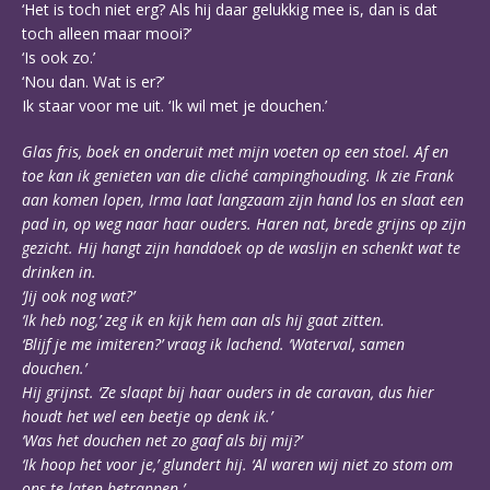
‘Het is toch niet erg? Als hij daar gelukkig mee is, dan is dat
toch alleen maar mooi?’
‘Is ook zo.’
‘Nou dan. Wat is er?’
Ik staar voor me uit. ‘Ik wil met je douchen.’
Glas fris, boek en onderuit met mijn voeten op een stoel. Af en
toe kan ik genieten van die cliché campinghouding. Ik zie Frank
aan komen lopen, Irma laat langzaam zijn hand los en slaat een
pad in, op weg naar haar ouders. Haren nat, brede grijns op zijn
gezicht. Hij hangt zijn handdoek op de waslijn en schenkt wat te
drinken in.
‘Jij ook nog wat?’
‘Ik heb nog,’ zeg ik en kijk hem aan als hij gaat zitten.
‘Blijf je me imiteren?’ vraag ik lachend. ‘Waterval, samen
douchen.’
Hij grijnst. ‘Ze slaapt bij haar ouders in de caravan, dus hier
houdt het wel een beetje op denk ik.’
‘Was het douchen net zo gaaf als bij mij?’
‘Ik hoop het voor je,’ glundert hij. ‘Al waren wij niet zo stom om
ons te laten betrappen.’