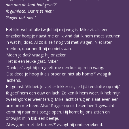
dan aan de kant had gezet?’
Ik glimlach. ‘Dat is ze niet.’
‘Rogier ook niet.’
Het lijkt wel of alle twijfel bij mij weg is. Mike zit als een
onzeker hoopje naast me en ik vind dat ik hem moet steunen
in wat hij doet. Al zit ik zelf nog vol met vragen. Niet laten
merken, daar heeft hij nu niets aan.
‘Meen je dat?’ vraagt hij onzeker.
‘Het is een leuke gast, Mike.’
‘Dank je,’ zegt hij en geeft me een kus op mijn wang.
‘Dat deed je hoop ik als broer en niet als homo?’ vraag ik
lachend.
Hij grijnst. ‘Allebei. Je ziet er lekker uit, je lijkt tenslotte op mij.’
Ik geef hem een duw en lach. Zo ken ik hem weer. Ik heb mijn
tweelingbroer weer terug. Mike lacht terug en slaat even een
arm om me heen. Alsof Rogier op dit teken heeft gewacht
komt hij naar ons toegelopen. Hij komt bij ons zitten en
ontwijkt mijn blik een beetje.
‘Alles goed met de broers?’ vraagt hij onderzoekend.