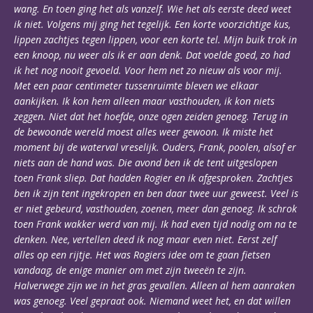
wang. En toen ging het als vanzelf. Wie het als eerste deed weet
ik niet. Volgens mij ging het tegelijk. Een korte voorzichtige kus,
lippen zachtjes tegen lippen, voor een korte tel. Mijn buik trok in
een knoop, nu weer als ik er aan denk. Dat voelde goed, zo had
ik het nog nooit gevoeld. Voor hem net zo nieuw als voor mij.
Met een paar centimeter tussenruimte bleven we elkaar
aankijken. Ik kon hem alleen maar vasthouden, ik kon niets
zeggen. Niet dat het hoefde, onze ogen zeiden genoeg. Terug in
de bewoonde wereld moest alles weer gewoon. Ik miste het
moment bij de waterval vreselijk. Ouders, Frank, poolen, alsof er
niets aan de hand was. Die avond ben ik de tent uitgeslopen
toen Frank sliep. Dat hadden Rogier en ik afgesproken. Zachtjes
ben ik zijn tent ingekropen en ben daar twee uur geweest. Veel is
er niet gebeurd, vasthouden, zoenen, meer dan genoeg. Ik schrok
toen Frank wakker werd van mij. Ik had even tijd nodig om na te
denken. Nee, vertellen deed ik nog maar even niet. Eerst zelf
alles op een rijtje. Het was Rogiers idee om te gaan fietsen
vandaag, de enige manier om met zijn tweeën te zijn.
Halverwege zijn we in het gras gevallen. Alleen al hem aanraken
was genoeg. Veel gepraat ook. Niemand weet het, en dat willen