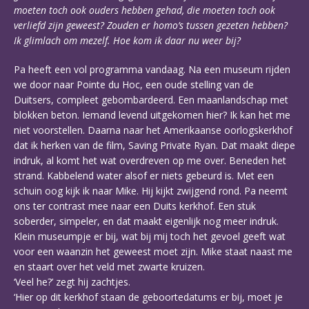
moeten toch ook ouders hebben gehad, die moeten toch ook
verliefd zijn geweest? Zouden er homo’s tussen gezeten hebben?
Ik glimlach om mezelf. Hoe kom ik daar nu weer bij?
Pa heeft een vol programma vandaag. Na een museum rijden
we door naar Pointe du Hoc, een oude stelling van de
Duitsers, compleet gebombardeerd. Een maanlandschap met
blokken beton. Iemand levend uitgekomen hier? Ik kan het me
niet voorstellen. Daarna naar het Amerikaanse oorlogskerkhof
dat ik herken van de film, Saving Private Ryan. Dat maakt diepe
indruk, al komt het wat overdreven op me over. Beneden het
strand. Kabbelend water alsof er niets gebeurd is. Met een
schuin oog kijk ik naar Mike. Hij kijkt zwijgend rond. Pa neemt
ons ter contrast mee naar een Duits kerkhof. Een stuk
soberder, simpeler, en dat maakt eigenlijk nog meer indruk.
Klein museumpje er bij, wat bij mij toch het gevoel geeft wat
voor een waanzin het geweest moet zijn. Mike staat naast me
en staart over het veld met zwarte kruizen.
‘Veel he?’ zegt hij zachtjes.
‘Hier op dit kerkhof staan de geboortedatums er bij, moet je