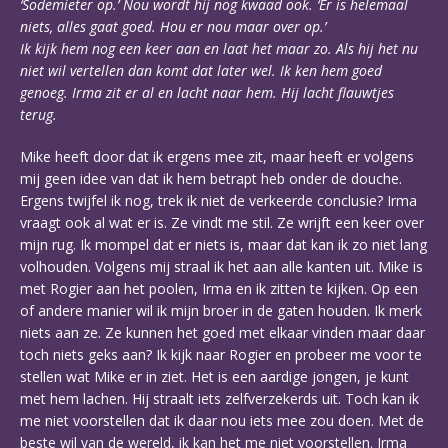
‘Sodemieter op.’ Nou wordt hij nog kwaad ook. ‘Er is helemaal
niets, alles gaat goed. Hou er nou maar over op.’
Ik kijk hem nog een keer aan en laat het maar zo. Als hij het nu
niet wil vertellen dan komt dat later wel. Ik ken hem goed
genoeg. Irma zit er al en lacht naar hem. Hij lacht flauwtjes
terug.
Mike heeft door dat ik ergens mee zit, maar heeft er volgens
mij geen idee van dat ik hem betrapt heb onder de douche.
Ergens twijfel ik nog, trek ik niet de verkeerde conclusie? Irma
vraagt ook al wat er is. Ze vindt me stil. Ze wrijft een keer over
mijn rug. Ik mompel dat er niets is, maar dat kan ik zo niet lang
volhouden. Volgens mij straal ik het aan alle kanten uit. Mike is
met Rogier aan het poolen, Irma en ik zitten te kijken. Op een
of andere manier wil ik mijn broer in de gaten houden. Ik merk
niets aan ze. Ze kunnen het goed met elkaar vinden maar daar
toch niets geks aan? Ik kijk naar Rogier en probeer me voor te
stellen wat Mike er in ziet. Het is een aardige jongen, je kunt
met hem lachen. Hij straalt iets zelfverzekerds uit. Toch kan ik
me niet voorstellen dat ik daar nou iets mee zou doen. Met de
beste wil van de wereld, ik kan het me niet voorstellen. Irma