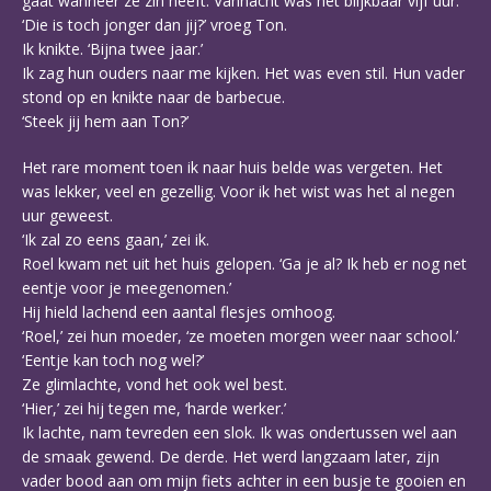
gaat wanneer ze zin heeft. Vannacht was het blijkbaar vijf uur.’
‘Die is toch jonger dan jij?’ vroeg Ton.
Ik knikte. ‘Bijna twee jaar.’
Ik zag hun ouders naar me kijken. Het was even stil. Hun vader
stond op en knikte naar de barbecue.
‘Steek jij hem aan Ton?’
Het rare moment toen ik naar huis belde was vergeten. Het
was lekker, veel en gezellig. Voor ik het wist was het al negen
uur geweest.
‘Ik zal zo eens gaan,’ zei ik.
Roel kwam net uit het huis gelopen. ‘Ga je al? Ik heb er nog net
eentje voor je meegenomen.’
Hij hield lachend een aantal flesjes omhoog.
‘Roel,’ zei hun moeder, ‘ze moeten morgen weer naar school.’
‘Eentje kan toch nog wel?’
Ze glimlachte, vond het ook wel best.
‘Hier,’ zei hij tegen me, ‘harde werker.’
Ik lachte, nam tevreden een slok. Ik was ondertussen wel aan
de smaak gewend. De derde. Het werd langzaam later, zijn
vader bood aan om mijn fiets achter in een busje te gooien en