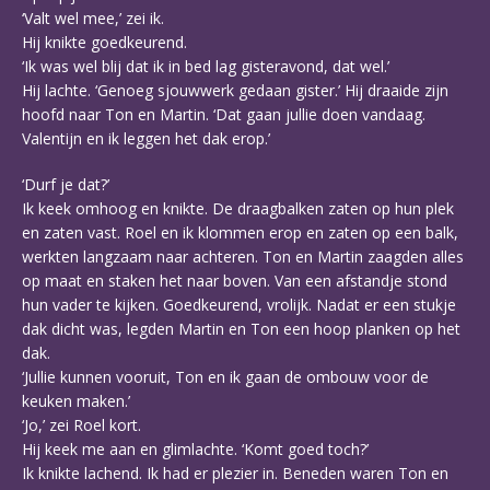
‘Valt wel mee,’ zei ik.
Hij knikte goedkeurend.
‘Ik was wel blij dat ik in bed lag gisteravond, dat wel.’
Hij lachte. ‘Genoeg sjouwwerk gedaan gister.’ Hij draaide zijn
hoofd naar Ton en Martin. ‘Dat gaan jullie doen vandaag.
Valentijn en ik leggen het dak erop.’
‘Durf je dat?’
Ik keek omhoog en knikte. De draagbalken zaten op hun plek
en zaten vast. Roel en ik klommen erop en zaten op een balk,
werkten langzaam naar achteren. Ton en Martin zaagden alles
op maat en staken het naar boven. Van een afstandje stond
hun vader te kijken. Goedkeurend, vrolijk. Nadat er een stukje
dak dicht was, legden Martin en Ton een hoop planken op het
dak.
‘Jullie kunnen vooruit, Ton en ik gaan de ombouw voor de
keuken maken.’
‘Jo,’ zei Roel kort.
Hij keek me aan en glimlachte. ‘Komt goed toch?’
Ik knikte lachend. Ik had er plezier in. Beneden waren Ton en