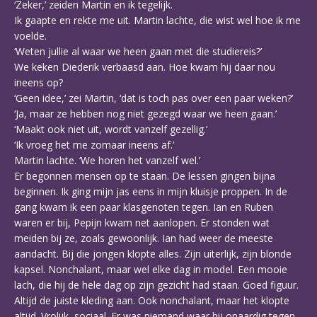
‘Zeker,’ zeiden Martin en ik tegelijk.
Ik gaapte en rekte me uit. Martin lachte, die wist wel hoe ik me
voelde.
‘Weten jullie al waar we heen gaan met die studiereis?’
We keken Diederik verbaasd aan. Hoe kwam hij daar nou
ineens op?
‘Geen idee,’ zei Martin, ‘dat is toch pas over een paar weken?’
‘Ja, maar ze hebben nog niet gezegd waar we heen gaan.’
‘Maakt ook niet uit, wordt vanzelf gezellig.’
‘Ik vroeg het me zomaar ineens af.’
Martin lachte. ‘We horen het vanzelf wel.’
Er begonnen mensen op te staan. De lessen gingen bijna
beginnen. Ik ging mijn jas eens in mijn kluisje proppen. In de
gang kwam ik een paar klasgenoten tegen. Ian en Ruben
waren er bij, Pepijn kwam net aanlopen. Er stonden wat
meiden bij ze, zoals gewoonlijk. Ian had weer de meeste
aandacht. Bij die jongen klopte alles. Zijn uiterlijk, zijn blonde
kapsel. Nonchalant, maar wel elke dag in model. Een mooie
lach, die hij de hele dag op zijn gezicht had staan. Goed figuur.
Altijd de juiste kleding aan. Ook nonchalant, maar het klopte
altijd. Vrolijk, sociaal. Er was niemand waar hij onaardig tegen