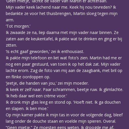
‘Geen mietje,’ lachte de vader van Martin er achteraan.
Mijn vader keek lachend naar me. Keek hij nou tevreden? Ik
bedankte ze voor het thuisbrengen, Martin sloeg tegen mijn
arm.
‘Tot morgen.’
Ik zwaaide ze na, liep daarna met mijn vader naar binnen. Ze
zaten aan de keukentafel, ik pakte wat te drinken en ging er bij
zitten.
‘Is echt gaaf geworden,’ zei ik enthousiast.
Ik pakte mijn telefoon en liet wat foto’s zien. Martin had me er
nog een paar gestuurd, van toen ik op het dak zat. Mijn vader
lachte erom. Zag de foto van mij aan de zaagbank, met bril op
en flinke oordoppen op.
‘Jeetje, die handen van jou,’ zei mijn moeder.
Ik keek er zelf naar. Paar schrammen, beetje ruw. Ik glimlachte.
‘Ik heb daar wel een crème voor.’
Ik dronk mijn glas leeg en stond op. ‘Hoeft niet. Ik ga douchen
en slapen. Ik ben moe.’
Op mijn kamer pakte ik mijn tas in voor de volgende dag, bleef
lang onder de douche staan en voelde mijn spieren. Overal.
“Geen mietje.” Ze moesten eens weten. Ik droogde me af,