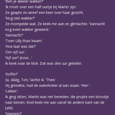
‘Ben je alweer wakker?’
‘Ik moet over een half uurtje bij Martin zijn.’
Ze gaapte en wreef een keer over haar gezicht.
‘Nog niet wakker?’
Ze mompelde wat. Ze keek me aan en glimlachte. ‘Vannacht
nog even wakker geweest.’
‘Vannacht?’
‘Toen Lilly thuis kwam.’
‘Hoe laat was dat?’
‘Om vijf uur.’
‘Vijf uur? Jezus…’
Ik keek naar de klok. Dat was drie uur geleden.
‘Koffie?’
‘Ja, dáág, Ton,’ lachte ik. ‘Thee.’
Hij grinnikte, had de waterkoker al aan staan. ‘Hier.’
‘Lekker.’
Ik ging zitten, Martin was net beneden, die propte een broodje
naar binnen. Roel keek me aan vanaf de andere kant van de
tafel.
‘Spierpijn?’