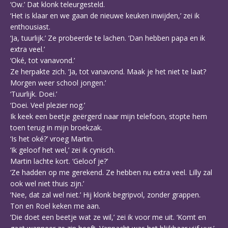
‘Ow.’ Dat klonk teleurgesteld.
‘Het is klaar en we gaan de nieuwe keuken inwijden,’ zei ik
enthousiast.
‘Ja, tuurlijk.’ Ze probeerde te lachen. ‘Dan hebben papa en ik
extra veel.’
‘Oké, tot vanavond.’
Ze herpakte zich. ‘Ja, tot vanavond. Maak je het niet te laat?
Morgen weer school jongen.’
‘Tuurlijk. Doei.’
‘Doei. Veel plezier nog.’
Ik keek een beetje geërgerd naar mijn telefoon, stopte hem
toen terug in mijn broekzak.
‘Is het oké?’ vroeg Martin.
‘Ik geloof het wel,’ zei ik cynisch.
Martin lachte kort. ‘Geloof je?’
‘Ze hadden op me gerekend. Ze hebben nu extra veel. Lilly zal
ook wel niet thuis zijn.’
‘Nee, dat zal wel niet.’ Hij klonk begripvol, zonder grappen.
Ton en Roel keken me aan.
‘Die doet een beetje wat ze wil,’ zei ik voor me uit. ‘Komt en