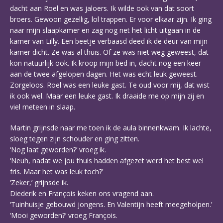
dacht aan Roel en was jaloers. Ik wilde ook van dat soort
broers. Gewoon gezellig, lol trappen. Er voor elkaar zijn. Ik ging
naar mijn slaapkamer en zag nog net het licht uitgaan in de
kamer van Lilly. Een beetje verbaasd deed ik de deur van mijn
kamer dicht. Ze was al thuis. Of ze was niet weg geweest, dat
kon natuurlijk ook. Ik kroop mijn bed in, dacht nog een keer
aan de twee afgelopen dagen. Het was echt leuk geweest.
Zorgeloos. Roel was een leuke gast. Te oud voor mij, dat wist
ik ook wel. Maar een leuke gast. Ik draaide me op mijn zij en
viel meteen in slaap.
Martin grijnsde naar me toen ik de aula binnenkwam. Ik lachte,
sloeg tegen zijn schouder en ging zitten.
‘Nog laat geworden?’ vroeg ik.
‘Neuh, nadat we jou thuis hadden afgezet werd het best wel
fris. Maar het was leuk toch?’
‘Zeker,’ grijnsde ik.
Diederik en François keken ons vragend aan.
‘Tuinhuisje gebouwd jongens. En Valentijn heeft meegeholpen.’
‘Mooi geworden?’ vroeg François.