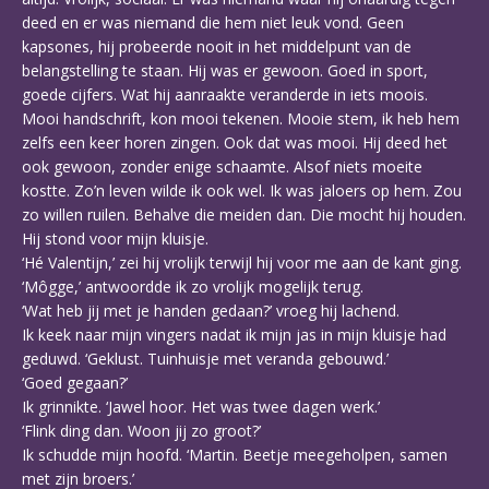
deed en er was niemand die hem niet leuk vond. Geen
kapsones, hij probeerde nooit in het middelpunt van de
belangstelling te staan. Hij was er gewoon. Goed in sport,
goede cijfers. Wat hij aanraakte veranderde in iets moois.
Mooi handschrift, kon mooi tekenen. Mooie stem, ik heb hem
zelfs een keer horen zingen. Ook dat was mooi. Hij deed het
ook gewoon, zonder enige schaamte. Alsof niets moeite
kostte. Zo’n leven wilde ik ook wel. Ik was jaloers op hem. Zou
zo willen ruilen. Behalve die meiden dan. Die mocht hij houden.
Hij stond voor mijn kluisje.
‘Hé Valentijn,’ zei hij vrolijk terwijl hij voor me aan de kant ging.
‘Môgge,’ antwoordde ik zo vrolijk mogelijk terug.
‘Wat heb jij met je handen gedaan?’ vroeg hij lachend.
Ik keek naar mijn vingers nadat ik mijn jas in mijn kluisje had
geduwd. ‘Geklust. Tuinhuisje met veranda gebouwd.’
‘Goed gegaan?’
Ik grinnikte. ‘Jawel hoor. Het was twee dagen werk.’
‘Flink ding dan. Woon jij zo groot?’
Ik schudde mijn hoofd. ‘Martin. Beetje meegeholpen, samen
met zijn broers.’