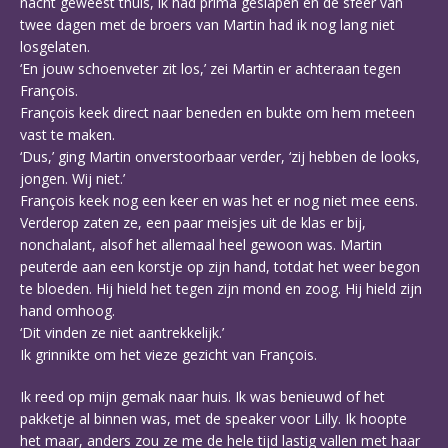
nacht geweest thuis, ik had prima geslapen en de sfeer van
twee dagen met de broers van Martin had ik nog lang niet
losgelaten.
‘En jouw schoenveter zit los,’ zei Martin er achteraan tegen
François.
François keek direct naar beneden en bukte om hem meteen
vast te maken.
‘Dus,’ ging Martin onverstoorbaar verder, ‘zij hebben de looks,
jongen. Wij niet.’
François keek nog een keer en was het er nog niet mee eens.
Verderop zaten ze, een paar meisjes uit de klas er bij,
nonchalant, alsof het allemaal heel gewoon was. Martin
peuterde aan een korstje op zijn hand, totdat het weer begon
te bloeden. Hij hield het tegen zijn mond en zoog. Hij hield zijn
hand omhoog.
‘Dit vinden ze niet aantrekkelijk.’
Ik grinnikte om het vieze gezicht van François.
Ik reed op mijn gemak naar huis. Ik was benieuwd of het
pakketje al binnen was, met de speaker voor Lilly. Ik hoopte
het maar, anders zou ze me de hele tijd lastig vallen met haar