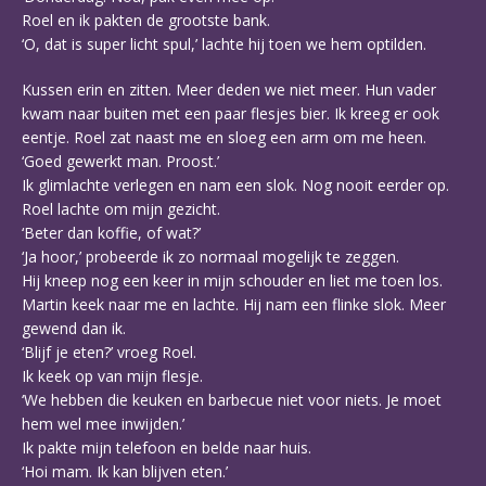
Roel en ik pakten de grootste bank.
‘O, dat is super licht spul,’ lachte hij toen we hem optilden.
Kussen erin en zitten. Meer deden we niet meer. Hun vader
kwam naar buiten met een paar flesjes bier. Ik kreeg er ook
eentje. Roel zat naast me en sloeg een arm om me heen.
‘Goed gewerkt man. Proost.’
Ik glimlachte verlegen en nam een slok. Nog nooit eerder op.
Roel lachte om mijn gezicht.
‘Beter dan koffie, of wat?’
‘Ja hoor,’ probeerde ik zo normaal mogelijk te zeggen.
Hij kneep nog een keer in mijn schouder en liet me toen los.
Martin keek naar me en lachte. Hij nam een flinke slok. Meer
gewend dan ik.
‘Blijf je eten?’ vroeg Roel.
Ik keek op van mijn flesje.
‘We hebben die keuken en barbecue niet voor niets. Je moet
hem wel mee inwijden.’
Ik pakte mijn telefoon en belde naar huis.
‘Hoi mam. Ik kan blijven eten.’