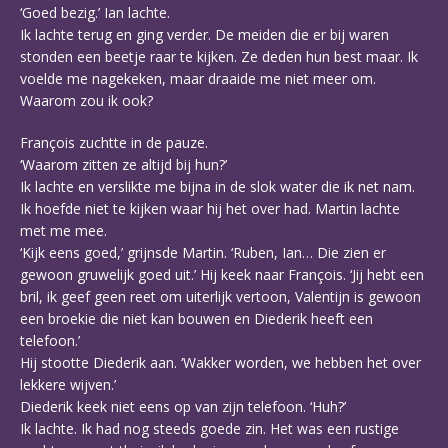
‘Goed bezig.’ Ian lachte.
Ik lachte terug en ging verder. De meiden die er bij waren
stonden een beetje raar te kijken. Ze deden hun best maar. Ik
voelde me nagekeken, maar draaide me niet meer om.
Waarom zou ik ook?
François zuchtte in de pauze.
‘Waarom zitten ze altijd bij hun?’
Ik lachte en verslikte me bijna in de slok water die ik net nam.
Ik hoefde niet te kijken waar hij het over had. Martin lachte
met me mee.
‘Kijk eens goed,’ grijnsde Martin. ‘Ruben, Ian… Die zien er
gewoon gruwelijk goed uit.’ Hij keek naar François. ‘Jij hebt een
bril, ik geef geen reet om uiterlijk vertoon, Valentijn is gewoon
een broekie die niet kan bouwen en Diederik heeft een
telefoon.’
Hij stootte Diederik aan. ‘Wakker worden, we hebben het over
lekkere wijven.’
Diederik keek niet eens op van zijn telefoon. ‘Huh?’
Ik lachte. Ik had nog steeds goede zin. Het was een rustige