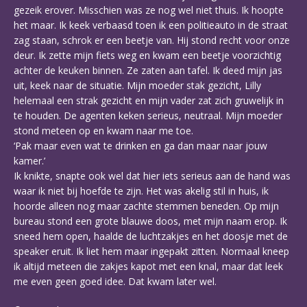
gezeik erover. Misschien was ze nog wel niet thuis. Ik hoopte
het maar. Ik keek verbaasd toen ik een politieauto in de straat
zag staan, schrok er een beetje van. Hij stond recht voor onze
deur. Ik zette mijn fiets weg en kwam een beetje voorzichtig
achter de keuken binnen. Ze zaten aan tafel. Ik deed mijn jas
uit, keek naar de situatie. Mijn moeder stak gezicht, Lilly
helemaal een strak gezicht en mijn vader zat zich gruwelijk in
te houden. De agenten keken serieus, neutraal. Mijn moeder
stond meteen op en kwam naar me toe.
‘Pak maar even wat te drinken en ga dan maar naar jouw
kamer.’
Ik knikte, snapte ook wel dat hier iets serieus aan de hand was
waar ik niet bij hoefde te zijn. Het was akelig stil in huis, ik
hoorde alleen nog maar zachte stemmen beneden. Op mijn
bureau stond een grote blauwe doos, met mijn naam erop. Ik
sneed hem open, haalde de luchtzakjes en het doosje met de
speaker eruit. Ik liet hem maar ingepakt zitten. Normaal kneep
ik altijd meteen die zakjes kapot met een knal, maar dat leek
me even geen goed idee. Dat kwam later wel.