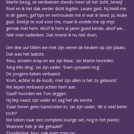
Martin bezig, ze verdwenen steeds meer uit het zicht, terwijl
Roel en ik het dak verder dicht legden. Leuke gast, hij hield me
in de gaten, gaf tips en vertrouwde me in wat ik deed. Ja, leuke
gast. Beetje te oud voor me, maar ik voelde me op mijn
gemak met hem. Alsof ik hem al jaren goed kende, alsof we…
Niet over nadenken. Dat moest ik nu niet doen.
Om drie uur tilden we met zijn vieren de keuken op zijn plaats.
Dat was het laatste.
‘Nou, stoelen erop en we zijn klaar,’ zei Martin tevreden.
‘Nog één ding,’ zei zijn vader. ‘Even sjouwen nog.’
De jongens keken verbaasd.
‘Kom, achter in de loods, met zijn allen is het zo gebeurd.’
We liepen verbaasd achter hem aan.
‘Gaaf!’ hoorden we Ton zeggen.
Hij liep naast zijn vader en zag het als eerste.
‘Daar horen geen tuinstoelen in,’ zei zijn vader, ‘dit is veel beter
toch?’
We keken naar een complete lounge set, nog in het plastic.
‘Wanneer heb je die gehaald?’
‘Donderdag. Nou, pak even mee op.’