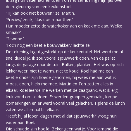
Ik zag hun vader lachen toen Ton het zei. Ik hing mijn jas over
de rugleuning van een keukenstoel.
‘Hij kan ook niet bouwen,’ zei Martin.
‘Precies,’ zei ik, ‘dus doe maar thee.’
Hun moeder zette de waterkoker aan en keek me aan. ‘Welke
smaak?’
‘Gewone.’
‘Toch nog een beetje bouwvakker,’ lachte ze.
De tekening lag uitgestrekt op de keukentafel. Het werd me al
snel duidelijk, ik zou vooral sjouwwerk doen. Van de pallet
langs de garage naar de tuin. Balken, planken. Het was op zich
lekker weer, niet te warm, niet te koud. Roel had me een
beetje onder zijn hoede genomen, hij wees me aan wat ik
moest doen, hielp me mee. Martin en Ton zetten alles in
elkaar. Roel leerde me werken met de zaagbank, wat ik erg
leuk vond om te doen. Er werden grappen gemaakt, lompe
opmerkingen en er werd vooral veel gelachen. Tijdens de lunch
zaten we allemaal bij elkaar.
‘Heeft hij al lopen klagen met al dat sjouwwerk?’ vroeg hun
vader aan Roel.
Die schudde zijn hoofd. ‘Zeker geen watje. Voor iemand die