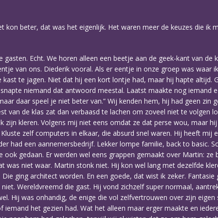
t kon beter, dat was het eigenlijk. Het waren meer de keuzes die ik 
 gasten. Echt. We horen alleen een beetje aan de geek-kant van de k
entje van ons. Diederik vooral. Als er eentje in onze groep was waar
e kast te jagen. Niet dat hij een kort lontje had, maar hij hapte altijd
en snapte niemand dat antwoord meestal. Laatst maakte nog iemand ee
maar daar speel je niet beter van.” Wij kenden hem, hij had geen zin g
est van de klas zat dan verbaasd te lachen om zoveel niet te volgen lo
zijn kleren. Volgens mij niet eens omdat ze dat perse wou, maar hij de
. Kluste zelf computers in elkaar, die absurd snel waren. Hij heeft m
der had een aannemersbedrijf. Lekker lompe familie, back to basic. S
 ze ook gedaan. Er werden wel eens grappen gemaakt over Martin: z
t was niet waar. Martin stonk niet. Hij kon wel lang met dezelfde kle
d. Die ging architect worden. En een goede, dat wist ik zeker. Fantasie
iet. Wereldvreemd die gast. Hij vond zichzelf super normaal, aantrekk
wel. Hij was onhandig, de enige die vol zelfvertrouwen over zijn eigen
 iemand het gezien had. Wat het alleen maar erger maakte en iedere