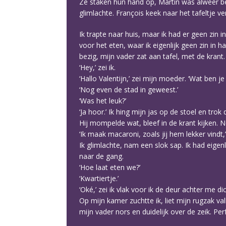
Ze staken hun hand op, Martin was alweer be
glimlachte. François keek naar het tafeltje 
Ik trapte naar huis, maar ik had er geen zin 
voor het eten, waar ik eigenlijk geen zin in 
bezig, mijn vader zat aan tafel, met de krant.
‘Hey,’ zei ik.
‘Hallo Valentijn,’ zei mijn moeder. ‘Wat ben je 
‘Nog even de stad in geweest.’
‘Was het leuk?’
‘Ja hoor.’ Ik hing mijn jas op de stoel en trok
Hij mompelde wat, bleef in de krant kijken. N
‘Ik maak macaroni, zoals jij hem lekker vindt,
Ik glimlachte, nam een slok sap. Ik had eigen
naar de gang.
‘Hoe laat eten we?’
‘Kwartiertje.’
‘Oké,’ zei ik vlak voor ik de deur achter me dic
Op mijn kamer zuchtte ik, liet mijn rugzak va
mijn vader nors en duidelijk over de zeik. Per