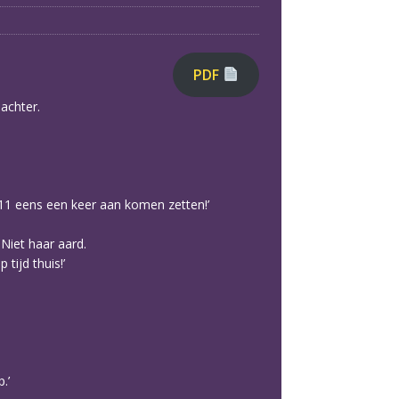
PDF
achter.
11 eens een keer aan komen zetten!’
Niet haar aard.
tijd thuis!’
.’