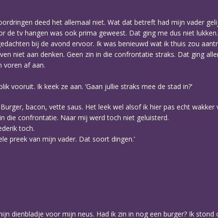
ordringen deed het allemaal niet. Wat dat betreft had mijn vader geli
or de tv hangen was ook prima geweest. Dat ging me dus niet lukken. 
 gedachten bij de avond ervoor. Ik was benieuwd wat ik thuis zou aantr
 even niet aan denken. Geen zin in die confrontatie straks. Dat ging 
n voren af aan.
blik vooruit. Ik keek ze aan. ‘Gaan jullie straks mee de stad in?’
 Burger, bacon, vette saus. Het leek wel alsof ik hier pas echt wakker
 die confrontatie. Naar mij werd toch niet geluisterd.
derik toch.
Hele preek van mijn vader. Dat soort dingen.’
ijn dienbladje voor mijn neus. Had ik zin in nog een burger? Ik ston