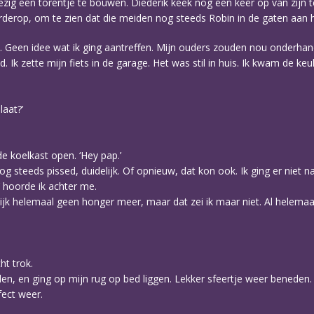
zig een torentje te bouwen. Diederik keek nog een keer op van zijn t
verderop, om te zien dat die meiden nog steeds Robin in de gaten aan 
in. Geen idee wat ik ging aantreffen. Mijn ouders zouden nou onderhand 
had. Ik zette mijn fiets in de garage. Het was stil in huis. Ik kwam de
laat?’
 de koelkast open. ‘Hey pap.’
og steeds pissed, duidelijk. Of opnieuw, dat kon ook. Ik ging er niet n
’ hoorde ik achter me.
lijk helemaal geen honger meer, maar dat zei ik maar niet. Al helemaal
ht trok.
llen, en ging op mijn rug op bed liggen. Lekker sfeertje weer beneden.
fect weer.