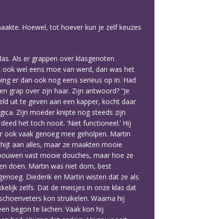
maakte. Hoewel, tot hoever kun je zelf keuzes
las. Als er grappen over klasgenoten
 ik ook wel eens moe van werd, dan was het
. Ging er dan ook nog eens serieus op in. Had
n grap over zijn haar. Zijn antwoord? “Je
eld uit te geven aan een kapper, kocht daar
gica. Zijn moeder knipte nog steeds zijn
ed het toch nooit. ‘Niet functioneel.’ Hij
ij er ook vaak genoeg mee geholpen. Martin
chijt aan alles, maar ze maakten mooie
e bouwen vast mooie douches, maar hoe ze
ren doen. Martin was niet dom, best
 genoeg. Diederik en Martin wisten dat ze als
elijk zelfs. Dat de meisjes in onze klas dat
 schoenveters kon struikelen. Waarna hij
en begon te lachen. Vaak kon hij