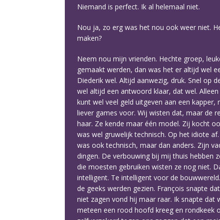
Niemand is perfect. Ik al helemaal niet.
Nou ja, zo erg was het nou ook weer niet. He
maken?
Neem nou mijn vrienden. Hechte groep, leuke
gemaakt werden, dan was het er altijd wel e
Diederik wel. Altijd aanwezig, druk. Snel op d
wel altijd een antwoord klaar, dat wel. Alle
kunt wel veel geld uitgeven aan een kapper, 
liever games voor. Wij wisten dat, maar de r
haar. Ze kende maar één model. Zij kocht ook 
was wel gruwelijk technisch. Op het idiote af
was ook technisch, maar dan anders. Zijn va
dingen. De verbouwing bij mij thuis hebben
die moesten gebruiken wisten ze nog niet. Da
intelligent. Te intelligent voor de bouwwerel
de geeks werden gezien. François snapte dat n
niet zagen vond hij maar raar. Ik snapte dat 
meteen een rood hoofd kreeg en rondkeek of