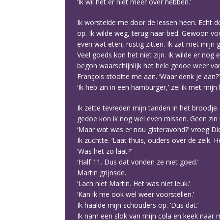
‘Ik wil het er niet meer over hebben.’
Ik worstelde me door de lessen heen. Echt do
op. Ik wilde weg, terug naar bed. Gewoon vo
even wat eten, rustig zitten. Ik zat met mijn
Veel goeds kon het niet zijn. Ik wilde er nog
begon waarschijnlijk het hele gedoe weer va
François stootte me aan. ‘Waar denk je aan?’
‘Ik heb zin in een hamburger,’ zei ik met mijn 
Ik zette tevreden mijn tanden in het broodje.
gedoe kon ik nog wel even missen. Geen zin in
‘Maar wat was er nou gisteravond?’ vroeg Die
Ik zuchtte. ‘Laat thuis, ouders over de zeik. 
‘Was het zo laat?’
‘Half 11. Dus dat vonden ze niet goed.’
Martin grijnsde.
‘Lach niet Martin. Het was niet leuk.’
‘Kan ik me ook wel weer voorstellen.’
Ik haalde mijn schouders op. ‘Dus dat.’
Ik nam een slok van mijn cola en keek naar m