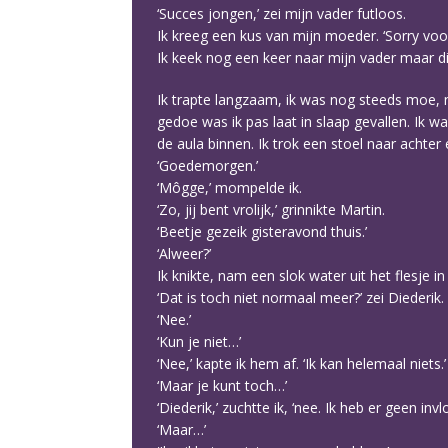
‘Succes jongen,’ zei mijn vader futloos.
Ik kreeg een kus van mijn moeder. ‘Sorry voo
Ik keek nog een keer naar mijn vader maar di
Ik trapte langzaam, ik was nog steeds moe, n
gedoe was ik pas laat in slaap gevallen. Ik w
de aula binnen. Ik trok een stoel naar achter 
‘Goedemorgen.’
‘Môgge,’ mompelde ik.
‘Zo, jij bent vrolijk,’ grinnikte Martin.
‘Beetje gezeik gisteravond thuis.’
‘Alweer?’
Ik knikte, nam een slok water uit het flesje in
‘Dat is toch niet normaal meer?’ zei Diederik.
‘Nee.’
‘Kun je niet…’
‘Nee,’ kapte ik hem af. ‘Ik kan helemaal niets.’
‘Maar je kunt toch…’
‘Diederik,’ zuchtte ik, ‘nee. Ik heb er geen inv
‘Maar…’