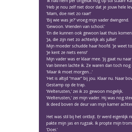
‘Ik had hem per ongeluk nog op stil staan! Ka
‘Heb je nou zelf niet door dat je jouw hele l
‘Mam, doe niet zo raar!’
‘Bij wie was je?’ vroeg mijn vader dwingend.
‘Gewoon. Vrienden van school.’
‘En die kunnen ook gewoon laat thuis komen
‘Ja, die zijn niet zo achterlijk als jullie!’
Mijn moeder schudde haar hoofd. ‘Je weet toc
‘Je kent ze niets eens!’
Mijn vader was er klaar mee. ‘Jij gaat nu naa
Van binnen lachte ik. Ze waren dan toch nog n
‘Maar ik moet morgen…’
‘Het is altijd “maar” bij jou. Klaar nu. Naar bov
Gestamp op de trap.
‘Welterusten,’ zei ik zo gewoon mogelijk.
‘Welterusten,’ zei mijn vader. Hij was nog st
Ik deed boven de deur van mijn kamer achter 
Het was stil bij het ontbijt. Er werd eigenli
pakte mijn jas en rugzak. Ik propte mijn trom
‘Doei.’