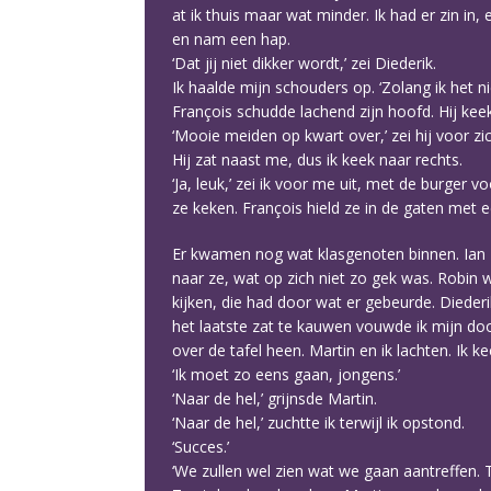
at ik thuis maar wat minder. Ik had er zin in,
en nam een hap.
‘Dat jij niet dikker wordt,’ zei Diederik.
Ik haalde mijn schouders op. ‘Zolang ik het n
François schudde lachend zijn hoofd. Hij keek
‘Mooie meiden op kwart over,’ zei hij voor zic
Hij zat naast me, dus ik keek naar rechts.
‘Ja, leuk,’ zei ik voor me uit, met de burg
ze keken. François hield ze in de gaten met e
Er kwamen nog wat klasgenoten binnen. Ian za
naar ze, wat op zich niet zo gek was. Robin w
kijken, die had door wat er gebeurde. Diederi
het laatste zat te kauwen vouwde ik mijn doo
over de tafel heen. Martin en ik lachten. Ik k
‘Ik moet zo eens gaan, jongens.’
‘Naar de hel,’ grijnsde Martin.
‘Naar de hel,’ zuchtte ik terwijl ik opstond.
‘Succes.’
‘We zullen wel zien wat we gaan aantreffen.