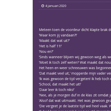
4 januari 2020
Meteen toen de voordeur dicht klapte brak de
‘Waar kom jij vandaan?!’
‘Maakt dat wat uit?’
‘Het is half 11!’
‘Nou en?’
‘Sinds wanneer blijven wij gewoon weg als w
‘Moet ik toch zelf weten? Wat maakt dat nou u
Het heen en weer schreeuwen was begonnen. 
‘Dat maakt veel uit,’ mopperde mijn vader ve
‘Ik was gewoon de tijd vergeten! Ik heb toch
‘School, dat maakt het uit!’
‘Daar leer ik toch niks!’
‘Nee, als je morgen duf in de klas zit omdat j
‘Alsof dat wat uitmaakt. Het was gewoon geze
‘Die vergeet je de laatste tijd wel heel vaak