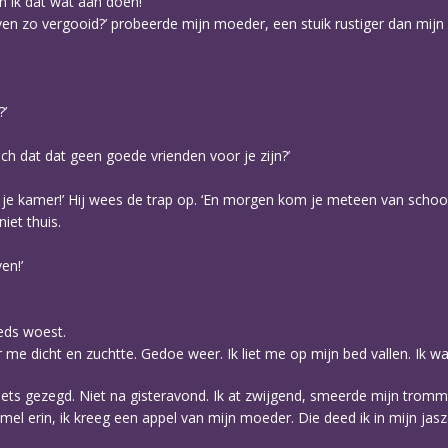
n ik dat wat aan doen!’
even zo vergooid?’ probeerde mijn moeder, een stuik rustiger dan mijn
?’
h dat dat geen goede vrienden voor je zijn?’
r je kamer!’ Hij wees de trap op. ‘En morgen kom je meteen van school 
iet thuis.
en!’
eeds woest.
me dicht en zuchtte. Gedoe weer. Ik liet me op mijn bed vallen. Ik w
jk niets gezegd. Niet na gisteravond. Ik at zwijgend, smeerde mijn trom
mel erin, ik kreeg een appel van mijn moeder. Die deed ik in mijn jasz