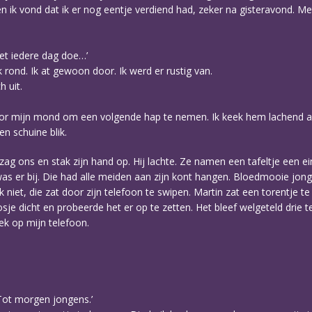
 en ik vond dat ik er nog eentje verdiend had, zeker na gisteravond. Met
iet iedere dag doe…’
 rond. Ik at gewoon door. Ik werd er rustig van.
h uit.
er voor mijn mond om een volgende hap te nemen. Ik keek hem lachend
en schuine blik.
g ons en stak zijn hand op. Hij lachte. Ze namen een tafeltje een e
as er bij. Die had alle meiden aan zijn kont hangen. Bloedmooie jonge
k niet, die zat door zijn telefoon te swipen. Martin zat een torentje 
sje dicht en probeerde het er op te zetten. Het bleef welgeteld drie t
eek op mijn telefoon.
 Tot morgen jongens.’