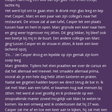
lachte hij.
Het werd tijd om te gaan eten. Ik dronk mijn glas leeg en liep
met Casper, Marc en een paar van zijn collega’s naar het
restaurant. De vrouw zat al aan tafel, Casper liet een plaats
tussen haar en hem in open. Marc grijnsde een keer naar hem
en ging weer tegenover mij zitten. Dit ging lekker, hij bleef ook
een beetje bij mij in de buurt. Een andere collega van Marc
ging tussen Casper en de vrouw in zitten, ik keek een keer
lachend opzij.
‘Zo….’ zei Casper droog en lepelde op zijn gemak zijn kom
soep leeg.
Marc grinnikte. Tijdens het eten praatten we over de cursus en
dat het allemaal wel meeviel. Het smaakte allemaal prima,
vooral als je een hele dag hebt zitten luisteren en praten.
Nadat we gegeten hadden liepen we direct terug de bar in. Ik
zat met Marc aan een tafel, er kwamen nog wat mensen bij
zitten. Het werd al snel gezellig en ik probeerde op een
onopvallende manier zoveel mogelijk van Marc te weten te
komen. Via een omweg wist ik ondertussen dat hij 27 was.
Casper zat me af en toe een keer aan te kijken, hij zat met een