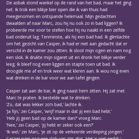
De asbak stond wankel op de rand van het bad, maar het ging
net. Ik trok een blikje bier open die ik van thuis had
meegenomen en ontspande helemaal. Mijn gedachten
dwaalden af naar Marc, zou hij nu ook zo in bad liggen? Ik
probeerde me voor te stellen hoe hij nu naakt in een zelfde
bad onderuit lag. Tenminste, als hij een bad had. Ik glimlachte
om het gezicht van Casper, ik had er niet aan gedacht dat er
verschil in de kamer zou zitten. Ik sloot mijn ogen en nam nog
een slok. Ik drukte mijn sigaret uit en dronk het blikje verder
leeg. Ik bleef nog even liggen en stapte toen uit bad. Ik
droogde me af en trok weer wat kleren aan. Ik wou nog even
wat drinken in de bar voor we aan tafel gingen.
Casper zat aan de bar, ik ging naast hem zitten. Hij zat met
Marc te praten. Ik bestelde wat te drinken.
‘Zo, dat was lekker zo’n bad,’ lachte ik.
‘Ja fijn,’ zei Casper, ‘wrijf maar in dat jij een bad hebt.’
‘Heb jij geen bad op de kamer dan?’ vroeg Marc.
‘Nee,’ zei Casper, ‘jij hebt er zeker ook een?’
‘Ik wel,’ zei Marc, ‘je zit op de verkeerde verdieping jongen.’
Casper nam nog een slok van zijn glas. ‘Het is niet eerlijk,’