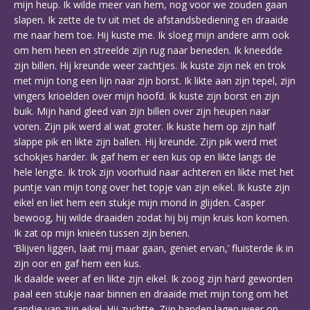
mijn heup. Ik wilde meer van hem, nog voor we zouden gaan
slapen. Ik zette de tv uit met de afstandsbediening en draaide
me naar hem toe. Hij kuste me. Ik sloeg mijn andere arm ook
om hem heen en streelde zijn rug naar beneden. Ik kneedde
zijn billen. Hij kreunde weer zachtjes. Ik kuste zijn nek en trok
met mijn tong een lijn naar zijn borst. Ik likte aan zijn tepel, zijn
vingers krioelden over mijn hoofd. Ik kuste zijn borst en zijn
buik. Mijn hand gleed van zijn billen over zijn heupen naar
voren. Zijn pik werd al wat groter. Ik kuste hem op zijn half
slappe pik en likte zijn ballen. Hij kreunde. Zijn pik werd met
schokjes harder. Ik gaf hem er een kus op en likte langs de
hele lengte. Ik trok zijn voorhuid naar achteren en likte met het
puntje van mijn tong over het topje van zijn eikel. Ik kuste zijn
eikel en liet hem een stukje mijn mond in glijden. Casper
bewoog, hij wilde draaiden zodat hij bij mijn kruis kon komen.
Ik zat op mijn knieën tussen zijn benen.
‘Blijven liggen, laat mij maar gaan, geniet ervan,’ fluisterde ik in
zijn oor en gaf hem een kus.
Ik daalde weer af en likte zijn eikel. Ik zoog zijn hard geworden
paal een stukje naar binnen en draaide met mijn tong om het
randje van zijn eikel. Hij zuchtte. Zijn handen lagen weer op