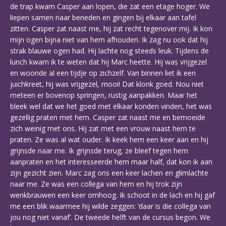
de trap kwam Casper aan lopen, die zat een etage hoger. We
liepen samen naar beneden en gingen bij elkaar aan tafel
zitten. Casper zat naast me, hij zat recht tegenover mij. Ik kon
mijn ogen bijna niet van hem afhouden. Ik zag nu ook dat hij
strak blauwe ogen had. Hij lachte nog steeds leuk. Tijdens de
lunch kwam ik te weten dat hij Marc heette. Hij was vrijgezel
en woonde al een tijdje op zichzelf. Van binnen liet ik een
juichkreet, hij was vrijgezel, mooi! Dat klonk goed. Nou niet
meteen er bovenop springen, rustig aanpakken. Maar het
bleek wel dat we het goed met elkaar konden vinden, het was
gezellig praten met hem. Casper zat naast me en bemoeide
zich weinig met ons. Hij zat met een vrouw naast hem te
praten. Ze was al wat ouder. Ik keek hem een keer aan en hij
grijnsde naar me. Ik grijnsde terug, ze bleef tegen hem
aanpraten en het interesseerde hem maar half, dat kon ik aan
zijn gezicht zien. Marc zag ons een keer lachen en glimlachte
naar me. Ze was een collega van hem en hij trok zijn
wenkbrauwen een keer omhoog. Ik schoot in de lach en hij gaf
me een blik waarmee hij wilde zeggen: ‘daar is die collega van
jou nog niet vanaf’. De tweede helft van de cursus begon. We