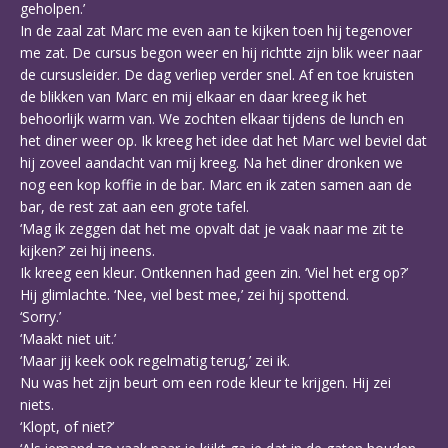
geholpen.’
In de zaal zat Marc me even aan te kijken toen hij tegenover
me zat. De cursus begon weer en hij richtte zijn blik weer naar
de cursusleider. De dag verliep verder snel. Af en toe kruisten
de blikken van Marc en mij elkaar en daar kreeg ik het
behoorlijk warm van. We zochten elkaar tijdens de lunch en
het diner weer op. Ik kreeg het idee dat het Marc wel beviel dat
hij zoveel aandacht van mij kreeg. Na het diner dronken we
nog een kop koffie in de bar. Marc en ik zaten samen aan de
bar, de rest zat aan een grote tafel.
‘Mag ik zeggen dat het me opvalt dat je vaak naar me zit te
kijken?’ zei hij ineens.
Ik kreeg een kleur. Ontkennen had geen zin. ‘Viel het erg op?’
Hij glimlachte. ‘Nee, viel best mee,’ zei hij spottend.
‘Sorry.’
‘Maakt niet uit.’
‘Maar jij keek ook regelmatig terug,’ zei ik.
Nu was het zijn beurt om een rode kleur te krijgen. Hij zei
niets.
‘Klopt, of niet?’