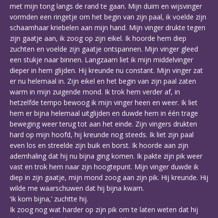
met mijn tong langs de rand te gaan. Mijn duim en wijsvinger
vormden een ringetje om het begin van zijn paal, ik voelde zijn
schaamhaar kriebelen aan mijn hand. Mijn vinger drukte tegen
zijn gaatje aan, ik zoog op zijn eikel. Ik hoorde hem diep
zuchten en voelde zijn gaatje ontspannen. Mijn vinger gleed
een stukje naar binnen. Langzaam liet ik mijn middelvinger
dieper in hem glijden. Hij kreunde nu constant. Mijn vinger zat
er nu helemaal in. Zijn eikel en het begin van zijn paal zaten
warm in mijn zuigende mond. Ik trok hem verder af, in
hetzelfde tempo bewoog ik mijn vinger heen en weer. Ik liet
hem er bijna helemaal uitglijden en duwde hem in één trage
beweging weer terug tot aan het einde. Zijn vingers drukten
hard op mijn hoofd, hij kreunde nog steeds. Ik liet zijn paal
even los en streelde zijn buik en borst. Ik hoorde aan zijn
ademhaling dat hij nu bijna ging komen. Ik pakte zijn pik weer
vast en trok hem naar zijn hoogtepunt. Mijn vinger duwde ik
diep in zijn gaatje, mijn mond zoog aan zijn pik. Hij kreunde. Hij
wilde me waarschuwen dat hij bijna kwam.
‘Ik kom bijna,’ zuchtte hij.
Ik zoog nog wat harder op zijn pik om te laten weten dat hij