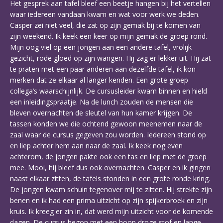
Het gesprek aan tafel bleef een beetje hangen bij het vertellen
waar iedereen vandaan kwam en wat voor werk we deden.
Casper zei niet veel, die zat op zijn gemak bij te komen van
zijn weekend. Ik keek een keer op mijn gemak de groep rond.
Mijn oog viel op een jongen aan een andere tafel, vrolijk
gezicht, rode gloed op zijn wangen. Hij zag er lekker uit. Hij zat
te praten met een paar anderen aan dezelfde tafel, ik kon
merken dat ze elkaar al langer kenden. Een grote groep
collega’s waarschijnlijk. De cursusleider kwam binnen en hield
een inleidingspraatje. Na de lunch zouden de mensen die
bleven overnachten de sleutel van hun kamer krijgen. De
tassen konden we die ochtend gewoon meenemen naar de
zaal waar de cursus gegeven zou worden. Iedereen stond op
en liep achter hem aan naar de zaal. Ik keek nog even
achterom, de jongen pakte ook een tas en liep met de groep
mee. Mooi, hij bleef dus ook overnachten. Casper en ik gingen
naast elkaar zitten, de tafels stonden in een grote ronde kring.
De jongen kwam schuin tegenover mij te zitten. Hij strekte zijn
benen en ik had een prima uitzicht op zijn spijkerbroek en zijn
kruis. Ik kreeg er zin in, dat werd mijn uitzicht voor de komende
dagen. De cursus begon met een hoop droge stof en lange