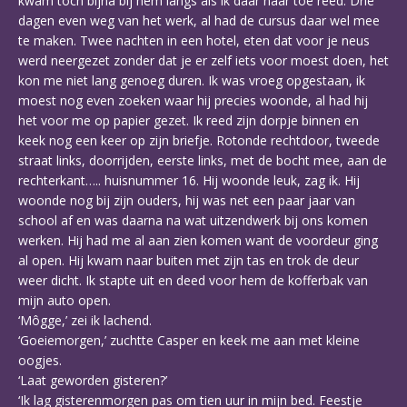
kwam toch bijna bij hem langs als ik daar naar toe reed. Drie
dagen even weg van het werk, al had de cursus daar wel mee
te maken. Twee nachten in een hotel, eten dat voor je neus
werd neergezet zonder dat je er zelf iets voor moest doen, het
kon me niet lang genoeg duren. Ik was vroeg opgestaan, ik
moest nog even zoeken waar hij precies woonde, al had hij
het voor me op papier gezet. Ik reed zijn dorpje binnen en
keek nog een keer op zijn briefje. Rotonde rechtdoor, tweede
straat links, doorrijden, eerste links, met de bocht mee, aan de
rechterkant….. huisnummer 16. Hij woonde leuk, zag ik. Hij
woonde nog bij zijn ouders, hij was net een paar jaar van
school af en was daarna na wat uitzendwerk bij ons komen
werken. Hij had me al aan zien komen want de voordeur ging
al open. Hij kwam naar buiten met zijn tas en trok de deur
weer dicht. Ik stapte uit en deed voor hem de kofferbak van
mijn auto open.
‘Môgge,’ zei ik lachend.
‘Goeiemorgen,’ zuchtte Casper en keek me aan met kleine
oogjes.
‘Laat geworden gisteren?’
‘Ik lag gisterenmorgen pas om tien uur in mijn bed. Feestje