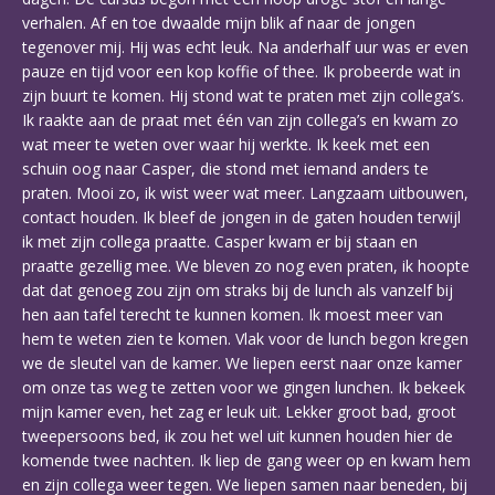
verhalen. Af en toe dwaalde mijn blik af naar de jongen
tegenover mij. Hij was echt leuk. Na anderhalf uur was er even
pauze en tijd voor een kop koffie of thee. Ik probeerde wat in
zijn buurt te komen. Hij stond wat te praten met zijn collega’s.
Ik raakte aan de praat met één van zijn collega’s en kwam zo
wat meer te weten over waar hij werkte. Ik keek met een
schuin oog naar Casper, die stond met iemand anders te
praten. Mooi zo, ik wist weer wat meer. Langzaam uitbouwen,
contact houden. Ik bleef de jongen in de gaten houden terwijl
ik met zijn collega praatte. Casper kwam er bij staan en
praatte gezellig mee. We bleven zo nog even praten, ik hoopte
dat dat genoeg zou zijn om straks bij de lunch als vanzelf bij
hen aan tafel terecht te kunnen komen. Ik moest meer van
hem te weten zien te komen. Vlak voor de lunch begon kregen
we de sleutel van de kamer. We liepen eerst naar onze kamer
om onze tas weg te zetten voor we gingen lunchen. Ik bekeek
mijn kamer even, het zag er leuk uit. Lekker groot bad, groot
tweepersoons bed, ik zou het wel uit kunnen houden hier de
komende twee nachten. Ik liep de gang weer op en kwam hem
en zijn collega weer tegen. We liepen samen naar beneden, bij