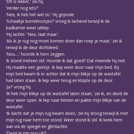
‘Dit is lekker,’ zei hij.
‘Verder nog iets?’
‘Nee, ik heb het wel zo.’ Hij grijnsde.
‘Schaaltje borrelnootjes?’ vroeg ik lachend terwijl ik de
badkamer weer uitliep.
‘Hij lachte.’ ‘Nee, laat maar.’
‘Als ik je rug nog moet komen doen dan roep je maar,’ zei ik
terwijl ik de deur dichtdeed.
‘Nou….’ hoorde ik hem zeggen.
Ik stond meteen stil. Hoorde ik dat goed? Dat meende hij niet.
Hij maakte een geintje. Ik liep weer door naar mijn bed. Bij
mijn bed kwam ik er achter dat ik mijn blikje op de wastafel
had laten staan. Ik liep weer terug en klopte op de deur.
‘Ja?’ vroeg hij.
‘Ik heb mijn blikje op de wastafel laten staan,’ zei ik, en deed de
deur weer open. Ik liep naar binnen en pakte mijn blikje van de
wastafel.
‘Ik dacht dat je mijn rug kwam doen,’ zei hij droog terwijl ik met
mijn rug naar hem toe stond. Weer stond ik stil. Ik keek hem
aan via de spiegel en glimlachte.
‘Daag je me nou uit?’