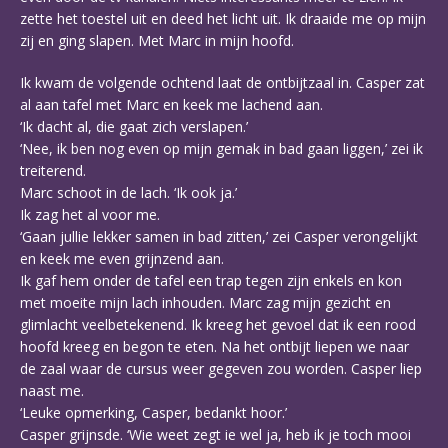
zette het toestel uit en deed het licht uit. Ik draaide me op mijn
zij en ging slapen. Met Marc in mijn hoofd.
Ik kwam de volgende ochtend laat de ontbijtzaal in. Casper zat
al aan tafel met Marc en keek me lachend aan.
‘Ik dacht al, die gaat zich verslapen.’
‘Nee, ik ben nog even op mijn gemak in bad gaan liggen,’ zei ik
treiterend.
Marc schoot in de lach. ‘Ik ook ja.’
Ik zag het al voor me.
‘Gaan jullie lekker samen in bad zitten,’ zei Casper verongelijkt
en keek me even grijnzend aan.
Ik gaf hem onder de tafel een trap tegen zijn enkels en kon
met moeite mijn lach inhouden. Marc zag mijn gezicht en
glimlacht veelbetekenend. Ik kreeg het gevoel dat ik een rood
hoofd kreeg en begon te eten. Na het ontbijt liepen we naar
de zaal waar de cursus weer gegeven zou worden. Casper liep
naast me.
‘Leuke opmerking, Casper, bedankt hoor.’
Casper grijnsde. ‘Wie weet zegt ie wel ja, heb ik je toch mooi