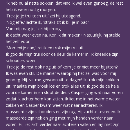
‘Ik heb nu al natte sokken, dat vind ik wel even genoeg, de rest
heb ik weer nodig morgen.’
‘Trek je je trui toch uit,’ zei hij uitdagend.
‘Nog effe,’ lachte ik, ‘straks zit ik bij je in bad.’
‘Van mij mag je,’ zei hij droog.
Ik dacht weer even na. Kon ik dit maken? Natuurlijk, hij stelde
het zelf voor.
‘Momentje dan,’ zei ik en trok mijn trui uit.
Ik gooide mijn trui door de deur de kamer in. Ik kneedde zijn
schouders weer.
‘Trek je de rest ook nog uit of kom je er niet meer bijzitten?’
Ik was even stil. De manier waarop hij het zei was voor mij
genoeg. Hij zat me gewoon uit te dagen! Ik trok mijn sokken
uit, maakte mijn broek los en trok alles uit. Ik gooide de hele
zooi de kamer in en sloot de deur. Casper ging wat naar voren
zodat ik achter hem kon zitten. Ik liet me in het warme water
zakken en Casper kwam weer wat naar achteren. Ik
masseerde zijn schouders en zijn rug. Hij zuchtte tevreden. Ik
masseerde zijn nek en ging met mijn handen verder naar
voren. Hij liet zich verder naar achteren vallen en lag met zijn