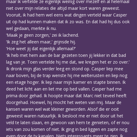
maar ik vertelde ze eigenlijk weinig over mezelf en al helemaal
niet over mijn relaties die altijd maar kort waren geweest.
Vooruit, ik had hem wel eens wat dingen verteld waar Casper
uit op had kunnen maken dat ik zo was. En dat had hij dus ook
wel gedaan, merkte ik nu.
‘Maak je geen zorgen,’ zei ik lachend.
‘Ik zeg het alleen maar,’ grijnsde hij.
‘Hoe weet jij dat eigenlijk allemaal?’
‘Ik heb met hem aan de bar gezeten toen jij lekker in dat bad
lag van je. Toen vertelde hij me dat, we kregen het er zo over.’
Ik dronk mijn glas verder leeg en stond op. Casper liep mee
naar boven, bij de trap wenste hij me welterusten en liep nog
een etage hoger. Ik liep naar mijn kamer en stapte binnen. Ik
deed het licht aan en liet me op bed vallen. Casper had me
prima door gehad. Ik hoopte maar dat Marc niet teveel heeft
doorgehad. Hoewel, hij mocht het weten van mij. Maar de
kansen waren wel wat kleiner geworden. Alsof die er ooit
geweest waren natuurlijk. Ik besloot me er niet door uit het
veld te laten slaan, en gewoon van hem te genieten, of er nou
iets van zou komen of niet. Ik ging in bed liggen en zapte nog
even door de tv kanalen. Niets interessants meer te zien. Ik