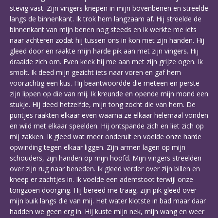
stevig vast. Zijn vingers knepen in mijn bovenbenen en streelde
langs de binnenkant. Ik trok hem langzaam af. Hij streelde de
binnenkant van mijn benen nog steeds en ik werkte me iets
naar achteren zodat hij tussen ons in kon met zijn handen. Hij
gleed door en raakte mijn harde pik aan met zijn vingers. Hij
draaide zich om. Even keek hij me aan met zijn grijze ogen. Ik
smolt. Ik deed mijn gezicht iets naar voren en gaf hem
voorzichtig een kus. Hij beantwoordde die meteen en perste
zijn lippen op die van mij. Ik kreunde en opende mijn mond een
stukje. Hij deed hetzelfde, mijn tong zocht die van hem. De
puntjes raakten elkaar even waarna ze elkaar helemaal vonden
en wild met elkaar speelden. Hij ontspande zich en liet zich op
mij zakken. Ik gleed wat meer onderuit en voelde onze harde
opwinding tegen elkaar liggen. Zijn armen lagen op mijn
schouders, zijn handen op mijn hoofd. Mijn vingers streelden
over zijn rug naar beneden. Ik gleed verder over zijn billen en
kneep er zachtjes in. Ik voelde een ademstoot terwijl onze
tongzoen doorging. Hij bereed me traag, zijn pik gleed over
mijn buik langs die van mij. Het water klotste in bad maar daar
hadden we geen erg in. Hij kuste mijn nek, mijn wang en weer