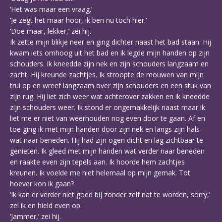
‘Het was maar een vraag.’
‘Je zegt het maar hoor, ik ben nu toch hier.’
‘Doe maar, lekker,’ zei hij.
Ik zette mijn blikje neer en ging dichter naast het bad staan. Hij
kwam iets omhoog uit het bad en ik legde mijn handen op zijn
schouders. Ik kneedde zijn nek en zijn schouders langzaam en
zacht. Hij kreunde zachtjes. Ik stroopte de mouwen van mijn
trui op en wreef langzaam over zijn schouders en een stuk van
zijn rug. Hij liet zich weer wat achterover zakken en ik kneedde
zijn schouders weer. Ik stond er ongemakkelijk naast maar ik
liet me er niet van weerhouden nog even door te gaan. Af en
toe ging ik met mijn handen door zijn nek en langs zijn hals
wat naar beneden. Hij had zijn ogen dicht en lag zichtbaar te
genieten. Ik gleed met mijn handen wat verder naar beneden
en raakte even zijn tepels aan. Ik hoorde hem zachtjes
kreunen. Ik voelde me niet helemaal op mijn gemak. Tot
hoever kon ik gaan?
‘Ik kan er verder niet goed bij zonder zelf nat te worden, sorry,’
zei ik en hield even op.
‘Jammer,’ zei hij.