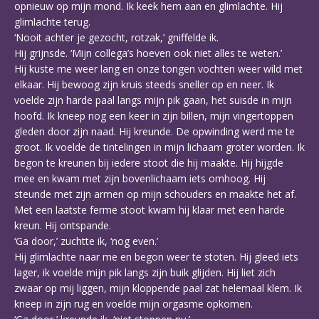
opnieuw op mijn mond. Ik keek hem aan en glimlachte. Hij
glimlachte terug.
‘Nooit achter je gezocht, rotzak,’ gniffelde ik.
Hij grijnsde. ‘Mijn collega’s hoeven ook niet alles te weten.’
Hij kuste me weer lang en onze tongen vochten weer wild met
elkaar. Hij bewoog zijn kruis steeds sneller op en neer. Ik
voelde zijn harde paal langs mijn pik gaan, het suisde in mijn
hoofd. Ik kneep nog een keer in zijn billen, mijn vingertoppen
gleden door zijn naad. Hij kreunde. De opwinding werd me te
groot. Ik voelde de tintelingen in mijn lichaam groter worden. Ik
begon te kreunen bij iedere stoot die hij maakte. Hij hijgde
mee en kwam met zijn bovenlichaam iets omhoog. Hij
steunde met zijn armen op mijn schouders en maakte het af.
Met een laatste ferme stoot kwam hij klaar met een harde
kreun. Hij ontspande.
‘Ga door,’ zuchtte ik, ‘nog even.’
Hij glimlachte naar me en begon weer te stoten. Hij gleed iets
lager, ik voelde mijn pik langs zijn buik glijden. Hij liet zich
zwaar op mij liggen, mijn kloppende paal zat helemaal klem. Ik
kneep in zijn rug en voelde mijn orgasme opkomen.