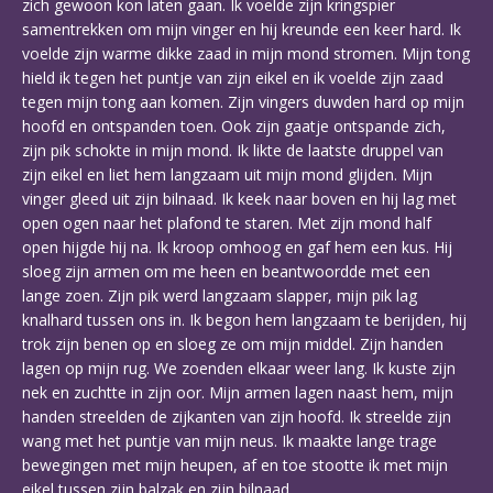
zich gewoon kon laten gaan. Ik voelde zijn kringspier
samentrekken om mijn vinger en hij kreunde een keer hard. Ik
voelde zijn warme dikke zaad in mijn mond stromen. Mijn tong
hield ik tegen het puntje van zijn eikel en ik voelde zijn zaad
tegen mijn tong aan komen. Zijn vingers duwden hard op mijn
hoofd en ontspanden toen. Ook zijn gaatje ontspande zich,
zijn pik schokte in mijn mond. Ik likte de laatste druppel van
zijn eikel en liet hem langzaam uit mijn mond glijden. Mijn
vinger gleed uit zijn bilnaad. Ik keek naar boven en hij lag met
open ogen naar het plafond te staren. Met zijn mond half
open hijgde hij na. Ik kroop omhoog en gaf hem een kus. Hij
sloeg zijn armen om me heen en beantwoordde met een
lange zoen. Zijn pik werd langzaam slapper, mijn pik lag
knalhard tussen ons in. Ik begon hem langzaam te berijden, hij
trok zijn benen op en sloeg ze om mijn middel. Zijn handen
lagen op mijn rug. We zoenden elkaar weer lang. Ik kuste zijn
nek en zuchtte in zijn oor. Mijn armen lagen naast hem, mijn
handen streelden de zijkanten van zijn hoofd. Ik streelde zijn
wang met het puntje van mijn neus. Ik maakte lange trage
bewegingen met mijn heupen, af en toe stootte ik met mijn
eikel tussen zijn balzak en zijn bilnaad.