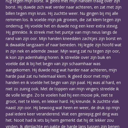
rug tegen mijn borst. Ik gleed met mijn handen traag over zijn
borst. Hij duwde zich wat verder naar achteren, en zat met zijn
billen tegen mijn kruis. Hij zuchtte weer. Nu gingen bij mij alle
remmen los. Ik voelde mijn pik groeien, die zat klem tegen zijn
onderrug. Hij voelde het en duwde nog een keer extra stevig.
Hij grinnikte. Ik streek met het puntje van mijn neus langs de
rand van zijn oor. Mijn handen kneedden zachtjes zijn borst en
ik dwaalde langzaam af naar beneden. Hij legde zijn hoofd wat
in zijn nek en ademde zwaar. Mijn wang zat nu tegen zijn oor,
ik kon zijn ademhaling horen. Ik streelde over zijn buik en
voelde dat ik bij het begin van zijn schaamhaar was
aangekomen. Hij duwde nog wat harder naar achteren, mijn
harde paal zat nu helemaal klem. Ik gleed door met mijn
handen en ik voelde het begin van zijn paal. Hij was al hard, en
niet zo zuinig ook. Met de toppen van mijn vingers streelde ik
de volle lengte. Zo te voelen had hij een mooie pik, niet te
groot, niet te klein, en lekker hard. Hij kreunde. Ik zuchtte vlak
naast zijn oor. Hij bewoog wat heen en weer, de druk op mijn
paal iedere keer veranderend. Wat een geniepig geil ding was
het. Nooit had ik iets bij hem gemerkt dat hij dit lekker zou
vinden. Ik glimlachte en pakte de harde lans tussen zijn benen