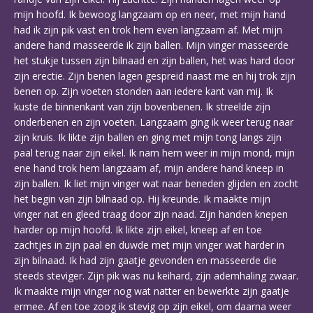
mijn hoofd. Ik bewoog langzaam op en neer, met mijn hand
had ik zijn pik vast en trok hem even langzaam af. Met mijn
andere hand masseerde ik zijn ballen. Mijn vinger masseerde
het stukje tussen zijn bilnaad en zijn ballen, het was hard door
zijn erectie. Zijn benen lagen gespreid naast me en hij trok zijn
benen op. Zijn voeten stonden aan iedere kant van mij. Ik
kuste de binnenkant van zijn bovenbenen. Ik streelde zijn
onderbenen en zijn voeten. Langzaam ging ik weer terug naar
zijn kruis. Ik likte zijn ballen en ging met mijn tong langs zijn
paal terug naar zijn eikel. Ik nam hem weer in mijn mond, mijn
ene hand trok hem langzaam af, mijn andere hand kneep in
zijn ballen. Ik liet mijn vinger wat naar beneden glijden en zocht
het begin van zijn bilnaad op. Hij kreunde. Ik maakte mijn
vinger nat en gleed traag door zijn naad. Zijn handen knepen
harder op mijn hoofd. Ik likte zijn eikel, kneep af en toe
zachtjes in zijn paal en duwde met mijn vinger wat harder in
zijn bilnaad. Ik had zijn gaatje gevonden en masseerde die
steeds steviger. Zijn pik was nu keihard, zijn ademhaling zwaar.
Ik maakte mijn vinger nog wat natter en bewerkte zijn gaatje
ermee. Af en toe zoog ik stevig op zijn eikel, om daarna weer