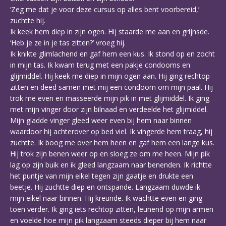
‘Zeg me dat je voor deze cursus op alles bent voorbereid,’
zuchtte hij.
Ik keek hem diep in zijn ogen. Hij staarde me aan en grijnsde.
‘Heb je ze in je tas zitten?’ vroeg hij.
Ik knikte glimlachend en gaf hem een kus. Ik stond op en zocht
in mijn tas. Ik kwam terug met een pakje condooms en
glijmiddel. Hij keek me diep in mijn ogen aan. Hij ging rechtop
zitten en deed samen met mij een condoom om mijn paal. Hij
trok me even en masseerde mijn pik in met glijmiddel. Ik ging
met mijn vinger door zijn bilnaad en verdeelde het glijmiddel.
Mijn gladde vinger gleed weer even bij hem naar binnen
waardoor hij achterover op bed viel. Ik vingerde hem traag, hij
zuchtte. Ik boog me over hem heen en gaf hem een lange kus.
Hij trok zijn benen weer op en sloeg ze om me heen. Mijn pik
lag op zijn buik en ik gleed langzaam naar benenden. Ik richtte
het puntje van mijn eikel tegen zijn gaatje en drukte een
beetje. Hij zuchtte diep en ontspande. Langzaam duwde ik
mijn eikel naar binnen. Hij kreunde. Ik wachtte even en ging
toen verder. Ik ging iets rechtop zitten, leunend op mijn armen
en voelde hoe mijn pik langzaam steeds dieper bij hem naar