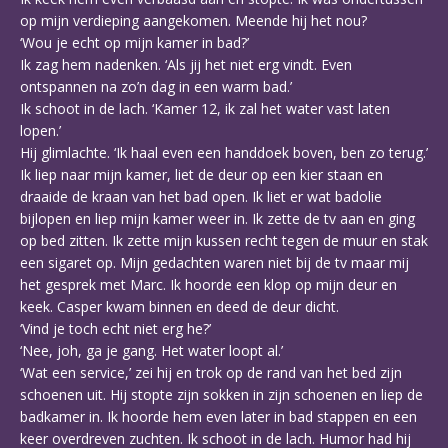
op mijn verdieping aangekomen. Meende hij het nou?
‘Wou je echt op mijn kamer in bad?’
Ik zag hem nadenken. ‘Als jij het niet erg vindt. Even
ontspannen na zo’n dag in een warm bad.’
Ik schoot in de lach. ‘Kamer 12, ik zal het water vast laten
lopen.’
Hij glimlachte. ‘Ik haal even een handdoek boven, ben zo terug.’
Ik liep naar mijn kamer, liet de deur op een kier staan en
draaide de kraan van het bad open. Ik liet er wat badolie
bijlopen en liep mijn kamer weer in. Ik zette de tv aan en ging
op bed zitten. Ik zette mijn kussen recht tegen de muur en stak
een sigaret op. Mijn gedachten waren niet bij de tv maar mij
het gesprek met Marc. Ik hoorde een klop op mijn deur en
keek. Casper kwam binnen en deed de deur dicht.
‘Vind je toch echt niet erg he?’
‘Nee, joh, ga je gang. Het water loopt al.’
‘Wat een service,’ zei hij en trok op de rand van het bed zijn
schoenen uit. Hij stopte zijn sokken in zijn schoenen en liep de
badkamer in. Ik hoorde hem even later in bad stappen en een
keer overdreven zuchten. Ik schoot in de lach. Humor had hij