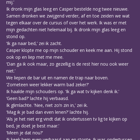
mij.’
Ik dronk mijn glas leeg en Casper bestelde nog twee nieuwe.
Samen dronken we zwijgend verder, af en toe zeiden we wat
tegen elkaar over de cursus of over het werk. Ik was er met
mijn gedachten niet helemaal bij. Ik dronk mijn glas leeg en
stond op.
‘Ik ga naar bed,’ zei ik zacht.
Casper klopte me op mijn schouder en keek me aan. Hij stond
ook op en liep met me mee.
‘Dan ga ik ook maar, zo gezellig is de rest hier nou ook weer
niet.’
We liepen de bar uit en namen de trap naar boven.
‘Zometeen weer lekker warm bad zeker?’
Ik haalde mijn schouders op. ‘Ik ga wat tv kijken denk ik.’
‘Geen bad?’ lachte hij verbaasd.
Ik glimlachte. ‘Nee, niet zo’n zin in,’ zei ik.
‘Mag ik je bad dan even lenen?’ lachte hij.
‘Als je het niet erg vindt dat ik ondertussen tv lig te kijken op
bed, je doet je best maar.’
‘Meen je dat nou?’
Ik keek hem even verbaasd aan en stopte. Ik was ondertussen