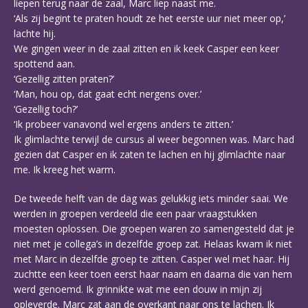
liepen terug naar de zaal, Marc liep naast me.
‘Als zij begint te praten houdt ze het eerste uur niet meer op,’
lachte hij.
We gingen weer in de zaal zitten en ik keek Casper een keer
spottend aan.
‘Gezellig zitten praten?’
‘Man, hou op, dat gaat echt nergens over.’
‘Gezellig toch?’
‘Ik probeer vanavond wel ergens anders te zitten.’
Ik glimlachte terwijl de cursus al weer begonnen was. Marc had
gezien dat Casper en ik zaten te lachen en hij glimlachte naar
me. Ik kreeg het warm.
De tweede helft van de dag was gelukkig iets minder saai. We
werden in groepen verdeeld die een paar vraagstukken
moesten oplossen. Die groepen waren zo samengesteld dat je
niet met je collega’s in dezelfde groep zat. Helaas kwam ik niet
met Marc in dezelfde groep te zitten. Casper wel met haar. Hij
zuchtte een keer toen eerst haar naam en daarna die van hem
werd genoemd. Ik grinnikte wat me een douw in mijn zij
opleverde. Marc zat aan de overkant naar ons te lachen. Ik