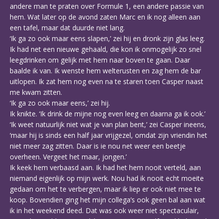
andere man te praten over Formule 1, een andere passie van
hem. Wat later op de avond zaten Marc en ik nog alleen aan
een tafel, maar dat duurde niet lang.
‘Ik ga zo ook maar eens slapen,’ zei hij en dronk zijn glas leeg.
Ik had net een nieuwe gehaald, die kon ik onmogelijk zo snel
leegdrinken om gelijk met hem naar boven te gaan. Daar
baalde ik van. Ik wenste hem welterusten en zag hem de bar
uitlopen. Ik zat hem nog even na te staren toen Casper naast
me kwam zitten.
‘Ik ga zo ook maar eens,’ zei hij.
Ik knikte. ‘Ik drink de mijne nog even leeg en daarna ga ik ook.’
‘Ik weet natuurlijk niet wat je van plan bent,’ zei Casper ineens,
‘maar hij is sinds een half jaar vrijgezel, omdat zijn vriendin het
niet meer zag zitten. Daar is ie nou net weer een beetje
overheen. Vergeet het maar, jongen.’
Ik keek hem verbaasd aan. Ik had het hem nooit verteld, aan
niemand eigenlijk op mijn werk. Nou had ik nooit echt moeite
gedaan om het te verbergen, maar ik liep er ook niet mee te
koop. Bovendien ging het mijn collega’s ook geen bal aan wat
ik in het weekend deed. Dat was ook weer niet spectaculair,