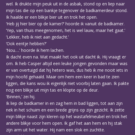
wel. Ik drukte mijn peuk uit in de asbak, stond op en liep naar
mijn tas die op een bankje tegenover de badkamerdeur stond.
Ik haalde er een blikje bier uit en trok het open.
‘Heb jij hier bier op de kamer?’ hoorde ik vanuit de badkamer.
‘Yep, van thuis meegenomen, het is wel lauw, maar het gaat.’
‘Lekker, heb ik niet aan gedacht.’
‘Ook eentje hebben?’
‘Nou….’ hoorde ik hem lachen.
Ik dacht even na. Wat maakt het ook uit dacht ik. Hij vraagt er
om. Ik heb Casper altijd een leuke jongen gevonden maar was
er van overtuigd dat hij hetero was, dus heb ik me nooit iets in
mijn hoofd gehaald. Maar om hem een keer in bad te zien
liggen, die kans wou ik eigenlijk niet voorbij laten gaan. Ik pakte
nog een blikje uit mijn tas en klopte op de deur.
‘Binnen,’ zei hij.
Ik liep de badkamer in en zag hem in bad liggen, tot aan zijn
nek in het schuim en een brede grijns op zijn gezicht. Ik zette
mijn blikje naast zijn kleren op het wastafelmeubel en trok het
andere blikje voor hem open. Ik gaf het aan hem en hij stak
zijn arm uit het water. Hij nam een slok en zuchtte.