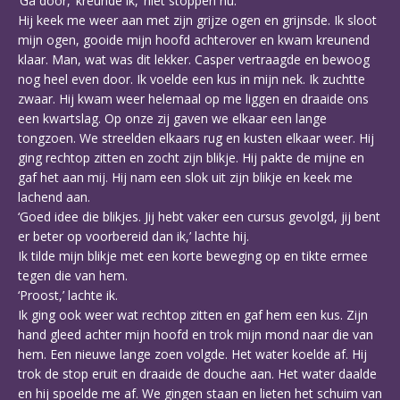
‘Ga door,’ kreunde ik, ‘niet stoppen nu.’
Hij keek me weer aan met zijn grijze ogen en grijnsde. Ik sloot
mijn ogen, gooide mijn hoofd achterover en kwam kreunend
klaar. Man, wat was dit lekker. Casper vertraagde en bewoog
nog heel even door. Ik voelde een kus in mijn nek. Ik zuchtte
zwaar. Hij kwam weer helemaal op me liggen en draaide ons
een kwartslag. Op onze zij gaven we elkaar een lange
tongzoen. We streelden elkaars rug en kusten elkaar weer. Hij
ging rechtop zitten en zocht zijn blikje. Hij pakte de mijne en
gaf het aan mij. Hij nam een slok uit zijn blikje en keek me
lachend aan.
‘Goed idee die blikjes. Jij hebt vaker een cursus gevolgd, jij bent
er beter op voorbereid dan ik,’ lachte hij.
Ik tilde mijn blikje met een korte beweging op en tikte ermee
tegen die van hem.
‘Proost,’ lachte ik.
Ik ging ook weer wat rechtop zitten en gaf hem een kus. Zijn
hand gleed achter mijn hoofd en trok mijn mond naar die van
hem. Een nieuwe lange zoen volgde. Het water koelde af. Hij
trok de stop eruit en draaide de douche aan. Het water daalde
en hij spoelde me af. We gingen staan en lieten het schuim van