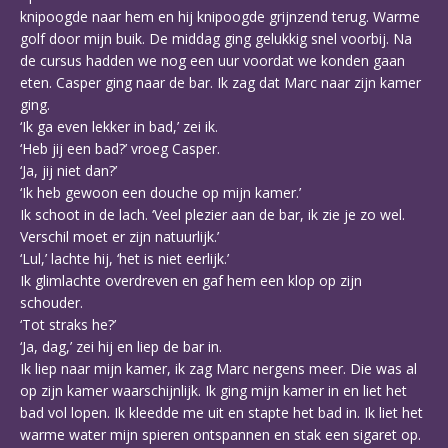
knipoogde naar hem en hij knipoogde grijnzend terug. Warme
golf door mijn buik. De middag ging gelukkig snel voorbij. Na
de cursus hadden we nog een uur voordat we konden gaan
eten. Casper ging naar de bar. Ik zag dat Marc naar zijn kamer
ging.
‘Ik ga even lekker in bad,’ zei ik.
‘Heb jij een bad?’ vroeg Casper.
‘Ja, jij niet dan?’
‘Ik heb gewoon een douche op mijn kamer.’
Ik schoot in de lach. ‘Veel plezier aan de bar, ik zie je zo wel.
Verschil moet er zijn natuurlijk.’
‘Lul,’ lachte hij, ‘het is niet eerlijk.’
Ik glimlachte overdreven en gaf hem een klop op zijn
schouder.
‘Tot straks he?’
‘Ja, dag,’ zei hij en liep de bar in.
Ik liep naar mijn kamer, ik zag Marc nergens meer. Die was al
op zijn kamer waarschijnlijk. Ik ging mijn kamer in en liet het
bad vol lopen. Ik kleedde me uit en stapte het bad in. Ik liet het
warme water mijn spieren ontspannen en stak een sigaret op.