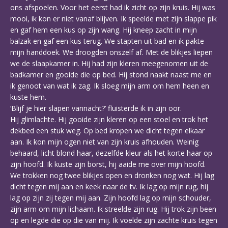
ons afspoelen. Voor het eerst had ik zicht op zijn kruis. Hij was
mooi, ik kon er niet vanaf blijven. Ik speelde met zijn slappe pik
en gaf hem een kus op zijn wang. Hij kneep zacht in mijn
balzak en gaf een kus terug. We stapten uit bad en ik pakte
mijn handdoek. We droogden onszelf af. Met de blikjes liepen
we de slaapkamer in. Hij had zijn kleren meegenomen uit de
badkamer en gooide die op bed. Hij stond naakt naast me en
ik genoot van wat ik zag. Ik sloeg mijn arm om hem heen en
kuste hem.
‘Blijf je hier slapen vannacht?’ fluisterde ik in zijn oor.
Hij glimlachte. Hij gooide zijn kleren op een stoel en trok het
dekbed een stuk weg. Op bed kropen we dicht tegen elkaar
aan. Ik kon mijn ogen niet van zijn kruis afhouden. Weinig
behaard, licht blond haar, dezelfde kleur als het korte haar op
zijn hoofd. Ik kuste zijn borst, hij aaide me over mijn hoofd.
We trokken nog twee blikjes open en dronken nog wat. Hij lag
dicht tegen mij aan en keek naar de tv. Ik lag op mijn rug, hij
lag op zijn zij tegen mij aan. Zijn hoofd lag op mijn schouder,
zijn arm om mijn lichaam. Ik streelde zijn rug. Hij trok zijn been
op en legde die op die van mij. Ik voelde zijn zachte kruis tegen