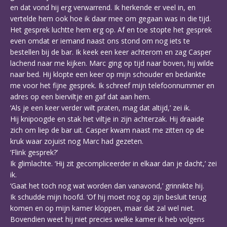
en dat vond hij erg verwarrend. Ik herkende er veel in, en
vertelde hem ook hoe ik daar mee om gegaan was in die tijd.
Het gesprek luchtte hem erg op. Af en toe stopte het gesprek
even omdat er iemand naast ons stond om nog iets te
bestellen bij de bar. Ik keek een keer achterom en zag Casper
lachend naar me kijken. Marc ging op tijd naar boven, hij wilde
naar bed. Hij klopte een keer op mijn schouder en bedankte
me voor het fijne gesprek. Ik schreef mijn telefoonnummer en
adres op een bierviltje en gaf dat aan hem.
‘Als je een keer verder wilt praten, mag dat altijd,’ zei ik.
Hij knipoogde en stak het viltje in zijn achterzak. Hij draaide
zich om liep de bar uit. Casper kwam naast me zitten op de
kruk waar zojuist nog Marc had gezeten.
‘Flink gesprek?’
Ik glimlachte. ‘Hij zit gecompliceerder in elkaar dan je dacht,’ zei
ik.
‘Gaat het toch nog wat worden dan vanavond,’ grinnikte hij.
Ik schudde mijn hoofd. ‘Of hij moet nog op zijn besluit terug
komen en op mijn kamer kloppen, maar dat zal wel niet.
Bovendien weet hij niet precies welke kamer ik heb volgens