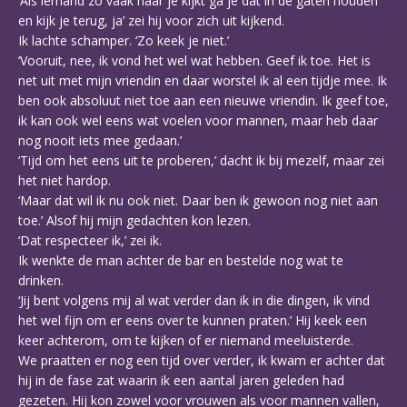
‘Als iemand zo vaak naar je kijkt ga je dat in de gaten houden
en kijk je terug, ja’ zei hij voor zich uit kijkend.
Ik lachte schamper. ‘Zo keek je niet.’
‘Vooruit, nee, ik vond het wel wat hebben. Geef ik toe. Het is
net uit met mijn vriendin en daar worstel ik al een tijdje mee. Ik
ben ook absoluut niet toe aan een nieuwe vriendin. Ik geef toe,
ik kan ook wel eens wat voelen voor mannen, maar heb daar
nog nooit iets mee gedaan.’
‘Tijd om het eens uit te proberen,’ dacht ik bij mezelf, maar zei
het niet hardop.
‘Maar dat wil ik nu ook niet. Daar ben ik gewoon nog niet aan
toe.’ Alsof hij mijn gedachten kon lezen.
‘Dat respecteer ik,’ zei ik.
Ik wenkte de man achter de bar en bestelde nog wat te
drinken.
‘Jij bent volgens mij al wat verder dan ik in die dingen, ik vind
het wel fijn om er eens over te kunnen praten.’ Hij keek een
keer achterom, om te kijken of er niemand meeluisterde.
We praatten er nog een tijd over verder, ik kwam er achter dat
hij in de fase zat waarin ik een aantal jaren geleden had
gezeten. Hij kon zowel voor vrouwen als voor mannen vallen,