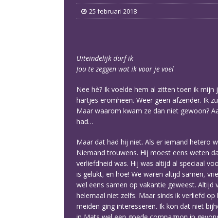
25 februari 2018
Uiteindelijk durf ik
Jou te zeggen wat ik voor je voel
Nee hè? Ik voelde hem al zitten toen ik mijn 
hartjes eromheen. Weer geen afzender. Ik zuc
Maar waarom kwam ze dan niet gewoon? Aan de
had…
Maar dat had hij niet. Als er iemand hetero w
Niemand trouwens. Hij moest eens weten dat i
verliefdheid was. Hij was altijd al speciaal v
is gelukt, en hoe! We waren altijd samen, vr
wel eens samen op vakantie geweest. Altijd v
helemaal niet zelfs. Maar sinds ik verliefd 
meiden ging interesseren. Ik kon dat niet bijh
in Mats wel een goede compagnon in gevonden