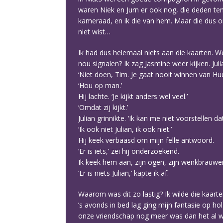
waren Niek en Jurn er ook nog, die deden ten
kameraad, en ik die van hem. Maar die dus on
niet wist…
Ik had dus helemaal niets aan die kaarten. 
nou signalen? Ik zag Jasmine weer kijken. Jul
‘Niet doen, Tim. Je gaat nooit winnen van Huu
‘Hou op man.’
Hij lachte. ‘Je kijkt anders wel veel.’
‘Omdat zij kijkt.’
Julian grinnikte. ‘Ik kan me niet voorstellen dat
‘Ik ook niet Julian, ik ook niet.’
Hij keek verbaasd om mijn felle antwoord.
‘Er is iets,’ zei hij onderzoekend.
Ik keek hem aan, zijn ogen, zijn wenkbrauw
‘Er is niets Julian,’ kapte ik af.
Waarom was dit zo lastig? Ik wilde die kaarte
’s avonds in bed lag ging mijn fantasie op hol
onze vriendschap nog meer was dan het al was