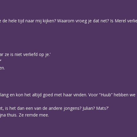
e hele tijd naar mij kijken? Waarom vroeg je dat net? Is Merel verlie
ze is niet verliefd op je.’
’
en.
 lang en kon het altijd goed met haar vinden. Voor “Huub” hebben we z
bent, is het dan een van de andere jongens? Julian? Mats?’
ijna thuis. Ze remde mee.