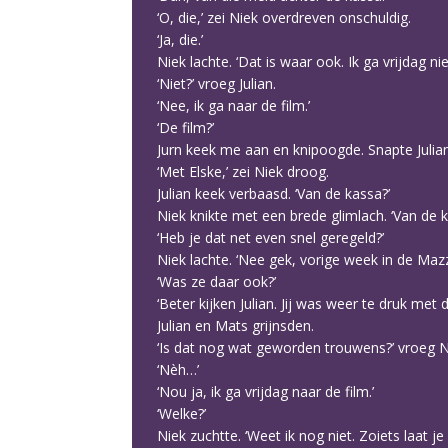
‘O, die,’ zei Niek overdreven onschuldig.
‘Ja, die.’
Niek lachte. ‘Dat is waar ook. Ik ga vrijdag 
‘Niet?’ vroeg Julian.
‘Nee, ik ga naar de film.’
‘De film?’
Jurn keek me aan en knipoogde. Snapte Julian
‘Met Elske,’ zei Niek droog.
Julian keek verbaasd. ‘Van de kassa?’
Niek knikte met een brede glimlach. ‘Van de k
‘Heb je dat net even snel geregeld?’
Niek lachte. ‘Nee gek, vorige week in de Mazz
‘Was ze daar ook?’
‘Beter kijken Julian. Jij was weer te druk met
Julian en Mats grijnsden.
‘Is dat nog wat geworden trouwens?’ vroeg N
‘Nèh…’
‘Nou ja, ik ga vrijdag naar de film.’
‘Welke?’
Niek zuchtte. ‘Weet ik nog niet. Zoiets laat je 