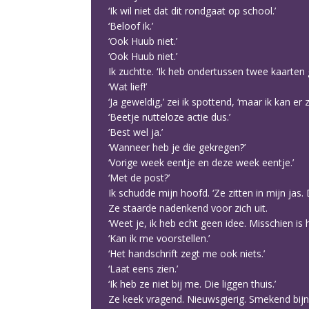
‘Ik wil niet dat dit rondgaat op school.’
‘Beloof ik.’
‘Ook Huub niet.’
‘Ook Huub niet.’
Ik zuchtte. ‘Ik heb ondertussen twee kaarten 
‘Wat lief!’
‘Ja geweldig,’ zei ik spottend, ‘maar ik kan er
‘Beetje nutteloze actie dus.’
‘Best wel ja.’
‘Wanneer heb je die gekregen?’
‘Vorige week eentje en deze week eentje.’
‘Met de post?’
Ik schudde mijn hoofd. ‘Ze zitten in mijn jas
Ze staarde nadenkend voor zich uit.
‘Weet je, ik heb echt geen idee. Misschien is 
‘Kan ik me voorstellen.’
‘Het handschrift zegt me ook niets.’
‘Laat eens zien.’
‘Ik heb ze niet bij me. Die liggen thuis.’
Ze keek vragend. Nieuwsgierig. Smekend bijn