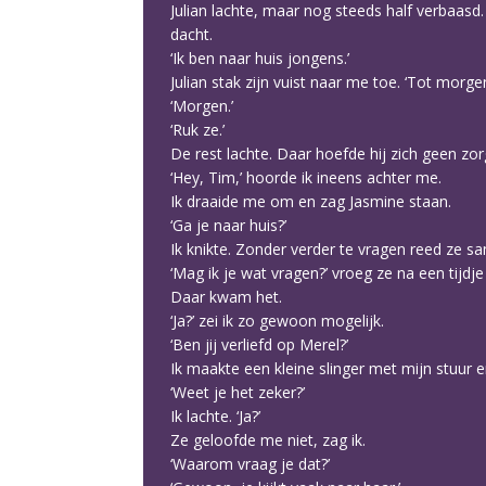
Julian lachte, maar nog steeds half verbaasd.
dacht.
‘Ik ben naar huis jongens.’
Julian stak zijn vuist naar me toe. ‘Tot morge
‘Morgen.’
‘Ruk ze.’
De rest lachte. Daar hoefde hij zich geen zor
‘Hey, Tim,’ hoorde ik ineens achter me.
Ik draaide me om en zag Jasmine staan.
‘Ga je naar huis?’
Ik knikte. Zonder verder te vragen reed ze 
‘Mag ik je wat vragen?’ vroeg ze na een tijdje s
Daar kwam het.
‘Ja?’ zei ik zo gewoon mogelijk.
‘Ben jij verliefd op Merel?’
Ik maakte een kleine slinger met mijn stuur 
‘Weet je het zeker?’
Ik lachte. ‘Ja?’
Ze geloofde me niet, zag ik.
‘Waarom vraag je dat?’