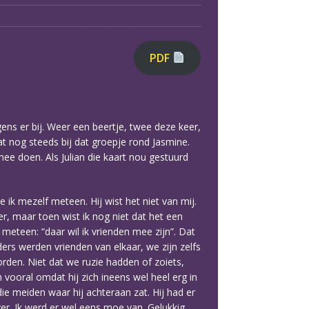
PDF
gens er bij. Weer een beertje, twee deze keer,
at nog steeds bij dat groepje rond Jasmine.
ee doen. Als Julian die kaart nou gestuurd
 ik mezelf meteen. Hij wist het niet van mij.
r, maar toen wist ik nog niet dat het een
t meteen: “daar wil ik vrienden mee zijn”. Dat
ers werden vrienden van elkaar, we zijn zelfs
orden. Niet dat we ruzie hadden of zoiets,
vooral omdat hij zich ineens wel heel erg in
 die meiden waar hij achteraan zat. Hij had er
r. Ik werd er wel eens moe van. Gelukkig