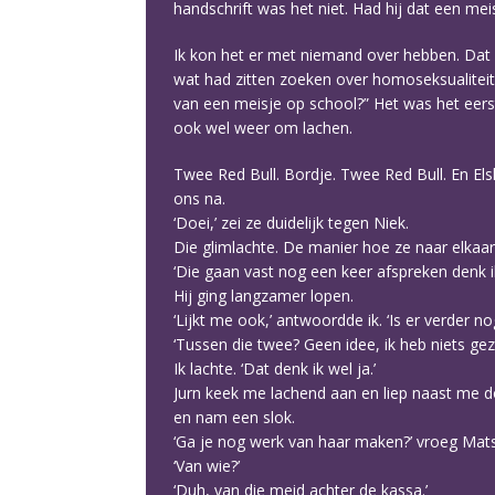
handschrift was het niet. Had hij dat een mei
Ik kon het er met niemand over hebben. Dat 
wat had zitten zoeken over homoseksualiteit. 
van een meisje op school?” Het was het eers
ook wel weer om lachen.
Twee Red Bull. Bordje. Twee Red Bull. En Elsk
ons na.
‘Doei,’ zei ze duidelijk tegen Niek.
Die glimlachte. De manier hoe ze naar elkaar
‘Die gaan vast nog een keer afspreken denk ik
Hij ging langzamer lopen.
‘Lijkt me ook,’ antwoordde ik. ‘Is er verder n
‘Tussen die twee? Geen idee, ik heb niets gezi
Ik lachte. ‘Dat denk ik wel ja.’
Jurn keek me lachend aan en liep naast me doo
en nam een slok.
‘Ga je nog werk van haar maken?’ vroeg Mats
‘Van wie?’
‘Duh, van die meid achter de kassa.’