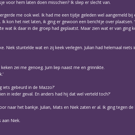
sje voor hem laten doen misschien? Ik sliep er slecht van.
ergerde me ook wel. Ik had me een tijdje geleden wel aangemeld bij 
Ik kon het niet laten, ik ging er gewoon een berichtje over plaatsen. 
te wat ik daar in die groep had geplaatst. Maar zien wat er van ging
e. Niek stuntelde wat en zij keek verlegen. Julian had helemaal niets
 keken zei me genoeg. Jurn liep naast me en grinnikte.
.’
og iets gebeurd in de Mazzo?’
en in ieder geval. En anders had hij dat wel verteld toch?’
r naar het bankje. Julian, Mats en Niek zaten er al. Ik ging tegen de 
 aan Niek.