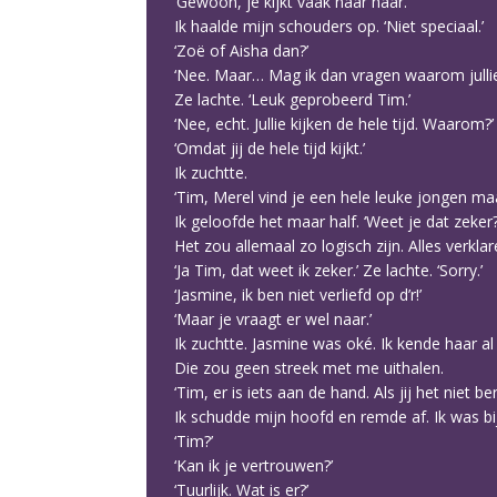
‘Gewoon, je kijkt vaak naar haar.’
Ik haalde mijn schouders op. ‘Niet speciaal.’
‘Zoë of Aisha dan?’
‘Nee. Maar… Mag ik dan vragen waarom jullie d
Ze lachte. ‘Leuk geprobeerd Tim.’
‘Nee, echt. Jullie kijken de hele tijd. Waarom?’
‘Omdat jij de hele tijd kijkt.’
Ik zuchtte.
‘Tim, Merel vind je een hele leuke jongen maar 
Ik geloofde het maar half. ‘Weet je dat zeker?
Het zou allemaal zo logisch zijn. Alles verklar
‘Ja Tim, dat weet ik zeker.’ Ze lachte. ‘Sorry.’
‘Jasmine, ik ben niet verliefd op d’r!’
‘Maar je vraagt er wel naar.’
Ik zuchtte. Jasmine was oké. Ik kende haar al
Die zou geen streek met me uithalen.
‘Tim, er is iets aan de hand. Als jij het niet 
Ik schudde mijn hoofd en remde af. Ik was b
‘Tim?’
‘Kan ik je vertrouwen?’
‘Tuurlijk. Wat is er?’