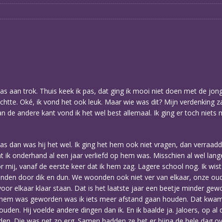
jas aan trok. Thuis keek ik pas, dat ging ik mooi niet doen met de jon
htte. Oké, ik vond het ook leuk. Maar wie was dit? Mijn verdenking z
 andere kant vond ik het wel best allemaal. Ik ging er toch niets m
as dan was hij het wel. Ik ging het hem ook niet vragen, dan verraadde
k onderhand al een jaar verliefd op hem was. Misschien al wel lange
oor mij, vanaf de eerste keer dat ik hem zag. Lagere school nog. Ik wis
ienden door dik en dun. We woonden ook niet ver van elkaar, onze oud
oor elkaar klaar staan. Dat is het laatste jaar een beetje minder gew
op hem was geworden was ik iets meer afstand gaan houden. Dat kwam 
ouden. Hij voelde andere dingen dan ik. En ik baalde ja. Jaloers, op al
. Die was net zo erg. Samen hadden ze het er bijna de hele dag ove