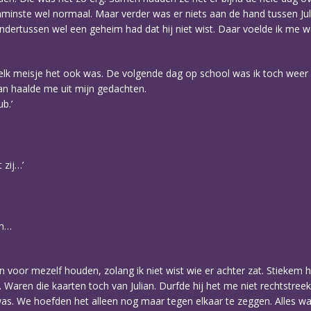
minste wel normaal. Maar verder was er niets aan de hand tussen Jul
dertussen wel een geheim had dat hij niet wist. Daar voelde ik me we
Welk meisje het ook was. De volgende dag op school was ik toch weer
ian haalde me uit mijn gedachten.
b.’
 zij…’
en…
n voor mezelf houden, zolang ik niet wist wie er achter zat. Stiekem ho
. Waren die kaarten toch van Julian. Durfde hij het me niet rechtstreek
. We hoefden het alleen nog maar tegen elkaar te zeggen. Alles was er