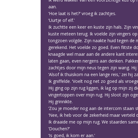
aan.
‘Hoe laat is het?’ vroeg ik zachtjes.
‘Uurtje of elf.’
Ik zuchtte een keer en kuste zijn hals. Zijn v
kuste meteen terug. Ik voelde zijn vingers op
tongzoen volgde. Zijn naakte huid tegen de mi
gerekend. Het voelde zo goed. Even flitste d
knaagde wel maar aan de andere kant interes
laten gaan, even nergens aan denken. Pakken
zachtjes door mijn neus tegen zijn wang. Hij 
‘Alsof ik thuiskom na een lange reis,’ zei hij z
Ik gniffelde. ‘Voelt nog net zo goed als vroege
Hij ging op zijn rug liggen, ik lag op mijn zij
vingertoppen over mijn rug. Hij sloot zijn og
Hij grinnikte.
‘Zou je moeder nog aan de intercom staan st
‘Nee, ik heb voor de zekerheid maar verteld da
Ik draaide me op mijn rug. We staarden samen
‘Douchen?’
‘Is goed, ik kom er aan.’