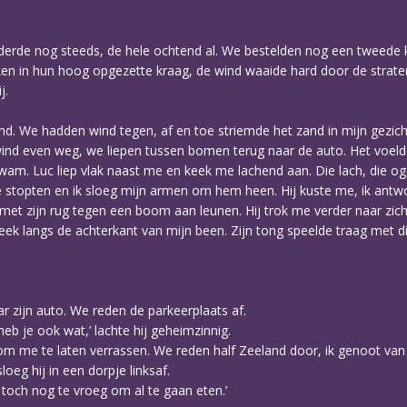
lunderde nog steeds, de hele ochtend al. We bestelden nog een tweede
ken in hun hoog opgezette kraag, de wind waaide hard door de strate
j.
and. We hadden wind tegen, af en toe striemde het zand in mijn gezi
ind even weg, we liepen tussen bomen terug naar de auto. Het voelde 
kwam. Luc liep vlak naast me en keek me lachend aan. Die lach, die oge
 stopten en ik sloeg mijn armen om hem heen. Hij kuste me, ik antwo
et zijn rug tegen een boom aan leunen. Hij trok me verder naar zich 
reek langs de achterkant van mijn been. Zijn tong speelde traag met di
 zijn auto. We reden de parkeerplaats af.
heb je ook wat,’ lachte hij geheimzinnig.
 om me te laten verrassen. We reden half Zeeland door, ik genoot van 
eg hij in een dorpje linksaf.
 is toch nog te vroeg om al te gaan eten.’