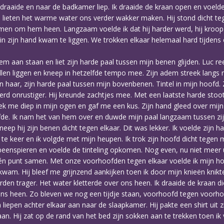
mdraaide en naar de badkamer liep. Ik draaide de kraan open en voelde
 lieten het warme water ons verder wakker maken. Hij stond dicht teg
armen om hem heen. Langzaam voelde ik dat hij harder werd, hij kroo
r in zijn hand kwam te liggen. We trokken elkaar helemaal hard tijdens
 hem aan staan en liet zijn harde paal tussen mijn benen glijden. Luc 
illen liggen en kneep in hetzelfde tempo mee. Zijn adem streek langs m
jn haar, zijn harde paal tussen mijn bovenbenen. Tintel in mijn hoofd.
erd onrustiger. Hij kreunde zachtjes mee. Met een laatste harde stoot
keek me diep in mijn ogen en gaf me een kus. Zijn hand gleed over mij
lfde. Ik nam het van hem over en duwde mijn paal langzaam tussen zijn
 hij zijn benen dicht tegen elkaar. Dit was lekker. Ik voelde zijn han
te keer en ik volgde met mijn heupen. Ik trok zijn hoofd dicht tegen
eenspieren en voelde de tinteling opkomen. Nog even, nu niet meer uit
én punt samen. Met onze voorhoofden tegen elkaar voelde ik mijn h
kwam. Hij bleef me grijnzend aankijken toen ik door mijn knieën knikt
 trager. Het water kletterde over ons heen. Ik draaide de kraan di
ns heen. Zo bleven we nog een tijdje staan, voorhoofd tegen voorho
iepen achter elkaar aan naar de slaapkamer. Hij pakte een shirt uit z
an. Hij zat op de rand van het bed zijn sokken aan te trekken toen ik