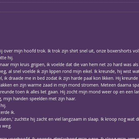
 hij over mijn hoofd trok. Ik trok zijn shirt snel uit, onze boxershorts v
tte hij.
 naar mijn kruis grijpen, ik voelde dat die van hem net zo hard was als 
al snel voelde ik zijn lippen rond mijn eikel. Ik kreunde, hij wist wat
l, ik draaide me in bed zodat ik zijn harde paal kon likken. Hij kreu
strakken en zijn warme zaad in mijn mond stromen. Meteen daarna span
unde toen ik alles liet gaan. Hij zocht mijn mond weer op en een lan
g, mijn handen speelden met zijn haar.
hij.
terde ik.
oslaten,’ zuchtte hij zacht en viel langzaam in slaap. Ik kroop nog wat
m weg.
 mijn voorhoofd. Ik opende glimlachend mijn ogen. Ik sloeg mijn ar