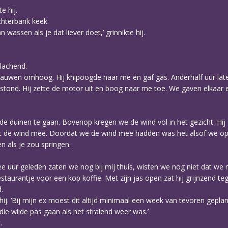
e hij.
achterbank keek.
wassen als je dat liever doet,’ grinnikte hij.
mlachend.
rauwen omhoog. Hij knipoogde naar me en gaf gas. Anderhalf uur late
 stond. Hij zette de motor uit en boog naar me toe. We gaven elkaar e
de duinen te gaan. Bovenop kregen we de wind vol in het gezicht. Hij
t de wind mee. Doordat we de wind mee hadden was het alsof we op d
n als je zou springen.
ee uur geleden zaten we nog bij mij thuis, wisten we nog niet dat we 
staurantje voor een kop koffie. Met zijn jas open zat hij grijnzend te
.
 hij. ‘Bij mijn ex moest dit altijd minimaal een week van tevoren gepla
 die wilde pas gaan als het stralend weer was.’
.