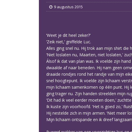
9 augustus 2015
‘Weet je dit heel zeker?’
‘Zeik niet,’ gniffelde Luc.
Alles ging snel nu. Hij trok aan mijn shirt die
‘Niet loslaten nu, Maarten, niet loslaten,’ zuch
Álsof ik dat van plan was. Ik voelde zijn hand
dwaalde af naar beneden. Hij nam geen omweg, 
draaide rondjes rond het randje van mijn eike
snel hoogtepunt. Ik voelde zijn lichaam ver
mijn lichaam samenkomen op één punt. Hij kre
ging trager nu. Zijn handen streelden mijn ru
‘Dit had ik veel eerder moeten doen,’ zuchtte 
Ik kuste zijn voorhoofd. ‘Het is goed zo,’ fluis
Hij nestelde zich in mijn armen. ‘Niet meer l
Mijn lichaam ontspande en ik dreef langzaa
Ik werd wakker van een voorzichtige kus op