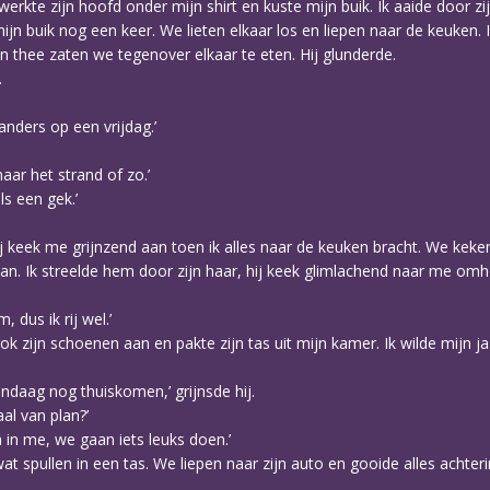
erkte zijn hoofd onder mijn shirt en kuste mijn buik. Ik aaide door zi
ijn buik nog een keer. We lieten elkaar los en liepen naar de keuken. I
hee zaten we tegenover elkaar te eten. Hij glunderde.
.
anders op een vrijdag.’
aar het strand of zo.’
ls een gek.’
Hij keek me grijnzend aan toen ik alles naar de keuken bracht. We kek
taan. Ik streelde hem door zijn haar, hij keek glimlachend naar me om
 dus ik rij wel.’
k zijn schoenen aan en pakte zijn tas uit mijn kamer. Ik wilde mijn jas
andaag nog thuiskomen,’ grijnsde hij.
al van plan?’
in me, we gaan iets leuks doen.’
at spullen in een tas. We liepen naar zijn auto en gooide alles achter