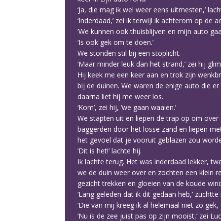
‘Ja, die mag ik wel weer eens uitmesten,’ lacht
‘Inderdaad,’ zei ik terwijl ik achterom op de 
‘We kunnen ook thuisblijven en mijn auto gaan 
‘Is ook gek om te doen.’
We stonden stil bij een stoplicht.
‘Maar minder leuk dan het strand,’ zei hij gli
Hij keek me een keer aan en trok zijn wenkb
bij de duinen. We waren de enige auto die er
daarna liet hij me weer los.
‘Kom’, zei hij, ‘we gaan waaien.’
We stapten uit en liepen de trap op om over 
baggerden door het losse zand en liepen me
het gevoel dat je vooruit geblazen zou worde
‘Dit is het!’ lachte hij.
Ik lachte terug. Het was inderdaad lekker, tw
we de duin weer over en zochten een klein re
gezicht trekken en gloeien van de koude wind
‘Lang geleden dat ik dit gedaan heb,’ zuchtte
‘Die van mij kreeg ik al helemaal niet zo gek,
‘Nu is de zee juist pas op zijn mooist,’ zei Luc