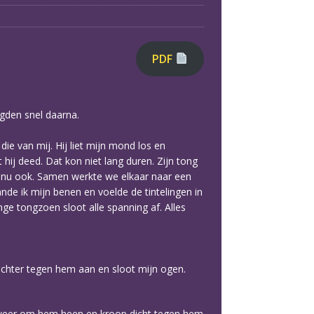
PDF
olgden snel daarna.
die van mij. Hij liet mijn mond los en
 hij deed. Dat kon niet lang duren. Zijn tong
nde nu ook. Samen werkte we elkaar naar een
de ik mijn benen en voelde de tintelingen in
ge tongzoen sloot alle spanning af. Alles
 dichter tegen hem aan en sloot mijn ogen.
m weer om hem heen en kroop dicht tegen hem