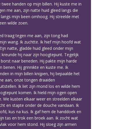
 twee handen op mijn billen. Hij kuste me in
en me aan, zijn natte huid gleed langs die
p langs mijn been omhoog. Hij streelde met
 een wilde zoen.
reed traag tegen me aan, zijn tong had
ijn wang. Ik zuchtte. Ik hief mijn hoofd wat
 Zijn natte, gladde huid gleed onder mijn
 kreunde hij naar zijn hoogtepunt. Tegelijk
n borst naar beneden. Hij pakte mijn harde
 benen. Hij grinnikte en kuste me. Ik
den in mijn billen knijpen, hij bepaalde het
 me aan, onze tongen draaiden
stellen. Ik liet zijn mond los en wilde hem
oogtepunt komen. Ik hield mijn ogen open
e. We kusten elkaar weer en streelden elkaar
cht en stapte onder de douche vandaan. Ik
ofd, kus na kus. Ik gaf hem de handdoek en
ijn tas en trok een broek aan. Ik zocht wat
 vlak voor hem stond. Hij sloeg zijn armen