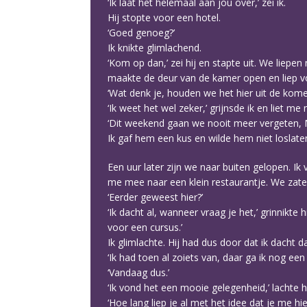
‘Ik laat het helemaal aan jou over,’ zei ik.
Hij stopte voor een hotel.
‘Goed genoeg?’
Ik knikte glimlachend.
‘Kom op dan,’ zei hij en stapte uit. We liepen
maakte de deur van de kamer open en liep voor
‘Wat denk je, houden we het hier uit de kom
‘Ik weet het wel zeker,’ grijnsde ik en liet m
‘Dit weekend gaan we nooit meer vergeten, 
Ik gaf hem een kus en wilde hem niet loslat
Een uur later zijn we naar buiten gelopen. Ik
me mee naar een klein restaurantje. We zaten
‘Eerder geweest hier?’
‘Ik dacht al, wanneer vraag je het,’ grinnikte 
voor een cursus.’
Ik glimlachte. Hij had dus door dat ik dacht 
‘Ik had toen al zoiets van, daar ga ik nog een 
‘Vandaag dus.’
‘Ik vond het een mooie gelegenheid,’ lachte hi
‘Hoe lang liep je al met het idee dat je me h