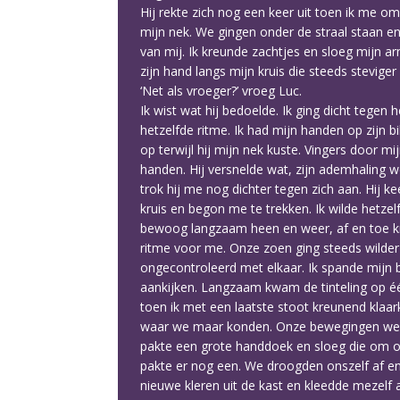
Hij rekte zich nog een keer uit toen ik me o
mijn nek. We gingen onder de straal staan en
van mij. Ik kreunde zachtjes en sloeg mijn 
zijn hand langs mijn kruis die steeds stevige
‘Net als vroeger?’ vroeg Luc.
Ik wist wat hij bedoelde. Ik ging dicht tegen
hetzelfde ritme. Ik had mijn handen op zijn b
op terwijl hij mijn nek kuste. Vingers door mi
handen. Hij versnelde wat, zijn ademhaling w
trok hij me nog dichter tegen zich aan. Hij 
kruis en begon me te trekken. Ik wilde hetze
bewoog langzaam heen en weer, af en toe kneep
ritme voor me. Onze zoen ging steeds wilder 
ongecontroleerd met elkaar. Ik spande mijn b
aankijken. Langzaam kwam de tinteling op é
toen ik met een laatste stoot kreunend klaar
waar we maar konden. Onze bewegingen werden
pakte een grote handdoek en sloeg die om o
pakte er nog een. We droogden onszelf af en l
nieuwe kleren uit de kast en kleedde mezelf a