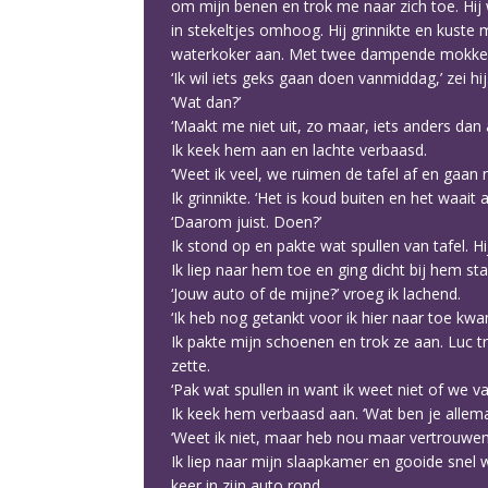
om mijn benen en trok me naar zich toe. Hij w
in stekeltjes omhoog. Hij grinnikte en kuste m
waterkoker aan. Met twee dampende mokken t
‘Ik wil iets geks gaan doen vanmiddag,’ zei hij
‘Wat dan?’
‘Maakt me niet uit, zo maar, iets anders dan 
Ik keek hem aan en lachte verbaasd.
‘Weet ik veel, we ruimen de tafel af en gaan n
Ik grinnikte. ‘Het is koud buiten en het waait a
‘Daarom juist. Doen?’
Ik stond op en pakte wat spullen van tafel. 
Ik liep naar hem toe en ging dicht bij hem s
‘Jouw auto of de mijne?’ vroeg ik lachend.
‘Ik heb nog getankt voor ik hier naar toe kwam,
Ik pakte mijn schoenen en trok ze aan. Luc tro
zette.
‘Pak wat spullen in want ik weet niet of we v
Ik keek hem verbaasd aan. ‘Wat ben je allema
‘Weet ik niet, maar heb nou maar vertrouwen 
Ik liep naar mijn slaapkamer en gooide snel w
keer in zijn auto rond.