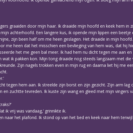
ingers graaiden door mijn haar. Ik draaide mijn hoofd en keek hem in z
 mijn achterhoofd. Een langere kus, ik opende mijn lippen een beetje 
jne, zijn been half om me heen geslagen. Het draaide in mijn hoofd. H
oor me heen dat het misschien een bevlieging van hem was, dat hij hie
seerde het me geen bal meer. Ik had hem nu dicht tegen me aan en ik
 wat ik pakken kon. Mijn tong draaide nog steeds langzaam met die 
kreunde. Zijn nagels trokken even in mijn rug en daarna liet hij me ee
acht.
r.’
 dicht tegen hem aan. Ik streelde zijn borst en zijn gezicht. Zijn arm la
en en zuchtte tevreden. Ik kuste zijn wang en gleed met mijn vingers va
raks?’
t ik vrij was vandaag,’ grinnikte ik.
 naar het plafond. Ik stond op van het bed en keek naar hem terwijl h