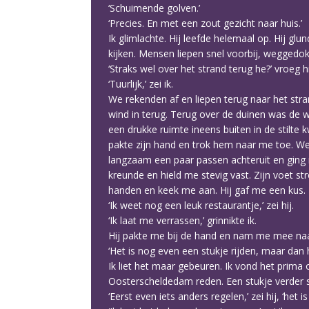
‘Schuimende golven.’
‘Precies. En met een zout gezicht naar huis.’
Ik glimlachte. Hij leefde helemaal op. Hij g
kijken. Mensen liepen snel voorbij, weggedo
‘Straks wel over het strand terug he?’ vroeg hi
‘Tuurlijk,’ zei ik.
We rekenden af en liepen terug naar het str
wind in terug. Terug over de duinen was de w
een drukke ruimte ineens buiten in de stilte 
pakte zijn hand en trok hem naar me toe. We
langzaam een paar passen achteruit en ging m
kreunde en hield me stevig vast. Zijn voet st
handen en keek me aan. Hij gaf me een kus.
‘Ik weet nog een leuk restaurantje,’ zei hij.
‘Ik laat me verrassen,’ grinnikte ik.
Hij pakte me bij de hand en nam me mee naar
‘Het is nog even een stukje rijden, maar dan 
Ik liet het maar gebeuren. Ik vond het prima
Oosterscheldedam reden. Een stukje verder slo
‘Eerst even iets anders regelen,’ zei hij, ‘het