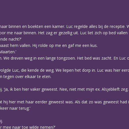
 naar binnen en boekten een kamer. Luc regelde alles bij de receptie. W
 me naar binnen. Het zag er gezellig uit. Luc liet zich op bed vallen e
ende nacht?’
e naast hem vallen. Hij rolde op me en gaf me een kus.
Maarten.’
en. We dreven weg in een lange tongzoen. Het bed was zacht. En Luc 
 volgde Luc, die kende de weg. We liepen het dorp in. Luc was hier ee
 tegen over elkaar te eten.
hij. ‘Ja, ik ben hier vaker geweest. Nee, niet met mijn ex. Alsjeblieft 
dat hij hier met haar eerder geweest was. Als dat zo was geweest had 
keer naar terug.’
j.
ier mee naar toe wilde nemen?’