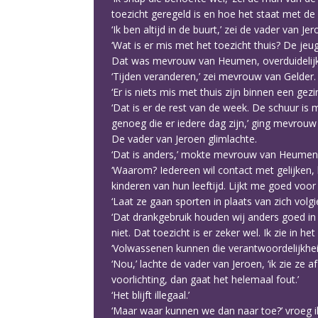
toezicht geregeld is en hoe het staat met de b
‘Ik ben altijd in de buurt,’ zei de vader van J
‘Wat is er mis met het toezicht thuis? De jeu
Dat was mevrouw van Heumen, overduidelijk
‘Tijden veranderen,’ zei mevrouw van Gelder.
‘Er is niets mis met thuis zijn binnen een gezin
‘Dat is er de rest van de week. De schuur is
genoeg die er iedere dag zijn,’ ging mevro
De vader van Jeroen glimlachte.
‘Dat is anders,’ mokte mevrouw van Heumen
‘Waarom? Iedereen wil contact met gelijken, l
kinderen van hun leeftijd. Lijkt me goed voor
‘Laat ze gaan sporten in plaats van zich volgi
‘Dat drankgebruik houden wij anders goed in d
niet. Dat toezicht is er zeker wel. Ik zie in 
‘Volwassenen kunnen die verantwoordelijkhei
‘Nou,’ lachte de vader van Jeroen, ‘ik zie ze 
voorlichting, dan gaat het helemaal fout.’
‘Het blijft illegaal.’
‘Maar waar kunnen we dan naar toe?’ vroeg ik