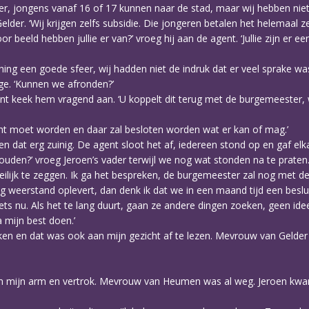
r, jongens vanaf 16 of 17 kunnen naar de stad, maar wij hebben niets
lder. ‘Wij krijgen zelfs subsidie. Die jongeren betalen het helemaal zel
beeld hebben jullie er van?’ vroeg hij aan de agent. ‘Jullie zijn er 
r hing een goede sfeer, wij hadden niet de indruk dat er veel sprake wa
e. ‘Kunnen we afronden?’
nt keek hem vragend aan. ‘U koppelt dit terug met de burgemeester,
cht moet worden en daar zal besloten worden wat er kan of mag.’
 dat erg zuinig. De agent sloot het af, iedereen stond op en gaf elk
uden?’ vroeg Jeroen’s vader terwijl we nog wat stonden na te praten
lijk te zeggen. Ik ga het bespreken, de burgemeester zal nog met de 
 weerstand oplevert, dan denk ik dat we in een maand tijd een beslui
ets nu. Als het te lang duurt, gaan ze andere dingen zoeken, geen idee
a mijn best doen.’
nken en dat was ook aan mijn gezicht af te lezen. Mevrouw van Gelder
 in mijn arm en vertrok. Mevrouw van Heumen was al weg. Jeroen kwam