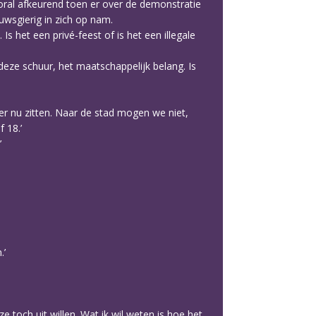
ral afkeurend toen er over de demonstratie
euwsgierig in zich op nam.
s het een privé-feest of is het een illegale
deze schuur, het maatschappelijk belang. Is
e er nu zitten. Naar de stad mogen we niet,
 18.’
’
.’
e toch uit willen. Wat ik wil weten is hoe het