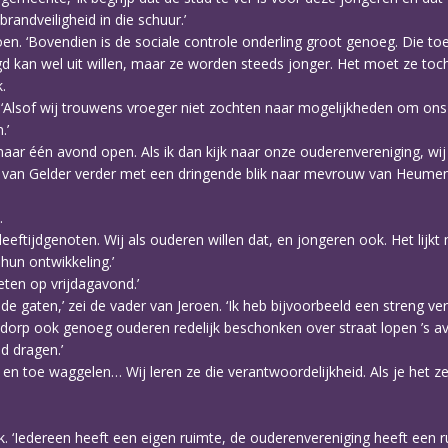
randveiligheid in die schuur.’
eroen. ‘Bovendien is de sociale controle onderling groot genoeg. Die toez
gd kan wel uit willen, maar ze worden steeds jonger. Het moet ze toch 
.
 ‘Alsof wij trouwens vroeger niet zochten naar mogelijkheden om ons
.’
 maar één avond open. Als ik dan kijk naar onze ouderenvereniging, wi
uw van Gelder verder met een dringende blik naar mevrouw van Heumen
.
eeftijdgenoten. Wij als ouderen willen dat, en jongeren ook. Het lijk
 hun ontwikkeling.’
eten op vrijdagavond.’
e gaten,’ zei de vader van Jeroen. ‘Ik heb bijvoorbeeld een streng ver
het dorp ook genoeg ouderen redelijk beschonken over straat lopen ’s a
d dragen.’
af en toe waggelen… Wij leren ze die verantwoordelijkheid. Als je het ze 
. ‘Iedereen heeft een eigen ruimte, de ouderenvereniging heeft een r