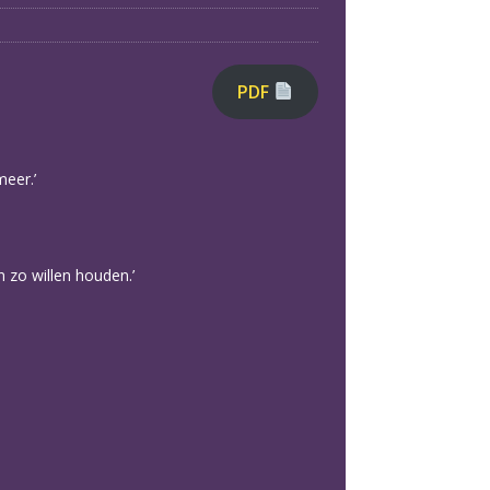
PDF
meer.’
 zo willen houden.’