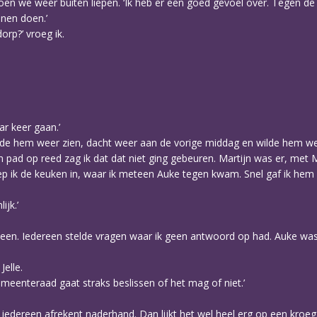
oen we weer buiten liepen. ‘Ik heb er een goed gevoel over. Tegen de
nen doen.’
orp?’ vroeg ik.
ar keer gaan.’
 wilde hem weer zien, dacht weer aan de vorige middag en wilde hem
n pad op reed zag ik dat dat niet ging gebeuren. Martijn was er, met 
liep ik de keuken in, waar ik meteen Auke tegen kwam. Snel gaf ik hem
ijk.’
heen. Iedereen stelde vragen waar ik geen antwoord op had. Auke was
elle.
emeenteraad gaat straks beslissen of het mag of niet.’
r iedereen afrekent naderhand. Dan lijkt het wel heel erg op een kroeg