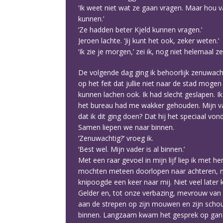
‘Ik weet niet wat ze gaan vragen. Maar hou
kunnen.’
‘Ze hadden beter Kjeld kunnen vragen.’
Jeroen lachte. ‘Jij kunt het ook, zeker weten.’
‘Ik zie je morgen,’ zei ik, nog niet helemaal z
De volgende dag ging ik behoorlijk zenuwacht
op het feit dat jullie niet naar de stad mogen
kunnen lachen ook. Ik had slecht geslapen.
het bureau had me wakker gehouden. Mijn v
dat ik dit ging doen? Dat hij het speciaal vo
Samen liepen we naar binnen.
‘Zenuwachtig?’ vroeg ik.
‘Best wel. Mijn vader is al binnen.’
Met een raar gevoel in mijn lijf liep ik met 
mochten meteen doorlopen naar achteren, naa
knipoogde een keer naar mij. Niet veel lat
Gelder en, tot onze verbazing, mevrouw van
aan de strepen op zijn mouwen en zijn schou
binnen. Langzaam kwam het gesprek op gang,