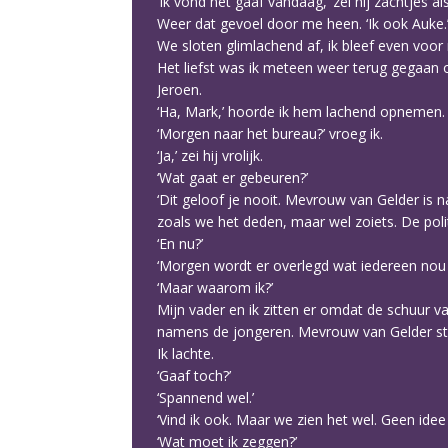
‘Ik vond het gaaf vandaag,’ zei hij zachtjes a
Weer dat gevoel door me heen. ‘Ik ook Auke.
We sloten glimlachend af, ik bleef even voor
Het liefst was ik meteen weer terug gegaan 
Jeroen.
‘Ha, Mark,’ hoorde ik hem lachend opnemen.
‘Morgen naar het bureau?’ vroeg ik.
‘Ja,’ zei hij vrolijk.
‘Wat gaat er gebeuren?’
‘Dit geloof je nooit. Mevrouw van Gelder is n
zoals we het deden, maar wel zoiets. De polit
‘En nu?’
‘Morgen wordt er overlegd wat iedereen nou e
‘Maar waarom ik?’
Mijn vader en ik zitten er omdat de schuur 
namens de jongeren. Mevrouw van Gelder ste
Ik lachte.
‘Gaaf toch?’
‘Spannend wel.’
‘Vind ik ook. Maar we zien het wel. Geen idee 
‘Wat moet ik zeggen?’