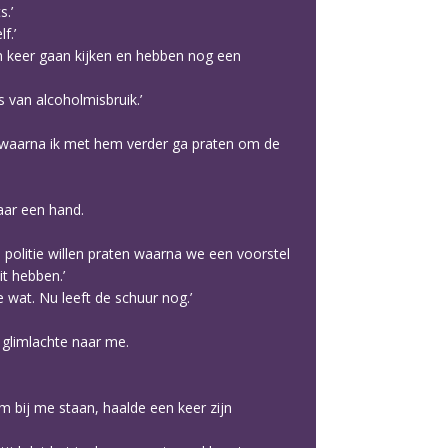
.’
f.’
een keer gaan kijken en hebben nog een
s van alcoholmisbruik.’
 waarna ik met hem verder ga praten om de
aar een hand.
.
politie willen praten waarna we een voorstel
t hebben.’
 wat. Nu leeft de schuur nog.’
 glimlachte naar me.
 bij me staan, haalde een keer zijn