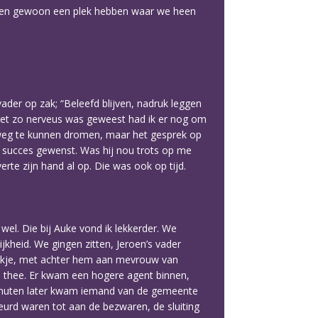
illen gewoon een plek hebben waar we heen
ader op zak; “Beleefd blijven, nadruk leggen
ik niet zo nerveus was geweest had ik er nog om
 weg te kunnen dromen, maar het gesprek op
succes gewenst. Was hij nou trots op me
erte zijn hand al op. Die was ook op tijd.
 wel. Die bij Auke vond ik lekkerder. We
heid. We gingen zitten, Jeroen’s vader
bankje, met achter hem aan mevrouw van
n thee. Er kwam een hogere agent binnen,
 minuten later kwam iemand van de gemeente
rd waren tot aan de bezwaren, de sluiting