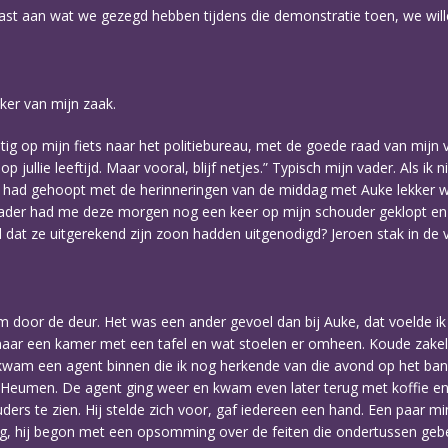
 vast aan wat we gezegd hebben tijdens die demonstratie toen, we w
eker van mijn zaak.
ig op mijn fiets naar het politiebureau, met de goede raad van mijn v
 op jullie leeftijd. Maar vooral, blijf netjes.” Typisch mijn vader. Als 
 Ik had gehoopt met de herinneringen van de middag met Auke lekker
ader had me deze morgen nog een keer op mijn schouder geklopt en 
nd dat ze uitgerekend zijn zoon hadden uitgenodigd? Jeroen stak in de v
hem door de deur. Het was een ander gevoel dan bij Auke, dat voelde ik
r een kamer met een tafel en wat stoelen er omheen. Koude zakelijk
er kwam een agent binnen die ik nog herkende van die avond op het 
 Heumen. De agent ging weer en kwam even later terug met koffie e
ders te zien. Hij stelde zich voor, gaf iedereen een hand. Een paar
 hij begon met een opsomming over de feiten die ondertussen gebeu