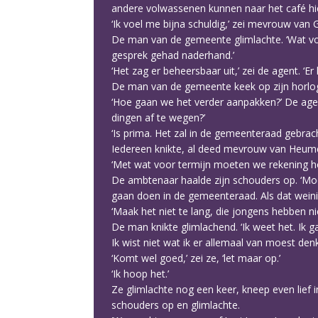
andere volwassenen kunnen naar het café hie
‘Ik voel me bijna schuldig,’ zei mevrouw van Ge
De man van de gemeente glimlachte. ‘Wat voor 
gesprek gehad naderhand.’
‘Het zag er beheersbaar uit,’ zei de agent. ‘E
De man van de gemeente keek op zijn horlog
‘Hoe gaan we het verder aanpakken?’ De age
dingen af te wegen?’
‘Is prima. Het zal in de gemeenteraad gebra
Iedereen knikte, al deed mevrouw van Heumen
‘Met wat voor termijn moeten we rekening ho
De ambtenaar haalde zijn schouders op. ‘Moei
gaan doen in de gemeenteraad. Als dat weinig
‘Maak het niet te lang, die jongens hebben ni
De man knikte glimlachend. ‘Ik weet het. Ik g
Ik wist niet wat ik er allemaal van moest de
‘Komt wel goed,’ zei ze, ‘let maar op.’
‘Ik hoop het.’
Ze glimlachte nog een keer, kneep even lief
schouders op en glimlachte.