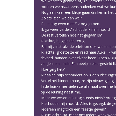
‘We wachten gewoon af,’ zei Jeroen’s vader t
moeten we maar eens nadenken wat we kun
‘Nog een keer een blikje gaan drinken in het d
‘Zoiets, zien we dan wel.’
‘Rij je nog even mee?’ vroeg Jeroen.
‘Ik ga weer verder,’ schudde ik mijn hoofd.
‘De rest vertellen hoe het gegaan is?’
Ik knikte, hij grijnsde terug.
‘Bij mij zal straks de telefoon ook wel een pa
Ik lachte, groette ze en reed naar Auke. Ik
dekbed, handen over elkaar heen. Toen ik zij
van Jelle en Linda. Een beetje teleurgesteld 
‘Hoe ging het?’
Ik haalde mijn schouders op. ‘Geen idee eigenl
‘Vertel het binnen maar, ze zijn nieuwsgierig.’
In de huiskamer vielen ze allemaal over me 
op de leuning naast me.
‘Maar we weten dus nog steeds niets?’ vroeg J
Ik schudde mijn hoofd. ‘Alles is gezegd, de g
‘Iedereen mag toch een feestje geven?’
Ik glimlachte. ‘Ja, maar niet iedere week waa