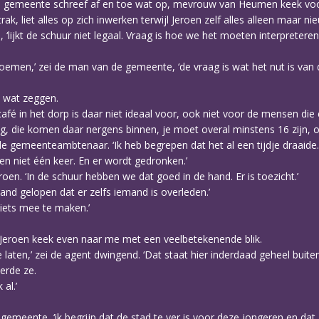
de gemeente schreef af en toe wat op, mevrouw van Heumen keek voo
k, liet alles op zich inwerken terwijl Jeroen zelf alles alleen maar ni
ijkt de schuur niet legaal. Vraag is hoe we het moeten interpreteren. I
oemen,’ zei de man van de gemeente, ‘de vraag is wat het nut is van 
k wat zeggen.
et café in het dorp is daar niet ideaal voor, ook niet voor de mensen di
ong, die komen daar nergens binnen, je moet overal minstens 16 zijn, of
 gemeenteambtenaar. ‘Ik heb begrepen dat het al een tijdje draaide.
en niet één keer. En er wordt gedronken.’
roen. ‘In de schuur hebben we dat goed in de hand. Er is toezicht.’
hand gelopen dat er zelfs iemand is overleden.’
niets mee te maken.’
eld. Jeroen keek even naar me met een veelbetekenende blik.
 laten,’ zei de agent dwingend. ‘Dat staat hier inderdaad geheel buiten
erde ze.
al.’
gemeente, ‘ik begrijp dat de stad te ver is voor deze jongeren en dat z