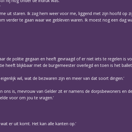
lsof hij nog onder de indruk was.
’
 me uit staren. Ik zag hem weer voor me, liggend met zijn hoofd op zi
om verder te gaan waar we gebleven waren. Ik moest nog een dag wac
aar de politie gegaan en heeft gevraagd of er niet iets te regelen is 
ie heeft blijkbaar met de burgemeester overlegd en toen is het balletj
igenlijk wil, wat de bezwaren zijn en meer van dat soort dingen.’
van ons is, mevrouw van Gelder zit er namens de dorpsbewoners en de 
lde voor om jou te vragen.’
wat er uit komt. Het kan alle kanten op.’