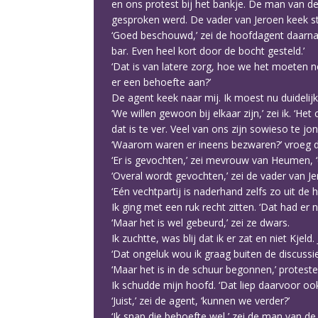
en ons protest bij het bankje. De man van 
gesproken werd. De vader van Jeroen keek stra
‘Goed beschouwd,’ zei de hoofdagent daarna, ‘l
bar. Even heel kort door de bocht gesteld.’
‘Dat is van latere zorg, hoe we het moeten n
er een behoefte aan?’
De agent keek naar mij. Ik moest nu duidelij
‘We willen gewoon bij elkaar zijn,’ zei ik. ‘H
dat is te ver. Veel van ons zijn sowieso te j
‘Waarom waren er ineens bezwaren?’ vroeg de
‘Er is gevochten,’ zei mevrouw van Heumen, ‘
‘Overal wordt gevochten,’ zei de vader van Je
‘Eén vechtpartij is naderhand zelfs zo uit de 
Ik ging met een ruk recht zitten. ‘Dat had er 
‘Maar het is wel gebeurd,’ zei ze dwars.
Ik zuchtte, was blij dat ik er zat en niet Kj
‘Dat ongeluk wou ik graag buiten de discussie
‘Maar het is in de schuur begonnen,’ proteste
Ik schudde mijn hoofd. ‘Dat liep daarvoor ook 
‘Juist,’ zei de agent, ‘kunnen we verder?’
‘Ik snap die behoefte wel,’ zei de man van de 