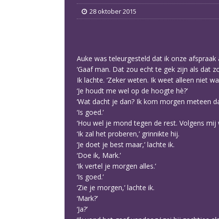
28 oktober 2015
Auke was teleurgesteld dat ik onze afspraa
‘Gaaf man. Dat zou echt te gek zijn als dat zo
Ik lachte. ‘Zeker weten. Ik weet alleen niet 
‘Je houdt me wel op de hoogte hè?’
‘Wat dacht je dan? Ik kom morgen meteen daa
‘Is goed.’
‘Hou wel je mond tegen de rest. Volgens mij
‘Ik zal het proberen,’ grinnikte hij.
‘Je doet je best maar,’ lachte ik.
‘Doe ik, Mark.’
‘Ik vertel je morgen alles.’
‘Is goed.’
‘Zie je morgen,’ lachte ik.
‘Mark?’
‘Ja?’