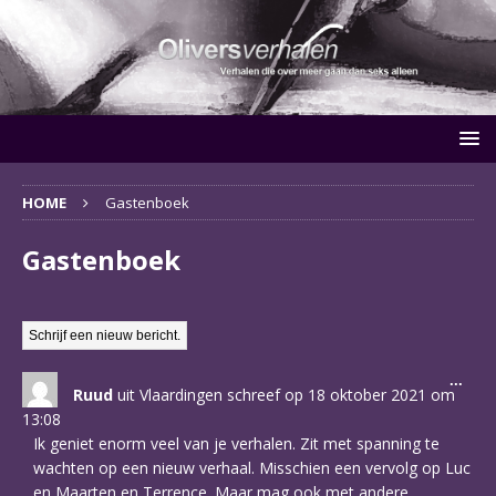
HOME
Gastenboek
Gastenboek
Wiss
...
Ruud
uit
Vlaardingen
schreef op
18 oktober 2021
om
deze
meta
13:08
Ik geniet enorm veel van je verhalen. Zit met spanning te
wachten op een nieuw verhaal. Misschien een vervolg op Luc
en Maarten en Terrence. Maar mag ook met andere