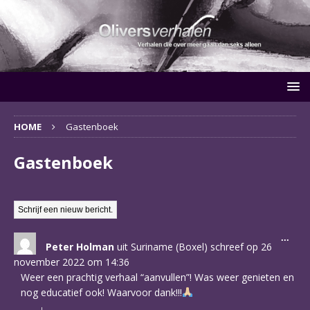
HOME
Gastenboek
Gastenboek
Wiss
...
Peter Holman
uit
Suriname (Boxel)
schreef op
26
deze
meta
november 2022
om
14:36
Weer een prachtig verhaal “aanvullen”! Was weer genieten en
nog educatief ook! Waarvoor dank!!!