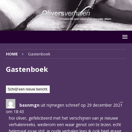
HOME
Gastenboek
Gastenboek
Wiss
...
basnmgn
uit
nijmegen
schreef op
29 december 2021
deze
meta
om
18:43
hoi oliver, gefeliciteerd met het verschijnen van je nieuwe
verhalenreeks. wederom een waar genot om te lezen. echt
helemaal jouw stijl. je oude verhalen lees ik ook heel graag