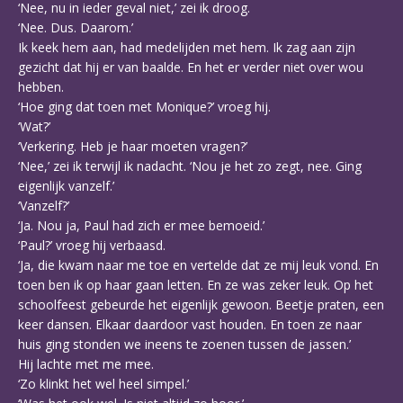
‘Nee, nu in ieder geval niet,’ zei ik droog.
‘Nee. Dus. Daarom.’
Ik keek hem aan, had medelijden met hem. Ik zag aan zijn
gezicht dat hij er van baalde. En het er verder niet over wou
hebben.
‘Hoe ging dat toen met Monique?’ vroeg hij.
‘Wat?’
‘Verkering. Heb je haar moeten vragen?’
‘Nee,’ zei ik terwijl ik nadacht. ‘Nou je het zo zegt, nee. Ging
eigenlijk vanzelf.’
‘Vanzelf?’
‘Ja. Nou ja, Paul had zich er mee bemoeid.’
‘Paul?’ vroeg hij verbaasd.
‘Ja, die kwam naar me toe en vertelde dat ze mij leuk vond. En
toen ben ik op haar gaan letten. En ze was zeker leuk. Op het
schoolfeest gebeurde het eigenlijk gewoon. Beetje praten, een
keer dansen. Elkaar daardoor vast houden. En toen ze naar
huis ging stonden we ineens te zoenen tussen de jassen.’
Hij lachte met me mee.
‘Zo klinkt het wel heel simpel.’