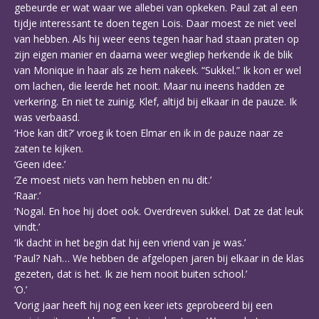
gebeurde er wat waar we allebei van opkeken. Paul zat al een
tijdje interessant te doen tegen Lois. Daar moest ze niet veel
van hebben. Als hij weer eens tegen haar had staan praten op
zijn eigen manier en daarna weer wegliep herkende ik de blik
van Monique in haar als ze hem nakeek. “Sukkel.” Ik kon er wel
om lachen, die leerde het nooit. Maar nu ineens hadden ze
verkering. En niet te zuinig. Klef, altijd bij elkaar in de pauze. Ik
was verbaasd.
‘Hoe kan dit?’ vroeg ik toen Elmar en ik in de pauze naar ze
zaten te kijken.
‘Geen idee.’
‘Ze moest niets van hem hebben en nu dit.’
‘Raar.’
‘Nogal. En hoe hij doet ook. Overdreven sukkel. Dat ze dat leuk
vindt.’
‘Ik dacht in het begin dat hij een vriend van je was.’
‘Paul? Nah… We hebben de afgelopen jaren bij elkaar in de klas
gezeten, dat is het. Ik zie hem nooit buiten school.’
‘O.’
‘Vorig jaar heeft hij nog een keer iets geprobeerd bij een