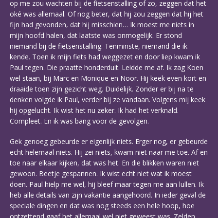
op me zou wachten bij de fietsenstalling of zo, zeggen dat het
oké was allemaal. Of nog beter, dat hij zou zeggen dat hij het
fijn had gevonden, dat hij misschien… Ik moest me niets in
mijn hoofd halen, dat laatste was onmogelijk. Er stond
niemand bij de fietsenstalling. Tenminste, niemand die ik
kende. Toen ik mijn fiets had weggezet en door liep kwam ik
Paul tegen. Die praatte honderduit. Leidde me af. Ik zag Koen
wel staan, bij Marc en Monique en Noor. Hij keek even kort en
draaide toen zijn gezicht weg. Duidelijk. Zonder er bij na te
denken volgde ik Paul, verder bij ze vandaan. Volgens mij keek
hij opgelucht. Ik wist het nu zeker. Ik had het verknald.
Compleet. En ik was bang voor de gevolgen.
Gek genoeg gebeurde er eigenlijk niets. Erger nog, er gebeurde
echt helemaal niets. Hij zei niets, kwam niet naar me toe. Af en
toe naar elkaar kijken, dat was het. En die blikken waren niet
gewoon. Beetje gespannen. Ik wist echt niet wat ik moest
doen. Paul hielp me wel, hij bleef maar tegen me aan lullen. Ik
heb alle details van zijn vakantie aangehoord. In ieder geval de
speciale dingen en dat was nog steeds een hele hoop, hoe
ontzettend gaaf het allemaal wel niet geweest was. Zelden