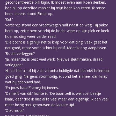
geconcentreerde blik bijna. Ik moest even aan Koen denken,
hoe hij op dezelfde manier bij mijn baan kon zitten. Ik miste
hem. Ineens stond Elmar op.
‘Kut.’
Verderop stond een vrachtwagen half naast de weg. Hij pakte
hem op, zette hem voorbij de bocht weer op zijn plek en keek
hoe het ding weer verder reed.
‘Die bocht is eigenlijk net te krap voor dat ding. Vaak gaat het
net goed, maar soms schiet hij eraf. Moet ik nog aanpassen.’
‘Bocht verleggen?’
‘Ja, maar dat is best veel werk. Nieuwe sleuf maken, draad
verleggen.’
Hij zei het alsof hij zich verontschuldigde dat het niet helemaal
goed ging. Nergens voor nodig, ik vond het al meer dan knap
wat hij gebouwd had.
‘En jouw baan?’ vroeg hij ineens.
‘De helft van dit,’ lachte ik. ‘De baan zelf is wel zo’n beetje
klaar, daar doe ik niet al te veel meer aan eigenlijk. Ik ben veel
meer bezig met gebouwen de laatste tijd.’
‘Ook mooi.’