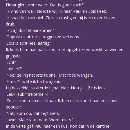
Elmar glimlachte weer. ‘Dat is goed toch?’
‘Ik vind van wel,’ zei ik terwijl ik naar Paul en Lois keek.
‘Ik snap het ook niet. Zij is zo rustig en hij is zo overdreven
druk.’
‘Ik zag dit niet aankomen.’
‘Opposites attrack, zeggen ze wel eens.’
‘Lois is echt heel aardig.’
Ik keek hem aan naast me, met opgetrokken wenkbrauwen en
grijnsde.
‘Echt!’
‘Jaloers?’
‘Nee,’ zei hij net iets te snel. Met rode wangen.
‘Elmar?’ lachte ik half vragend.
Hij hakkelde, stotterde bijna. ‘Nee. Nou ja… Ze is leuk.’
‘Leuk leuk?’ treiterde ik.
‘Ze ziet me toch niet staan. Ik ben niets voor haar, ze is heel
populair.’
‘Nah, kom op, dat zegt niets.’
‘Jawel. Maar laat maar. Wordt niets.’
In de verte gaf Paul haar een kus. Kon dat in de kantine?