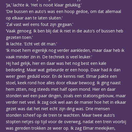
‘Ja,’ lachte ik. ‘Het is nooit klaar gelukkig.’
‘Die bussen en auto’s was een hoop gedoe, om dat allemaal
op elkaar aan te laten sluiten.’
‘Zal vast wel eens fout zijn gegaan.’
‘Vaak genoeg. Ik ben blij dat ik niet in die auto’s of bussen heb
gezeten toen.’
Ik lachte. ‘Echt vet dit man.’
‘Ik moet hem eigenlijk nog verder aankleden, maar daar heb ik
vaak minder zin in. De techniek is veel leuker.’
Hij had gelijk, hier en daar was het nog best een kale
bedoeling. Maar wat gebeurde er een hoop. Daar had ik dan
weer geen geduld voor. En de kennis niet. Elmar pakte een
stoel, keek rond hoe alles door elkaar bewoog. Ik ging naast
hem zitten, nog steeds met half open mond. Hier en daar
stonden wel een paar dingen, zoals een stationsgebouw, maar
verder niet veel. Ik zag ook wel aan de manier hoe het in elkaar
gezet was dat het niet echt zijn ding was. Drie mensen
stonden scheef op de trein te wachten. Maar twee auto’s
stopten netjes op tijd voor de overweg, nadat een trein voorbij
was gereden trokken ze weer op. Ik zag Elmar meekijken,