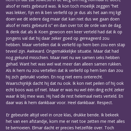
alsof er niets gebeurd was. Ik kon toch moeilijk zeggen “het
was lekker, fijn en ik ben verliefd op je dus als het aan mij ligt
doen we dit iedere dag maar dat kan niet dus we gaan doen
alsof er niets gebeurd is” en dan over tot de orde van de dag.
Ik denk dat als ik Koen gewoon een keer verteld had dat ik op
jongens val dat hij daar zeker goed op gereageerd zou
hebben. Maar vertellen dat ik verliefd op hem ben zou een stap
teveel zijn. Awkward. Ongemakkelijke situatie. Maar dat had
nog gekund misschien. Maar niet nu we samen seks hebben
gehad. Want het was wel wat meer dan alleen samen rukken.
Als ik hem nu zou vertellen dat ik verliefd op hem ben dan zou
hij zich gebruikt voelen. En nog niet eens onterecht.
Waarschijnlijk dacht hij dat nu ook. Ik kon niet peilen of hij ook
echt boos was of niet. Maar er was nu wel één ding echt zeker
waar ik blij mee was. Hij had de rest helemaal niets verteld. En
daar was ik hem dankbaar voor. Heel dankbaar. Respect.
Er gebeurde altijd veel in onze klas, drukke bende. Ik bekeek
het van een afstandje, kom me er niet toe zetten me met alles
te bemoeien. Elmar dacht er precies hetzelfde over. Toch