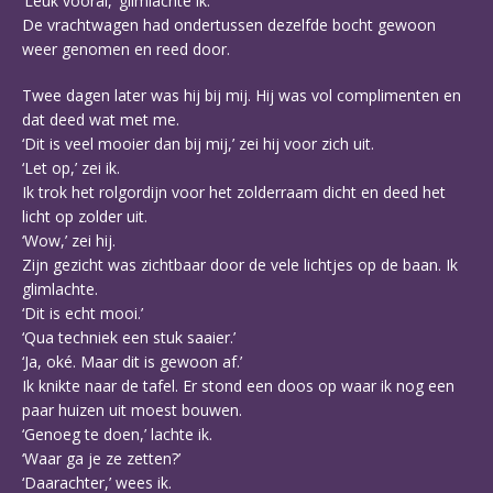
‘Leuk vooral,’ glimlachte ik.
De vrachtwagen had ondertussen dezelfde bocht gewoon
weer genomen en reed door.
Twee dagen later was hij bij mij. Hij was vol complimenten en
dat deed wat met me.
‘Dit is veel mooier dan bij mij,’ zei hij voor zich uit.
‘Let op,’ zei ik.
Ik trok het rolgordijn voor het zolderraam dicht en deed het
licht op zolder uit.
‘Wow,’ zei hij.
Zijn gezicht was zichtbaar door de vele lichtjes op de baan. Ik
glimlachte.
‘Dit is echt mooi.’
‘Qua techniek een stuk saaier.’
‘Ja, oké. Maar dit is gewoon af.’
Ik knikte naar de tafel. Er stond een doos op waar ik nog een
paar huizen uit moest bouwen.
‘Genoeg te doen,’ lachte ik.
‘Waar ga je ze zetten?’
‘Daarachter,’ wees ik.