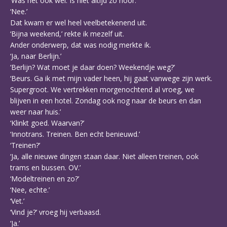
‘Was het ook wel. Is niet altijd zo hoor.’
‘Nee.’
Dat kwam er wel heel veelbetekenend uit.
‘Bijna weekend,’ rekte ik mezelf uit.
Ander onderwerp, dat was nodig merkte ik.
‘Ja, naar Berlijn.’
‘Berlijn? Wat moet je daar doen? Weekendje weg?’
‘Beurs. Ga ik met mijn vader heen, hij gaat vanwege zijn werk.
Supergroot. We vertrekken morgenochtend al vroeg, we
blijven in een hotel. Zondag ook nog naar de beurs en dan
weer naar huis.’
‘Klinkt goed. Waarvan?’
‘Innotrans. Treinen. Ben echt benieuwd.’
‘Treinen?’
‘Ja, alle nieuwe dingen staan daar. Niet alleen treinen, ook
trams en bussen. OV.’
‘Modeltreinen en zo?’
‘Nee, echte.’
‘Vet.’
‘Vind je?’ vroeg hij verbaasd.
‘Ja.’