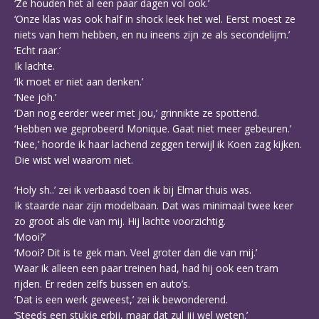
‘Ze houden het al een paar dagen vol ook.’
‘Onze klas was ook half in shock leek het wel. Eerst moest ze
niets van hem hebben, en nu ineens zijn ze als secondelijm.’
‘Echt raar.’
Ik lachte.
‘Ik moet er niet aan denken.’
‘Nee joh.’
‘Dan nog eerder weer met jou,’ grinnikte ze spottend.
‘Hebben we geprobeerd Monique. Gaat niet meer gebeuren.’
‘Nee,’ hoorde ik haar lachend zeggen terwijl ik Koen zag kijken.
Die wist wel waarom niet.
‘Holy sh..’ zei ik verbaasd toen ik bij Elmar thuis was.
Ik staarde naar zijn modelbaan. Dat was minimaal twee keer
zo groot als die van mij. Hij lachte voorzichtig.
‘Mooi?’
‘Mooi? Dit is te gek man. Veel groter dan die van mij.’
Waar ik alleen een paar treinen had, had hij ook een tram
rijden. Er reden zelfs bussen en auto’s.
‘Dat is een werk geweest,’ zei ik bewonderend.
‘Steeds een stukje erbij, maar dat zul jij wel weten.’