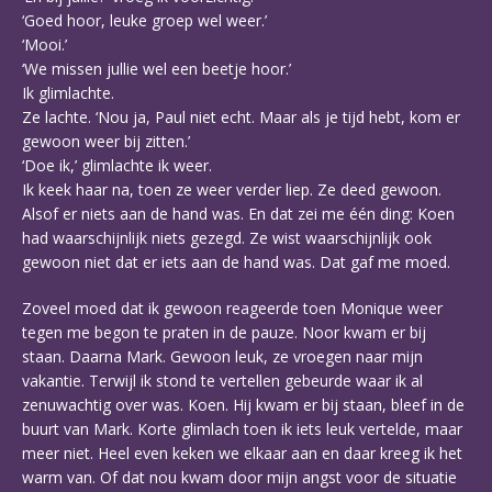
‘Goed hoor, leuke groep wel weer.’
‘Mooi.’
‘We missen jullie wel een beetje hoor.’
Ik glimlachte.
Ze lachte. ‘Nou ja, Paul niet echt. Maar als je tijd hebt, kom er
gewoon weer bij zitten.’
‘Doe ik,’ glimlachte ik weer.
Ik keek haar na, toen ze weer verder liep. Ze deed gewoon.
Alsof er niets aan de hand was. En dat zei me één ding: Koen
had waarschijnlijk niets gezegd. Ze wist waarschijnlijk ook
gewoon niet dat er iets aan de hand was. Dat gaf me moed.
Zoveel moed dat ik gewoon reageerde toen Monique weer
tegen me begon te praten in de pauze. Noor kwam er bij
staan. Daarna Mark. Gewoon leuk, ze vroegen naar mijn
vakantie. Terwijl ik stond te vertellen gebeurde waar ik al
zenuwachtig over was. Koen. Hij kwam er bij staan, bleef in de
buurt van Mark. Korte glimlach toen ik iets leuk vertelde, maar
meer niet. Heel even keken we elkaar aan en daar kreeg ik het
warm van. Of dat nou kwam door mijn angst voor de situatie