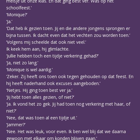
meisje uit onze klas. En dat ging best ver. Was op het
schoolfeest.’
‘Monique?’
‘Ja.’
‘Dat heb ik gezien toen. Jij en die andere jongens sprongen er
bijna tussen. Ik dacht even dat het vechten zou worden toen.’
‘Volgens mij scheelde dat ook niet veel.’
Ik keek hem aan, hij glimlachte.
‘Jullie hebben toch een tijdje verkering gehad?’
‘Ja, niet zo lang.’
‘Monique is wel aardig.’
‘Zeker. Zij heeft ons toen ook tegen gehouden op dat feest. En
hij heeft naderhand ook excuses aangeboden.’
‘Netjes. Hij ging toen best ver ja.’
‘Jij hebt toen alles gezien, of niet?’
‘Ja. Ik vond het zo gek. Jij had toen nog verkering met haar, of
niet?’
‘Nee, dat was toen al een tijdje uit.’
‘Jammer?’
‘Nee. Het was leuk, voor even. Ik ben wel blij dat we daarna
gewoon met elkaar om konden blijven gaan.’