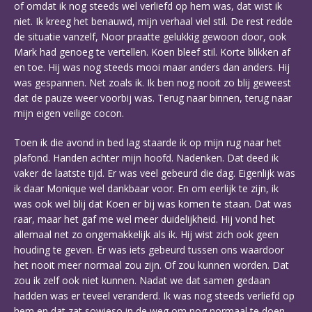
of omdat ik nog steeds wel verliefd op hem was, dat wist ik
niet. Ik kreeg het benauwd, mijn verhaal viel stil. De rest redde
de situatie vanzelf, Noor praatte gelukkig gewoon door, ook
Mark had genoeg te vertellen. Koen bleef stil. Korte blikken af
en toe. Hij was nog steeds mooi maar anders dan anders. Hij
was gespannen. Net zoals ik. Ik ben nog nooit zo blij geweest
dat de pauze weer voorbij was. Terug naar binnen, terug naar
mijn eigen veilige cocon.
Toen ik die avond in bed lag staarde ik op mijn rug naar het
plafond. Handen achter mijn hoofd. Nadenken. Dat deed ik
vaker de laatste tijd. Er was veel gebeurd die dag. Eigenlijk was
ik daar Monique wel dankbaar voor. En om eerlijk te zijn, ik
was ook wel blij dat Koen er bij was komen te staan. Dat was
raar, maar het gaf me wel meer duidelijkheid. Hij vond het
allemaal net zo ongemakkelijk als ik. Hij wist zich ook geen
houding te geven. Er was iets gebeurd tussen ons waardoor
het nooit meer normaal zou zijn. Of zou kunnen worden. Dat
zou ik zelf ook niet kunnen. Nadat we dat samen gedaan
hadden was er teveel veranderd. Ik was nog steeds verliefd op
hem en dat zat sowieso in de weg om nog normaal te doen,