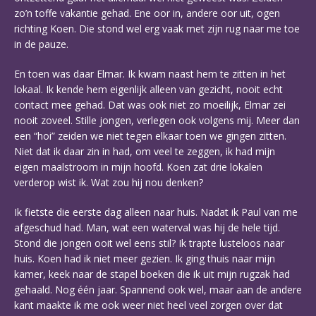
zo’n toffe vakantie gehad. Ene oor in, andere oor uit, ogen
richting Koen. Die stond wel erg vaak met zijn rug naar me toe
in de pauze.
En toen was daar Elmar. Ik kwam naast hem te zitten in het
lokaal. Ik kende hem eigenlijk alleen van gezicht, nooit echt
contact mee gehad. Dat was ook niet zo moeilijk, Elmar zei
nooit zoveel. Stille jongen, verlegen ook volgens mij. Meer dan
een “hoi” zeiden we niet tegen elkaar toen we gingen zitten.
Niet dat ik daar zin in had, om veel te zeggen, ik had mijn
eigen maalstroom in mijn hoofd. Koen zat drie lokalen
verderop wist ik. Wat zou hij nou denken?
Ik fietste die eerste dag alleen naar huis. Nadat ik Paul van me
afgeschud had. Man, wat een waterval was hij de hele tijd.
Stond die jongen ooit wel eens stil? Ik trapte lusteloos naar
huis. Koen had ik niet meer gezien. Ik ging thuis naar mijn
kamer, keek naar de stapel boeken die ik uit mijn rugzak had
gehaald. Nog één jaar. Spannend ook wel, maar aan de andere
kant maakte ik me ook weer niet heel veel zorgen over dat