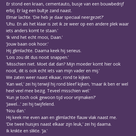
Er stond een kraan, cementauto, busje van een bouwbedrijf
erbij. Er lag een bultje zand naast.
Elmar lachte. ‘Die heb je daar speciaal neergezet?’
‘Uhu. En als het klaar is zet ik ze weer op een andere plek waar
iets anders komt te staan.’
‘Ik vind het echt mooi, Daan.’
‘Jouw baan ook hoor.’
Hij glimlachte. Daarna keek hij serieus.
‘Lois zou dit dus nooit snappen.’
‘Misschien niet. Moet dat dan? Mijn moeder komt hier ook
nooit, dit is ook echt iets van mijn vader en mij.’
We zaten weer naast elkaar, rond te kijken.
‘Kan wel,’ zei hij terwijl hij rond bleef kijken, ‘maar ik ben er wel
heel veel mee bezig. Teveel misschien wel.’
‘Kun je toch ook gewoon tijd voor vrijmaken?’
‘Jawel…’ zei hij twijfelend.
‘Nou dan.’
Hij keek me even aan en glimlachte flauw vlak naast me.
‘Die twee huisjes naast elkaar zijn leuk,’ zei hij daarna.
Ik knikte en slikte. ‘Ja.’