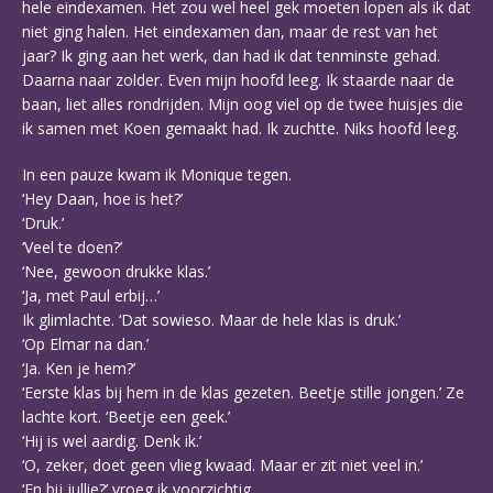
hele eindexamen. Het zou wel heel gek moeten lopen als ik dat
niet ging halen. Het eindexamen dan, maar de rest van het
jaar? Ik ging aan het werk, dan had ik dat tenminste gehad.
Daarna naar zolder. Even mijn hoofd leeg. Ik staarde naar de
baan, liet alles rondrijden. Mijn oog viel op de twee huisjes die
ik samen met Koen gemaakt had. Ik zuchtte. Niks hoofd leeg.
In een pauze kwam ik Monique tegen.
‘Hey Daan, hoe is het?’
‘Druk.’
‘Veel te doen?’
‘Nee, gewoon drukke klas.’
‘Ja, met Paul erbij…’
Ik glimlachte. ‘Dat sowieso. Maar de hele klas is druk.’
‘Op Elmar na dan.’
‘Ja. Ken je hem?’
‘Eerste klas bij hem in de klas gezeten. Beetje stille jongen.’ Ze
lachte kort. ‘Beetje een geek.’
‘Hij is wel aardig. Denk ik.’
‘O, zeker, doet geen vlieg kwaad. Maar er zit niet veel in.’
‘En bij jullie?’ vroeg ik voorzichtig.