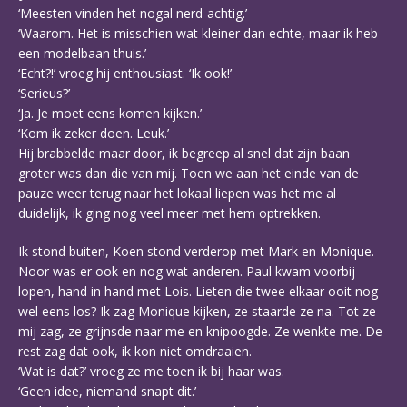
‘Meesten vinden het nogal nerd-achtig.’
‘Waarom. Het is misschien wat kleiner dan echte, maar ik heb
een modelbaan thuis.’
‘Echt?!’ vroeg hij enthousiast. ‘Ik ook!’
‘Serieus?’
‘Ja. Je moet eens komen kijken.’
‘Kom ik zeker doen. Leuk.’
Hij brabbelde maar door, ik begreep al snel dat zijn baan
groter was dan die van mij. Toen we aan het einde van de
pauze weer terug naar het lokaal liepen was het me al
duidelijk, ik ging nog veel meer met hem optrekken.
Ik stond buiten, Koen stond verderop met Mark en Monique.
Noor was er ook en nog wat anderen. Paul kwam voorbij
lopen, hand in hand met Lois. Lieten die twee elkaar ooit nog
wel eens los? Ik zag Monique kijken, ze staarde ze na. Tot ze
mij zag, ze grijnsde naar me en knipoogde. Ze wenkte me. De
rest zag dat ook, ik kon niet omdraaien.
‘Wat is dat?’ vroeg ze me toen ik bij haar was.
‘Geen idee, niemand snapt dit.’