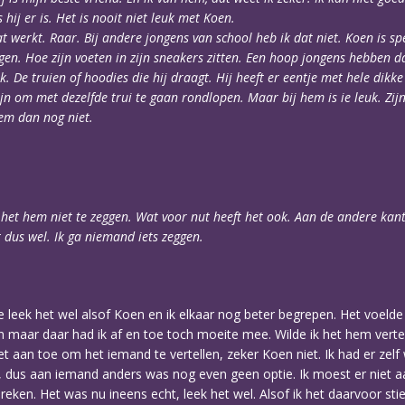
 hij er is. Het is nooit niet leuk met Koen.
at werkt. Raar. Bij andere jongens van school heb ik dat niet. Koen is sp
ogen. Hoe zijn voeten in zijn sneakers zitten. Een hoop jongens hebben d
. De truien of hoodies die hij draagt. Hij heeft er eentje met hele dikke 
ijn om met dezelfde trui te gaan rondlopen. Maar bij hem is ie leuk. Zijn
hem dan nog niet.
f het hem niet te zeggen. Wat voor nut heeft het ook. Aan de andere kan
et dus wel. Ik ga niemand iets zeggen.
leek het wel alsof Koen en ik elkaar nog beter begrepen. Het voelde
n maar daar had ik af en toe toch moeite mee. Wilde ik het hem verte
iet aan toe om het iemand te vertellen, zeker Koen niet. Ik had er zel
, dus aan iemand anders was nog even geen optie. Ik moest er niet aa
eken. Het was nu ineens echt, leek het wel. Alsof ik het daarvoor sti