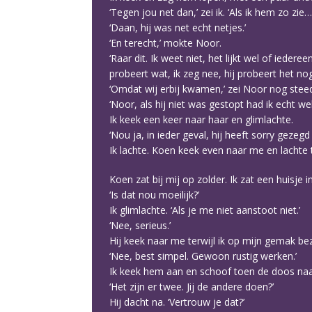
‘Tegen jou net dan,’ zei ik. ‘Als ik hem zo zie…
‘Daan, hij was net echt netjes.’
‘En terecht,’ mokte Noor.
‘Raar dit. Ik weet niet, het lijkt wel of ieder
probeert wat, ik zeg nee, hij probeert het no
‘Omdat wij erbij kwamen,’ zei Noor nog steed
‘Noor, als hij niet was gestopt had ik echt we
Ik keek een keer naar haar en glimlachte.
‘Nou ja, in ieder geval, hij heeft sorry gezeg
Ik lachte. Koen keek even naar me en lachte t
Koen zat bij mij op zolder. Ik zat een huisje i
‘Is dat nou moeilijk?’
Ik glimlachte. ‘Als je me niet aanstoot niet.’
‘Nee, serieus.’
Hij keek naar me terwijl ik op mijn gemak bez
‘Nee, best simpel. Gewoon rustig werken.’
Ik keek hem aan en schoof toen de doos na
‘Het zijn er twee. Jij de andere doen?’
Hij dacht na. ‘Vertrouw je dat?’