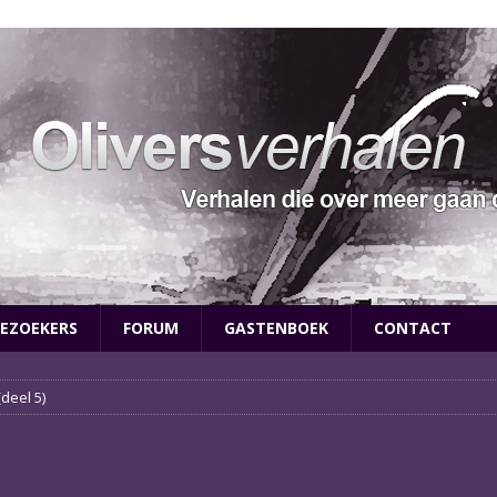
EZOEKERS
FORUM
GASTENBOEK
CONTACT
deel 5)