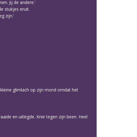
en. Jij de andere.’
e stukjes eruit.
g zijn.’
, kleine glimlach op zijn mond omdat het
ide en uitlegde. Knie tegen zijn been. Heel