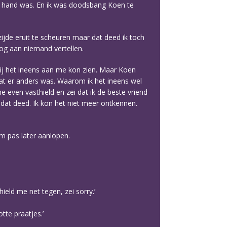
 de hand was. En ik was doodsbang Koen te
ijde eruit te scheuren maar dat deed ik toch
nog aan niemand vertellen.
hij het ineens aan me kon zien. Maar Koen
wat er anders was. Waarom ik het ineens wel
even vasthield en zei dat ik de beste vriend
 dat deed. Ik kon het niet meer ontkennen.
m pas later aanlopen.
ield me net tegen, zei sorry.’
tte praatjes.’