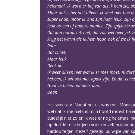
helemaal. Ik word er blij van als ik hem zie, als
Maar dat is het niet alleen. Ik weet niet hoe d
super knap, maar ik vind zijn haar leuk. Zijn 
leuk op een of andere manier. Zijn spijkerbroek
Dat kan natuurlijk niet, dat zou wel heel gek z
krijg het warm als ik hem hoor, ook al zie ik 
Raar.
Dat is het.
Maar leuk.
Denk ik.
Ik weet alleen niet wat ik er mee moet. Ik dur
hebben, ik wil ook niet apart zijn. En dat is h
Gaat ze helemaal niets aan.
Daan
Het was raar. Nadat het uit was met Monique 
wel dat ik me niets in mijn hoofd moest hale
duidelijk niet zo en ik was er nog helemaal n
op durfde te schrijven voor mezelf notabene
hardop tegen mezelf gezegd, bij wijze van spr