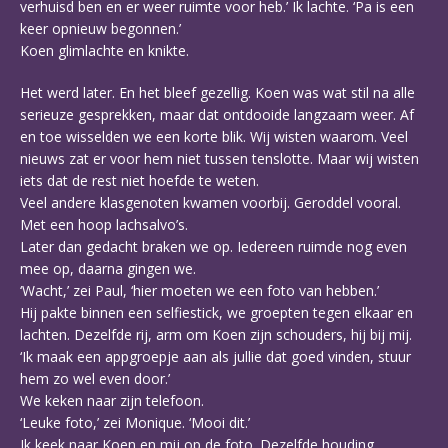
verhuisd ben en er weer ruimte voor heb.’ Ik lachte. ‘Pa is een
keer opnieuw begonnen.’
Koen glimlachte en knikte.
Het werd later. En het bleef gezellig. Koen was wat stil na alle
serieuze gesprekken, maar dat ontdooide langzaam weer. Af
en toe wisselden we een korte blik. Wij wisten waarom. Veel
nieuws zat er voor hem niet tussen tenslotte. Maar wij wisten
iets dat de rest niet hoefde te weten.
Veel andere klasgenoten kwamen voorbij. Geroddel vooral.
Met een hoop lachsalvo’s.
Later dan gedacht braken we op. Iedereen ruimde nog even
mee op, daarna gingen we.
‘Wacht,’ zei Paul, ‘hier moeten we een foto van hebben.’
Hij pakte binnen een selfiestick, we groepten tegen elkaar en
lachten. Dezelfde rij, arm om Koen zijn schouders, hij bij mij.
‘Ik maak een appgroepje aan als jullie dat goed vinden, stuur
hem zo wel even door.’
We keken naar zijn telefoon.
‘Leuke foto,’ zei Monique. ‘Mooi dit.’
Ik keek naar Koen en mij op de foto. Dezelfde houding,