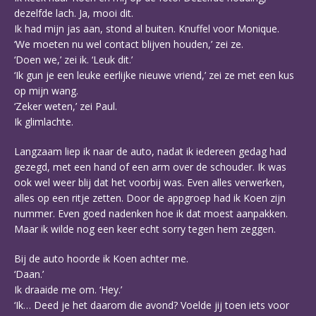
dezelfde lach. Ja, mooi dit.
Ik had mijn jas aan, stond al buiten. Knuffel voor Monique.
‘We moeten nu wel contact blijven houden,’ zei ze.
‘Doen we,’ zei ik. ‘Leuk dit.’
‘Ik gun je een leuke eerlijke nieuwe vriend,’ zei ze met een kus
op mijn wang.
‘Zeker weten,’ zei Paul.
Ik glimlachte.
Langzaam liep ik naar de auto, nadat ik iedereen gedag had
gezegd, met een hand of een arm over de schouder. Ik was
ook wel weer blij dat het voorbij was. Even alles verwerken,
alles op een ritje zetten. Door de appgroep had ik Koen zijn
nummer. Even goed nadenken hoe ik dat moest aanpakken.
Maar ik wilde nog een keer echt sorry tegen hem zeggen.
Bij de auto hoorde ik Koen achter me.
‘Daan.’
Ik draaide me om. ‘Hey.’
‘Ik… Deed je het daarom die avond? Voelde jij toen iets voor