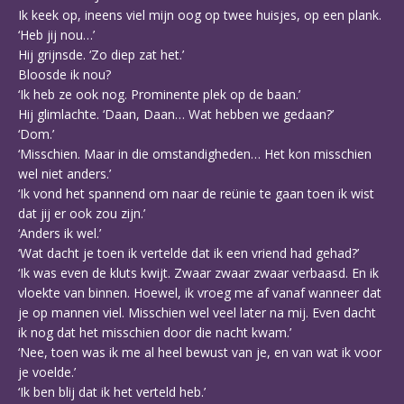
Ik keek op, ineens viel mijn oog op twee huisjes, op een plank.
‘Heb jij nou…’
Hij grijnsde. ‘Zo diep zat het.’
Bloosde ik nou?
‘Ik heb ze ook nog. Prominente plek op de baan.’
Hij glimlachte. ‘Daan, Daan… Wat hebben we gedaan?’
‘Dom.’
‘Misschien. Maar in die omstandigheden… Het kon misschien
wel niet anders.’
‘Ik vond het spannend om naar de reünie te gaan toen ik wist
dat jij er ook zou zijn.’
‘Anders ik wel.’
‘Wat dacht je toen ik vertelde dat ik een vriend had gehad?’
‘Ik was even de kluts kwijt. Zwaar zwaar zwaar verbaasd. En ik
vloekte van binnen. Hoewel, ik vroeg me af vanaf wanneer dat
je op mannen viel. Misschien wel veel later na mij. Even dacht
ik nog dat het misschien door die nacht kwam.’
‘Nee, toen was ik me al heel bewust van je, en van wat ik voor
je voelde.’
‘Ik ben blij dat ik het verteld heb.’