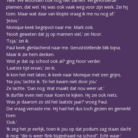
‘Nee. We woonden ook nog niet samen. Vergevorderde
plannen, dat wel. Hij was ook vaak weg voor zijn werk. Zei hij
toen. Maar wat daar van klopte vraag ik me nu nog af.’
‘Jezus.’
Monique keek begripvol naar me. Mark ook.
‘Nooit geweten dat jij op mannen viel,’ zei Noor.
‘Tsja,’ zei ik.
Paul keek glimlachend naar me. Geruststellende blik bijna.
Maar ik zie hem denken.
‘Wist je dat op school ook al?’ ging Noor verder.
‘Laatste tijd ervan,’ zei ik.
Ik kon het niet laten, ik keek naar Monique met een grijns.
‘Na jou,’ lachte ik. ‘En het kwam niet door jou.’
Ze lachte. ‘Dan nog. Wat maakt dat nou weer uit.’
Ik durfde even niet naar Koen te kijken. Hij zei ook niets.
‘Was je daarom zo stil het laatste jaar?’ vroeg Paul.
Die vraag verraste me. Hij had het dus toch gezien en gemerkt
toen.
‘Ook.’
‘Ik zeg het je eerlijk, toen ik jou op dat podium zag staan dacht
ik nog: “die is weer flink bijgedraaid na school”. Echt waar.’