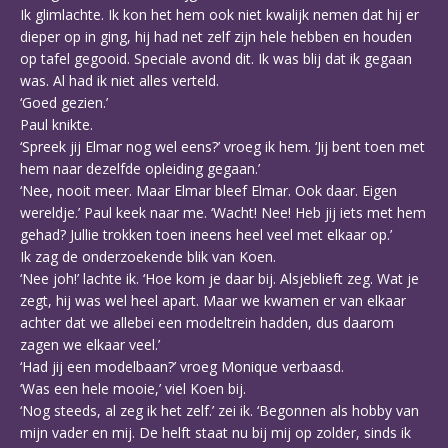
Ik glimlachte. Ik kon het hem ook niet kwalijk nemen dat hij er
dieper op in ging, hij had net zelf zijn hele hebben en houden
op tafel gegooid. Speciale avond dit. Ik was blij dat ik gegaan
was. Al had ik niet alles verteld.
‘Goed gezien.’
Paul knikte.
‘Spreek jij Elmar nog wel eens?’ vroeg ik hem. ‘Jij bent toen met
hem naar dezelfde opleiding gegaan.’
‘Nee, nooit meer. Maar Elmar bleef Elmar. Ook daar. Eigen
wereldje.’ Paul keek naar me. ‘Wacht! Nee! Heb jij iets met hem
gehad? Jullie trokken toen ineens heel veel met elkaar op.’
Ik zag de onderzoekende blik van Koen.
‘Nee joh!’ lachte ik. ‘Hoe kom je daar bij. Alsjeblieft zeg. Wat je
zegt, hij was wel heel apart. Maar we kwamen er van elkaar
achter dat we allebei een modeltrein hadden, dus daarom
zagen we elkaar veel.’
‘Had jij een modelbaan?’ vroeg Monique verbaasd.
‘Was een hele mooie,’ viel Koen bij.
‘Nog steeds, al zeg ik het zelf.’ zei ik. ‘Begonnen als hobby van
mijn vader en mij. De helft staat nu bij mij op zolder, sinds ik