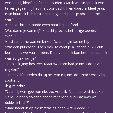
was je stil, bleef je afstand houden. Wat ik wel snapte. Ik was
te ver gegaan, jij had me door dacht ik en daarom bleef je uit
mijn buurt. Ik heb best een tijd gedacht dat je boos op me
was.’
Koen zuchtte, staarde even naar het plafond.
‘Wat dacht je van mij? Ik dacht precies het omgekeerde.’
‘Nee…’
Hij staarde me aan en knikte. Daarna glimlachte hij.
‘Wat een puinhoop. Toen ook. Ik vond je al langer leuk. Leuk
leuk, zoals we vaak zeiden. Die avond… Ik kon het niet laten. Ik
was zo gek van je.’
‘Ik ook, ik ging best ver. Maar waarom had je niets door van
mij dan?’
‘Om dezelfde reden dat jij het van mij niet doorhad?’ vroeg hij
spottend.
Ik glimlachte.
‘Daan, jij was gewoon niet zo, vond ik. Nee, dat wist ik zeker.
Hallo, je had verkering gehad met Monique! Dat was wel
duidelijk toch?’
‘Maar nadat ik op die matrasjes deed wat ik deed…’