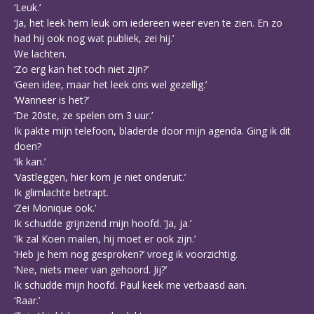
‘Leuk.’
‘Ja, het leek hem leuk om iedereen weer even te zien. En zo
had hij ook nog wat publiek, zei hij.’
We lachten.
‘Zo erg kan het toch niet zijn?’
‘Geen idee, maar het leek ons wel gezellig.’
‘Wanneer is het?’
‘De 20ste, ze spelen om 3 uur.’
Ik pakte mijn telefoon, bladerde door mijn agenda. Ging ik dit
doen?
‘Ik kan.’
‘Vastleggen, hier kom je niet onderuit.’
Ik glimlachte betrapt.
‘Zei Monique ook.’
Ik schudde grijnzend mijn hoofd. ‘Ja, ja.’
‘Ik zal Koen mailen, hij moet er ook zijn.’
‘Heb je hem nog gesproken?’ vroeg ik voorzichtig.
‘Nee, niets meer van gehoord. Jij?’
Ik schudde mijn hoofd. Paul keek me verbaasd aan.
‘Raar.’