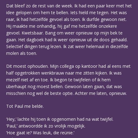
Dat bleef zo de rest van de week. Ik had een paar keer met het
idee gelopen om hem te bellen. Iets hield me tegen. Het was
raar, ik had hetzelfde gevoel als toen. Ik durfde gewoon niet.
Hij maakte me onhandig, hij gaf me hetzelfde onzekere
gevoel. Kwetsbaar. Bang om weer opnieuw op mijn bek te
gaan. Het dagboek had ik weer opnieuw uit de doos gehaald.
Selectief dingen terug lezen. Ik zat weer helemaal in diezelfde
molen als toen.
Dit moest ophouden. Mijn collega op kantoor had al eens met
half opgetrokken wenkbrauw naar me zitten kijken. Ik was
mezelf niet af en toe. Ik begon te twijfelen of ik hem
überhaupt nog moest bellen. Gewoon laten gaan, dat was
misschien nog wel de beste optie. Achter me laten, opnieuw.
Tot Paul me belde.
‘Hey,’ lachte hij toen ik opgenomen had na wat twijfel.
‘Paul,’ antwoordde ik zo vrolijk mogelijk.
‘Hoe gaat ie? Was leuk, die reünie.’