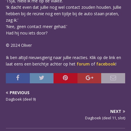
‘Tsja,’ hield ik me op de vlakte.
‘Ik dacht even dat jullie nog wel contact zouden houden. Jullie
hebben bij de reünie nog een tijdje bij de auto staan praten,
zag ik.’
‘Nee, geen contact meer gehad.’
Had hij nou iets door?
© 2024 Oliver
Ik ben altijd nieuwsgierig naar jullie reacties. Klik op de link en
laat eens een berichtje achter op het
forum
of
facebook
!
PREVIOUS
Dagboek (deel 9)
NEXT
Dagboek (deel 11, slot)