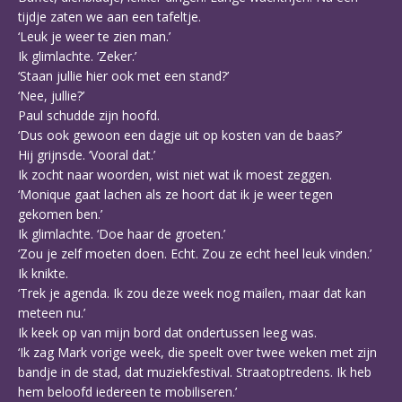
tijdje zaten we aan een tafeltje.
‘Leuk je weer te zien man.’
Ik glimlachte. ‘Zeker.’
‘Staan jullie hier ook met een stand?’
‘Nee, jullie?’
Paul schudde zijn hoofd.
‘Dus ook gewoon een dagje uit op kosten van de baas?’
Hij grijnsde. ‘Vooral dat.’
Ik zocht naar woorden, wist niet wat ik moest zeggen.
‘Monique gaat lachen als ze hoort dat ik je weer tegen
gekomen ben.’
Ik glimlachte. ‘Doe haar de groeten.’
‘Zou je zelf moeten doen. Echt. Zou ze echt heel leuk vinden.’
Ik knikte.
‘Trek je agenda. Ik zou deze week nog mailen, maar dat kan
meteen nu.’
Ik keek op van mijn bord dat ondertussen leeg was.
‘Ik zag Mark vorige week, die speelt over twee weken met zijn
bandje in de stad, dat muziekfestival. Straatoptredens. Ik heb
hem beloofd iedereen te mobiliseren.’