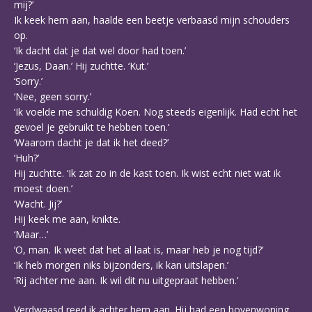
mij?’
Ik keek hem aan, haalde een beetje verbaasd mijn schouders
op.
‘Ik dacht dat je dat wel door had toen.’
‘Jezus, Daan.’ Hij zuchtte. ‘Kut.’
‘Sorry.’
‘Nee, geen sorry.’
‘Ik voelde me schuldig Koen. Nog steeds eigenlijk. Had echt het
gevoel je gebruikt te hebben toen.’
‘Waarom dacht je dat ik het deed?’
‘Huh?’
Hij zuchtte. ‘Ik zat zo in de kast toen. Ik wist echt niet wat ik
moest doen.’
‘Wacht. Jij?’
Hij keek me aan, knikte.
‘Maar…’
‘O, man. Ik weet dat het al laat is, maar heb je nog tijd?’
‘Ik heb morgen niks bijzonders, ik kan uitslapen.’
‘Rij achter me aan. Ik wil dit nu uitgepraat hebben.’
Verdwaasd reed ik achter hem aan. Hij had een bovenwoning