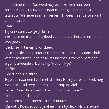
in de binnenstad. Dat werd nog even zoeken naar een
parkeerplaats. Hij kwam al naar me toegelopen toen ik
uitstapte. We liepen samen verder, Hij wees naar de overkant
van de straat.
‘Daar.’
Hij keek strak, zorgelijk bijna.
We liepen de trap op, hij deed een deur van het slot en liet me
voorgaan.
‘Leuk,’ zei ik terwijl ik rondkeek.
‘Ja, maar klein en parkeren is een ramp. Eerst de studieschuld
verder afbouwen, dan ga ik iets normaals zoeken. Met een
eigen parkeerplek,’ lachte hij. ‘Wat drink je?’
‘Koffie?’
‘Goed idee. Ga zitten.’
Hij wees naar een tafel met stoelen. Ik ging zitten en keek nog
even rond, ik kreeg een mok voor mij op tafel.
‘Jezus, Daan. Hoe heeft dit zo fout kunnen gaan?’
‘Ik snap het niet meer.’
‘Waarom bleef jij ineens uit mijn buurt?’
‘Omdat… Koen, ik vond je al een hele tijd leuk. Na die avond