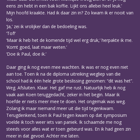
eens zin hebt in een bak koffie. Lijkt ons allebei heel leuk.’
Mijn hoofd kraakte. Had ik daar zin in? Zo kwam ik er nooit van
los.
‘Ja,’ zei ik vrolijker dan de bedoeling was.
‘Tof!’
‘Maar ik heb het de komende tijd wel erg druk,’ herpakte ik me.
‘Komt goed, laat maar weten.’
‘Doe ik Paul, doe ik.’
Daar ging ik nog even mee wachten. Ik was er nog even niet
aan toe. Toen ik na de diploma uitreiking wegliep van die
school had ik één hele grote beslissing genomen: “dit was het”.
Weg. Afsluiten. Klaar. Het gaf me rust. Natuurlijk heb ik nog
vaak aan Koen teruggedacht, zeker in het begin. Maar ik
hoefde er niets meer mee te doen. Het ongemak was weg.
Zolang ik maar niemand meer uit die tijd tegenkwam.
Terugdenkend, toen ik Paul tegen kwam op dat symposium
voelde ik toch weer iets van paniek. Ik schaamde me nog
steeds voor alles wat er toen gebeurd was. En ik had geen zin
meer in dat gevoel. Achter me laten.