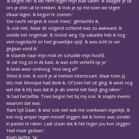
‘Ik begon hè? Ik liet hem tegen mijn buik vallen. Ik daagde je uit
om je shirt uit te trekken. Ik trok je op me toen we tegen
elkaar lagen. Ik begon te zoenen.’
‘Die nacht vergeet ik nooit meer,’ glimlachte ik.
‘Ik ook niet. Maar de volgend ochtend was zo awkward. Ik
voelde het ongemak. Ik moest weg. Op vakantie heb ik nog
veel nagedacht en had gruwelijke spijt. Ik was echt te ver
gegaan vond ik.’
Ik staarde naar mijn mok en schudde mijn hoofd.
‘Ik zat nog zo in de kast, ik was echt verliefd op je.’
Ik keek weer omhoog. ‘Hoe lang al?’
‘Weet ik niet. Ik vond je al meteen interessant. Maar toen jij
iets met Monique had denk ik. Of toen het uit ging. Ik weet nog
wel dat ik blij was dat ik je als vriend niet kwijt ging raken.’
‘Ik had hetzelfde. Toen begon het bij mij ook. Ik snapte ineens
waarom dat was.’
‘Rare tijd Daan. Ik wist ook niet wat me overkwam eigenlijk. Ik
kon nog amper tegen mezelf zeggen dat ik homo was zonder
in paniek te raken. Laat staan dat ik het tegen jou kon zeggen.’
‘Had maar gedaan.’
Koen lachte. ‘Ja.’