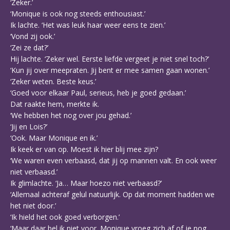
‘Zeker.’
‘Monique is ook nog steeds enthousiast.’
Ik lachte. ‘Het was leuk haar weer eens te zien.’
‘Vond zij ook.’
‘Zei ze dat?’
Hij lachte. ‘Zeker wel. Eerste liefde vergeet je niet snel toch?’
‘Kun jij over meepraten. Jij bent er mee samen gaan wonen.’
‘Zeker weten. Beste keus.’
‘Goed voor elkaar Paul, serieus, heb je goed gedaan.’
Dat raakte hem, merkte ik.
‘We hebben het nog over jou gehad.’
‘Jij en Lois?’
‘Ook. Maar Monique en ik.’
Ik keek er van op. Moest ik hier blij mee zijn?
‘We waren even verbaasd, dat jij op mannen valt. En ook weer
niet verbaasd.’
Ik glimlachte. ‘Ja… Maar hoezo niet verbaasd?’
‘Allemaal achteraf gelul natuurlijk. Op dat moment hadden we
het niet door.’
‘Ik hield het ook goed verborgen.’
‘Maar daar bel ik niet voor. Monique vroeg zich af of je nog