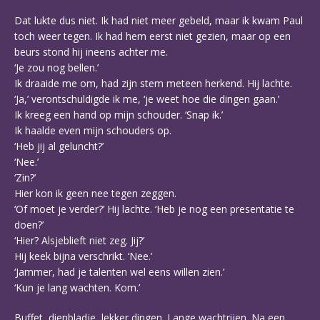
Dat lukte dus niet. Ik had niet meer gebeld, maar ik kwam Paul
toch weer tegen. Ik had hem eerst niet gezien, maar op een
beurs stond hij ineens achter me.
‘Je zou nog bellen.’
Ik draaide me om, had zijn stem meteen herkend. Hij lachte.
‘Ja,’ verontschuldigde ik me, ‘je weet hoe die dingen gaan.’
Ik kreeg een hand op mijn schouder. ‘Snap ik.’
Ik haalde even mijn schouders op.
‘Heb jij al geluncht?’
‘Nee.’
‘Zin?’
Hier kon ik geen nee tegen zeggen.
‘Of moet je verder?’ Hij lachte. ‘Heb je nog een presentatie te
doen?’
‘Hier? Alsjeblieft niet zeg. Jij?’
Hij keek bijna verschrikt. ‘Nee.’
‘Jammer, had je talenten wel eens willen zien.’
‘Kun je lang wachten. Kom.’
Buffet, dienbladje, lekker dingen. Lange wachtrijen. Na een